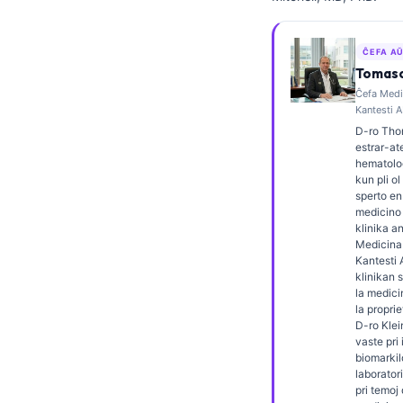
Frysk
Беларуская мова
ĈEFA A
Tomaso
Татар теле
Ĉefa Medic
Кыргызча
Kantesti A
D-ro Tho
ئۇيغۇرچە
estrar-ate
hematolog
Cebuano
kun pli ol
Basa Jawa
sperto en
medicino 
ພາສາລາວ
klinika a
Medicina 
Монгол
Kantesti A
klinikan 
Afrikaans
la medici
la proprie
العربية المغربية
D-ro Klei
vaste pri
Occitan
biomarkil
Gàidhlig
laborator
pri temoj