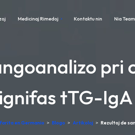
zoj
Medicinaj Rimedoj
Kontaktu nin
Nia Tea
angoanalizo pri 
signifas tTG-IgA
 farita en Germanio
>
Blogo
>
Artikoloj
>
Rezultoj de sa