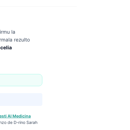
irmu la
rmala rezulto
celia
esti AI Medicina
enzo de D-rino Sarah