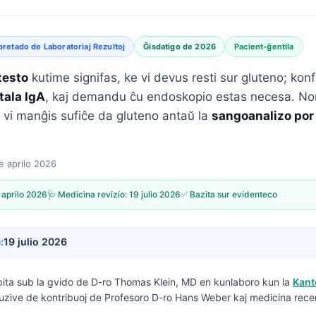
pretado de Laboratoriaj Rezultoj
Ĝisdatigo de 2026
Pacient-ĝentila
testo
kutime signifas, ke vi devus resti sur gluteno; konf
tala IgA
, kaj demandu ĉu endoskopio estas necesa. No
e vi manĝis sufiĉe da gluteno antaŭ la
sangoanalizo por 
e aprilo 2026
 aprilo 2026
🩺 Medicina revizio:
19 julio 2026
✅ Bazita sur evidenteco
:
19 julio 2026
ribita sub la gvido de
D-ro Thomas Klein, MD
en kunlaboro kun la
Kant
kluzive de kontribuoj de Profesoro D-ro Hans Weber kaj medicina rec