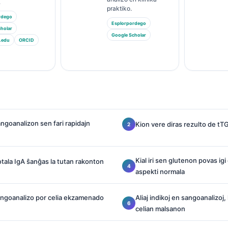
.
praktiko.
rdego
Esplorpordego
holar
Google Scholar
.edu
ORCID
sangoanalizon sen fari rapidajn
Kion vere diras rezulto de tT
Kial iri sen glutenon povas i
 totala IgA ŝanĝas la tutan rakonton
aspekti normala
angoanalizo por celia ekzamenado
Aliaj indikoj en sangoanalizoj
celian malsanon