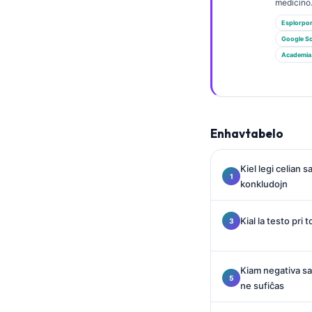
Euskara
medicino
Македонски јазик
Esplorpo
Google Sc
Latviešu valoda
Academia
Galego
অসমীয়া
සිංහල
Enhavtabelo
سنڌي
پښتو
Kiel legi celian 
konkludojn
Slovenčina
Kial la testo pri
Hrvatski
Suomi
Kiam negativa s
Қазақ тілі
ne sufiĉas
Català