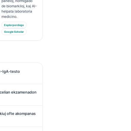
paneloj, normigado
de biomarkiloj, kaj AI-
helpata laboratoria
medicino.
Esplorpordego
Google Scholar
G-IgA-testo
gi celian ekzamenadon
, kiuj ofte akompanas