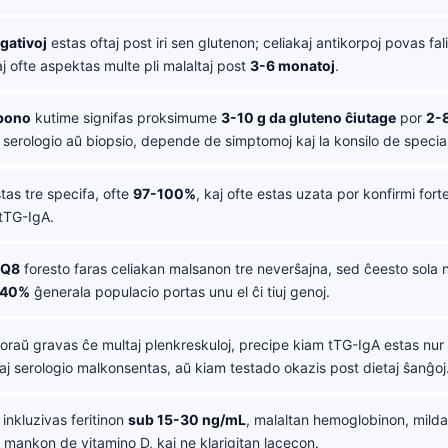
gativoj
estas oftaj post iri sen glutenon; celiakaj antikorpoj povas fal
j ofte aspektas multe pli malaltaj post
3-6 monatoj
.
pono
kutime signifas proksimume
3-10 g da gluteno ĉiutage
por
2-
 serologio aŭ biopsio, depende de simptomoj kaj la konsilo de special
tas tre specifa, ofte
97-100%
, kaj ofte estas uzata por konfirmi fort
 tTG-IgA.
DQ8
foresto faras celiakan malsanon tre neverŝajna, sed ĉeesto sola
-40%
ĝenerala populacio portas unu el ĉi tiuj genoj.
raŭ gravas ĉe multaj plenkreskuloj, precipe kiam tTG-IgA estas nur
j serologio malkonsentas, aŭ kiam testado okazis post dietaj ŝanĝoj
inkluzivas feritinon
sub 15-30 ng/mL
, malaltan hemoglobinon, milda
mankon de vitamino D, kaj ne klarigitan lacecon.