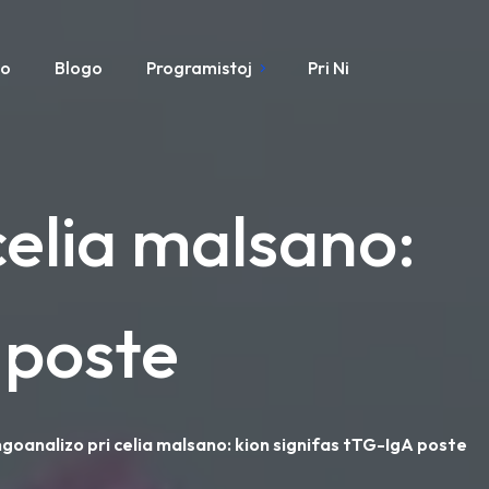
mo
Blogo
Programistoj
Pri Ni
celia malsano:
 poste
ngoanalizo pri celia malsano: kion signifas tTG-IgA poste