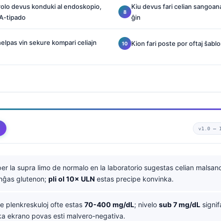
olo devus konduki al endoskopio,
Kiu devus fari celian sangoana
A-tipado
ĝin
helpas vin sekure kompari celiajn
Kion fari poste por oftaj ŝablo
v1.0 —
er la supra limo de normalo en la laboratorio sugestas celian malsano
nĝas glutenon;
pli ol 10× ULN
estas precipe konvinka.
e plenkreskuloj ofte estas
70-400 mg/dL
; nivelo
sub 7 mg/dL
signif
aka ekrano povas esti malvero-negativa.