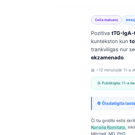
Celia malsano
Inter
Pozitiva
tTG-IgA-
kuntekston kun
to
trankviligas nur s
ekzamenado
.
📖 ~12 minutoj
📅
11-a d
📝 Publikigita:
11-a de
🔄 Ĝisdatigita laste
Ĉi tiu gvidilo estis sk
Norsk bokmål
Konsila Komitato
, in
Ślōnskŏ gŏdka
Mitchell, MD, PhD.