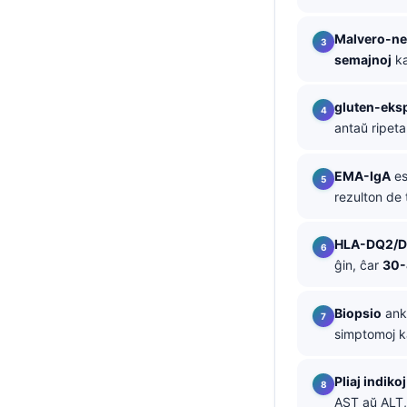
తెలుగు
Malvero-ne
मराठी
semajnoj
ka
اردو
gluten-eks
বাংলা
antaŭ ripeta
Shqip
EMA-IgA
es
Magyar
rezulton de
Slovenščina
한국어
HLA-DQ2/
ĝin, ĉar
30
Polski
Lietuvių kalba
Biopsio
anko
Русский
simptomoj ka
ქართული
Pliaj indikoj
Čeština
AST aŭ ALT, 