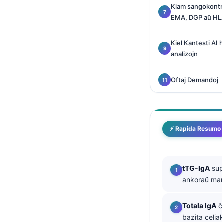
Kiam sangokontr
O‘zbekcha
EMA, DGP aŭ HL
Українська
አማርኛ
Kiel Kantesti AI 
analizojn
Kiswahili
ភាសាខ្មែរ
Oftaj Demandoj
ဗမာစာ
ไทย
Tagalog
⚡ Rapida Resumo
Tiếng Việt
Bahasa Melayu
tTG-IgA
sup
മലയാളം
ankoraŭ ma
ಕನ್ನಡ
ગુજરાતી
Totala IgA
ĉ
bazita celi
தமிழ்