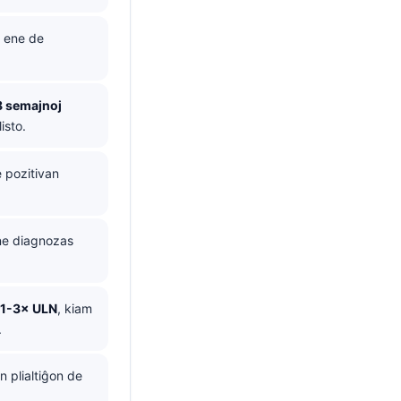
i ene de
8 semajnoj
isto.
e pozitivan
 ne diagnozas
1-3× ULN
, kiam
.
n plialtiĝon de