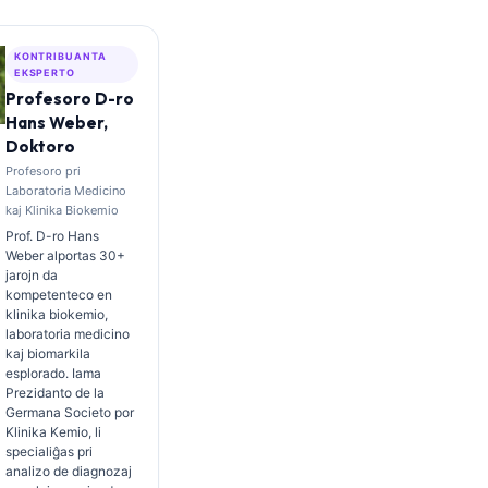
KONTRIBUANTA
EKSPERTO
Profesoro D-ro
Hans Weber,
Doktoro
Profesoro pri
Laboratoria Medicino
kaj Klinika Biokemio
Prof. D-ro Hans
Weber alportas 30+
jarojn da
kompetenteco en
klinika biokemio,
laboratoria medicino
kaj biomarkila
esplorado. Iama
Prezidanto de la
Germana Societo por
Klinika Kemio, li
specialiĝas pri
analizo de diagnozaj