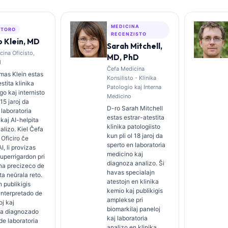
MEDICINA
ŬTORO
RECENZISTO
 Klein, MD
Sarah Mitchell,
ina Oficisto,
MD, PhD
I
Ĉefa Medicina
mas Klein estas
Konsilisto - Klinika
stita klinika
Patologio kaj Interna
o kaj internisto
Medicino
 15 jaroj da
D-ro Sarah Mitchell
 laboratoria
estas estrar-atestita
kaj AI-helpita
klinika patologiisto
nalizo. Kiel Ĉefa
kun pli ol 18 jaroj da
Oficiro ĉe
sperto en laboratoria
I, li provizas
medicino kaj
superrigardon pri
diagnoza analizo. Ŝi
na precizeco de
havas specialajn
ta neŭrala reto.
atestojn en klinika
n publikigis
kemio kaj publikigis
 interpretado de
amplekse pri
oj kaj
biomarkilaj paneloj
ia diagnozado
kaj laboratoria
 de laboratoria
analizo en klinika