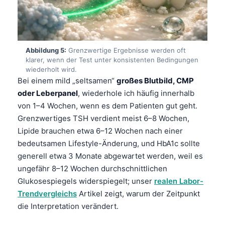
Gàidhlig
Euskara
Македонски јазик
Latviešu valoda
Abbildung 5:
Grenzwertige Ergebnisse werden oft
klarer, wenn der Test unter konsistenten Bedingungen
Galego
wiederholt wird.
Bei einem mild „seltsamen“
großes Blutbild, CMP
অসমীয়া
oder Leberpanel
, wiederhole ich häufig innerhalb
සිංහල
von 1–4 Wochen, wenn es dem Patienten gut geht.
سنڌي
Grenzwertiges TSH verdient meist 6–8 Wochen,
Lipide brauchen etwa 6–12 Wochen nach einer
پښتو
bedeutsamen Lifestyle-Änderung, und HbA1c sollte
generell etwa 3 Monate abgewartet werden, weil es
Slovenčina
ungefähr 8–12 Wochen durchschnittlichen
Glukosespiegels widerspiegelt; unser
realen Labor-
Hrvatski
Trendvergleichs
Artikel zeigt, warum der Zeitpunkt
Suomi
die Interpretation verändert.
Қазақ тілі