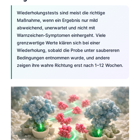
Frysk
Wiederholungstests sind meist die richtige
Esperanto
Maßnahme, wenn ein Ergebnis nur mild
Беларуская мова
abweichend, unerwartet und nicht mit
Warnzeichen-Symptomen einhergeht. Viele
Татар теле
grenzwertige Werte klären sich bei einer
Кыргызча
Wiederholung, sobald die Probe unter saubereren
Bedingungen entnommen wurde, und andere
ئۇيغۇرچە
zeigen ihre wahre Richtung erst nach 1–12 Wochen.
Cebuano
Basa Jawa
ພາສາລາວ
Монгол
Afrikaans
العربية المغربية
Occitan