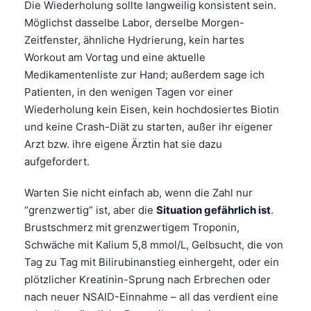
Die Wiederholung sollte langweilig konsistent sein.
Català
Möglichst dasselbe Labor, derselbe Morgen-
O‘zbekcha
Zeitfenster, ähnliche Hydrierung, kein hartes
Українська
Workout am Vortag und eine aktuelle
Medikamentenliste zur Hand; außerdem sage ich
አማርኛ
Patienten, in den wenigen Tagen vor einer
Kiswahili
Wiederholung kein Eisen, kein hochdosiertes Biotin
ភាសាខ្មែរ
und keine Crash-Diät zu starten, außer ihr eigener
Arzt bzw. ihre eigene Ärztin hat sie dazu
ဗမာစာ
aufgefordert.
ไทย
Warten Sie nicht einfach ab, wenn die Zahl nur
Tagalog
“grenzwertig” ist, aber die
Situation gefährlich ist
.
Tiếng Việt
Brustschmerz mit grenzwertigem Troponin,
Bahasa Melayu
Schwäche mit Kalium 5,8 mmol/L, Gelbsucht, die von
Tag zu Tag mit Bilirubinanstieg einhergeht, oder ein
മലയാളം
plötzlicher Kreatinin-Sprung nach Erbrechen oder
ಕನ್ನಡ
nach neuer NSAID-Einnahme – all das verdient eine
ગુજરાતી