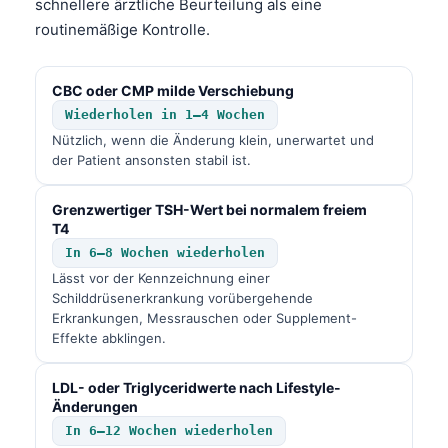
schnellere ärztliche Beurteilung als eine
routinemäßige Kontrolle.
தமிழ்
తెలుగు
CBC oder CMP milde Verschiebung
मराठी
Wiederholen in 1–4 Wochen
اردو
Nützlich, wenn die Änderung klein, unerwartet und
der Patient ansonsten stabil ist.
বাংলা
Shqip
Grenzwertiger TSH-Wert bei normalem freiem
Magyar
T4
In 6–8 Wochen wiederholen
Slovenščina
Lässt vor der Kennzeichnung einer
한국어
Schilddrüsenerkrankung vorübergehende
Erkrankungen, Messrauschen oder Supplement-
Polski
Effekte abklingen.
Lietuvių kalba
LDL- oder Triglyceridwerte nach Lifestyle-
Русский
Änderungen
ქართული
In 6–12 Wochen wiederholen