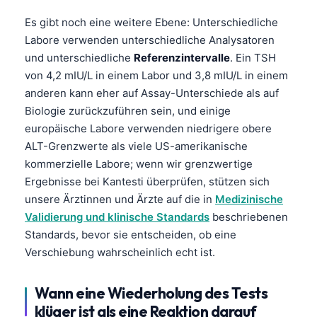
Es gibt noch eine weitere Ebene: Unterschiedliche
Labore verwenden unterschiedliche Analysatoren
und unterschiedliche
Referenzintervalle
. Ein TSH
von 4,2 mIU/L in einem Labor und 3,8 mIU/L in einem
anderen kann eher auf Assay-Unterschiede als auf
Biologie zurückzuführen sein, und einige
europäische Labore verwenden niedrigere obere
ALT-Grenzwerte als viele US-amerikanische
kommerzielle Labore; wenn wir grenzwertige
Ergebnisse bei Kantesti überprüfen, stützen sich
unsere Ärztinnen und Ärzte auf die in
Medizinische
Validierung und klinische Standards
beschriebenen
Standards, bevor sie entscheiden, ob eine
Verschiebung wahrscheinlich echt ist.
Norsk bokmål
Wann eine Wiederholung des Tests
Ślōnskŏ gŏdka
klüger ist als eine Reaktion darauf