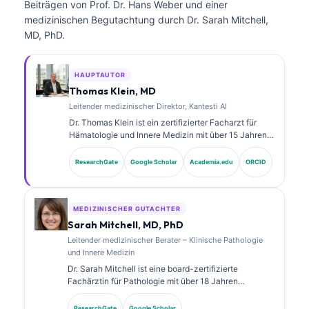
Beiträgen von Prof. Dr. Hans Weber und einer
medizinischen Begutachtung durch Dr. Sarah Mitchell,
MD, PhD.
HAUPTAUTOR
Thomas Klein, MD
Leitender medizinischer Direktor, Kantesti AI
Dr. Thomas Klein ist ein zertifizierter Facharzt für
Hämatologie und Innere Medizin mit über 15 Jahren
Erfahrung in der Labormedizin und in der KI-
gestützten klinischen Analyse. Als Chief Medical
ResearchGate
Google Scholar
Academia.edu
ORCID
Officer bei Kantesti AI übernimmt er die klinische
Aufsicht über die medizinische Richtigkeit des
proprietären neuronalen Netzwerks. Dr. Klein hat
umfangreich zu der Interpretation von Biomarkern
MEDIZINISCHER GUTACHTER
und zu Labor- diagnostik in Themen der
Sarah Mitchell, MD, PhD
Labormedizin veröffentlicht.
Leitender medizinischer Berater – Klinische Pathologie
und Innere Medizin
Dr. Sarah Mitchell ist eine board-zertifizierte
Fachärztin für Pathologie mit über 18 Jahren
Erfahrung in der Laboratoriumsmedizin und in der
diagnostischen Analyse. Sie verfügt über
ResearchGate
Google Scholar