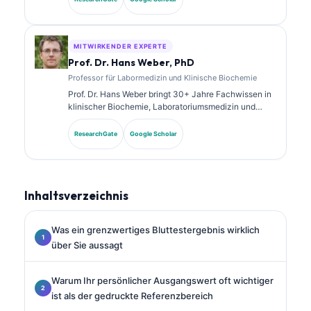
Spezialzertifizierungen in klinischer Chemie und hat
umfangreich zu Biomarker-Panels und
Laboranalysen in der klinischen Praxis veröffentlicht.
MITWIRKENDER EXPERTE
Prof. Dr. Hans Weber, PhD
Professor für Labormedizin und Klinische Biochemie
Prof. Dr. Hans Weber bringt 30+ Jahre Fachwissen in
klinischer Biochemie, Laboratoriumsmedizin und
Biomarkerforschung mit. Als ehemaliger Präsident der
Deutschen Gesellschaft für Klinische Chemie ist er
ResearchGate
Google Scholar
auf die Analyse diagnostischer Panels, die
Standardisierung von Biomarkern und KI-gestützte
Laboratoriumsmedizin spezialisiert.
Inhaltsverzeichnis
Was ein grenzwertiges Bluttestergebnis wirklich
über Sie aussagt
Warum Ihr persönlicher Ausgangswert oft wichtiger
ist als der gedruckte Referenzbereich