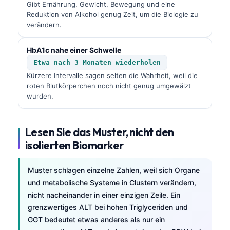
Gibt Ernährung, Gewicht, Bewegung und eine
Čeština
Reduktion von Alkohol genug Zeit, um die Biologie zu
日本語
verändern.
Eesti
HbA1c nahe einer Schwelle
Azərbaycan dili
Etwa nach 3 Monaten wiederholen
Bosanski
Kürzere Intervalle sagen selten die Wahrheit, weil die
roten Blutkörperchen noch nicht genug umgewälzt
Svenska
wurden.
Српски језик
Íslenska
Lesen Sie das Muster, nicht den
Հայերեն
isolierten Biomarker
Bahasa Indonesia
Muster schlagen einzelne Zahlen, weil sich Organe
हिन्दी
und metabolische Systeme in Clustern verändern,
Nederlands
nicht nacheinander in einer einzigen Zeile. Ein
grenzwertiges ALT bei hohen Triglyceriden und
Dansk
GGT bedeutet etwas anderes als nur ein
Български