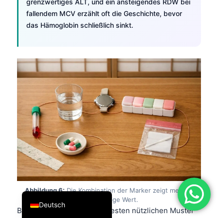
grenzwertiges ALT, und ein ansteigendes RDW bei
فارسی
fallendem MCV erzählt oft die Geschichte, bevor
das Hämoglobin schließlich sinkt.
简体中文
Română
Türkçe
Ελληνικά
Português
Español
Italiano
עִבְרִית
Français
العربية
English
Abbildung 6:
Die Kombination der Marker zeigt meist
mehr als der einzelne auffällige Wert.
Deutsch
Bei
Blutbild
, eines der frühesten nützlichen Muster