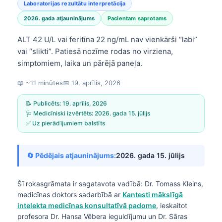
Laboratorijas rezultātu interpretācija
2026. gada atjauninājums
Pacientam saprotams
ALT 42 U/L vai feritīna 22 ng/mL nav vienkārši “labi”
vai “slikti”. Patiesā nozīme rodas no virziena,
simptomiem, laika un pārējā paneļa.
📖 ~11 minūtes
📅
19. aprīlis, 2026
📝 Publicēts:
19. aprīlis, 2026
🩺 Medicīniski izvērtēts:
2026. gada 15. jūlijs
✅ Uz pierādījumiem balstīts
🔄 Pēdējais atjauninājums:
2026. gada 15. jūlijs
Šī rokasgrāmata ir sagatavota vadībā:
Dr. Tomass Kleins,
medicīnas doktors
sadarbībā ar
Kantesti mākslīgā
intelekta medicīnas konsultatīvā padome
, ieskaitot
profesora Dr. Hansa Vēbera ieguldījumu un Dr. Sāras