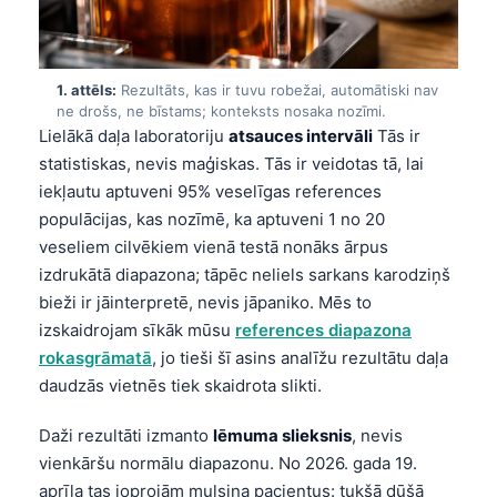
1. attēls:
Rezultāts, kas ir tuvu robežai, automātiski nav
ne drošs, ne bīstams; konteksts nosaka nozīmi.
Lielākā daļa laboratoriju
atsauces intervāli
Tās ir
statistiskas, nevis maģiskas. Tās ir veidotas tā, lai
iekļautu aptuveni 95% veselīgas references
populācijas, kas nozīmē, ka aptuveni 1 no 20
veseliem cilvēkiem vienā testā nonāks ārpus
izdrukātā diapazona; tāpēc neliels sarkans karodziņš
bieži ir jāinterpretē, nevis jāpaniko. Mēs to
izskaidrojam sīkāk mūsu
references diapazona
rokasgrāmatā
, jo tieši šī asins analīžu rezultātu daļa
daudzās vietnēs tiek skaidrota slikti.
Daži rezultāti izmanto
lēmuma slieksnis
, nevis
vienkāršu normālu diapazonu. No 2026. gada 19.
aprīļa tas joprojām mulsina pacientus: tukšā dūšā