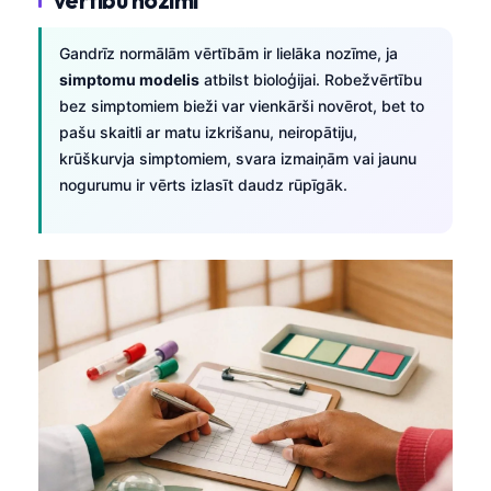
Gandrīz normālām vērtībām ir lielāka nozīme, ja
simptomu modelis
atbilst bioloģijai. Robežvērtību
bez simptomiem bieži var vienkārši novērot, bet to
pašu skaitli ar matu izkrišanu, neiropātiju,
krūškurvja simptomiem, svara izmaiņām vai jaunu
nogurumu ir vērts izlasīt daudz rūpīgāk.