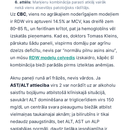
6. attēls:
Marķieru kombinācija parasti atklāj vairāk
nekā viens atsevišķs patoloģisks rādītājs.
తెలుగు
Uz
CBC
, viens no agrākajiem noderīgajiem modeļiem
मराठी
ir RDW virs aptuveni 14.5% ar MCV, kas dreifē zem
اردو
80–85 fL, un feritīnam krītot, pat ja hemoglobīns vēl
izskatās pieņemams. Kad es, doktors Tomass Kleins,
বাংলা
pārskatu šādu paneli, vispirms domāju par agrīnu
Shqip
dzelzs deficītu, nevis par “normālu pilnu asins ainu”,
Magyar
un mūsu
RDW modeļu ceļvedis
izskaidro, kāpēc šī
kombinācija bieži parādās pirms izteiktas anēmijas.
Slovenščina
한국어
Aknu paneļi runā arī frāzēs, nevis vārdos. Ja
AST/ALT attiecība
virs 2 var norādīt uz ar alkoholu
Polski
saistītu bojājumu atbilstošā klīniskajā situācijā,
Lietuvių kalba
savukārt ALT dominēšana ar triglicerīdiem virs 150
Русский
mg/dL un centrāla svara pieaugumu biežāk atbilst
ქართული
vielmaiņas taukainajai aknām; ja bilirubīns ir tikai
nedaudz paaugstināts, bet ALT, AST un ALP
Čeština
saglabājas normāli, daudz lielāka iespējamība ir