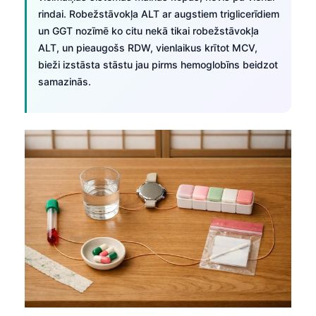
O‘zbekcha
rindai. Robežstāvokļa ALT ar augstiem triglicerīdiem
un GGT nozīmē ko citu nekā tikai robežstāvokļa
Українська
ALT, un pieaugošs RDW, vienlaikus krītot MCV,
አማርኛ
bieži izstāsta stāstu jau pirms hemoglobīns beidzot
Kiswahili
samazinās.
ភាសាខ្មែរ
ဗမာစာ
ไทย
Tagalog
Tiếng Việt
Bahasa Melayu
മലയാളം
ಕನ್ನಡ
ગુજરાતી
தமிழ்