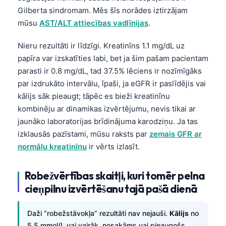
日本語
Gilberta sindromam. Mēs šīs norādes iztirzājam
Eesti
mūsu
AST/ALT attiecības vadlīnijas
.
Azərbaycan dili
Nieru rezultāti ir līdzīgi. Kreatinīns 1.1 mg/dL uz
Bosanski
papīra var izskatīties labi, bet ja šim pašam pacientam
parasti ir 0.8 mg/dL, tad 37.5% lēciens ir nozīmīgāks
Svenska
par izdrukāto intervālu, īpaši, ja eGFR ir paslīdējis vai
Српски језик
kālijs sāk pieaugt; tāpēc es bieži kreatinīnu
Íslenska
kombinēju ar dinamikas izvērtējumu, nevis tikai ar
jaunāko laboratorijas brīdinājuma karodziņu. Ja tas
Հայերեն
izklausās pazīstami, mūsu raksts par
zemais GFR ar
Bahasa Indonesia
normālu kreatinīnu
ir vērts izlasīt.
हिन्दी
Nederlands
Robežvērtības skaitļi, kuri tomēr pelna
cieņpilnu izvērtēšanu tajā pašā dienā
Dansk
Български
Daži “robežstāvokļa” rezultāti nav nejauši.
Kālijs
no
فارسی
5.5 mmol/L vai vairāk, nosakāms vai pieaugošs