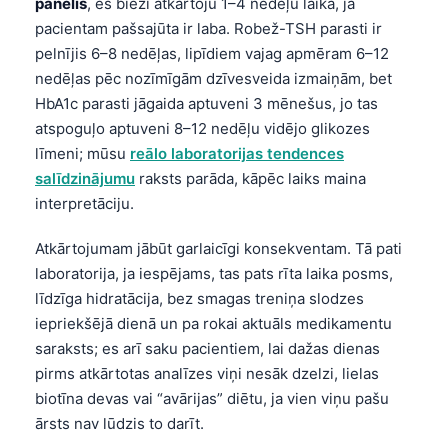
panelis
, es bieži atkārtoju 1–4 nedēļu laikā, ja
pacientam pašsajūta ir laba. Robež-TSH parasti ir
pelnījis 6–8 nedēļas, lipīdiem vajag apmēram 6–12
nedēļas pēc nozīmīgām dzīvesveida izmaiņām, bet
HbA1c parasti jāgaida aptuveni 3 mēnešus, jo tas
atspoguļo aptuveni 8–12 nedēļu vidējo glikozes
līmeni; mūsu
reālo laboratorijas tendences
salīdzinājumu
raksts parāda, kāpēc laiks maina
interpretāciju.
Atkārtojumam jābūt garlaicīgi konsekventam. Tā pati
laboratorija, ja iespējams, tas pats rīta laika posms,
līdzīga hidratācija, bez smagas treniņa slodzes
iepriekšējā dienā un pa rokai aktuāls medikamentu
saraksts; es arī saku pacientiem, lai dažas dienas
pirms atkārtotas analīzes viņi nesāk dzelzi, lielas
biotīna devas vai “avārijas” diētu, ja vien viņu pašu
Norsk bokmål
ārsts nav lūdzis to darīt.
Ślōnskŏ gŏdka