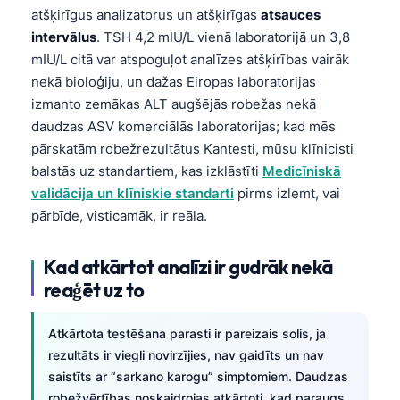
atšķirīgus analizatorus un atšķirīgas
atsauces
intervālus
. TSH 4,2 mIU/L vienā laboratorijā un 3,8
mIU/L citā var atspoguļot analīzes atšķirības vairāk
nekā bioloģiju, un dažas Eiropas laboratorijas
izmanto zemākas ALT augšējās robežas nekā
daudzas ASV komerciālās laboratorijas; kad mēs
pārskatām robežrezultātus Kantesti, mūsu klīnicisti
balstās uz standartiem, kas izklāstīti
Medicīniskā
validācija un klīniskie standarti
pirms izlemt, vai
pārbīde, visticamāk, ir reāla.
Kad atkārtot analīzi ir gudrāk nekā
reaģēt uz to
Atkārtota testēšana parasti ir pareizais solis, ja
rezultāts ir viegli novirzījies, nav gaidīts un nav
saistīts ar “sarkano karogu” simptomiem. Daudzas
robežvērtības noskaidrojas atkārtoti, kad paraugs