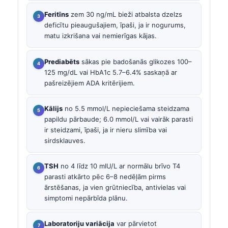
Feritīns
zem 30 ng/mL bieži atbalsta dzelzs
deficītu pieaugušajiem, īpaši, ja ir nogurums,
matu izkrišana vai nemierīgas kājas.
Prediabēts
sākas pie badošanās glikozes 100–
125 mg/dL vai HbA1c 5.7–6.4% saskaņā ar
pašreizējiem ADA kritērijiem.
Kālijs
no 5.5 mmol/L nepieciešama steidzama
papildu pārbaude; 6.0 mmol/L vai vairāk parasti
ir steidzami, īpaši, ja ir nieru slimība vai
sirdsklauves.
TSH
no 4 līdz 10 mIU/L ar normālu brīvo T4
parasti atkārto pēc 6–8 nedēļām pirms
ārstēšanas, ja vien grūtniecība, antivielas vai
simptomi nepārbīda plānu.
Laboratoriju variācija
var pārvietot