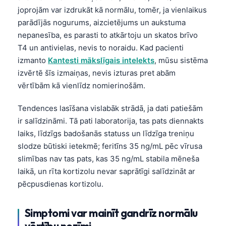
joprojām var izdrukāt kā normālu, tomēr, ja vienlaikus
parādījās nogurums, aizcietējums un aukstuma
nepanesība, es parasti to atkārtoju un skatos brīvo
T4 un antivielas, nevis to noraidu. Kad pacienti
izmanto
Kantesti mākslīgais intelekts
, mūsu sistēma
izvērtē šīs izmaiņas, nevis izturas pret abām
vērtībām kā vienlīdz nomierinošām.
Tendences lasīšana vislabāk strādā, ja dati patiešām
ir salīdzināmi. Tā pati laboratorija, tas pats diennakts
laiks, līdzīgs badošanās statuss un līdzīga treniņu
slodze būtiski ietekmē; feritīns 35 ng/mL pēc vīrusa
slimības nav tas pats, kas 35 ng/mL stabila mēneša
laikā, un rīta kortizolu nevar saprātīgi salīdzināt ar
pēcpusdienas kortizolu.
Simptomi var mainīt gandrīz normālu
vērtību nozīmi