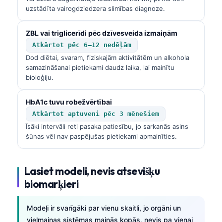
Gàidhlig
uzstādīta vairogdziedzera slimības diagnoze.
Euskara
ZBL vai triglicerīdi pēc dzīvesveida izmaiņām
Македонски јазик
Atkārtot pēc 6–12 nedēļām
Galego
Dod diētai, svaram, fiziskajām aktivitātēm un alkohola
অসমীয়া
samazināšanai pietiekami daudz laika, lai mainītu
bioloģiju.
සිංහල
سنڌي
HbA1c tuvu robežvērtībai
Atkārtot aptuveni pēc 3 mēnešiem
پښتو
Īsāki intervāli reti pasaka patiesību, jo sarkanās asins
šūnas vēl nav paspējušas pietiekami apmainīties.
Slovenčina
Hrvatski
Lasiet modeli, nevis atsevišķu
Suomi
biomarķieri
Қазақ тілі
Modeļi ir svarīgāki par vienu skaitli, jo orgāni un
Català
vielmaiņas sistēmas mainās kopās, nevis pa vienai