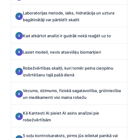
Laboratorijas metode, laiks, hidratācija un uztura
bagātinātāji var pārbīdīt skaitli
Kad atkārtot analīzi ir gudrāk nekā reaģēt uz to
Lasiet modeli, nevis atsevišķu biomarķieri
Robežvērtības skaitļi, kuri tomēr pelna cieņpilnu
izvērtēšanu tajā pašā dienā
Vecums, dzimums, fiziskā sagatavotība, grūtniecība
un medikamenti visi maina robežu
Kā Kantesti AI pieiet AI asins analīzei pie
robežvērtībām
5 soļu kontrolsaraksts, pirms jūs ieliekat panikā vai