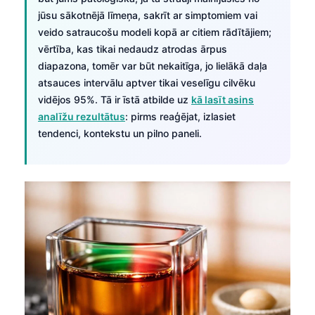
jūsu sākotnējā līmeņa, sakrīt ar simptomiem vai
veido satraucošu modeli kopā ar citiem rādītājiem;
vērtība, kas tikai nedaudz atrodas ārpus
diapazona, tomēr var būt nekaitīga, jo lielākā daļa
atsauces intervālu aptver tikai veselīgu cilvēku
vidējos 95%. Tā ir īstā atbilde uz
kā lasīt asins
analīžu rezultātus
: pirms reaģējat, izlasiet
tendenci, kontekstu un pilno paneli.