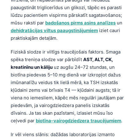
paaugstināt triglicerīdus un glikozi, tāpēc es parasti
lūdzu pacientiem vispirms pārskatīt sagatavošanos;
mūsu raksti par
badošanos pirms asins analīzes
un
dehidratācijas viltus paaugstinājumiem
iziet cauri
praktiskajām detaļām.
Fiziskā slodze ir viltīgs traucējošais faktors. Smaga
spēka treniņa slodze var pārbīdīt
AST, ALT, CK,
kreatinīnu un kāliju
uz augšu 24–72 stundas, un
biotīna piedevas 5–10 mg dienā var izkropļot dažus
imūnanalīžu veidus tik lielā mērā, ka TSH izskatās
kļūdaini zems vai brīvais T4 — kļūdaini augsts; tā ir
viena no iemesliem, kāpēc mēs regulāri jautājam par
piedevām, ja vairogdziedzera panelis izskatās
dīvains. Ja tas skan pazīstami, izlasiet mūsu īso
ceļvedi par
biotīna–vairogdziedzera traucējumiem
.
Ir vēl viens slānis: dažādas laboratorijas izmanto