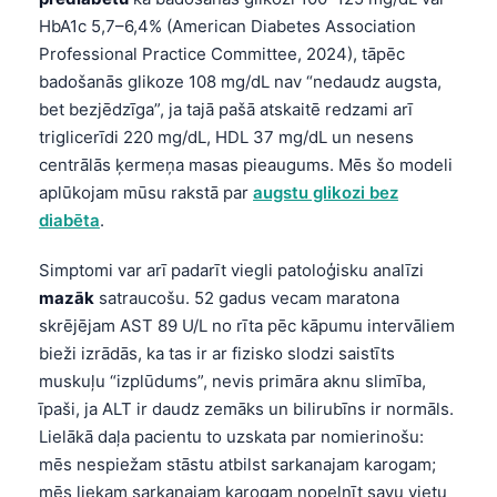
HbA1c 5,7–6,4% (American Diabetes Association
Professional Practice Committee, 2024), tāpēc
badošanās glikoze 108 mg/dL nav “nedaudz augsta,
bet bezjēdzīga”, ja tajā pašā atskaitē redzami arī
triglicerīdi 220 mg/dL, HDL 37 mg/dL un nesens
centrālās ķermeņa masas pieaugums. Mēs šo modeli
aplūkojam mūsu rakstā par
augstu glikozi bez
diabēta
.
Simptomi var arī padarīt viegli patoloģisku analīzi
mazāk
satraucošu. 52 gadus vecam maratona
skrējējam AST 89 U/L no rīta pēc kāpumu intervāliem
bieži izrādās, ka tas ir ar fizisko slodzi saistīts
muskuļu “izplūdums”, nevis primāra aknu slimība,
īpaši, ja ALT ir daudz zemāks un bilirubīns ir normāls.
Lielākā daļa pacientu to uzskata par nomierinošu:
mēs nespiežam stāstu atbilst sarkanajam karogam;
mēs liekam sarkanajam karogam nopelnīt savu vietu