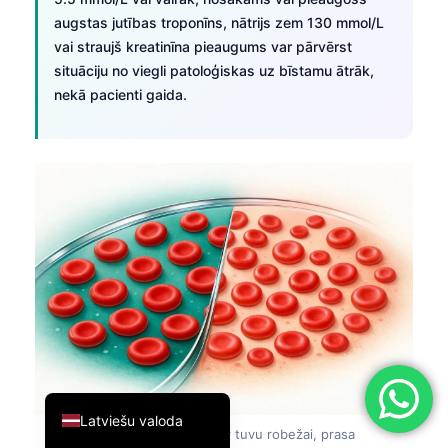
augstas jutības troponīns, nātrijs zem 130 mmol/L
简体中文
vai straujš kreatinīna pieaugums var pārvērst
Română
situāciju no viegli patoloģiskas uz bīstamu ātrāk,
Türkçe
nekā pacienti gaida.
Ελληνικά
Português
Español
Italiano
עִבְרִית
Français
العربية
Deutsch
English
Latviešu valoda
7. attēls:
Daži rezultāti, kas ir tuvu robežai, prasa