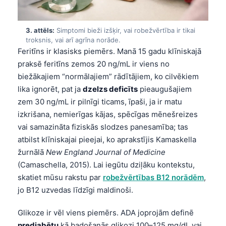
3. attēls:
Simptomi bieži izšķir, vai robežvērtība ir tikai
troksnis, vai arī agrīna norāde.
Feritīns ir klasisks piemērs. Manā 15 gadu klīniskajā
praksē feritīns zemos 20 ng/mL ir viens no
biežākajiem “normālajiem” rādītājiem, ko cilvēkiem
lika ignorēt, pat ja
dzelzs deficīts
pieaugušajiem
zem 30 ng/mL ir pilnīgi ticams, īpaši, ja ir matu
izkrišana, nemierīgas kājas, spēcīgas mēnešreizes
vai samazināta fiziskās slodzes panesamība; tas
atbilst klīniskajai pieejai, ko aprakstījis Kamaskella
žurnālā
New England Journal of Medicine
(Camaschella, 2015). Lai iegūtu dziļāku kontekstu,
skatiet mūsu rakstu par
robežvērtības B12 norādēm
,
jo B12 uzvedas līdzīgi maldinoši.
Glikoze ir vēl viens piemērs. ADA joprojām definē
prediabētu
kā badošanās glikozi 100–125 mg/dL vai