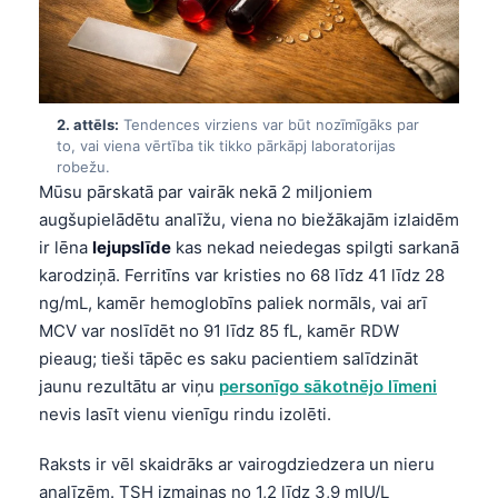
2. attēls:
Tendences virziens var būt nozīmīgāks par
to, vai viena vērtība tik tikko pārkāpj laboratorijas
robežu.
Mūsu pārskatā par vairāk nekā 2 miljoniem
augšupielādētu analīžu, viena no biežākajām izlaidēm
ir lēna
lejupslīde
kas nekad neiedegas spilgti sarkanā
karodziņā. Ferritīns var kristies no 68 līdz 41 līdz 28
ng/mL, kamēr hemoglobīns paliek normāls, vai arī
MCV var noslīdēt no 91 līdz 85 fL, kamēr RDW
pieaug; tieši tāpēc es saku pacientiem salīdzināt
jaunu rezultātu ar viņu
personīgo sākotnējo līmeni
nevis lasīt vienu vienīgu rindu izolēti.
Raksts ir vēl skaidrāks ar vairogdziedzera un nieru
analīzēm. TSH izmaiņas no 1,2 līdz 3,9 mIU/L