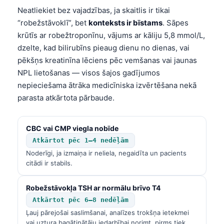
Neatliekiet bez vajadzības, ja skaitlis ir tikai
Frysk
“robežstāvoklī”, bet
konteksts ir bīstams
. Sāpes
Esperanto
krūtīs ar robežtroponīnu, vājums ar kāliju 5,8 mmol/L,
Беларуская мова
dzelte, kad bilirubīns pieaug dienu no dienas, vai
Татар теле
pēkšņs kreatinīna lēciens pēc vemšanas vai jaunas
NPL lietošanas — visos šajos gadījumos
Кыргызча
nepieciešama ātrāka medicīniska izvērtēšana nekā
ئۇيغۇرچە
parasta atkārtota pārbaude.
Cebuano
Basa Jawa
CBC vai CMP viegla nobīde
Atkārtot pēc 1–4 nedēļām
ພາສາລາວ
Noderīgi, ja izmaiņa ir neliela, negaidīta un pacients
Монгол
citādi ir stabils.
Afrikaans
Robežstāvokļa TSH ar normālu brīvo T4
العربية المغربية
Atkārtot pēc 6–8 nedēļām
Occitan
Ļauj pārejošai saslimšanai, analīzes trokšņa ietekmei
vai uztura bagātinātāju iedarbībai norimt, pirms tiek