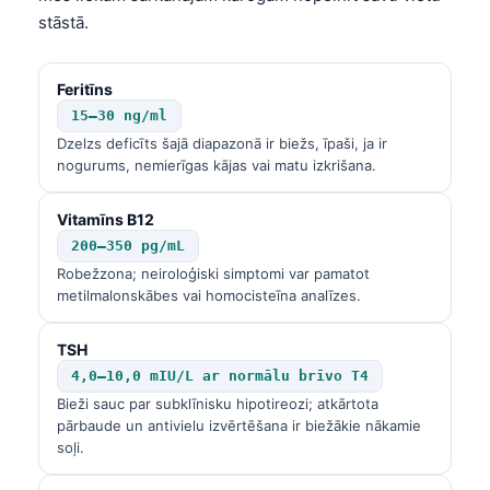
stāstā.
Feritīns
15–30 ng/ml
Dzelzs deficīts šajā diapazonā ir biežs, īpaši, ja ir
nogurums, nemierīgas kājas vai matu izkrišana.
Vitamīns B12
200–350 pg/mL
Robežzona; neiroloģiski simptomi var pamatot
metilmalonskābes vai homocisteīna analīzes.
TSH
4,0–10,0 mIU/L ar normālu brīvo T4
Bieži sauc par subklīnisku hipotireozi; atkārtota
pārbaude un antivielu izvērtēšana ir biežākie nākamie
soļi.