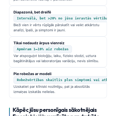
Diapazonā, bet dreifē
Intervālā, bet >20% no jūsu ierastās vērtības
Bieži vien ir vērts rūpīgāk pārskatīt vai veikt atkārtotu
analīzi, īpaši, ja simptomi ir jauni.
Tikai nedaudz ārpus vienreiz
Apmēram 1–10% aiz robežas
Var atspoguļot bioloģiju, laiku, fizisko slodzi, uztura
bagātinātājus vai laboratorijas variāciju, nevis slimību.
Pie robežas ar modeli
Robežvērtības skaitlis plus simptomi vai atbals
Uzskatiet par klīniski nozīmīgu, pat ja absolūtās
izmaiņas izskatās nelielas.
Kāpēc jūsu personīgais sākotnējais