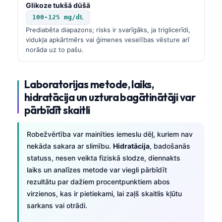
Glikoze tukšā dūšā
100-125 mg/dL
Prediabēta diapazons; risks ir svarīgāks, ja triglicerīdi,
vidukļa apkārtmērs vai ģimenes veselības vēsture arī
norāda uz to pašu.
Laboratorijas metode, laiks,
hidratācija un uztura bagātinātāji var
pārbīdīt skaitli
Robežvērtība var mainīties iemeslu dēļ, kuriem nav
nekāda sakara ar slimību.
Hidratācija
, badošanās
statuss, nesen veikta fiziskā slodze, diennakts
laiks un analīzes metode var viegli pārbīdīt
rezultātu par dažiem procentpunktiem abos
virzienos, kas ir pietiekami, lai zaļš skaitlis kļūtu
sarkans vai otrādi.