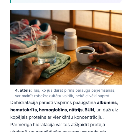
4. attēls:
Tas, ko jūs darāt pirms parauga paņemšanas,
var mainīt robežrezultātu vairāk, nekā cilvēki saprot.
Dehidratācija parasti vispirms paaugstina
albumīns,
hematokrīts, hemoglobīns, nātrijs, BUN
, un dažreiz
kopējais proteīns ar vienkāršu koncentrāciju.
Pārmērīga hidratācija var tos atšķaidīt pretējā
virzienā, un nepaēdināts paraugs var nedaudz