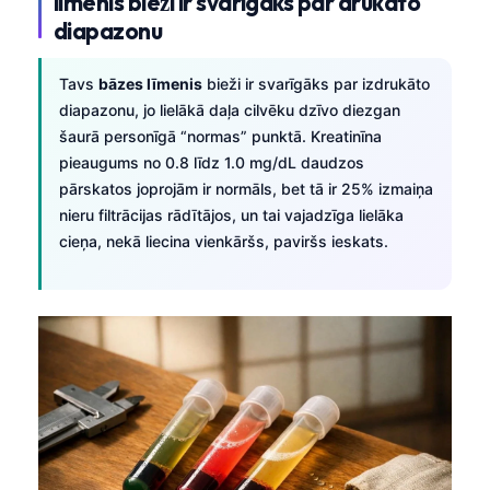
līmenis bieži ir svarīgāks par drukāto
diapazonu
Tavs
bāzes līmenis
bieži ir svarīgāks par izdrukāto
diapazonu, jo lielākā daļa cilvēku dzīvo diezgan
šaurā personīgā “normas” punktā. Kreatinīna
pieaugums no 0.8 līdz 1.0 mg/dL daudzos
pārskatos joprojām ir normāls, bet tā ir 25% izmaiņa
nieru filtrācijas rādītājos, un tai vajadzīga lielāka
cieņa, nekā liecina vienkāršs, paviršs ieskats.