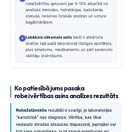
robežvērtību aptuveni par 5-10% atkarībā no
analīzes metodes, hidratācijas, badošanās
statusa, nesenas fiziskās slodzes un uztura
bagātinātājiem.
Labākais nākamais solis
bieži ir atkārtota
analīze tajā pašā laboratorijā līdzīgos apstākļos,
plus simptomu, medikamentu un pārī savienoto
rādītāju izvērtējums.
Ko patiesībā jums pasaka
robežvērtības asins analīzes rezultāts
Robežstāvoklis
rezultāti ir svarīgi, jo laboratorijas
“karodziņš” nav diagnoze. Vērtība, kas tikai
nedaudz atrodas atsauces diapazonā, joprojām var
būt jums patoloģiska, ja tā strauji mainījusies no