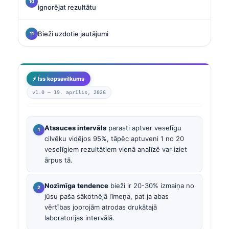
ignorējat rezultātu
Bieži uzdotie jautājumi
⚡ Īss kopsavilkums
v1.0 —
19. aprīlis, 2026
Atsauces intervāls
parasti aptver veselīgu
cilvēku vidējos 95%, tāpēc aptuveni 1 no 20
veselīgiem rezultātiem vienā analīzē var iziet
ārpus tā.
Nozīmīga tendence
bieži ir 20-30% izmaiņa no
jūsu paša sākotnējā līmeņa, pat ja abas
vērtības joprojām atrodas drukātajā
laboratorijas intervālā.