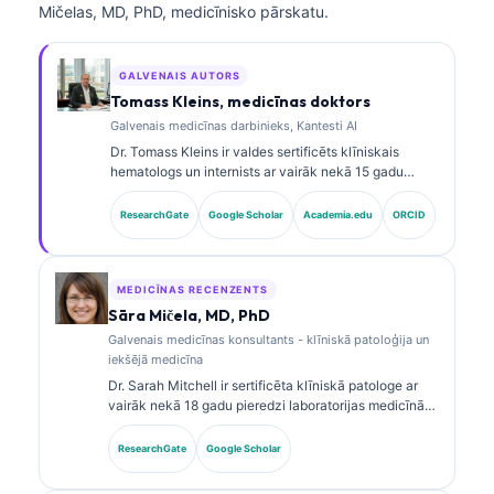
Mičelas, MD, PhD, medicīnisko pārskatu.
GALVENAIS AUTORS
Tomass Kleins, medicīnas doktors
Galvenais medicīnas darbinieks, Kantesti AI
Dr. Tomass Kleins ir valdes sertificēts klīniskais
hematologs un internists ar vairāk nekā 15 gadu
pieredzi laboratorijas medicīnā un ar AI atbalstītā
klīniskā analīzē. Kā Kantesti AI galvenais medicīnas
ResearchGate
Google Scholar
Academia.edu
ORCID
darbinieks viņš nodrošina klīnisku uzraudzību par
patentētā neironu tīkla medicīnisko precizitāti. Dr.
Kleins ir plaši publicējies par biomarķieru
interpretāciju un laboratorijas diagnostiku
MEDICĪNAS RECENZENTS
laboratorijas medicīnas jomā.
Sāra Mičela, MD, PhD
Galvenais medicīnas konsultants - klīniskā patoloģija un
iekšējā medicīna
Dr. Sarah Mitchell ir sertificēta klīniskā patologe ar
vairāk nekā 18 gadu pieredzi laboratorijas medicīnā
un diagnostikas analīzē. Viņai ir specializētas
sertifikācijas klīniskajā ķīmijā, un viņa plaši
ResearchGate
Google Scholar
publicējusi pētījumus par biomarķieru paneļiem un
laboratorijas analīzi klīniskajā praksē.