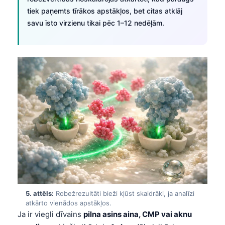
tiek paņemts tīrākos apstākļos, bet citas atklāj
savu īsto virzienu tikai pēc 1–12 nedēļām.
5. attēls:
Robežrezultāti bieži kļūst skaidrāki, ja analīzi
atkārto vienādos apstākļos.
Ja ir viegli dīvains
pilna asins aina, CMP vai aknu