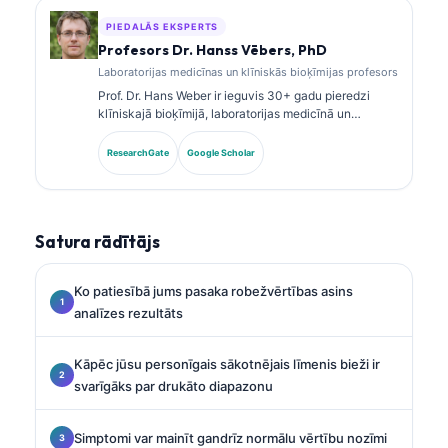
PIEDALĀS EKSPERTS
Profesors Dr. Hanss Vēbers, PhD
Laboratorijas medicīnas un klīniskās bioķīmijas profesors
Prof. Dr. Hans Weber ir ieguvis 30+ gadu pieredzi
klīniskajā bioķīmijā, laboratorijas medicīnā un
biomarķieru pētniecībā. Bijušais Vācijas Klīniskās
ķīmijas biedrības prezidents, viņš specializējas
ResearchGate
Google Scholar
diagnostikas paneļu analīzē, biomarķieru
standartizācijā un ar AI atbalstītā laboratorijas
medicīnā.
Satura rādītājs
Ko patiesībā jums pasaka robežvērtības asins
analīzes rezultāts
Kāpēc jūsu personīgais sākotnējais līmenis bieži ir
svarīgāks par drukāto diapazonu
Simptomi var mainīt gandrīz normālu vērtību nozīmi