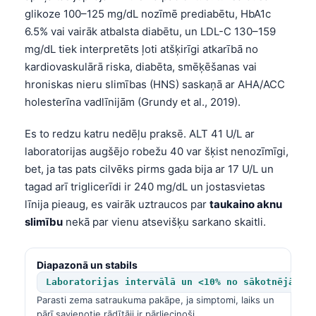
glikoze 100–125 mg/dL nozīmē prediabētu, HbA1c
6.5% vai vairāk atbalsta diabētu, un LDL-C 130–159
mg/dL tiek interpretēts ļoti atšķirīgi atkarībā no
kardiovaskulārā riska, diabēta, smēķēšanas vai
hroniskas nieru slimības (HNS) saskaņā ar AHA/ACC
holesterīna vadlīnijām (Grundy et al., 2019).
Es to redzu katru nedēļu praksē. ALT 41 U/L ar
laboratorijas augšējo robežu 40 var šķist nenozīmīgi,
bet, ja tas pats cilvēks pirms gada bija ar 17 U/L un
tagad arī triglicerīdi ir 240 mg/dL un jostasvietas
līnija pieaug, es vairāk uztraucos par
taukaino aknu
slimību
nekā par vienu atsevišķu sarkano skaitli.
Diapazonā un stabils
Laboratorijas intervālā un <10% no sākotnējā
Parasti zema satraukuma pakāpe, ja simptomi, laiks un
pārī savienotie rādītāji ir pārliecinoši.