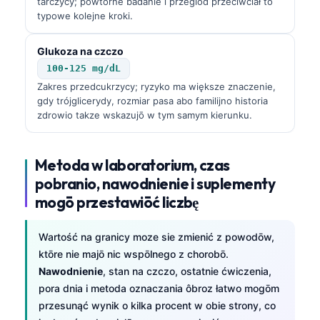
tarczycy; powtōrne badanie i przeglōd przeciwciał to
typowe kolejne kroki.
Glukoza na czczo
100-125 mg/dL
Zakres przedcukrzycy; ryzyko ma większe znaczenie,
gdy trójglicerydy, rozmiar pasa abo familijno historia
zdrowio takze wskazujō w tym samym kierunku.
Metoda w laboratorium, czas
pobranio, nawodnienie i suplementy
mogō przestawiōć liczbę
Wartość na granicy moze sie zmienić z powodōw,
ktōre nie majō nic wspōlnego z chorobō.
Nawodnienie
, stan na czczo, ostatnie ćwiczenia,
pora dnia i metoda oznaczania ôbroz łatwo mogōm
przesunąć wynik o kilka procent w obie strony, co