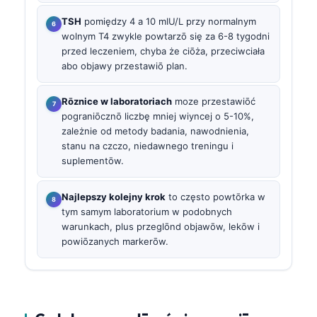
TSH
pomiędzy 4 a 10 mIU/L przy normalnym
wolnym T4 zwykle powtarzō się za 6-8 tygodni
przed leczeniem, chyba że ciōża, przeciwciała
abo objawy przestawiō plan.
Rōznice w laboratoriach
moze przestawiōć
pograniōcznō liczbę mniej wiyncej o 5-10%,
zależnie od metody badania, nawodnienia,
stanu na czczo, niedawnego treningu i
suplementōw.
Najlepszy kolejny krok
to często powtōrka w
tym samym laboratorium w podobnych
warunkach, plus przeglōnd objawōw, lekōw i
powiōzanych markerōw.