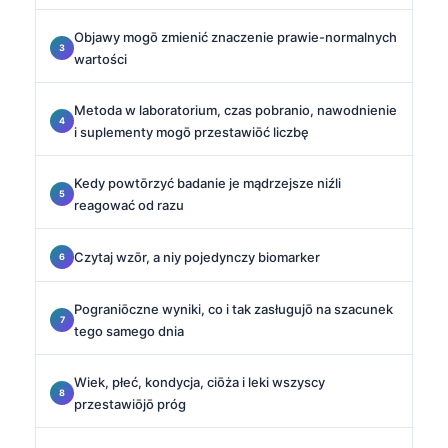
Objawy mogō zmienić znaczenie prawie-normalnych
wartości
Metoda w laboratorium, czas pobranio, nawodnienie
i suplementy mogō przestawiōć liczbę
Kedy powtōrzyć badanie je mądrzejsze niźli
reagować od razu
Czytaj wzōr, a niy pojedynczy biomarker
Pograniōczne wyniki, co i tak zasługujō na szacunek
tego samego dnia
Wiek, płeć, kondycja, ciōża i leki wszyscy
przestawiōjō próg