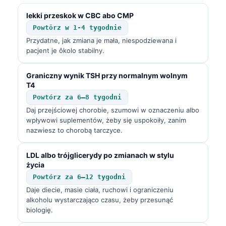
O‘zbekcha
lekki przeskok w CBC abo CMP
Українська
Powtōrz w 1-4 tygodnie
Przydatne, jak zmiana je mała, niespodziewana i
አማርኛ
pacjent je ôkolo stabilny.
Kiswahili
ភាសាខ្មែរ
Graniczny wynik TSH przy normalnym wolnym
T4
ဗမာစာ
Powtórz za 6–8 tygodni
ไทย
Daj przejściowej chorobie, szumowi w oznaczeniu albo
wpływowi suplementów, żeby się uspokoiły, zanim
Tagalog
nazwiesz to chorobą tarczyce.
Tiếng Việt
LDL albo trójglicerydy po zmianach w stylu
Bahasa Melayu
życia
മലയാളം
Powtórz za 6–12 tygodni
Daje diecie, masie ciała, ruchowi i ograniczeniu
ಕನ್ನಡ
alkoholu wystarczająco czasu, żeby przesunąć
ગુજરાતી
biologię.
தமிழ்