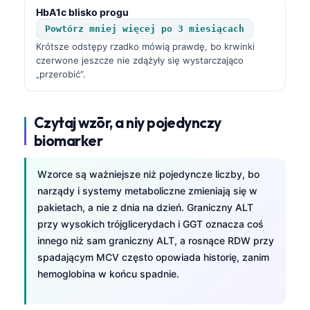
HbA1c blisko progu
తెలుగు
Powtórz mniej więcej po 3 miesiącach
मराठी
Krótsze odstępy rzadko mówią prawdę, bo krwinki
czerwone jeszcze nie zdążyły się wystarczająco
اردو
„przerobić”.
বাংলা
Shqip
Czytaj wzōr, a niy pojedynczy
Magyar
biomarker
Slovenščina
Wzorce są ważniejsze niż pojedyncze liczby, bo
한국어
narządy i systemy metaboliczne zmieniają się w
Polski
pakietach, a nie z dnia na dzień. Graniczny ALT
przy wysokich trójglicerydach i GGT oznacza coś
Lietuvių kalba
innego niż sam graniczny ALT, a rosnące RDW przy
Русский
spadającym MCV często opowiada historię, zanim
ქართული
hemoglobina w końcu spadnie.
Čeština