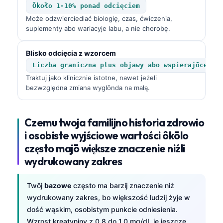
Ôkoło 1-10% ponad odcięciem
Może odzwierciedlać biologię, czas, ćwiczenia,
suplementy abo wariacyje labu, a nie chorobę.
Blisko odcięcia z wzorcem
Liczba graniczna plus objawy abo wspierajōce ws
Traktuj jako klinicznie istotne, nawet jeżeli
bezwzględna zmiana wyglōnda na małą.
Czemu twoja familijno historia zdrowio
i osobiste wyjściowe wartości ôkōlo
często majō większe znaczenie niźli
wydrukowany zakres
Twōj
bazowe
często ma barzij znaczenie niż
wydrukowany zakres, bo większość ludzij żyje w
dość wąskim, osobistym punkcie odniesienia.
Wzrost kreatyniny z 0.8 do 1.0 mg/dL je jeszcze