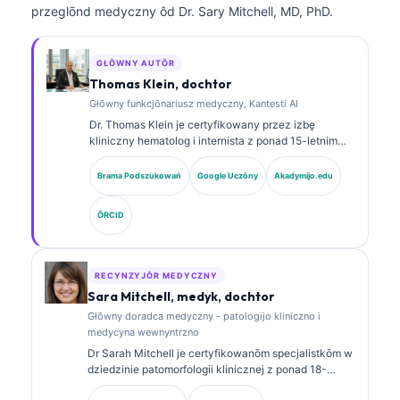
przeglōnd medyczny ôd Dr. Sary Mitchell, MD, PhD.
GŁŌWNY AUTŌR
Thomas Klein, dochtor
Głōwny funkcjōnariusz medyczny, Kantesti AI
Dr. Thomas Klein je certyfikowany przez izbę
kliniczny hematolog i internista z ponad 15-letnim
doświadczeniem w medycynie laboratoryjnej i
analizie klinicznej wspieranej sztuczną inteligencją.
Brama Podszukowań
Google Uczōny
Akadymijo.edu
Jako Chief Medical Officer w Kantesti AI sprawuje
kliniczny nadzór nad medycznom poprawnościom
ÔRCID
wytwornego sieci neuronowej. Dr. Klein publikował
obszernie na temat interpretacyje biomarkerów i
diagnostyki laboratoryjnej w dziedzinie medycyny
laboratoryjnej.
RECYNZYJŌR MEDYCZNY
Sara Mitchell, medyk, dochtor
Głōwny doradca medyczny - patologijo kliniczno i
medycyna wewnyntrzno
Dr Sarah Mitchell je certyfikowanōm specjalistkōm w
dziedzinie patomorfologii klinicznej z ponad 18-
letnim staŜōm w medycynie laboratoryjnej i analizie