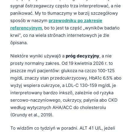
sygnał ôstrzegawczy często trza interpretować, a nie
panikować. My to tłumaczymy w barzij szczegółowy
sposób w naszym
przewodniku po zakresie
referencyjnym
, bo to jest ta część „wynikōw badańo
krwi”, co na wiela strōnach internetowych je źle
ôpisana.
Niektóre wyniki używajō a
próg decyzyjny
, a nie
prosty normalny zakres. Od 19 kwietnia 2026 r. to
jeszcze myli pacjentōw: glukoza na czczo 100-125
mg/dL znaczy stan przedcukrzycowy, HbA1c 6.5% abo
wyżyj wspiera cukrzyce, a LDL-C 130-159 mg/dL je
interpretowany bardzo inkszō, zależnie od ryzyka
sercowo-naczyniowego, cukrzycy, palynia abo CKD
według wytycznych AHA/ACC do cholesterolu
(Grundy et al., 2019).
To widzōm co tydziyń w poradni. ALT 41 U/L, jeżeli