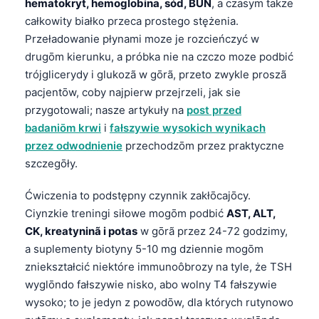
hematokryt, hemoglobina, sód, BUN
, a czasym takze
całkowity białko przeca prostego stężenia.
Przeładowanie płynami moze je rozcieńczyć w
drugōm kierunku, a próbka nie na czczo moze podbić
trójglicerydy i glukozã w gōrã, przeto zwykle proszã
pacjentōw, coby najpierw przejrzeli, jak sie
przygotowali; nasze artykuły na
post przed
badaniōm krwi
i
fałszywie wysokich wynikach
przez odwodnienie
przechodzōm przez praktyczne
szczegōły.
Ćwiczenia to podstępny czynnik zakłōcajōcy.
Ciynzkie treningi siłowe mogōm podbić
AST, ALT,
CK, kreatyninã i potas
w gōrã przez 24-72 godzimy,
a suplementy biotyny 5-10 mg dziennie mogōm
zniekształcić niektóre immunoôbrozy na tyle, że TSH
wyglōndo fałszywie nisko, abo wolny T4 fałszywie
wysoko; to je jedyn z powodōw, dla których rutynowo