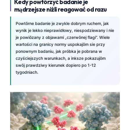
Kedy powtōrzyć badanie je
mądrzejsze niźli reagować od razu
Powtōrne badanie je zwykle dobrym ruchem, jak
wynik je lekko nieprawidłowy, niespodziewany i nie
je powiōzany z objawami „czerwōnej flagi”. Wiele
wartości na granicy normy uspokajōm sie przy
ponownym badaniu, jak próbka je pobrana w
czyściejszych warunkach, a inksze pokazujōm
swōj prawdziwy kierunek dopiero po 1-12
tygodniach.
Norsk bokmål
Frysk