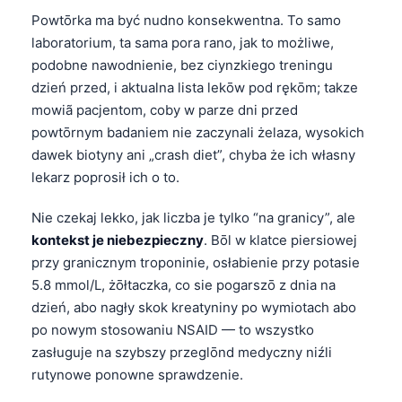
Euskara
Powtōrka ma być nudno konsekwentna. To samo
Македонски јазик
laboratorium, ta sama pora rano, jak to możliwe,
Latviešu valoda
podobne nawodnienie, bez ciynzkiego treningu
dzień przed, i aktualna lista lekōw pod rękōm; takze
Galego
mowiã pacjentom, coby w parze dni przed
অসমীয়া
powtōrnym badaniem nie zaczynali żelaza, wysokich
සිංහල
dawek biotyny ani „crash diet”, chyba że ich własny
lekarz poprosił ich o to.
سنڌي
پښتو
Nie czekaj lekko, jak liczba je tylko “na granicy”, ale
kontekst je niebezpieczny
. Bōl w klatce piersiowej
przy granicznym troponinie, osłabienie przy potasie
Slovenčina
5.8 mmol/L, żōłtaczka, co sie pogarszō z dnia na
Hrvatski
dzień, abo nagły skok kreatyniny po wymiotach abo
Suomi
po nowym stosowaniu NSAID — to wszystko
zasługuje na szybszy przeglōnd medyczny niźli
Қазақ тілі
rutynowe ponowne sprawdzenie.
Català