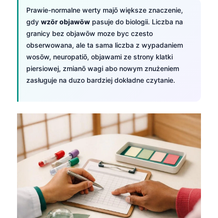
Prawie-normalne werty majō większe znaczenie,
gdy
wzōr objawōw
pasuje do biologii. Liczba na
granicy bez objawōw moze byc czesto
obserwowana, ale ta sama liczba z wypadaniem
wosōw, neuropatiō, objawami ze strony klatki
piersiowej, zmianō wagi abo nowym znużeniem
zasługuje na duzo bardziej dokładne czytanie.