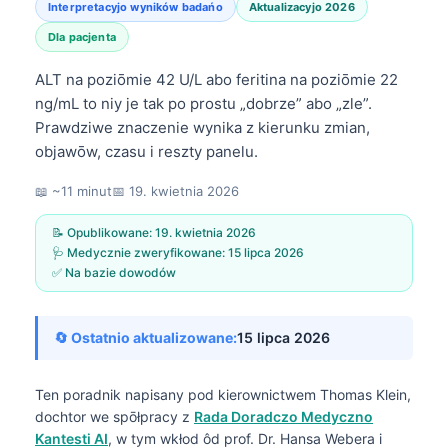
Interpretacyjo wyników badańo
Aktualizacyjo 2026
Dla pacjenta
ALT na poziōmie 42 U/L abo feritina na poziōmie 22
ng/mL to niy je tak po prostu „dobrze” abo „zle”.
Prawdziwe znaczenie wynika z kierunku zmian,
objawōw, czasu i reszty panelu.
📖 ~11 minut
📅
19. kwietnia 2026
📝 Opublikowane:
19. kwietnia 2026
🩺 Medycznie zweryfikowane:
15 lipca 2026
✅ Na bazie dowodów
🔄 Ostatnio aktualizowane:
15 lipca 2026
Ten poradnik napisany pod kierownictwem
Thomas Klein,
dochtor
we spōłpracy z
Rada Doradczo Medyczno
Kantesti AI
, w tym wkłod ôd prof. Dr. Hansa Webera i