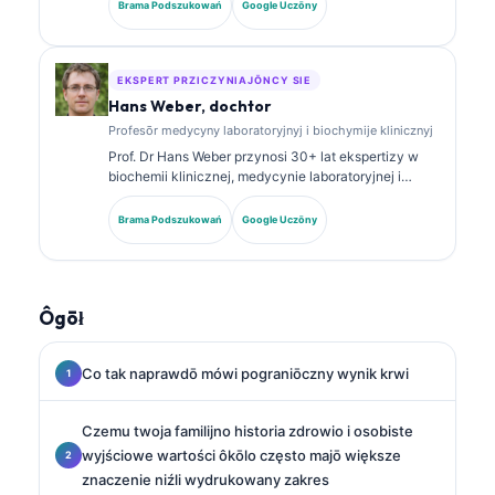
diagnostycznej. Ma specjalistyczne certyfikaty z
Brama Podszukowań
Google Uczōny
chemii klinicznej i publikowała szeroko na temat
panelōw biomarkerów i analizy laboratoryjnej w
praktyce klinicznej.
EKSPERT PRZICZYNIAJŌNCY SIE
Hans Weber, dochtor
Profesōr medycyny laboratoryjnyj i biochymije klinicznyj
Prof. Dr Hans Weber przynosi 30+ lat ekspertizy w
biochemii klinicznej, medycynie laboratoryjnej i
badaniach nad biomarkerami. Były Prezes
Niemieckiego Towarzystwa Chemii Klinicznej,
Brama Podszukowań
Google Uczōny
specjalizuje się w analizie paneli diagnostycznych,
standaryzacyji biomarkerów i medycynie
laboratoryjnej wspieranej AI.
Ôgōł
Co tak naprawdō mówi pograniōczny wynik krwi
Czemu twoja familijno historia zdrowio i osobiste
wyjściowe wartości ôkōlo często majō większe
znaczenie niźli wydrukowany zakres