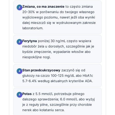
Zmiana, co ma znaczenie
to często zmiana
20-30% w porōwnaniu do twojego własnego
wyjściowego poziomu, nawet jeźli oba wyniki
dalej mieszczō się w wydrukowanym zakresie
laboratorium.
Ferytyna
poniżej 30 ng/mL często wspiera
niedobōr żela u dorosłych, szczegōlnie jak je
bydzie zmęczenie, wypadanie włosōw abo
niespokōjne nogi.
Stan przedcukrzycowy
zaczynō się od
glukozy na czczo 100-125 mg/dL abo HbA1c
5.7-6.4% według aktualnych kryteriōw ADA.
Potas
z 5.5 mmol/L potrzebuje pilnego
dalszego sprawdzenia; 6.0 mmol/L abo wyżyj
je z reguły pilne, szczegōlnie przy chorobie
nerek abo kołataniu serca.