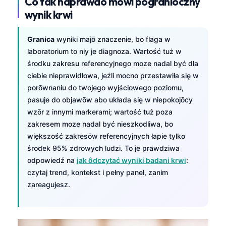
Co tak naprawdō mówi pograniōczny
wynik krwi
Granica
wyniki majō znaczenie, bo flaga w
laboratorium to niy je diagnoza. Wartość tuż w
środku zakresu referencyjnego moze nadal być dla
ciebie nieprawidłowa, jeźli mocno przestawiła się w
porōwnaniu do twojego wyjściowego poziomu,
pasuje do objawōw abo układa się w niepokojōcy
wzōr z innymi markerami; wartość tuż poza
zakresem moze nadal być nieszkodliwa, bo
większość zakresōw referencyjnych łapie tylko
środek 95% zdrowych ludzi. To je prawdziwa
odpowiedź na
jak ôdczytać wyniki badani krwi
:
czytaj trend, kontekst i pełny panel, zanim
zareagujesz.