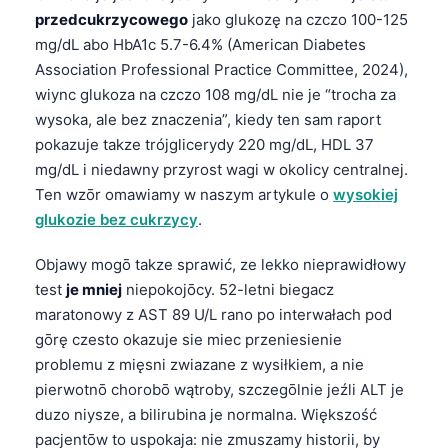
przedcukrzycowego
jako glukozę na czczo 100-125
mg/dL abo HbA1c 5.7-6.4% (American Diabetes
Association Professional Practice Committee, 2024),
wiync glukoza na czczo 108 mg/dL nie je “trocha za
wysoka, ale bez znaczenia”, kiedy ten sam raport
pokazuje takze trójglicerydy 220 mg/dL, HDL 37
mg/dL i niedawny przyrost wagi w okolicy centralnej.
Ten wzōr omawiamy w naszym artykule o
wysokiej
glukozie bez cukrzycy
.
Objawy mogō takze sprawić, ze lekko nieprawidłowy
test
je mniej
niepokojōcy. 52-letni biegacz
maratonowy z AST 89 U/L rano po interwałach pod
gōrę czesto okazuje sie miec przeniesienie
problemu z mięsni zwiazane z wysiłkiem, a nie
pierwotnō chorobō wątroby, szczegōlnie jeźli ALT je
duzo niysze, a bilirubina je normalna. Większość
pacjentōw to uspokaja: nie zmuszamy historii, by