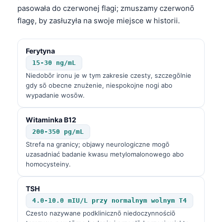
pasowała do czerwonej flagi; zmuszamy czerwonō
flagę, by zasłuzyła na swoje miejsce w historii.
Ferytyna
15-30 ng/mL
Niedobōr ironu je w tym zakresie czesty, szczegōlnie
gdy sō obecne znużenie, niespokojne nogi abo
wypadanie wosōw.
Witaminka B12
200-350 pg/mL
Strefa na granicy; objawy neurologiczne mogō
uzasadniać badanie kwasu metylomalonowego abo
homocysteiny.
TSH
4.0-10.0 mIU/L przy normalnym wolnym T4
Czesto nazywane podklinicznō niedoczynnościō