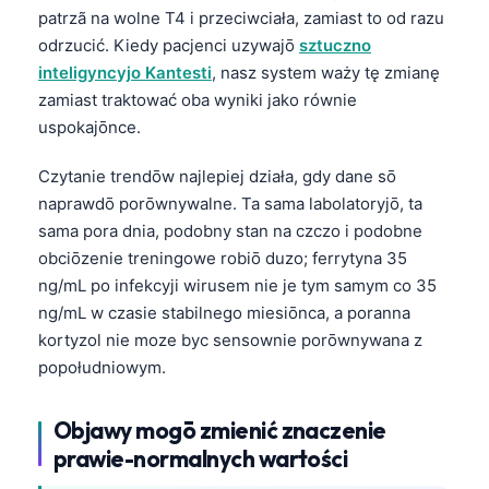
patrzã na wolne T4 i przeciwciała, zamiast to od razu
odrzucić. Kiedy pacjenci uzywajō
sztuczno
inteligyncyjo Kantesti
, nasz system waży tę zmianę
zamiast traktować oba wyniki jako równie
uspokajōnce.
Czytanie trendōw najlepiej działa, gdy dane sō
naprawdō porōwnywalne. Ta sama labolatoryjō, ta
sama pora dnia, podobny stan na czczo i podobne
obciōzenie treningowe robiō duzo; ferrytyna 35
ng/mL po infekcyji wirusem nie je tym samym co 35
ng/mL w czasie stabilnego miesiōnca, a poranna
kortyzol nie moze byc sensownie porōwnywana z
popołudniowym.
Objawy mogō zmienić znaczenie
prawie-normalnych wartości