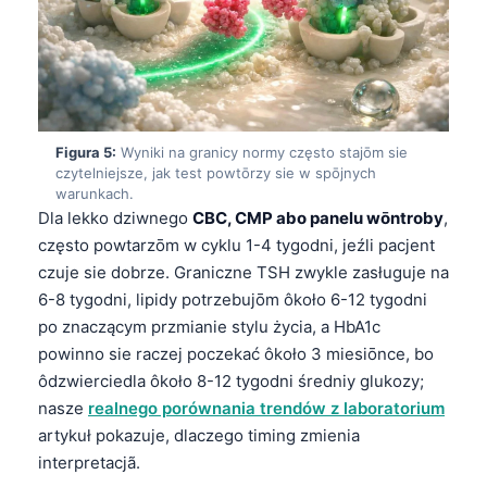
Esperanto
Беларуская мова
Татар теле
Кыргызча
Figura 5:
Wyniki na granicy normy często stajōm sie
ئۇيغۇرچە
czytelniejsze, jak test powtōrzy sie w spōjnych
warunkach.
Cebuano
Dla lekko dziwnego
CBC, CMP abo panelu wōntroby
,
Basa Jawa
często powtarzōm w cyklu 1-4 tygodni, jeźli pacjent
czuje sie dobrze. Graniczne TSH zwykle zasługuje na
ພາສາລາວ
6-8 tygodni, lipidy potrzebujōm ôkoło 6-12 tygodni
Монгол
po znaczącym przmianie stylu życia, a HbA1c
Afrikaans
powinno sie raczej poczekać ôkoło 3 miesiōnce, bo
ôdzwierciedla ôkoło 8-12 tygodni średniy glukozy;
العربية المغربية
nasze
realnego porównania trendów z laboratorium
Occitan
artykuł pokazuje, dlaczego timing zmienia
Gàidhlig
interpretacjã.