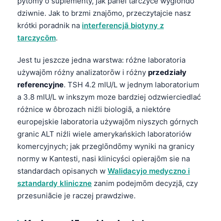
pytōmy o suplementy, jak panel tarczyce wyglōndo
dziwnie. Jak to brzmi znajōmo, przeczytajcie nasz
krótki poradnik na
interferencjã biotyny z
tarczycōm
.
Jest tu jeszcze jedna warstwa: różne laboratoria
używajōm różny analizatorōw i różny
przedziały
referencyjne
. TSH 4.2 mIU/L w jednym laboratorium
a 3.8 mIU/L w inkszym moze bardziej odzwierciedlać
różnice w ôbrozach niźli biologiã, a niektóre
europejskie laboratoria używajōm niyszych górnych
granic ALT niźli wiele amerykańskich laboratoriów
komercyjnych; jak przeglōndōmy wyniki na granicy
normy w Kantesti, nasi klinicyści opierajōm sie na
standardach opisanych w
Walidacyjo medyczno i
sztandardy kliniczne
zanim podejmōm decyzjã, czy
przesuniãcie je raczej prawdziwe.