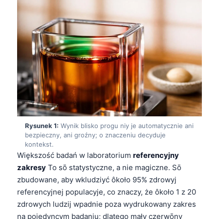
Rysunek 1:
Wynik blisko progu niy je automatycznie ani
bezpieczny, ani groźny; o znaczeniu decyduje
kontekst.
Większość badań w laboratorium
referencyjny
zakresy
To sō statystyczne, a nie magiczne. Sō
zbudowane, aby wkludziyć ôkoło 95% zdrowyj
referencyjnej populacyje, co znaczy, że ôkoło 1 z 20
zdrowych ludzij wpadnie poza wydrukowany zakres
na pojedyncym badaniu; dlatego mały czerwōny