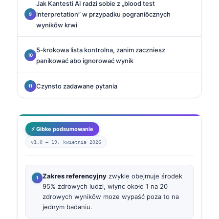
Jak Kantesti AI radzi sobie z „blood test
interpretation” w przypadku pograniōcznych
wynikōw krwi
5-krokowa lista kontrolna, zanim zaczniesz
panikować abo ignorować wynik
Czynsto zadawane pytania
⚡ Gibke podsumowanie
v1.0 —
19. kwietnia 2026
Zakres referencyjny
zwykle obejmuje środek
95% zdrowych ludzi, wiync około 1 na 20
zdrowych wynikōw moze wypaść poza to na
jednym badaniu.