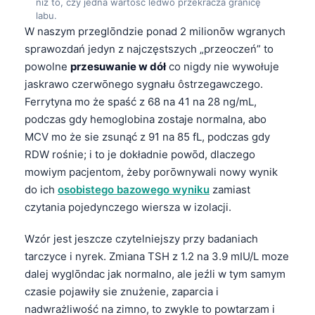
niż to, czy jedna wartość ledwo przekracza granicę
labu.
W naszym przeglōndzie ponad 2 milionōw wgranych
sprawozdań jedyn z najczęstszych „przeoczeń” to
powolne
przesuwanie w dół
co nigdy nie wywołuje
jaskrawo czerwōnego sygnału ôstrzegawczego.
Ferrytyna mo że spaść z 68 na 41 na 28 ng/mL,
podczas gdy hemoglobina zostaje normalna, abo
MCV mo że sie zsunąć z 91 na 85 fL, podczas gdy
RDW rośnie; i to je dokładnie powōd, dlaczego
mowiym pacjentom, żeby porōwnywali nowy wynik
do ich
osobistego bazowego wyniku
zamiast
czytania pojedynczego wiersza w izolacji.
Wzór jest jeszcze czytelniejszy przy badaniach
tarczyce i nyrek. Zmiana TSH z 1.2 na 3.9 mIU/L moze
dalej wyglōndac jak normalno, ale jeźli w tym samym
czasie pojawiły sie znużenie, zaparcia i
nadwrażliwość na zimno, to zwykle to powtarzam i