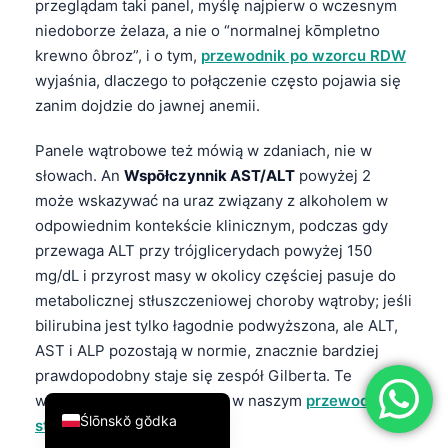
przeglądam taki panel, myślę najpierw o wczesnym
简体中文
niedoborze żelaza, a nie o “normalnej kōmpletno
krewno ôbroz”, i o tym,
przewodnik po wzorcu RDW
Română
wyjaśnia, dlaczego to połączenie często pojawia się
Türkçe
zanim dojdzie do jawnej anemii.
Ελληνικά
Panele wątrobowe też mówią w zdaniach, nie w
Português
słowach. An
Wspōłczynnik AST/ALT
powyżej 2
Español
może wskazywać na uraz związany z alkoholem w
Italiano
odpowiednim kontekście klinicznym, podczas gdy
przewaga ALT przy trójglicerydach powyżej 150
עִבְרִית
mg/dL i przyrost masy w okolicy częściej pasuje do
Français
metabolicznej stłuszczeniowej choroby wątroby; jeśli
العربية
bilirubina jest tylko łagodnie podwyższona, ale ALT,
AST i ALP pozostają w normie, znacznie bardziej
Deutsch
prawdopodobny staje się zespół Gilberta. Te
English
wskazówki rozpakowujemy w naszym
przewodnik po
Ślōnskŏ gŏdka
stosunku AST/ALT
.