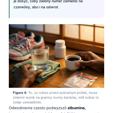
je dosyć, coby zielōny numer zamienić na
czerwōny, abo i na odwrot.
Figura 4:
To, co robisz przed pobraniym próbki, moze
zmienić wynik na granicy normy bardziej, niźli ludzie to
sobje uświadōmio.
Odwodnienie czesto podwyzszŏ
albumina,