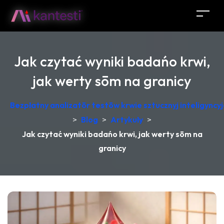
Jak czytać wyniki badańo krwi,
jak werty sōm na granicy
Bezpłatny analizatōr testōw krwie sztucznyj inteligync
>
Blog
>
Artykuły
>
Jak czytać wyniki badańo krwi, jak werty sōm na
granicy