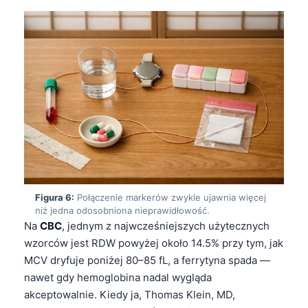
日本語
Eesti
Azərbaycan dili
Bosanski
Svenska
Српски језик
Íslenska
Հայերեն
Bahasa Indonesia
Figura 6:
Połączenie markerów zwykle ujawnia więcej
niż jedna odosobniona nieprawidłowość.
हिन्दी
Na
CBC
, jednym z najwcześniejszych użytecznych
Nederlands
wzorców jest RDW powyżej około 14.5% przy tym, jak
Dansk
MCV dryfuje poniżej 80–85 fL, a ferrytyna spada —
nawet gdy hemoglobina nadal wygląda
Български
akceptowalnie. Kiedy ja, Thomas Klein, MD,
فارسی