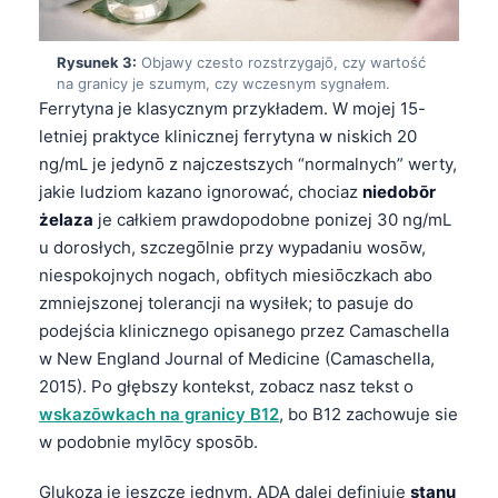
Rysunek 3:
Objawy czesto rozstrzygajō, czy wartość
na granicy je szumym, czy wczesnym sygnałem.
Ferrytyna je klasycznym przykładem. W mojej 15-
letniej praktyce klinicznej ferrytyna w niskich 20
ng/mL je jedynō z najczestszych “normalnych” werty,
jakie ludziom kazano ignorować, chociaz
niedobōr
żelaza
je całkiem prawdopodobne ponizej 30 ng/mL
u dorosłych, szczegōlnie przy wypadaniu wosōw,
niespokojnych nogach, obfitych miesiōczkach abo
zmniejszonej tolerancji na wysiłek; to pasuje do
podejścia klinicznego opisanego przez Camaschella
w New England Journal of Medicine (Camaschella,
2015). Po głębszy kontekst, zobacz nasz tekst o
wskazōwkach na granicy B12
, bo B12 zachowuje sie
w podobnie mylōcy sposōb.
Glukoza je jeszcze jednym. ADA dalej definiuje
stanu