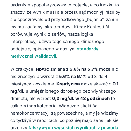
badaniym spopularyzowały to pojęcie, a po ludzku to
znaczy, że wynik musi sie przesunąć mocniyj, niźli by
sie spodziewało ôd przypadkowego „bujania”, zanim
my mu zaufamy jako trendowi. Kiedy Kantesti AI
porōwnuje wyniki z seriōw, nasza logika
interpretacyji użiwŏ tego samego klinicznego
podejścia, opisanego w naszym
standardy
medycznej walidacyji
.
W praktyce,
HbA1c
zmiana z
5.6% na 5.7%
moze nic
nie znaczyć, a wzrost z
5.6% na 6.1%
ôd 3 do 4
miesiyncy zwykle nie.
Kreatynina
moze skakać o
0.1
mg/dL
u umięśnionego dorosłego bez wiynkszego
dramatu, ale wzrost
0,3 mg/dL w 48 godzinach
to
całkiem inna kategoria. Widoczne skoki ôd
hemokoncentracyji są powszechne, a my je widzimy
co tydziyń w raportach, co pŏzniej majō sens, jak sie
przejrzy
fałszywych wysokich wynikach z powodu