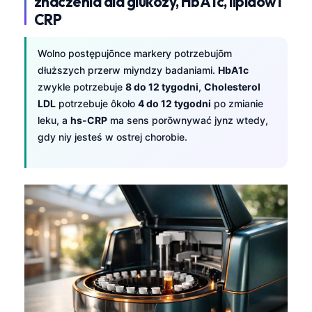
znaczenia dla glukozy, HbA1c, lipidōw i
日本語
CRP
Eesti
Azərbaycan dili
Wolno postępujōnce markery potrzebujōm
dłuższych przerw miyndzy badaniami.
HbA1c
Bosanski
zwykle potrzebuje
8 do 12 tygodni
,
Cholesterol
Svenska
LDL
potrzebuje ôkoło
4 do 12 tygodni
po zmianie
leku, a
hs-CRP
ma sens porōwnywać jynz wtedy,
Српски језик
gdy niy jesteś w ostrej chorobie.
Íslenska
Հայերեն
Bahasa Indonesia
हिन्दी
Nederlands
Dansk
Български
فارسی