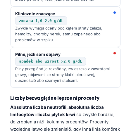
Klinicznie znaczące
zmiana 1,0–2,0 g/dL
Zwykle wymaga oceny pod kątem straty żelaza,
hemolizy, choroby nerek, stanu zapalnego abo
problemōw w szpiku.
Pilne, jeżli sōm objawy
spadek abo wzrost >2,0 g/dL
Pilny przeglōnd je rozsōdny, zwłaszcza z zawrotami
głowy, objawami ze strony klatki piersiowej,
dusznościō abo czarnymi stolcami.
Liczby bezwzględne lepsze ni procenty
Absolutna liczba neutrofili, absolutna liczba
limfocytōw i liczba płytek krwi
sō zwykle bardziej
Norsk bokmål
do zrobienia niźli kolumny procentōw. Procenty
Frysk
względne łatwo sie zmieniajō, gdy inna linia komōrek