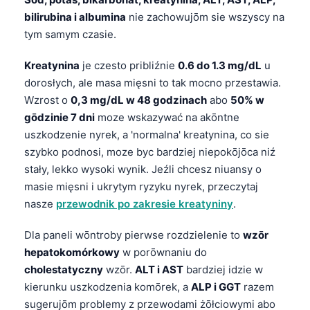
O‘zbekcha
bilirubina i albumina
nie zachowujōm sie wszyscy na
Українська
tym samym czasie.
አማርኛ
Kreatynina
je czesto pribliźnie
0.6 do 1.3 mg/dL
u
Kiswahili
dorosłych, ale masa mięsni to tak mocno przestawia.
Wzrost o
0,3 mg/dL w 48 godzinach
abo
50% w
ភាសាខ្មែរ
gōdzinie 7 dni
moze wskazywać na akōntne
ဗမာစာ
uszkodzenie nyrek, a 'normalna' kreatynina, co sie
ไทย
szybko podnosi, moze byc bardziej niepokōjōca niź
stały, lekko wysoki wynik. Jeźli chcesz niuansy o
Tagalog
masie mięsni i ukrytym ryzyku nyrek, przeczytaj
Tiếng Việt
nasze
przewodnik po zakresie kreatyniny
.
Bahasa Melayu
Dla paneli wōntroby pierwse rozdzielenie to
wzōr
മലയാളം
hepatokomórkowy
w porōwnaniu do
ಕನ್ನಡ
cholestatyczny
wzōr.
ALT i AST
bardziej idzie w
ગુજરાતી
kierunku uszkodzenia komōrek, a
ALP i GGT
razem
sugerujōm problemy z przewodami żōłciowymi abo
தமிழ்