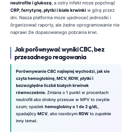
neutrofile i glukozę
, a ostry infekt moze popchnąć
CRP, ferrytynę, płytki i białe krwinki
w górę przez
dni. Nasza platforma moze ujednoceć jednostki i
ôrganizować raporty, ale żadne oprogramowanie nie
naprawi źle dopasowanego pobrania krwi.
Jak porōwnywać wyniki CBC, bez
przesadnego reagowania
Porōwnywanie CBC najlepiej wychodzi, jak sie
czyta hemoglobinę, MCV, RDW, płytki i
bezwzględne liczbë białych krwinek
równocześnie.
Zmiana o 1 punkt w procentach
neutrofili abo drobny przesuw w MPV to zwykle
szum; spadek
hemoglobiny o 1 do 2 g/dL
,
spadajōcy
MCV
, abo rosnōcym
RDW
to zupełnie
inny temat.