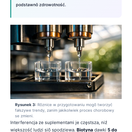
podstawnō zdrowotność.
Rysunek 3:
Rōznice w przygotowaniu mogō tworzyć
fałszywe trendy, zanim jakikolwiek proces chorobowy
se zmieni.
Interferencja ze suplementami je częstsza, niź
większość ludzi siō spodziewa.
Biotyna
dawki
5 do