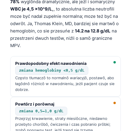
78%
wyglōnda dramatycznie, ale jeżl i somaryczny
WBC je 4,5 ×10^9/L,
, to absolutna liczba neutrofili
moze być nadal zupełnie normalna; moze też być na
odwrōt. Ja, Thomas Klein, MD, bardziej sie martwō o
hemoglobin, co sie przesuńe z
14.2 na 12.8 g/dL
na
przestrzeni dwuch testōw, niźli o samō graniczne
MPV.
Prawdopodobny efekt nawodnienia
zmiana hemoglobiny <0,5 g/dL
Często tłumaczō to normalnō wariacyjō, postawō, abo
łagōdnō różnicō w nawodnieniu, jeżli pacjent czuje sie
dobrze.
Powtōrz i porōwnaj
zmiana 0,5–1,0 g/dL
Przejrzyj krwawienie, straty miesiōczne, niedawno
przebyto chorōbō, ćwiczenia i czas pobranio prōbki;
zrobō ponowny test, jeżli trend sie trzyma.