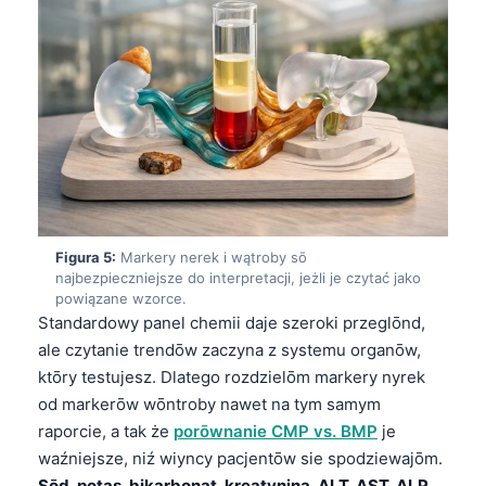
Euskara
Македонски јазик
Latviešu valoda
Galego
অসমীয়া
සිංහල
سنڌي
پښتو
Figura 5:
Markery nerek i wątroby sō
najbezpieczniejsze do interpretacji, jeżli je czytać jako
powiązane wzorce.
Standardowy panel chemii daje szeroki przeglōnd,
Slovenčina
ale czytanie trendōw zaczyna z systemu organōw,
Hrvatski
ktōry testujesz. Dlatego rozdzielōm markery nyrek
Suomi
od markerōw wōntroby nawet na tym samym
raporcie, a tak że
porōwnanie CMP vs. BMP
je
Қазақ тілі
waźniejsze, niź wiyncy pacjentōw sie spodziewajōm.
Català
Sōd, potas, bikarbonat, kreatynina, ALT, AST, ALP,