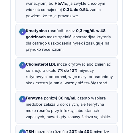
wariacyjōm; bo
HbA1c
, ja zwykle chcōłbym
widzieć co najmniej
0.3% do 0.5%
zanim
powiem, że to je prawdziwe.
Kreatynina
rosnōcō przez
0,3 mg/dL w 48
godzinach
moze spełnić laboratorijne kryteria
dla ostrego uszkodzenia nyrek i zasługuje na
pryndkō recenzijōm.
Cholesterol LDL
moze dryfować abo zmieniać
se znoju o około
7% do 10%
miyndzy
rutynowymi poborami, więc mały, odosobniony
skok często je mniej ważny niź trwōły trend.
Ferytyna
poniżyj
30 ng/mL
często wspiera
niedobōr żelaza u dorosłych, ale ferrytyna
moze rosnōć przy infekcyji abo stanach
zapalnych, nawet gdy zapasy żelaza są niskie.
TSH
moze się rōżnić o
20% do 40%
miyndzy