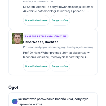
medycyna wewnyntrzno
Dr Sarah Mitchell je certyfikowanōm specjalistkōm w
dziedzinie patomorfologii klinicznej z ponad 18-
letnim staŜōm w medycynie laboratoryjnej i analizie
diagnostycznej. Ma specjalistyczne certyfikaty z
Brama Podszukowań
Google Uczōny
chemii klinicznej i publikowała szeroko na temat
panelōw biomarkerów i analizy laboratoryjnej w
praktyce klinicznej.
EKSPERT PRZICZYNIAJŌNCY SIE
Hans Weber, dochtor
Profesōr medycyny laboratoryjnyj i biochymije klinicznyj
Prof. Dr Hans Weber przynosi 30+ lat ekspertizy w
biochemii klinicznej, medycynie laboratoryjnej i
badaniach nad biomarkerami. Były Prezes
Niemieckiego Towarzystwa Chemii Klinicznej,
Brama Podszukowań
Google Uczōny
specjalizuje się w analizie paneli diagnostycznych,
standaryzacyji biomarkerów i medycynie
laboratoryjnej wspieranej AI.
Ôgōł
Jak nastawić porōwnanie badańo krwi, coby było
naprawde wažne