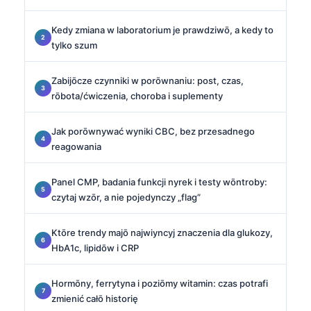
Kedy zmiana w laboratorium je prawdziwō, a kedy to
tylko szum
Zabijōcze czynniki w porōwnaniu: post, czas,
rōbota/ćwiczenia, choroba i suplementy
Jak porōwnywać wyniki CBC, bez przesadnego
reagowania
Panel CMP, badania funkcji nyrek i testy wōntroby:
czytaj wzōr, a nie pojedynczy „flag”
Ktōre trendy majō najwiyncyj znaczenia dla glukozy,
HbA1c, lipidōw i CRP
Hormōny, ferrytyna i poziōmy witamin: czas potrafi
zmienić całō historię