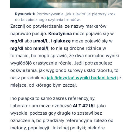
Rysunek 1:
Porównywanie „jak z jakim” je pierwsy krok
do bezpiecznego czytania trendów.
Zacznij od potwierdzenia, że nazwy markerów
naprawdō pasujō.
Kreatynina
moze pojawić się w
mg/dl
abo
µmol/L
, i
glukozę
moze pojawić się w
mg/dl
abo
mmol/l
; to nie są drobne różnice w
formacie, bo mogō sprawić, że dwa normalne wyniki
wyglōdōjō drastycznie różnie. Jeźli potrzebujesz
odświeżenia, jak wyglōndō surowy układ raportu, to
nasz poradnik na
jak ôdczytać wyniki badani krwi
je
miejsce, od którego bym zaczął.
Inō pułapka to samō zakres referencyjny.
Laboratorium moze oznōczyć
ALT 42 U/L
jako
wysokie, podczas gdy drugie to zostawi bez
oznaczenia, bo przedziały referencyjne zależō od
metody, populacyji i lokalnej polityki; niektóre