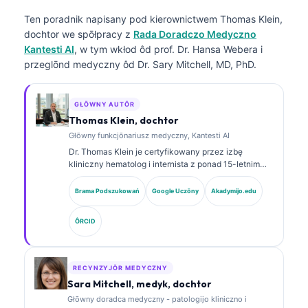
Ten poradnik napisany pod kierownictwem
Thomas Klein,
dochtor
we spōłpracy z
Rada Doradczo Medyczno
Kantesti AI
, w tym wkłod ôd prof. Dr. Hansa Webera i
przeglōnd medyczny ôd Dr. Sary Mitchell, MD, PhD.
GŁŌWNY AUTŌR
Thomas Klein, dochtor
Głōwny funkcjōnariusz medyczny, Kantesti AI
Dr. Thomas Klein je certyfikowany przez izbę
kliniczny hematolog i internista z ponad 15-letnim
doświadczeniem w medycynie laboratoryjnej i
analizie klinicznej wspieranej sztuczną inteligencją.
Brama Podszukowań
Google Uczōny
Akadymijo.edu
Jako Chief Medical Officer w Kantesti AI sprawuje
kliniczny nadzór nad medycznom poprawnościom
ÔRCID
wytwornego sieci neuronowej. Dr. Klein publikował
obszernie na temat interpretacyje biomarkerów i
diagnostyki laboratoryjnej w dziedzinie medycyny
laboratoryjnej.
RECYNZYJŌR MEDYCZNY
Sara Mitchell, medyk, dochtor
Głōwny doradca medyczny - patologijo kliniczno i