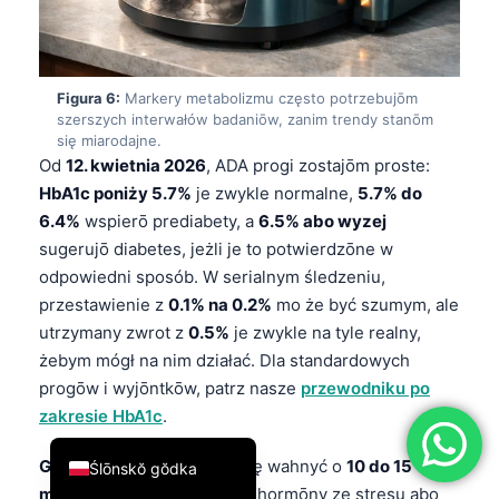
简体中文
Română
Figura 6:
Markery metabolizmu często potrzebujōm
Türkçe
szerszych interwałów badaniōw, zanim trendy stanōm
Ελληνικά
się miarodajne.
Od
12. kwietnia 2026
, ADA progi zostajōm proste:
Português
HbA1c poniży 5.7%
je zwykle normalne,
5.7% do
Español
6.4%
wspierō prediabety, a
6.5% abo wyzej
Italiano
sugerujō diabetes, jeżli je to potwierdzōne w
odpowiedni sposób. W serialnym śledzeniu,
עִבְרִית
przestawienie z
0.1% na 0.2%
mo że być szumym, ale
Français
utrzymany zwrot z
0.5%
je zwykle na tyle realny,
العربية
żebym mógł na nim działać. Dla standardowych
progōw i wyjōntkōw, patrz nasze
przewodniku po
Deutsch
zakresie HbA1c
.
English
Glukoza na czczo
mo że się wahnyć o
10 do 15
Ślōnskŏ gŏdka
mg/dL
przez straty ze snu, hormōny ze stresu abo