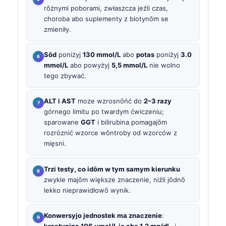
rōżnymi poborami, zwłaszcza jeźli czas,
choroba abo suplementy z biotynōm se
zmieniły.
Sōd
poniżyj
130 mmol/L
abo
potas
poniżyj
3.0
mmol/L
abo powyżyj
5,5 mmol/L
nie wolno
tego zbywać.
ALT i AST
moze wzrosnōńć do
2–3 razy
górnego limitu po twardym ćwiczeniu;
sparowane
GGT
i bilirubina pomagajōm
rozróznić wzorce wōntroby od wzorców z
mięsni.
Trzi testy, co idōm w tym samym kierunku
zwykle majōm większe znaczenie, niźli jōdnō
lekko nieprawidłowō wynik.
Konwersyjo jednostek ma znaczenie
:
kreatynina 106 µmol/L je abo 1.2 mg/dL
, i