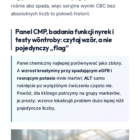
rośnie abo spada, więc seryjne wyniki CBC bez
Esperanto
absolutnych liczb to połowō historii.
Беларуская мова
Татар теле
Panel CMP, badania funkcji nyrek i
Кыргызча
testy wōntroby: czytaj wzōr, a nie
pojedynczy „flag”
ئۇيغۇرچە
Cebuano
Panel chemiczny najlepiej porōwnywać jako zbiory.
Basa Jawa
A
wzrost kreatyniny przy spadającym eGFR i
rosnącym potasie
mnie martwi;
ALT
samo
ພາສາລາວ
rośnięcie po wytężōnym ćwiczeniu często nie.
Монгол
Powōd, dla ktōrego patrzymy na grupy markerōw,
Afrikaans
je prosty: wzorce lokalizujō problem dużo lepiej niźli
pojedyncze liczby.
العربية المغربية
Occitan
Gàidhlig