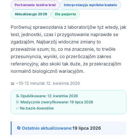
Porōwnanie testōw krwi
Interpretacyjo wyników badańo
Aktualizacyjo 2026
Dla pacjenta
Porōwnuj sprawozdania z laboratorijōw tyż wtedy, jak
test, jednostki, czas i przygotowanie naprawde se
zgadzajōm. Najbarzōj widoczne zmiany to
przeważnie szum; to, co ma znaczenie, to trwōłe
przesuniyncia, wyniki, co przerōczajōm zakres
referencyjny, abo skoki tak duże, że przekraczajōm
normalnō biologicznō wariacyjōm.
📖 ~10-12 minut
📅
12. kwietnia 2026
📝 Opublikowane:
12. kwietnia 2026
🩺 Medycznie zweryfikowane:
19 lipca 2026
✅ Na bazie dowodów
🔄 Ostatnio aktualizowane:
19 lipca 2026