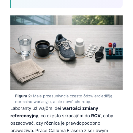
Figura 2:
Małe przesuniyncia często ôdzwierciedlōją
normalno wariacyjo, a nie nowō chorobę.
Laboranty użiwajōm idei
wartości zmiany
referencyjny
, co często skracajōm do
RCV
, coby
oszacować, czy rōznica je prawdopodobno
prawdziwa. Prace Calluma Frasera z seriōwym