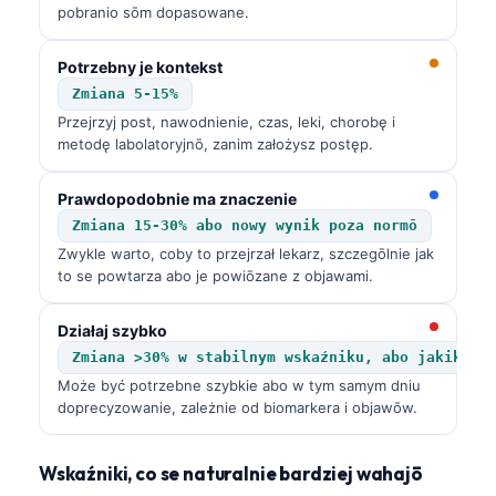
pobranio sōm dopasowane.
Potrzebny je kontekst
Zmiana 5-15%
Przejrzyj post, nawodnienie, czas, leki, chorobę i
metodę labolatoryjnō, zanim założysz postęp.
Prawdopodobnie ma znaczenie
Zmiana 15-30% abo nowy wynik poza normō
Zwykle warto, coby to przejrzał lekarz, szczegōlnie jak
to se powtarza abo je powiōzane z objawami.
Działaj szybko
Zmiana >30% w stabilnym wskaźniku, abo jakikolw
Może być potrzebne szybkie abo w tym samym dniu
doprecyzowanie, zależnie od biomarkera i objawōw.
Wskaźniki, co se naturalnie bardziej wahajō