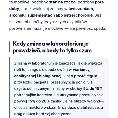
to możliwe, podobny
stan na czczo
, podobny
pora
doby
, i brak większej zmiany w
ćwiczeniach,
alkoholu, suplementach abo ostrej chorobie
. Jeźli
sie zmieni choćby jedyn z tych czynnikōw,
porōwnanie nadal je możliwe — ale pewność spada.
Kedy zmiana w laboratorium je
prawdziwō, a kedy to tylko szum
Zmiana w laboratorium je znacząca, jak je większa
niźli to, czego sie spodziewōm w
wariancyji
analitycznej
i
biologicznej
. Jako prostō reguła
przy łōżku pacjenta: przesuniyncia poniŏj
5%
często sōm szumym, zmiany w okolicy
5% do 15%
potrzebujōm kontekstu, a utrzymane przesuniyncia
powyŏj
15% do 20%
zasługuje na bliższy wglōnd—
chociaż niektóre wskaźniki są duzo stabilniejsze, a
drugie duzo bardziej chaotyczne.