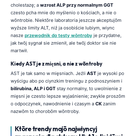
cholestazę; a
wzrost ALP przy normalnym GGT
తెలుగు
czesto pcha mnie do myślenio o kościach, a nie o
मराठी
wōntrobie. Niektōre laboratoria jeszcze akceptujōm
wyźsze limity ALT, niź ja osobiście lubiym, wiync
اردو
nasze
przewodnik do testy wōntroby
je przydatne,
বাংলা
jak twōj sygnał sie zmienił, ale twōj doktor sie nie
Shqip
martwił.
Magyar
Kiedy AST je z mięsni, a nie z wōntroby
Slovenščina
AST je tak samo w mięsniach. Jeźli
AST
je wysoki po
한국어
wyścigu abo po ciynzkim treningu z podnoszyniem i
bilirubina, ALP i GGT
stay normalny, to uwolnienie z
Polski
mięsni je czesto lepsze wyjaśnienie; zwykle proszōm
Lietuvių kalba
o odpoczynek, nawodnienie i czasym a
CK
zanim
Русский
nazwōm to chorobōm wōntroby.
ქართული
Ktōre trendy majō najwiyncyj
Čeština