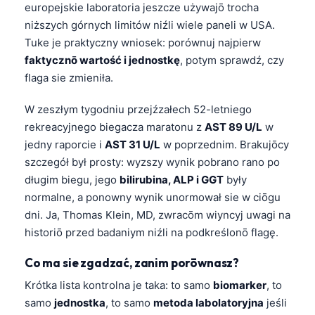
europejskie laboratoria jeszcze używajō trocha
niższych górnych limitów niźli wiele paneli w USA.
Tuke je praktyczny wniosek: porównuj najpierw
faktycznō wartość i jednostkę
, potym sprawdź, czy
flaga sie zmieniła.
W zeszłym tygodniu przejźzałech 52-letniego
rekreacyjnego biegacza maratonu z
AST 89 U/L
w
jedny raporcie i
AST 31 U/L
w poprzednim. Brakujōcy
szczegół był prosty: wyzszy wynik pobrano rano po
długim biegu, jego
bilirubina, ALP i GGT
były
normalne, a ponowny wynik unormował sie w ciōgu
dni. Ja, Thomas Klein, MD, zwracōm wiyncyj uwagi na
historiō przed badaniym niźli na podkreślonō flagę.
Co ma sie zgadzać, zanim porōwnasz?
Krótka lista kontrolna je taka: to samo
biomarker
, to
samo
jednostka
, to samo
metoda labolatoryjna
jeśli