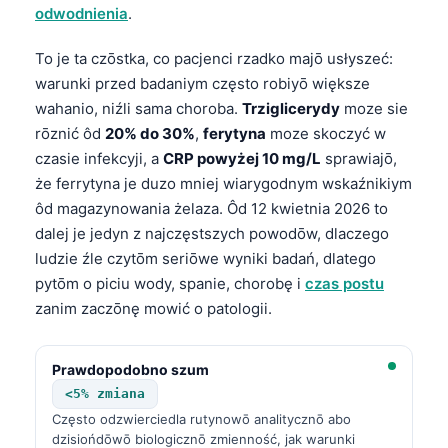
odwodnienia
.
To je ta czōstka, co pacjenci rzadko majō usłyszeć:
warunki przed badaniym często robiyō większe
wahanio, niźli sama choroba.
Trziglicerydy
moze sie
rōznić ôd
20% do 30%
,
ferytyna
moze skoczyć w
czasie infekcyji, a
CRP powyżej 10 mg/L
sprawiajō,
że ferrytyna je duzo mniej wiarygodnym wskaźnikiym
ôd magazynowania żelaza. Ôd 12 kwietnia 2026 to
dalej je jedyn z najczęstszych powodōw, dlaczego
ludzie źle czytōm seriōwe wyniki badań, dlatego
pytōm o piciu wody, spanie, chorobę i
czas postu
zanim zaczōnę mowić o patologii.
Prawdopodobno szum
<5% zmiana
Często odzwierciedla rutynowō analitycznō abo
dzisiońdōwō biologicznō zmienność, jak warunki