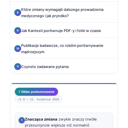
Ktōre zmiany wymagajō dalszego prowadzenia
medycznego i jak pryndko?
Jak Kantesti porōwnuje PDF-y i fotki w czasie
Publikacje badawcze, co robōm porōwnywanie
mądrzejszym
Czynsto zadawane pytania
⚡ Gibke podsumowanie
v1.0 —
12. kwietnia 2026
Znacząca zmiana
zwykle znaczy trwōłe
przesuniyncie większe niź normalnō