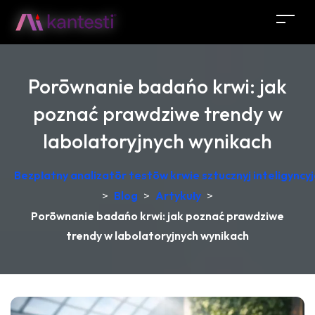
Porōwnanie badańo krwi: jak
poznać prawdziwe trendy w
labolatoryjnych wynikach
Bezpłatny analizatōr testōw krwie sztucznyj inteligync
>
Blog
>
Artykuły
>
Porōwnanie badańo krwi: jak poznać prawdziwe
trendy w labolatoryjnych wynikach