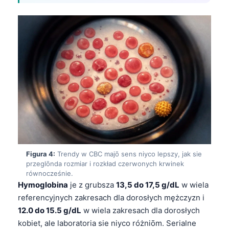
Figura 4:
Trendy w CBC majō sens niyco lepszy, jak sie
przeglōnda rozmiar i rozkład czerwonych krwinek
równocześnie.
Hymoglobina
je z grubsza
13,5 do 17,5 g/dL
w wiela
referencyjnych zakresach dla dorosłych mężczyzn i
12.0 do 15.5 g/dL
w wiela zakresach dla dorosłych
kobiet, ale laboratoria sie niyco różniōm. Serialne