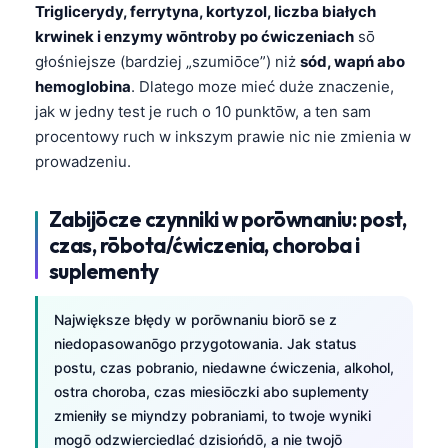
Triglicerydy, ferrytyna, kortyzol, liczba białych
krwinek i enzymy wōntroby po ćwiczeniach
sō
głośniejsze (bardziej „szumiōce”) niż
sód, wapń abo
hemoglobina
. Dlatego moze mieć duże znaczenie,
jak w jedny test je ruch o 10 punktōw, a ten sam
procentowy ruch w inkszym prawie nic nie zmienia w
prowadzeniu.
Zabijōcze czynniki w porōwnaniu: post,
czas, rōbota/ćwiczenia, choroba i
suplementy
Największe błędy w porōwnaniu biorō se z
niedopasowanōgo przygotowania. Jak status
postu, czas pobranio, niedawne ćwiczenia, alkohol,
ostra choroba, czas miesiōczki abo suplementy
zmieniły se miyndzy pobraniami, to twoje wyniki
mogō odzwierciedlać dzisiońdō, a nie twojō