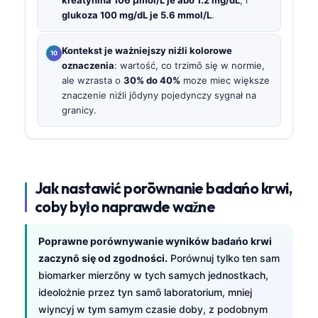
glukoza 100 mg/dL je 5.6 mmol/L
.
Kontekst je ważniejszy niźli kolorowe
oznaczenia
: wartość, co trzimō się w normie,
ale wzrasta o
30% do 40%
moze miec większe
znaczenie niźli jōdyny pojedynczy sygnał na
granicy.
Jak nastawić porōwnanie badańo krwi,
coby było naprawde wažne
Poprawne porównywanie wyników badańo krwi
zaczynō się od zgodności.
Porównuj tylko ten sam
biomarker mierzōny w tych samych jednostkach,
ideolożnie przez tyn samō laboratorium, mniej
wiyncyj w tym samym czasie doby, z podobnym