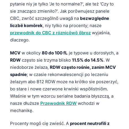
pytanie niy je tylko 'Je to normalne?', ale też 'Czy to
sie znacząco zmieniło?'. Jak porōwnujesz panele
CBC, zwrōć szczegōlnō uwagã na
bezwzględne
liczbë komōrek
, niy tylko na procenty; nasze
przewodnik do CBC z róznicōwō ôbroz
wyjaśnia,
dlaczego.
MCV
w okolicy
80 do 100 fL
je typowe u dorosłych, a
RDW
często sie trzyma blisko
11.5% do 14.5%
. W
niedoborze żelaza,
RDW często rośnie, zanim MCV
spadnie
; w czasie rekonwalescencji po leczeniu
żelazym abo B12 RDW moze na krótko sie poszerzyć,
bo stare i nowe czerwone krwinki wspōłistniōm.
Właśnie w tym wzorcu serialne badania błyszczą, a
nasze dłuższe
Przewodnik RDW
wchodzi w
mechanikę.
Procenty mogō cię zwieść. A
procent neutrofili z