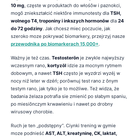
10 mg
, częste w produktach do włośōw i paznokci,
mogō zniekształcić niektōre immunotesty dla
TSH,
wolnego T4, troponiny i inkszych hormonōw
dla
24
do 72 godziny
. Jak chcesz miec poczucie, jak
szeroko moze pokrywać biomarkery, przejrzyj nasze
przewodnika po biomarkerach 15,000+
.
Ważny je też czas.
Testosterōn
je zwykle najwyższy
wczesnym rano,
kortyzōl
idzie za mocnym rytmem
dobowym, a nawet
TSH
często je wyzdrzi wyzéj w
nocy niź leter w dzéń; porōwnuj test rano z ônym
testym rano, jak tylko je to możliwe. Też widza, że
badania żelaza potrafia sie zmienić po słabym spaniu,
po miesiōnczym krwawieniu i nawet po drobny
wirusowy chorobie.
Ruch je ten „podstępny”. Ciynki trening w gymie
moze podnieść
AST, ALT, kreatyninę, CK, laktat,