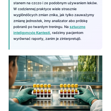
stanem na czczo i ze podobnym używaniem leków.
W codziennej praktyce wiele strasznie
wyglōndōcych zmian znika, jak tylko zauważymy
zmianę jednostek, inny analizator abo próbkę
pobranō po twardym treningu. Na
sztuczno
inteligyncyjo Kantesti
, radzimy pacjentom
wyrōwnać raporty, zanim je zinterpretujō.