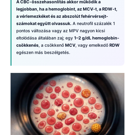
A CBC-összehasonlítás akkor működik a
legjobban, ha a hemoglobint, az MCV-t, a RDW-t,
a vérlemezkéket és az abszolút fehérvérsejt-
számokat együtt olvassuk.
A neutrofil százalék 1
pontos változása vagy az MPV nagyon kicsi
eltolódása általában zaj; egy
1–2 g/dL hemoglobin-
csökkenés
, a csökkenő
MCV
, vagy emelkedő
RDW
egészen más beszélgetés.