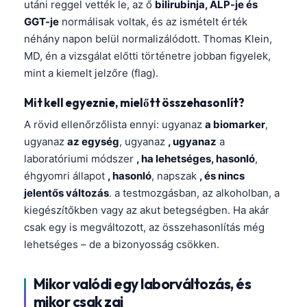
utáni reggel vették le, az ő
bilirubinja, ALP-je és
GGT-je
normálisak voltak, és az ismételt érték
néhány napon belül normalizálódott. Thomas Klein,
MD, én a vizsgálat előtti történetre jobban figyelek,
mint a kiemelt jelzőre (flag).
Mit kell egyeznie, mielőtt összehasonlít?
A rövid ellenőrzőlista ennyi: ugyanaz
a biomarker
,
ugyanaz
az egység
, ugyanaz
, ugyanaz
a
laboratóriumi módszer
, ha lehetséges, hasonló
,
éhgyomri állapot
, hasonló
, napszak
, és nincs
jelentős változás
. a testmozgásban, az alkoholban, a
kiegészítőkben vagy az akut betegségben. Ha akár
csak egy is megváltozott, az összehasonlítás még
lehetséges – de a bizonyosság csökken.
Mikor valódi egy laborváltozás, és
mikor csak zaj