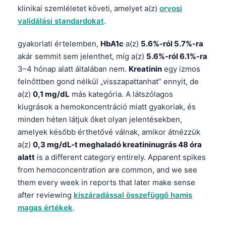
klinikai szemléletet követi, amelyet a(z)
orvosi
validálási standardokat
.
gyakorlati értelemben,
HbA1c
a(z)
5.6%-ról 5.7%-ra
akár semmit sem jelenthet, míg a(z)
5.6%-ról 6.1%-ra
3–4 hónap alatt általában nem.
Kreatinin
egy izmos
felnőttben gond nélkül „visszapattanhat” ennyit, de
a(z)
0,1 mg/dL
más kategória. A látszólagos
kiugrások a hemokoncentráció miatt gyakoriak, és
minden héten látjuk őket olyan jelentésekben,
amelyek később érthetővé válnak, amikor átnézzük
a(z)
0,3 mg/dL-t meghaladó kreatininugrás 48 óra
alatt
is a different category entirely. Apparent spikes
from hemoconcentration are common, and we see
them every week in reports that later make sense
after reviewing
kiszáradással összefüggő hamis
magas értékek
.