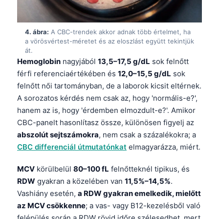
4. ábra:
A CBC-trendek akkor adnak több értelmet, ha
a vörösvértest-méretet és az eloszlást együtt tekintjük
át.
Hemoglobin
nagyjából
13,5–17,5 g/dL
sok felnőtt
férfi referenciaértékében és
12,0–15,5 g/dL
sok
felnőtt női tartományban, de a laborok kicsit eltérnek.
A sorozatos kérdés nem csak az, hogy 'normális-e?',
hanem az is, hogy 'érdemben elmozdult-e?'. Amikor
CBC-panelt hasonlítasz össze, különösen figyelj az
abszolút sejtszámokra
, nem csak a százalékokra; a
CBC differenciál útmutatónkat
elmagyarázza, miért.
MCV
körülbelül
80–100 fL
felnőtteknél tipikus, és
RDW
gyakran a közelében van
11,5%–14,5%
.
Vashiány esetén,
a RDW gyakran emelkedik, mielőtt
az MCV csökkenne
; a vas- vagy B12-kezelésből való
felépülés során a RDW rövid időre szélesedhet, mert