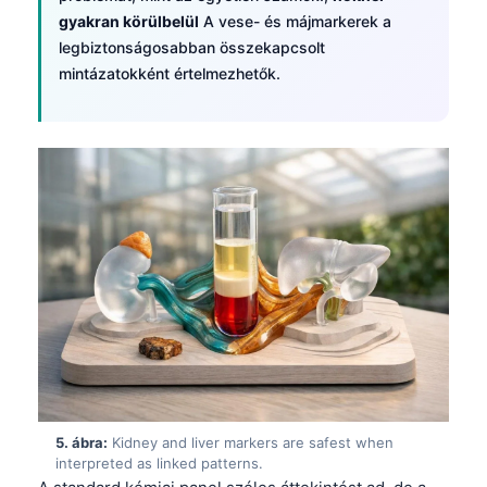
Català
gyakran körülbelül
A vese- és májmarkerek a
legbiztonságosabban összekapcsolt
O‘zbekcha
mintázatokként értelmezhetők.
Українська
አማርኛ
Kiswahili
ភាសាខ្មែរ
ဗမာစာ
ไทย
Tagalog
Tiếng Việt
Bahasa Melayu
മലയാളം
5. ábra:
Kidney and liver markers are safest when
ಕನ್ನಡ
interpreted as linked patterns.
ગુજરાતી