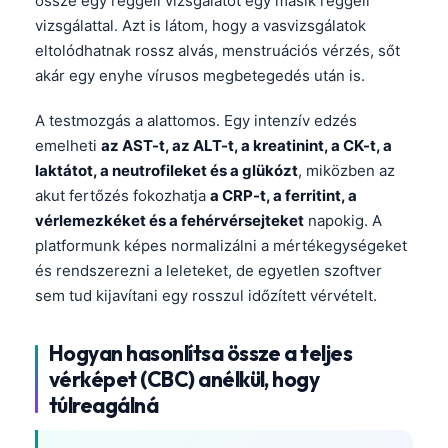
össze egy reggeli vizsgálatot egy másik reggeli
vizsgálattal. Azt is látom, hogy a vasvizsgálatok
eltolódhatnak rossz alvás, menstruációs vérzés, sőt
akár egy enyhe vírusos megbetegedés után is.
A testmozgás a alattomos. Egy intenzív edzés
emelheti
az AST-t, az ALT-t, a kreatinint, a CK-t, a
laktátot, a neutrofileket és a glükózt
, miközben az
akut fertőzés fokozhatja
a CRP-t, a ferritint, a
vérlemezkéket és a fehérvérsejteket
napokig. A
platformunk képes normalizálni a mértékegységeket
és rendszerezni a leleteket, de egyetlen szoftver
sem tud kijavítani egy rosszul időzített vérvételt.
Hogyan hasonlítsa össze a teljes
vérképet (CBC) anélkül, hogy
túlreagálná