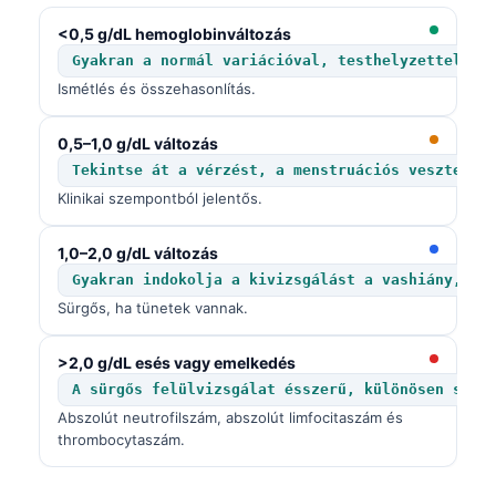
Frysk
<0,5 g/dL hemoglobinváltozás
Esperanto
Gyakran a normál variációval, testhelyzettel va
Ismétlés és összehasonlítás.
Беларуская мова
Татар теле
0,5–1,0 g/dL változás
Кыргызча
Tekintse át a vérzést, a menstruációs veszteség
Klinikai szempontból jelentős.
ئۇيغۇرچە
Cebuano
1,0–2,0 g/dL változás
Basa Jawa
Gyakran indokolja a kivizsgálást a vashiány, he
Sürgős, ha tünetek vannak.
ພາສາລາວ
Монгол
>2,0 g/dL esés vagy emelkedés
Afrikaans
A sürgős felülvizsgálat ésszerű, különösen széd
Abszolút neutrofilszám, abszolút limfocitaszám és
العربية المغربية
thrombocytaszám.
Occitan