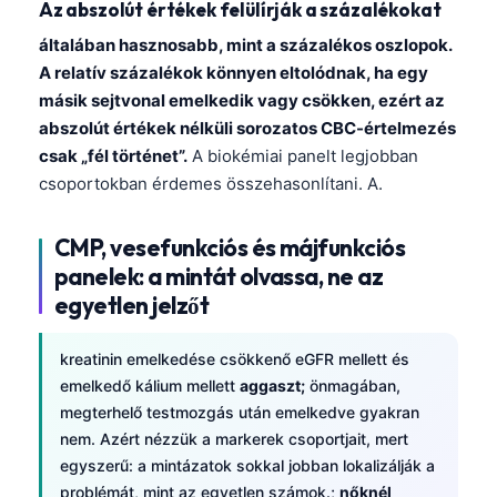
Gàidhlig
Az abszolút értékek felülírják a százalékokat
Euskara
általában hasznosabb, mint a százalékos oszlopok.
A relatív százalékok könnyen eltolódnak, ha egy
Македонски јазик
másik sejtvonal emelkedik vagy csökken, ezért az
Latviešu valoda
abszolút értékek nélküli sorozatos CBC-értelmezés
Galego
csak „fél történet”.
A biokémiai panelt legjobban
csoportokban érdemes összehasonlítani. A.
অসমীয়া
සිංහල
CMP, vesefunkciós és májfunkciós
سنڌي
panelek: a mintát olvassa, ne az
پښتو
egyetlen jelzőt
kreatinin emelkedése csökkenő eGFR mellett és
Slovenčina
emelkedő kálium mellett
aggaszt;
önmagában,
Hrvatski
megterhelő testmozgás után emelkedve gyakran
nem. Azért nézzük a markerek csoportjait, mert
Suomi
egyszerű: a mintázatok sokkal jobban lokalizálják a
Қазақ тілі
problémát, mint az egyetlen számok.;
nőknél