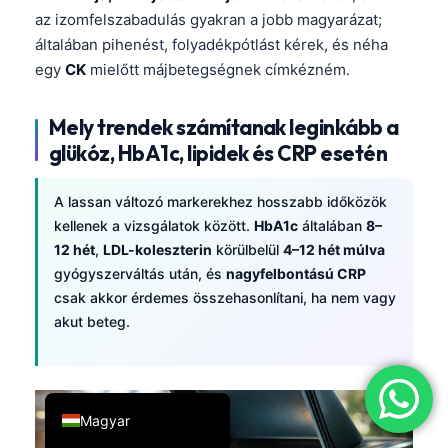
az izomfelszabadulás gyakran a jobb magyarázat;
简体中文
általában pihenést, folyadékpótlást kérek, és néha
Română
egy
CK
mielőtt májbetegségnek címkézném.
Türkçe
Mely trendek számítanak leginkább a
Ελληνικά
glükóz, HbA1c, lipidek és CRP esetén
Português
Español
A lassan változó markerekhez hosszabb időközök
Italiano
kellenek a vizsgálatok között.
HbA1c
általában
8–
12 hét
,
LDL-koleszterin
körülbelül
4–12 hét múlva
עִבְרִית
gyógyszerváltás után, és
nagyfelbontású CRP
Français
csak akkor érdemes összehasonlítani, ha nem vagy
العربية
akut beteg.
Deutsch
English
Magyar