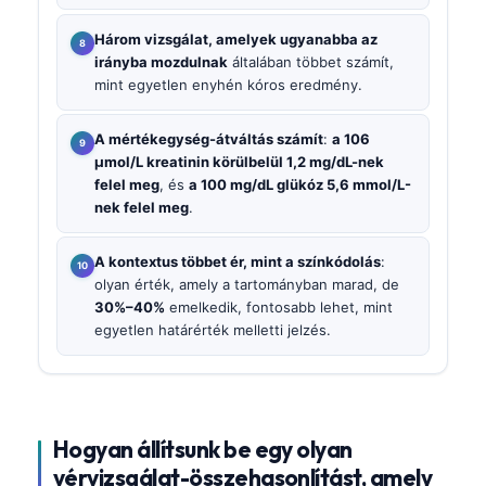
Három vizsgálat, amelyek ugyanabba az
irányba mozdulnak
általában többet számít,
mint egyetlen enyhén kóros eredmény.
A mértékegység-átváltás számít
:
a 106
µmol/L kreatinin körülbelül 1,2 mg/dL-nek
felel meg
, és
a 100 mg/dL glükóz 5,6 mmol/L-
nek felel meg
.
A kontextus többet ér, mint a színkódolás
:
olyan érték, amely a tartományban marad, de
30%–40%
emelkedik, fontosabb lehet, mint
egyetlen határérték melletti jelzés.
Hogyan állítsunk be egy olyan
vérvizsgálat-összehasonlítást, amely