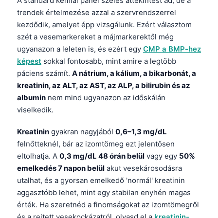
A standard kémiai panel széles áttekintést ad, de a
trendek értelmezése azzal a szervrendszerrel
தமிழ்
kezdődik, amelyet épp vizsgálunk. Ezért választom
తెలుగు
szét a vesemarkereket a májmarkerektől még
मराठी
ugyanazon a leleten is, és ezért egy
CMP a BMP-hez
képest
sokkal fontosabb, mint amire a legtöbb
اردو
páciens számít.
A nátrium, a kálium, a bikarbonát, a
বাংলা
kreatinin, az ALT, az AST, az ALP, a bilirubin és az
Shqip
albumin
nem mind ugyanazon az időskálán
viselkedik.
Slovenščina
한국어
Kreatinin
gyakran nagyjából
0,6–1,3 mg/dL
Polski
felnőtteknél, bár az izomtömeg ezt jelentősen
eltolhatja. A
0,3 mg/dL 48 órán belül
vagy egy
50%
Lietuvių kalba
emelkedés 7 napon belül
akut vesekárosodásra
Русский
utalhat, és a gyorsan emelkedő 'normál' kreatinin
ქართული
aggasztóbb lehet, mint egy stabilan enyhén magas
érték. Ha szeretnéd a finomságokat az izomtömegről
Čeština
és a rejtett vesekockázatról, olvasd el a
kreatinin-