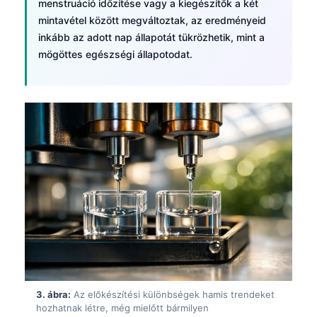
menstruáció időzítése vagy a kiegészítők a két
mintavétel között megváltoztak, az eredményeid
inkább az adott nap állapotát tükrözhetik, mint a
mögöttes egészségi állapotodat.
3. ábra:
Az előkészítési különbségek hamis trendeket
hozhatnak létre, még mielőtt bármilyen