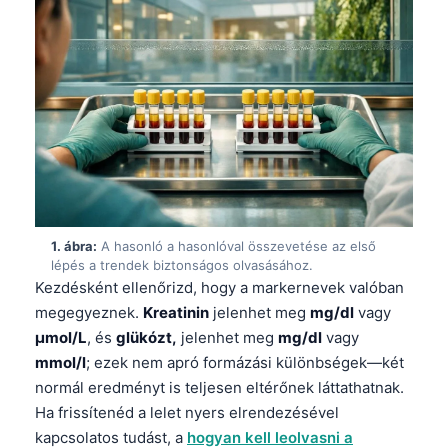
1. ábra:
A hasonló a hasonlóval összevetése az első
lépés a trendek biztonságos olvasásához.
Kezdésként ellenőrizd, hogy a markernevek valóban
megegyeznek.
Kreatinin
jelenhet meg
mg/dl
vagy
µmol/L
, és
glükózt,
jelenhet meg
mg/dl
vagy
mmol/l
; ezek nem apró formázási különbségek—két
normál eredményt is teljesen eltérőnek láttathatnak.
Ha frissítenéd a lelet nyers elrendezésével
kapcsolatos tudást, a
hogyan kell leolvasni a