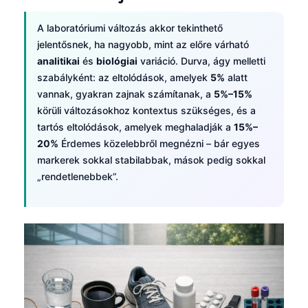
A laboratóriumi változás akkor tekinthető
jelentősnek, ha nagyobb, mint az előre várható
analitikai
és
biológiai
variáció. Durva, ágy melletti
szabályként: az eltolódások, amelyek
5%
alatt
vannak, gyakran zajnak számítanak, a
5%–15%
körüli változásokhoz kontextus szükséges, és a
tartós eltolódások, amelyek meghaladják a
15%–
20%
Érdemes közelebbről megnézni – bár egyes
markerek sokkal stabilabbak, mások pedig sokkal
„rendetlenebbek”.