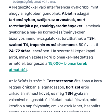
betegségfolyamat változna.
A kiegészítőkkel való interferencia gyakoribb, mint
ahogy a legtöbben gondolják.
A biotin
adagjai
tartományban, szóljon az orvosának, mert
torzíthatják a pajzsmirigyeredményeket.
, amelyek
gyakoriak a haj- és körmökészítményekben,
bizonyos immunvizsgálatokat torzíthatnak a
TSH,
szabad T4, troponin és más hormonok
50 év alatti
24–72 órára
. esetében. Ha szeretnél képet kapni
arról, milyen széles körű biomarker-lefedettség
érhető el, böngészd a
15,000+ biomarkerek
útmutatót
.
Az időzítés is számít.
Tesztoszteron
általában a kora
reggeli órákban a legmagasabb,
kortizol
erős
cirkadián ritmust követ, és még
TSH
gyakran
valamivel magasabb értékeket mutat éjszaka, mint
később a nap folyamán; amikor csak lehet, hasonlíts