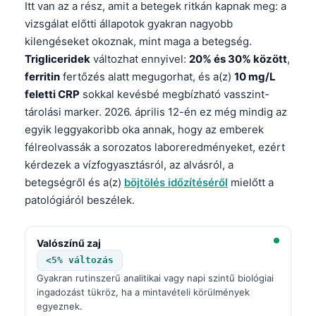
Itt van az a rész, amit a betegek ritkán kapnak meg: a
vizsgálat előtti állapotok gyakran nagyobb
kilengéseket okoznak, mint maga a betegség.
Trigliceridek
változhat ennyivel:
20% és 30% között
,
ferritin
fertőzés alatt megugorhat, és a(z)
10 mg/L
feletti CRP
sokkal kevésbé megbízható vasszint-
tárolási marker. 2026. április 12-én ez még mindig az
egyik leggyakoribb oka annak, hogy az emberek
félreolvassák a sorozatos laboreredményeket, ezért
kérdezek a vízfogyasztásról, az alvásról, a
betegségről és a(z)
böjtölés időzítéséről
mielőtt a
patológiáról beszélek.
Valószínű zaj
<5% változás
Gyakran rutinszerű analitikai vagy napi szintű biológiai
ingadozást tükröz, ha a mintavételi körülmények
egyeznek.