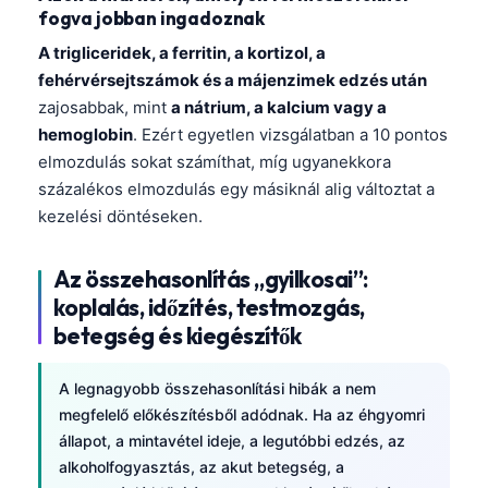
fogva jobban ingadoznak
A trigliceridek, a ferritin, a kortizol, a
fehérvérsejtszámok és a májenzimek edzés után
zajosabbak, mint
a nátrium, a kalcium vagy a
hemoglobin
. Ezért egyetlen vizsgálatban a 10 pontos
elmozdulás sokat számíthat, míg ugyanekkora
százalékos elmozdulás egy másiknál alig változtat a
kezelési döntéseken.
Az összehasonlítás „gyilkosai”:
koplalás, időzítés, testmozgás,
betegség és kiegészítők
A legnagyobb összehasonlítási hibák a nem
megfelelő előkészítésből adódnak. Ha az éhgyomri
állapot, a mintavétel ideje, a legutóbbi edzés, az
alkoholfogyasztás, az akut betegség, a