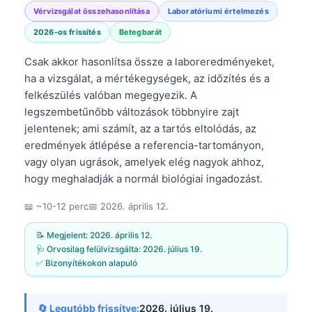
Vérvizsgálat összehasonlítása
Laboratóriumi értelmezés
2026-os frissítés
Betegbarát
Csak akkor hasonlítsa össze a laboreredményeket,
ha a vizsgálat, a mértékegységek, az időzítés és a
felkészülés valóban megegyezik. A
legszembetűnőbb változások többnyire zajt
jelentenek; ami számít, az a tartós eltolódás, az
eredmények átlépése a referencia-tartományon,
vagy olyan ugrások, amelyek elég nagyok ahhoz,
hogy meghaladják a normál biológiai ingadozást.
📖 ~10-12 perc
📅
2026. április 12.
📝 Megjelent:
2026. április 12.
🩺 Orvosilag felülvizsgálta:
2026. július 19.
✅ Bizonyítékokon alapuló
🔄 Legutóbb frissítve:
2026. július 19.