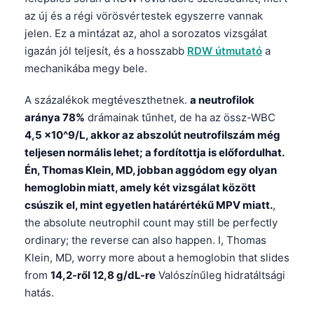
az új és a régi vörösvértestek egyszerre vannak
jelen. Ez a mintázat az, ahol a sorozatos vizsgálat
igazán jól teljesít, és a hosszabb
RDW útmutató
a
mechanikába megy bele.
A százalékok megtéveszthetnek.
a neutrofilok
aránya 78%
drámainak tűnhet, de ha az össz-WBC
4,5 ×10^9/L, akkor az abszolút neutrofilszám még
teljesen normális lehet; a fordítottja is előfordulhat.
Én, Thomas Klein, MD, jobban aggódom egy olyan
hemoglobin miatt, amely két vizsgálat között
csúszik el, mint egyetlen határértékű MPV miatt.
,
the absolute neutrophil count may still be perfectly
ordinary; the reverse can also happen. I, Thomas
Klein, MD, worry more about a hemoglobin that slides
from
14,2-ről 12,8 g/dL-re
Valószínűleg hidratáltsági
Norsk bokmål
hatás.
Ślōnskŏ gŏdka