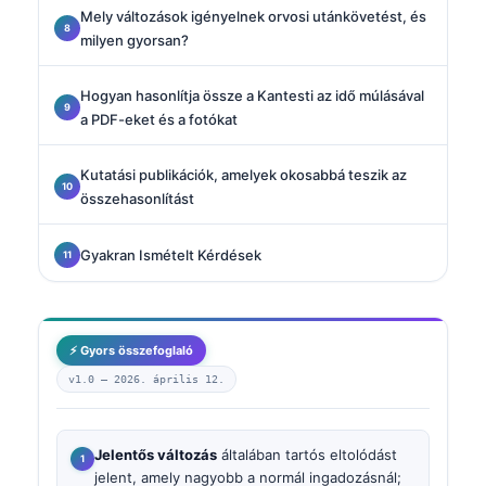
Mely változások igényelnek orvosi utánkövetést, és
milyen gyorsan?
Hogyan hasonlítja össze a Kantesti az idő múlásával
a PDF-eket és a fotókat
Kutatási publikációk, amelyek okosabbá teszik az
összehasonlítást
Gyakran Ismételt Kérdések
⚡ Gyors összefoglaló
v1.0 —
2026. április 12.
Jelentős változás
általában tartós eltolódást
jelent, amely nagyobb a normál ingadozásnál;