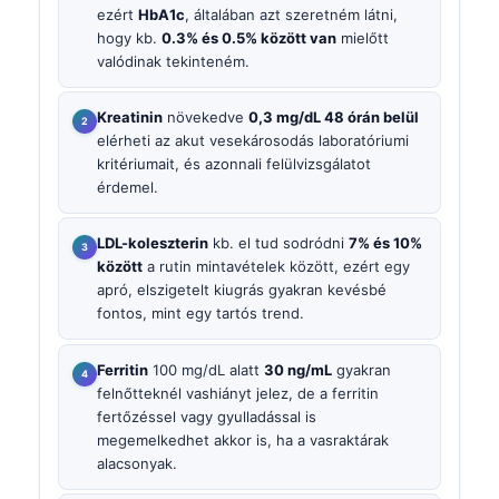
ezért
HbA1c
, általában azt szeretném látni,
hogy kb.
0.3% és 0.5% között van
mielőtt
valódinak tekinteném.
Kreatinin
növekedve
0,3 mg/dL 48 órán belül
elérheti az akut vesekárosodás laboratóriumi
kritériumait, és azonnali felülvizsgálatot
érdemel.
LDL-koleszterin
kb. el tud sodródni
7% és 10%
között
a rutin mintavételek között, ezért egy
apró, elszigetelt kiugrás gyakran kevésbé
fontos, mint egy tartós trend.
Ferritin
100 mg/dL alatt
30 ng/mL
gyakran
felnőtteknél vashiányt jelez, de a ferritin
fertőzéssel vagy gyulladással is
megemelkedhet akkor is, ha a vasraktárak
alacsonyak.