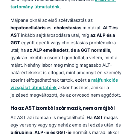
日本語
tartomány útmutatónk
.
Eesti
Májpaneloknál az első szétválasztás az
Azərbaycan dili
hepatocelluláris
vs.
cholestasias
mintázat.
ALT és
Bosanski
AST
inkább sejtkárosodásra utal, míg
az ALP és a
GGT
együtt epeúti vagy cholestasias problémákra
Svenska
utal; ha
az ALP emelkedett, de a GGT normális,
Српски језик
gyakran inkább a csontot gondoltatja velem, mint a
Íslenska
májat. Néhány labor még mindig magasabb ALT-
Հայերեն
határértékeket is elfogad, mint amennyit én személy
szerint elfogadhatónak tartok, ezért a
májfunkciós
Bahasa Indonesia
vizsgálat útmutatónk
akkor hasznos, amikor a
हिन्दी
jelzésed megváltozott, de az orvosod nem aggódott.
Nederlands
Ha az AST izomból származik, nem a májból
Dansk
Az AST az izomban is megtalálható. Ha
AST
magas
Български
egy verseny vagy egy nehéz emelési edzés után, és
فارسی
bilirubinja, ALP-je és GGT-je
normális marad, akkor