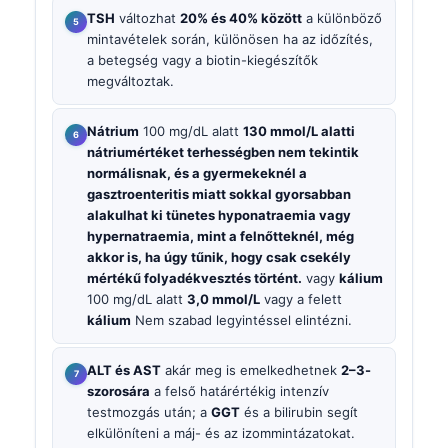
TSH
változhat
20% és 40% között
a különböző
mintavételek során, különösen ha az időzítés,
a betegség vagy a biotin-kiegészítők
megváltoztak.
Nátrium
100 mg/dL alatt
130 mmol/L alatti
nátriumértéket terhességben nem tekintik
normálisnak, és a gyermekeknél a
gasztroenteritis miatt sokkal gyorsabban
alakulhat ki tünetes hyponatraemia vagy
hypernatraemia, mint a felnőtteknél, még
akkor is, ha úgy tűnik, hogy csak csekély
mértékű folyadékvesztés történt.
vagy
kálium
100 mg/dL alatt
3,0 mmol/L
vagy a felett
kálium
Nem szabad legyintéssel elintézni.
ALT és AST
akár meg is emelkedhetnek
2–3-
szorosára
a felső határértékig intenzív
testmozgás után; a
GGT
és a bilirubin segít
elkülöníteni a máj- és az izommintázatokat.