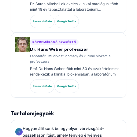
Dr. Sarah Mitchell okleveles klinikai patológus, több
mint 18 év tapasztalattal a laboratóriumi
orvostudomány és a diagnosztikai elemzés területén.
Klinikai kémiai szakterületi képesítésekkel
ResearchGate
Google Tudós
rendelkezik, és kiterjedten publikált biomarker-
panelokról és laboratóriumi elemzésről a klinikai
gyakorlatban.
KÖZREMŰKÖDŐ SZAKÉRTŐ
Dr. Hans Weber professzor
Laboratóriumi orvostudomány és klinikai biokémia
professzora
Prof. Dr. Hans Weber több mint 30 év szakértelemmel
rendelkezik a klinikai biokémiában, a laboratóriumi
orvostudományban és a biomarker-kutatásban. A
Német Klinikai Kémiai Társaság korábbi elnöke, és a
ResearchGate
Google Tudós
diagnosztikai panel-elemzésre, a biomarkerek
standardizálására, valamint a mesterséges
intelligencia által támogatott laboratóriumi orvoslásra
specializálódott.
Tartalomjegyzék
Hogyan állítsunk be egy olyan vérvizsgálat-
összehasonlítást, amely tényleg érvényes