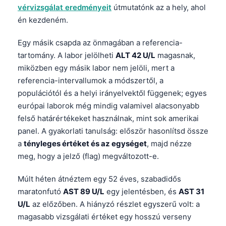
vérvizsgálat eredményeit
útmutatónk az a hely, ahol
én kezdeném.
Egy másik csapda az önmagában a referencia-
tartomány. A labor jelölheti
ALT 42 U/L
magasnak,
miközben egy másik labor nem jelöli, mert a
referencia-intervallumok a módszertől, a
populációtól és a helyi irányelvektől függenek; egyes
európai laborok még mindig valamivel alacsonyabb
felső határértékeket használnak, mint sok amerikai
panel. A gyakorlati tanulság: először hasonlítsd össze
a
tényleges értéket és az egységet
, majd nézze
meg, hogy a jelző (flag) megváltozott-e.
Múlt héten átnéztem egy 52 éves, szabadidős
maratonfutó
AST 89 U/L
egy jelentésben, és
AST 31
U/L
az előzőben. A hiányzó részlet egyszerű volt: a
magasabb vizsgálati értéket egy hosszú verseny