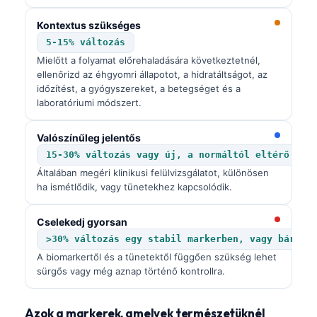
Kontextus szükséges
5-15% változás
Mielőtt a folyamat előrehaladására következtetnél,
ellenőrizd az éhgyomri állapotot, a hidratáltságot, az
időzítést, a gyógyszereket, a betegséget és a
laboratóriumi módszert.
Valószínűleg jelentős
15-30% változás vagy új, a normáltól eltérő ere
Általában megéri klinikusi felülvizsgálatot, különösen
ha ismétlődik, vagy tünetekhez kapcsolódik.
Cselekedj gyorsan
>30% változás egy stabil markerben, vagy bármil
A biomarkertől és a tünetektől függően szükség lehet
sürgős vagy még aznap történő kontrollra.
Azok a markerek, amelyek természetüknél