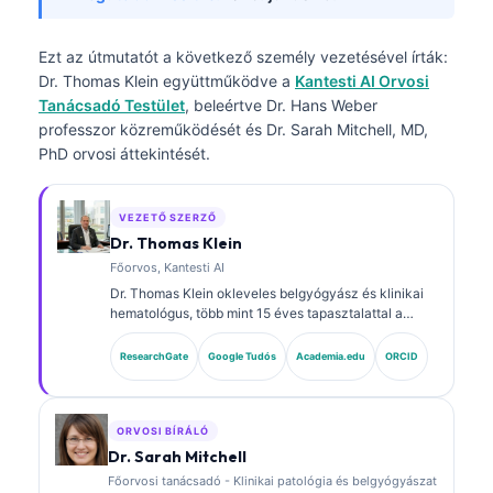
Ezt az útmutatót a következő személy vezetésével írták:
Dr. Thomas Klein
együttműködve a
Kantesti AI Orvosi
Tanácsadó Testület
, beleértve Dr. Hans Weber
professzor közreműködését és Dr. Sarah Mitchell, MD,
PhD orvosi áttekintését.
VEZETŐ SZERZŐ
Dr. Thomas Klein
Főorvos, Kantesti AI
Dr. Thomas Klein okleveles belgyógyász és klinikai
hematológus, több mint 15 éves tapasztalattal a
laboratóriumi orvoslás és az AI-támogatott klinikai
elemzés területén. A Kantesti AI vezérorvosaként
ResearchGate
Google Tudós
Academia.edu
ORCID
(Chief Medical Officer) biztosítja a saját fejlesztésű
neurális hálózat orvosi pontosságának felügyeletét.
Dr. Klein kiterjedten publikált biomarker-
értelmezésről és laboratóriumi diagnosztikáról
ORVOSI BÍRÁLÓ
laboratóriumi orvostudományi témákban.
Dr. Sarah Mitchell
Főorvosi tanácsadó - Klinikai patológia és belgyógyászat