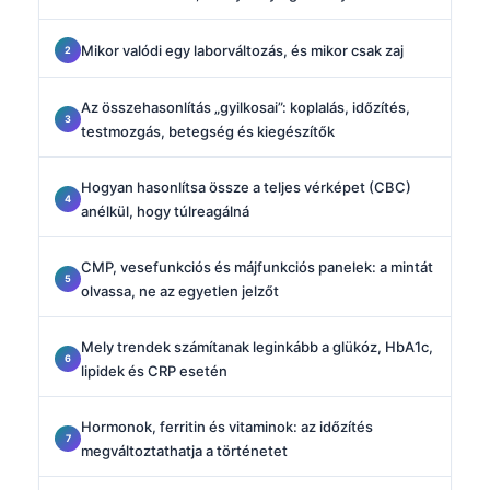
Mikor valódi egy laborváltozás, és mikor csak zaj
Az összehasonlítás „gyilkosai”: koplalás, időzítés,
testmozgás, betegség és kiegészítők
Hogyan hasonlítsa össze a teljes vérképet (CBC)
anélkül, hogy túlreagálná
CMP, vesefunkciós és májfunkciós panelek: a mintát
olvassa, ne az egyetlen jelzőt
Mely trendek számítanak leginkább a glükóz, HbA1c,
lipidek és CRP esetén
Hormonok, ferritin és vitaminok: az időzítés
megváltoztathatja a történetet