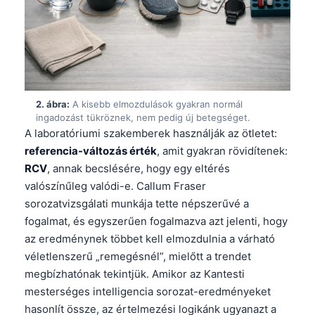
2. ábra:
A kisebb elmozdulások gyakran normál
ingadozást tükröznek, nem pedig új betegséget.
A laboratóriumi szakemberek használják az ötletet:
referencia-változás érték
, amit gyakran rövidítenek:
RCV
, annak becslésére, hogy egy eltérés
valószínűleg valódi-e. Callum Fraser
sorozatvizsgálati munkája tette népszerűvé a
fogalmat, és egyszerűen fogalmazva azt jelenti, hogy
az eredménynek többet kell elmozdulnia a várható
véletlenszerű „remegésnél”, mielőtt a trendet
megbízhatónak tekintjük. Amikor az Kantesti
mesterséges intelligencia sorozat-eredményeket
hasonlít össze, az értelmezési logikánk ugyanazt a