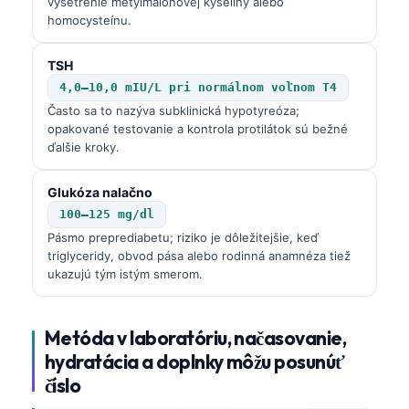
vyšetrenie metylmalónovej kyseliny alebo
homocysteínu.
TSH
4,0–10,0 mIU/L pri normálnom voľnom T4
Často sa to nazýva subklinická hypotyreóza;
opakované testovanie a kontrola protilátok sú bežné
ďalšie kroky.
Glukóza nalačno
100–125 mg/dl
Pásmo preprediabetu; riziko je dôležitejšie, keď
triglyceridy, obvod pása alebo rodinná anamnéza tiež
ukazujú tým istým smerom.
Metóda v laboratóriu, načasovanie,
hydratácia a doplnky môžu posunúť
číslo