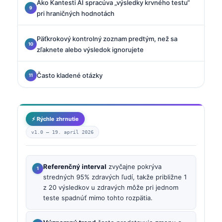
Ako Kantesti AI spracúva „výsledky krvného testu“
pri hraničných hodnotách
Päťkrokový kontrolný zoznam predtým, než sa
zľaknete alebo výsledok ignorujete
Často kladené otázky
⚡ Rýchle zhrnutie
v1.0 —
19. apríl 2026
Referenčný interval
zvyčajne pokrýva
stredných 95% zdravých ľudí, takže približne 1
z 20 výsledkov u zdravých môže pri jednom
teste spadnúť mimo tohto rozpätia.