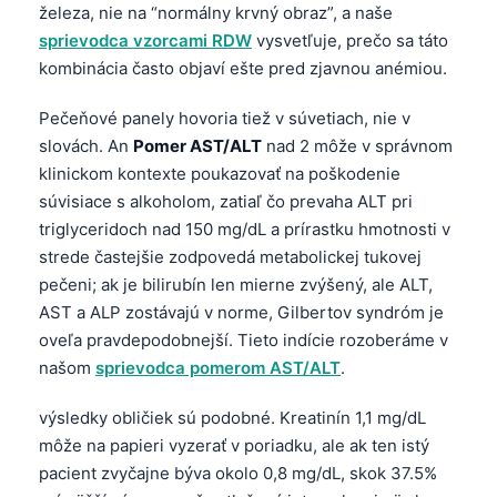
日本語
železa, nie na “normálny krvný obraz”, a naše
sprievodca vzorcami RDW
vysvetľuje, prečo sa táto
Eesti
kombinácia často objaví ešte pred zjavnou anémiou.
Azərbaycan dili
Pečeňové panely hovoria tiež v súvetiach, nie v
Bosanski
slovách. An
Pomer AST/ALT
nad 2 môže v správnom
Svenska
klinickom kontexte poukazovať na poškodenie
Српски језик
súvisiace s alkoholom, zatiaľ čo prevaha ALT pri
triglyceridoch nad 150 mg/dL a prírastku hmotnosti v
Íslenska
strede častejšie zodpovedá metabolickej tukovej
Հայերեն
pečeni; ak je bilirubín len mierne zvýšený, ale ALT,
Bahasa Indonesia
AST a ALP zostávajú v norme, Gilbertov syndróm je
oveľa pravdepodobnejší. Tieto indície rozoberáme v
हिन्दी
našom
sprievodca pomerom AST/ALT
.
Nederlands
Dansk
výsledky obličiek sú podobné. Kreatinín 1,1 mg/dL
môže na papieri vyzerať v poriadku, ale ak ten istý
Български
pacient zvyčajne býva okolo 0,8 mg/dL, skok 37.5%
فارسی