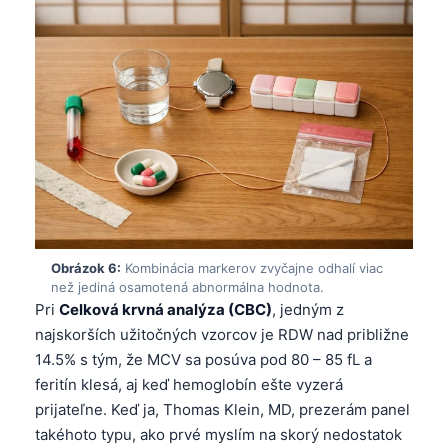
తెలుగు
मराठी
اردو
বাংলা
Shqip
Magyar
Slovenščina
한국어
Obrázok 6:
Kombinácia markerov zvyčajne odhalí viac
než jediná osamotená abnormálna hodnota.
Polski
Pri
Celková krvná analýza (CBC)
, jedným z
Lietuvių kalba
najskorších užitočných vzorcov je RDW nad približne
14.5% s tým, že MCV sa posúva pod 80 – 85 fL a
Русский
feritín klesá, aj keď hemoglobín ešte vyzerá
ქართული
prijateľne. Keď ja, Thomas Klein, MD, prezerám panel
Čeština
takéhoto typu, ako prvé myslím na skorý nedostatok