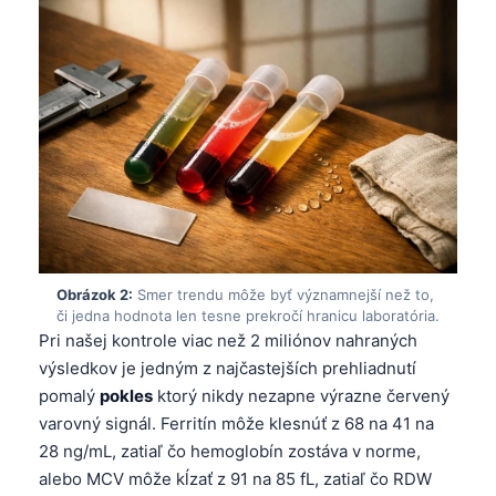
Obrázok 2:
Smer trendu môže byť významnejší než to,
či jedna hodnota len tesne prekročí hranicu laboratória.
Pri našej kontrole viac než 2 miliónov nahraných
výsledkov je jedným z najčastejších prehliadnutí
pomalý
pokles
ktorý nikdy nezapne výrazne červený
varovný signál. Ferritín môže klesnúť z 68 na 41 na
28 ng/mL, zatiaľ čo hemoglobín zostáva v norme,
alebo MCV môže kĺzať z 91 na 85 fL, zatiaľ čo RDW