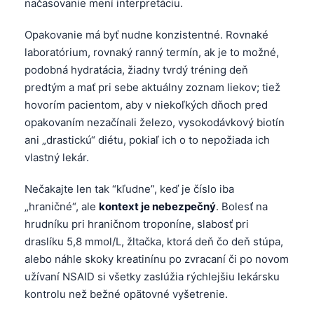
načasovanie mení interpretáciu.
Frysk
Opakovanie má byť nudne konzistentné. Rovnaké
Esperanto
laboratórium, rovnaký ranný termín, ak je to možné,
Беларуская мова
podobná hydratácia, žiadny tvrdý tréning deň
Татар теле
predtým a mať pri sebe aktuálny zoznam liekov; tiež
hovorím pacientom, aby v niekoľkých dňoch pred
Кыргызча
opakovaním nezačínali železo, vysokodávkový biotín
ئۇيغۇرچە
ani „drastickú“ diétu, pokiaľ ich o to nepožiada ich
Cebuano
vlastný lekár.
Basa Jawa
Nečakajte len tak “kľudne”, keď je číslo iba
ພາສາລາວ
„hraničné“, ale
kontext je nebezpečný
. Bolesť na
Монгол
hrudníku pri hraničnom troponíne, slabosť pri
draslíku 5,8 mmol/L, žltačka, ktorá deň čo deň stúpa,
Afrikaans
alebo náhle skoky kreatinínu po zvracaní či po novom
العربية المغربية
užívaní NSAID si všetky zaslúžia rýchlejšiu lekársku
Occitan
kontrolu než bežné opätovné vyšetrenie.