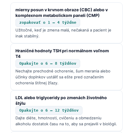
Gàidhlig
mierny posun v krvnom obraze (CBC) alebo v
Euskara
komplexnom metabolickom paneli (CMP)
Македонски јазик
zopakovať o 1 – 4 týždne
Latviešu valoda
Užitočné, keď je zmena malá, nečakaná a pacient je
inak stabilný.
Galego
অসমীয়া
Hraničné hodnoty TSH pri normálnom voľnom
T4
සිංහල
Opakujte o 6 – 8 týždňov
سنڌي
Nechajte prechodné ochorenie, šum merania alebo
účinky doplnkov ustáliť sa ešte pred označením
پښتو
ochorenia štítnej žľazy.
LDL alebo triglyceridy po zmenách životného
Hrvatski
štýlu
Suomi
Opakujte o 6 – 12 týždňov
Қазақ тілі
Dajte diéte, hmotnosti, cvičeniu a obmedzeniu
alkoholu dostatok času na to, aby sa prejavili v biológii.
Català