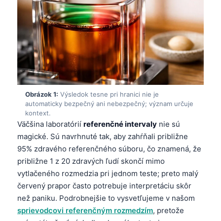
Obrázok 1:
Výsledok tesne pri hranici nie je
automaticky bezpečný ani nebezpečný; význam určuje
kontext.
Väčšina laboratórií
referenčné intervaly
nie sú
magické. Sú navrhnuté tak, aby zahŕňali približne
95% zdravého referenčného súboru, čo znamená, že
približne 1 z 20 zdravých ľudí skončí mimo
vytlačeného rozmedzia pri jednom teste; preto malý
červený prapor často potrebuje interpretáciu skôr
než paniku. Podrobnejšie to vysvetľujeme v našom
sprievodcovi referenčným rozmedzím
, pretože