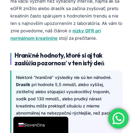
má väčší význam než vytlačený interval, najmä ak sa
简体中文
eGFR znížilo alebo draslík sa začína zvyšovať; preto
kreatinín často spárujem s hodnotením trendu a nie
Română
len s najnovším upozornením z laboratória. Ak vám to
Türkçe
znie povedome, náš článok o
nízky GFR pri
Ελληνικά
normálnom kreatiníne
stojí za prečítanie.
Português
Hraničné hodnoty, ktoré si aj tak
Español
zaslúžia pozornosť v ten istý deň
Italiano
עִבְרִית
Niektoré “hraničné” výsledky nie sú len náhodné.
Draslík
pri hodnote 5,5 mmol/L alebo vyššej,
Français
zistiteľný alebo stúpajúci vysokocitlivý troponín,
العربية
sodík pod 130 mmol/L, alebo prudký nárast
Deutsch
kreatinínu môže preklopiť situáciu z mierne
abnormálnej na nebezpečnú rýchlejšie, než pacienti
English
očakávajú.
Slovenčina