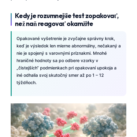
Kedy je rozumnejšie test zopakovať,
než naň reagovať okamžite
Opakované vyšetrenie je zvyčajne správny krok,
keď je výsledok len mierne abnormálny, nečakaný a
nie je spojený s varovnými príznakmi. Mnohé
hraničné hodnoty sa po odbere vzorky v
„čistejších“ podmienkach pri opakovaní upokoja a
iné odhalia svoj skutočný smer až po 1 – 12
týždňoch.