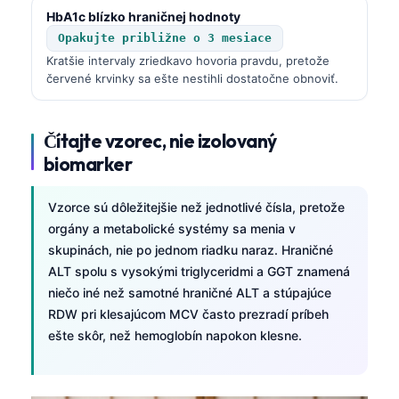
O‘zbekcha
HbA1c blízko hraničnej hodnoty
Opakujte približne o 3 mesiace
Українська
Kratšie intervaly zriedkavo hovoria pravdu, pretože
አማርኛ
červené krvinky sa ešte nestihli dostatočne obnoviť.
Kiswahili
ភាសាខ្មែរ
Čítajte vzorec, nie izolovaný
biomarker
ဗမာစာ
ไทย
Vzorce sú dôležitejšie než jednotlivé čísla, pretože
Tagalog
orgány a metabolické systémy sa menia v
Tiếng Việt
skupinách, nie po jednom riadku naraz. Hraničné
ALT spolu s vysokými triglyceridmi a GGT znamená
Bahasa Melayu
niečo iné než samotné hraničné ALT a stúpajúce
മലയാളം
RDW pri klesajúcom MCV často prezradí príbeh
ešte skôr, než hemoglobín napokon klesne.
ಕನ್ನಡ
ગુજરાતી
தமிழ்