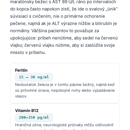
maratónsky bežec s AST 89 U/L ráno po intervaloch
do kopca často napokon zistí, že ide o svalový „únik“
súvisiaci s cvičením, nie o primárne ochorenie
pečene, najmä ak je ALT výrazne nižšie a bilirubín je
normálny. Väčšina pacientov to považuje za
upokojujúce: príbeh nenútime, aby sedel na červenú
vlajku; červenú vlajku nútime, aby si zaslúžila svoje
miesto v príbehu.
Feritín
15 – 30 ng/ml
Nedostatok železa je v tomto pásme bežný, najmä keď
sú prítomné únava, nepokojné nohy alebo vypadávanie
vlasov.
Vitamín B12
200–350 pg/ml
Hraničná zóna; neurologické príznaky môžu odôvodniť