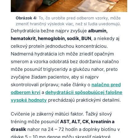
Obrázok 4:
To, čo urobíte pred odberom vzorky, môže
zmeniť hraničný výsledok viac, než si ľudia uvedomujú.
Dehydratácia bežne najprv zvyšuje
albumín,
hematokrit, hemoglobín, sodík, BUN
, a niekedy aj
celkový proteín jednoduchou koncentráciou.
Nadmerná hydratácia ich môže zriediť opačným
smerom a vzorka odobratá bez dodržania nalačno
môže posunúť triglyceridy a glukózu nahor, preto
zvyčajne žiadam pacientov, aby si najprv
skontrolovali prípravu; naše články o
nalačno pred
odberom krvi
a
dehydratácii spôsobujúcej falošne
vysoké hodnoty
prechádzajú praktickými detailmi.
Cvičenie je zákerný mätúci faktor. Ťažký silový
tréning môže posunúť
AST, ALT, CK, kreatinín a
draslík
nahor na 24 – 72 hodín a doplnky biotínu v
dávke 5 – 10 mg denne môžu skresliť niektoré