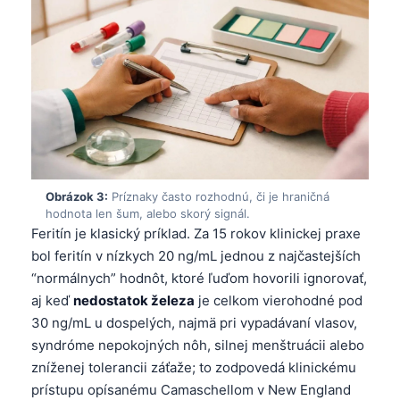
Obrázok 3:
Príznaky často rozhodnú, či je hraničná
hodnota len šum, alebo skorý signál.
Feritín je klasický príklad. Za 15 rokov klinickej praxe
bol feritín v nízkych 20 ng/mL jednou z najčastejších
“normálnych” hodnôt, ktoré ľuďom hovorili ignorovať,
aj keď
nedostatok železa
je celkom vierohodné pod
30 ng/mL u dospelých, najmä pri vypadávaní vlasov,
syndróme nepokojných nôh, silnej menštruácii alebo
zníženej tolerancii záťaže; to zodpovedá klinickému
prístupu opísanému Camaschellom v New England