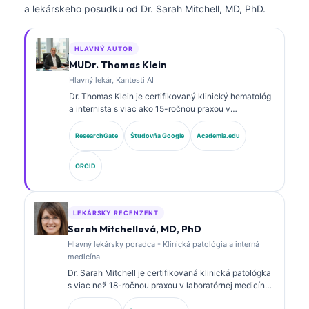
a lekárskeho posudku od Dr. Sarah Mitchell, MD, PhD.
HLAVNÝ AUTOR
MUDr. Thomas Klein
Hlavný lekár, Kantesti AI
Dr. Thomas Klein je certifikovaný klinický hematológ
a internista s viac ako 15-ročnou praxou v
laboratórnej medicíne a analýze klinických údajov s
podporou AI. Ako hlavný lekársky riaditeľ v
ResearchGate
Študovňa Google
Academia.edu
spoločnosti Kantesti AI poskytuje klinický dohľad nad
medicínskou presnosťou proprietárnej neurónovej
ORCID
siete. Dr. Klein publikoval rozsiahle práce o
interpretácii biomarkerov a laboratórnej diagnostike v
oblasti laboratórnej medicíny.
LEKÁRSKY RECENZENT
Sarah Mitchellová, MD, PhD
Hlavný lekársky poradca - Klinická patológia a interná
medicína
Dr. Sarah Mitchell je certifikovaná klinická patológka
s viac než 18-ročnou praxou v laboratórnej medicíne
a diagnostickej analýze. Má špecializované