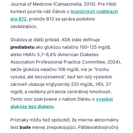
Journal of Medicine (Camaschella, 2015). Pre hlbší
kontext pozrite náš článok o
hraničných vodítkach
pre B12
, pretože B12 sa správa podobne
zavádzajúco.
Glukóza je ďalší príklad. ADA stále definuje
prediabetu
ako glukózu nalačno 100–125 mg/dL
alebo HbA1c 5,7–6,4% (American Diabetes
Association Professional Practice Committee, 2024),
takže glukóza nalačno 108 mg/dL nie je “trochu
vysoká, ale bezvýznamná”, keď ten istý výsledok
zároveň ukazuje triglyceridy 220 mg/dL, HDL 37
mg/dL a nedávny prírastok centrálnej hmotnosti.
Tento vzor pokrývame v našom článku o
vysokej
glukóze bez diabetu
.
Príznaky môžu tiež spôsobiť, že mierne abnormálny
test
bude
menej znepokojujúci. Päťdesiatdvojročný