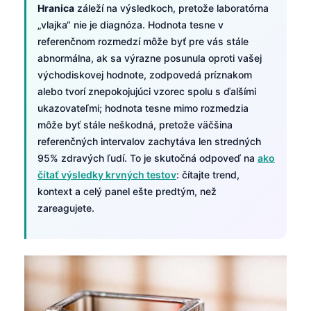
Hranica
záleží na výsledkoch, pretože laboratórna
„vlajka“ nie je diagnóza. Hodnota tesne v
referenčnom rozmedzí môže byť pre vás stále
abnormálna, ak sa výrazne posunula oproti vašej
východiskovej hodnote, zodpovedá príznakom
alebo tvorí znepokojujúci vzorec spolu s ďalšími
ukazovateľmi; hodnota tesne mimo rozmedzia
môže byť stále neškodná, pretože väčšina
referenčných intervalov zachytáva len stredných
95% zdravých ľudí. To je skutočná odpoveď na
ako
čítať výsledky krvných testov
: čítajte trend,
kontext a celý panel ešte predtým, než
zareagujete.