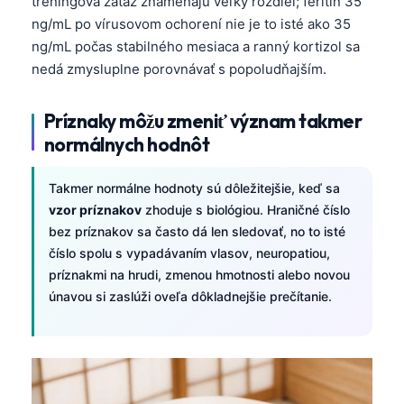
tréningová záťaž znamenajú veľký rozdiel; feritín 35
ng/mL po vírusovom ochorení nie je to isté ako 35
ng/mL počas stabilného mesiaca a ranný kortizol sa
nedá zmysluplne porovnávať s popoludňajším.
Príznaky môžu zmeniť význam takmer
normálnych hodnôt
Takmer normálne hodnoty sú dôležitejšie, keď sa
vzor príznakov
zhoduje s biológiou. Hraničné číslo
bez príznakov sa často dá len sledovať, no to isté
číslo spolu s vypadávaním vlasov, neuropatiou,
príznakmi na hrudi, zmenou hmotnosti alebo novou
únavou si zaslúži oveľa dôkladnejšie prečítanie.