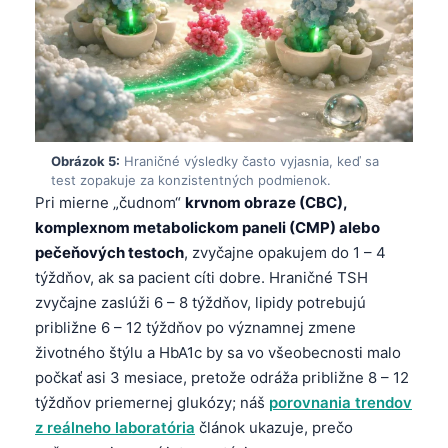
Obrázok 5:
Hraničné výsledky často vyjasnia, keď sa
test zopakuje za konzistentných podmienok.
Pri mierne „čudnom“
krvnom obraze (CBC),
komplexnom metabolickom paneli (CMP) alebo
pečeňových testoch
, zvyčajne opakujem do 1 – 4
týždňov, ak sa pacient cíti dobre. Hraničné TSH
zvyčajne zaslúži 6 – 8 týždňov, lipidy potrebujú
približne 6 – 12 týždňov po významnej zmene
životného štýlu a HbA1c by sa vo všeobecnosti malo
počkať asi 3 mesiace, pretože odráža približne 8 – 12
týždňov priemernej glukózy; náš
porovnania trendov
Norsk bokmål
z reálneho laboratória
článok ukazuje, prečo
Ślōnskŏ gŏdka