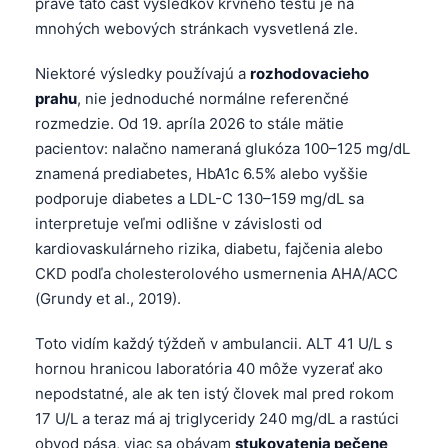
práve táto časť výsledkov krvného testu je na
mnohých webových stránkach vysvetlená zle.
Niektoré výsledky používajú a
rozhodovacieho
prahu
, nie jednoduché normálne referenčné
rozmedzie. Od 19. apríla 2026 to stále mätie
pacientov: nalačno nameraná glukóza 100–125 mg/dL
znamená prediabetes, HbA1c 6.5% alebo vyššie
podporuje diabetes a LDL-C 130–159 mg/dL sa
interpretuje veľmi odlišne v závislosti od
kardiovaskulárneho rizika, diabetu, fajčenia alebo
CKD podľa cholesterolového usmernenia AHA/ACC
(Grundy et al., 2019).
Toto vidím každý týždeň v ambulancii. ALT 41 U/L s
hornou hranicou laboratória 40 môže vyzerať ako
nepodstatné, ale ak ten istý človek mal pred rokom
17 U/L a teraz má aj triglyceridy 240 mg/dL a rastúci
obvod pása, viac sa obávam
stukovatenia pečene