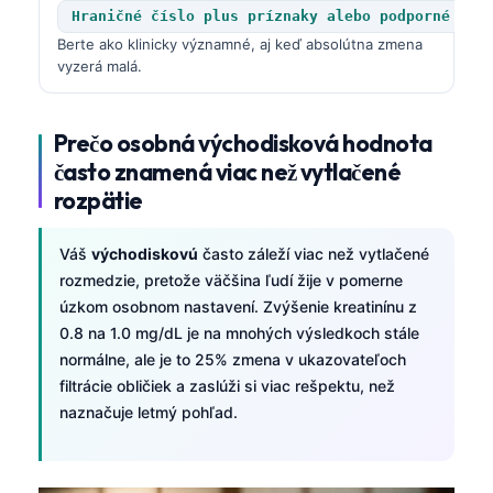
Hraničné číslo plus príznaky alebo podporné uka
Berte ako klinicky významné, aj keď absolútna zmena
vyzerá malá.
Prečo osobná východisková hodnota
často znamená viac než vytlačené
rozpätie
Váš
východiskovú
často záleží viac než vytlačené
rozmedzie, pretože väčšina ľudí žije v pomerne
úzkom osobnom nastavení. Zvýšenie kreatinínu z
0.8 na 1.0 mg/dL je na mnohých výsledkoch stále
normálne, ale je to 25% zmena v ukazovateľoch
filtrácie obličiek a zaslúži si viac rešpektu, než
naznačuje letmý pohľad.