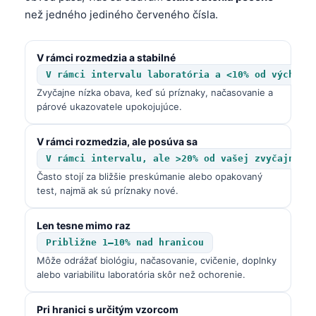
než jedného jediného červeného čísla.
V rámci rozmedzia a stabilné
V rámci intervalu laboratória a <10% od výchoze
Zvyčajne nízka obava, keď sú príznaky, načasovanie a
párové ukazovatele upokojujúce.
V rámci rozmedzia, ale posúva sa
V rámci intervalu, ale >20% od vašej zvyčajnej 
Často stojí za bližšie preskúmanie alebo opakovaný
test, najmä ak sú príznaky nové.
Len tesne mimo raz
Približne 1–10% nad hranicou
Môže odrážať biológiu, načasovanie, cvičenie, doplnky
alebo variabilitu laboratória skôr než ochorenie.
Pri hranici s určitým vzorcom