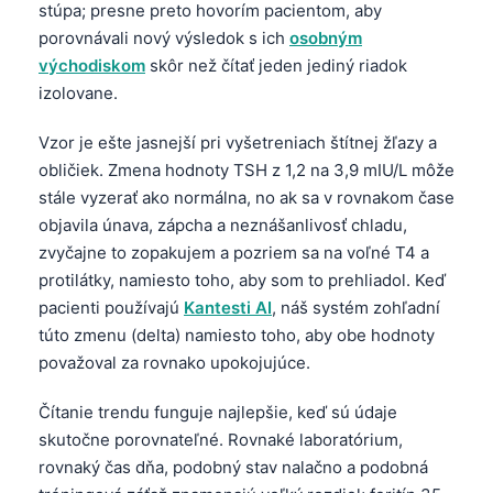
stúpa; presne preto hovorím pacientom, aby
porovnávali nový výsledok s ich
osobným
východiskom
skôr než čítať jeden jediný riadok
izolovane.
Vzor je ešte jasnejší pri vyšetreniach štítnej žľazy a
obličiek. Zmena hodnoty TSH z 1,2 na 3,9 mIU/L môže
stále vyzerať ako normálna, no ak sa v rovnakom čase
objavila únava, zápcha a neznášanlivosť chladu,
zvyčajne to zopakujem a pozriem sa na voľné T4 a
protilátky, namiesto toho, aby som to prehliadol. Keď
pacienti používajú
Kantesti AI
, náš systém zohľadní
túto zmenu (delta) namiesto toho, aby obe hodnoty
považoval za rovnako upokojujúce.
Čítanie trendu funguje najlepšie, keď sú údaje
skutočne porovnateľné. Rovnaké laboratórium,
rovnaký čas dňa, podobný stav nalačno a podobná