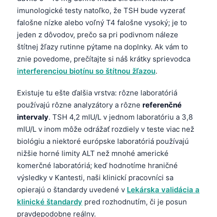
imunologické testy natoľko, že TSH bude vyzerať
falošne nízke alebo voľný T4 falošne vysoký; je to
jeden z dôvodov, prečo sa pri podivnom náleze
štítnej žľazy rutinne pýtame na doplnky. Ak vám to
znie povedome, prečítajte si náš krátky sprievodca
interferenciou biotínu so štítnou žľazou
.
Existuje tu ešte ďalšia vrstva: rôzne laboratóriá
používajú rôzne analyzátory a rôzne
referenčné
intervaly
. TSH 4,2 mIU/L v jednom laboratóriu a 3,8
mIU/L v inom môže odrážať rozdiely v teste viac než
biológiu a niektoré európske laboratóriá používajú
nižšie horné limity ALT než mnohé americké
komerčné laboratóriá; keď hodnotíme hraničné
výsledky v Kantesti, naši klinickí pracovníci sa
opierajú o štandardy uvedené v
Lekárska validácia a
klinické štandardy
pred rozhodnutím, či je posun
pravdepodobne reálny.