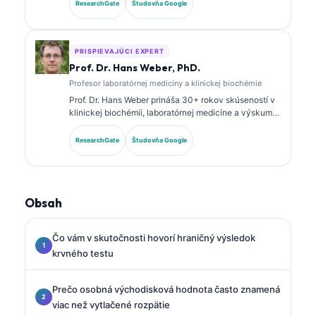
certifikácie v klinickej biochémii a rozsiahle
ResearchGate
Študovňa Google
publikovala o paneloch biomarkerov a laboratórnej
analýze v klinickej praxi.
PRISPIEVAJÚCI EXPERT
Prof. Dr. Hans Weber, PhD.
Profesor laboratórnej medicíny a klinickej biochémie
Prof. Dr. Hans Weber prináša 30+ rokov skúseností v
klinickej biochémii, laboratórnej medicíne a výskume
biomarkerov. Bývalý prezident Nemeckej spoločnosti
pre klinickú biochémiu, špecializuje sa na analýzu
ResearchGate
Študovňa Google
diagnostických panelov, štandardizáciu biomarkerov
a laboratórnu medicínu podporovanú AI.
Obsah
Čo vám v skutočnosti hovorí hraničný výsledok
krvného testu
Prečo osobná východisková hodnota často znamená
viac než vytlačené rozpätie