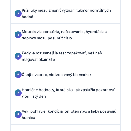
Príznaky môžu zmeniť význam takmer normálnych
hodnôt
Metóda v laboratóriu, načasovanie, hydratácia a
doplnky môžu posunúť číslo
Kedy je rozumnejšie test zopakovať, než naň
reagovať okamžite
Čítajte vzorec, nie izolovaný biomarker
Hraničné hodnoty, ktoré si aj tak zaslúžia pozornosť
v ten istý deň
Vek, pohlavie, kondícia, tehotenstvo a lieky posúvajú
hranicu