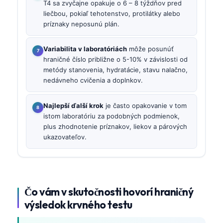
T4 sa zvyčajne opakuje o 6 – 8 týždňov pred
liečbou, pokiaľ tehotenstvo, protilátky alebo
príznaky neposunú plán.
Variabilita v laboratóriách
môže posunúť
hraničné číslo približne o 5-10% v závislosti od
metódy stanovenia, hydratácie, stavu nalačno,
nedávneho cvičenia a doplnkov.
Najlepší ďalší krok
je často opakovanie v tom
istom laboratóriu za podobných podmienok,
plus zhodnotenie príznakov, liekov a párových
ukazovateľov.
Čo vám v skutočnosti hovorí hraničný
výsledok krvného testu