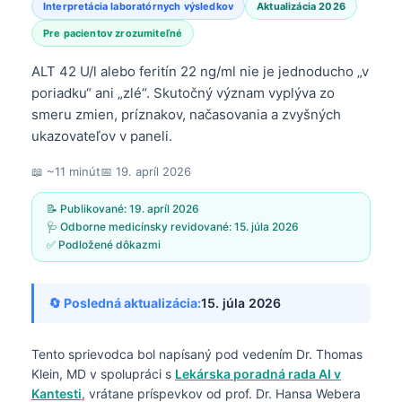
Interpretácia laboratórnych výsledkov
Aktualizácia 2026
Pre pacientov zrozumiteľné
ALT 42 U/l alebo feritín 22 ng/ml nie je jednoducho „v
poriadku“ ani „zlé“. Skutočný význam vyplýva zo
smeru zmien, príznakov, načasovania a zvyšných
ukazovateľov v paneli.
📖 ~11 minút
📅
19. apríl 2026
📝 Publikované:
19. apríl 2026
🩺 Odborne medicínsky revidované:
15. júla 2026
✅ Podložené dôkazmi
🔄 Posledná aktualizácia:
15. júla 2026
Tento sprievodca bol napísaný pod vedením
Dr. Thomas
Klein, MD
v spolupráci s
Lekárska poradná rada AI v
Kantesti
, vrátane príspevkov od prof. Dr. Hansa Webera