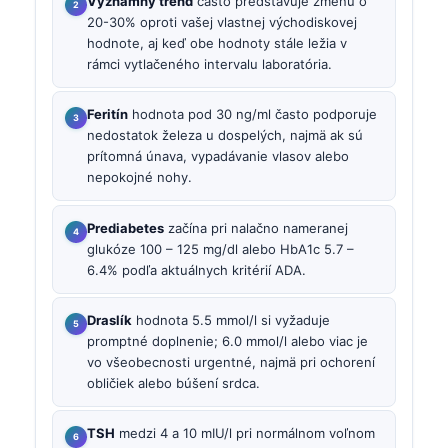
Významný trend
často predstavuje zmenu o
20-30% oproti vašej vlastnej východiskovej
hodnote, aj keď obe hodnoty stále ležia v
rámci vytlačeného intervalu laboratória.
Feritín
hodnota pod 30 ng/ml často podporuje
nedostatok železa u dospelých, najmä ak sú
prítomná únava, vypadávanie vlasov alebo
nepokojné nohy.
Prediabetes
začína pri nalačno nameranej
glukóze 100 – 125 mg/dl alebo HbA1c 5.7 –
6.4% podľa aktuálnych kritérií ADA.
Draslík
hodnota 5.5 mmol/l si vyžaduje
promptné doplnenie; 6.0 mmol/l alebo viac je
vo všeobecnosti urgentné, najmä pri ochorení
obličiek alebo búšení srdca.
TSH
medzi 4 a 10 mIU/l pri normálnom voľnom