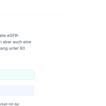
nete eGFR-
n aber auch eine
lang unter 60
beit mit der