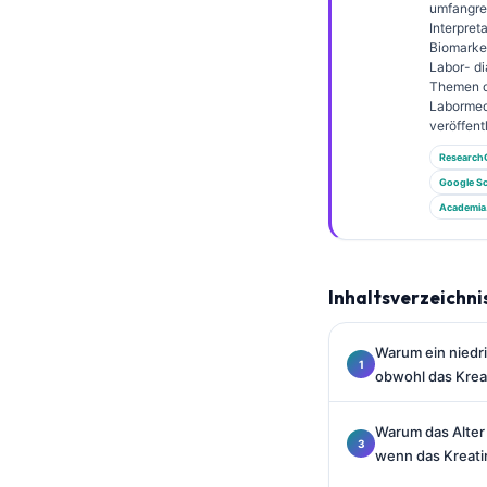
Gàidhlig
umfangre
Interpret
Euskara
Biomarke
Labor- di
Македонски јазик
Themen 
Labormed
Latviešu valoda
veröffentl
Galego
Research
অসমীয়া
Google Sc
Academia
සිංහල
سنڌي
پښتو
Inhaltsverzeichni
Warum ein niedr
Slovenčina
obwohl das Kreat
Hrvatski
Suomi
Warum das Alter
wenn das Kreatin
Қазақ тілі