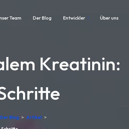
nser Team
Der Blog
Entwickler
Über uns
lem Kreatinin:
chritte
Der Blog
>
Artikel
>
Schritte