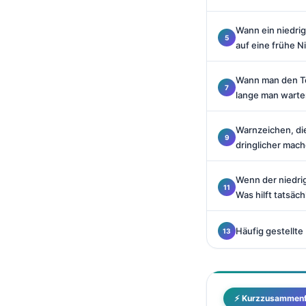
Català
Wann ein niedri
O‘zbekcha
auf eine frühe 
Українська
አማርኛ
Wann man den Te
lange man wart
Kiswahili
ភាសាខ្មែរ
Warnzeichen, di
dringlicher mac
ဗမာစာ
ไทย
Wenn der niedri
Tagalog
Was hilft tatsäch
Tiếng Việt
Häufig gestellte
Bahasa Melayu
മലയാളം
ಕನ್ನಡ
⚡ Kurzzusammen
ગુજરાતી