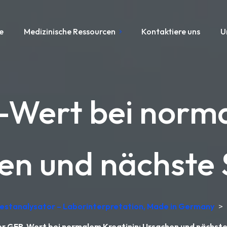
e
Medizinische Ressourcen
Kontaktiere uns
U
-Wert bei norma
en und nächste S
testanalysator – Laborinterpretation, Made in Germany
>
er GFR-Wert bei normalem Kreatinin: Ursachen und nächste 