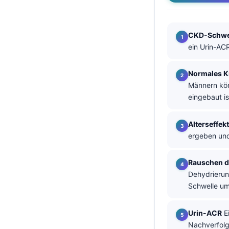
தமிழ்
తెలుగు
CKD-Schwe
ein Urin-ACR
मराठी
اردو
Normales K
বাংলা
Männern kön
eingebaut is
Shqip
Magyar
Alterseffekt
Slovenščina
ergeben und
한국어
Rauschen d
Polski
Dehydrierun
Lietuvių kalba
Schwelle um
Русский
Urin-ACR
Ei
ქართული
Nachverfolgu