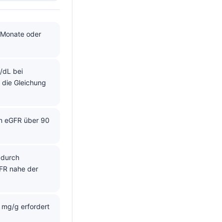
 Monate oder
/dL bei
 die Gleichung
en eGFR über 90
 durch
GFR nahe der
 mg/g erfordert