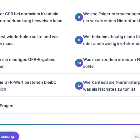
ger GFR bei normalem Kreatinin
Welche Folgeuntersuchungen 
Nierenerkrankung hinweisen kann
ein verwirrendes Nierenfunk
st wiederholen sollte und wie
Wer bekommt häufig einen fäl
en muss
oder anderweitig irreführen
e ein niedriges GFR-Ergebnis
Was man vor dem erneuten Ni
hen
sollte
ge GFR-Wert bestehen bleibt:
Wie Kantesti die Niereninterp
lich
was als Nächstes zu tun ist
 Fragen
fassung
v1