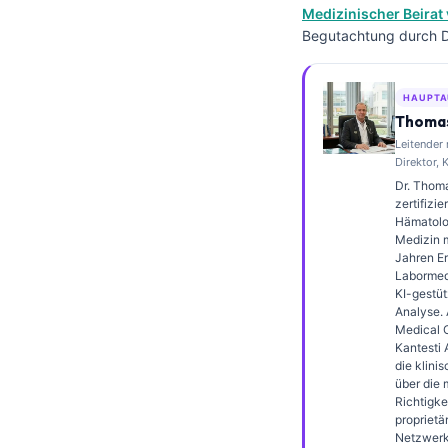
Medizinischer Beirat 
Frysk
Begutachtung durch Dr
Esperanto
Беларуская мова
HAUPTA
Татар теле
Thomas
Leitender
Кыргызча
Direktor, 
ئۇيغۇرچە
Dr. Thoma
zertifizie
Cebuano
Hämatolo
Medizin m
Basa Jawa
Jahren Er
Labormedi
ພາສາລາວ
KI-gestüt
Analyse. 
Монгол
Medical O
Kantesti 
Afrikaans
die klini
العربية المغربية
über die 
Richtigke
Occitan
proprietä
Netzwerks