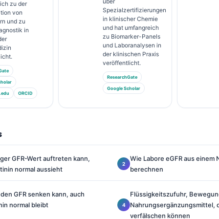
über
ich zu der
Spezialzertifizierungen
ation von
in klinischer Chemie
rn und zu
und hat umfangreich
agnostik in
zu Biomarker-Panels
der
und Laboranalysen in
izin
der klinischen Praxis
icht.
veröffentlicht.
Gate
ResearchGate
holar
Google Scholar
.edu
ORCID
s
iger GFR-Wert auftreten kann,
Wie Labore eGFR aus einem N
inin normal aussieht
berechnen
 den GFR senken kann, auch
Flüssigkeitszufuhr, Bewegun
in normal bleibt
Nahrungsergänzungsmittel, di
verfälschen können