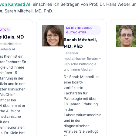
von Kantesti AI
, einschließlich Beiträgen von Prof. Dr. Hans Weber u
. Sarah Mitchell, MD, PhD.
MEDIZINISCHER
UTOR
GUTACHTER
 Klein, MD
Sarah Mitchell,
 medizinischer
MD, PhD
Kantesti AI
Leitender
s Klein ist ein
medizinischer Berater –
rter Facharzt für
Klinische Pathologie
gie und Innere
und Innere Medizin
it über 15
Dr. Sarah Mitchell ist
fahrung in der
eine board-
zin und in der
zertifizierte
zten klinischen
Fachärztin für
Als Chief
Pathologie mit über
fficer bei
18 Jahren Erfahrung
AI übernimmt er
in der
sche Aufsicht
Laboratoriumsmedizin
medizinische
und in der
it des
diagnostischen
ren neuronalen
Analyse. Sie verfügt
. Dr. Klein hat