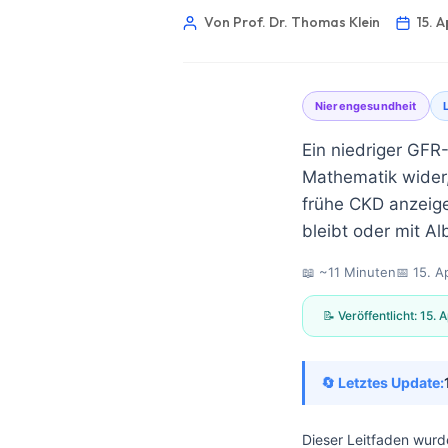
Von Prof. Dr. Thomas Klein
15. 
Nierengesundheit
Ein niedriger GFR
Mathematik wider
frühe CKD anzeige
bleibt oder mit Al
📖 ~11 Minuten
📅
15. A
📝 Veröffentlicht:
15. A
🔄 Letztes Update:
Norsk bokmål
Ślōnskŏ gŏdka
Dieser Leitfaden wurd