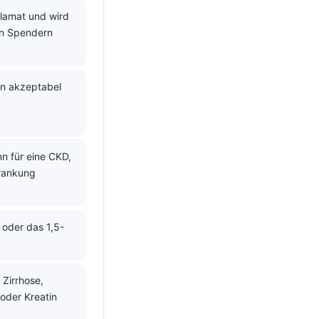
lamat und wird
on Spendern
nn akzeptabel
n für eine CKD,
krankung
 oder das 1,5-
 Zirrhose,
oder Kreatin