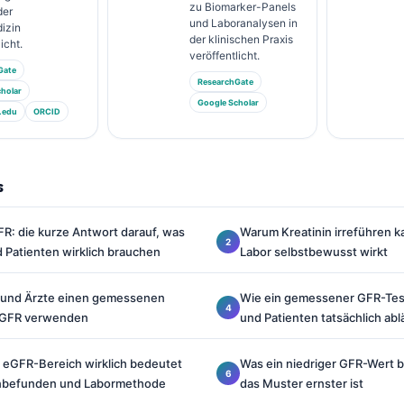
zu Biomarker-Panels
der
und Laboranalysen in
izin
der klinischen Praxis
icht.
veröffentlicht.
Gate
ResearchGate
holar
Google Scholar
.edu
ORCID
s
R: die kurze Antwort darauf, was
Warum Kreatinin irreführen k
 Patienten wirklich brauchen
Labor selbstbewusst wirkt
 und Ärzte einen gemessenen
Wie ein gemessener GFR-Test
 eGFR verwenden
und Patienten tatsächlich abl
 eGFR-Bereich wirklich bedeutet
Was ein niedriger GFR-Wert 
rinbefunden und Labormethode
das Muster ernster ist