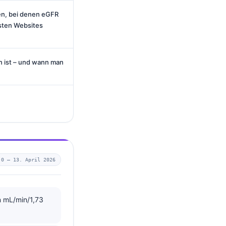
en, bei denen eGFR
isten Websites
un ist – und wann man
.0 —
13. April 2026
n mL/min/1,73