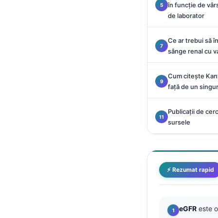
în funcție de vâr
Català
de laborator
O‘zbekcha
Українська
Ce ar trebui să î
sânge renal cu v
አማርኛ
Kiswahili
Cum citește Kant
față de un singur
ភាសាខ្មែរ
ဗမာစာ
Publicații de cer
ไทย
sursele
Tagalog
Tiếng Việt
Bahasa Melayu
⚡ Rezumat rapid
മലയാളം
ಕನ್ನಡ
eGFR
este o
ગુજરાતી