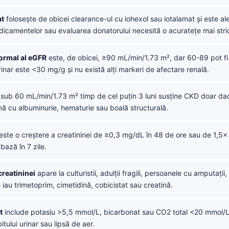
t
folosește de obicei clearance-ul cu iohexol sau iotalamat și este al
icamentelor sau evaluarea donatorului necesită o acuratețe mai stri
normal al eGFR
este, de obicei, ≥90 mL/min/1.73 m², dar 60-89 pot fi
nar este <30 mg/g și nu există alți markeri de afectare renală.
sub 60 mL/min/1.73 m² timp de cel puțin 3 luni susține CKD doar da
ă cu albuminurie, hematurie sau boală structurală.
este o creștere a creatininei de ≥0,3 mg/dL în 48 de ore sau de 1,5×
bază în 7 zile.
reatininei
apare la culturistii, adulții fragili, persoanele cu amputații,
e iau trimetoprim, cimetidină, cobicistat sau creatină.
t
include potasiu >5,5 mmol/L, bicarbonat sau CO2 total <20 mmol/L
itului urinar sau lipsă de aer.