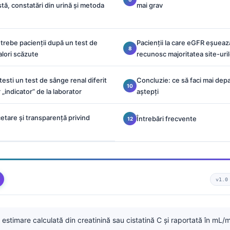
stă, constatări din urină și metoda
mai grav
ntrebe pacienții după un test de
Pacienții la care eGFR eșueaz
alori scăzute
recunosc majoritatea site-uril
esti un test de sânge renal diferit
Concluzie: ce să faci mai depa
 „indicator” de la laborator
aștepți
cetare și transparență privind
Întrebări frecvente
v1.0
 estimare calculată din creatinină sau cistatină C și raportată în mL/