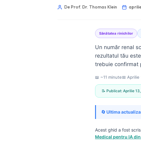
De Prof. Dr. Thomas Klein
aprili
Sănătatea rinichilor
Un număr renal sc
rezultatul tău est
trebuie confirmat 
📖 ~11 minute
📅
Aprilie
📝 Publicat:
Aprilie 13
🔄 Ultima actualiza
Norsk bokmål
Acest ghid a fost scri
Medical pentru IA din
Ślōnskŏ gŏdka