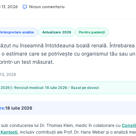
e 13, 2026
Niciun comentariu
Interpretare analize
Actualizare 2026
Pentru pacienți
ăzut nu înseamnă întotdeauna boală renală. Întrebarea
e o estimare care se potrivește cu organismul tău sau u
printr-un test măsurat.
 13, 2026
, 2026
🩺 Revizuit medical:
18 iulie 2026
✅ Bazat pe dovezi
re:
18 iulie 2026
s sub conducerea lui
Dr. Thomas Klein, medic
în colaborare cu
Consil
 Kantesti
, inclusiv contribuții ale Prof. Dr. Hans Weber și o analiză me