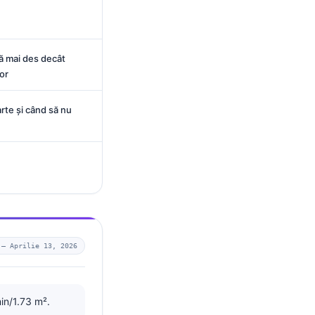
ă mai des decât
or
rte și când să nu
 —
Aprilie 13, 2026
min/1.73 m².