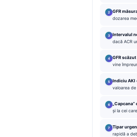
தமிழ்
GFR măsura
dozarea med
తెలుగు
मराठी
Intervalul 
اردو
dacă ACR uri
বাংলা
GFR scăzut
Shqip
vine împreun
Magyar
Slovenščina
Indiciu AKI
valoarea de 
한국어
Polski
„Capcana” c
Lietuvių kalba
și la cei car
Русский
Tipar urgen
ქართული
rapidă a deb