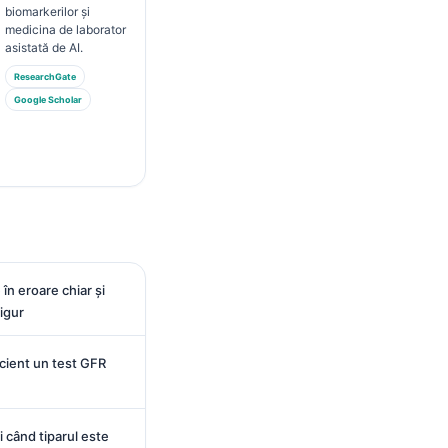
biomarkerilor și
medicina de laborator
asistată de AI.
ResearchGate
Google Scholar
în eroare chiar și
igur
cient un test GFR
 când tiparul este