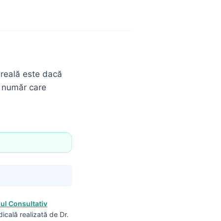
 reală este dacă
n număr care
iul Consultativ
dicală realizată de Dr.