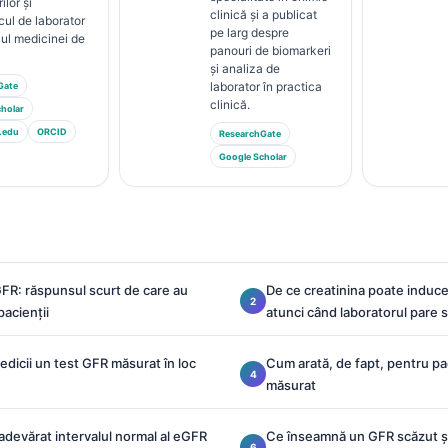
ilor și
clinică și a publicat
cul de laborator
pe larg despre
ul medicinei de
panouri de biomarkeri
și analiza de
laborator în practica
Gate
clinică.
holar
.edu
ORCID
ResearchGate
Google Scholar
FR: răspunsul scurt de care au
De ce creatinina poate induce 
pacienții
atunci când laboratorul pare s
dicii un test GFR măsurat în loc
Cum arată, de fapt, pentru pa
măsurat
devărat intervalul normal al eGFR
Ce înseamnă un GFR scăzut și