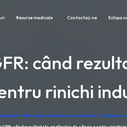
uri
Resurse medicale
Contactaţi-ne
Echipa n
FR: când rezulta
ntru rinichi ind
 gratuit – Interpretare de laborator, fabricat în Germania
eGFR: când rezultatele analizelor de sânge pentru rinichi in