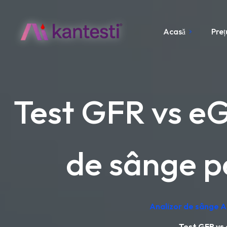
Acasă
Preț
Test GFR vs eG
de sânge pe
Analizor de sânge AI
Test GFR vs 