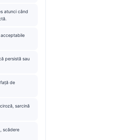
es atunci când
ctă.
 acceptabile
că persistă sau
 față de
 ciroză, sarcină
, scădere