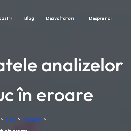
oastră
Blog
Dezvoltatori
Despre noi
tele analizelor
uc în eroare
>
Blog
>
Articole
>
duc în eroare