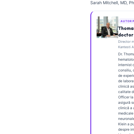
Sarah Mitchell, MD, Ph
Frysk
Esperanto
AUTOR 
Беларуская мова
Thomas
doctor 
Татар теле
Director m
Кыргызча
Kantesti A
Dr. Thoma
ئۇيغۇرچە
hematolog
internist 
Cebuano
consiliu,
Basa Jawa
de experi
de labora
ພາສາລາວ
clinică as
calitate 
Монгол
Officer la
asigură 
Afrikaans
clinică a
medicale 
العربية المغربية
neuronale
Klein a pu
Occitan
despre in