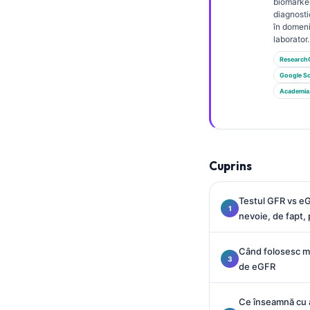
Gàidhlig
biomarker
diagnosti
Euskara
în domeni
laborator.
Македонски јазик
Research
Latviešu valoda
Google Sc
Galego
Academia
অসমীয়া
සිංහල
سنڌي
Cuprins
پښتو
Testul GFR vs eG
nevoie, de fapt, 
Slovenčina
Când folosesc me
Hrvatski
de eGFR
Suomi
Қазақ тілі
Ce înseamnă cu a