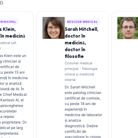
D.
PRINCIPAL
REVIZOR MEDICAL
 Klein,
Sarah Mitchell,
în medicină
doctor în
medicină,
edical șef,
I
doctor în
s Klein este un
filosofie
 clinician și
Consilier medical
certificat de
principal - Patologie
 cu peste 15 ani
clinică și medicină
ență în medicina
internă
tor și analiză
Dr. Sarah Mitchell
istată de AI. În
este patolog clinician
de Chief Medical
certificat de comisie,
 Kantesti AI, el
cu peste 18 ani de
supravegherea
experiență în
 acurateței
medicina de laborator
a rețelei
și analiza
 proprietare. Dr.
diagnostică. Deține
blicat pe larg
certificări de
terpretarea
specialitate în chimie