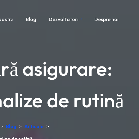
oastră
Blog
Dezvoltatori
Despre noi
ră asigurare:
alize de rutină
>
Blog
>
Articole
>
lize de rutină