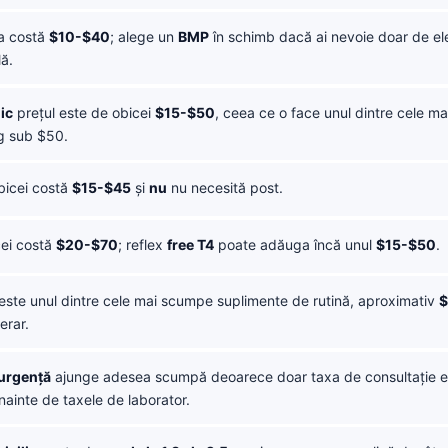
a costă
$10-$40
; alege un
BMP
în schimb dacă ai nevoie doar de elec
lă.
ic
prețul este de obicei
$15-$50
, ceea ce o face unul dintre cele mai
g sub $50.
icei costă
$15-$45
și
nu
nu necesită post.
ei costă
$20-$70
; reflex
free T4
poate adăuga încă unul
$15-$50
.
este unul dintre cele mai scumpe suplimente de rutină, aproximativ
$
erar.
 urgență
ajunge adesea scumpă deoarece doar taxa de consultație es
nainte de taxele de laborator.