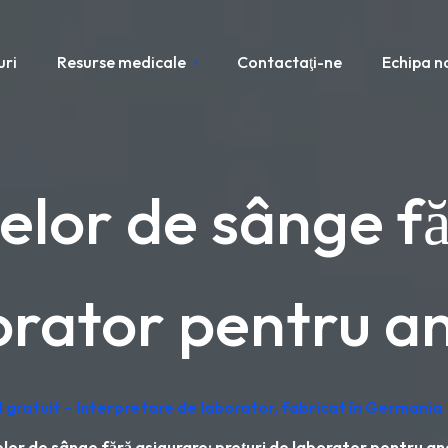
uri
Resurse medicale
Contactaţi-ne
Echipa n
zelor de sânge fă
orator pentru an
 gratuit – Interpretare de laborator, fabricat în Germania
elor de sânge fără asigurare: prețuri de laborator pentru ana