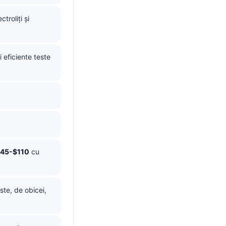
troliți și
 eficiente teste
45-$110
cu
te, de obicei,