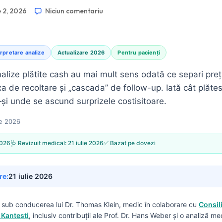
e 2, 2026
Niciun comentariu
erpretare analize
Actualizare 2026
Pentru pacienți
nalize plătite cash au mai mult sens odată ce separi preț
a de recoltare și „cascada” de follow-up. Iată cât plătesc
i unde se ascund surprizele costisitoare.
ie 2026
2026
🩺 Revizuit medical:
21 iulie 2026
✅ Bazat pe dovezi
re:
21 iulie 2026
s sub conducerea lui
Dr. Thomas Klein, medic
în colaborare cu
Consil
 Kantesti
, inclusiv contribuții ale Prof. Dr. Hans Weber și o analiză me