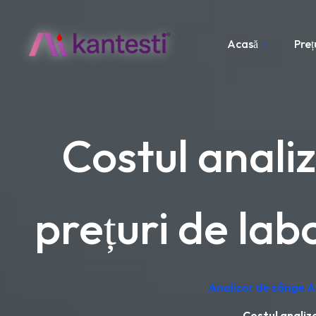
Acasă
Preț
Costul anali
prețuri de lab
Analizor de sânge AI
Costul analiz