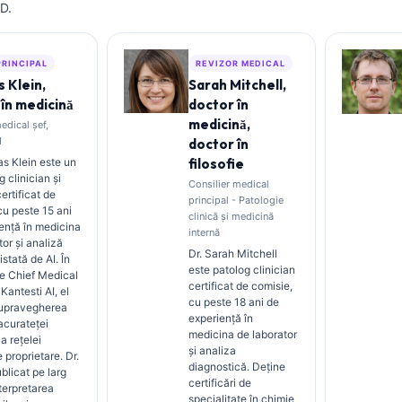
D.
PRINCIPAL
REVIZOR MEDICAL
 Klein,
Sarah Mitchell,
în medicină
doctor în
medicină,
edical șef,
I
doctor în
s Klein este un
filosofie
 clinician și
Consilier medical
certificat de
principal - Patologie
 cu peste 15 ani
clinică și medicină
ență în medicina
internă
tor și analiză
Dr. Sarah Mitchell
istată de AI. În
este patolog clinician
de Chief Medical
certificat de comisie,
 Kantesti AI, el
cu peste 18 ani de
supravegherea
experiență în
 acurateței
medicina de laborator
a rețelei
și analiza
 proprietare. Dr.
diagnostică. Deține
blicat pe larg
certificări de
terpretarea
specialitate în chimie