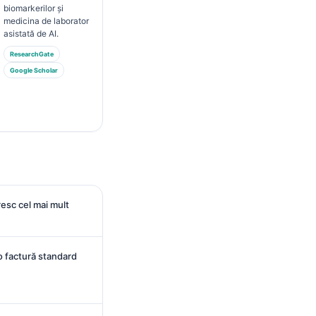
biomarkerilor și
medicina de laborator
asistată de AI.
ResearchGate
Google Scholar
esc cel mai mult
o factură standard