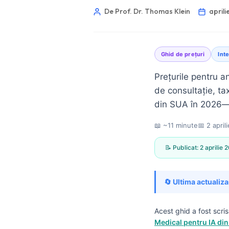
De Prof. Dr. Thomas Klein
aprili
Ghid de prețuri
Int
Prețurile pentru a
de consultație, tax
din SUA în 2026—ș
📖 ~11 minute
📅
2 april
📝 Publicat:
2 aprilie 
🔄 Ultima actualiza
Norsk bokmål
Acest ghid a fost scri
Medical pentru IA din
Ślōnskŏ gŏdka