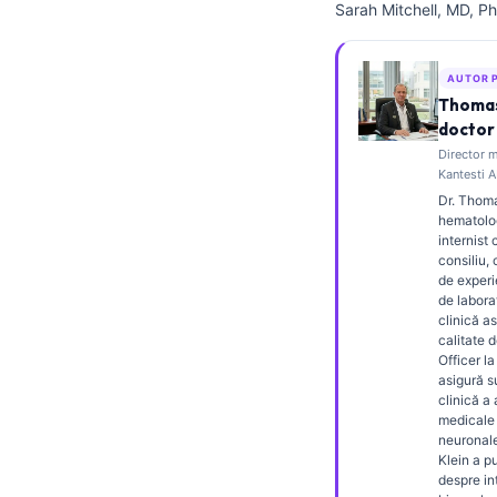
Sarah Mitchell, MD, Ph
Frysk
Esperanto
AUTOR 
Беларуская мова
Thomas
doctor 
Татар теле
Director m
Кыргызча
Kantesti A
Dr. Thoma
ئۇيغۇرچە
hematolog
internist 
Cebuano
consiliu,
Basa Jawa
de experi
de labora
ພາສາລາວ
clinică as
calitate 
Монгол
Officer la
asigură 
Afrikaans
clinică a
medicale 
العربية المغربية
neuronale
Klein a pu
Occitan
despre in