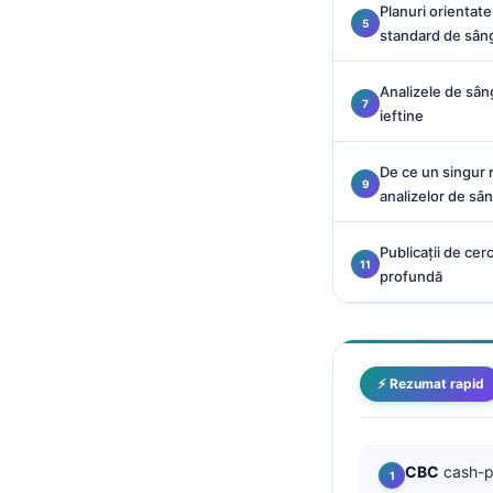
Planuri orientat
Català
standard de sân
O‘zbekcha
Українська
Analizele de sân
ieftine
አማርኛ
Kiswahili
De ce un singur 
analizelor de sâ
ភាសាខ្មែរ
ဗမာစာ
Publicații de cer
ไทย
profundă
Tagalog
Tiếng Việt
Bahasa Melayu
⚡ Rezumat rapid
മലയാളം
ಕನ್ನಡ
CBC
cash-pa
ગુજરાતી