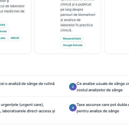
ilor și
clinică și a publicat
cul de laborator
pe larg despre
ul medicinei de
panouri de biomarkeri
și analiza de
laborator în practica
Gate
clinică.
holar
.edu
ORCID
ResearchGate
Google Scholar
cei o analiză de sânge de rutină
Ce analize uzuale de sânge cr
costul analizelor de sânge
urgențele (urgent care),
Taxe ascunse care pot dubla 
, laboratoarele direct-access și
pentru analize de sânge