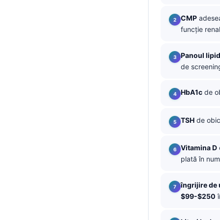
தமிழ்
CMP
adese
funcție rena
తెలుగు
मराठी
Panoul lipid
اردو
de screenin
বাংলা
HbA1c
de ob
Shqip
Magyar
TSH
de obic
Slovenščina
한국어
Vitamina D
plată în num
Polski
Lietuvių kalba
îngrijire de
Русский
$99-$250
î
ქართული