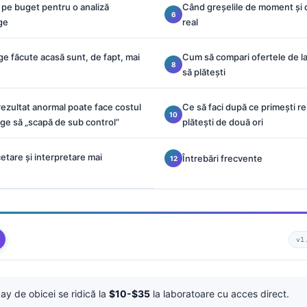
e pe buget pentru o analiză
Când greșelile de moment și 
ge
real
ge făcute acasă sunt, de fapt, mai
Cum să compari ofertele de la
să plătești
rezultat anormal poate face costul
Ce să faci după ce primești re
nge să „scapă de sub control”
plătești de două ori
cetare și interpretare mai
Întrebări frecvente
v1
y de obicei se ridică la
$10-$35
la laboratoare cu acces direct.