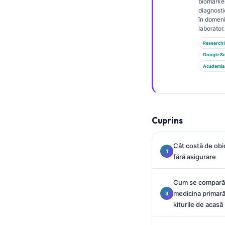
Gàidhlig
biomarker
diagnosti
Euskara
în domeni
laborator.
Македонски јазик
Research
Latviešu valoda
Google Sc
Galego
Academia
অসমীয়া
සිංහල
سنڌي
Cuprins
پښتو
Cât costă de obi
fără asigurare
Slovenčina
Cum se compară 
Hrvatski
medicina primară
Suomi
kiturile de acasă
Қазақ тілі