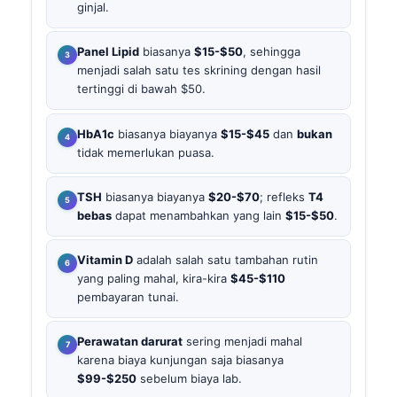
ginjal.
Panel Lipid
biasanya
$15-$50
, sehingga
menjadi salah satu tes skrining dengan hasil
tertinggi di bawah $50.
HbA1c
biasanya biayanya
$15-$45
dan
bukan
tidak memerlukan puasa.
TSH
biasanya biayanya
$20-$70
; refleks
T4
bebas
dapat menambahkan yang lain
$15-$50
.
Vitamin D
adalah salah satu tambahan rutin
yang paling mahal, kira-kira
$45-$110
pembayaran tunai.
Perawatan darurat
sering menjadi mahal
karena biaya kunjungan saja biasanya
$99-$250
sebelum biaya lab.