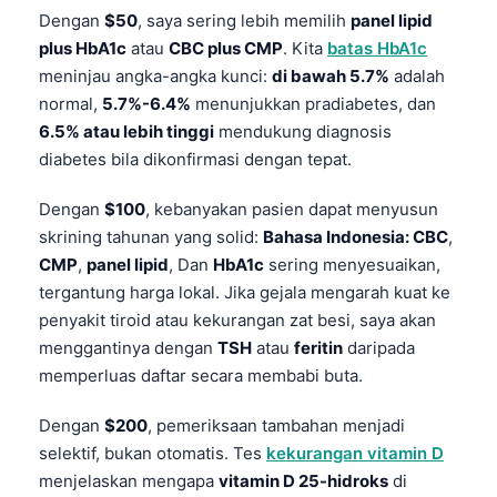
Català
Dengan
$50
, saya sering lebih memilih
panel lipid
plus HbA1c
atau
CBC plus CMP
. Kita
batas HbA1c
O‘zbekcha
meninjau angka-angka kunci:
di bawah 5.7%
adalah
Українська
normal,
5.7%-6.4%
menunjukkan pradiabetes, dan
አማርኛ
6.5% atau lebih tinggi
mendukung diagnosis
diabetes bila dikonfirmasi dengan tepat.
Kiswahili
ភាសាខ្មែរ
Dengan
$100
, kebanyakan pasien dapat menyusun
skrining tahunan yang solid:
Bahasa Indonesia: CBC
,
ဗမာစာ
CMP
,
panel lipid
, Dan
HbA1c
sering menyesuaikan,
ไทย
tergantung harga lokal. Jika gejala mengarah kuat ke
Tagalog
penyakit tiroid atau kekurangan zat besi, saya akan
Tiếng Việt
menggantinya dengan
TSH
atau
feritin
daripada
memperluas daftar secara membabi buta.
Bahasa Melayu
മലയാളം
Dengan
$200
, pemeriksaan tambahan menjadi
selektif, bukan otomatis. Tes
kekurangan vitamin D
ಕನ್ನಡ
menjelaskan mengapa
vitamin D 25-hidroks
di
ગુજરાતી