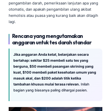
pengambilan darah, pemeriksaan lanjutan apa yang
Frysk
otomatis, dan apakah pengambilan ulang akibat
Esperanto
hemolisis atau puasa yang kurang baik akan ditagih
Беларуская мова
lagi.
Татар теле
Rencana yang mengutamakan
Кыргызча
anggaran untuk tes darah standar
ئۇيغۇرچە
Cebuano
Jika anggaran Anda ketat, belanjakan secara
bertahap: sekitar $25 membeli satu tes yang
Basa Jawa
berguna, $50 membeli pasangan skrining yang
ພາສາລາວ
kuat, $100 membeli paket kesehatan umum yang
masuk akal, dan $200 adalah titik ketika
Монгол
tambahan khusus mulai terasa relevan.
Inilah
Afrikaans
bagian yang biasanya paling dihargai pasien.
العربية المغربية
Occitan