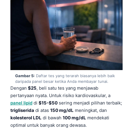
Gàidhlig
Euskara
Македонски јазик
Latviešu valoda
Galego
অসমীয়া
සිංහල
سنڌي
Gambar 5:
Daftar tes yang terarah biasanya lebih baik
پښتو
daripada panel besar ketika Anda membayar tunai.
Dengan
$25
, beli satu tes yang menjawab
pertanyaan nyata. Untuk risiko kardiovaskular, a
Slovenčina
panel lipid
di
$15-$50
sering menjadi pilihan terbaik;
Hrvatski
trigliserida
di atas
150 mg/dL
meningkat, dan
kolesterol LDL
di bawah
100 mg/dL
mendekati
Suomi
optimal untuk banyak orang dewasa.
Қазақ тілі