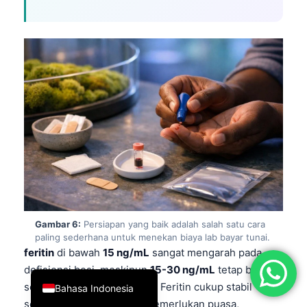
简体中文
Română
Türkçe
Ελληνικά
Português
Español
Italiano
עִבְרִית
Français
العربية
Gambar 6:
Persiapan yang baik adalah salah satu cara
paling sederhana untuk menekan biaya lab bayar tunai.
Deutsch
feritin
di bawah
15 ng/mL
sangat mengarah pada
English
defisiensi besi, meskipun
15-30 ng/mL
tetap bisa
sesuai dengan gejala nyata. Feritin cukup stabil
Bahasa Indonesia
sepanjang hari dan tidak memerlukan puasa,