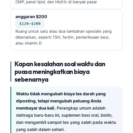
CMP, panel lipid, dan HbA1c di banyak pasar
Čeština
日本語
anggaran $200
Eesti
$120-$200
Ruang untuk satu atau dua tambahan spesialis yang
Azərbaycan dili
dibenarkan, seperti TSH, feritin, pemeriksaan besi,
Bosanski
atau vitamin D
Svenska
Српски језик
Kapan kesalahan soal waktu dan
puasa meningkatkan biaya
Íslenska
sebenarnya
Հայերեն
हिन्दी
Waktu tidak mengubah biaya tes darah yang
diposting, tetapi mengubah peluang Anda
Nederlands
membayar dua kali.
Perangkap umum adalah
Dansk
olahraga baru-baru ini, suplemen besi oral, biotin,
Български
dan mengambil sampel tes yang salah pada waktu
yang salah dalam sehari.
فارسی