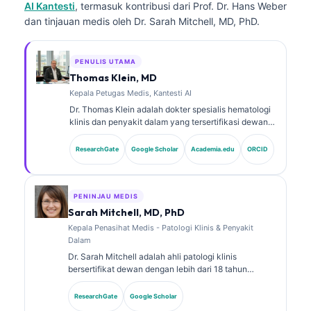
AI Kantesti
, termasuk kontribusi dari Prof. Dr. Hans Weber
dan tinjauan medis oleh Dr. Sarah Mitchell, MD, PhD.
PENULIS UTAMA
Thomas Klein, MD
Kepala Petugas Medis, Kantesti AI
Dr. Thomas Klein adalah dokter spesialis hematologi
klinis dan penyakit dalam yang tersertifikasi dewan,
dengan lebih dari 15 tahun pengalaman dalam
kedokteran laboratorium dan analisis klinis
ResearchGate
Google Scholar
Academia.edu
ORCID
berbantuan AI. Sebagai Chief Medical Officer di
Kantesti AI, ia memberikan pengawasan klinis
terhadap akurasi medis dari jaringan saraf milik
perusahaan. Dr. Klein telah banyak mempublikasikan
PENINJAU MEDIS
karya tentang interpretasi biomarker dan diagnostik
Sarah Mitchell, MD, PhD
laboratorium pada topik kedokteran laboratorium.
Kepala Penasihat Medis - Patologi Klinis & Penyakit
Dalam
Dr. Sarah Mitchell adalah ahli patologi klinis
bersertifikat dewan dengan lebih dari 18 tahun
pengalaman dalam bidang kedokteran laboratorium
dan analisis diagnostik. Ia memiliki sertifikasi spesialis
ResearchGate
Google Scholar
dalam kimia klinis dan telah banyak mempublikasikan