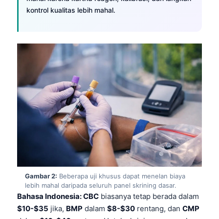
kontrol kualitas lebih mahal.
Gambar 2:
Beberapa uji khusus dapat menelan biaya
lebih mahal daripada seluruh panel skrining dasar.
Bahasa Indonesia: CBC
biasanya tetap berada dalam
$10-$35
jika,
BMP
dalam
$8-$30
rentang, dan
CMP