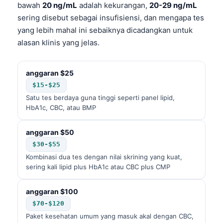
bawah
20 ng/mL
adalah kekurangan,
20-29 ng/mL
தமிழ்
sering disebut sebagai insufisiensi, dan mengapa tes
yang lebih mahal ini sebaiknya dicadangkan untuk
తెలుగు
alasan klinis yang jelas.
मराठी
اردو
anggaran $25
বাংলা
$15-$25
Shqip
Satu tes berdaya guna tinggi seperti panel lipid,
HbA1c, CBC, atau BMP
Magyar
Slovenščina
anggaran $50
$30-$55
한국어
Kombinasi dua tes dengan nilai skrining yang kuat,
Polski
sering kali lipid plus HbA1c atau CBC plus CMP
Lietuvių kalba
anggaran $100
Русский
$70-$120
ქართული
Paket kesehatan umum yang masuk akal dengan CBC,