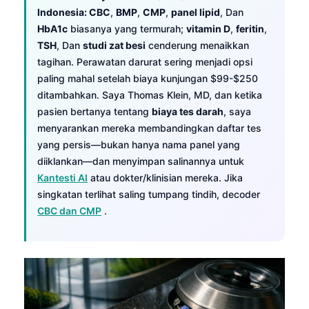
Indonesia: CBC
,
BMP
,
CMP
,
panel lipid
, Dan
HbA1c
biasanya yang termurah;
vitamin D
,
feritin
,
TSH
, Dan
studi zat besi
cenderung menaikkan
tagihan. Perawatan darurat sering menjadi opsi
paling mahal setelah biaya kunjungan $99-$250
ditambahkan. Saya Thomas Klein, MD, dan ketika
pasien bertanya tentang
biaya tes darah
, saya
menyarankan mereka membandingkan daftar tes
yang persis—bukan hanya nama panel yang
diiklankan—dan menyimpan salinannya untuk
Kantesti AI
atau dokter/klinisian mereka. Jika
singkatan terlihat saling tumpang tindih, decoder
CBC dan CMP
.