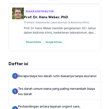
tentang panel biomarker dan analisis laboratorium
dalam praktik klinis.
PAKAR KONTRIBUTOR
Prof. Dr. Hans Weber, PhD
Profesor Kedokteran Laboratorium & Biokimia Klinis
Prof. Dr. Hans Weber memiliki pengalaman 30+ tahun
dalam biokimia klinis, kedokteran laboratorium, dan
riset biomarker. Mantan Presiden German Society for
Clinical Chemistry, ia mengkhususkan diri dalam
ResearchGate
Google Scholar
analisis panel diagnostik, standardisasi biomarker,
dan kedokteran laboratorium berbantuan AI.
Daftar isi
Berapa biaya tes darah rutin biasanya tanpa asuransi
Tes darah umum mana yang paling menambah biaya
tes darah
Perbandingan antara layanan urgent care,