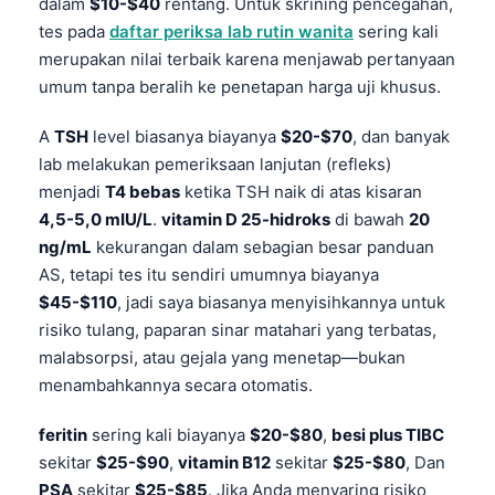
dalam
$10-$40
rentang. Untuk skrining pencegahan,
tes pada
daftar periksa lab rutin wanita
sering kali
merupakan nilai terbaik karena menjawab pertanyaan
umum tanpa beralih ke penetapan harga uji khusus.
A
TSH
level biasanya biayanya
$20-$70
, dan banyak
lab melakukan pemeriksaan lanjutan (refleks)
menjadi
T4 bebas
ketika TSH naik di atas kisaran
4,5-5,0 mIU/L
.
vitamin D 25-hidroks
di bawah
20
ng/mL
kekurangan dalam sebagian besar panduan
AS, tetapi tes itu sendiri umumnya biayanya
$45-$110
, jadi saya biasanya menyisihkannya untuk
risiko tulang, paparan sinar matahari yang terbatas,
malabsorpsi, atau gejala yang menetap—bukan
menambahkannya secara otomatis.
feritin
sering kali biayanya
$20-$80
,
besi plus TIBC
sekitar
$25-$90
,
vitamin B12
sekitar
$25-$80
, Dan
PSA
sekitar
$25-$85
. Jika Anda menyaring risiko