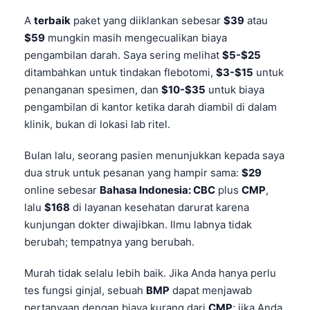
A
terbaik
paket yang diiklankan sebesar
$39
atau
$59
mungkin masih mengecualikan biaya
pengambilan darah. Saya sering melihat
$5-$25
ditambahkan untuk tindakan flebotomi,
$3-$15
untuk
penanganan spesimen, dan
$10-$35
untuk biaya
pengambilan di kantor ketika darah diambil di dalam
klinik, bukan di lokasi lab ritel.
Bulan lalu, seorang pasien menunjukkan kepada saya
dua struk untuk pesanan yang hampir sama:
$29
online sebesar
Bahasa Indonesia: CBC
plus
CMP
,
lalu
$168
di layanan kesehatan darurat karena
kunjungan dokter diwajibkan. Ilmu labnya tidak
berubah; tempatnya yang berubah.
Murah tidak selalu lebih baik. Jika Anda hanya perlu
tes fungsi ginjal, sebuah
BMP
dapat menjawab
pertanyaan dengan biaya kurang dari
CMP
; jika Anda