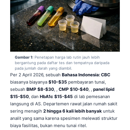
Gambar 1:
Penetapan harga lab rutin jauh lebih
bergantung pada daftar tes dan tempatnya daripada
pada jumlah darah yang diambil.
Per 2 April 2026, sebuah
Bahasa Indonesia: CBC
biasanya biayanya
$10-$35
pembayaran tunai,
sebuah
BMP
$8-$30
, ,
CMP
$10-$40
, ,
panel lipid
$15-$50
, dan
HbA1c
$15-$45
di lab pemesanan
langsung di AS. Departemen rawat jalan rumah sakit
sering menagih
2 hingga 6 kali lebih banyak
untuk
analit yang sama karena spesimen melewati struktur
biaya fasilitas, bukan menu tunai ritel.