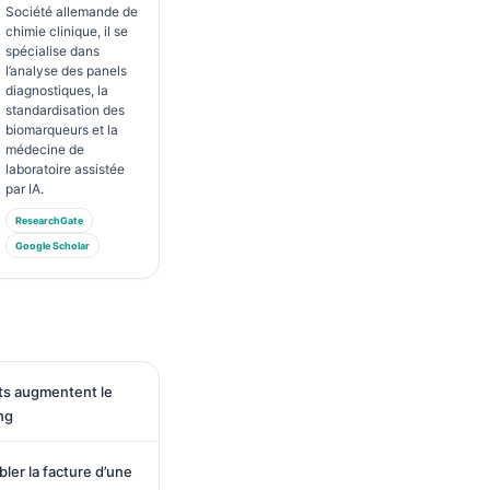
Société allemande de
chimie clinique, il se
spécialise dans
l’analyse des panels
diagnostiques, la
standardisation des
biomarqueurs et la
médecine de
laboratoire assistée
par IA.
ResearchGate
Google Scholar
ts augmentent le
ng
ler la facture d’une