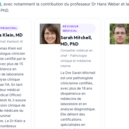
I
, avec notamment la contribution du professeur Dr Hans Weber et la
 PhD.
RÉVISEUR
 PRINCIPAL
MÉDICAL
 Klein, MD
Sarah Mitchell,
ef, Kantesti AI
MD, PhD
mas Klein est
Conseiller médical en
logue clinicien
chef - Pathologie
ste certifié par le
clinique et médecine
avec plus de 15
interne
érience en
La Dre Sarah Mitchell
de laboratoire
est une pathologiste
lyse clinique
clinicienne certifiée,
ar l’IA. En tant
avec plus de 18 ans
teur médical
d’expérience en
dical Officer)
médecine de
sti AI, il assure
laboratoire et en
ision clinique de
analyse diagnostique.
ude médicale du
Elle détient des
euronal
certifications
re. Le Dr Klein a
spécialisées en
e nombreux