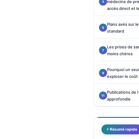
médecine de prem
Català
accès direct et l
O‘zbekcha
Plans axés sur l
Українська
standard
አማርኛ
Kiswahili
Les prises de sa
moins chères
ភាសាខ្មែរ
ဗမာစာ
Pourquoi un seul
ไทย
exploser le coût 
Tagalog
Publications de 
Tiếng Việt
approfondie
Bahasa Melayu
മലയാളം
ಕನ್ನಡ
⚡ Résumé rapide
ગુજરાતી