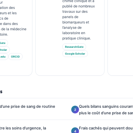
chimie clinique et a
ur
publié de nombreux
tation des
travaux sur des
urs et les
panels de
cs de
biomarqueurs et
re dans des
l’analyse de
 de la médecine
laboratoire en
toire.
pratique clinique.
Gate
ResearchGate
holar
Google Scholar
.edu
ORCID
s
 d’une prise de sang de routine
Quels bilans sanguins couran
plus le coût d’une prise de sa
e les soins d’urgence, la
Frais cachés qui peuvent doub