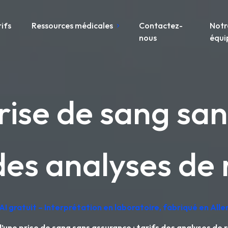
rifs
Ressources médicales
Contactez-
Notr
nous
équi
rise de sang san
 des analyses de 
AI gratuit – Interprétation en laboratoire, fabriqué en Al
’une prise de sang sans assurance : tarifs des analyses de 