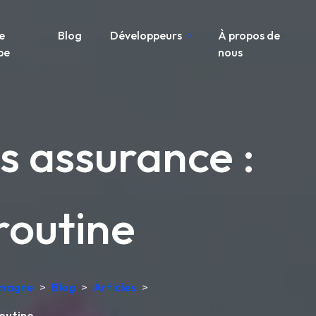
e
Blog
Développeurs
À propos de
pe
nous
s assurance :
routine
lemagne
>
Blog
>
Articles
>
routine