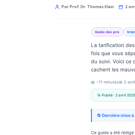
Par Prof. Dr. Thomas Klein
2 avr
Guide des prix
Inte
La tarification d
fois que vous sépa
du suivi. Voici ce
cachent les mauva
📖 ~11 minutes
📅
2 avri
📝 Publié :
2 avril 202
🔄 Dernière mise à 
Norsk bokmål
Ślōnskŏ gŏdka
Ce guide a été rédigé 