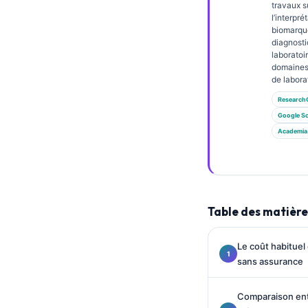
Gàidhlig
travaux s
l’interpré
Euskara
biomarque
diagnosti
Македонски јазик
laboratoi
domaines
Latviešu valoda
de labora
Galego
Research
অসমীয়া
Google Sc
Academia
සිංහල
سنڌي
پښتو
Table des matière
Slovenčina
Le coût habituel
Hrvatski
sans assurance
Suomi
Қазақ тілі
Comparaison entr