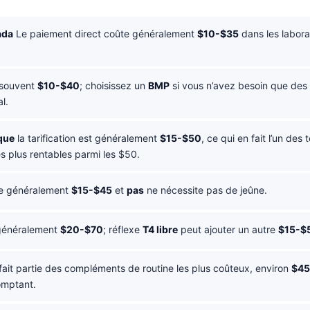
ada
Le paiement direct coûte généralement
$10-$35
dans les labora
souvent
$10-$40
; choisissez un
BMP
si vous n’avez besoin que des 
l.
ique
la tarification est généralement
$15-$50
, ce qui en fait l’un des 
s plus rentables parmi les $50.
e généralement
$15-$45
et
pas
ne nécessite pas de jeûne.
généralement
$20-$70
; réflexe
T4 libre
peut ajouter un autre
$15-$
fait partie des compléments de routine les plus coûteux, environ
$45
omptant.