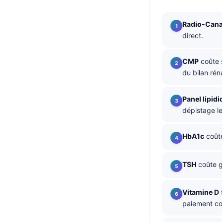
தமிழ்
Radio-Can
తెలుగు
direct.
मराठी
CMP
coûte 
اردو
du bilan réna
বাংলা
Shqip
Panel lipid
dépistage le
Magyar
Slovenščina
HbA1c
coût
한국어
Polski
TSH
coûte 
Lietuvių kalba
Vitamine D
Русский
paiement c
ქართული