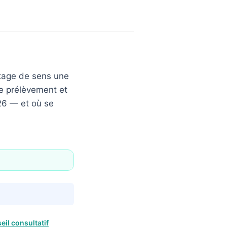
ntage de sens une
de prélèvement et
026 — et où se
eil consultatif