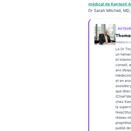
médical de Kantesti A
Frysk
Dr Sarah Mitchell, MD,
Esperanto
Беларуская мова
AUTEUR
Татар теле
Thomas
Médecin-ch
Кыргызча
Le Dr Tho
ئۇيغۇرچە
un hémato
et interni
Cebuano
conseil, 
ans d’exp
Basa Jawa
médecine 
et en ana
ພາສາລາວ
assistée p
que direc
Монгол
(Chief Me
chez Kante
Afrikaans
la superv
العربية المغربية
l’exactit
réseau n
Occitan
propriétai
publié d