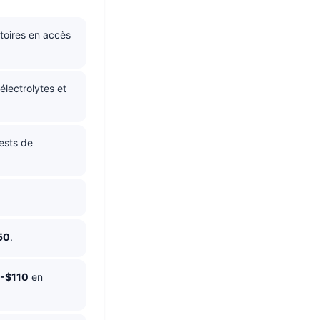
toires en accès
électrolytes et
tests de
50
.
-$110
en