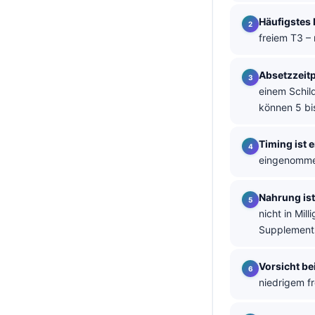
தமிழ்
Häufigstes
freiem T3 –
తెలుగు
मराठी
Absetzzeit
اردو
einem Schil
können 5 bi
বাংলা
Shqip
Timing ist 
Magyar
eingenommen
Slovenščina
Nahrung is
한국어
nicht in Mi
Polski
Supplement
Lietuvių kalba
Vorsicht b
Русский
niedrigem fr
ქართული