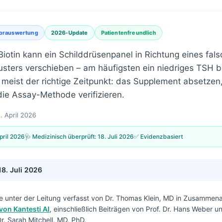
orauswertung
2026-Update
Patientenfreundlich
iotin kann ein Schilddrüsenpanel in Richtung eines fal
sters verschieben – am häufigsten ein niedriges TSH b
t meist der richtige Zeitpunkt: das Supplement absetzen
ie Assay-Methode verifizieren.
. April 2026
pril 2026
🩺 Medizinisch überprüft:
18. Juli 2026
✅ Evidenzbasiert
18. Juli 2026
e unter der Leitung verfasst von
Dr. Thomas Klein, MD
in Zusammenar
von Kantesti AI
, einschließlich Beiträgen von Prof. Dr. Hans Weber u
. Sarah Mitchell, MD, PhD.