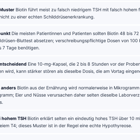
 Muster
Biotin führt meist zu falsch niedrigem TSH mit falsch hohem 
 nicht zu einer echten Schilddrüsenerkrankung.
punkt
Die meisten Patientinnen und Patienten sollten Biotin 48 bis 7
ddrüsen-Bluttest absetzen; verschreibungspflichtige Dosen von 100
s 7 Tage benötigen.
entscheidend
Eine 10-mg-Kapsel, die 2 bis 8 Stunden vor der Prob
 wird, kann stärker stören als dieselbe Dosis, die am Vortag eing
t anders
Biotin aus der Ernährung wird normalerweise in Mikrogram
lligramm; Eier und Nüsse verursachen daher selten dieselbe Laborver
s.
ei hohem TSH
Biotin erklärt selten ein eindeutig hohes TSH über 10 m
eiem T4; dieses Muster ist in der Regel eine echte Hypothyreose.