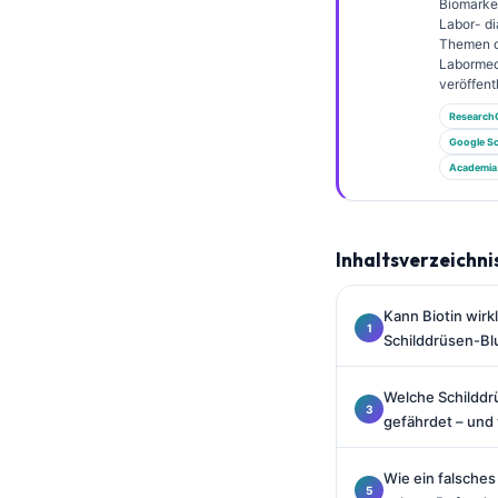
Gàidhlig
Biomarke
Labor- di
Euskara
Themen 
Labormed
Македонски јазик
veröffentl
Latviešu valoda
Research
Google Sc
Galego
Academia
অসমীয়া
සිංහල
Inhaltsverzeichni
سنڌي
پښتو
Kann Biotin wirk
Schilddrüsen-Bl
Slovenčina
Welche Schilddr
Hrvatski
gefährdet – und
Suomi
Қазақ тілі
Wie ein falsche