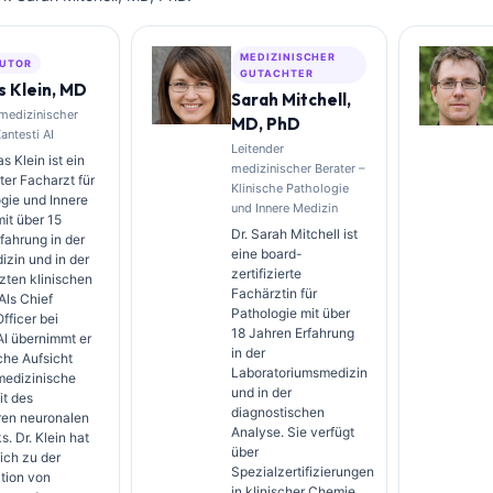
MEDIZINISCHER
UTOR
GUTACHTER
 Klein, MD
Sarah Mitchell,
 medizinischer
MD, PhD
Kantesti AI
Leitender
s Klein ist ein
medizinischer Berater –
rter Facharzt für
Klinische Pathologie
gie und Innere
und Innere Medizin
it über 15
Dr. Sarah Mitchell ist
fahrung in der
eine board-
zin und in der
zertifizierte
zten klinischen
Fachärztin für
Als Chief
Pathologie mit über
fficer bei
18 Jahren Erfahrung
AI übernimmt er
in der
sche Aufsicht
Laboratoriumsmedizin
medizinische
und in der
it des
diagnostischen
ren neuronalen
Analyse. Sie verfügt
. Dr. Klein hat
über
ich zu der
Spezialzertifizierungen
ation von
in klinischer Chemie