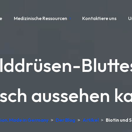
e
Medizinische Ressourcen
Kontaktiere uns
U
hilddrüsen-Blutt
lsch aussehen k
tion, Made in Germany
>
Der Blog
>
Artikel
>
Biotin und 