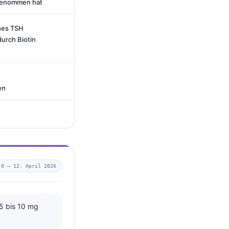
ngenommen hat
hes TSH
durch Biotin
en
.0 —
12. April 2026
5 bis 10 mg