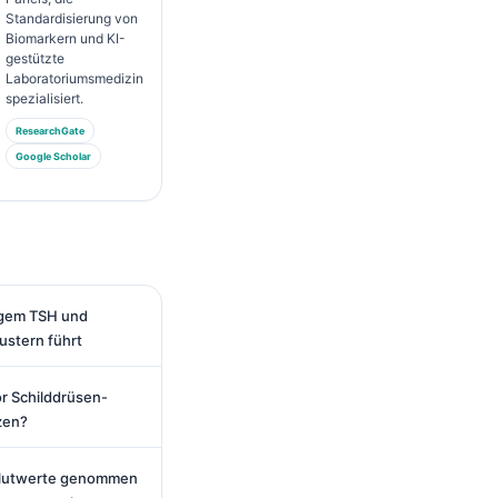
Standardisierung von
Biomarkern und KI-
gestützte
Laboratoriumsmedizin
spezialisiert.
ResearchGate
Google Scholar
rigem TSH und
stern führt
or Schilddrüsen-
zen?
Blutwerte genommen