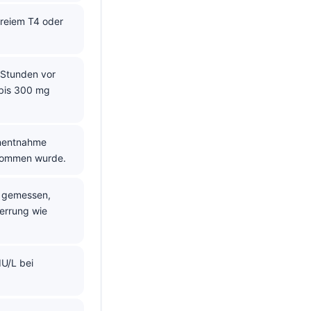
freiem T4 oder
2 Stunden vor
 bis 300 mg
enentnahme
enommen wurde.
m gemessen,
zerrung wie
IU/L bei