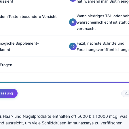
ussieht
hat, während man Biotin ei
Wann niedriges TSH oder ho
 dem Testen besondere Vorsicht
wahrscheinlich echt ist statt 
verursacht
 mögliche Supplement-
Fazit, nächste Schritte und
rkennt
Forschungsveröffentlichung
 Fragen
fassung
v1
s
Haar- und Nagelprodukte enthalten oft 5000 bis 10000 mcg, was 
und ausreicht, um viele Schilddrüsen-Immunassays zu verfälschen.