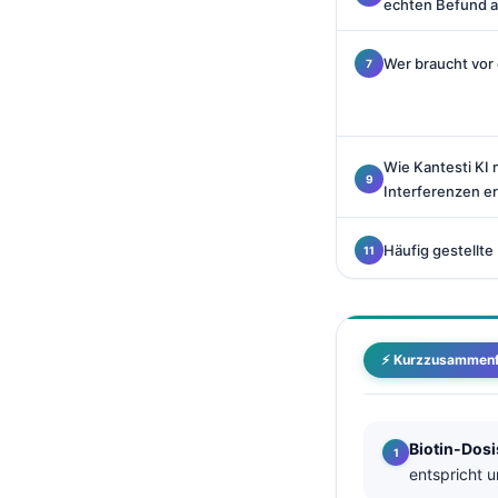
echten Befund a
Català
O‘zbekcha
Wer braucht vor
Українська
አማርኛ
Kiswahili
Wie Kantesti KI
Interferenzen e
ភាសាខ្មែរ
ဗမာစာ
Häufig gestellte
ไทย
Tagalog
Tiếng Việt
⚡ Kurzzusammen
Bahasa Melayu
മലയാളം
Biotin-Dosi
ಕನ್ನಡ
entspricht 
ગુજરાતી