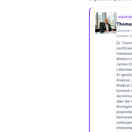
Frysk
Esperanto
HAUPTA
Thomas
Беларуская мова
Leitender
Татар теле
Direktor, 
Dr. Thoma
Кыргызча
zertifizie
Hämatolo
ئۇيغۇرچە
Medizin m
Cebuano
Jahren Er
Labormedi
Basa Jawa
KI-gestüt
Analyse. 
ພາສາລາວ
Medical O
Kantesti 
Монгол
die klini
über die 
Afrikaans
Richtigke
proprietä
العربية المغربية
Netzwerks
Occitan
umfangre
Interpret