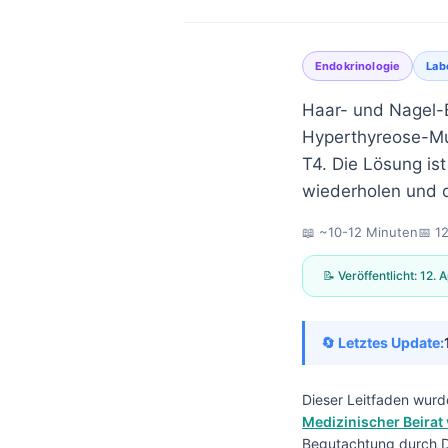
Endokrinologie
Lab
Haar- und Nagel-B
Hyperthyreose-Mu
T4. Die Lösung is
wiederholen und d
📖 ~10-12 Minuten
📅
12
📝 Veröffentlicht:
12. A
🔄 Letztes Update:
Dieser Leitfaden wurd
Norsk bokmål
Medizinischer Beirat 
Ślōnskŏ gŏdka
Begutachtung durch Dr