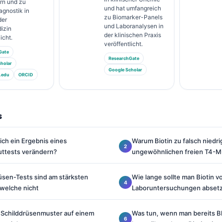
rn und zu
und hat umfangreich
agnostik in
zu Biomarker-Panels
der
und Laboranalysen in
izin
der klinischen Praxis
icht.
veröffentlicht.
Gate
ResearchGate
holar
Google Scholar
.edu
ORCID
s
lich ein Ergebnis eines
Warum Biotin zu falsch nied
uttests verändern?
ungewöhnlichen freien T4-Mu
üsen-Tests sind am stärksten
Wie lange sollte man Biotin v
 welche nicht
Laboruntersuchungen abset
s Schilddrüsenmuster auf einem
Was tun, wenn man bereits 