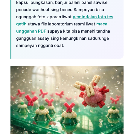
kapsul pungkasan, banjur baleni panel sawise
Frysk
periode washout sing bener. Sampeyan bisa
Esperanto
ngunggah foto laporan liwat
pemindaian foto tes
getih
utawa file laboratorium resmi liwat
maca
Беларуская мова
unggahan PDF
supaya kita bisa menehi tandha
Татар теле
gangguan assay sing kemungkinan sadurunge
sampeyan ngganti obat.
Кыргызча
ئۇيغۇرچە
Cebuano
ພາສາລາວ
Монгол
Afrikaans
العربية المغربية
Occitan
Gàidhlig