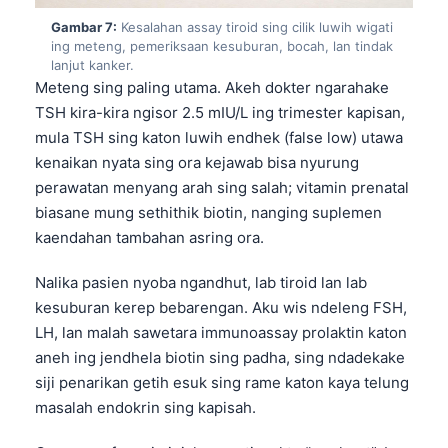
日本語
Gambar 7:
Kesalahan assay tiroid sing cilik luwih wigati
Eesti
ing meteng, pemeriksaan kesuburan, bocah, lan tindak
lanjut kanker.
Azərbaycan dili
Meteng sing paling utama. Akeh dokter ngarahake
Bosanski
TSH kira-kira ngisor 2.5 mIU/L ing trimester kapisan,
mula TSH sing katon luwih endhek (false low) utawa
Svenska
kenaikan nyata sing ora kejawab bisa nyurung
Српски језик
perawatan menyang arah sing salah; vitamin prenatal
Íslenska
biasane mung sethithik biotin, nanging suplemen
kaendahan tambahan asring ora.
Հայերեն
Bahasa Indonesia
Nalika pasien nyoba ngandhut, lab tiroid lan lab
kesuburan kerep bebarengan. Aku wis ndeleng FSH,
हिन्दी
LH, lan malah sawetara immunoassay prolaktin katon
Nederlands
aneh ing jendhela biotin sing padha, sing ndadekake
Dansk
siji penarikan getih esuk sing rame katon kaya telung
Български
masalah endokrin sing kapisah.
فارسی