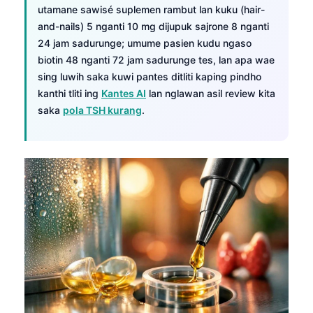
utamane sawisé suplemen rambut lan kuku (hair-
and-nails) 5 nganti 10 mg dijupuk sajrone 8 nganti
24 jam sadurunge; umume pasien kudu ngaso
biotin 48 nganti 72 jam sadurunge tes, lan apa wae
sing luwih saka kuwi pantes ditliti kaping pindho
kanthi tliti ing
Kantes AI
lan nglawan asil review kita
saka
pola TSH kurang
.