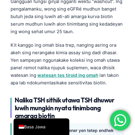
Gangguan fungsi ginjal ngganti wektu “washout”. Ing
简体中文
pengalamanku, wong sing eGFRé mudhun banget
butuh jeda sing luwih ati-ati amarga kurva biotin
Română
serum mudhun luwih alon tinimbang sing kedadeyan
Türkçe
ing wong sehat umur 25 taun.
Ελληνικά
Kit kanggo ing omah bisa trep, nanging asring ora
Português
akeh sing nerangake kimia assay sing dadi dhasar.
Español
Yen sampeyan nggunakake koleksi ing omah utawa
Italiano
panel remot nalika njupuk suplemen, waca dhisik
watesan ing
watesan tes tiroid ing omah
lan takon
עִבְרִית
apa lab ndokumentasikake sensitivitas biotin.
Français
العربية
Nalika TSH sithik utawa TSH dhuwur
luwih mungkin nyata tinimbang
Deutsch
amarga biotin
English
Basa Jawa
TSH sing endhek mesthi bener yen tetep endhek