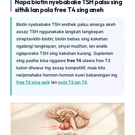
Napa biotin nyebabake TSH palsu sing
sithik lan pola free T4 sing aneh
Biotin nyebabake TSH endhek palsu amarga akeh
assay TSH nggunakake langkah tangkepan
streptavidin-biotin; biotin bebas sing kakehan
ngalangi tangkepan, sinyal mudhun, lan analis
nglaporake TSH sing kakehan kurang. Suplemen
sing padha bisa nggawe
free T4
utawa free T3
katon dhuwur ing assay kompetitif, mula kita
nerjemahake hormon-hormon kuwi bebarengan ing
free T4 sing apik
lan
pola T3 lan T4
.