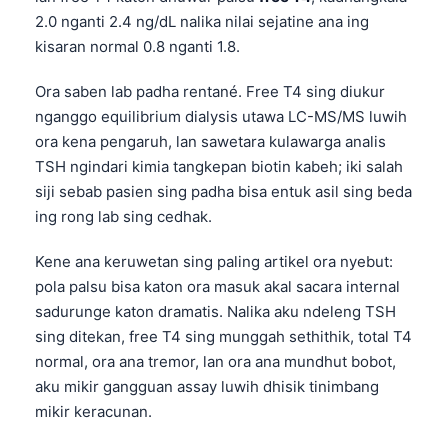
2.0 nganti 2.4 ng/dL nalika nilai sejatine ana ing
kisaran normal 0.8 nganti 1.8.
Ora saben lab padha rentané. Free T4 sing diukur
nganggo equilibrium dialysis utawa LC-MS/MS luwih
ora kena pengaruh, lan sawetara kulawarga analis
TSH ngindari kimia tangkepan biotin kabeh; iki salah
siji sebab pasien sing padha bisa entuk asil sing beda
ing rong lab sing cedhak.
Kene ana keruwetan sing paling artikel ora nyebut:
pola palsu bisa katon ora masuk akal sacara internal
sadurunge katon dramatis. Nalika aku ndeleng TSH
sing ditekan, free T4 sing munggah sethithik, total T4
normal, ora ana tremor, lan ora ana mundhut bobot,
aku mikir gangguan assay luwih dhisik tinimbang
mikir keracunan.