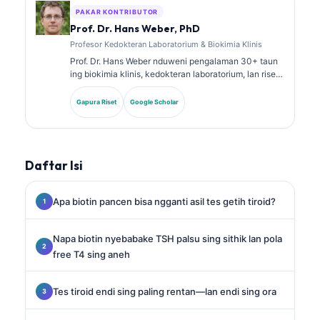
PAKAR KONTRIBUTOR
Prof. Dr. Hans Weber, PhD
Profesor Kedokteran Laboratorium & Biokimia Klinis
Prof. Dr. Hans Weber nduweni pengalaman 30+ taun
ing biokimia klinis, kedokteran laboratorium, lan riset
biomarker. Mantan Presiden saka German Society for
Clinical Chemistry, dheweke spesialis ing analisis
Gapura Riset
Google Scholar
panel diagnostik, standarisasi biomarker, lan
kedokteran laboratorium sing dibantu AI.
Daftar Isi
Apa biotin pancen bisa ngganti asil tes getih tiroid?
Napa biotin nyebabake TSH palsu sing sithik lan pola
free T4 sing aneh
Tes tiroid endi sing paling rentan—lan endi sing ora