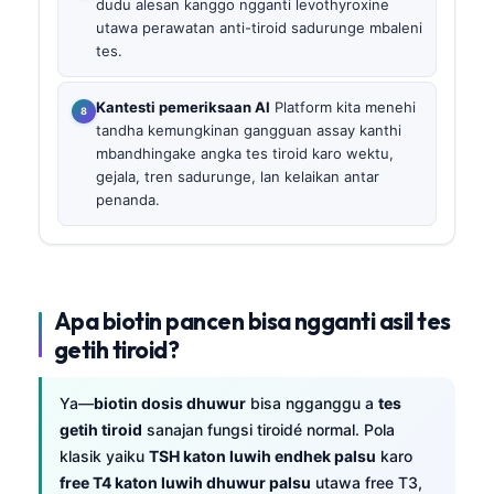
dudu alesan kanggo ngganti levothyroxine
utawa perawatan anti-tiroid sadurunge mbaleni
tes.
Kantesti pemeriksaan AI
Platform kita menehi
tandha kemungkinan gangguan assay kanthi
mbandhingake angka tes tiroid karo wektu,
gejala, tren sadurunge, lan kelaikan antar
penanda.
Apa biotin pancen bisa ngganti asil tes
getih tiroid?
Ya—
biotin dosis dhuwur
bisa ngganggu a
tes
getih tiroid
sanajan fungsi tiroidé normal. Pola
klasik yaiku
TSH katon luwih endhek palsu
karo
free T4 katon luwih dhuwur palsu
utawa free T3,