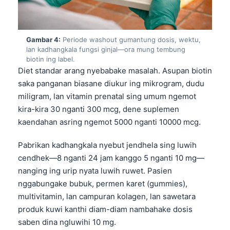
Gambar 4:
Periode washout gumantung dosis, wektu,
lan kadhangkala fungsi ginjal—ora mung tembung
biotin ing label.
Diet standar arang nyebabake masalah. Asupan biotin
saka panganan biasane diukur ing mikrogram, dudu
miligram, lan vitamin prenatal sing umum ngemot
kira-kira 30 nganti 300 mcg, dene suplemen
kaendahan asring ngemot 5000 nganti 10000 mcg.
Pabrikan kadhangkala nyebut jendhela sing luwih
cendhek—8 nganti 24 jam kanggo 5 nganti 10 mg—
nanging ing urip nyata luwih ruwet. Pasien
nggabungake bubuk, permen karet (gummies),
multivitamin, lan campuran kolagen, lan sawetara
produk kuwi kanthi diam-diam nambahake dosis
saben dina ngluwihi 10 mg.