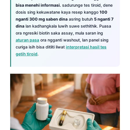
bisa menehi informasi.
sadurunge tes tiroid, dene
dosis sing kekuwatane kaya resep kanggo
100
nganti 300 mg saben dina
asring butuh
5 nganti 7
dina
lan kadhangkala luwih suwe sethithik. Puasa
ora ngresiki biotin saka assay, mula saran ing
aturan pasa
ora ngganti washout, lan panel sing
curiga isih bisa ditliti liwat
interpretasi hasil tes
getih tiroid
.