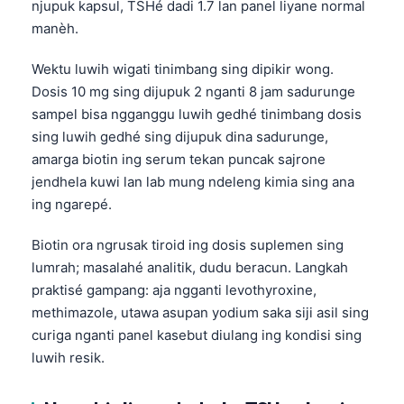
njupuk kapsul, TSHé dadi 1.7 lan panel liyane normal
manèh.
Wektu luwih wigati tinimbang sing dipikir wong.
Dosis 10 mg sing dijupuk 2 nganti 8 jam sadurunge
sampel bisa ngganggu luwih gedhé tinimbang dosis
sing luwih gedhé sing dijupuk dina sadurunge,
amarga biotin ing serum tekan puncak sajrone
jendhela kuwi lan lab mung ndeleng kimia sing ana
ing ngarepé.
Biotin ora ngrusak tiroid ing dosis suplemen sing
lumrah; masalahé analitik, dudu beracun. Langkah
praktisé gampang: aja ngganti levothyroxine,
methimazole, utawa asupan yodium saka siji asil sing
curiga nganti panel kasebut diulang ing kondisi sing
luwih resik.