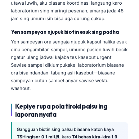
utawa luwih, aku biasane koordinasi langsung karo
laboratorium sing maringi pesenan, amarga jeda 48
jam sing umum isih bisa uga durung cukup.
Yen sampeyan njupuk biotin esuk sing padha
Yen sampeyan ora sengaja njupuk kapsul nalika esuk
dina pengambilan sampel, umume pasien luwih becik
ngatur ulang jadwal kajaba tes kasebut urgent.
Sawise sampel diklumpukake, laboratorium biasane
ora bisa ndandani tabung asli kasebut—biasane
sampeyan butuh sampel anyar sawise wektu
washout.
Kepiye rupa pola tiroid palsu ing
laporan nyata
Gangguan biotin sing palsu biasane katon kaya
TSH ngisor 0.1 mIU/L
karo
T4 bebas kira-kira 1.9