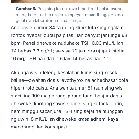
Gambar 5:
Pola sing katon kaya hipertiroid palsu asring
mung katon cetha nalika sampeyan mbandhingake karo
gejala lan laboratorium sadurunge.
Ana pasien umur 34 taun ing klinik kita sing ngalami
rontok nyebar, dudu palpitasi, lan denyut jantunge 68
bpm. Panel dheweke nuduhake TSH 0.03 mIU/L lan
T4 bebas 2.2 ng/dL; sawise 72 jam ora njupuk biotin
10 mg, TSH bali dadi 1.6 lan T4 bebas dadi 1.1.
Aku uga wis ndeleng kesalahan klinis sing kosok
baline—owahan dosis levothyroxine adhedhasar pola
hipertiroid palsu. Ana wanita umur 61 taun sing wis
stabil ing 100 mcg pirang-pirang taun, banjur dosis
dheweke dipotong sawise panel sing kethok biotin;
nem minggu sabanjure TSH sing sejatine munggah
ngluwihi 8 mIU/L lan dheweke krasa adhem, kaya
mendhung, lan konstipasi.