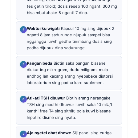
tes getih tiroid; dosis resep 100 nganti 300 mg
bisa mbutuhake 5 nganti 7 dina.
Wektu iku wigati
Kapsul 10 mg sing dijupuk 2
nganti 8 jam sadurunge njupuk sampel bisa
ngganggu luwih gedhe tinimbang dosis sing
padha dijupuk dina sadurunge.
Pangan beda
Biotin saka pangan biasane
diukur ing mikrogram, dudu miligram, mula
endhog lan kacang arang nyebabake distorsi
laboratorium sing padha karo suplemen.
Ati-ati TSH dhuwur
Biotin arang nerangake
TSH sing mesthi dhuwur luwih saka 10 mIU/L
kanthi free T4 sing sithik; pola kuwi biasane
hipotiroidisme sing nyata.
Aja nyetel obat dhewe
Siji panel sing curiga