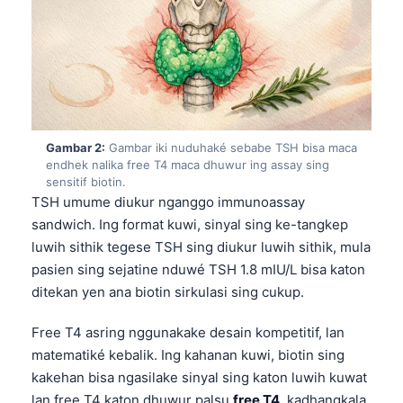
Gambar 2:
Gambar iki nuduhaké sebabe TSH bisa maca
endhek nalika free T4 maca dhuwur ing assay sing
sensitif biotin.
TSH umume diukur nganggo immunoassay
sandwich. Ing format kuwi, sinyal sing ke-tangkep
luwih sithik tegese TSH sing diukur luwih sithik, mula
pasien sing sejatine nduwé TSH 1.8 mIU/L bisa katon
ditekan yen ana biotin sirkulasi sing cukup.
Free T4 asring nggunakake desain kompetitif, lan
matematiké kebalik. Ing kahanan kuwi, biotin sing
kakehan bisa ngasilake sinyal sing katon luwih kuwat
lan free T4 katon dhuwur palsu
free T4
, kadhangkala