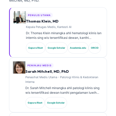
Mitchell, MD, PhD.
PENULIS UTAMA
Thomas Klein, MD
Kepala Petugas Medis, Kantesti AI
Dr. Thomas Klein minangka ahli hematologi klinis lan
internis sing wis tersertifikasi dewan, kanthi
pengalaman luwih saka 15 taun ing bidang
kedokteran laboratorium lan analisis klinis sing
Gapura Riset
Google Scholar
Academia.edu
ORCID
dibantu AI. Minangka Chief Medical Officer ing
Kantesti AI, dheweke menehi pengawasan klinis
marang ketepatan medis saka jaringan saraf
kepemilikan kasebut. Dr. Klein wis nerbitake akeh
PENINJAU MEDIS
babagan interpretasi biomarker lan diagnostik
Sarah Mitchell, MD, PhD
laboratorium ing topik kedokteran laboratorium.
Penasihat Medis Utama - Patologi Klinis & Kedokteran
Interna
Dr. Sarah Mitchell minangka ahli patologi klinis sing
wis tersertifikasi dewan kanthi pengalaman luwih
saka 18 taun ing bidang kedokteran laboratorium lan
analisis diagnostik. Dheweke nduweni sertifikasi
Gapura Riset
Google Scholar
spesialis ing kimia klinis lan wis akeh nerbitake
babagan panel biomarker lan analisis laboratorium ing
praktik klinis.