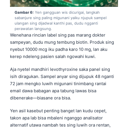
Euskara
Македонски јазик
Gambar 6:
Yen gangguan wis dicurigai, langkah
sabanjure sing paling migunani yaiku njupuk sampel
Latviešu valoda
ulangan sing dijadwal kanthi pas, dudu ngganti
Galego
perawatan langsung.
Wenehana rincian label sing pas marang dokter
অসমীয়া
sampeyan, dudu mung tembung biotin. Produk sing
සිංහල
nyebut 10000 mcg iku padha karo 10 mg, lan aku
kerep ndeleng pasien salah ngowahi kuwi.
سنڌي
پښتو
Aja nyetel mandhiri levothyroxine saka panel sing
isih diragukan. Sampel anyar sing dijupuk 48 nganti
72 jam mengko luwih migunani tinimbang rantai
Slovenčina
email dawa babagan apa tabung lawas bisa
Hrvatski
dibenerake—biasane ora bisa.
Suomi
Yen asil kasebut penting banget lan kudu cepet,
Қазақ тілі
takon apa lab bisa mbaleni nganggo analisator
Català
alternatif utawa nambah tes sing luwih ora rentan,