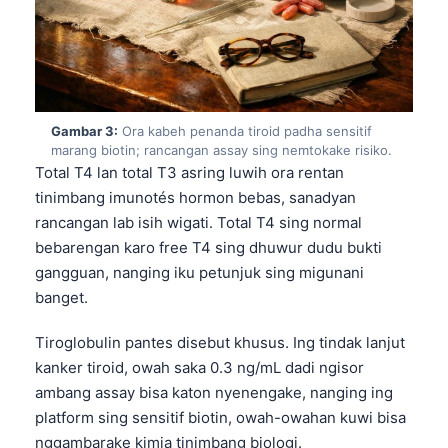
Gambar 3:
Ora kabeh penanda tiroid padha sensitif
marang biotin; rancangan assay sing nemtokake risiko.
Total T4 lan total T3 asring luwih ora rentan
tinimbang imunotés hormon bebas, sanadyan
rancangan lab isih wigati. Total T4 sing normal
bebarengan karo free T4 sing dhuwur dudu bukti
gangguan, nanging iku petunjuk sing migunani
banget.
Tiroglobulin pantes disebut khusus. Ing tindak lanjut
kanker tiroid, owah saka 0.3 ng/mL dadi ngisor
ambang assay bisa katon nyenengake, nanging ing
platform sing sensitif biotin, owah-owahan kuwi bisa
nggambarake kimia tinimbang biologi.