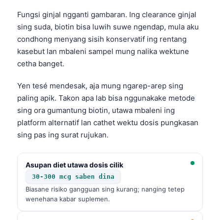
Fungsi ginjal ngganti gambaran. Ing clearance ginjal
sing suda, biotin bisa luwih suwe ngendap, mula aku
condhong menyang sisih konservatif ing rentang
kasebut lan mbaleni sampel mung nalika wektune
cetha banget.
Yen tesé mendesak, aja mung ngarep-arep sing
paling apik. Takon apa lab bisa nggunakake metode
sing ora gumantung biotin, utawa mbaleni ing
platform alternatif lan cathet wektu dosis pungkasan
sing pas ing surat rujukan.
Asupan diet utawa dosis cilik
30-300 mcg saben dina
Biasane risiko gangguan sing kurang; nanging tetep
wenehana kabar suplemen.