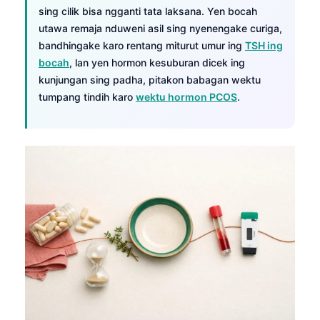
sing cilik bisa ngganti tata laksana. Yen bocah
తెలుగు
utawa remaja nduweni asil sing nyenengake curiga,
मराठी
bandhingake karo rentang miturut umur ing
TSH ing
bocah
, lan yen hormon kesuburan dicek ing
اردو
kunjungan sing padha, pitakon babagan wektu
বাংলা
tumpang tindih karo
wektu hormon PCOS
.
Shqip
Magyar
Slovenščina
한국어
Polski
Lietuvių kalba
Русский
ქართული
Čeština