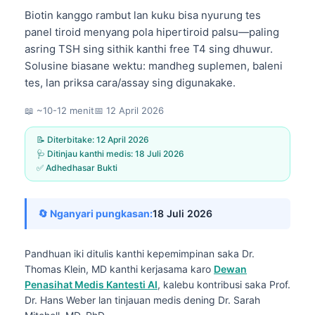
Biotin kanggo rambut lan kuku bisa nyurung tes
panel tiroid menyang pola hipertiroid palsu—paling
asring TSH sing sithik kanthi free T4 sing dhuwur.
Solusine biasane wektu: mandheg suplemen, baleni
tes, lan priksa cara/assay sing digunakake.
📖 ~10-12 menit
📅
12 April 2026
📝 Diterbitake:
12 April 2026
🩺 Ditinjau kanthi medis:
18 Juli 2026
✅ Adhedhasar Bukti
🔄 Nganyari pungkasan:
18 Juli 2026
Pandhuan iki ditulis kanthi kepemimpinan saka
Dr.
Thomas Klein, MD
kanthi kerjasama karo
Dewan
Penasihat Medis Kantesti AI
, kalebu kontribusi saka Prof.
Dr. Hans Weber lan tinjauan medis dening Dr. Sarah