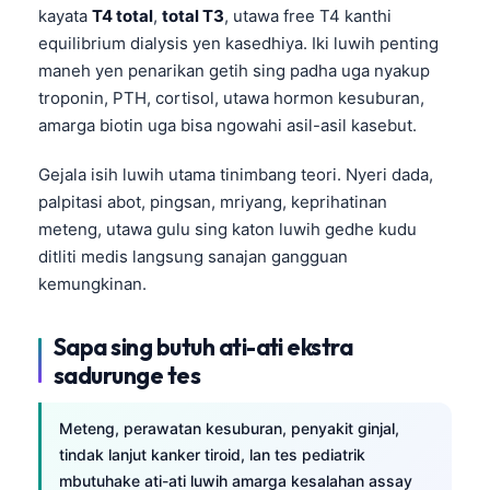
kayata
T4 total
,
total T3
, utawa free T4 kanthi
O‘zbekcha
equilibrium dialysis yen kasedhiya. Iki luwih penting
Українська
maneh yen penarikan getih sing padha uga nyakup
አማርኛ
troponin, PTH, cortisol, utawa hormon kesuburan,
amarga biotin uga bisa ngowahi asil-asil kasebut.
Kiswahili
ភាសាខ្មែរ
Gejala isih luwih utama tinimbang teori. Nyeri dada,
ဗမာစာ
palpitasi abot, pingsan, mriyang, keprihatinan
meteng, utawa gulu sing katon luwih gedhe kudu
ไทย
ditliti medis langsung sanajan gangguan
Tagalog
kemungkinan.
Tiếng Việt
Bahasa Melayu
Sapa sing butuh ati-ati ekstra
sadurunge tes
മലയാളം
ಕನ್ನಡ
Meteng, perawatan kesuburan, penyakit ginjal,
ગુજરાતી
tindak lanjut kanker tiroid, lan tes pediatrik
mbutuhake ati-ati luwih amarga kesalahan assay
தமிழ்