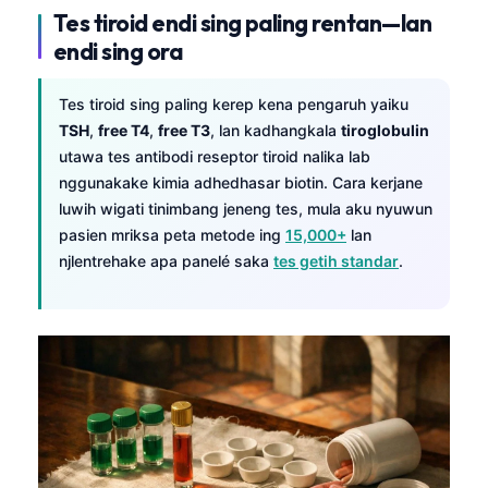
Tes tiroid endi sing paling rentan—lan
endi sing ora
Tes tiroid sing paling kerep kena pengaruh yaiku
TSH
,
free T4
,
free T3
, lan kadhangkala
tiroglobulin
utawa tes antibodi reseptor tiroid nalika lab
nggunakake kimia adhedhasar biotin. Cara kerjane
luwih wigati tinimbang jeneng tes, mula aku nyuwun
pasien mriksa peta metode ing
15,000+
lan
njlentrehake apa panelé saka
tes getih standar
.