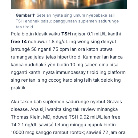
Gambar 1:
Setelan nyata sing umum nyebabake asil
TSH endhek palsu: panggunaan suplemen sadurunge
tes tiroid.
Pola biotin klasik yaiku
TSH
ngisor 0.1 mIU/L kanthi
free T4
ndhuwur 1.8 ng/dL ing wong sing denyut
jantungé 58 nganti 75 bpm lan ora katon utawa
rumangsa jelas-jelas hipertiroid. Kummer lan kanca-
kanca nuduhaké yèn biotin 10 mg saben dina bisa
ngganti kanthi nyata immunoassay tiroid ing platform
sing rentan, sing cocog karo sing isih tak delok ing
praktik.
Aku takon bab suplemen sadurunge nyebut Graves
disease. Ana siji wanita sing tak review minangka
Thomas Klein, MD, nduwé TSH 0.02 mIU/L lan free
T4 2.1 ng/dL sawisé telung minggu njupuk biotin
10000 mcg kanggo rambut rontok; sawisé 72 jam ora