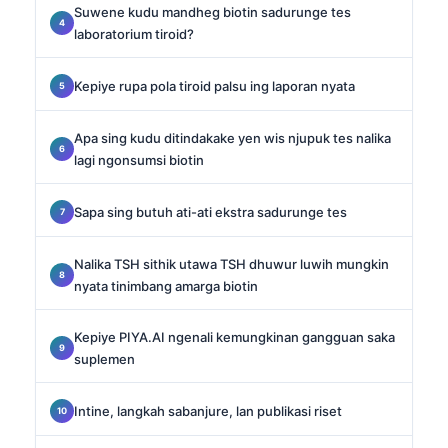
Suwene kudu mandheg biotin sadurunge tes
laboratorium tiroid?
Kepiye rupa pola tiroid palsu ing laporan nyata
Apa sing kudu ditindakake yen wis njupuk tes nalika
lagi ngonsumsi biotin
Sapa sing butuh ati-ati ekstra sadurunge tes
Nalika TSH sithik utawa TSH dhuwur luwih mungkin
nyata tinimbang amarga biotin
Kepiye PIYA.AI ngenali kemungkinan gangguan saka
suplemen
Intine, langkah sabanjure, lan publikasi riset