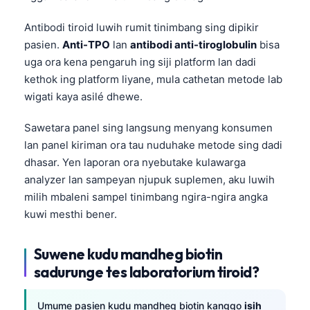
Antibodi tiroid luwih rumit tinimbang sing dipikir
pasien.
Anti-TPO
lan
antibodi anti-tiroglobulin
bisa
uga ora kena pengaruh ing siji platform lan dadi
kethok ing platform liyane, mula cathetan metode lab
wigati kaya asilé dhewe.
Sawetara panel sing langsung menyang konsumen
lan panel kiriman ora tau nuduhake metode sing dadi
dhasar. Yen laporan ora nyebutake kulawarga
analyzer lan sampeyan njupuk suplemen, aku luwih
milih mbaleni sampel tinimbang ngira-ngira angka
kuwi mesthi bener.
Suwene kudu mandheg biotin
sadurunge tes laboratorium tiroid?
Umume pasien kudu mandheg biotin kanggo
isih