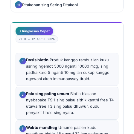
Pitakonan sing Sering Ditakoni
⚡ Ringkesan Cepet
v1.0 —
12 April 2026
Dosis biotin
Produk kanggo rambut lan kuku
asring ngemot 5000 nganti 10000 mcg, sing
padha karo 5 nganti 10 mg lan cukup kanggo
ngowahi akeh immunoassay tiroid.
Pola sing paling umum
Biotin biasane
nyebabake TSH sing palsu sithik kanthi free T4
utawa free T3 sing palsu dhuwur, dudu
penyakit tiroid sing nyata.
Wektu mandheg
Umume pasien kudu
mandheg biotin 48 nganti 72 jam sadurunge