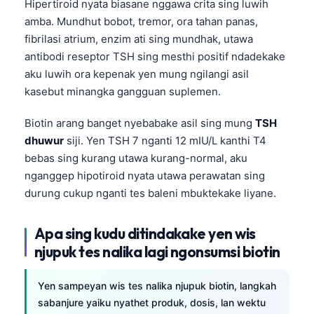
Hipertiroid nyata biasane nggawa crita sing luwih
amba. Mundhut bobot, tremor, ora tahan panas,
fibrilasi atrium, enzim ati sing mundhak, utawa
antibodi reseptor TSH sing mesthi positif ndadekake
aku luwih ora kepenak yen mung ngilangi asil
kasebut minangka gangguan suplemen.
Biotin arang banget nyebabake asil sing mung
TSH
dhuwur
siji. Yen TSH 7 nganti 12 mIU/L kanthi T4
bebas sing kurang utawa kurang-normal, aku
nganggep hipotiroid nyata utawa perawatan sing
durung cukup nganti tes baleni mbuktekake liyane.
Apa sing kudu ditindakake yen wis
njupuk tes nalika lagi ngonsumsi biotin
Norsk bokmål
Yen sampeyan wis tes nalika njupuk biotin, langkah
sabanjure yaiku nyathet produk, dosis, lan wektu
Ślōnskŏ gŏdka