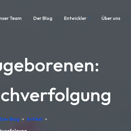
nser Team
Der Blog
Entwickler
Über uns
ugeborenen:
achverfolgung
Der Blog
>
Artikel
>
chverfolgung