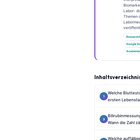
Gàidhlig
Biomarke
Euskara
Labor- di
Themen 
Македонски јазик
Labormed
veröffentl
Latviešu valoda
Research
Galego
Google Sc
অসমীয়া
Academia
සිංහල
سنڌي
Inhaltsverzeichni
پښتو
Welche Bluttes
ersten Lebenst
Slovenčina
Hrvatski
Bilirubinmessu
Wann die Zahl zä
Suomi
Қазақ тілі
Welche auffälli