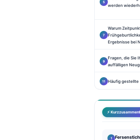
Català
werden wiederh
O‘zbekcha
Українська
Warum Zeitpunkt,
Frühgeburtlichke
አማርኛ
Ergebnisse bei
Kiswahili
ភាសាខ្មែរ
Fragen, die Sie 
auffälligen Neu
ဗမာစာ
ไทย
Häufig gestellte
Tagalog
Tiếng Việt
Bahasa Melayu
⚡ Kurzzusammen
മലയാളം
ಕನ್ನಡ
Fersenstic
ગુજરાતી