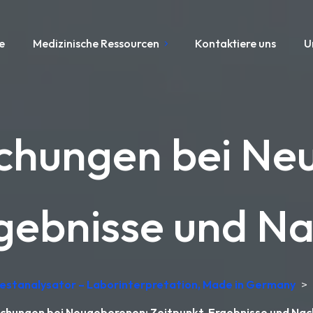
e
Medizinische Ressourcen
Kontaktiere uns
U
uchungen bei Ne
rgebnisse und N
testanalysator – Laborinterpretation, Made in Germany
>
chungen bei Neugeborenen: Zeitpunkt, Ergebnisse und Na