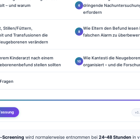
olt – und warum
dringende Nachuntersuchung
erfordern
 Stillen/Füttern,
Wie Eltern den Befund lesen
it und Transfusionen die
falschen Alarm zu überbewer
 Neugeborenen verändern
Ihrem Kinderarzt nach einem
Wie Kantesti die Neugebore
geborenenbefund stellen sollten
organisiert – und die Forschu
 Fragen
fassung
v1
h-Screening
wird normalerweise entnommen bei
24–48 Stunden
in v