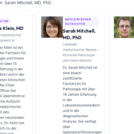
. Sarah Mitchell, MD, PhD.
MEDIZINISCHER
UTOR
GUTACHTER
 Klein, MD
Sarah Mitchell,
 medizinischer
MD, PhD
Kantesti AI
Leitender
s Klein ist ein
medizinischer Berater –
rter Facharzt für
Klinische Pathologie
gie und Innere
und Innere Medizin
it über 15
Dr. Sarah Mitchell ist
fahrung in der
eine board-
zin und in der
zertifizierte
zten klinischen
Fachärztin für
Als Chief
Pathologie mit über
fficer bei
18 Jahren Erfahrung
AI übernimmt er
in der
sche Aufsicht
Laboratoriumsmedizin
medizinische
und in der
it des
diagnostischen
ren neuronalen
Analyse. Sie verfügt
. Dr. Klein hat
über
ich zu der
Spezialzertifizierungen
ation von