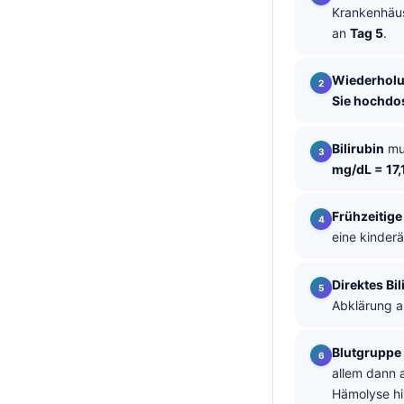
Krankenhäus
தமிழ்
an
Tag 5
.
తెలుగు
Wiederholu
मराठी
Sie hochdos
اردو
বাংলা
Bilirubin
mu
mg/dL = 17,
Shqip
Magyar
Frühzeitige
Slovenščina
eine kinder
한국어
Direktes Bil
Polski
Abklärung a
Lietuvių kalba
Blutgruppe
Русский
allem dann a
ქართული
Hämolyse hi