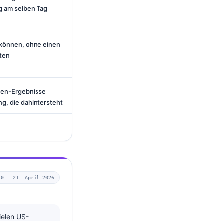
 am selben Tag
 können, ohne einen
ten
nen-Ergebnisse
ng, die dahintersteht
.0 —
21. April 2026
ielen US-