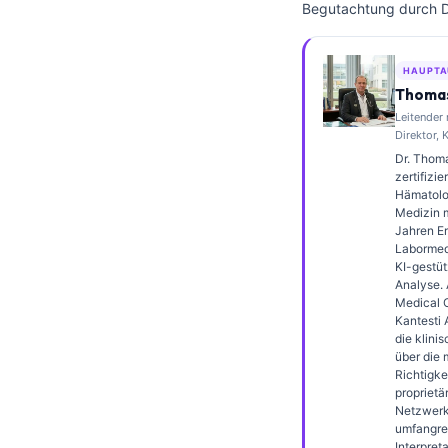
Begutachtung durch Dr
Frysk
Esperanto
HAUPTA
Беларуская мова
Thomas
Leitender
Татар теле
Direktor, 
Кыргызча
Dr. Thoma
zertifizie
ئۇيغۇرچە
Hämatolo
Medizin m
Cebuano
Jahren Er
Labormedi
Basa Jawa
KI-gestüt
ພາສາລາວ
Analyse. 
Medical O
Монгол
Kantesti 
die klini
Afrikaans
über die 
Richtigke
العربية المغربية
proprietä
Netzwerks
Occitan
umfangre
Interpret