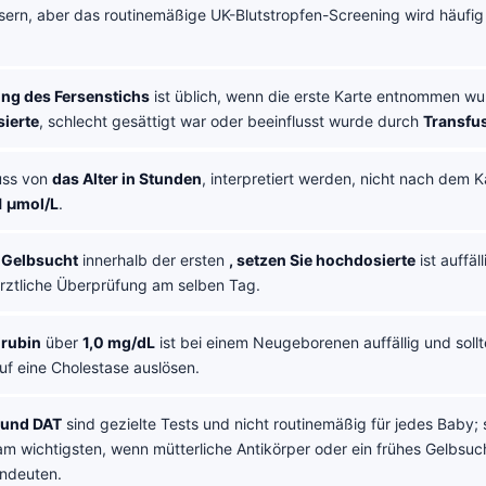
ern, aber das routinemäßige UK-Blutstropfen-Screening wird häufig
ng des Fersenstichs
ist üblich, wenn die erste Karte entnommen w
ierte
, schlecht gesättigt war oder beeinflusst wurde durch
Transfu
ss von
das Alter in Stunden
, interpretiert werden, nicht nach dem
1 µmol/L
.
 Gelbsucht
innerhalb der ersten
, setzen Sie hochdosierte
ist auffäl
ärztliche Überprüfung am selben Tag.
irubin
über
1,0 mg/dL
ist bei einem Neugeborenen auffällig und sollt
uf eine Cholestase auslösen.
 und DAT
sind gezielte Tests und nicht routinemäßig für jedes Baby; s
m wichtigsten, wenn mütterliche Antikörper oder ein frühes Gelbsuch
ndeuten.