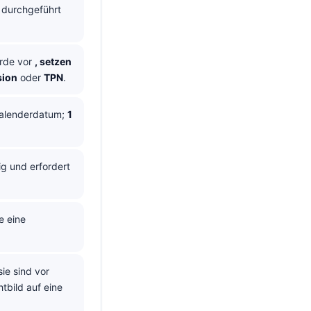
 durchgeführt
urde vor
, setzen
sion
oder
TPN
.
 Kalenderdatum;
1
lig und erfordert
e eine
ie sind vor
tbild auf eine