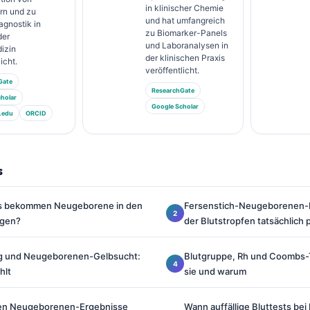
in klinischer Chemie
rn und zu
und hat umfangreich
agnostik in
zu Biomarker-Panels
der
und Laboranalysen in
izin
der klinischen Praxis
icht.
veröffentlicht.
Gate
ResearchGate
holar
Google Scholar
.edu
ORCID
s
ts bekommen Neugeborene in den
Fersenstich-Neugeborenen-B
agen?
der Blutstropfen tatsächlich 
ng und Neugeborenen-Gelbsucht:
Blutgruppe, Rh und Coombs-
hlt
sie und warum
gen Neugeborenen-Ergebnisse
Wann auffällige Bluttests be