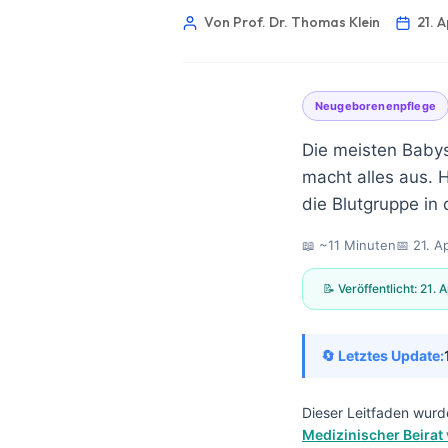
Von Prof. Dr. Thomas Klein
21. 
Neugeborenenpflege
Die meisten Babys
macht alles aus. 
die Blutgruppe in
📖 ~11 Minuten
📅
21. A
📝 Veröffentlicht:
21. A
🔄 Letztes Update:
Norsk bokmål
Dieser Leitfaden wurd
Medizinischer Beirat 
Ślōnskŏ gŏdka