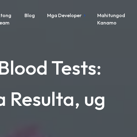
tong
Blog
Mga Developer
Mahitungod
Team
Kanamo
lood Tests:
 Resulta, ug