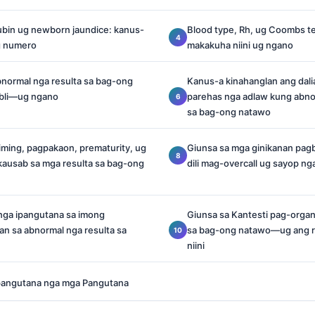
rubin ug newborn jaundice: kanus-
Blood type, Rh, ug Coombs te
g numero
makakuha niini ug ngano
normal nga resulta sa bag-ong
Kanus-a kinahanglan ang dali
ubli—ug ngano
parehas nga adlaw kung abno
sa bag-ong natawo
iming, pagpakaon, prematurity, ug
Giunsa sa mga ginikanan pag
kausab sa mga resulta sa bag-ong
dili mag-overcall ug sayop ng
ga ipangutana sa imong
Giunsa sa Kantesti pag-organ
an sa abnormal nga resulta sa
sa bag-ong natawo—ug ang re
niini
pangutana nga mga Pangutana