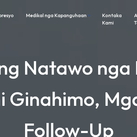
presyo
Medikal nga Kapanguhaan
Kontaka
A
Kami
g Natawo nga B
i Ginahimo, Mga
Follow-Up