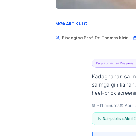
MGA ARTIKULO
Pinaagi sa Prof. Dr. Thomas Klein
Pag-atiman sa Bag-ong
Kadaghanan sa mg
sa mga ginikanan,
heel-prick screen
📖 ~11 minutos
📅
Abril 
📝 Nai-publish:
Abril 
Norsk bokmål
Ślōnskŏ gŏdka