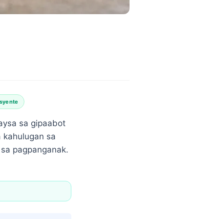
asyente
ysa sa gipaabot
a kahulugan sa
n sa pagpanganak.