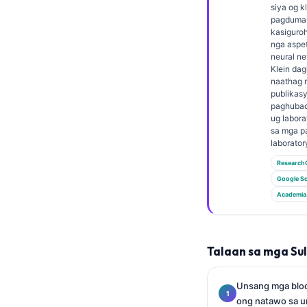
Euskara
siya og k
pagdumal
Македонски јазик
kasiguro
nga aspet
Latviešu valoda
neural ne
Galego
Klein dag
naathag 
অসমীয়া
publikas
paghubad
සිංහල
ug labora
sa mga p
سنڌي
laborator
پښتو
Research
Google Sc
Academia
Slovenčina
Hrvatski
Suomi
Talaan sa mga Su
Қазақ тілі
Unsang mga bloo
Català
ong natawo sa u