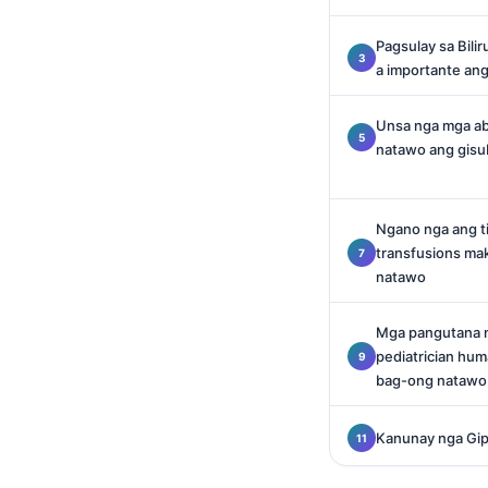
O‘zbekcha
Pagsulay sa Bili
Українська
a importante an
አማርኛ
Kiswahili
Unsa nga mga ab
natawo ang gis
ភាសាខ្មែរ
ဗမာစာ
Ngano nga ang t
ไทย
transfusions ma
Tagalog
natawo
Tiếng Việt
Mga pangutana n
Bahasa Melayu
pediatrician hum
മലയാളം
bag-ong natawo
ಕನ್ನಡ
Kanunay nga Gi
ગુજરાતી
தமிழ்