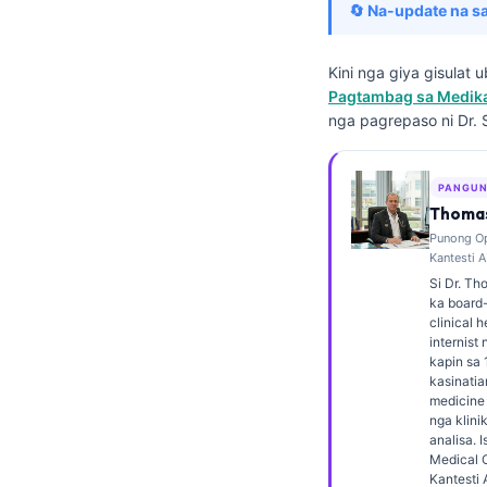
🔄 Na-update na sa
Frysk
Esperanto
Kini nga giya gisulat
Беларуская мова
Pagtambag sa Medikal
nga pagrepaso ni Dr. 
Татар теле
Кыргызча
PANGUN
ئۇيغۇرچە
Thomas
Basa Jawa
Punong Op
Kantesti A
ພາສາລາວ
Si Dr. Th
ka board-
Монгол
clinical 
internist
Afrikaans
kapin sa 
العربية المغربية
kasinatia
medicine 
Occitan
nga klini
analisa. I
Gàidhlig
Medical O
Kantesti 