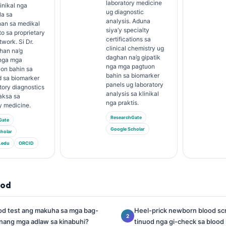
laboratory medicine
linikal nga
ug diagnostic
a sa
analysis. Aduna
han sa medikal
siya’y specialty
o sa proprietary
certifications sa
twork. Si Dr.
clinical chemistry ug
han na’g
daghan na’g gipatik
nga mga
nga mga pagtuon
yon bahin sa
bahin sa biomarker
 sa biomarker
panels ug laboratory
tory diagnostics
analysis sa klinikal
aksa sa
nga praktis.
y medicine.
ResearchGate
Gate
Google Scholar
holar
.edu
ORCID
lod
d test ang makuha sa mga bag-
Heel-prick newborn blood sc
nang mga adlaw sa kinabuhi?
tinuod nga gi-check sa blood