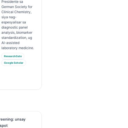
Presidente sa
German Society for
Clinical Chemistry,
siya nag-
espesyalisar sa
diagnostic panel
analysis, biomarker
standardization, ug
AI-assisted
laboratory medicine.
ResearchGate
Google Scholar
reening: unsay
 spot