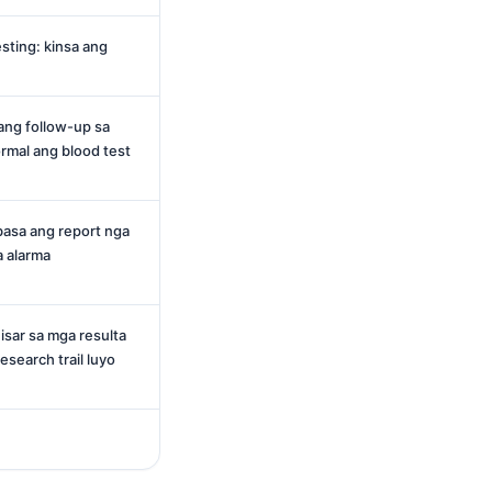
sting: kinsa ang
ang follow-up sa
rmal ang blood test
basa ang report nga
a alarma
isar sa mga resulta
search trail luyo