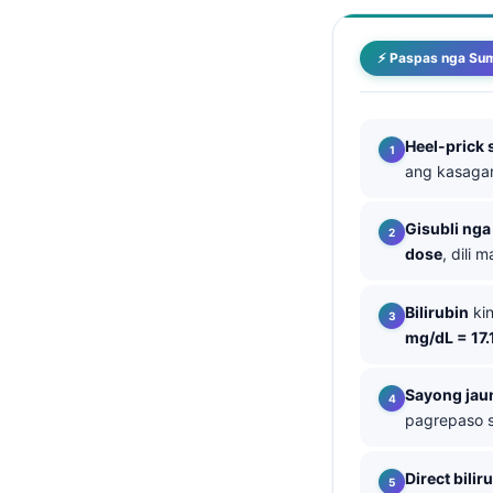
తెలుగు
⚡ Paspas nga Su
मराठी
اردو
বাংলা
Heel-prick 
ang kasagar
Shqip
Magyar
Gisubli nga
Slovenščina
dose
, dili
한국어
Bilirubin
ki
Polski
mg/dL = 17.
Lietuvių kalba
Sayong jau
Русский
pagrepaso s
ქართული
Čeština
Direct bilir