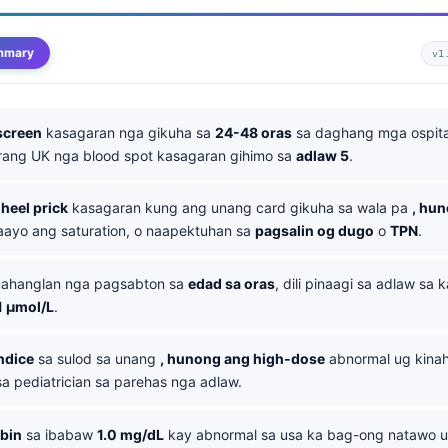
mmary
v1
screen
kasagaran nga gikuha sa
24-48 oras
sa daghang mga ospita
ang UK nga blood spot kasagaran gihimo sa
adlaw 5
.
 heel prick
kasagaran kung ang unang card gikuha sa wala pa
, hu
 maayo ang saturation, o naapektuhan sa
pagsalin og dugo
o
TPN
.
nahanglan nga pagsabton sa
edad sa oras
, dili pinaagi sa adlaw sa
1 µmol/L
.
ndice
sa sulod sa unang
, hunong ang high-dose
abnormal ug kina
a pediatrician sa parehas nga adlaw.
ubin
sa ibabaw
1.0 mg/dL
kay abnormal sa usa ka bag-ong natawo u