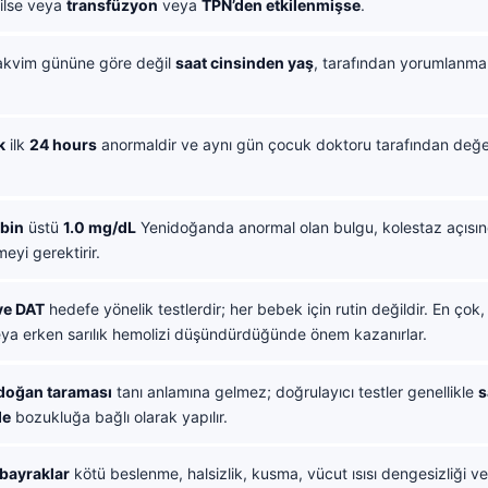
ilse veya
transfüzyon
veya
TPN’den etkilenmişse
.
akvim gününe göre değil
saat cinsinden yaş
, tarafından yorumlanmal
k
ilk
24 hours
anormaldir ve aynı gün çocuk doktoru tarafından değer
ubin
üstü
1.0 mg/dL
Yenidoğanda anormal olan bulgu, kolestaz açısı
eyi gerektirir.
ve DAT
hedefe yönelik testlerdir; her bebek için rutin değildir. En çok
eya erken sarılık hemolizi düşündürdüğünde önem kazanırlar.
idoğan taraması
tanı anlamına gelmez; doğrulayıcı testler genellikle
s
de
bozukluğa bağlı olarak yapılır.
 bayraklar
kötü beslenme, halsizlik, kusma, vücut ısısı dengesizliği v