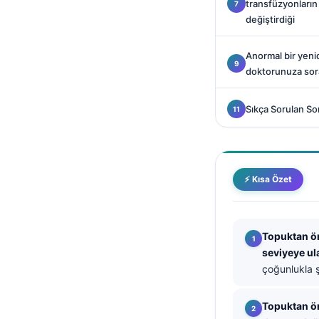
transfüzyonların
Català
değiştirdiği
O‘zbekcha
Anormal bir yen
Українська
doktorunuza sora
አማርኛ
Kiswahili
Sıkça Sorulan So
ភាសាខ្មែរ
ဗမာစာ
ไทย
⚡ Kısa Özet
Tagalog
Tiếng Việt
Topuktan ö
Bahasa Melayu
seviyeye ula
çoğunlukla ş
മലയാളം
ಕನ್ನಡ
Topuktan ör
ગુજરાતી