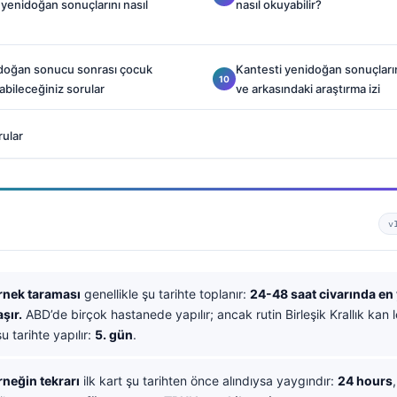
 yenidoğan sonuçlarını nasıl
nasıl okuyabilir?
idoğan sonucu sonrası çocuk
Kantesti yenidoğan sonuçları
bileceğiniz sorular
ve arkasındaki araştırma izi
rular
v
rnek taraması
genellikle şu tarihte toplanır:
24-48 saat civarında en
şır.
ABD’de birçok hastanede yapılır; ancak rutin Birleşik Krallık kan 
u tarihte yapılır:
5. gün
.
neğin tekrarı
ilk kart şu tarihten önce alındıysa yaygındır:
24 hours