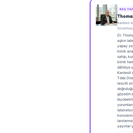
Frysk
BAŞ YA
Esperanto
Thomas
Kantesti A
Беларуская мова
Sorumlus
Татар теле
Dr. Thomas
aşkın lab
Кыргызча
yapay ze
klinik an
ئۇيغۇرچە
sahip, kur
klinik he
Cebuano
dâhiliye 
Kantesti 
Basa Jawa
Tıbbi Dir
tescilli si
ພາສາລາວ
doğruluğu
Монгол
gözetim sa
biyobelir
Afrikaans
yorumlan
laboratuv
العربية المغربية
konuların
tanılarına
Occitan
yayınlar 