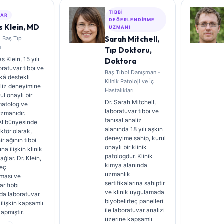
TIBBI
ZAR
DEĞERLENDIRME
 Klein, MD
UZMANI
Sarah Mitchell,
I Baş Tıp
u
Tıp Doktoru,
 Klein, 15 yılı
Doktora
oratuvar tıbbı ve
Baş Tıbbi Danışman -
kâ destekli
Klinik Patoloji ve İç
aliz deneyimine
Hastalıkları
ul onaylı bir
Dr. Sarah Mitchell,
matolog ve
laboratuvar tıbbı ve
uzmanıdır.
tanısal analiz
AI bünyesinde
alanında 18 yılı aşkın
ektör olarak,
deneyime sahip, kurul
nir ağının tıbbi
onaylı bir klinik
na ilişkin klinik
patologdur. Klinik
ğlar. Dr. Klein,
kimya alanında
teç
uzmanlık
ması ve
sertifikalarına sahiptir
ar tıbbı
ve klinik uygulamada
da laboratuvar
biyobelirteç panelleri
 ilişkin kapsamlı
ile laboratuvar analizi
yapmıştır.
üzerine kapsamlı