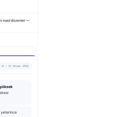
nı nasıl düzenler —
1.0 —
21 Nisan 2026
 yüksek
lekesi
, yeterince