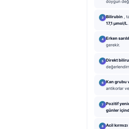
doygun değ
தமிழ்
Bilirubin
, t
తెలుగు
17,1 µmol/L
.
मराठी
اردو
Erken sarılı
gerekir.
বাংলা
Shqip
Direkt bilir
Magyar
değerlendirm
Slovenščina
Kan grubu 
한국어
antikorlar v
Polski
Lietuvių kalba
Pozitif yen
günler için
Русский
ქართული
Acil kırmızı