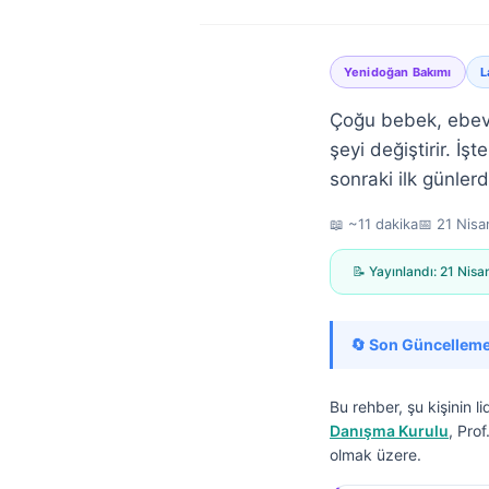
Yenidoğan Bakımı
L
Çoğu bebek, ebeve
şeyi değiştirir. İ
sonraki ilk günler
📖 ~11 dakika
📅
21 Nisa
📝 Yayınlandı:
21 Nisa
🔄 Son Güncelleme
Bu rehber, şu kişinin li
Danışma Kurulu
, Pro
Norsk bokmål
olmak üzere.
Ślōnskŏ gŏdka