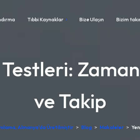
ndırma
Tıbbi Kaynaklar
Bize Ulaşın
Bizim tak
Testleri: Zama
ve Takip
umlama, Almanya'da Üretilmiştir
>
Blog
>
Makaleler
>
Yen