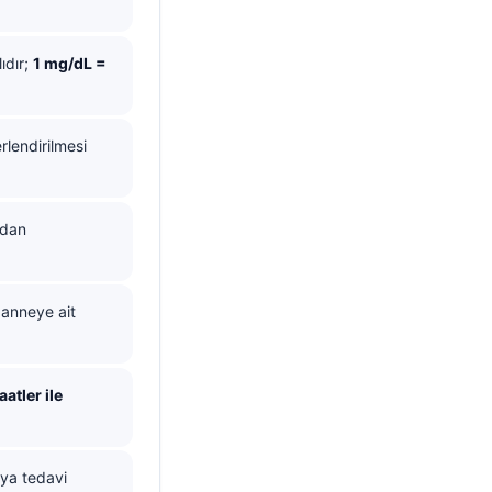
ıdır;
1 mg/dL =
lendirilmesi
ndan
, anneye ait
aatler ile
eya tedavi