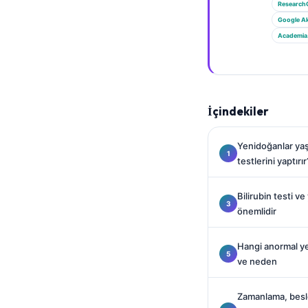
Gàidhlig
Research
Google A
Euskara
Academia
Македонски јазик
Latviešu valoda
Galego
İçindekiler
অসমীয়া
සිංහල
Yenidoğanlar yaş
سنڌي
testlerini yaptırır
پښتو
Bilirubin testi v
önemlidir
Slovenčina
Hangi anormal ye
Hrvatski
ve neden
Suomi
Қазақ тілі
Zamanlama, besl