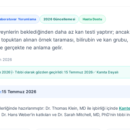
aboratuvar Yorumlama
2026 Güncellemesi
Hasta Dostu
ynlerin beklediğinden daha az kan testi yaptırır; anc
şte topuktan alınan örnek taraması, bilirubin ve kan grub
de gerçekte ne anlama gelir.
n 2026
n 2026
🩺 Tıbbi olarak gözden geçirildi:
15 Temmuz 2026
✅ Kanıta Dayalı
:
15 Temmuz 2026
derliğinde hazırlanmıştır:
Dr. Thomas Klein, MD
ile işbirliği içinde
Kante
f. Dr. Hans Weber'in katkıları ve Dr. Sarah Mitchell, MD, PhD'nin tıbbi 