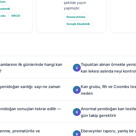
Gate
şekilde yayın
yapmıştır.
kademik
.edu
ORCID
ResearchGate
Google Akademik
amlarının ilk günlerinde hangi kan
Topuktan alınan örnekle yeni
?
kan lekesi aslında neyi kontro
e yenidoğan sarılığı: sayı ne zaman
Kan grubu, Rh ve Coombs testi
neden
nidoğan sonuçları tekrar edilir —
Anormal yenidoğan kan testler
gün takip gerektirir
enme, prematürite ve
Ebeveynler raporu, yanlış bir