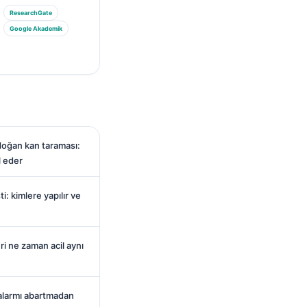
ResearchGate
Google Akademik
doğan kan taraması:
l eder
: kimlere yapılır ve
i ne zaman acil aynı
 alarmı abartmadan