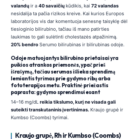
valandų
ir a
40 savaičių
kūdikis, kai
72 valandas
nesidalija ta pačia rizikos kreive. Kai kurios Europos
laboratorijos vis dar komentuoja senesnę taisyklę dėl
tiesioginio bilirubino, tačiau iš mano patirties
laukimas to gali sulėtinti cholestazės atpažinimą.
20% bendro
Serumo bilirubinas ir bilirubinas odoje.
Odoje matuojantys bilirubino prietaisai yra
puikios atrankos priemonės, ypač prieš
išrašymą, tačiau serumas išlieka sprendimą
lemiantis tyrimas prie gydymo ribų arba
fototerapijos metu. Praktinė priežastis
paprasta: gydymo sprendimui esant
14–16 mg/dL
reikia tikslumo, kurį ne visada gali
suteikti transkutaninis įvertinimas.
Kraujo grupė ir
Kumbso (Coombs) tyrimai.
Kraujo grupė, Rh ir Kumbso (Coombs)