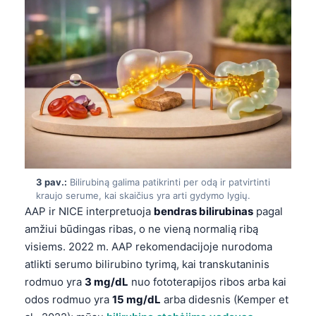
3 pav.:
Bilirubiną galima patikrinti per odą ir patvirtinti
kraujo serume, kai skaičius yra arti gydymo lygių.
AAP ir NICE interpretuoja
bendras bilirubinas
pagal
amžiui būdingas ribas, o ne vieną normalią ribą
visiems. 2022 m. AAP rekomendacijoje nurodoma
atlikti serumo bilirubino tyrimą, kai transkutaninis
rodmuo yra
3 mg/dL
nuo fototerapijos ribos arba kai
odos rodmuo yra
15 mg/dL
arba didesnis (Kemper et