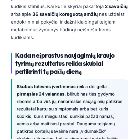
kūdikis stabilus. Kai kurie skyriai pakartoja
2 savaičių
Frysk
arba apie
36 savaičių koreguotą amžių
nes uždelsti
Esperanto
endokrininiai pokyčiai ir dažni klaidingai teigiami
Беларуская мова
metaboliniai žymenys būdingi neišnešiotiems
Татар теле
kūdikiams.
Кыргызча
Kada neįprastus naujagimių kraujo
ئۇيغۇرچە
tyrimų rezultatus reikia skubiai
Cebuano
patikrinti tą pačią dieną
Basa Jawa
Skubus tolesnis įvertinimas
reikia dėl gelta
ພາສາລາວ
pirmąsias 24 valandas
, bilirubinas ties gydymo
Монгол
ribomis arba virš jų, nenormalūs naujagimių patikros
Afrikaans
rezultatai kartu su simptomais arba bet kuris
kūdikis, kuris mieguistas, sunkiai pažadinamas,
العربية المغربية
vemia arba maitinasi prastai. Dauguma teigiamų
Occitan
patikros kortelių savaime nėra „vidurnakčio“
skubios situacijos, tačiau simptomai vaizdą keičia