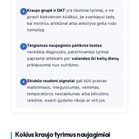
Kraujo grupė ir DAT
yra tiksliniai tyrimai, o ne
įprasti kiekvienam kūdikiui; jie svarbiausi tada,
kai motinos antikūnai arba ankstyva gelta rodo
hemolizę.
Teigiamas naujagimio patikros testas
nereiškia diagnozės; patvirtinamieji tyrimai
paprastai atliekami per
valandas iki kelių dienų
priklausomai nuo sutrikimo.
Skubūs raudoni signalai
gali būti prastas
maitinimasis, mieguistumas, vėmimas,
temperatūros nestabilumas arba bilirubino
reikšmė, esanti gydymo riboje ar virš jos.
Kokius kraujo tyrimus naujagimiai