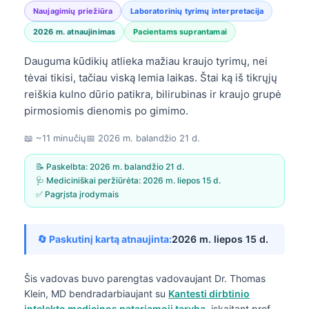
Naujagimių priežiūra
Laboratorinių tyrimų interpretacija
2026 m. atnaujinimas
Pacientams suprantamai
Dauguma kūdikių atlieka mažiau kraujo tyrimų, nei
tėvai tikisi, tačiau viską lemia laikas. Štai ką iš tikrųjų
reiškia kulno dūrio patikra, bilirubinas ir kraujo grupė
pirmosiomis dienomis po gimimo.
📖 ~11 minučių
📅
2026 m. balandžio 21 d.
📝 Paskelbta:
2026 m. balandžio 21 d.
🩺 Mediciniškai peržiūrėta:
2026 m. liepos 15 d.
✅ Pagrįsta įrodymais
🔄 Paskutinį kartą atnaujinta:
2026 m. liepos 15 d.
Šis vadovas buvo parengtas vadovaujant
Dr. Thomas
Klein, MD
bendradarbiaujant su
Kantesti dirbtinio
intelekto medicinos patariamoji taryba
, įskaitant prof.