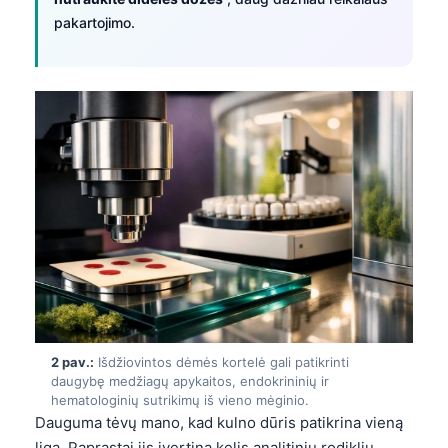
pakartojimo.
2 pav.:
Išdžiovintos dėmės kortelė gali patikrinti
daugybę medžiagų apykaitos, endokrininių ir
hematologinių sutrikimų iš vieno mėginio.
Dauguma tėvų mano, kad kulno dūris patikrina vieną
ligą. Paprastai jis įvertina kelis analitinių rodiklių