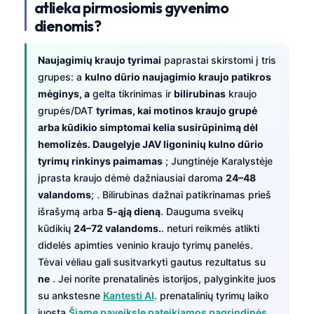
atlieka pirmosiomis gyvenimo
dienomis?
Naujagimių kraujo tyrimai
paprastai skirstomi į tris
grupes: a
kulno dūrio naujagimio kraujo patikros
mėginys, a
gelta tikrinimas ir
bilirubinas
kraujo
grupės/DAT
tyrimas, kai motinos kraujo grupė
arba kūdikio simptomai kelia susirūpinimą dėl
hemolizės. Daugelyje JAV ligoninių kulno dūrio
tyrimų rinkinys paimamas
; Jungtinėje Karalystėje
įprasta kraujo dėmė dažniausiai daroma
24–48
valandoms
; . Bilirubinas dažnai patikrinamas prieš
išrašymą arba
5-ąją dieną
. Dauguma sveikų
kūdikių
24–72 valandoms.
. neturi reikmės atlikti
didelės apimties veninio kraujo tyrimų panelės.
Tėvai vėliau gali susitvarkyti gautus rezultatus su
ne
. Jei norite prenatalinės istorijos, palyginkite juos
su ankstesne
Kantesti AI
. prenatalinių tyrimų laiko
juosta
Šiame paveiksle pateikiamos pagrindinės