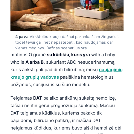
4 pav.:
Virkštelės kraujo dažnai pakanka šiam žingsniui,
todėl tėvai gali net nepastebėti, kad naudojamas dar
vienas mėginys. Dažnas scenarijus yra.
motinos O grupė
su kūdikiu, kuris yra
with a baby
who is
A arba B
, sukuriant ABO nesuderinamumą,
kuris anksti gali padidinti bilirubiną; mūsų
naujagimių
kraujo grupių vadovas
paaiškina hematologinius
požymius, susijusius su šiuo modeliu.
Teigiamas
DAT
palaiko antikūnų sukeltą hemolizę,
tačiau ne itin gerai prognozuoja sunkumą. Mačiau
DAT teigiamus kūdikius, kuriems pakako tik
papildomų bilirubino patikrų, ir mačiau DAT
neigiamus kūdikius, kuriems buvo aiški hemolizė dėl