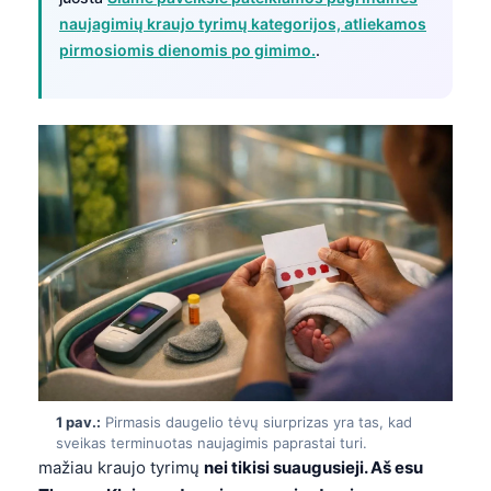
naujagimių kraujo tyrimų kategorijos, atliekamos
pirmosiomis dienomis po gimimo.
.
1 pav.:
Pirmasis daugelio tėvų siurprizas yra tas, kad
sveikas terminuotas naujagimis paprastai turi.
mažiau kraujo tyrimų
nei tikisi suaugusieji. Aš esu