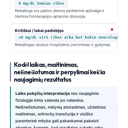
日本語
0 mg/dL žemiau ribos
Reikalinga tos pačios dienos pediatrinė apžvalga ir
Eesti
tikėtina fototerapijos aptarimo diskusija.
Azərbaycan dili
Kritiškai / labai padidėjęs
Bosanski
>0 mg/dL virš ribos arba bet kokie neurologinia
Svenska
Reikalingas skubus hospitalinis įvertinimas ir gydymas.
Српски језик
Íslenska
Kodėl laikas, maitinimas,
Հայերեն
neišnešiotumas ir perpylimai keičia
naujagimių rezultatus
Bahasa Indonesia
हिन्दी
Laiko pokyčių interpretacija
nes naujagimio
Nederlands
fiziologija kinta valanda po valandos.
Dansk
Neišnešiotumas, mėlynių atsiradimas, uždelstas
maitinimas, eritrocitų transfuzija ir visiška
Български
parenterinė mityba gali pakankamai pakeisti
فارسی
atrankos žymenis, kad rezultatas sukeltų arba