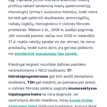
profilius taikant tandeminę masių spektrometriją,
imunologinį tyrimą ir susijusius metodus, todėl viena
kortelė gali patikrinti skydliaukės, aminorūgščių,
riebalų rūgščių, hemoglobino ir cistinės fibrozės
problemas. Watson ir kt., 2006 m. padėjo pagrindą
JAV vienodai panelei, tačiau nuo 2026 m. balandžio
21 d. realūs valstijų sąrašai vis dar skiriasi; tai viena
priežasčių, kodėl kulno dūris yra gerokai platesnis
nei
standartinė suaugusiųjų tipo panelė.
.
Klaidingai teigiami rezultatai dažniau pasitaiko
neišnešiotiems ir NICU kūdikiams.
17-
hidroksiprogesteronas
gali būti aukšti įtemptiems
kūdikiams,
TSH
gali klaidinti, jei paimama per anksti,
o cistinės fibrozės patikra, pagrįsta
imunoreaktyvus
tripsinogeno kiekis
tai nėra diagnozė. Jei
santrumpos atrodo neaiškios, mūsų
kraujo tyrimų
santrumpų gidas
iššifruoja trumpinius, kuriuos tėvai