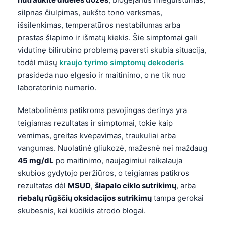
Català
silpnas čiulpimas, aukšto tono verksmas,
O‘zbekcha
išsilenkimas, temperatūros nestabilumas arba
prastas šlapimo ir išmatų kiekis. Šie simptomai gali
Українська
vidutinę bilirubino problemą paversti skubia situacija,
አማርኛ
todėl mūsų
kraujo tyrimo simptomų dekoderis
Kiswahili
prasideda nuo elgesio ir maitinimo, o ne tik nuo
laboratorinio numerio.
ភាសាខ្មែរ
ဗမာစာ
Metabolinėms patikroms pavojingas derinys yra
teigiamas rezultatas ir simptomai, tokie kaip
ไทย
vėmimas, greitas kvėpavimas, traukuliai arba
Tagalog
vangumas. Nuolatinė gliukozė, mažesnė nei maždaug
Tiếng Việt
45 mg/dL
po maitinimo, naujagimiui reikalauja
skubios gydytojo peržiūros, o teigiamas patikros
Bahasa Melayu
rezultatas dėl
MSUD
,
šlapalo ciklo sutrikimų
, arba
മലയാളം
riebalų rūgščių oksidacijos sutrikimų
tampa gerokai
ಕನ್ನಡ
skubesnis, kai kūdikis atrodo blogai.
ગુજરાતી