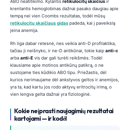
ABO neatitikimo. Kylantis
retikulocitų skaičius
ir
krentantis hemoglobinas dažnai pasako daugiau apie
tempą nei vien Coombs rezultatas, todėl mūsų
retikulocitų skaičiaus gidas
padeda, kai į paveikslą
įeina anemija.
Rh liga dabar retesnė, nes veikia anti-D profilaktika,
tačiau ji neišnyko, ir ne-D antikūnai, tokie kaip
anti-c
arba
anti-E
vis dar gali turėti reikšmės. Todėl
klausiame apie motinos antikūnų patikrą, o ne
sustojame ties kūdikio ABO tipu. Priežastis, dėl
kurios nerimaujame dėl ankstyvos geltos ir anemijos,
yra ta, kad kartu jos rodo aktyvų eritrocitų irimą, o
vien lengva gelta dažnai yra fiziologinė.
Kokie neįprasti naujagimių rezultatai
kartojami — ir kodėl