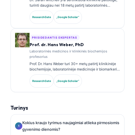
turinti daugiau nei 18 metų patirtį laboratorinės
medicinos ir diagnostinės analizės srityje. Ji turi
klinikinės chemijos specializacijos sertifikatus ir
ResearchGate
„Google Scholar“
plačiai publikavo biomarkerių panelių bei
laboratorinės analizės klausimais klinikinėje
praktikoje.
PRISIDEDANTIS EKSPERTAS
Prof. dr. Hans Weber, PhD
Laboratorinės medicinos ir klinikinės biochemijos
profesorius
Prof. Dr. Hans Weber turi 30+ metų patirtį klinikinėje
biochemijoje, laboratorinėje medicinoje ir biomarkerių
tyrimuose. Buvęs Vokietijos klinikinės chemijos
draugijos prezidentas, jis specializuojasi diagnostinių
ResearchGate
„Google Scholar“
panelių analizėje, biomarkerių standartizavime ir AI
paremtos laboratorinės medicinos srityje.
Turinys
Kokius kraujo tyrimus naujagimiai atlieka pirmosiomis
gyvenimo dienomis?