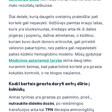
mato rezultatų laiškuose.
Štai detalė, kurią daugelis svetainių praleidžia: pati
kortelė gali nepavykti. Išdžiūvęs paimtas kraujo lašas,
kuris yra sluoksniuotas, krešėjęs arba tik iš dalies
įsigėręs į popierių, dažnai atmetamas, o kūdikiui,
kuriam buvo duoti donoro eritrocitai, gali prireikti
vėlesnio pakartojimo, nes patikra gali nepastebėti
paties kūdikio hemoglobino modelio. Mūsų gydytojai
Medicinos patariamoji taryba
skiria daug laiko
nuraminti šeimas, kad pakartotinė kortelė yra įprasta
kokybės kontrolė, o ne blogos naujienos.
Kodėl kartais įprasta daryti antrą dūrio į
kulniuką
Antras tyrimas yra įprastas po paėmimo, prieš
,
nutraukite didelės dozės
, po reikšmingos
transfuzijos arba kai
TPN
iškreipia aminorūgščių