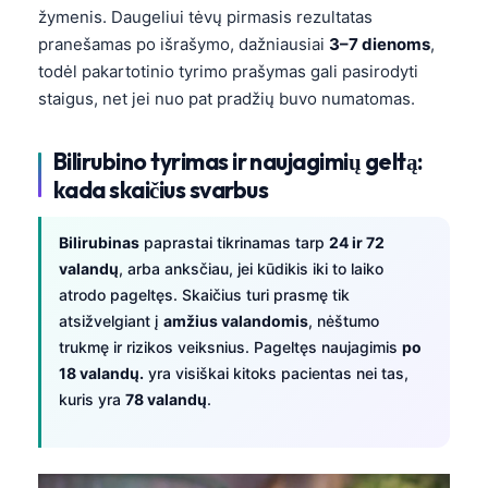
žymenis. Daugeliui tėvų pirmasis rezultatas
pranešamas po išrašymo, dažniausiai
3–7 dienoms
,
todėl pakartotinio tyrimo prašymas gali pasirodyti
staigus, net jei nuo pat pradžių buvo numatomas.
Bilirubino tyrimas ir naujagimių geltą:
kada skaičius svarbus
Bilirubinas
paprastai tikrinamas tarp
24 ir 72
valandų
, arba anksčiau, jei kūdikis iki to laiko
atrodo pageltęs. Skaičius turi prasmę tik
atsižvelgiant į
amžius valandomis
, nėštumo
trukmę ir rizikos veiksnius. Pageltęs naujagimis
po
18 valandų.
yra visiškai kitoks pacientas nei tas,
kuris yra
78 valandų
.