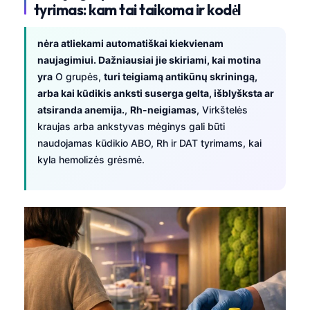
tyrimas: kam tai taikoma ir kodėl
nėra atliekami automatiškai kiekvienam
naujagimiui. Dažniausiai jie skiriami, kai motina
yra
O grupės,
turi teigiamą antikūnų skriningą,
arba kai kūdikis anksti suserga gelta, išblyšksta ar
atsiranda anemija.
,
Rh-neigiamas
, Virkštelės
kraujas arba ankstyvas mėginys gali būti
naudojamas kūdikio ABO, Rh ir DAT tyrimams, kai
kyla hemolizės grėsmė.