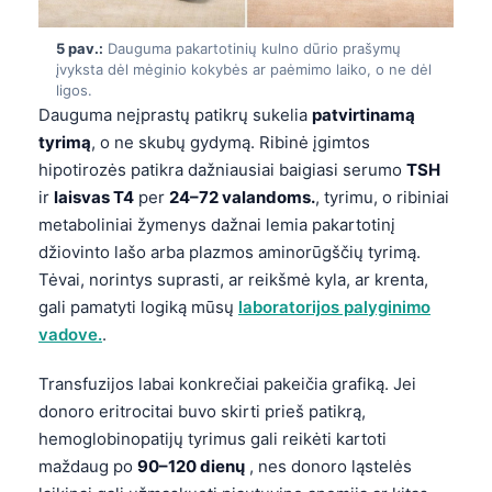
5 pav.:
Dauguma pakartotinių kulno dūrio prašymų
įvyksta dėl mėginio kokybės ar paėmimo laiko, o ne dėl
ligos.
Dauguma neįprastų patikrų sukelia
patvirtinamą
tyrimą
, o ne skubų gydymą. Ribinė įgimtos
hipotirozės patikra dažniausiai baigiasi serumo
TSH
ir
laisvas T4
per
24–72 valandoms.
, tyrimu, o ribiniai
metaboliniai žymenys dažnai lemia pakartotinį
džiovinto lašo arba plazmos aminorūgščių tyrimą.
Tėvai, norintys suprasti, ar reikšmė kyla, ar krenta,
gali pamatyti logiką mūsų
laboratorijos palyginimo
vadove.
.
Transfuzijos labai konkrečiai pakeičia grafiką. Jei
donoro eritrocitai buvo skirti prieš patikrą,
hemoglobinopatijų tyrimus gali reikėti kartoti
maždaug po
90–120 dienų
, nes donoro ląstelės