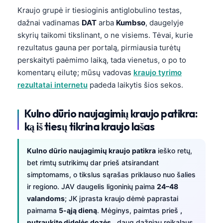
Kraujo grupė ir tiesioginis antiglobulino testas,
dažnai vadinamas
DAT
arba
Kumbso
, daugelyje
skyrių taikomi tikslinant, o ne visiems. Tėvai, kurie
rezultatus gauna per portalą, pirmiausia turėtų
perskaityti paėmimo laiką, tada vienetus, o po to
komentarų eilutę; mūsų vadovas
kraujo tyrimo
rezultatai internetu
padeda laikytis šios sekos.
Kulno dūrio naujagimių kraujo patikra:
ką iš tiesų tikrina kraujo lašas
Kulno dūrio naujagimių kraujo patikra
ieško retų,
bet rimtų sutrikimų dar prieš atsirandant
simptomams, o tikslus sąrašas priklauso nuo šalies
ir regiono. JAV daugelis ligoninių paima
24–48
valandoms
; JK įprasta kraujo dėmė paprastai
paimama
5-ąją dieną
. Mėginys, paimtas prieš
,
nutraukite didelės dozės
, daug dažniau reikalaus