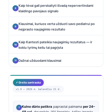
Kaip tėvai gali perskaityti išvadą nepervertindami
klaidingo pavojaus signalo
Klausimai, kuriuos verta užduoti savo pediatrui po
neįprasto naujagimio rezultato
Kaip Kantesti pateikia naujagimių rezultatus — ir
kokiu tyrimų keliu tai pagrįsta
Dažnai užduodami klausimai
⚡ Greita santrauka
v1.0 —
2026 m. balandžio 21 d.
Kulno dūrio patikra
paprastai paimama
per 24–
48 val.
daugelyje JAV ligoninių, tačiau įprasta