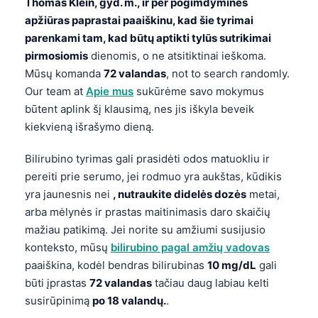
Thomas Klein, gyd. m., ir per pogimdymines
apžiūras paprastai paaiškinu, kad šie tyrimai
parenkami tam, kad būtų aptikti tylūs sutrikimai
pirmosiomis
dienomis, o ne atsitiktinai ieškoma.
Mūsų komanda
72 valandas
, not to search randomly.
Our team at
Apie mus
sukūrėme savo mokymus
būtent aplink šį klausimą, nes jis iškyla beveik
kiekvieną išrašymo dieną.
Bilirubino tyrimas gali prasidėti odos matuokliu ir
pereiti prie serumo, jei rodmuo yra aukštas, kūdikis
yra jaunesnis nei
, nutraukite didelės dozės
metai,
arba mėlynės ir prastas maitinimasis daro skaičių
mažiau patikimą. Jei norite su amžiumi susijusio
konteksto, mūsų
bilirubino pagal amžių vadovas
paaiškina, kodėl bendras bilirubinas
10 mg/dL
gali
būti įprastas
72 valandas
tačiau daug labiau kelti
susirūpinimą
po 18 valandų.
.