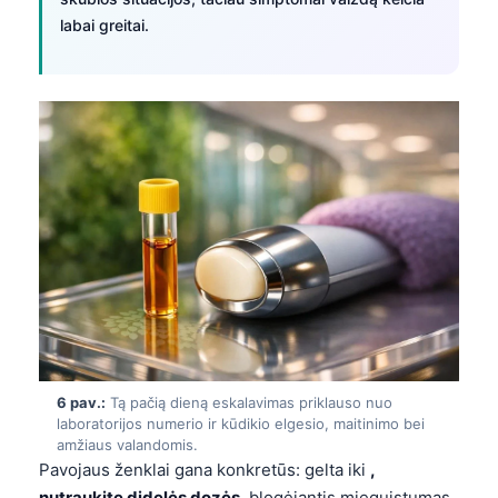
Gàidhlig
labai greitai.
Euskara
Македонски јазик
Latviešu valoda
Galego
অসমীয়া
සිංහල
سنڌي
پښتو
Slovenčina
6 pav.:
Tą pačią dieną eskalavimas priklauso nuo
Hrvatski
laboratorijos numerio ir kūdikio elgesio, maitinimo bei
Suomi
amžiaus valandomis.
Pavojaus ženklai gana konkretūs: gelta iki
,
Қазақ тілі
nutraukite didelės dozės
, blogėjantis mieguistumas,