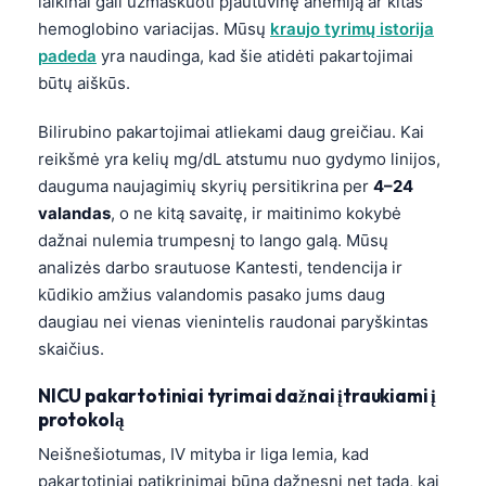
laikinai gali užmaskuoti pjautuvinę anemiją ar kitas
hemoglobino variacijas. Mūsų
kraujo tyrimų istorija
padeda
yra naudinga, kad šie atidėti pakartojimai
būtų aiškūs.
Bilirubino pakartojimai atliekami daug greičiau. Kai
reikšmė yra kelių mg/dL atstumu nuo gydymo linijos,
dauguma naujagimių skyrių persitikrina per
4–24
valandas
, o ne kitą savaitę, ir maitinimo kokybė
dažnai nulemia trumpesnį to lango galą. Mūsų
analizės darbo srautuose Kantesti, tendencija ir
kūdikio amžius valandomis pasako jums daug
daugiau nei vienas vienintelis raudonai paryškintas
skaičius.
NICU pakartotiniai tyrimai dažnai įtraukiami į
protokolą
Norsk bokmål
Neišnešiotumas, IV mityba ir liga lemia, kad
Ślōnskŏ gŏdka
pakartotiniai patikrinimai būna dažnesni net tada, kai