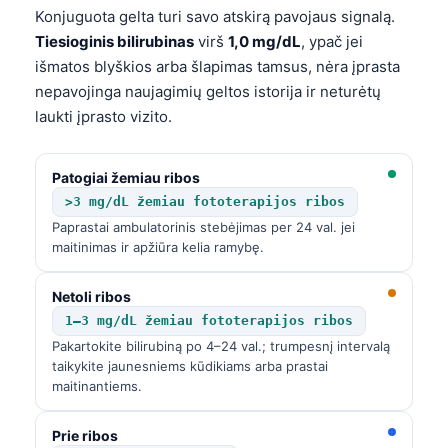
Konjuguota gelta turi savo atskirą pavojaus signalą.
தமிழ்
Tiesioginis bilirubinas
virš
1,0 mg/dL
, ypač jei
తెలుగు
išmatos blyškios arba šlapimas tamsus, nėra įprasta
nepavojinga naujagimių geltos istorija ir neturėtų
मराठी
laukti įprasto vizito.
اردو
বাংলা
Patogiai žemiau ribos
Shqip
>3 mg/dL žemiau fototerapijos ribos
Magyar
Paprastai ambulatorinis stebėjimas per 24 val. jei
maitinimas ir apžiūra kelia ramybę.
Slovenščina
한국어
Netoli ribos
1–3 mg/dL žemiau fototerapijos ribos
Polski
Pakartokite bilirubiną po 4–24 val.; trumpesnį intervalą
Русский
taikykite jaunesniems kūdikiams arba prastai
maitinantiems.
ქართული
Čeština
Prie ribos