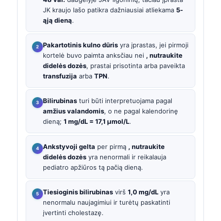
JK kraujo lašo patikra dažniausiai atliekama
5-
ąją dieną
.
Pakartotinis kulno dūris
yra įprastas, jei pirmoji
kortelė buvo paimta anksčiau nei
, nutraukite
didelės dozės
, prastai prisotinta arba paveikta
transfuzija
arba
TPN
.
Bilirubinas
turi būti interpretuojama pagal
amžius valandomis
, o ne pagal kalendorinę
dieną;
1 mg/dL = 17,1 µmol/L
.
Ankstyvoji gelta
per pirmą
, nutraukite
didelės dozės
yra nenormali ir reikalauja
pediatro apžiūros tą pačią dieną.
Tiesioginis bilirubinas
virš
1,0 mg/dL
yra
nenormalu naujagimiui ir turėtų paskatinti
įvertinti cholestazę.