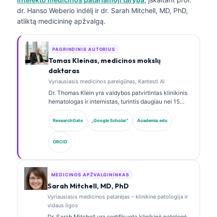
dr. Hanso Weberio indėlį ir dr. Sarah Mitchell, MD, PhD,
atliktą medicininę apžvalgą.
PAGRINDINIS AUTORIUS
Tomas Kleinas, medicinos mokslų
daktaras
Vyriausiasis medicinos pareigūnas, Kantesti AI
Dr. Thomas Klein yra valdybos patvirtintas klinikinis
hematologas ir internistas, turintis daugiau nei 15
metų patirtį laboratorinės medicinos ir AI pagalba
atliekamos klinikinės analizės srityse. Būdamas
ResearchGate
„Google Scholar“
Academia.edu
Kantesti AI vyriausiuoju medicinos pareigūnu, jis
užtikrina klinikinę nuosavo neuroninio tinklo
ORCID
medicininio tikslumo priežiūrą. Dr. Klein yra plačiai
publikavęs biomarkerių interpretavimo ir
laboratorinės diagnostikos laboratorinės medicinos
temomis.
MEDICINOS APŽVALGININKAS
Sarah Mitchell, MD, PhD
Vyriausiasis medicinos patarėjas – klinikinė patologija ir
vidaus ligos
Dr. Sarah Mitchell yra sertifikuota klinikinė patologė,