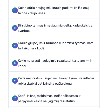
Kulno dūrio naujagimių kraujo patikra: ką iš tiesų
tikrina kraujo lašas
Bilirubino tyrimas ir naujagimių geltą: kada skaičius
svarbus
Kraujo grupė, Rh ir Kumbso (Coombs) tyrimas: kam
tai taikoma ir kodėl
Kokie neįprasti naujagimių rezultatai kartojami — ir
kodėl
Kada neįprastus naujagimių kraujo tyrimų rezultatus
reikia skubiai patikrinti tą pačią dieną
Kodėl laikas, maitinimas, neišnešiotumas ir
perpylimai keičia naujagimių rezultatus