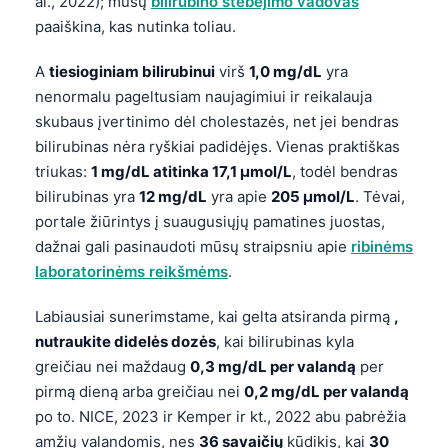
al., 2022); mūsų
bilirubino stebėjimo vadovas
paaiškina, kas nutinka toliau.
A
tiesioginiam bilirubinui
virš
1,0 mg/dL
yra
nenormalu pageltusiam naujagimiui ir reikalauja
skubaus įvertinimo dėl cholestazės, net jei bendras
bilirubinas nėra ryškiai padidėjęs. Vienas praktiškas
triukas:
1 mg/dL atitinka 17,1 µmol/L
, todėl bendras
bilirubinas yra
12 mg/dL
yra apie
205 µmol/L
. Tėvai,
portale žiūrintys į suaugusiųjų pamatines juostas,
dažnai gali pasinaudoti mūsų straipsniu apie
ribinėms
laboratorinėms reikšmėms
.
Labiausiai sunerimstame, kai gelta atsiranda pirmą
,
nutraukite didelės dozės
, kai bilirubinas kyla
greičiau nei maždaug
0,3 mg/dL per valandą
per
pirmą dieną arba greičiau nei
0,2 mg/dL per valandą
po to. NICE, 2023 ir Kemper ir kt., 2022 abu pabrėžia
amžių valandomis, nes
36 savaičių
kūdikis, kai
30