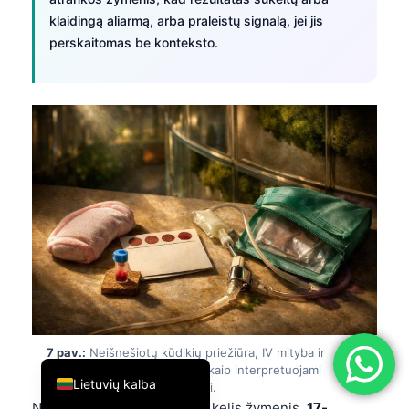
klaidingą aliarmą, arba praleistų signalą, jei jis
简体中文
perskaitomas be konteksto.
Română
Türkçe
Ελληνικά
Português
Español
Italiano
עִבְרִית
Français
العربية
Deutsch
7 pav.:
Neišnešiotų kūdikių priežiūra, IV mityba ir
English
transfuzijos gali pakeisti tai, kaip interpretuojami
Lietuvių kalba
naujagimių patikros rezultatai.
Neišnešiotumas „pastumia“ kelis žymenis.
17-