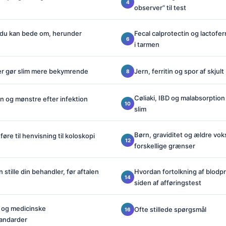
observer” til test
 du kan bede om, herunder
Fecal calprotectin og lactofe
i tarmen
r gør slim mere bekymrende
Jern, ferritin og spor af skjul
Cøliaki, IBD og malabsorptio
in og mønstre efter infektion
slim
Børn, graviditet og ældre vok
føre til henvisning til koloskopi
forskellige grænser
stille din behandler, før aftalen
Hvordan fortolkning af blodp
siden af afføringstest
 og medicinske
Ofte stillede spørgsmål
andarder