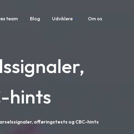
res team
Blog
Udviklere
Om os
lssignaler,
-hints
varselssignaler, afføringstests og CBC-hints