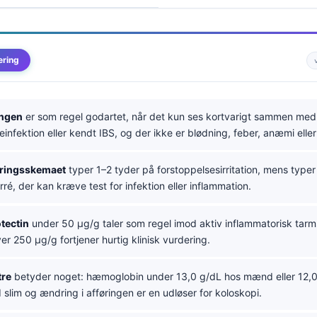
ering
ingen
er som regel godartet, når det kun ses kortvarigt sammen med
infektion eller kendt IBS, og der ikke er blødning, feber, anæmi elle
øringsskemaet
typer 1–2 tyder på forstoppelsesirritation, mens type
rré, der kan kræve test for infektion eller inflammation.
otectin
under 50 µg/g taler som regel imod aktiv inflammatorisk ta
ver 250 µg/g fortjener hurtig klinisk vurdering.
re
betyder noget: hæmoglobin under 13,0 g/dL hos mænd eller 12,0
slim og ændring i afføringen er en udløser for koloskopi.