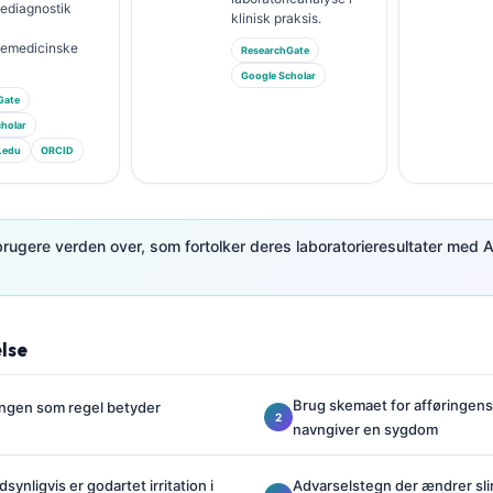
iediagnostik
klinisk praksis.
riemedicinske
ResearchGate
Google Scholar
Gate
holar
.edu
ORCID
brugere verden over, som fortolker deres laboratorieresultater med A
lse
Brug skemaet for afføringens
ringen som regel betyder
navngiver en sygdom
synligvis er godartet irritation i
Advarselstegn der ændrer sli