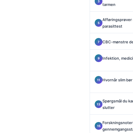
Català
tarmen
O‘zbekcha
Afføringsprøver
Українська
parasittest
አማርኛ
CBC-mønstre de
Kiswahili
ភាសាខ្មែរ
Infektion, medic
ဗမာစာ
ไทย
Hvornår slim bør 
Tagalog
Tiếng Việt
Spørgsmål du kan 
Bahasa Melayu
slutter
മലയാളം
ಕನ್ನಡ
Forskningsnoter
gennemgangsst
ગુજરાતી