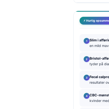
தமிழ்
తెలుగు
⚡ Hurtig opsumm
मराठी
اردو
বাংলা
Slim i affør
en mild mave
Shqip
Magyar
Bristol-aff
Slovenščina
tyder på dia
한국어
Fecal calpr
Polski
resultater o
Lietuvių kalba
CBC-mønst
Русский
kvinder med 
ქართული