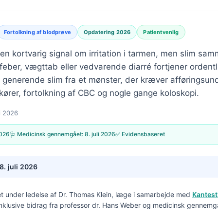
Fortolkning af blodprøve
Opdatering 2026
Patientvenlig
 en kortvarig signal om irritation i tarmen, men slim s
eber, vægttab eller vedvarende diarré fortjener ordentli
r generende slim fra et mønster, der kræver afføringsun
ører, fortolkning af CBC og nogle gange koloskopi.
ni 2026
2026
🩺 Medicinsk gennemgået:
8. juli 2026
✅ Evidensbaseret
8. juli 2026
t under ledelse af
Dr. Thomas Klein, læge
i samarbejde med
Kantest
inklusive bidrag fra professor dr. Hans Weber og medicinsk gennemg