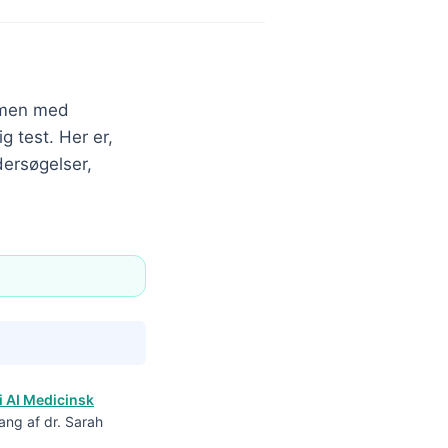
ammen med
g test. Her er,
dersøgelser,
i AI Medicinsk
ang af dr. Sarah