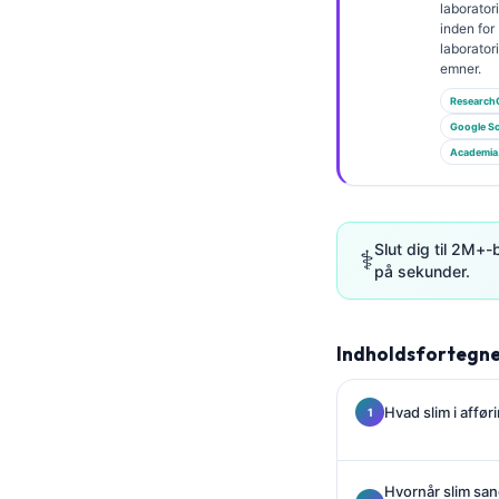
Gàidhlig
laborator
inden for
Euskara
laborato
emner.
Македонски јазик
Research
Latviešu valoda
Google Sc
Galego
Academia
অসমীয়া
සිංහල
Slut dig til 2M+-
⚕️
سنڌي
på sekunder.
پښتو
Indholdsfortegne
Slovenčina
Hrvatski
Hvad slim i affø
Suomi
Қазақ тілі
Hvornår slim sand