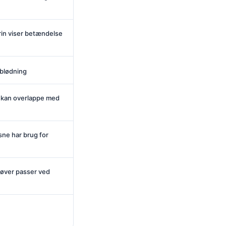
rrin viser betændelse
t blødning
n kan overlappe med
sne har brug for
røver passer ved