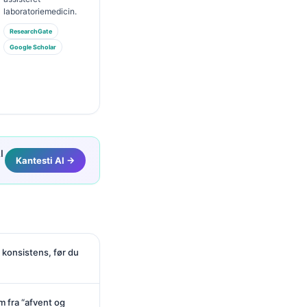
laboratoriemedicin.
ResearchGate
Google Scholar
I
Kantesti AI →
 konsistens, før du
m fra “afvent og