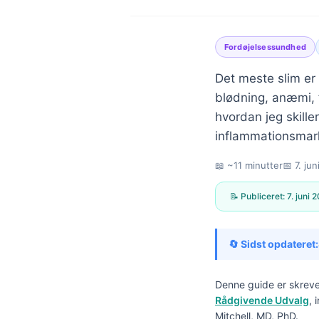
Fordøjelsessundhed
Det meste slim er
blødning, anæmi, f
hvordan jeg skille
inflammationsmark
📖 ~11 minutter
📅
7. ju
📝 Publiceret:
7. juni 
🔄 Sidst opdateret:
Denne guide er skreve
Norsk bokmål
Rådgivende Udvalg
, 
Ślōnskŏ gŏdka
Mitchell, MD, PhD.