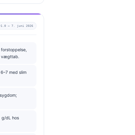
v1.0 —
7. juni 2026
 forstoppelse,
r vægttab.
r 6–7 med slim
rmsygdom;
 g/dL hos