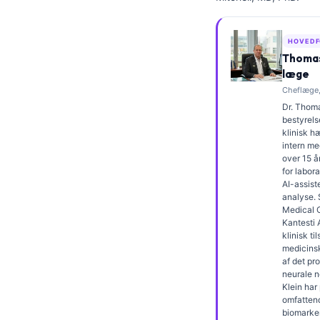
Frysk
Esperanto
HOVEDF
Thomas
Беларуская мова
læge
Татар теле
Cheflæge,
Dr. Thoma
Кыргызча
bestyrels
ئۇيغۇرچە
klinisk 
intern me
Cebuano
over 15 å
for labor
Basa Jawa
AI-assiste
analyse.
ພາສາລາວ
Medical O
Kantesti 
Монгол
klinisk t
medicins
Afrikaans
af det pr
العربية المغربية
neurale n
Klein har
Occitan
omfatten
biomarke