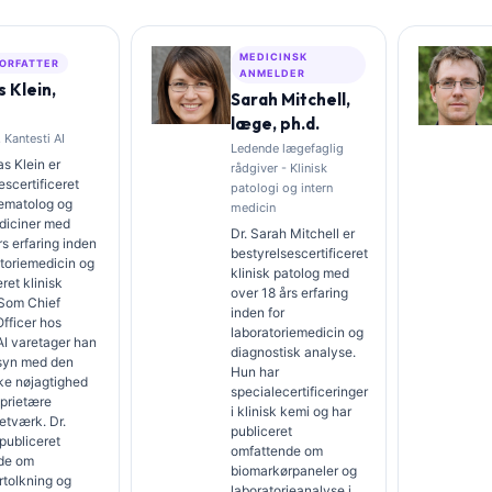
MEDICINSK
ORFATTER
ANMELDER
 Klein,
Sarah Mitchell,
læge, ph.d.
 Kantesti AI
Ledende lægefaglig
s Klein er
rådgiver - Klinisk
escertificeret
patologi og intern
hæmatolog og
medicin
diciner med
Dr. Sarah Mitchell er
rs erfaring inden
bestyrelsescertificeret
atoriemedicin og
klinisk patolog med
ret klinisk
over 18 års erfaring
 Som Chief
inden for
fficer hos
laboratoriemedicin og
AI varetager han
diagnostisk analyse.
ilsyn med den
Hun har
ke nøjagtighed
specialecertificeringer
oprietære
i klinisk kemi og har
etværk. Dr.
publiceret
 publiceret
omfattende om
de om
biomarkørpaneler og
rtolkning og
laboratorieanalyse i