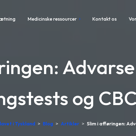
sætning
Medicinske ressourcer
Kontakt os
Vo
øringen: Advarse
ingstests og CBC
lavet i Tyskland
>
Blog
>
Artikler
>
Slim i afføringen: Ad