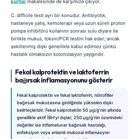
kurtlar
makalesinde de karşımıza çıkıyor.
C. difficile testi ayrı bir konudur. Antibiyotik,
hastaneye yatış, kemoterapi veya uzun süreli proton
pompa inhibitörü kullanımı sonrası sulu diyare ile
birlikte mukus, toksin/PCR testini hak eder; ancak
şekillenmiş dışkı genellikle kabul edilmez çünkü
hastalık olmaksızın kolonizasyon yaygındır.
Fekal kalprotektin ve laktoferrin
bağırsak inflamasyonunu gösterir
Fekal kalprotektin ve fekal laktoferrin, nötrofiller
bağırsak mukozasına girdiğinde yükselen dışkı
belirteçleridir. Fekal kalprotektin 50 µg/g’nin altında
genellikle aktif İBH’yi dışlar; 250 µg/g’nin üzerindeki
Norsk bokmål
değerler ise inflamatuvar bağırsak hastalığı,
enfeksiyon veya anlamlı mukozal inflamasyon
Ślōnskŏ gŏdka