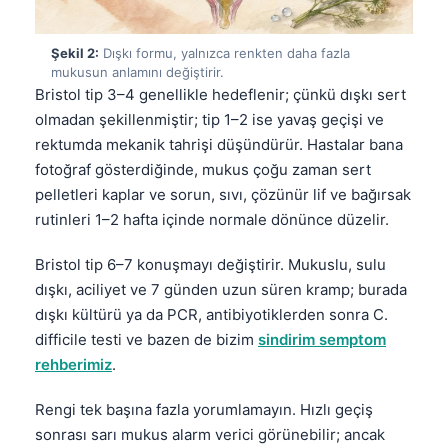
Şekil 2:
Dışkı formu, yalnızca renkten daha fazla
mukusun anlamını değiştirir.
Bristol tip 3–4 genellikle hedeflenir; çünkü dışkı sert
olmadan şekillenmiştir; tip 1–2 ise yavaş geçişi ve
rektumda mekanik tahrişi düşündürür. Hastalar bana
fotoğraf gösterdiğinde, mukus çoğu zaman sert
pelletleri kaplar ve sorun, sıvı, çözünür lif ve bağırsak
rutinleri 1–2 hafta içinde normale dönünce düzelir.
Bristol tip 6–7 konuşmayı değiştirir. Mukuslu, sulu
dışkı, aciliyet ve 7 günden uzun süren kramp; burada
dışkı kültürü ya da PCR, antibiyotiklerden sonra C.
difficile testi ve bazen de bizim
sindirim semptom
rehberimiz
.
Rengi tek başına fazla yorumlamayın. Hızlı geçiş
sonrası sarı mukus alarm verici görünebilir; ancak