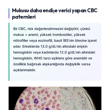
தமிழ்
Mukusu daha endişe verici yapan CBC
తెలుగు
paternleri
मराठी
Bir CBC, risk değerlendirmesini değiştirir; çünkü
اردو
mukus + anemi, yüksek trombositler, yüksek
বাংলা
nötrofiller veya eozinofili, basit İBS’nin ötesine işaret
eder. Erkeklerde 13.0 g/dL’nin altındaki erişkin
Shqip
hemoglobin veya kadınlarda 12.0 g/dL’nin altındaki
Magyar
hemoglobin, WHO tarzı eşiklere göre anemidir ve
Slovenščina
özellikle bağırsak alışkanlığında değişiklik varsa
açıklanmalıdır.
한국어
Polski
Lietuvių kalba
Русский
ქართული