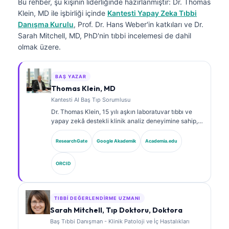
Bu rehber, şu kişinin liderliğinde hazırlanmıştır:
Dr. Thomas
Klein, MD
ile işbirliği içinde
Kantesti Yapay Zeka Tıbbi
Danışma Kurulu
, Prof. Dr. Hans Weber'in katkıları ve Dr.
Sarah Mitchell, MD, PhD'nin tıbbi incelemesi de dahil
olmak üzere.
BAŞ YAZAR
Thomas Klein, MD
Kantesti AI Baş Tıp Sorumlusu
Dr. Thomas Klein, 15 yılı aşkın laboratuvar tıbbı ve
yapay zekâ destekli klinik analiz deneyimine sahip,
kurul onaylı bir klinik hematolog ve dâhiliye
uzmanıdır. Kantesti AI bünyesinde Tıbbi Direktör
ResearchGate
Google Akademik
Academia.edu
olarak, tescilli sinir ağının tıbbi doğruluğuna ilişkin
klinik gözetim sağlar. Dr. Klein, biyobelirteç
ORCID
yorumlanması ve laboratuvar tıbbı konularında
laboratuvar tanılarına ilişkin kapsamlı yayınlar
yapmıştır.
TIBBI DEĞERLENDIRME UZMANI
Sarah Mitchell, Tıp Doktoru, Doktora
Baş Tıbbi Danışman - Klinik Patoloji ve İç Hastalıkları