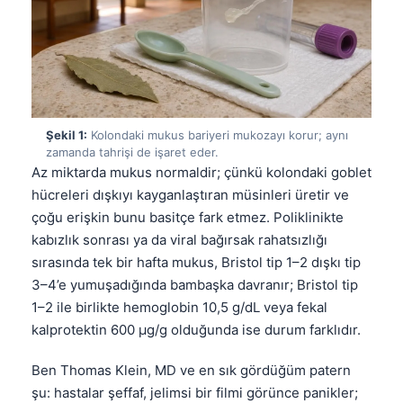
Şekil 1:
Kolondaki mukus bariyeri mukozayı korur; aynı
zamanda tahrişi de işaret eder.
Az miktarda mukus normaldir; çünkü kolondaki goblet
hücreleri dışkıyı kayganlaştıran müsinleri üretir ve
çoğu erişkin bunu basitçe fark etmez. Poliklinikte
kabızlık sonrası ya da viral bağırsak rahatsızlığı
sırasında tek bir hafta mukus, Bristol tip 1–2 dışkı tip
3–4’e yumuşadığında bambaşka davranır; Bristol tip
1–2 ile birlikte hemoglobin 10,5 g/dL veya fekal
kalprotektin 600 µg/g olduğunda ise durum farklıdır.
Ben Thomas Klein, MD ve en sık gördüğüm patern
şu: hastalar şeffaf, jelimsi bir filmi görünce panikler;