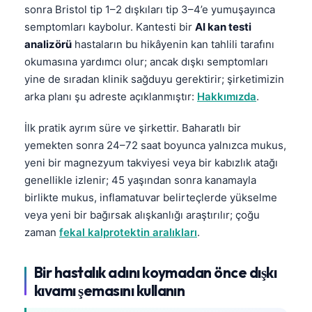
sonra Bristol tip 1–2 dışkıları tip 3–4’e yumuşayınca
semptomları kaybolur. Kantesti bir
AI kan testi
analizörü
hastaların bu hikâyenin kan tahlili tarafını
okumasına yardımcı olur; ancak dışkı semptomları
yine de sıradan klinik sağduyu gerektirir; şirketimizin
arka planı şu adreste açıklanmıştır:
Hakkımızda
.
İlk pratik ayrım süre ve şirkettir. Baharatlı bir
yemekten sonra 24–72 saat boyunca yalnızca mukus,
yeni bir magnezyum takviyesi veya bir kabızlık atağı
genellikle izlenir; 45 yaşından sonra kanamayla
birlikte mukus, inflamatuvar belirteçlerde yükselme
veya yeni bir bağırsak alışkanlığı araştırılır; çoğu
zaman
fekal kalprotektin aralıkları
.
Bir hastalık adını koymadan önce dışkı
kıvamı şemasını kullanın