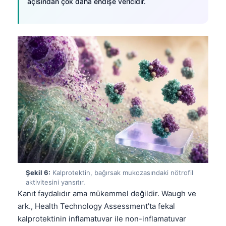
açısından çok daha endişe vericidir.
Frysk
Esperanto
Беларуская мова
Татар теле
Кыргызча
ئۇيغۇرچە
Cebuano
Basa Jawa
ພາສາລາວ
Монгол
Şekil 6:
Kalprotektin, bağırsak mukozasındaki nötrofil
Afrikaans
aktivitesini yansıtır.
Kanıt faydalıdır ama mükemmel değildir. Waugh ve
العربية المغربية
ark., Health Technology Assessment’ta fekal
Occitan
kalprotektinin inflamatuvar ile non-inflamatuvar