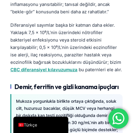
inflamasyonu yansıtabilir; tanısal değildir, ancak
فارسی
“bekle-gör” konusunda beni daha az rahatlatır.”
简体中文
Diferansiyel sayımlar başka bir katman daha ekler.
Română
Yaklaşık 7,5 × 10⁹/L’nin üzerindeki nötrofiller
Ελληνικά
bakteriyel enfeksiyonu veya steroid etkisini
Português
karşılayabilir; 0,5 × 10⁹/L’nin üzerindeki eozinofiller
ise alerji, ilaç reaksiyonu, paraziter hastalık veya
Español
eozinofilik bağırsak bozukluklarını düşündürür; bizim
Italiano
CBC diferansiyel kılavuzumuza
bu paternleri ele alır.
עִבְרִית
Demir, ferritin ve gizli kanama ipuçları
Français
العربية
Mukoza yorgunlukla birlikte ortaya çıktığında, soluk
Deutsch
cilt, huzursuz bacaklar, düşük MCV veya herhangi
English
bir dışkıda kan testi pozitifliği olduğunda demir
çalışmaları önemlidir. Ferritin 30 ng/mL’nin altı birçok
Türkçe
yetişkinde demir eksikliğini güçlü biçimde destekler;