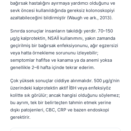
Gàidhlig
bağırsak hastalığını ayırmaya yardımcı olduğunu ve
Euskara
sevk öncesi kullanıldığında gereksiz kolonoskopiyi
azaltabileceğini bildirmiştir (Waugh ve ark., 2013).
Македонски јазик
Latviešu valoda
Sınırda sonuçlar insanların takıldığı yerdir. 70–150
µg/g kalprotektin, NSAİİ kullanımını, yakın zamanda
Galego
geçirilmiş bir bağırsak enfeksiyonunu, ağır egzersizi
অসমীয়া
veya hatta örnekleme sorununu izleyebilir;
සිංහල
semptomlar hafifse ve kanama ya da anemi yoksa
genellikle 2–6 hafta içinde tekrar ederim.
سنڌي
پښتو
Çok yüksek sonuçlar ciddiye alınmalıdır. 500 µg/g’nin
üzerindeki kalprotektin aktif İBH veya enfeksiyöz
kolitte sık görülür; ancak hangisi olduğunu söylemez;
Slovenčina
bu ayrım, tek bir belirteçten tahmin etmek yerine
Hrvatski
dışkı patojenleri, CBC, CRP ve bazen endoskopi
Suomi
gerektirir.
Қазақ тілі