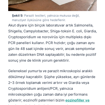
Şekil 5:
Parazit testleri, yalnızca mukusa değil,
maruziyet öyküsüne göre hedeflenir.
Akut diyare için birçok laboratuvar artık Salmonella,
Shigella, Campylobacter, Shiga-toksin E. coli, Giardia,
Cryptosporidium ve norovirüs için multipleks dışkı
PCR panelleri kullanır. PCR hızlıdır; çoğu zaman aynı
gün ile 48 saat içinde sonuç verir, ancak semptomlar
zaten düzelirken DNA saptayabilir; bu nedenle pozitif
sonuç yine de klinik yorum gerektirir.
Geleneksel yumurta ve parazit mikroskopisi aralıklı
dökülmeyi kaçırabilir. Şüphe yüksekse, ayrı günlerde
2–3 örnek toplamak verimi artırır ve Giardia veya
Cryptosporidium antijeni/PCR, yalnızca
mikroskopiden çoğu zaman daha iyi performans
gösterir; eozinofil paternleri bizim
eozinofiller ve