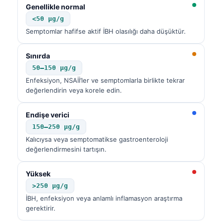
Genellikle normal
Català
<50 µg/g
O‘zbekcha
Semptomlar hafifse aktif İBH olasılığı daha düşüktür.
Українська
Sınırda
አማርኛ
50–150 µg/g
Kiswahili
Enfeksiyon, NSAİİ’ler ve semptomlarla birlikte tekrar
ភាសាខ្មែរ
değerlendirin veya korele edin.
ဗမာစာ
Endişe verici
ไทย
150–250 µg/g
Tagalog
Kalıcıysa veya semptomatikse gastroenteroloji
değerlendirmesini tartışın.
Tiếng Việt
Bahasa Melayu
Yüksek
>250 µg/g
മലയാളം
İBH, enfeksiyon veya anlamlı inflamasyon araştırma
ಕನ್ನಡ
gerektirir.
ગુજરાતી