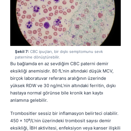
Čeština
日本語
Eesti
Azərbaycan dili
Bosanski
Svenska
Şekil 7:
CBC ipuçları, bir dışkı semptomunu sevk
paternine dönüştürebilir.
Српски језик
Bu bağlamda en az sevdiğim CBC paterni demir
Íslenska
eksikliği anemisidir. 80 fL’nin altındaki düşük MCV,
birçok laboratuvar referans aralığının üzerinde
Հայերեն
yüksek RDW ve 30 ng/mL’nin altındaki ferritin, dışkı
Bahasa Indonesia
hastaya normal görünse bile kronik kan kaybı
हिन्दी
anlamına gelebilir.
Nederlands
Trombositler sessiz bir inflamasyon belirteci olabilir.
Dansk
450 × 10⁹/L’nin üzerindeki trombosit sayısı demir
eksikliği, İBH aktivitesi, enfeksiyon veya kanser ilişkili
Български