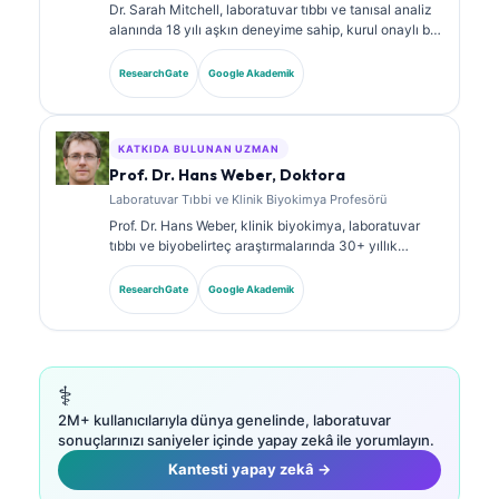
Dr. Sarah Mitchell, laboratuvar tıbbı ve tanısal analiz
alanında 18 yılı aşkın deneyime sahip, kurul onaylı bir
klinik patologdur. Klinik kimya alanında uzmanlık
sertifikalarına sahiptir ve klinik uygulamada
ResearchGate
Google Akademik
biyobelirteç panelleri ile laboratuvar analizi üzerine
kapsamlı şekilde yayın yapmıştır.
KATKIDA BULUNAN UZMAN
Prof. Dr. Hans Weber, Doktora
Laboratuvar Tıbbi ve Klinik Biyokimya Profesörü
Prof. Dr. Hans Weber, klinik biyokimya, laboratuvar
tıbbı ve biyobelirteç araştırmalarında 30+ yıllık
uzmanlığa sahiptir. Alman Klinik Kimya Derneği’nin
eski Başkanıdır; tanısal panel analizi, biyobelirteç
ResearchGate
Google Akademik
standardizasyonu ve yapay zeka destekli laboratuvar
tıbbı alanlarında uzmanlaşmıştır.
⚕️
2M+ kullanıcılarıyla dünya genelinde, laboratuvar
sonuçlarınızı saniyeler içinde yapay zekâ ile yorumlayın.
Kantesti yapay zekâ →