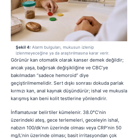
Şekil 4:
Alarm bulguları, mukusun izlenip
izlenmeyeceğine ya da araştırılmasına karar verir.
Görünür kan otomatik olarak kanser demek değildir;
ancak yaşa, bağırsak değişikliğine ve CBC’ye
bakılmadan “sadece hemoroid” diye
geçiştirilmemelidir. Sert dışkı sonrası dokuda parlak
kırmızı kan, anal kaynak düşündürür; ishal ve mukusla
karışmış kan beni kolit testlerine yönlendirir.
İnflamatuvar belirtiler kümelenir. 38.0°C’nin
üzerindeki ateş, gece terlemeleri, geceleyin ishal,
nabzın 100/dk’nın üzerinde olması veya CRP’nin 50
mg/L’nin üzerinde olması; basit irritasyondan çok