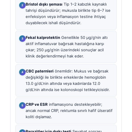
Bristol dışkı şeması
Tip 1–2 kabızlık kaynaklı
tahrişi düşündürür; mukusla birlikte tip 6–7 ise
enfeksiyon veya inflamasyon testine ihtiyaç
duyabilecek ishali düşündürür.
Fekal kalprotektin
Genellikle 50 µg/g’nin altı
aktif inflamatuvar bağırsak hastalığına karşı
çıkar; 250 µg/g’nin üzerindeki sonuçlar acil
klinik değerlendirmeyi hak eder.
CBC paternleri
önemlidir: Mukus ve bağırsak
değişikliği ile birlikte erkeklerde hemoglobin
13.0 g/dL’nin altında veya kadınlarda 12.0
g/dL’nin altında ise kolonoskopi tetikleyicisidir.
CRP ve ESR
inflamasyonu destekleyebilir;
ancak normal CRP, rektumla sınırlı hafif ülseratif
koliti dışlamaz.
Parazitler için dışkı testi
Seyahat sonrası,