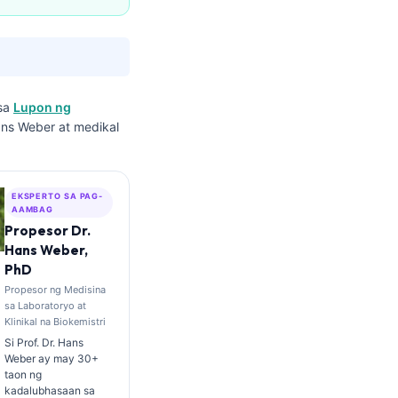
 sa
Lupon ng
ans Weber at medikal
EKSPERTO SA PAG-
AAMBAG
Propesor Dr.
Hans Weber,
PhD
Propesor ng Medisina
sa Laboratoryo at
Klinikal na Biokemistri
Si Prof. Dr. Hans
Weber ay may 30+
taon ng
kadalubhasaan sa