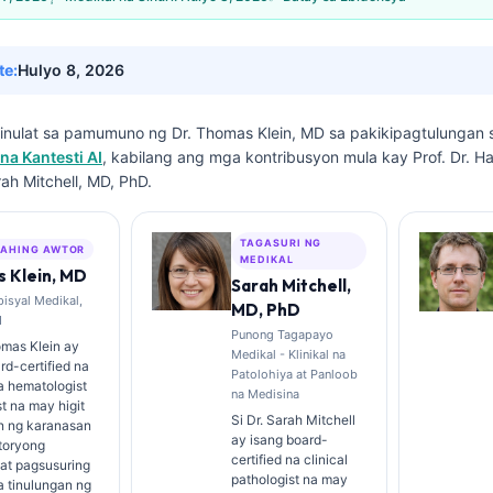
te:
Hulyo 8, 2026
isinulat sa pamumuno ng
Dr. Thomas Klein, MD
sa pakikipagtulungan
na Kantesti AI
, kabilang ang mga kontribusyon mula kay Prof. Dr. H
rah Mitchell, MD, PhD.
TAGASURI NG
AHING AWTOR
MEDIKAL
 Klein, MD
Sarah Mitchell,
isyal Medikal,
MD, PhD
I
Punong Tagapayo
omas Klein ay
Medikal - Klinikal na
rd-certified na
Patolohiya at Panloob
na hematologist
na Medisina
st na may higit
Si Dr. Sarah Mitchell
on ng karanasan
ay isang board-
toryong
certified na clinical
at pagsusuring
pathologist na may
na tinulungan ng