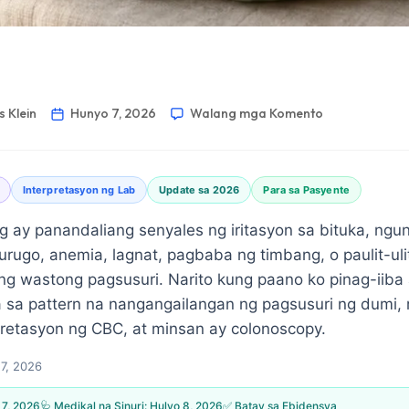
 Klein
Hunyo 7, 2026
Walang mga Komento
Interpretasyon ng Lab
Update sa 2026
Para sa Pasyente
 ay panandaliang senyales ng iritasyon sa bituka, ngun
ugo, anemia, lagnat, pagbaba ng timbang, o paulit-uli
ng wastong pagsusuri. Narito kung paano ko pinag-iiba
 sa pattern na nangangailangan ng pagsusuri ng dumi,
retasyon ng CBC, at minsan ay colonoscopy.
7, 2026
7, 2026
🩺 Medikal na Sinuri:
Hulyo 8, 2026
✅ Batay sa Ebidensya