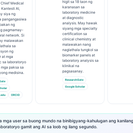
higit sa 18 taon ng
g Chief Medical
karanasan sa
 Kantesti AI,
laboratory medicine
y siya ng
at diagnostic
 na pangangasiwa
analysis. May hawak
pakan ng
siyang mga specialty
ng pagmamay-
certification sa
ural network. Si
clinical chemistry at
n ay malawakan
malawakan nang
athala sa
naglathala tungkol sa
asyon ng
biomarker panels at
r at mga
laboratory analysis sa
c sa laboratoryo
klinikal na
a mga paksa sa
pagsasanay.
yong medisina.
ResearchGate
Gate
Google Scholar
holar
.edu
ORCID
a mga user sa buong mundo na binibigyang-kahulugan ang kanilan
aboratoryo gamit ang AI sa loob ng ilang segundo.