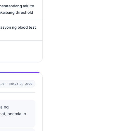
matatandang adulto
kaibang threshold
asyon ng blood test
1.0 —
Hunyo 7, 2026
ma ng
nat, anemia, o