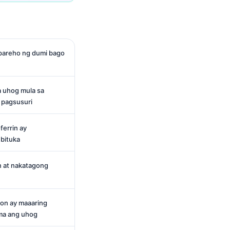
apareho ng dumi bago
a uhog mula sa
 pagsusuri
ferrin ay
bituka
in at nakatagong
ion ay maaaring
ma ang uhog