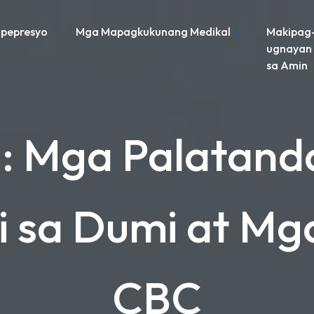
pepresyo
Mga Mapagkukunang Medikal
Makipag
ugnayan
sa Amin
: Mga Palatand
 sa Dumi at Mg
CBC