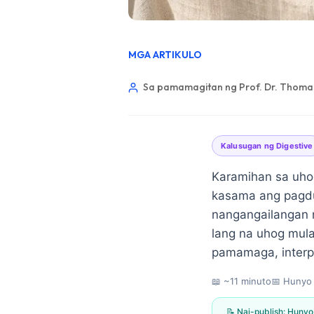
MGA ARTIKULO
Sa pamamagitan ng Prof. Dr. Thomas
Kalusugan ng Digestive
Karamihan sa uhog
kasama ang pagdur
nangangailangan 
lang na uhog mula
pamamaga, interp
📖 ~11 minuto
📅
Hunyo 
Norsk bokmål
Ślōnskŏ gŏdka
📝 Nai-publish:
Hunyo 