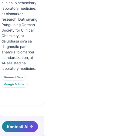
clinical biochemistry,
laboratory medicine,
at biomarker
research. Dati siyang
Pangulo ng German
Society for Clinical
Chemistry, at
dalubhasa siya sa
diagnostic panel
analysis, biomarker
standardization, at
AI-assisted na
laboratory medicine.
ResearchGate
Google Scholar
g
Kantesti AI →