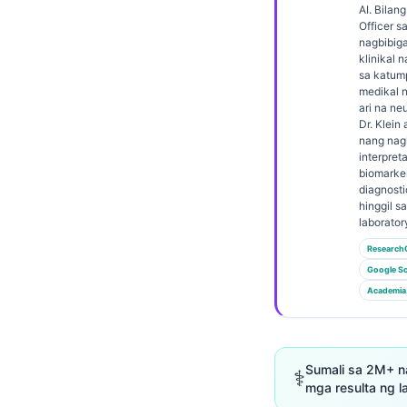
Gàidhlig
AI. Bilan
Officer sa
Euskara
nagbibiga
klinikal
Македонски јазик
sa katum
Latviešu valoda
medikal 
ari na ne
Galego
Dr. Klei
nang nagl
অসমীয়া
interpret
biomarke
සිංහල
diagnosti
hinggil s
سنڌي
laborator
پښتو
Research
Google Sc
Academia
Slovenčina
Hrvatski
Suomi
Sumali sa 2M+ n
⚕️
mga resulta ng l
Қазақ тілі