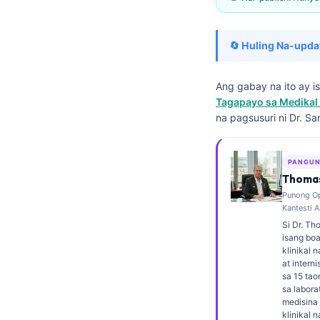
Frysk
Esperanto
🔄 Huling Na-upda
Беларуская мова
Татар теле
Ang gabay na ito ay 
Tagapayo sa Medikal 
Кыргызча
na pagsusuri ni Dr. Sa
ئۇيغۇرچە
Cebuano
PANGUN
Thomas
Basa Jawa
Punong Op
ພາສາລາວ
Kantesti A
Si Dr. Th
Монгол
isang boa
Afrikaans
klinikal 
at interni
العربية المغربية
sa 15 ta
sa labora
Occitan
medisina 
klinikal 