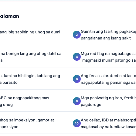
lalaman
Gamitin ang tsart ng pagkak
ng ibig sabihin ng uhog sa dumi
pangalanan ang isang sakit
na benign lang ang uhog dahil sa
Mga red flag na nagbabago s
ka
“magmasid muna” patungo sa
 dumi na hihilingin, kabilang ang
Ang fecal calprotectin at lacto
a parasito
nagpapakita ng pamamaga sa 
CBC na nagpapakitang mas
Mga pahiwatig ng iron, ferrit
ng uhog
pagdurugo
uhog sa impeksiyon, gamot at
Ang celiac, IBD at malabsorpt
mpeksiyon
magkasabay na lumitaw kasa