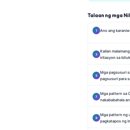
Català
O‘zbekcha
Talaan ng mga Ni
Українська
Ano ang karaniwa
አማርኛ
Kiswahili
Kailan malamang 
ភាសាខ្មែរ
iritasyon sa bitu
ဗမာစာ
ไทย
Mga pagsusuri sa
pagsusuri para s
Tiếng Việt
Bahasa Melayu
Mga pattern sa 
nakababahala a
മലയാളം
ಕನ್ನಡ
Mga pattern ng 
ગુજરાતી
pagkatapos ng i
தமிழ்