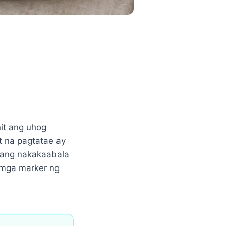
it ang uhog
t na pagtatae ay
 ang nakakaabala
 mga marker ng