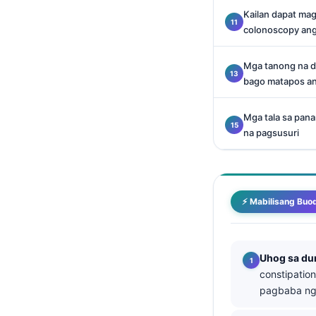
Kailan dapat mag
తెలుగు
colonoscopy an
मराठी
Mga tanong na da
اردو
bago matapos an
বাংলা
Shqip
Mga tala sa pana
na pagsusuri
Magyar
Slovenščina
한국어
⚡ Mabilisang Buo
Polski
Lietuvių kalba
Русский
Uhog sa du
constipatio
ქართული
pagbaba ng
Čeština