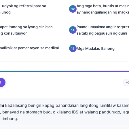
-udyok ng referral para sa
Ang mga bata, buntis at mas 
g uhog
ay nangangailangan ng magka
pat itanong sa iyong clinician
Paano umaakma ang interpret
g konsultasyon
sa tabi ng pagsusuri ng dumi
naliksik at pamantayan sa medikal
Mga Madalas Itanong
d
v
mi
kadalasang benign kapag panandalian lang itong lumilitaw kasa
n, banayad na stomach bug, o kilalang IBS at walang pagdurugo, lag
 timbang.