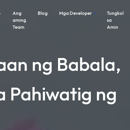
-
Ang
Blog
Mga Developer
Tungkol
aming
sa
Team
Amin
aan ng Babala,
a Pahiwatig ng