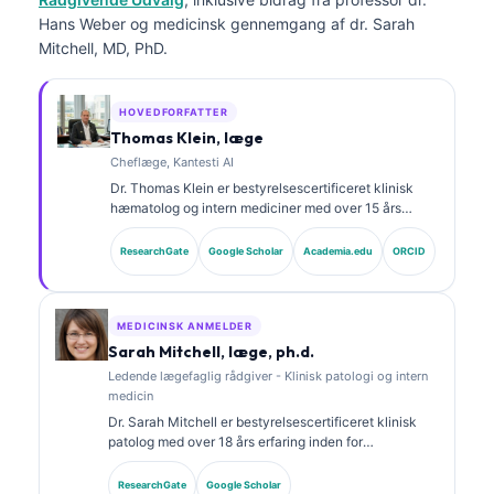
Hans Weber og medicinsk gennemgang af dr. Sarah
Mitchell, MD, PhD.
HOVEDFORFATTER
Thomas Klein, læge
Cheflæge, Kantesti AI
Dr. Thomas Klein er bestyrelsescertificeret klinisk
hæmatolog og intern mediciner med over 15 års
erfaring inden for laboratoriemedicin og AI-assisteret
klinisk analyse. Som Chief Medical Officer hos
ResearchGate
Google Scholar
Academia.edu
ORCID
Kantesti AI varetager han klinisk tilsyn med den
medicinske nøjagtighed af det proprietære neurale
netværk. Dr. Klein har publiceret omfattende om
biomarkertolkning og laboratoriediagnostik inden for
MEDICINSK ANMELDER
laboratoriemedicinske emner.
Sarah Mitchell, læge, ph.d.
Ledende lægefaglig rådgiver - Klinisk patologi og intern
medicin
Dr. Sarah Mitchell er bestyrelsescertificeret klinisk
patolog med over 18 års erfaring inden for
laboratoriemedicin og diagnostisk analyse. Hun har
specialecertificeringer i klinisk kemi og har publiceret
ResearchGate
Google Scholar