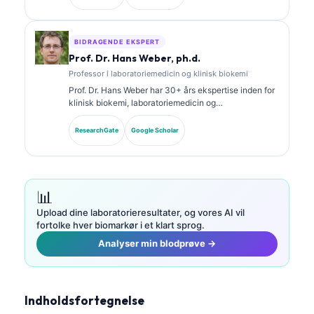
omfattende om biomarkørpaneler og
laboratorieanalyse i klinisk praksis.
BIDRAGENDE EKSPERT
Prof. Dr. Hans Weber, ph.d.
Professor i laboratoriemedicin og klinisk biokemi
Prof. Dr. Hans Weber har 30+ års ekspertise inden for
klinisk biokemi, laboratoriemedicin og
biomarkørforskning. Tidligere præsident for det tyske
selskab for klinisk kemi, og han specialiserer sig i
ResearchGate
Google Scholar
analyse af diagnostiske paneler, standardisering af
biomarkører og AI-assisteret laboratoriemedicin.
📊
Upload dine laboratorieresultater, og vores AI vil
fortolke hver biomarkør i et klart sprog.
Analyser min blodprøve →
Indholdsfortegnelse