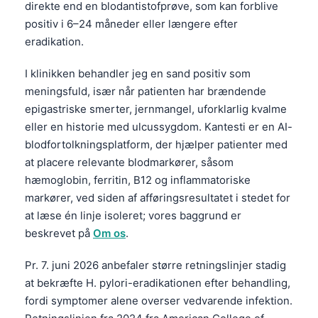
direkte end en blodantistofprøve, som kan forblive
positiv i 6–24 måneder eller længere efter
eradikation.
I klinikken behandler jeg en sand positiv som
meningsfuld, især når patienten har brændende
epigastriske smerter, jernmangel, uforklarlig kvalme
eller en historie med ulcussygdom. Kantesti er en AI-
blodfortolkningsplatform, der hjælper patienter med
at placere relevante blodmarkører, såsom
hæmoglobin, ferritin, B12 og inflammatoriske
markører, ved siden af afføringsresultatet i stedet for
at læse én linje isoleret; vores baggrund er
beskrevet på
Om os
.
Pr. 7. juni 2026 anbefaler større retningslinjer stadig
at bekræfte H. pylori-eradikationen efter behandling,
fordi symptomer alene overser vedvarende infektion.