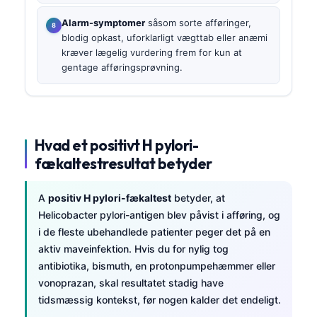
Alarm-symptomer
såsom sorte afføringer,
blodig opkast, uforklarligt vægttab eller anæmi
kræver lægelig vurdering frem for kun at
gentage afføringsprøvning.
Hvad et positivt H pylori-
fækaltestresultat betyder
A
positiv H pylori-fækaltest
betyder, at
Helicobacter pylori-antigen blev påvist i afføring, og
i de fleste ubehandlede patienter peger det på en
aktiv maveinfektion. Hvis du for nylig tog
antibiotika, bismuth, en protonpumpehæmmer eller
vonoprazan, skal resultatet stadig have
tidsmæssig kontekst, før nogen kalder det endeligt.