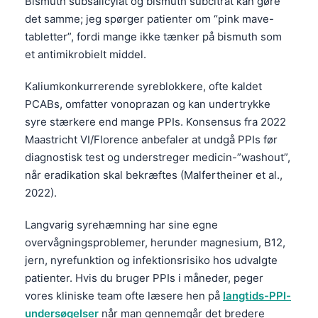
Bismuth subsalicylat og bismuth subcitrat kan gøre
det samme; jeg spørger patienter om “pink mave-
tabletter”, fordi mange ikke tænker på bismuth som
et antimikrobielt middel.
Kaliumkonkurrerende syreblokkere, ofte kaldet
PCABs, omfatter vonoprazan og kan undertrykke
syre stærkere end mange PPIs. Konsensus fra 2022
Maastricht VI/Florence anbefaler at undgå PPIs før
diagnostisk test og understreger medicin-”washout”,
når eradikation skal bekræftes (Malfertheiner et al.,
2022).
Langvarig syrehæmning har sine egne
overvågningsproblemer, herunder magnesium, B12,
jern, nyrefunktion og infektionsrisiko hos udvalgte
patienter. Hvis du bruger PPIs i måneder, peger
vores kliniske team ofte læsere hen på
langtids-PPI-
undersøgelser
når man gennemgår det bredere