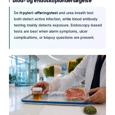
blod- og endoskopiundersøgelse
தமிழ்
De
H pylori-afføringstest
and urea breath test
తెలుగు
both detect active infection, while blood antibody
मराठी
testing mainly detects exposure. Endoscopy-based
tests are best when alarm symptoms, ulcer
اردو
complications, or biopsy questions are present.
বাংলা
Shqip
Magyar
Slovenščina
한국어
Polski
Lietuvių kalba
Русский
ქართული