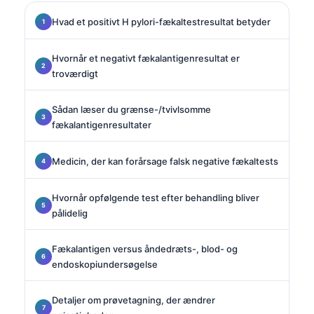
Hvad et positivt H pylori-fækaltestresultat betyder
Hvornår et negativt fækalantigenresultat er
troværdigt
Sådan læser du grænse-/tvivlsomme
fækalantigenresultater
Medicin, der kan forårsage falsk negative fækaltests
Hvornår opfølgende test efter behandling bliver
pålidelig
Fækalantigen versus åndedræts-, blod- og
endoskopiundersøgelse
Detaljer om prøvetagning, der ændrer