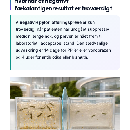
Hvornår et negativt
fækalantigenresultat er troværdigt
A
negativ H pylori afføringsprøve
er kun
troværdig, når patienten har undgået suppressiv
medicin længe nok, og prøven er nået frem til
laboratoriet i acceptabel stand. Den sædvanlige
udvaskning er 14 dage for PPI’er eller vonoprazan
og 4 uger for antibiotika eller bismuth.