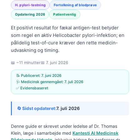
H. pylori-testning
Fortolkning af blodprøve
Opdatering 2026
Patientvenlig
Et positivt resultat for fækal antigen-test betyder
som regel en aktiv Helicobacter pylori-infektion; en
pålidelig test-of-cure kræver den rette medicin-
udvaskning og timing.
📖 ~11 minutter
📅
7. juni 2026
📝 Publiceret:
7. juni 2026
🩺 Medicinsk gennemgået:
7. juli 2026
✅ Evidensbaseret
🔄 Sidst opdateret:
7. juli 2026
Denne guide er skrevet under ledelse af
Dr. Thomas
Klein, læge
i samarbejde med
Kantesti AI Medicinsk
Rådgivende Udvalg
, inklusive bidrag fra professor dr.