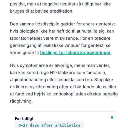
Gàidhlig
positivt, men et negativt resultat så tidligt bør ikke
Euskara
bruges til at bevise eradikation.
Македонски јазик
Den samme tidsdisciplin gælder for andre gentests:
Latviešu valoda
hvis biologien ikke har haft tid til at nulstille sig, kan
laboratorietallet være misvisende. For en bredere
Galego
gennemgang af realistiske vinduer for gentest, se
অসমীয়া
vores guide til
tidslinjer for laboratorieændringer
.
සිංහල
Hvis symptomerne er alvorlige, mens man venter,
سنڌي
kan klinikere bruge H2-blokkere som famotidin,
پښتو
alginatbehandling eller antacida som bro. Stop ikke
ordineret syrehæmning efter et blødende ulcus eller
et fund ved højrisiko-endoskopi uden direkte lægelig
Slovenčina
rådgivning.
Hrvatski
Suomi
For tidligt
Қазақ тілі
0–27 days after antibiotics