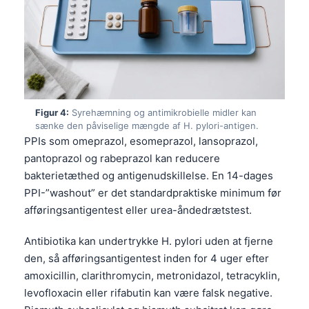
Figur 4:
Syrehæmning og antimikrobielle midler kan
sænke den påviselige mængde af H. pylori-antigen.
PPIs som omeprazol, esomeprazol, lansoprazol,
pantoprazol og rabeprazol kan reducere
bakterietæthed og antigenudskillelse. En 14-dages
PPI-”washout” er det standardpraktiske minimum før
afføringsantigentest eller urea-åndedrætstest.
Antibiotika kan undertrykke H. pylori uden at fjerne
den, så afføringsantigentest inden for 4 uger efter
amoxicillin, clarithromycin, metronidazol, tetracyklin,
levofloxacin eller rifabutin kan være falsk negative.