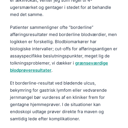
er ækvivokalt, venter jeg som regel til 4-
ugersmærket og gentager i stedet for at behandle
med det samme.
Patienter sammenligner ofte “borderline”
afføringsresultater med borderline blodværdier, men
logikken er forskellig. Blodbiomarkører har
biologiske intervaller; cut-offs for afføringsantigen er
assayspecifikke beslutningspunkter, meget lig de
tolkningsproblemer, vi dækker i
grænseværdige
blodprøveresultater
.
Et borderline-resultat ved blødende ulcus,
bekymring for gastrisk lymfom eller vedvarende
jernmangel bør vurderes af en kliniker frem for
gentagne hjemmeprøver. I de situationer kan
endoskopi udtage prøver direkte fra maven og
samtidig lede efter komplikationer.