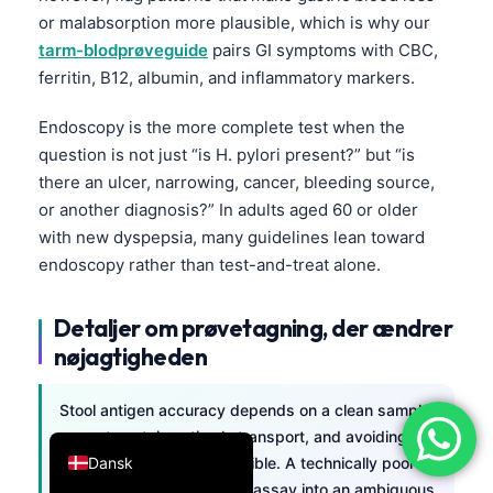
or malabsorption more plausible, which is why our
简体中文
tarm-blodprøveguide
pairs GI symptoms with CBC,
Română
ferritin, B12, albumin, and inflammatory markers.
Türkçe
Endoscopy is the more complete test when the
Ελληνικά
question is not just “is H. pylori present?” but “is
Português
there an ulcer, narrowing, cancer, bleeding source,
Español
or another diagnosis?” In adults aged 60 or older
with new dyspepsia, many guidelines lean toward
Italiano
endoscopy rather than test-and-treat alone.
עִבְרִית
Français
Detaljer om prøvetagning, der ændrer
nøjagtigheden
العربية
Deutsch
Stool antigen accuracy depends on a clean sample,
English
correct container, timely transport, and avoiding
Dansk
watery dilution when possible. A technically poor
specimen can turn a good assay into an ambiguous