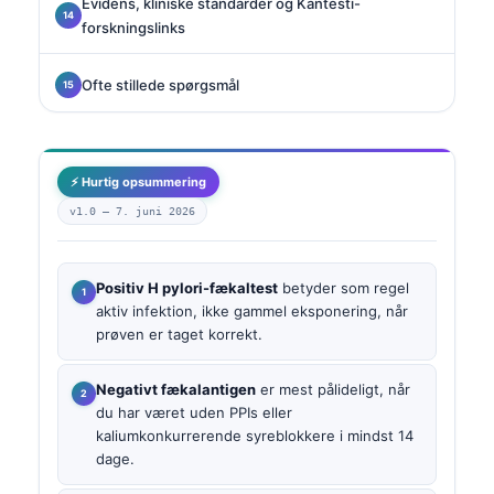
Evidens, kliniske standarder og Kantesti-
forskningslinks
Ofte stillede spørgsmål
⚡ Hurtig opsummering
v1.0 —
7. juni 2026
Positiv H pylori-fækaltest
betyder som regel
aktiv infektion, ikke gammel eksponering, når
prøven er taget korrekt.
Negativt fækalantigen
er mest pålideligt, når
du har været uden PPIs eller
kaliumkonkurrerende syreblokkere i mindst 14
dage.