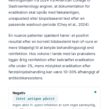
Retningslinjen fra 2024 fra American College of
Gastroenterology angiver, at dokumentation for
eradikation skal opnås med fækalantigen,
ureapustest eller biopsibaseret test efter en
passende washout-periode (Chey et al., 2024).
En nuance patienter sjældent hører: et positivt
resultat efter en korrekt tidsbestemt test-of-cure er
mere tilbøjeligt til at betyde behandlingssvigt end
reinfektion. Hos voksne i lande med lav prævalens
ligger årlig reinfektion efter bekræftet eradikation
ofte under 2%, mens mislykket eradikation efter
førstelinjebehandling kan være 10–30% afhængigt af
antibiotikaresistens.
Negativ
Intet antigen påvist
Ingen aktiv H. pylori-infektion er som regel sandsynlig,