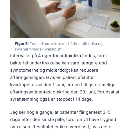
Frysk
Esperanto
Беларуская мова
Татар теле
Figur 5:
Test-of-cure kræver både antibiotika og
Кыргызча
syrehæmnings-”washout”.
ئۇيغۇرچە
Intervallet på 4 uger for antibiotika findes, fordi
bakteriel undertrykkelse kan vare længere end
Cebuano
symptomerne og midlertidigt kan reducere
Basa Jawa
afføringsantigen. Hvis en patient afslutter
ພາສາລາວ
kvadrupelterapi den 1. juni, er den tidligste rimelige
afføringsantigentest omkring den 29. juni, forudsat at
Монгол
syrehæmning også er stoppet i 14 dage.
Afrikaans
العربية المغربية
Jeg ser nogle gange, at patienter får gentest 3–5
dage efter den sidste pille, fordi de vil have tryghed
Occitan
før rejsen. Resultatet er ikke værdiløst, hvis det er