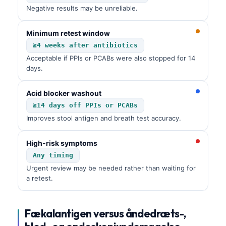
Català
Negative results may be unreliable.
O‘zbekcha
Minimum retest window
Українська
≥4 weeks after antibiotics
አማርኛ
Acceptable if PPIs or PCABs were also stopped for 14
days.
Kiswahili
ភាសាខ្មែរ
Acid blocker washout
≥14 days off PPIs or PCABs
ဗမာစာ
Improves stool antigen and breath test accuracy.
ไทย
Tagalog
High-risk symptoms
Any timing
Tiếng Việt
Urgent review may be needed rather than waiting for
Bahasa Melayu
a retest.
മലയാളം
ಕನ್ನಡ
Fækalantigen versus åndedræts-,
ગુજરાતી