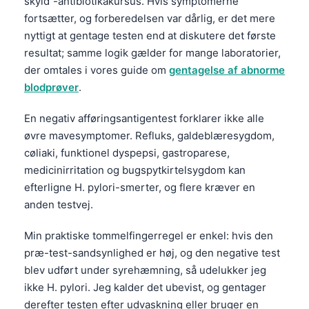
skyld”-antibiotikakursus. Hvis symptomerne
fortsætter, og forberedelsen var dårlig, er det mere
nyttigt at gentage testen end at diskutere det første
resultat; samme logik gælder for mange laboratorier,
der omtales i vores guide om
gentagelse af abnorme
blodprøver
.
En negativ afføringsantigentest forklarer ikke alle
øvre mavesymptomer. Refluks, galdeblæresygdom,
cøliaki, funktionel dyspepsi, gastroparese,
medicinirritation og bugspytkirtelsygdom kan
efterligne H. pylori-smerter, og flere kræver en
anden testvej.
Min praktiske tommelfingerregel er enkel: hvis den
præ-test-sandsynlighed er høj, og den negative test
blev udført under syrehæmning, så udelukker jeg
ikke H. pylori. Jeg kalder det ubevist, og gentager
derefter testen efter udvaskning eller bruger en