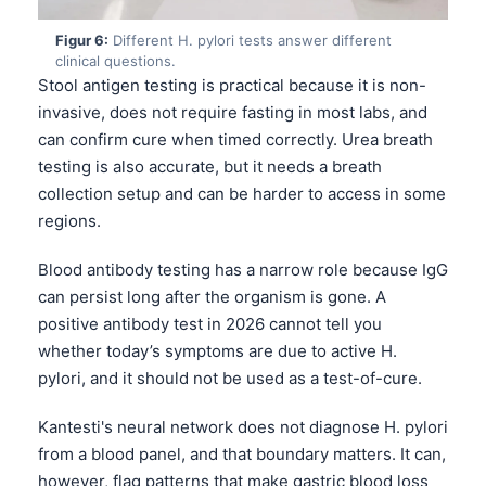
Čeština
Figur 6:
Different H. pylori tests answer different
日本語
clinical questions.
Eesti
Stool antigen testing is practical because it is non-
invasive, does not require fasting in most labs, and
Azərbaycan dili
can confirm cure when timed correctly. Urea breath
Bosanski
testing is also accurate, but it needs a breath
Svenska
collection setup and can be harder to access in some
regions.
Српски језик
Íslenska
Blood antibody testing has a narrow role because IgG
can persist long after the organism is gone. A
Հայերեն
positive antibody test in 2026 cannot tell you
Bahasa Indonesia
whether today’s symptoms are due to active H.
हिन्दी
pylori, and it should not be used as a test-of-cure.
Nederlands
Kantesti's neural network does not diagnose H. pylori
Български
from a blood panel, and that boundary matters. It can,
فارسی
however, flag patterns that make gastric blood loss