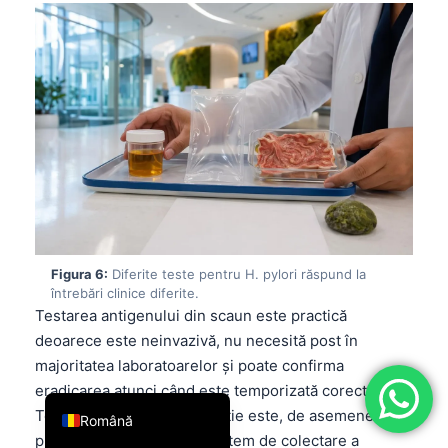
فارسی
简体中文
Türkçe
Ελληνικά
Português
Español
Italiano
עִבְרִית
Figura 6:
Diferite teste pentru H. pylori răspund la
Français
întrebări clinice diferite.
Testarea antigenului din scaun este practică
العربية
deoarece este neinvazivă, nu necesită post în
Deutsch
majoritatea laboratoarelor și poate confirma
English
eradicarea atunci când este temporizată corect.
Testarea cu uree în respirație este, de asemenea,
Română
precisă, dar necesită un sistem de colectare a