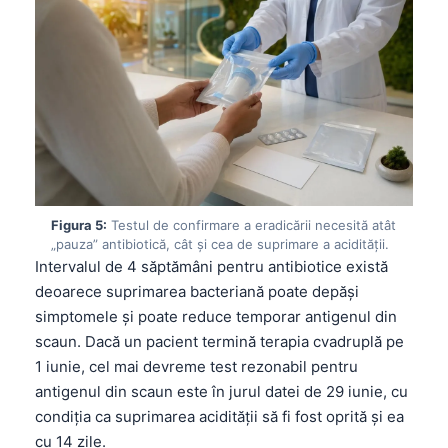
Gàidhlig
Euskara
Македонски јазик
Latviešu valoda
Galego
অসমীয়া
සිංහල
Figura 5:
Testul de confirmare a eradicării necesită atât
سنڌي
„pauza” antibiotică, cât și cea de suprimare a acidității.
پښتو
Intervalul de 4 săptămâni pentru antibiotice există
deoarece suprimarea bacteriană poate depăși
simptomele și poate reduce temporar antigenul din
Slovenčina
scaun. Dacă un pacient termină terapia cvadruplă pe
Hrvatski
1 iunie, cel mai devreme test rezonabil pentru
antigenul din scaun este în jurul datei de 29 iunie, cu
Suomi
condiția ca suprimarea acidității să fi fost oprită și ea
Қазақ тілі
cu 14 zile.