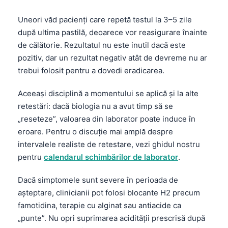
Català
Uneori văd pacienți care repetă testul la 3–5 zile
O‘zbekcha
după ultima pastilă, deoarece vor reasigurare înainte
Українська
de călătorie. Rezultatul nu este inutil dacă este
pozitiv, dar un rezultat negativ atât de devreme nu ar
አማርኛ
trebui folosit pentru a dovedi eradicarea.
Kiswahili
ភាសាខ្មែរ
Aceeași disciplină a momentului se aplică și la alte
retestări: dacă biologia nu a avut timp să se
ဗမာစာ
„reseteze”, valoarea din laborator poate induce în
ไทย
eroare. Pentru o discuție mai amplă despre
Tagalog
intervalele realiste de retestare, vezi ghidul nostru
pentru
calendarul schimbărilor de laborator
.
Tiếng Việt
Bahasa Melayu
Dacă simptomele sunt severe în perioada de
așteptare, clinicianii pot folosi blocante H2 precum
മലയാളം
famotidina, terapie cu alginat sau antiacide ca
ಕನ್ನಡ
„punte”. Nu opri suprimarea acidității prescrisă după
ગુજરાતી