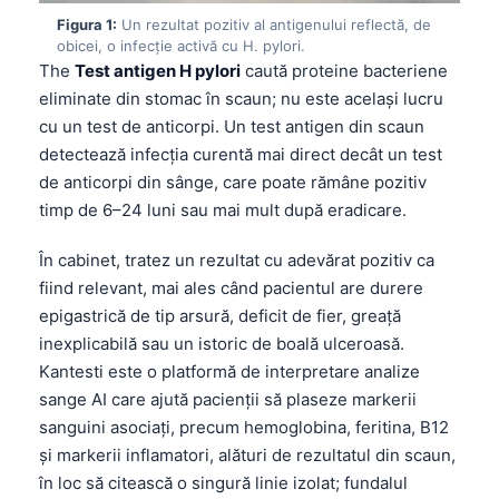
Figura 1:
Un rezultat pozitiv al antigenului reflectă, de
obicei, o infecție activă cu H. pylori.
The
Test antigen H pylori
caută proteine bacteriene
eliminate din stomac în scaun; nu este același lucru
cu un test de anticorpi. Un test antigen din scaun
detectează infecția curentă mai direct decât un test
de anticorpi din sânge, care poate rămâne pozitiv
timp de 6–24 luni sau mai mult după eradicare.
În cabinet, tratez un rezultat cu adevărat pozitiv ca
fiind relevant, mai ales când pacientul are durere
epigastrică de tip arsură, deficit de fier, greață
inexplicabilă sau un istoric de boală ulceroasă.
Kantesti este o platformă de interpretare analize
sange AI care ajută pacienții să plaseze markerii
sanguini asociați, precum hemoglobina, feritina, B12
și markerii inflamatori, alături de rezultatul din scaun,
în loc să citească o singură linie izolat; fundalul