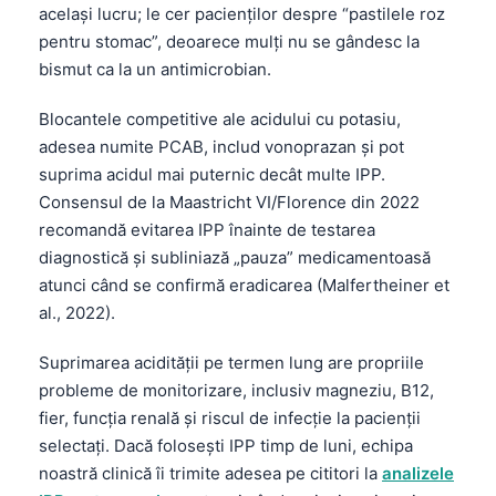
același lucru; le cer pacienților despre “pastilele roz
pentru stomac”, deoarece mulți nu se gândesc la
bismut ca la un antimicrobian.
Blocantele competitive ale acidului cu potasiu,
adesea numite PCAB, includ vonoprazan și pot
suprima acidul mai puternic decât multe IPP.
Consensul de la Maastricht VI/Florence din 2022
recomandă evitarea IPP înainte de testarea
diagnostică și subliniază „pauza” medicamentoasă
atunci când se confirmă eradicarea (Malfertheiner et
al., 2022).
Suprimarea acidității pe termen lung are propriile
probleme de monitorizare, inclusiv magneziu, B12,
fier, funcția renală și riscul de infecție la pacienții
selectați. Dacă folosești IPP timp de luni, echipa
noastră clinică îi trimite adesea pe cititori la
analizele