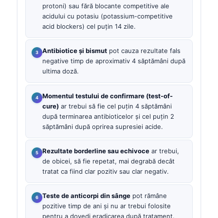
protoni) sau fără blocante competitive ale
acidului cu potasiu (potassium-competitive
acid blockers) cel puțin 14 zile.
Antibiotice și bismut
pot cauza rezultate fals
negative timp de aproximativ 4 săptămâni după
ultima doză.
Momentul testului de confirmare (test-of-
cure)
ar trebui să fie cel puțin 4 săptămâni
după terminarea antibioticelor și cel puțin 2
săptămâni după oprirea supresiei acide.
Rezultate borderline sau echivoce
ar trebui,
de obicei, să fie repetat, mai degrabă decât
tratat ca fiind clar pozitiv sau clar negativ.
Teste de anticorpi din sânge
pot rămâne
pozitive timp de ani și nu ar trebui folosite
pentru a dovedi eradicarea după tratament.