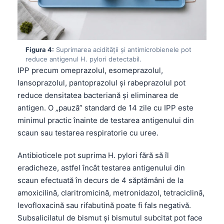
Figura 4:
Suprimarea acidității și antimicrobienele pot
reduce antigenul H. pylori detectabil.
IPP precum omeprazolul, esomeprazolul,
lansoprazolul, pantoprazolul și rabeprazolul pot
reduce densitatea bacteriană și eliminarea de
antigen. O „pauză” standard de 14 zile cu IPP este
minimul practic înainte de testarea antigenului din
scaun sau testarea respiratorie cu uree.
Antibioticele pot suprima H. pylori fără să îl
eradicheze, astfel încât testarea antigenului din
scaun efectuată în decurs de 4 săptămâni de la
amoxicilină, claritromicină, metronidazol, tetraciclină,
levofloxacină sau rifabutină poate fi fals negativă.
Subsalicilatul de bismut și bismutul subcitat pot face