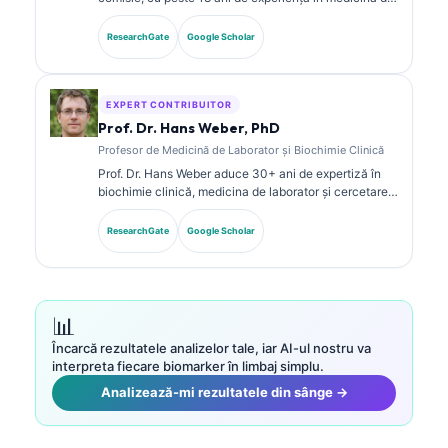
laborator și analiza diagnostică. Deține certificări de
specialitate în chimie clinică și a publicat pe larg
ResearchGate
Google Scholar
despre panouri de biomarkeri și analiza de laborator
în practica clinică.
EXPERT CONTRIBUITOR
Prof. Dr. Hans Weber, PhD
Profesor de Medicină de Laborator și Biochimie Clinică
Prof. Dr. Hans Weber aduce 30+ ani de expertiză în
biochimie clinică, medicina de laborator și cercetarea
biomarkerilor. Fost președinte al Societății Germane
de Chimie Clinică, se specializează în analiza
ResearchGate
Google Scholar
panourilor de diagnostic, standardizarea biomarkerilor
și medicina de laborator asistată de AI.
📊
Încarcă rezultatele analizelor tale, iar AI-ul nostru va
interpreta fiecare biomarker în limbaj simplu.
Analizează-mi rezultatele din sânge →