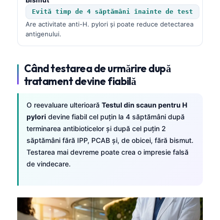
Frysk
Evită timp de 4 săptămâni înainte de test
Are activitate anti-H. pylori și poate reduce detectarea
Esperanto
antigenului.
Беларуская мова
Татар теле
Când testarea de urmărire după
Кыргызча
tratament devine fiabilă
ئۇيغۇرچە
O reevaluare ulterioară
Testul din scaun pentru H
Cebuano
pylori
devine fiabil cel puțin la 4 săptămâni după
Basa Jawa
terminarea antibioticelor și după cel puțin 2
ພາສາລາວ
săptămâni fără IPP, PCAB și, de obicei, fără bismut.
Testarea mai devreme poate crea o impresie falsă
Монгол
de vindecare.
Afrikaans
العربية المغربية
Occitan