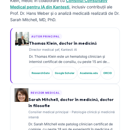
Klein, medic
în colaborare cu
Consiliul Consultativ
Medical pentru IA din Kantesti
, inclusiv contribuții ale
Prof. Dr. Hans Weber și o analiză medicală realizată de Dr.
Sarah Mitchell, MD, PhD.
AUTOR PRINCIPAL
Thomas Klein, doctor în medicină
Director medical șef, Kantesti AI
Dr. Thomas Klein este un hematolog clinician și
internist certificat de consiliu, cu peste 15 ani de
experiență în medicina de laborator și analiză clinică
asistată de AI. În calitate de Chief Medical Officer la
ResearchGate
Google Scholar
Academia.edu
ORCID
Kantesti AI, el asigură supravegherea clinică a
acurateței medicale a rețelei neuronale proprietare.
Dr. Klein a publicat pe larg despre interpretarea
biomarkerilor și diagnosticul de laborator în domeniul
REVIZOR MEDICAL
medicinei de laborator.
Sarah Mitchell, doctor în medicină, doctor
în filosofie
Consilier medical principal - Patologie clinică și medicină
internă
Dr. Sarah Mitchell este patolog clinician certificat de
comisie, cu peste 18 ani de experiență în medicina de