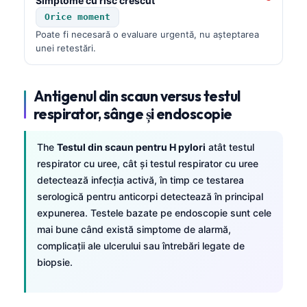
Simptome cu risc crescut
Čeština
Orice moment
日本語
Poate fi necesară o evaluare urgentă, nu așteptarea
unei retestări.
Eesti
Azərbaycan dili
Antigenul din scaun versus testul
Bosanski
respirator, sânge și endoscopie
Svenska
Српски језик
The
Testul din scaun pentru H pylori
atât testul
respirator cu uree, cât și testul respirator cu uree
Íslenska
detectează infecția activă, în timp ce testarea
Հայերեն
serologică pentru anticorpi detectează în principal
Bahasa Indonesia
expunerea. Testele bazate pe endoscopie sunt cele
mai bune când există simptome de alarmă,
हिन्दी
complicații ale ulcerului sau întrebări legate de
Nederlands
biopsie.
Dansk
Български