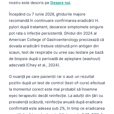
nostru este descris pe
Despre noi
.
Începând cu 7 iunie 2026, ghidurile majore
recomandă în continuare confirmarea eradicării H.
pylori după tratament, deoarece simptomele singure
pot rata o infecție persistentă. Ghidul din 2024 al
American College of Gastroenterology precizează că
dovada eradicării trebuie obținută prin antigen din
scaun, test de respirație cu uree sau testare pe bază
de biopsie după o perioadă de așteptare (washout)
adecvată (Chey et al., 2024).
O nuanță pe care pacienții rar o aud: un rezultat
pozitiv după un test de control (test-of-cure) efectuat
la momentul corect este mai probabil să însemne
eșec terapeutic decât reinfecție. La adulții din țări cu
prevalență scăzută, reinfecția anuală după eradicare
confirmată este adesea sub 2%, în timp ce eradicarea