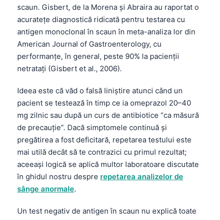
scaun. Gisbert, de la Morena și Abraira au raportat o
acuratețe diagnostică ridicată pentru testarea cu
antigen monoclonal în scaun în meta-analiza lor din
American Journal of Gastroenterology, cu
performanțe, în general, peste 90% la pacienții
netratați (Gisbert et al., 2006).
Ideea este că văd o falsă liniștire atunci când un
pacient se testează în timp ce ia omeprazol 20–40
mg zilnic sau după un curs de antibiotice “ca măsură
de precauție”. Dacă simptomele continuă și
pregătirea a fost deficitară, repetarea testului este
mai utilă decât să te contrazici cu primul rezultat;
aceeași logică se aplică multor laboratoare discutate
în ghidul nostru despre
repetarea analizelor de
sânge anormale
.
Un test negativ de antigen în scaun nu explică toate