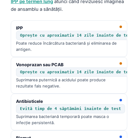
IPP pe termen lung
atunci când revizuiesc imaginea
de ansamblu a sănătății.
IPP
Oprește cu aproximativ 14 zile înainte de test
Poate reduce încărcătura bacteriană și eliminarea de
antigen.
Vonoprazan sau PCAB
Oprește cu aproximativ 14 zile înainte de test
Suprimarea puternică a acidului poate produce
rezultate fals negative.
Antibioticele
Evită timp de 4 săptămâni înainte de test
Suprimarea bacteriană temporară poate masca o
infecție persistentă.
Norsk bokmål
Ślōnskŏ gŏdka
Bismut