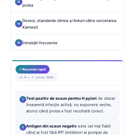
proba
Dovezi, standarde clinice și linkuri către cercetarea
Kantesti
Întrebări frecvente
⚡ Rezumat rapid
v1.0 —
7 iunie 2026
Test pozitiv de scaun pentru H pylori
de obicei
înseamnă infecție activă, nu expunere veche,
atunci când proba a fost recoltată corect.
Antigen din scaun negativ
este cel mai fiabil
când ai fost fără IPP (inhibitori ai pompei de