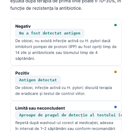
eșuată după terapia de primă linie poate fi 10–30%, în
funcție de rezistența la antibiotice.
Negativ
Nu a fost detectat antigen
De obicei, nu există infecție activă cu H. pylori dacă
inhibitorii pompei de protoni (IPP) au fost opriți timp de
14 zile și antibioticele sau bismutul timp de 4
săptămâni.
Pozitiv
Antigen detectat
De obicei, infecție activă cu H. pylori; discută terapia
de eradicare și testul de control viitor.
Limită sau neconcludent
Aproape de pragul de detecție al testului (cuto
Repetă după washout-ul corect al medicației, adesea
în interval de 1–2 săptămâni sau conform recomandării