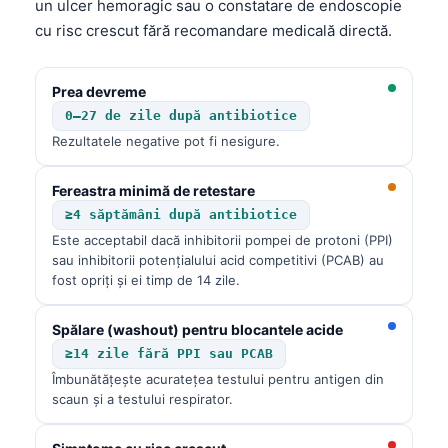
un ulcer hemoragic sau o constatare de endoscopie
தமிழ்
cu risc crescut fără recomandare medicală directă.
తెలుగు
Prea devreme
मराठी
0–27 de zile după antibiotice
اردو
Rezultatele negative pot fi nesigure.
বাংলা
Fereastra minimă de retestare
Shqip
≥4 săptămâni după antibiotice
Magyar
Este acceptabil dacă inhibitorii pompei de protoni (PPI)
Slovenščina
sau inhibitorii potențialului acid competitivi (PCAB) au
fost opriți și ei timp de 14 zile.
한국어
Polski
Spălare (washout) pentru blocantele acide
≥14 zile fără PPI sau PCAB
Lietuvių kalba
Îmbunătățește acuratețea testului pentru antigen din
Русский
scaun și a testului respirator.
ქართული