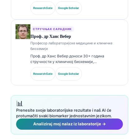
лабораторијској медицини и дијагностичкој
анализи. Поседује специјалистичке сертификате
ResearchGate
Google Scholar
из клиничке хемије и опширно је објављивала
радове о панелима биомаркера и лабораторијској
анализи у клиничкој пракси.
СТРУЧЊАК САРАДНИК
Проф. др Ханс Вебер
Професор лабораторијске медицине и клиничке
биохемије
Проф. др Ханс Вебер доноси 30+ година
стручности у клиничкој биохемији,
лабораторијској медицини и истраживању
биомаркера. Бивши председник Немачког
ResearchGate
Google Scholar
друштва за клиничку хемију, специјализован је за
анализу дијагностичких панела, стандардизацију
биомаркера и лабораторијску медицину уз помоћ
вештачке интелигенције.
📊
Prenesite svoje laboratorijske rezultate i naš AI će
protumačiti svaki biomarker jednostavnim jezikom.
Analiziraj moj nalaz iz laboratorije →