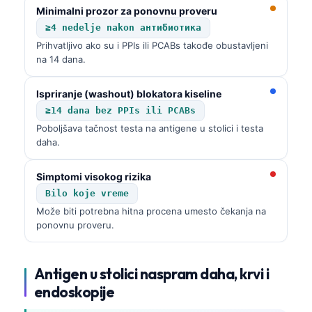
Minimalni prozor za ponovnu proveru
தமிழ்
≥4 nedelje nakon антибиотика
తెలుగు
Prihvatljivo ako su i PPIs ili PCABs takođe obustavljeni
na 14 dana.
मराठी
اردو
Ispriranje (washout) blokatora kiseline
≥14 dana bez PPIs ili PCABs
বাংলা
Poboljšava tačnost testa na antigene u stolici i testa
Shqip
daha.
Magyar
Simptomi visokog rizika
Slovenščina
Bilo koje vreme
한국어
Može biti potrebna hitna procena umesto čekanja na
ponovnu proveru.
Polski
Lietuvių kalba
Antigen u stolici naspram daha, krvi i
Русский
endoskopije
ქართული