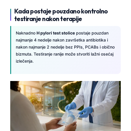
Frysk
Kada postaje pouzdano kontrolno
Esperanto
testiranje nakon terapije
Беларуская мова
Naknadno
H pylori test stolice
postaje pouzdan
Татар теле
najmanje 4 nedelje nakon završetka antibiotika i
Кыргызча
nakon najmanje 2 nedelje bez PPIs, PCABs i obično
bizmuta. Testiranje ranije može stvoriti lažni osećaj
ئۇيغۇرچە
izlečenja.
Cebuano
Basa Jawa
ພາສາລາວ
Монгол
Afrikaans
العربية المغربية
Occitan