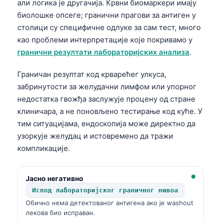
али логика је другачија. Крвни биомаркери имају
биолошке опсеге; гранични прагови за антиген у
столици су специфичне одлуке за сам тест, много
као проблеми интерпретације које покривамо у
гранични резултати лабораторијских анализа
.
Граничан резултат код крварећег улкуса,
забринутости за желудачни лимфом или упорног
недостатка гвожђа заслужује процену од стране
клиничара, а не поновљено тестирање код куће. У
тим ситуацијама, ендоскопија може директно да
узоркује желудац и истовремено да тражи
компликације.
Јасно негативно
Испод лабораторијског граничног нивоа
Обично нема детектованог антигена ако је washout
лекова био исправан.