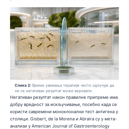
Слика 2:
Време узимања терапије често одлучује да
ли се негативан резултат може веровати.
Негативан резултат након правилне припреме има
добру вредност за искључивање, посебно када се
користи савремени моноклонални тест антигена у
столици. Gisbert, de la Morena и Abraira су у мета-
анализи у American Journal of Gastroenterology