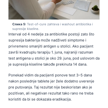
Gàidhlig
Euskara
Македонски јазик
Latviešu valoda
Слика 5:
Test-of-cure zahteva i washout antibiotika i
supresije kiseline.
Galego
Interval od 4 nedelje za antibiotike postoji zato što
supresija bakterija može nadživeti simptome i
অসমীয়া
privremeno smanjiti antigen u stolici. Ako pacijent
සිංහල
završi kvadruplu terapiju 1. juna, najraniji razuman
سنڌي
test antigena u stolici je oko 29. juna, pod uslovom da
پښتو
je supresija kiseline takođe prekinuta 14 dana.
Ponekad vidim da pacijenti ponove test 3–5 dana
Slovenčina
nakon poslednje tablete jer žele dodatno uverenje
pre putovanja. Taj rezultat nije beskoristan ako je
Hrvatski
pozitivan, ali negativan rezultat tako rano ne treba
Suomi
koristiti da bi se dokazala eradikacija.
Қазақ тілі