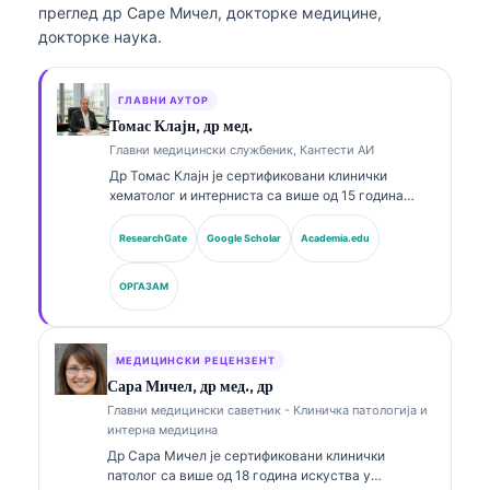
преглед др Саре Мичел, докторке медицине,
докторке наука.
ГЛАВНИ АУТОР
Томас Клајн, др мед.
Главни медицински службеник, Кантести АИ
Др Томас Клајн је сертификовани клинички
хематолог и интерниста са више од 15 година
искуства у лабораторијској медицини и клиничкој
анализи уз помоћ вештачке интелигенције. Као
ResearchGate
Google Scholar
Academia.edu
главни медицински директор у Kantesti AI, он
пружа клинички надзор над медицинском
ОРГАЗАМ
тачношћу власничке неуралне мреже. Др Клајн је
објавио опсежно радове о тумачењу биомаркера
и лабораторијској дијагностици у темама из
лабораторијске медицине.
МЕДИЦИНСКИ РЕЦЕНЗЕНТ
Сара Мичел, др мед., др
Главни медицински саветник - Клиничка патологија и
интерна медицина
Др Сара Мичел је сертификовани клинички
патолог са више од 18 година искуства у