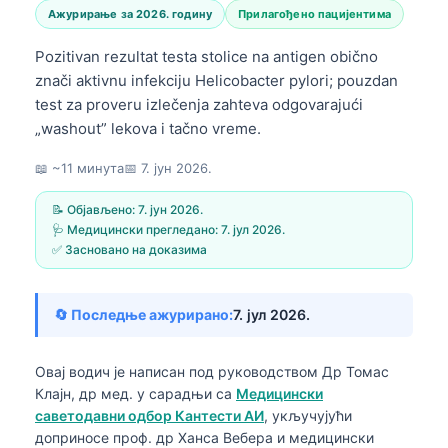
Ажурирање за 2026. годину
Прилагођено пацијентима
Pozitivan rezultat testa stolice na antigen obično
znači aktivnu infekciju Helicobacter pylori; pouzdan
test za proveru izlečenja zahteva odgovarajući
„washout” lekova i tačno vreme.
📖 ~11 минута
📅
7. јун 2026.
📝 Објављено:
7. јун 2026.
🩺 Медицински прегледано:
7. јул 2026.
✅ Засновано на доказима
🔄 Последње ажурирано:
7. јул 2026.
Овај водич је написан под руководством
Др Томас
Клајн, др мед.
у сарадњи са
Медицински
саветодавни одбор Кантести АИ
, укључујући
доприносе проф. др Ханса Вебера и медицински