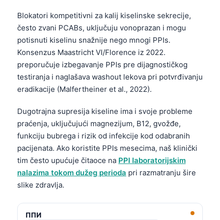
Blokatori kompetitivni za kalij kiselinske sekrecije,
često zvani PCABs, uključuju vonoprazan i mogu
potisnuti kiselinu snažnije nego mnogi PPIs.
Konsenzus Maastricht VI/Florence iz 2022.
preporučuje izbegavanje PPIs pre dijagnostičkog
testiranja i naglašava washout lekova pri potvrđivanju
eradikacije (Malfertheiner et al., 2022).
Dugotrajna supresija kiseline ima i svoje probleme
praćenja, uključujući magnezijum, B12, gvožđe,
funkciju bubrega i rizik od infekcije kod odabranih
pacijenata. Ako koristite PPIs mesecima, naš klinički
tim često upućuje čitaoce na
PPI laboratorijskim
nalazima tokom dužeg perioda
pri razmatranju šire
slike zdravlja.
ППИ