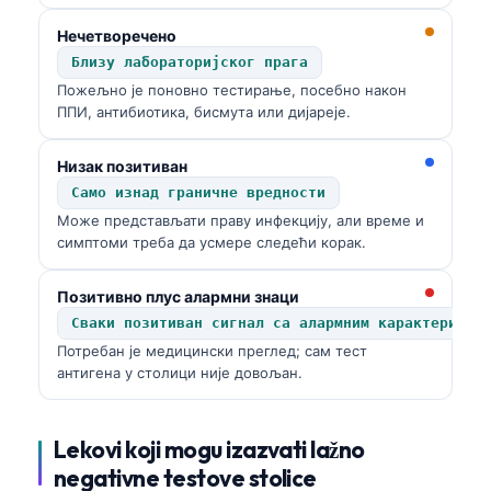
Нечетворечено
Близу лабораторијског прага
Пожељно је поновно тестирање, посебно након
ППИ, антибиотика, бисмута или дијареје.
Низак позитиван
Само изнад граничне вредности
Може представљати праву инфекцију, али време и
симптоми треба да усмере следећи корак.
Позитивно плус алармни знаци
Сваки позитиван сигнал са алармним карактеристи
Потребан је медицински преглед; сам тест
антигена у столици није довољан.
Lekovi koji mogu izazvati lažno
negativne testove stolice