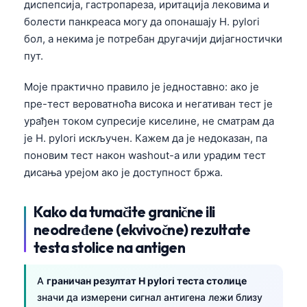
диспепсија, гастропареза, иритација лековима и
болести панкреаса могу да опонашају H. pylori
бол, а некима је потребан другачији дијагностички
пут.
Моје практично правило је једноставно: ако је
пре-тест вероватноћа висока и негативан тест је
урађен током супресије киселине, не сматрам да
је H. pylori искључен. Кажем да је недоказан, па
поновим тест након washout-а или урадим тест
дисања урејом ако је доступност бржа.
Kako da tumačite granične ili
neodređene (ekvivočne) rezultate
testa stolice na antigen
A
граничан резултат H pylori теста столице
значи да измерени сигнал антигена лежи близу