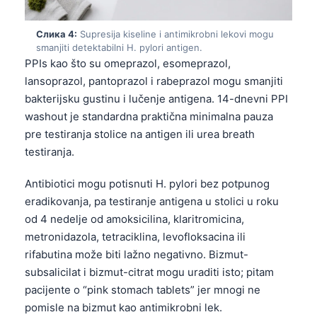
Слика 4:
Supresija kiseline i antimikrobni lekovi mogu
smanjiti detektabilni H. pylori antigen.
PPIs kao što su omeprazol, esomeprazol,
lansoprazol, pantoprazol i rabeprazol mogu smanjiti
bakterijsku gustinu i lučenje antigena. 14-dnevni PPI
washout je standardna praktična minimalna pauza
pre testiranja stolice na antigen ili urea breath
testiranja.
Antibiotici mogu potisnuti H. pylori bez potpunog
eradikovanja, pa testiranje antigena u stolici u roku
od 4 nedelje od amoksicilina, klaritromicina,
metronidazola, tetraciklina, levofloksacina ili
rifabutina može biti lažno negativno. Bizmut-
subsalicilat i bizmut-citrat mogu uraditi isto; pitam
pacijente o “pink stomach tablets” jer mnogi ne
pomisle na bizmut kao antimikrobni lek.