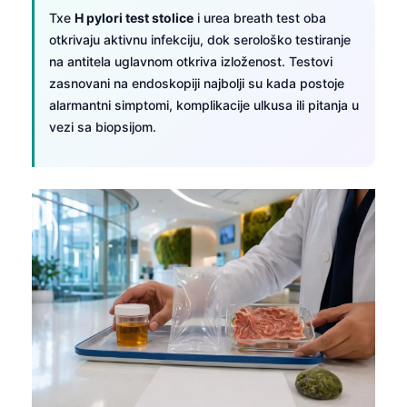
Čeština
Тхе
H pylori test stolice
i urea breath test oba
日本語
otkrivaju aktivnu infekciju, dok serološko testiranje
na antitela uglavnom otkriva izloženost. Testovi
Eesti
zasnovani na endoskopiji najbolji su kada postoje
Azərbaycan dili
alarmantni simptomi, komplikacije ulkusa ili pitanja u
vezi sa biopsijom.
Bosanski
Svenska
Íslenska
Հայերեն
Bahasa Indonesia
हिन्दी
Nederlands
Dansk
Български
فارسی