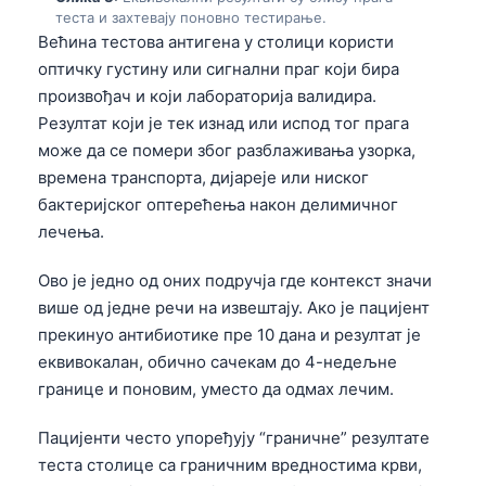
теста и захтевају поновно тестирање.
Већина тестова антигена у столици користи
оптичку густину или сигнални праг који бира
произвођач и који лабораторија валидира.
Резултат који је тек изнад или испод тог прага
може да се помери због разблаживања узорка,
времена транспорта, дијареје или ниског
бактеријског оптерећења након делимичног
лечења.
Ово је једно од оних подручја где контекст значи
више од једне речи на извештају. Ако је пацијент
прекинуо антибиотике пре 10 дана и резултат је
еквивокалан, обично сачекам до 4-недељне
границе и поновим, уместо да одмах лечим.
Пацијенти често упоређују “граничне” резултате
теста столице са граничним вредностима крви,