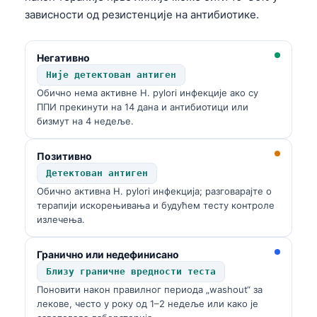
зависности од резистенције на антибиотике.
Негативно
Није детектован антиген
Обично нема активне H. pylori инфекције ако су
ППИ прекинути на 14 дана и антибиотици или
бизмут на 4 недеље.
Позитивно
Детектован антиген
Обично активна H. pylori инфекција; разговарајте о
терапији искорењивања и будућем тесту контроле
излечења.
Гранично или недефинисано
Близу граничне вредности теста
Поновити након правилног периода „washout“ за
лекове, често у року од 1–2 недеље или како је