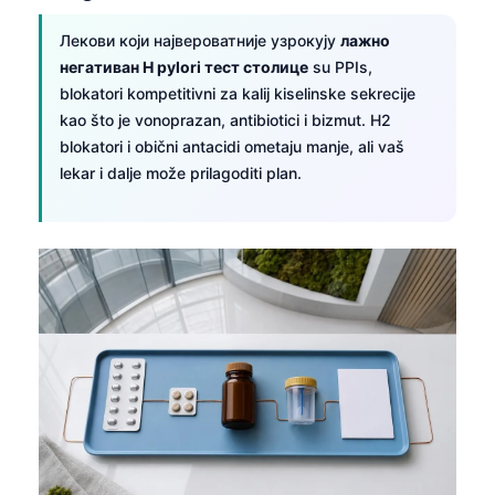
Лекови који највероватније узрокују
лажно
негативан H pylori тест столице
su PPIs,
blokatori kompetitivni za kalij kiselinske sekrecije
kao što je vonoprazan, antibiotici i bizmut. H2
blokatori i obični antacidi ometaju manje, ali vaš
lekar i dalje može prilagoditi plan.