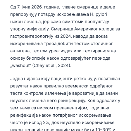
Од 7. јуна 2026. године, главне смернице и даље
препоручују потврду искорењивања H. pylori
након лечења, јер само симптоми пропуштају
упорну инфекцију. Смерница Америчког колеџа за
гастроентерологију из 2024. наводи да доказ
искорењивања треба добити тестом столичног
антигена, тестом уреа-издах или тестирањем на
основу биопсије након одговарајућег периода
„washout“ (Chey et al., 2024).
Једна нијанса коју пацијенти ретко чују: позитиван
резултат након правилно временски одређеног
теста контроле излечења је вероватније да значи
неуспех лечења него реинфекцију. Код одраслих у
земљама са ниском преваленцијом, годишња
реинфекција након потврђеног искорењивања
често је испод 2%, док неуспело искорењивање
након терапије прве линије може бити 10–30% у