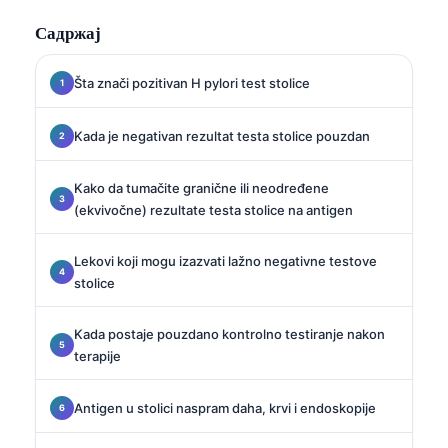
Садржај
Šta znači pozitivan H pylori test stolice
Kada je negativan rezultat testa stolice pouzdan
Kako da tumačite granične ili neodređene
(ekvivočne) rezultate testa stolice na antigen
Lekovi koji mogu izazvati lažno negativne testove
stolice
Kada postaje pouzdano kontrolno testiranje nakon
terapije
Antigen u stolici naspram daha, krvi i endoskopije