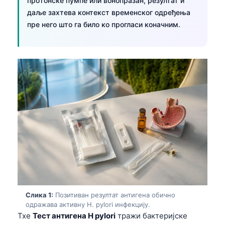
протонске пумпе или вонопразан, резултат и
даље захтева контекст временског одређења
пре него што га било ко прогласи коначним.
Слика 1:
Позитиван резултат антигена обично
одражава активну H. pylori инфекцију.
Тхе
Тест антигена H pylori
тражи бактеријске