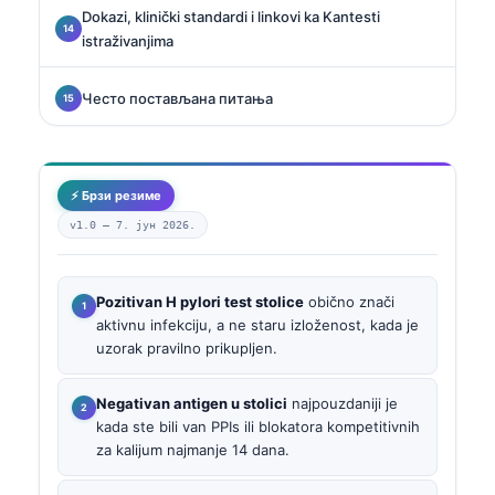
Dokazi, klinički standardi i linkovi ka Kantesti
istraživanjima
Често постављана питања
⚡ Брзи резиме
v1.0 —
7. јун 2026.
Pozitivan H pylori test stolice
obično znači
aktivnu infekciju, a ne staru izloženost, kada je
uzorak pravilno prikupljen.
Negativan antigen u stolici
najpouzdaniji je
kada ste bili van PPIs ili blokatora kompetitivnih
za kalijum najmanje 14 dana.