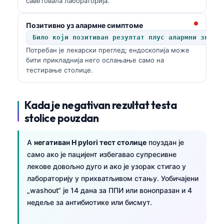
саветовала лабораторија.
Позитивно уз алармне симптоме
Било који позитиван резултат плус алармни знаци
Потребан је лекарски преглед; ендоскопија може
бити прикладнија него ослањање само на
тестирање столице.
Kada je negativan rezultat testa
stolice pouzdan
A
негативан H pylori тест столице
поуздан је
само ако је пацијент избегавао супресивне
лекове довољно дуго и ако је узорак стигао у
лабораторију у прихватљивом стању. Уобичајени
„washout“ је 14 дана за ППИ или вонопразан и 4
недеље за антибиотике или бисмут.