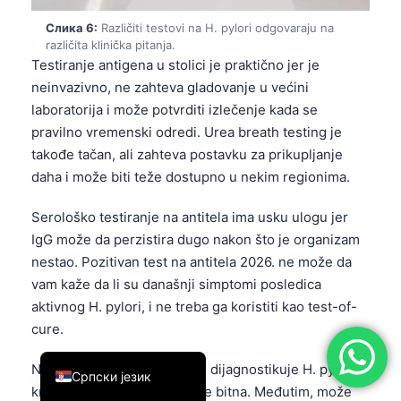
简体中文
Слика 6:
Različiti testovi na H. pylori odgovaraju na
različita klinička pitanja.
Română
Testiranje antigena u stolici je praktično jer je
Türkçe
neinvazivno, ne zahteva gladovanje u većini
laboratorija i može potvrditi izlečenje kada se
Ελληνικά
pravilno vremenski odredi. Urea breath testing je
Português
takođe tačan, ali zahteva postavku za prikupljanje
Español
daha i može biti teže dostupno u nekim regionima.
Italiano
Serološko testiranje na antitela ima usku ulogu jer
עִבְרִית
IgG može da perzistira dugo nakon što je organizam
Français
nestao. Pozitivan test na antitela 2026. ne može da
vam kaže da li su današnji simptomi posledica
العربية
aktivnog H. pylori, i ne treba ga koristiti kao test-of-
Deutsch
cure.
English
Neuralna mreža Kantesti ne dijagnostikuje H. pylori iz
Српски језик
krvnog panela, i ta granica je bitna. Međutim, može