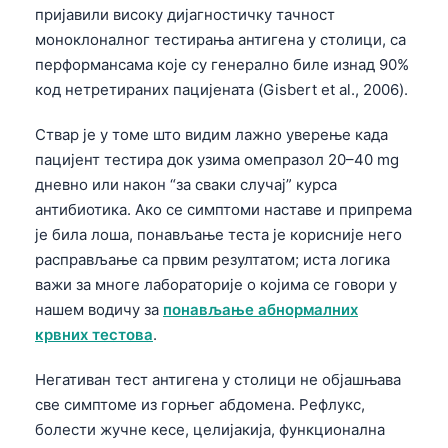
пријавили високу дијагностичку тачност
моноклоналног тестирања антигена у столици, са
перформансама које су генерално биле изнад 90%
код нетретираних пацијената (Gisbert et al., 2006).
Ствар је у томе што видим лажно уверење када
пацијент тестира док узима омепразол 20–40 mg
дневно или након “за сваки случај” курса
антибиотика. Ако се симптоми наставе и припрема
је била лоша, понављање теста је корисније него
расправљање са првим резултатом; иста логика
важи за многе лабораторије о којима се говори у
нашем водичу за
понављање абнормалних
крвних тестова
.
Негативан тест антигена у столици не објашњава
све симптоме из горњег абдомена. Рефлукс,
болести жучне кесе, целијакија, функционална