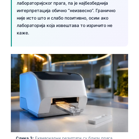
лабораторијског прага, па је најбезбеднија
интерпретација обично “неизвесно”. Гранично
није исто што и слабо позитивно, осим ако
лабораторија која извештава то изричито не
каже.
Слика 3:
Еквивокални резултати су близу прага