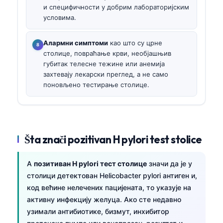
и специфичности у добрим лабораторијским
условима.
Алармни симптоми
као што су црне
столице, повраћање крви, необјашњив
губитак телесне тежине или анемија
захтевају лекарски преглед, а не само
поновљено тестирање столице.
Šta znači pozitivan H pylori test stolice
A
позитиван H pylori тест столице
значи да је у
столици детектован Helicobacter pylori антиген и,
код већине нелечених пацијената, то указује на
активну инфекцију желуца. Ако сте недавно
узимали антибиотике, бизмут, инхибитор