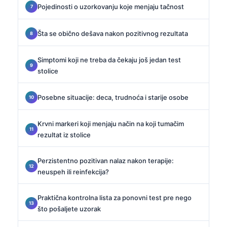
Pojedinosti o uzorkovanju koje menjaju tačnost
Šta se obično dešava nakon pozitivnog rezultata
Simptomi koji ne treba da čekaju još jedan test
stolice
Posebne situacije: deca, trudnoća i starije osobe
Krvni markeri koji menjaju način na koji tumačim
rezultat iz stolice
Perzistentno pozitivan nalaz nakon terapije:
neuspeh ili reinfekcija?
Praktična kontrolna lista za ponovni test pre nego
što pošaljete uzorak