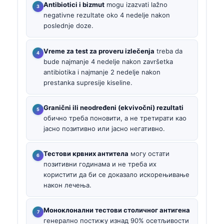
Antibiotici i bizmut
mogu izazvati lažno
negativne rezultate oko 4 nedelje nakon
poslednje doze.
Vreme za test za proveru izlečenja
treba da
bude najmanje 4 nedelje nakon završetka
antibiotika i najmanje 2 nedelje nakon
prestanka supresije kiseline.
Granični ili neodređeni (ekvivočni) rezultati
обично треба поновити, а не третирати као
јасно позитивно или јасно негативно.
Тестови крвних антитела
могу остати
позитивни годинама и не треба их
користити да би се доказало искорењивање
након лечења.
Моноклонални тестови столичног антигена
генерално постижу изнад 90% осетљивости