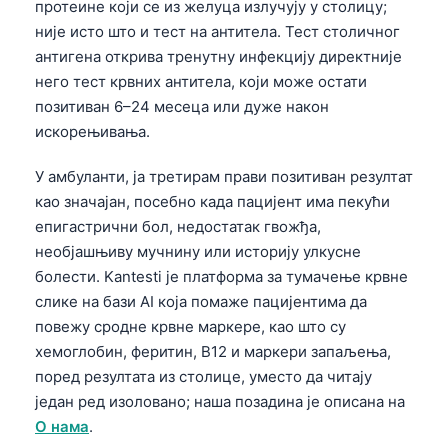
протеине који се из желуца излучују у столицу;
није исто што и тест на антитела. Тест столичног
антигена открива тренутну инфекцију директније
него тест крвних антитела, који може остати
позитиван 6–24 месеца или дуже након
искорењивања.
У амбуланти, ја третирам прави позитиван резултат
као значајан, посебно када пацијент има пекући
епигастрични бол, недостатак гвожђа,
необјашњиву мучнину или историју улкусне
болести. Kantesti је платформа за тумачење крвне
слике на бази AI која помаже пацијентима да
повежу сродне крвне маркере, као што су
хемоглобин, феритин, B12 и маркери запаљења,
поред резултата из столице, уместо да читају
један ред изоловано; наша позадина је описана на
О нама
.