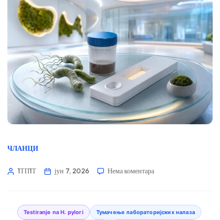
ЧЛАНЦИ
1ТП1Т
јун 7, 2026
Нема коментара
Testiranje na H. pylori
Тумачење лабораторијских налаза