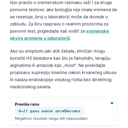
Isto pravilo o vremenskom razmaku važi i za druge
Català
ponovne testove: ako biologija nije imala vremena da
O‘zbekcha
se resetuje, broj u laboratoriji može da dovede u
Українська
zabludu. Za širu raspravu o realnim prozorima za
ponovni test, pogledajte naš vodič za
vremenske
አማርኛ
okvire promene u laboratoriji
.
Kiswahili
Ako su simptomi jaki dok čekate, kliničari mogu
ភាសាខ្មែរ
koristiti H2 blokatore kao što je famotidin, terapiju
ဗမာစာ
alginatima ili antacide kao „most”. Ne prekidajte
ไทย
propisanu supresiju kiseline nakon krvarećeg ulkusa
ili nalaza endoskopije visokog rizika bez direktnog
Tagalog
medicinskog saveta.
Tiếng Việt
Bahasa Melayu
Previše rano
മലയാളം
0–27 дана након антибиотика
ಕನ್ನಡ
Negativni rezultati mogu biti nepouzdani.
ગુજરાતી