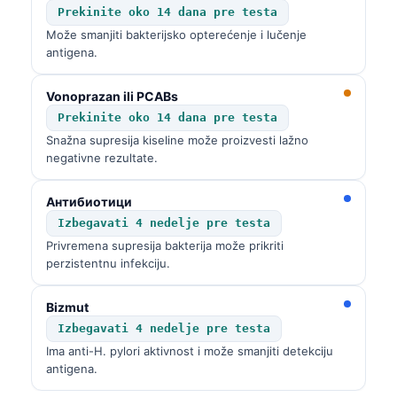
Prekinite oko 14 dana pre testa
Može smanjiti bakterijsko opterećenje i lučenje
antigena.
Vonoprazan ili PCABs
Prekinite oko 14 dana pre testa
Snažna supresija kiseline može proizvesti lažno
negativne rezultate.
Антибиотици
Izbegavati 4 nedelje pre testa
Privremena supresija bakterija može prikriti
perzistentnu infekciju.
Bizmut
Izbegavati 4 nedelje pre testa
Ima anti-H. pylori aktivnost i može smanjiti detekciju
Norsk bokmål
antigena.
Ślōnskŏ gŏdka