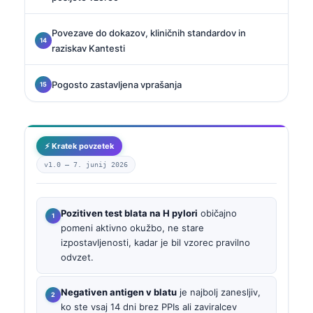
Povezave do dokazov, kliničnih standardov in
raziskav Kantesti
Pogosto zastavljena vprašanja
⚡ Kratek povzetek
v1.0 —
7. junij 2026
Pozitiven test blata na H pylori
običajno
pomeni aktivno okužbo, ne stare
izpostavljenosti, kadar je bil vzorec pravilno
odvzet.
Negativen antigen v blatu
je najbolj zanesljiv,
ko ste vsaj 14 dni brez PPIs ali zaviralcev