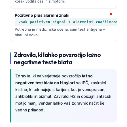
korak vodita čas in simptomi.
Pozitivno plus alarmni znaki
Vsak pozitiven signal z alarmnimi značilnostmi
Potrebna je medicinska ocena; sam test antigena v
blatu ni dovolj.
Zdravila, ki lahko povzročijo lažno
negativne teste blata
Zdravila, ki najverjetneje povzročijo
lažno
negativen test blata na H pylori
so IPČ, zaviralci
kisline, ki tekmujejo s kalijem, kot je vonoprazan,
antibiotiki in bizmut. Zaviralci H2 in običajni antacidi
motijo manj, vendar lahko vaš zdravnik načrt še
vedno prilagodi.