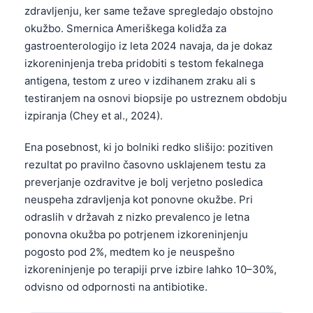
zdravljenju, ker same težave spregledajo obstojno
okužbo. Smernica Ameriškega kolidža za
gastroenterologijo iz leta 2024 navaja, da je dokaz
izkoreninjenja treba pridobiti s testom fekalnega
antigena, testom z ureo v izdihanem zraku ali s
testiranjem na osnovi biopsije po ustreznem obdobju
izpiranja (Chey et al., 2024).
Ena posebnost, ki jo bolniki redko slišijo: pozitiven
rezultat po pravilno časovno usklajenem testu za
preverjanje ozdravitve je bolj verjetno posledica
neuspeha zdravljenja kot ponovne okužbe. Pri
odraslih v državah z nizko prevalenco je letna
ponovna okužba po potrjenem izkoreninjenju
pogosto pod 2%, medtem ko je neuspešno
izkoreninjenje po terapiji prve izbire lahko 10–30%,
odvisno od odpornosti na antibiotike.