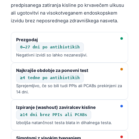
Català
predpisanega zatiranja kisline po krvavečem ulkusu
ali ugotovitvi na visokotveganem endoskopskem
O‘zbekcha
izvidu brez neposrednega zdravniškega nasveta.
Українська
አማርኛ
Prezgodaj
Kiswahili
0–27 dni po antibiotikih
Negativni izvidi so lahko nezanesljivi.
ភាសាខ្មែរ
ဗမာစာ
Najkrajše obdobje za ponovni test
ไทย
≥4 tedne po antibiotikih
Sprejemljivo, če so bili tudi PPIs ali PCABs prekinjeni za
Tagalog
14 dni.
Tiếng Việt
Bahasa Melayu
Izpiranje (washout) zaviralcev kisline
≥14 dni brez PPIs ali PCABs
മലയാളം
Izboljša natančnost testa blata in dihalnega testa.
ಕನ್ನಡ
ગુજરાતી
Simptomi z visokim tveganjem