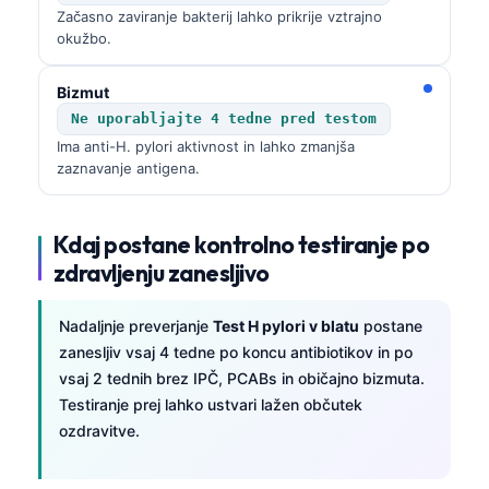
Začasno zaviranje bakterij lahko prikrije vztrajno
okužbo.
Bizmut
Ne uporabljajte 4 tedne pred testom
Ima anti-H. pylori aktivnost in lahko zmanjša
zaznavanje antigena.
Kdaj postane kontrolno testiranje po
zdravljenju zanesljivo
Nadaljnje preverjanje
Test H pylori v blatu
postane
zanesljiv vsaj 4 tedne po koncu antibiotikov in po
vsaj 2 tednih brez IPČ, PCABs in običajno bizmuta.
Testiranje prej lahko ustvari lažen občutek
ozdravitve.
Norsk bokmål
Ślōnskŏ gŏdka