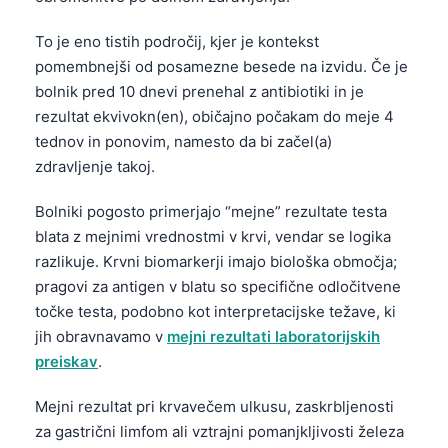
To je eno tistih področij, kjer je kontekst
pomembnejši od posamezne besede na izvidu. Če je
bolnik pred 10 dnevi prenehal z antibiotiki in je
rezultat ekvivokn(en), običajno počakam do meje 4
tednov in ponovim, namesto da bi začel(a)
zdravljenje takoj.
Bolniki pogosto primerjajo “mejne” rezultate testa
blata z mejnimi vrednostmi v krvi, vendar se logika
razlikuje. Krvni biomarkerji imajo biološka območja;
pragovi za antigen v blatu so specifične odločitvene
točke testa, podobno kot interpretacijske težave, ki
jih obravnavamo v
mejni rezultati laboratorijskih
preiskav
.
Mejni rezultat pri krvavečem ulkusu, zaskrbljenosti
za gastrični limfom ali vztrajni pomanjkljivosti železa