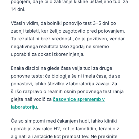
Gàidhlig
pogojem, da je bilo zatiranje kisline ustavljeno tudi za
14 dni.
Euskara
Македонски јазик
Včasih vidim, da bolniki ponovijo test 3–5 dni po
zadnji tableti, ker želijo zagotovilo pred potovanjem.
Latviešu valoda
Ta rezultat ni brez vrednosti, če je pozitiven, vendar
Galego
negativnega rezultata tako zgodaj ne smemo
অসমীয়া
uporabiti za dokaz izkoreninjenja.
සිංහල
Enaka disciplina glede časa velja tudi za druge
سنڌي
ponovne teste: če biologija še ni imela časa, da se
پښتو
ponastavi, lahko številka v laboratoriju zavaja. Za
širšo razpravo o realnih oknih ponovnega testiranja
glejte naš vodič za
časovnice sprememb v
Slovenčina
laboratoriju
.
Hrvatski
Če so simptomi med čakanjem hudi, lahko kliniki
Suomi
uporabijo zaviralce H2, kot je famotidin, terapijo z
Қазақ тілі
alginati ali antacide kot premostitev. Ne prekinite