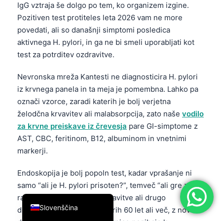
IgG vztraja še dolgo po tem, ko organizem izgine.
简体中文
Pozitiven test protiteles leta 2026 vam ne more
Română
povedati, ali so današnji simptomi posledica
aktivnega H. pylori, in ga ne bi smeli uporabljati kot
Türkçe
test za potrditev ozdravitve.
Ελληνικά
Nevronska mreža Kantesti ne diagnosticira H. pylori
Português
iz krvnega panela in ta meja je pomembna. Lahko pa
Español
označi vzorce, zaradi katerih je bolj verjetna
Italiano
želodčna krvavitev ali malabsorpcija, zato naše
vodilo
za krvne preiskave iz črevesja
pare GI-simptome z
עִבְרִית
AST, CBC, feritinom, B12, albuminom in vnetnimi
Français
markerji.
العربية
Endoskopija je bolj popoln test, kadar vprašanje ni
Deutsch
samo “ali je H. pylori prisoten?”, temveč “ali gre za
English
razjedo, zožitev, rak, vir krvavitve ali drugo
Slovenščina
diagnozo?” Pri odraslih, starih 60 let ali več, z novo