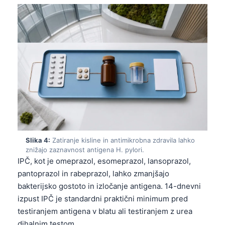
Slika 4:
Zatiranje kisline in antimikrobna zdravila lahko
znižajo zaznavnost antigena H. pylori.
IPČ, kot je omeprazol, esomeprazol, lansoprazol,
pantoprazol in rabeprazol, lahko zmanjšajo
bakterijsko gostoto in izločanje antigena. 14-dnevni
izpust IPČ je standardni praktični minimum pred
testiranjem antigena v blatu ali testiranjem z urea
dihalnim testom.