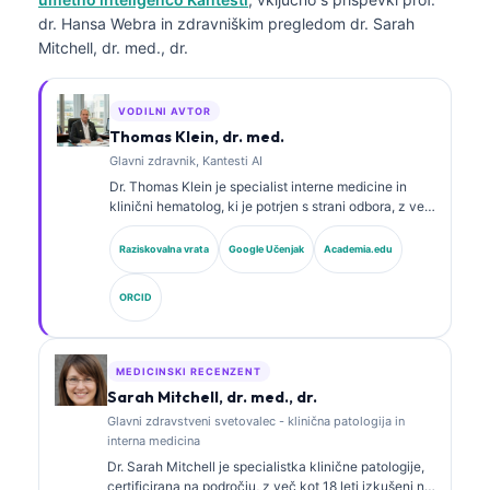
dr. Hansa Webra in zdravniškim pregledom dr. Sarah
Mitchell, dr. med., dr.
VODILNI AVTOR
Thomas Klein, dr. med.
Glavni zdravnik, Kantesti AI
Dr. Thomas Klein je specialist interne medicine in
klinični hematolog, ki je potrjen s strani odbora, z več
kot 15 leti izkušenj na področju laboratorijske
medicine in z analizo kliničnih podatkov s pomočjo
Raziskovalna vrata
Google Učenjak
Academia.edu
umetne inteligence. Kot glavni medicinski direktor pri
Kantesti AI zagotavlja klinični nadzor nad medicinsko
ORCID
točnostjo lastniškega nevronskega omrežja. Dr. Klein
je obsežno objavljal na področju interpretacije
biomarkerjev in laboratorijske diagnostike na temo
laboratorijske medicine.
MEDICINSKI RECENZENT
Sarah Mitchell, dr. med., dr.
Glavni zdravstveni svetovalec - klinična patologija in
interna medicina
Dr. Sarah Mitchell je specialistka klinične patologije,
certificirana na področju, z več kot 18 leti izkušenj na