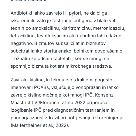
Antibiotiki lahko zavrejo H. pylori, ne da bi ga
izkoreninili, zato je testiranje antigena v blatu v 4
tednih po amoksicilinu, klaritromicinu, metronidazolu,
tetraciklinu, levofloksacinu ali rifabutinu lahko lažno
negativno. Bizmutov subsalicilat in bizmutov
subcitrat lahko storita enako; bolnikom povprašam o
“rožnatih želodčnih tabletah”, ker se mnogi ne
spomnijo bizmuta kot antimikrobnega sredstva.
Zaviralci kisline, ki tekmujejo s kalijem, pogosto
imenovani PCABs, vključujejo vonoprazan in lahko
zavrejo kislino močneje kot mnogi IPČ. Konsenz
Maastricht VI/Florence iz leta 2022 priporoča
izogibanje IPČ pred diagnostičnim testiranjem in
poudarja izpust zdravil pri potrjevanju izkoreninjenja
(Malfertheiner et al., 2022).