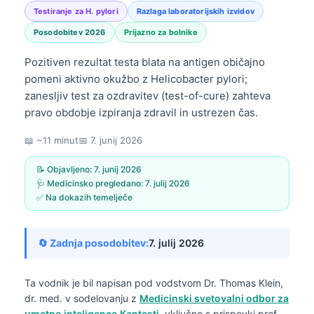
Testiranje za H. pylori
Razlaga laboratorijskih izvidov
Posodobitev 2026
Prijazno za bolnike
Pozitiven rezultat testa blata na antigen običajno
pomeni aktivno okužbo z Helicobacter pylori;
zanesljiv test za ozdravitev (test-of-cure) zahteva
pravo obdobje izpiranja zdravil in ustrezen čas.
📖 ~11 minut
📅
7. junij 2026
📝 Objavljeno:
7. junij 2026
🩺 Medicinsko pregledano:
7. julij 2026
✅ Na dokazih temelječe
🔄 Zadnja posodobitev:
7. julij 2026
Ta vodnik je bil napisan pod vodstvom
Dr. Thomas Klein,
dr. med.
v sodelovanju z
Medicinski svetovalni odbor za
umetno inteligenco Kantesti
, vključno s prispevki prof.