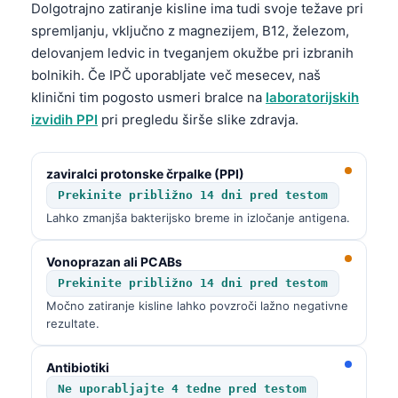
Dolgotrajno zatiranje kisline ima tudi svoje težave pri
spremljanju, vključno z magnezijem, B12, železom,
delovanjem ledvic in tveganjem okužbe pri izbranih
bolnikih. Če IPČ uporabljate več mesecev, naš
klinični tim pogosto usmeri bralce na
laboratorijskih
izvidih PPI
pri pregledu širše slike zdravja.
zaviralci protonske črpalke (PPI)
Prekinite približno 14 dni pred testom
Lahko zmanjša bakterijsko breme in izločanje antigena.
Vonoprazan ali PCABs
Prekinite približno 14 dni pred testom
Močno zatiranje kisline lahko povzroči lažno negativne
rezultate.
Antibiotiki
Ne uporabljajte 4 tedne pred testom