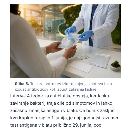
Frysk
Esperanto
Беларуская мова
Татар теле
Кыргызча
ئۇيغۇرچە
Cebuano
Basa Jawa
ພາສາລາວ
Slika 5:
Test za potrditev izkoreninjenja zahteva tako
izpust antibiotikov kot izpust zatiranja kisline.
Монгол
Interval 4 tedne za antibiotike obstaja, ker lahko
Afrikaans
zaviranje bakterij traja dlje od simptomov in lahko
začasno zmanjša antigen v blatu. Če bolnik zaključi
العربية المغربية
kvadruplno terapijo 1. junija, je najzgodnejši razumen
Occitan
test antigena v blatu približno 29. junija, pod