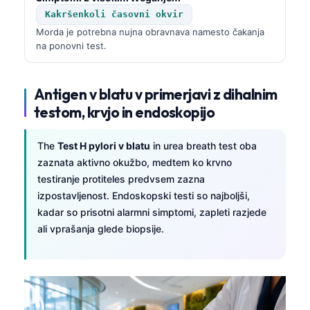
Kakršenkoli časovni okvir
தமிழ்
Morda je potrebna nujna obravnava namesto čakanja
తెలుగు
na ponovni test.
मराठी
اردو
Antigen v blatu v primerjavi z dihalnim
testom, krvjo in endoskopijo
বাংলা
Shqip
The
Test H pylori v blatu
in urea breath test oba
Magyar
zaznata aktivno okužbo, medtem ko krvno
testiranje protiteles predvsem zazna
한국어
izpostavljenost. Endoskopski testi so najboljši,
Polski
kadar so prisotni alarmni simptomi, zapleti razjede
Lietuvių kalba
ali vprašanja glede biopsije.
Русский
ქართული
Čeština