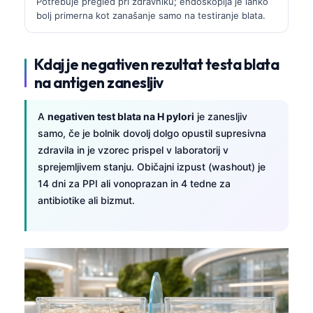
Potrebuje pregled pri zdravniku; endoskopija je lahko
bolj primerna kot zanašanje samo na testiranje blata.
Kdaj je negativen rezultat testa blata
na antigen zanesljiv
A
negativen test blata na H pylori
je zanesljiv
samo, če je bolnik dovolj dolgo opustil supresivna
zdravila in je vzorec prispel v laboratorij v
sprejemljivem stanju. Običajni izpust (washout) je
14 dni za PPI ali vonoprazan in 4 tedne za
antibiotike ali bizmut.