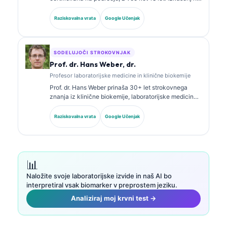
področju laboratorijske medicine in diagnostične
analize. Ima specialna certifikata iz klinične kemije in
Raziskovalna vrata
Google Učenjak
je obsežno objavljala o panelih biomarkerjev in
laboratorijski analizi v klinični praksi.
SODELUJOČI STROKOVNJAK
Prof. dr. Hans Weber, dr.
Profesor laboratorijske medicine in klinične biokemije
Prof. dr. Hans Weber prinaša 30+ let strokovnega
znanja iz klinične biokemije, laboratorijske medicine
in raziskav biomarkerjev. Nekdanji predsednik
Nemškega društva za klinično kemijo se osredotoča
Raziskovalna vrata
Google Učenjak
na analizo diagnostičnih panelov, standardizacijo
biomarkerjev in laboratorijsko medicino s pomočjo AI.
📊
Naložite svoje laboratorijske izvide in naš AI bo
interpretiral vsak biomarker v preprostem jeziku.
Analiziraj moj krvni test →