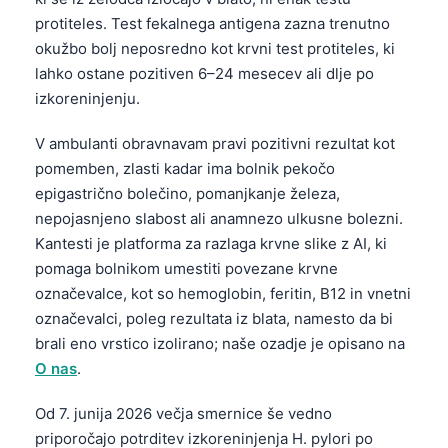
protiteles. Test fekalnega antigena zazna trenutno
okužbo bolj neposredno kot krvni test protiteles, ki
lahko ostane pozitiven 6–24 mesecev ali dlje po
izkoreninjenju.
V ambulanti obravnavam pravi pozitivni rezultat kot
pomemben, zlasti kadar ima bolnik pekočo
epigastrično bolečino, pomanjkanje železa,
nepojasnjeno slabost ali anamnezo ulkusne bolezni.
Kantesti je platforma za razlaga krvne slike z AI, ki
pomaga bolnikom umestiti povezane krvne
označevalce, kot so hemoglobin, feritin, B12 in vnetni
označevalci, poleg rezultata iz blata, namesto da bi
brali eno vrstico izolirano; naše ozadje je opisano na
O nas
.
Od 7. junija 2026 večja smernice še vedno
priporočajo potrditev izkoreninjenja H. pylori po