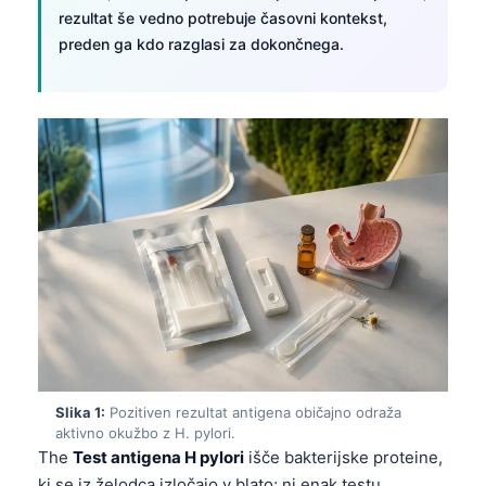
rezultat še vedno potrebuje časovni kontekst,
preden ga kdo razglasi za dokončnega.
Slika 1:
Pozitiven rezultat antigena običajno odraža
aktivno okužbo z H. pylori.
The
Test antigena H pylori
išče bakterijske proteine,
ki se iz želodca izločajo v blato; ni enak testu