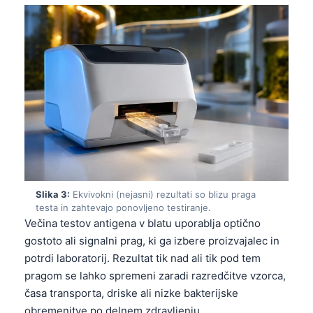
Slika 3:
Ekvivokni (nejasni) rezultati so blizu praga
testa in zahtevajo ponovljeno testiranje.
Večina testov antigena v blatu uporablja optično
gostoto ali signalni prag, ki ga izbere proizvajalec in
potrdi laboratorij. Rezultat tik nad ali tik pod tem
pragom se lahko spremeni zaradi razredčitve vzorca,
časa transporta, driske ali nizke bakterijske
obremenitve po delnem zdravljenju.