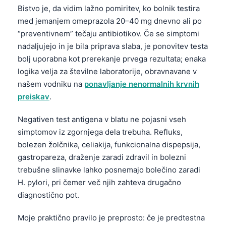
Bistvo je, da vidim lažno pomiritev, ko bolnik testira
med jemanjem omeprazola 20–40 mg dnevno ali po
“preventivnem” tečaju antibiotikov. Če se simptomi
nadaljujejo in je bila priprava slaba, je ponovitev testa
bolj uporabna kot prerekanje prvega rezultata; enaka
logika velja za številne laboratorije, obravnavane v
našem vodniku na
ponavljanje nenormalnih krvnih
preiskav
.
Negativen test antigena v blatu ne pojasni vseh
simptomov iz zgornjega dela trebuha. Refluks,
bolezen žolčnika, celiakija, funkcionalna dispepsija,
gastropareza, draženje zaradi zdravil in bolezni
trebušne slinavke lahko posnemajo bolečino zaradi
H. pylori, pri čemer več njih zahteva drugačno
diagnostično pot.
Moje praktično pravilo je preprosto: če je predtestna