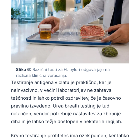
日本語
Eesti
Azərbaycan dili
Bosanski
Svenska
Српски језик
Íslenska
Slika 6:
Različni testi za H. pylori odgovarjajo na
Հայերեն
različna klinična vprašanja.
Testiranje antigena v blatu je praktično, ker je
Bahasa Indonesia
neinvazivno, v večini laboratorijev ne zahteva
हिन्दी
teščnosti in lahko potrdi ozdravitev, če je časovno
pravilno izvedeno. Urea breath testing je tudi
Nederlands
natančen, vendar potrebuje nastavitev za zbiranje
Dansk
diha in je lahko težje dostopen v nekaterih regijah.
Български
Krvno testiranje protiteles ima ozek pomen, ker lahko
فارسی