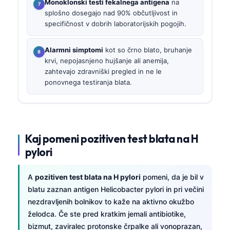
Monoklonski testi fekalnega antigena
na
splošno dosegajo nad 90% občutljivost in
specifičnost v dobrih laboratorijskih pogojih.
Alarmni simptomi
kot so črno blato, bruhanje
krvi, nepojasnjeno hujšanje ali anemija,
zahtevajo zdravniški pregled in ne le
ponovnega testiranja blata.
Kaj pomeni pozitiven test blata na H
pylori
A
pozitiven test blata na H pylori
pomeni, da je bil v
blatu zaznan antigen Helicobacter pylori in pri večini
nezdravljenih bolnikov to kaže na aktivno okužbo
želodca. Če ste pred kratkim jemali antibiotike,
bizmut, zaviralec protonske črpalke ali vonoprazan,