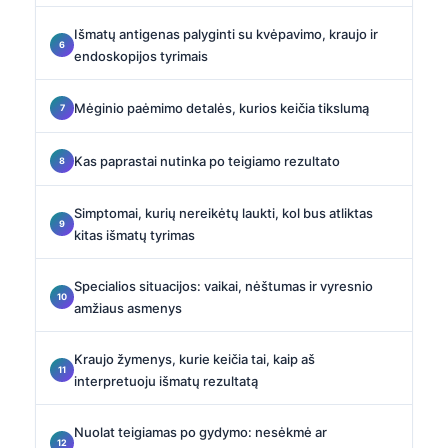
Išmatų antigenas palyginti su kvėpavimo, kraujo ir
endoskopijos tyrimais
Mėginio paėmimo detalės, kurios keičia tikslumą
Kas paprastai nutinka po teigiamo rezultato
Simptomai, kurių nereikėtų laukti, kol bus atliktas
kitas išmatų tyrimas
Specialios situacijos: vaikai, nėštumas ir vyresnio
amžiaus asmenys
Kraujo žymenys, kurie keičia tai, kaip aš
interpretuoju išmatų rezultatą
Nuolat teigiamas po gydymo: nesėkmė ar