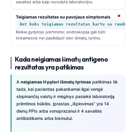
savaites arba kaip nurodyta laboratorijos.
Teigiamas rezultatas su pavojaus simptomais
Bet koks teigiamas rezultatas kartu su raudonom
Reikia gydytojo įvertinimo; endoskopija gali būti
tinkamesnė nei pasikliauti vien išmatų tyrimu.
Kada neigiamas išmatų antigeno
rezultatas yra patikimas
A
neigiamas H pylori išmatų tyrimas
patikimas tik
tada, kai pacientas pakankamai ilgai vengė
slopinančių vaistų ir mėginys pasiekė laboratoriją
priimtinos būklės. Įprastas „išplovimas“ yra 14
dienų PPIs arba vonoprazanui ir 4 savaitės
antibiotikams arba bismutui.