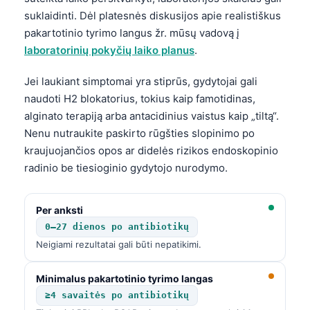
Català
suklaidinti. Dėl platesnės diskusijos apie realistiškus
pakartotinio tyrimo langus žr. mūsų vadovą į
O‘zbekcha
laboratorinių pokyčių laiko planus
.
Українська
አማርኛ
Jei laukiant simptomai yra stiprūs, gydytojai gali
naudoti H2 blokatorius, tokius kaip famotidinas,
Kiswahili
alginato terapiją arba antacidinius vaistus kaip „tiltą“.
ភាសាខ្មែរ
Nenu nutraukite paskirto rūgšties slopinimo po
ဗမာစာ
kraujuojančios opos ar didelės rizikos endoskopinio
radinio be tiesioginio gydytojo nurodymo.
ไทย
Tagalog
Per anksti
Tiếng Việt
0–27 dienos po antibiotikų
Bahasa Melayu
Neigiami rezultatai gali būti nepatikimi.
മലയാളം
Minimalus pakartotinio tyrimo langas
ಕನ್ನಡ
≥4 savaitės po antibiotikų
ગુજરાતી