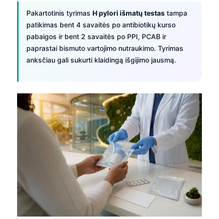
Frysk
Pakartotinis tyrimas
H pylori išmatų testas
tampa
patikimas bent 4 savaitės po antibiotikų kurso
Esperanto
pabaigos ir bent 2 savaitės po PPI, PCAB ir
Беларуская мова
paprastai bismuto vartojimo nutraukimo. Tyrimas
Татар теле
anksčiau gali sukurti klaidingą išgijimo jausmą.
Кыргызча
ئۇيغۇرچە
Cebuano
Basa Jawa
ພາສາລາວ
Монгол
Afrikaans
العربية المغربية
Occitan