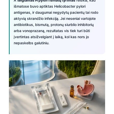
A
teigiamas H pylori išmatų tyrimas
reiškia, kad
išmatose buvo aptiktas Helicobacter pylori
antigenas, ir daugumai negydytų pacientų tai rodo
aktyvią skrandžio infekciją. Jei neseniai vartojote
antibiotikus, bismutą, protonų siurblio inhibitorių
arba vonoprazaną, rezultatas vis tiek turi būti
įvertintas atsižvelgiant į laiką, kol kas nors jo
nepaskelbs galutiniu.