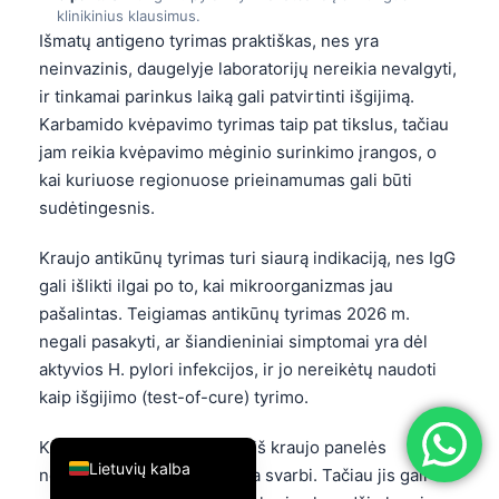
klinikinius klausimus.
简体中文
Išmatų antigeno tyrimas praktiškas, nes yra
Română
neinvazinis, daugelyje laboratorijų nereikia nevalgyti,
ir tinkamai parinkus laiką gali patvirtinti išgijimą.
Türkçe
Karbamido kvėpavimo tyrimas taip pat tikslus, tačiau
Ελληνικά
jam reikia kvėpavimo mėginio surinkimo įrangos, o
Português
kai kuriuose regionuose prieinamumas gali būti
sudėtingesnis.
Español
Italiano
Kraujo antikūnų tyrimas turi siaurą indikaciją, nes IgG
עִבְרִית
gali išlikti ilgai po to, kai mikroorganizmas jau
pašalintas. Teigiamas antikūnų tyrimas 2026 m.
Français
negali pasakyti, ar šiandieniniai simptomai yra dėl
العربية
aktyvios H. pylori infekcijos, ir jo nereikėtų naudoti
Deutsch
kaip išgijimo (test-of-cure) tyrimo.
English
Kantesti neuroninis tinklas iš kraujo panelės
Lietuvių kalba
nenustato H. pylori, ir ši riba svarbi. Tačiau jis gali