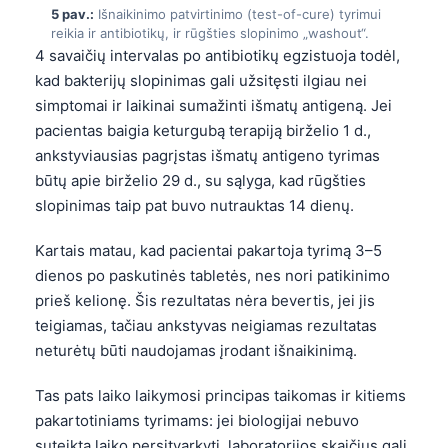
Gàidhlig
5 pav.:
Išnaikinimo patvirtinimo (test-of-cure) tyrimui
reikia ir antibiotikų, ir rūgšties slopinimo „washout“.
Euskara
4 savaičių intervalas po antibiotikų egzistuoja todėl,
Македонски јазик
kad bakterijų slopinimas gali užsitęsti ilgiau nei
Latviešu valoda
simptomai ir laikinai sumažinti išmatų antigeną. Jei
pacientas baigia keturgubą terapiją birželio 1 d.,
Galego
ankstyviausias pagrįstas išmatų antigeno tyrimas
অসমীয়া
būtų apie birželio 29 d., su sąlyga, kad rūgšties
සිංහල
slopinimas taip pat buvo nutrauktas 14 dienų.
سنڌي
Kartais matau, kad pacientai pakartoja tyrimą 3–5
پښتو
dienos po paskutinės tabletės, nes nori patikinimo
prieš kelionę. Šis rezultatas nėra bevertis, jei jis
teigiamas, tačiau ankstyvas neigiamas rezultatas
Slovenčina
neturėtų būti naudojamas įrodant išnaikinimą.
Hrvatski
Tas pats laiko laikymosi principas taikomas ir kitiems
Suomi
pakartotiniams tyrimams: jei biologijai nebuvo
Қазақ тілі
suteikta laiko persitvarkyti, laboratorijos skaičius gali