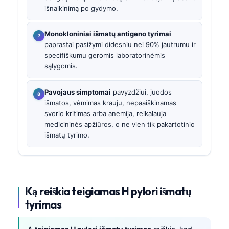
išnaikinimą po gydymo.
Monokloniniai išmatų antigeno tyrimai
paprastai pasižymi didesniu nei 90% jautrumu ir
specifiškumu geromis laboratorinėmis
sąlygomis.
Pavojaus simptomai
pavyzdžiui, juodos
išmatos, vėmimas krauju, nepaaiškinamas
svorio kritimas arba anemija, reikalauja
medicininės apžiūros, o ne vien tik pakartotinio
išmatų tyrimo.
Ką reiškia teigiamas H pylori išmatų
tyrimas