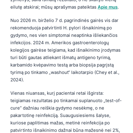
eilutę atskirai; mūsų aprašymas pateiktas
Apie mus
.
Nuo 2026 m. birželio 7 d. pagrindinės gairės vis dar
rekomenduoja patvirtinti H. pylori išnaikinimą po
gydymo, nes vien simptomai neaptinka išliekančios
infekcijos. 2024 m. Amerikos gastroenterologų
kolegijos gairėse teigiama, kad išnaikinimo įrodymas
turi būti gautas atliekant išmatų antigeno tyrimą,
karbamido kvėpavimo testą arba biopsija pagrįstą
tyrimą po tinkamo „washout“ laikotarpio (Chey et al.,
2024).
Vienas niuansas, kurį pacientai retai išgirsta:
teigiamas rezultatas po tinkamai suplanuoto „test-of-
cure“ dažniau reiškia gydymo nesėkmę, o ne
pakartotinę reinfekciją. Suaugusiesiems šalyse,
kuriose paplitimas mažas, metinė reinfekcija po
patvirtinto išnaikinimo dažnai būna mažesnė nei 2%,