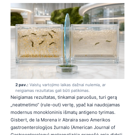
2 pav.:
Vaistų vartojimo laikas dažnai nulemia, ar
neigiamas rezultatas gali būti patikimas.
Neigiamas rezultatas, tinkamai paruošus, turi gerą
„neatmetimo“ (rule-out) vertę, ypač kai naudojamas
modernus monokloninis išmatų antigeno tyrimas.
Gisbert, de la Morena ir Abraira savo Amerikos
gastroenterologijos žurnalo (American Journal of
Gastroenterology) metaanalizėje pranešė apie didelį