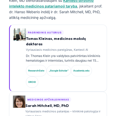
Klein, MD
bendradarbiaujant su
Kantesti dirbtinio
intelekto medicinos patariamoji taryba
, įskaitant prof.
dr. Hanso Weberio indėlį ir dr. Sarah Mitchell, MD, PhD,
atliktą medicininę apžvalgą.
PAGRINDINIS AUTORIUS
Tomas Kleinas, medicinos mokslų
daktaras
Vyriausiasis medicinos pareigūnas, Kantesti AI
Dr. Thomas Klein yra valdybos patvirtintas klinikinis
hematologas ir internistas, turintis daugiau nei 15
metų patirtį laboratorinės medicinos ir AI pagalba
atliekamos klinikinės analizės srityse. Būdamas
ResearchGate
„Google Scholar“
Academia.edu
Kantesti AI vyriausiuoju medicinos pareigūnu, jis
užtikrina klinikinę nuosavo neuroninio tinklo
ORCID
medicininio tikslumo priežiūrą. Dr. Klein yra plačiai
publikavęs biomarkerių interpretavimo ir
laboratorinės diagnostikos laboratorinės medicinos
temomis.
MEDICINOS APŽVALGININKAS
Sarah Mitchell, MD, PhD
Vyriausiasis medicinos patarėjas – klinikinė patologija ir
vidaus ligos