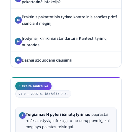
pakartotinė infekcija?
Praktinis pakartotinio tyrimo kontrolinis sąrašas prieš
siunčiant mėginį
Įrodymai, klinikiniai standartai ir Kantesti tyrimų
nuorodos
Dažnai užduodami klausimai
⚡ Greita santrauka
v1.0 —
2026 m. birželio 7 d.
Teigiamas H pylori išmatų tyrimas
paprastai
reiškia aktyvią infekciją, o ne seną poveikį, kai
mėginys paimtas teisingai.