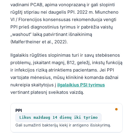
vadinami PCAB, apima vonoprazaną ir gali slopinti
rūgštį stipriau nei daugelis PPI. 2022 m. Miuncheno
VI / Florencijos konsensusas rekomenduoja vengti
PPI prieš diagnostinius tyrimus ir pabrėžia vaistų
„washout“ laiką patvirtinant išnaikinimą
(Malfertheiner et al., 2022).
Ilgalaikis rūgšties slopinimas turi ir savų stebėsenos
problemų, įskaitant magnį, B12, geležį, inkstų funkciją
ir infekcijos riziką atrinktiems pacientams. Jei PPI
vartojate mėnesius, mūsų klinikinė komanda dažnai
nukreipia skaitytojus į
ilgalaikius PSI tyrimus
vertinant platesnį sveikatos vaizdą.
PPI
Likus maždaug 14 dienų iki tyrimo
Gali sumažinti bakterijų kiekį ir antigeno išsiskyrimą.