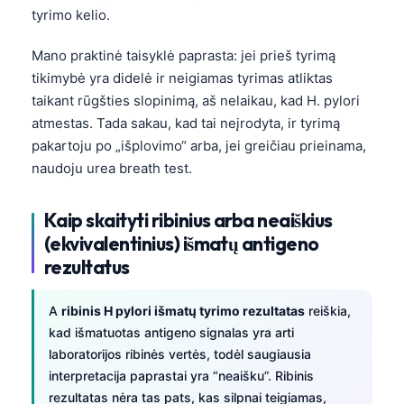
tyrimo kelio.
Mano praktinė taisyklė paprasta: jei prieš tyrimą
tikimybė yra didelė ir neigiamas tyrimas atliktas
taikant rūgšties slopinimą, aš nelaikau, kad H. pylori
atmestas. Tada sakau, kad tai neįrodyta, ir tyrimą
pakartoju po „išplovimo“ arba, jei greičiau prieinama,
naudoju urea breath test.
Kaip skaityti ribinius arba neaiškius
(ekvivalentinius) išmatų antigeno
rezultatus
A
ribinis H pylori išmatų tyrimo rezultatas
reiškia,
kad išmatuotas antigeno signalas yra arti
laboratorijos ribinės vertės, todėl saugiausia
interpretacija paprastai yra “neaišku”. Ribinis
rezultatas nėra tas pats, kas silpnai teigiamas,