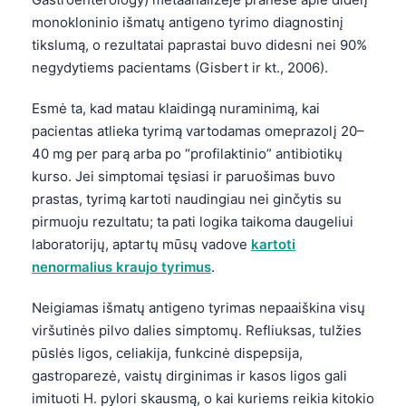
monokloninio išmatų antigeno tyrimo diagnostinį
tikslumą, o rezultatai paprastai buvo didesni nei 90%
negydytiems pacientams (Gisbert ir kt., 2006).
Esmė ta, kad matau klaidingą nuraminimą, kai
pacientas atlieka tyrimą vartodamas omeprazolį 20–
40 mg per parą arba po “profilaktinio” antibiotikų
kurso. Jei simptomai tęsiasi ir paruošimas buvo
prastas, tyrimą kartoti naudingiau nei ginčytis su
pirmuoju rezultatu; ta pati logika taikoma daugeliui
laboratorijų, aptartų mūsų vadove
kartoti
nenormalius kraujo tyrimus
.
Neigiamas išmatų antigeno tyrimas nepaaiškina visų
viršutinės pilvo dalies simptomų. Refliuksas, tulžies
pūslės ligos, celiakija, funkcinė dispepsija,
gastroparezė, vaistų dirginimas ir kasos ligos gali
imituoti H. pylori skausmą, o kai kuriems reikia kitokio