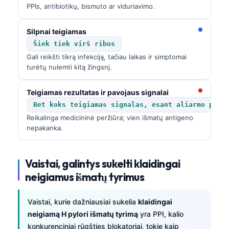
PPIs, antibiotikų, bismuto ar viduriavimo.
Silpnai teigiamas
Šiek tiek virš ribos
Gali reikšti tikrą infekciją, tačiau laikas ir simptomai
turėtų nulemti kitą žingsnį.
Teigiamas rezultatas ir pavojaus signalai
Bet koks teigiamas signalas, esant aliarmo požy
Reikalinga medicininė peržiūra; vien išmatų antigeno
nepakanka.
Vaistai, galintys sukelti klaidingai
neigiamus išmatų tyrimus
Vaistai, kurie dažniausiai sukelia
klaidingai
neigiamą H pylori išmatų tyrimą
yra PPI, kalio
konkurenciniai rūgšties blokatoriai, tokie kaip