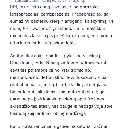
sumažinti aptinkamą H. pylori antigeną.
PPI, tokie kaip omeprazolas, ezomeprazolas,
lansoprazolas, pantoprazolas ir rabeprazolas, gali
sumažinti bakterijų kiekį ir antigeno išsiskyrimą. 14
dienų PPI „washout“ yra standartinis praktiškai
minimalus laikotarpis prieš išmatų antigeno tyrimą
arba karbamido kvėpavimo testą.
Antibiotikai gali slopinti H. pylori ne visiškai jį
išnaikinant, todėl išmatų antigeno tyrimas per 4
savaites po amoksicilino, klaritromicino,
metronidazolo, tetraciklino, levofloksacino arba
rifabutino vartojimo gali būti klaidingai neigiamas.
Bismuto subsalicilatas ir bismuto subcitratą gali
daryti tą patį; aš klausiu pacientų apie “rožines
skrandžio tabletes”, nes daugelis nepagalvoja apie
bismutą kaip antimikrobinę medžiagą.
Kalio konkurenciniai rūgšties blokatoriai, dažnai