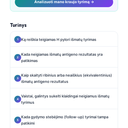
Analizuoti mano kraujo tyrimą →
Turinys
Ką reiškia teigiamas H pylori išmatų tyrimas
Kada neigiamas išmatų antigeno rezultatas yra
patikimas
Kaip skaityti ribinius arba neaiškius (ekvivalentinius)
išmatų antigeno rezultatus
Vaistai, galintys sukelti klaidingai neigiamus išmatų
tyrimus
Kada gydymo stebėjimo (follow-up) tyrimai tampa
patikimi