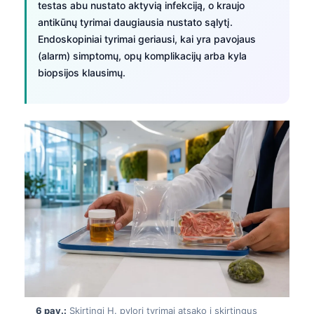
testas abu nustato aktyvią infekciją, o kraujo
日本語
antikūnų tyrimai daugiausia nustato sąlytį.
Eesti
Endoskopiniai tyrimai geriausi, kai yra pavojaus
Azərbaycan dili
(alarm) simptomų, opų komplikacijų arba kyla
biopsijos klausimų.
Bosanski
Svenska
Српски језик
Íslenska
Հայերեն
Bahasa Indonesia
हिन्दी
Nederlands
Dansk
Български
فارسی
6 pav.:
Skirtingi H. pylori tyrimai atsako į skirtingus