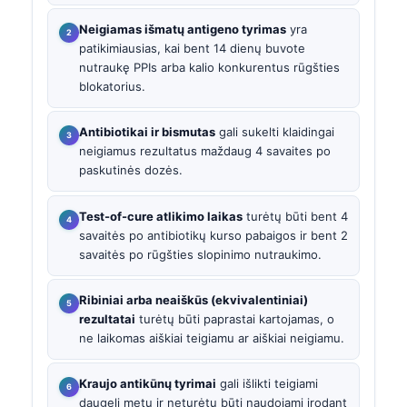
Neigiamas išmatų antigeno tyrimas
yra
patikimiausias, kai bent 14 dienų buvote
nutraukę PPIs arba kalio konkurentus rūgšties
blokatorius.
Antibiotikai ir bismutas
gali sukelti klaidingai
neigiamus rezultatus maždaug 4 savaites po
paskutinės dozės.
Test-of-cure atlikimo laikas
turėtų būti bent 4
savaitės po antibiotikų kurso pabaigos ir bent 2
savaitės po rūgšties slopinimo nutraukimo.
Ribiniai arba neaiškūs (ekvivalentiniai)
rezultatai
turėtų būti paprastai kartojamas, o
ne laikomas aiškiai teigiamu ar aiškiai neigiamu.
Kraujo antikūnų tyrimai
gali išlikti teigiami
daugelį metų ir neturėtų būti naudojami įrodant