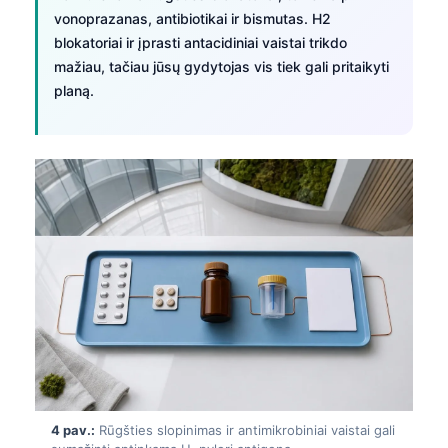
vonoprazanas, antibiotikai ir bismutas. H2
blokatoriai ir įprasti antacidiniai vaistai trikdo
mažiau, tačiau jūsų gydytojas vis tiek gali pritaikyti
planą.
4 pav.:
Rūgšties slopinimas ir antimikrobiniai vaistai gali