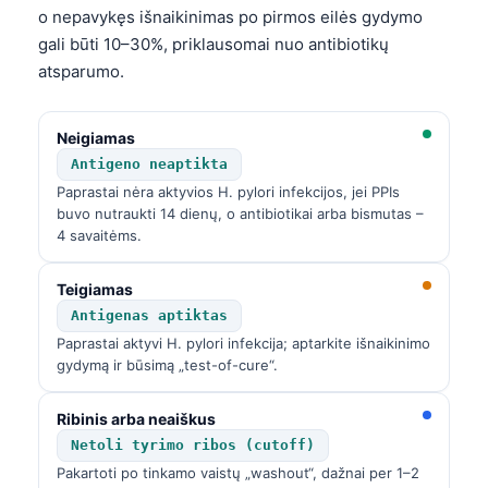
o nepavykęs išnaikinimas po pirmos eilės gydymo
gali būti 10–30%, priklausomai nuo antibiotikų
atsparumo.
Neigiamas
Antigeno neaptikta
Paprastai nėra aktyvios H. pylori infekcijos, jei PPIs
buvo nutraukti 14 dienų, o antibiotikai arba bismutas –
4 savaitėms.
Teigiamas
Antigenas aptiktas
Paprastai aktyvi H. pylori infekcija; aptarkite išnaikinimo
gydymą ir būsimą „test-of-cure“.
Ribinis arba neaiškus
Netoli tyrimo ribos (cutoff)
Pakartoti po tinkamo vaistų „washout“, dažnai per 1–2