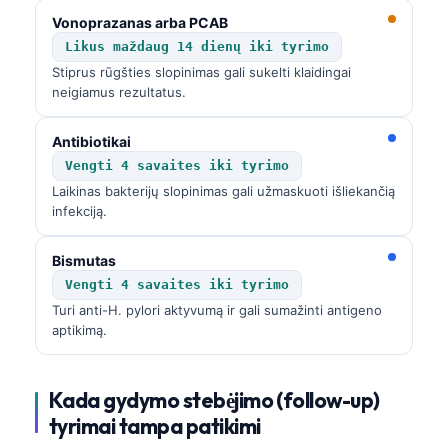
Vonoprazanas arba PCAB
Likus maždaug 14 dienų iki tyrimo
Stiprus rūgšties slopinimas gali sukelti klaidingai
neigiamus rezultatus.
Antibiotikai
Vengti 4 savaites iki tyrimo
Laikinas bakterijų slopinimas gali užmaskuoti išliekančią
infekciją.
Bismutas
Vengti 4 savaites iki tyrimo
Turi anti-H. pylori aktyvumą ir gali sumažinti antigeno
aptikimą.
Kada gydymo stebėjimo (follow-up)
Norsk bokmål
tyrimai tampa patikimi
Ślōnskŏ gŏdka