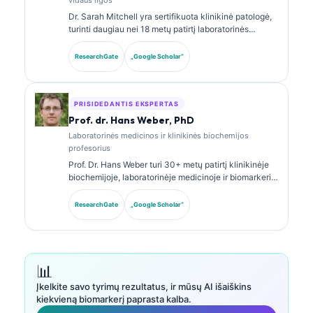
Dr. Sarah Mitchell yra sertifikuota klinikinė patologė,
turinti daugiau nei 18 metų patirtį laboratorinės
medicinos ir diagnostinės analizės srityje. Ji turi
klinikinės chemijos specializacijos sertifikatus ir
ResearchGate
„Google Scholar“
plačiai publikavo biomarkerių panelių bei
laboratorinės analizės klausimais klinikinėje
praktikoje.
PRISIDEDANTIS EKSPERTAS
Prof. dr. Hans Weber, PhD
Laboratorinės medicinos ir klinikinės biochemijos
profesorius
Prof. Dr. Hans Weber turi 30+ metų patirtį klinikinėje
biochemijoje, laboratorinėje medicinoje ir biomarkerių
tyrimuose. Buvęs Vokietijos klinikinės chemijos
draugijos prezidentas, jis specializuojasi diagnostinių
ResearchGate
„Google Scholar“
panelių analizėje, biomarkerių standartizavime ir AI
paremtos laboratorinės medicinos srityje.
📊
Įkelkite savo tyrimų rezultatus, ir mūsų AI išaiškins
kiekvieną biomarkerį paprasta kalba.