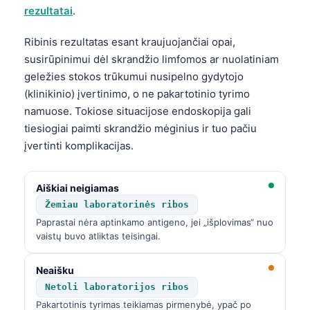
rezultatai
.
Ribinis rezultatas esant kraujuojančiai opai,
susirūpinimui dėl skrandžio limfomos ar nuolatiniam
geležies stokos trūkumui nusipelno gydytojo
(klinikinio) įvertinimo, o ne pakartotinio tyrimo
namuose. Tokiose situacijose endoskopija gali
tiesiogiai paimti skrandžio mėginius ir tuo pačiu
įvertinti komplikacijas.
Aiškiai neigiamas
Žemiau laboratorinės ribos
Paprastai nėra aptinkamo antigeno, jei „išplovimas“ nuo
vaistų buvo atliktas teisingai.
Neaišku
Netoli laboratorijos ribos
Pakartotinis tyrimas teikiamas pirmenybė, ypač po