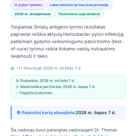
H. pylori tyrimas
Laboratorinių tyrimų interpretacija
2026 m. atnaujinimas
Pacientams suprantamai
Teigiamas išmatų antigeno tyrimo rezultatas
paprastai reiškia aktyvią Helicobacter pylori infekciją;
patikimam gydymo veiksmingumo patvirtinimo (test-
of-cure) tyrimui reikia tinkamo vaistų nutraukimo
(washout) ir laiko.
📖 ~11 minučių
📅
2026 m. birželio 7 d.
📝 Paskelbta:
2026 m. birželio 7 d.
🩺 Mediciniškai peržiūrėta:
2026 m. liepos 7 d.
✅ Pagrįsta įrodymais
🔄 Paskutinį kartą atnaujinta:
2026 m. liepos 7 d.
Šis vadovas buvo parengtas vadovaujant
Dr. Thomas