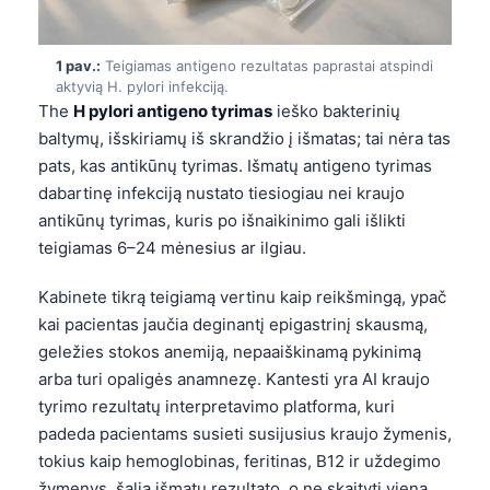
1 pav.:
Teigiamas antigeno rezultatas paprastai atspindi
aktyvią H. pylori infekciją.
The
H pylori antigeno tyrimas
ieško bakterinių
baltymų, išskiriamų iš skrandžio į išmatas; tai nėra tas
pats, kas antikūnų tyrimas. Išmatų antigeno tyrimas
dabartinę infekciją nustato tiesiogiau nei kraujo
antikūnų tyrimas, kuris po išnaikinimo gali išlikti
teigiamas 6–24 mėnesius ar ilgiau.
Kabinete tikrą teigiamą vertinu kaip reikšmingą, ypač
kai pacientas jaučia deginantį epigastrinį skausmą,
geležies stokos anemiją, nepaaiškinamą pykinimą
arba turi opaligės anamnezę. Kantesti yra AI kraujo
tyrimo rezultatų interpretavimo platforma, kuri
padeda pacientams susieti susijusius kraujo žymenis,
tokius kaip hemoglobinas, feritinas, B12 ir uždegimo
žymenys, šalia išmatų rezultato, o ne skaityti vieną