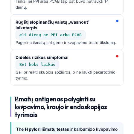
Tinka, jei PPI arba PCAB taip pat buvo nutraukti 14
dienų.
தமிழ்
తెలుగు
Rūgštį slopinančių vaistų „washout“
laikotarpis
मराठी
≥14 dienų be PPI arba PCAB
اردو
Pagerina išmatų antigeno ir kvėpavimo testo tikslumą.
বাংলা
Didelės rizikos simptomai
Shqip
Bet koks laikas
Magyar
Gali prireikti skubios apžiūros, o ne laukti pakartotinio
Slovenščina
tyrimo.
한국어
Polski
Išmatų antigenas palyginti su
kvėpavimo, kraujo ir endoskopijos
Русский
tyrimais
ქართული
Čeština
The
H pylori išmatų testas
ir karbamido kvėpavimo