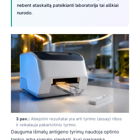
nebent ataskaitą pateikianti laboratorija tai aiškiai
nurodo.
3 pav.:
Abejotini rezultatai yra arti tyrimo (assay) ribos
ir reikalauja pakartotinio tyrimo.
Dauguma išmatų antigeno tyrimų naudoja optinio
tankio arba signalo slenkstį, kurį pasirenka