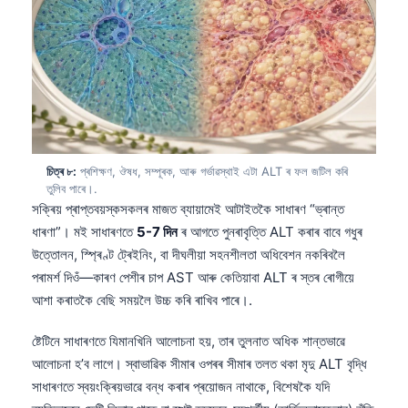
日本語
Eesti
Azərbaycan dili
Bosanski
Svenska
Српски језик
চিত্ৰ ৮:
প্ৰশিক্ষণ, ঔষধ, সম্পূৰক, আৰু গৰ্ভাৱস্থাই এটা ALT ৰ ফল জটিল কৰি
তুলিব পাৰে।.
Íslenska
সক্ৰিয় প্ৰাপ্তবয়স্কসকলৰ মাজত ব্যায়ামেই আটাইতকৈ সাধাৰণ “ভ্ৰান্ত
Հայերեն
ধাৰণা”। মই সাধাৰণতে
5-7 দিন
ৰ আগতে পুনৰাবৃত্তি ALT কৰাৰ বাবে গধুৰ
Bahasa Indonesia
উত্তোলন, স্প্ৰিণ্ট ট্ৰেইনিং, বা দীঘলীয়া সহনশীলতা অধিবেশন নকৰিবলৈ
পৰামৰ্শ দিওঁ—কাৰণ পেশীৰ চাপ AST আৰু কেতিয়াবা ALT ৰ স্তৰ ৰোগীয়ে
हिन्दी
আশা কৰাতকৈ বেছি সময়লৈ উচ্চ কৰি ৰাখিব পাৰে।.
Nederlands
Dansk
ষ্টেটিনে সাধাৰণতে যিমানখিনি আলোচনা হয়, তাৰ তুলনাত অধিক শান্তভাৱে
আলোচনা হ’ব লাগে। স্বাভাৱিক সীমাৰ ওপৰৰ সীমাৰ তলত থকা মৃদু ALT বৃদ্ধি
Български
সাধাৰণতে স্বয়ংক্ৰিয়ভাৱে বন্ধ কৰাৰ প্ৰয়োজন নাথাকে, বিশেষকৈ যদি
فارسی