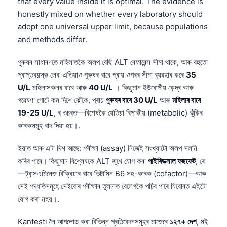
that every value inside it is optimal. The evidence is
honestly mixed on whether every laboratory should
adopt one universal upper limit, because populations
and methods differ.
পুৰুষৰ সাধাৰণতে মহিলাতকৈ অলপ বেছি ALT ৰেফাৰেন্স সীমা থাকে, আৰু বহুতো
প্ৰাপ্তবয়স্ক লেব’ এতিয়াও পুৰুষৰ বাবে প্ৰায় ওপৰৰ সীমা ব্যৱহাৰ কৰে
35
U/L
মহিলাসকলৰ বাবে আৰু
40 U/L
। কিছুমান ইউৰোপীয় কেন্দ্ৰ আৰু
গৱেষণা গোটে কম দিশে ঝোঁকে, প্ৰায়
পুৰুষৰ বাবে 30 U/L
আৰু
মহিলাৰ বাবে
19-25 U/L
, ৰ ওচৰত—বিশেষকৈ যেতিয়া বিপাকীয় (metabolic) ঝুঁকিৰ
কাৰকসমূহ বাদ দিয়া হয়।.
ইয়াত আৰু এটা দিশ আছে: পৰীক্ষা (assay) নিজেই সংখ্যাটো অলপ সলনি
কৰিব পাৰে। কিছুমান বিশ্লেষকে ALT জুখে যোগ কৰা
পাইৰিডক্সাল ফছফেট
, ৰে
—ট্ৰান্সএমিনেজ বিক্ৰিয়াৰ বাবে ভিটামিন B6 সহ-কাৰক (cofactor)—আৰু
সেই পদ্ধতিসমূহে সেইবোৰ পৰীক্ষাৰ তুলনাত বেলেগকৈ পঢ়িব পাৰে যিবোৰত এইটো
যোগ কৰা নহয়।.
Kantesti লৈ আপলোড কৰা বিভিন্ন প্ৰতিবেদনসমূহৰ মাজেৰে
১২৭+ দেশ
, মই