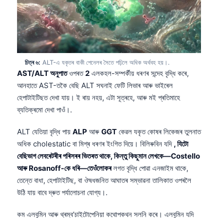
চিত্ৰ ৬:
ALT-এ যকৃতৰ বাকী পেনেলৰ সৈতে পঢ়িলে অধিক অৰ্থবহ হয়।.
AST/ALT অনুপাত
ওপৰত
2
এলকহল-সম্পৰ্কীয় ধৰণৰ সন্দেহ বৃদ্ধি কৰে,
আনহাতে AST-তকৈ বেছি ALT সঘনাই ফেটি লিভাৰ আৰু ভাইৰেল
হেপাটাইটিছত দেখা যায়। ই ৰায় নহয়, এটা সূত্ৰহে, আৰু মই প্ৰতিমাহে
ব্যতিক্ৰমো দেখা পাওঁ।.
ALT যেতিয়া বৃদ্ধি পায়
ALP
আৰু
GGT
কেৱল যকৃত কোষৰ লিকেজৰ তুলনাত
অধিক cholestatic বা মিশ্ৰ ধৰণৰ ইংগিত দিয়ে। বিলিৰুবিন যদি
, যিটো
বেছিভাগ লেবৰেটৰীৰ পৰিসৰৰ ভিতৰত থাকে, কিন্তু কিছুমান লেখকে—Costello
আৰু Rosanoff-কে ধৰি—তেওঁলোকৰ
লগত বৃদ্ধি পোৱা এনজাইম থাকে,
তেন্তে বাধা, হেপাটাইটিছ, বা ঔষধজনিত আঘাতৰ সম্ভাৱনা তালিকাত ওপৰলৈ
উঠি যায় বাবে দ্ৰুত পৰ্যালোচনা যোগ্য।.
কম এলবুমিন আৰু থ্ৰম্ব’চাইটোপেনিয়া কথোপকথন সলনি কৰে। এলবুমিন যদি