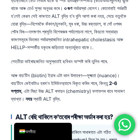
ব্যক্তিজনে ফেটি লিভাৰ থাকে বা স্পষ্ট হৃদযন্ত্ৰ-সম্পৰ্কীয় (কাৰ্ডিঅভাস্কুলাৰ) ঝুঁকি
简体中文
থাকে আৰু তেওঁ সুস্থ অনুভৱ কৰে।
৩ গুণ
গৰ্ভাৱস্থা বেলেগ। কোনোবাই গৰ্ভৱতী
হ’লেই কেৱল সেই কাৰণতে ALT বৃদ্ধি হ’ব বুলি আশা কৰা নহয়, সেয়ে নতুনকৈ
Română
হোৱা বৃদ্ধি—বিশেষকৈ কঁকাল/চুলকনি, মূৰ ধৰা, উচ্চ ৰক্তচাপ, বা সোঁ ওপৰৰ
Türkçe
পেটৰ বিষ—তৎক্ষণাৎ প্ৰসূতি বিশেষজ্ঞৰ পৰ্যালোচনা লাগে, কিয়নো সম্ভাৱ্য
Ελληνικά
কাৰণসমূহৰ ভিতৰত গৰ্ভাৱস্থাজনিত intrahepatic cholestasis আৰু
HELLP-সম্পৰ্কীয় যকৃতৰ জড়িততা অন্তৰ্ভুক্ত থাকে।.
Português
Español
শেহতীয়া ভাইৰাছজনিত অসুস্থতাই ছবিখন অস্পষ্ট কৰি তুলিব পাৰে.
Italiano
আৰু বায়’টিন (biotin) ইয়াৰ এটা ভাল উদাহৰণ—সূক্ষ্মতা (nuance)।
עִבְרִית
বায়’টিনে কেইবাটাও হৰম’ন ইমিউনঅ্যাসে বিকৃত কৰিব পাৰে, কিন্তু
2-6
Français
সপ্তাহ
, এটা মিছা উচ্চ ALT ৰসায়ন (chemistry) ফলাফলৰ বাবে সাধাৰণ
ব্যাখ্যা।
নহয়
স্থায়ী ALT বৃদ্ধি.
العربية
Deutsch
ALT বেছি থাকিলে ক’তবোৰ পৰীক্ষা অৰ্ডাৰ কৰা হয়?
English
অসমীয়া
দুটা পৰীক্ষা
ক
বা প্ৰায়
বেছি সময়ৰ বাবে থাকিলে সাধাৰণতে এটা গঠিত
(structured) যকৃতৰ কাম-কাজৰ (workup) দিশে লৈ যায়। প্ৰথম