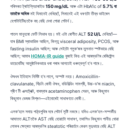
পৰিসৰত ট্ৰাইগ্লিচাৰাইড
150 mg/dL
আৰু এটা HbA1c of
5.7% বা
তাতকৈ অধিক
মই যিমানেই দেখিছোঁ, সিমানেই এই ধৰণটো তীব্ৰ ভাইৰেল
হেপাটাইটিছতকৈ বহু বেছি দেখা পোৱা পেটাৰ্ন।.
পাতল মানুহৰো ফেটি লিভাৰ হয়। মই এটা ৰোগীত ALT
52 U/L
দেখিছোঁ—
যাৰ BMI স্বাভাৱিক আছিল, কিন্তু visceral adiposity, PCOS, আৰু
fasting insulin আছিল; আৰু সেইটো গ্লুক’জৰ তুলনাত স্পষ্টভাৱে বেছি
আছিল; আমাৰ
HOMA-IR guide
বুজাই কিয় এই আৰম্ভণিৰ ৰেজিষ্টেন্স
ডায়েবেটিছ আনুষ্ঠানিকভাৱে ধৰা পৰাৰ আগতেই গুৰুত্বপূর্ণ হ’ব পাৰে।.
ঔষধৰ ইতিহাস নিৰ্দিষ্ট হ’ব লাগে, অস্পষ্ট নহয়। Amoxicillin-
clavulanate, খিঁচনি ৰোধী ঔষধ, বডিবিল্ডিং সামগ্ৰী, উচ্চ-ড’জ niacin,
গ্ৰীণ টী এক্সট্ৰেক্ট, বাৰম্বাৰ acetaminophen সেৱন, আৰু কিছুমান
কিছুমান ভেষজ মিশ্ৰণ—এইবোৰেই সাধাৰণতে দোষী।.
এলক’হলে সদায় পাঠ্যপুথিৰ দৰে পেটাৰ্ন সৃষ্টি নকৰে। যদিও এলক’হল-সম্পৰ্কীয়
আঘাতত ALTতকৈ AST বেছি হোৱাটো সাধাৰণ, তথাপিও কিছুমান পানীয় খোৱা
লোকৰ ক্ষেত্ৰত আৰম্ভণিৰ steatotic পৰিৱর্তনে কেৱল মৃদুভাৱে বেছি ALT