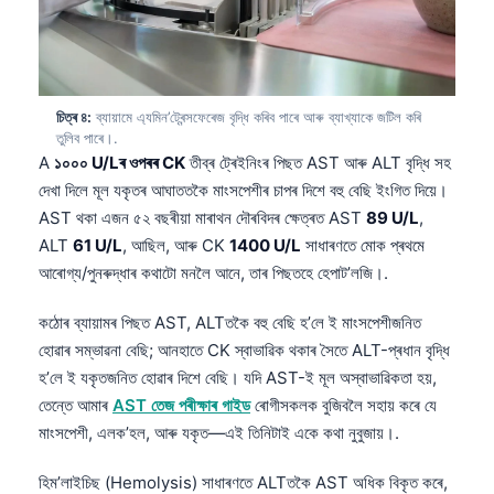
চিত্ৰ ৪:
ব্যায়ামে এ্যমিন’ট্ৰেন্সফেৰেজ বৃদ্ধি কৰিব পাৰে আৰু ব্যাখ্যাকে জটিল কৰি
তুলিব পাৰে।.
A
১০০০ U/Lৰ ওপৰৰ CK
তীব্ৰ ট্ৰেইনিংৰ পিছত AST আৰু ALT বৃদ্ধি সহ
দেখা দিলে মূল যকৃতৰ আঘাততকৈ মাংসপেশীৰ চাপৰ দিশে বহু বেছি ইংগিত দিয়ে।
AST থকা এজন ৫২ বছৰীয়া মাৰাথন দৌৰবিদৰ ক্ষেত্ৰত AST
89 U/L
,
ALT
61 U/L
, আছিল, আৰু CK
1400 U/L
সাধাৰণতে মোক প্ৰথমে
আৰোগ্য/পুনৰুদ্ধাৰ কথাটো মনলৈ আনে, তাৰ পিছতহে হেপাট’লজি।.
কঠোৰ ব্যায়ামৰ পিছত AST, ALTতকৈ বহু বেছি হ’লে ই মাংসপেশীজনিত
হোৱাৰ সম্ভাৱনা বেছি; আনহাতে CK স্বাভাৱিক থকাৰ সৈতে ALT-প্ৰধান বৃদ্ধি
হ’লে ই যকৃতজনিত হোৱাৰ দিশে বেছি। যদি AST-ই মূল অস্বাভাৱিকতা হয়,
তেন্তে আমাৰ
AST তেজ পৰীক্ষাৰ গাইড
ৰোগীসকলক বুজিবলৈ সহায় কৰে যে
মাংসপেশী, এলক’হল, আৰু যকৃত—এই তিনিটাই একে কথা নুবুজায়।.
হিম’লাইচিছ (Hemolysis) সাধাৰণতে ALTতকৈ AST অধিক বিকৃত কৰে,