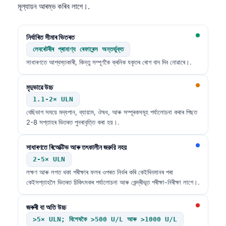
মূল্যায়ন আৰম্ভ কৰিব লাগে।.
O‘zbekcha
Українська
নিৰ্ধাৰিত সীমাৰ ভিতৰত
አማርኛ
লেবৰেটৰীৰ প্ৰামাণ্য ৰেফাৰেন্স অন্তৰ্ভুক্ত
Kiswahili
সাধাৰণতে আশ্বস্তকাৰী, কিন্তু সম্পূৰ্ণকৈ ক্ৰনিক যকৃতৰ ৰোগ বাদ দিব নোৱাৰে।.
ភាសាខ្មែរ
মৃদুভাৱে উচ্চ
ဗမာစာ
1.1-2× ULN
ไทย
বেছিভাগ সময়ে মদ্যপান, ব্যায়াম, ঔষধ, আৰু সম্পূৰকসমূহ পৰ্যালোচনা কৰাৰ পিছত
2-8 সপ্তাহৰ ভিতৰত পুনৰাবৃত্তি কৰা হয়।.
Tagalog
Tiếng Việt
সাধাৰণতে ৰিঅেক্টিভ আৰু তৎকালীন জরুরি নহয়
Bahasa Melayu
2-5× ULN
লক্ষণ আৰু লগত থকা পৰীক্ষাৰ ফলৰ ওপৰত নিৰ্ভৰ কৰি কেইদিনমানৰ পৰা
മലയാളം
কেইসপ্তাহলৈ ভিতৰত চিকিৎসকৰ পৰ্যালোচনা আৰু কেন্দ্ৰীভূত পৰীক্ষা-নিৰীক্ষা লাগে।.
ಕನ್ನಡ
জৰুৰী বা অতি উচ্চ
ગુજરાતી
>5× ULN; বিশেষকৈ >500 U/L আৰু >1000 U/L
தமிழ்