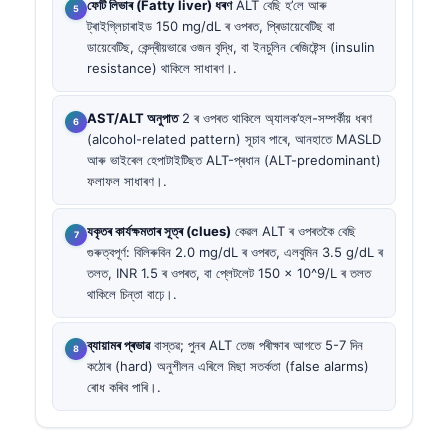
ফেটি লিভাৰ (Fatty liver) ধৰণ
ALT বেছি হ’লে আৰু
ট্ৰাইগ্লিচাৰাইড 150 mg/dL ৰ ওপৰত, প্ৰিডায়েবেটিছ বা
ডায়েবেটিছ, কেন্দ্ৰীয়ভাৱে ওজন বৃদ্ধি, বা ইনচুলিন ৰেজিষ্টেন্স (insulin
resistance) থাকিলে সাধাৰণ।.
AST/ALT অনুপাত
2 ৰ ওপৰত থাকিলে অ্যালক’হল-সম্পৰ্কীয় ধৰণ
(alcohol-related pattern) সূচাব পাৰে, আনহাতে MASLD
আৰু ভাইৰেল হেপাটাইটিছত ALT-প্ৰধান (ALT-predominant)
ফলাফল সাধাৰণ।.
যকৃতৰ কাৰ্যক্ষমতাৰ সূত্ৰ (clues)
কেৱল ALT ৰ ওপৰতকৈ বেছি
গুৰুত্বপূৰ্ণ: বিলিৰুবিন 2.0 mg/dL ৰ ওপৰত, এলবুমিন 3.5 g/dL ৰ
তলত, INR 1.5 ৰ ওপৰত, বা প্লেটলেট 150 × 10^9/L ৰ তলত
থাকিলে চিন্তা বাঢ়ে।.
ব্যায়ামৰ প্ৰভাৱ
বাস্তৱ; পুনৰ ALT তেজ পৰীক্ষাৰ আগতে 5-7 দিন
কঠোৰ (hard) অনুশীলন এৰিলে মিছা সতৰ্কতা (false alarms)
ৰোধ কৰিব পাৰি।.