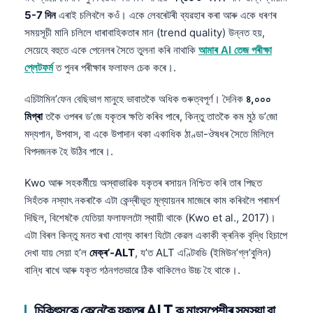
5-7 দিন
এৰাই চলিবলৈ কওঁ। একে লেবৰেটৰী ব্যৱহাৰ কৰা আৰু একে ধৰণৰ
সময়সূচী মানি চলিলে ধাৰাবাহিকতাৰ মান (trend quality) উন্নত হয়,
সেয়েহে বহুতে একে পেনেলৰ সৈতে তুলনা কৰি নাথাকি
আমাৰ AI তেজ পৰীক্ষা
প্লেটফৰ্ম
ত পুনৰ পৰীক্ষাৰ ফলাফল চেক কৰে।.
এচিটামিন’ফেন বেছিভাগ মানুহে ভাবাতকৈ অধিক গুৰুত্বপূৰ্ণ। দৈনিক
৪,০০০
মিগ্ৰা
তকৈ ওপৰৰ ড’জে যকৃতৰ ক্ষতি কৰিব পাৰে, কিন্তু তাতকৈ কম মুঠ ড’জো
মদ্যপান, উপবাস, বা একে উপাদান থকা একাধিক ঠাণ্ডা-ঔষধৰ সৈতে মিলিলে
বিপদজনক হৈ উঠিব পাৰে।.
Kwo আৰু সহকৰ্মীয়ে অস্বাভাৱিক যকৃতৰ ৰসায়ন নিশ্চিত কৰি তাৰ পিছত
সিহঁতক নস্যাৎ নকৰাকৈ এটা কেন্দ্ৰীভূত মূল্যায়নৰ মাজেৰে কাম কৰিবলৈ পৰামৰ্শ
দিছিল, বিশেষকৈ যেতিয়া ফলাফলটো স্থায়ী থাকে (Kwo et al., 2017)।
এটা বিৰল কিন্তু মনত ৰখা যোগ্য কাৰণ যিটো কেৱল একাকী ক্ৰনিক বৃদ্ধি হিচাপে
দেখা যায় সেয়া হ’ল
মেক্ৰ’-ALT
, য’ত ALT এণ্টিবডি (ইমিউন’গ্ল’বুলিন)
বান্ধি ৰাখে আৰু যকৃত গঠনগতভাৱে ঠিক থাকিলেও উচ্চ হৈ থাকে।.
চিকিৎসকে কেনেকৈ যকৃতৰ ALT ক মাংসপেশীৰ সমস্যা বা