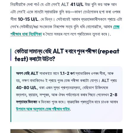
নিয়মীয়াকৈ দেখা পাওঁ যে এটা লেব’ই ALT
41 U/L
উচ্চ বুলি কয় আৰু আন
এটা লেব’ই একে মানটো স্বাভাৱিক বুলি কয়—কাৰণ তেওঁলোকৰ ছপা কৰা ওপৰৰ
সীমা
10-15 U/L
. ৰে ভিন্ন। সেইবাবেই আমাৰ ব্যৱহাৰকাৰীসকলে প্ৰায়ে এটা
লেব’ৰ সেউজীয়া/ৰঙা সংকেতক নিৰপেক্ষ সত্য বুলি ধৰি নোলোৱাকৈ, আমাৰ
তেজ
পৰীক্ষাৰ ধাৰা নিৰ্দেশিকা
ৰ সৈতে সময়ৰ লগে লগে প্ৰতিবেদন তুলনা কৰে।.
কেতিয়া সামান্য বেছি ALT ৰ বাবে পুনৰ পৰীক্ষা (repeat
test) কৰাটো উচিত?
অলপ বেছি ALT
সাধাৰণতে মানে
1.1-2 গুণ
স্বাভাৱিকৰ ওপৰৰ সীমা, আৰু
হয়, লক্ষণ নাথাকিলেও ই প্ৰায়ে পুনৰ তেজ পৰীক্ষা কৰাটো যোগ্য। ALT প্ৰায়
40-80 U/L
, থকা এজন সুস্থ প্ৰাপ্তবয়স্কত, বেছিভাগ চিকিৎসকে
মদ্যপান, ব্যায়াম, সম্পূৰক, আৰু ঔষধ পৰ্যালোচনা কৰাৰ পিছত পেনেলখন
2-8
সপ্তাহৰ ভিতৰত
ৰ ভিতৰত পুনৰ কৰে। ব্যৱহাৰিক প্ৰস্তুতিৰ বাবে চাওক আমাৰ
উপবাস আৰু অনুপবাস তেজ পৰীক্ষাৰ গাইড
.