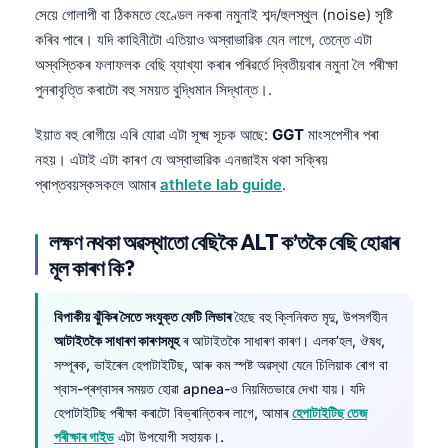
সেয়ে গোলাপী বা ঠিকমতে হেণ্ডেল নকৰা নমুনাই শব্দ/হুলস্থুল (noise) সৃষ্টি
কৰিব পাৰে। যদি কাহিনীটো এতিয়াও অস্বাভাৱিক যেন লাগে, তেন্তে এটা
অস্বস্তিকৰ ফলাফলক বেছি ব্যাখ্যা কৰাৰ পৰিৱর্তে দ্বিতীয়বাৰ নমুনা লৈ পৰীক্ষা
পুনৰাবৃত্তি কৰাটো বহু সময়ত বুদ্ধিমান সিদ্ধান্ত।.
ইয়াত বহু ৰোগীয়ে এৰি যোৱা এটা সূক্ষ্ম সূচক আছে:
GGT
মাংসপেশীৰ পৰা
নহয়। এটাই এটা কাৰণ যে অস্বাভাৱিক এনজাইম থকা সক্ৰিয়
প্ৰাপ্তবয়স্কসকলে আমাৰ
athlete lab guide
.
লক্ষণ নথকা অৱস্থাতো বেছিকৈ ALT ক’তকৈ বেছি হোৱাৰ
মূল কাৰণ কি?
বিপাকীয় ঝুঁকিৰ সৈতে সংযুক্ত ফেটি লিভাৰ
হৈছে বহু ক্লিনিকত মৃদু, উপসর্গহীন
আটাইতকৈ সাধাৰণ কাৰণসমূহ
ৰ আটাইতকৈ সাধাৰণ কাৰণ। এলক’হল, ঔষধ,
সম্পূৰক, ভাইৰেল হেপাটাইটিছ, আৰু কম স্পষ্ট অৱস্থা যেনে চিলিয়াক ৰোগ বা
শ্বাস-প্ৰশ্বাসৰ সময়ত হোৱা apnea-ও নিয়মিতভাৱে দেখা যায়। যদি
হেপাটাইটিছ পৰীক্ষা কৰাটো বিভ্ৰান্তিকৰ লাগে, আমাৰ
হেপাটাইটিছ তেজ
পৰীক্ষাৰ গাইড
এটা উপযোগী সহায়ক।.