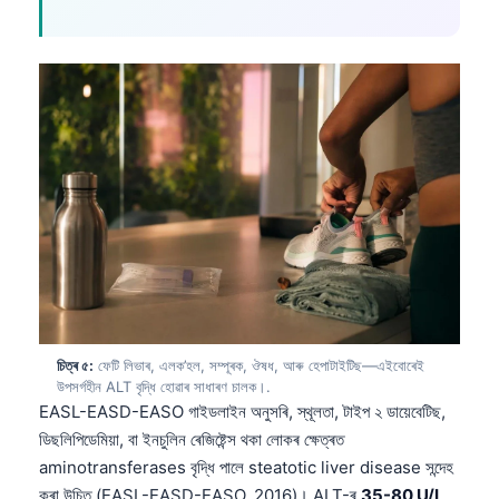
চিত্ৰ ৫:
ফেটি লিভাৰ, এলক’হল, সম্পূৰক, ঔষধ, আৰু হেপাটাইটিছ—এইবোৰেই
উপসর্গহীন ALT বৃদ্ধি হোৱাৰ সাধাৰণ চালক।.
EASL-EASD-EASO গাইডলাইন অনুসৰি, স্থূলতা, টাইপ ২ ডায়েবেটিছ,
ডিছলিপিডেমিয়া, বা ইনচুলিন ৰেজিষ্টেন্স থকা লোকৰ ক্ষেত্ৰত
aminotransferases বৃদ্ধি পালে steatotic liver disease সন্দেহ
কৰা উচিত (EASL-EASD-EASO, 2016)। ALT-ৰ
35-80 U/L