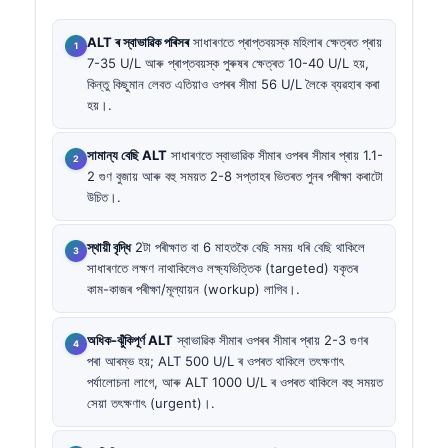
ALT ৰ স্বাভাৱিক পৰিসৰ
সাধাৰণতে প্ৰাপ্তবয়স্ক মহিলাৰ ক্ষেত্ৰত প্ৰায়
7-35 U/L আৰু প্ৰাপ্তবয়স্ক পুৰুষৰ ক্ষেত্ৰত 10-40 U/L হয়,
কিন্তু কিছুমান লেবত এতিয়াও ওপৰৰ সীমা 56 U/L লৈকে ব্যৱহাৰ কৰা
হয়।.
সামান্য বেছি ALT
সাধাৰণতে স্বাভাৱিক সীমাৰ ওপৰৰ সীমাৰ প্ৰায় 1.1-
2 গুণ বুজায় আৰু বহু সময়ত 2-8 সপ্তাহৰ ভিতৰত পুনৰ পৰীক্ষা কৰাটো
উচিত।.
স্থায়ী বৃদ্ধি
2টা পৰীক্ষাত বা 6 মাহতকৈ বেছি সময় ধৰি বেছি থাকিলে
সাধাৰণতে লক্ষণ নাথাকিলেও লক্ষ্যভিত্তিক (targeted) যকৃতৰ
কাম-কাজৰ পৰীক্ষা/মূল্যায়ন (workup) লাগিব।.
অধিক-ঝুঁকিপূর্ণ ALT
স্বাভাৱিক সীমাৰ ওপৰৰ সীমাৰ প্ৰায় 2-3 গুণৰ
পৰা আৰম্ভ হয়; ALT 500 U/L ৰ ওপৰত থাকিলে তৎক্ষণাৎ
পৰ্যালোচনা লাগে, আৰু ALT 1000 U/L ৰ ওপৰত থাকিলে বহু সময়ত
সেয়া তৎক্ষণাৎ (urgent)।.