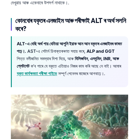
দেখুৱায় আৰু একেবাৰে উপসর্গ নাথাকে।.
কোনবোৰ যকৃতৰ এনজাইম আৰু পৰীক্ষাই ALT ৰ অৰ্থ সলনি
কৰে?
ALT-এ বেছি অৰ্থ পায় যেতিয়া আপুনি ইয়াক আন আন যকৃতৰ এনজাইমৰ কাষত
পঢ়ে।.
AST-এ পেটাৰ্ন চিনাক্তকৰণত সহায় কৰে,
ALP and GGT
পিত্ত নলীজনিত সমস্যাৰ দিশা দিয়ে, আৰু
বিলিৰুবিন, এলবুমিন, INR, আৰু
প্লেটলেট
ক’ব পাৰে যে যকৃতে এতিয়াও নিজৰ কাম কৰি আছে নে নাই। আমাৰ
যকৃত কাৰ্যক্ষমতা পৰীক্ষা গাইডে
সম্পূৰ্ণ পেনেলৰ মাজেৰে আগবাঢ়ে।.