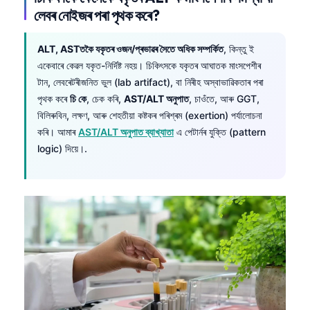
লেবৰ নোইজৰ পৰা পৃথক কৰে?
ALT, ASTতকৈ যকৃতৰ ওজন/প্ৰভাৱৰ সৈতে অধিক সম্পৰ্কিত
, কিন্তু ই
একেবাৰে কেৱল যকৃত-নিৰ্দিষ্ট নহয়। চিকিৎসকে যকৃতৰ আঘাতক মাংসপেশীৰ
টান, লেবৰেটৰীজনিত ভুল (lab artifact), বা নিৰীহ অস্বাভাৱিকতাৰ পৰা
পৃথক কৰে
চি কে
, চেক কৰি,
AST/ALT অনুপাত
, চাওঁতে, আৰু GGT,
বিলিৰুবিন, লক্ষণ, আৰু শেহতীয়া কষ্টকৰ পৰিশ্ৰম (exertion) পৰ্যালোচনা
কৰি। আমাৰ
AST/ALT অনুপাত ব্যাখ্যাতা
এ পেটাৰ্নৰ যুক্তি (pattern
logic) দিয়ে।.