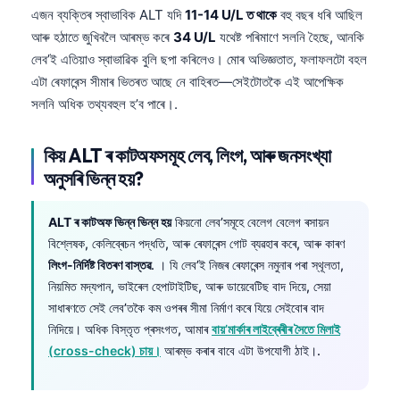
এজন ব্যক্তিৰ স্বাভাবিক ALT যদি
11-14 U/L ত থাকে
বহু বছৰ ধৰি আছিল
আৰু হঠাতে জুখিবলৈ আৰম্ভ কৰে
34 U/L
যথেষ্ট পৰিমাণে সলনি হৈছে, আনকি
লেব’ই এতিয়াও স্বাভাৱিক বুলি ছপা কৰিলেও। মোৰ অভিজ্ঞতাত, ফলাফলটো বহল
এটা ৰেফাৰেন্স সীমাৰ ভিতৰত আছে নে বাহিৰত—সেইটোতকৈ এই আপেক্ষিক
সলনি অধিক তথ্যবহুল হ’ব পাৰে।.
কিয় ALT ৰ কাটঅফসমূহ লেব, লিংগ, আৰু জনসংখ্যা
অনুসৰি ভিন্ন হয়?
ALT ৰ কাটঅফ ভিন্ন ভিন্ন হয়
কিয়নো লেব’সমূহে বেলেগ বেলেগ ৰসায়ন
বিশ্লেষক, কেলিব্ৰেচন পদ্ধতি, আৰু ৰেফাৰেন্স গোট ব্যৱহাৰ কৰে, আৰু কাৰণ
লিংগ-নিৰ্দিষ্ট বিতৰণ বাস্তৱ
. । যি লেব’ই নিজৰ ৰেফাৰেন্স নমুনাৰ পৰা স্থূলতা,
নিয়মিত মদ্যপান, ভাইৰেল হেপাটাইটিছ, আৰু ডায়েবেটিছ বাদ দিয়ে, সেয়া
সাধাৰণতে সেই লেব’তকৈ কম ওপৰৰ সীমা নিৰ্মাণ কৰে যিয়ে সেইবোৰ বাদ
নিদিয়ে। অধিক বিস্তৃত প্ৰসংগত, আমাৰ
বায়’মাৰ্কাৰ লাইব্ৰেৰীৰ সৈতে মিলাই
(cross-check) চায়।
আৰম্ভ কৰাৰ বাবে এটা উপযোগী ঠাই।.