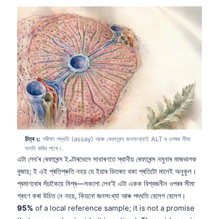
চিত্ৰ ২:
পৰীক্ষা পদ্ধতি (assay) আৰু ৰেফাৰেন্স জনসংখ্যাই ALT ৰ ওপৰৰ সীমা
সলনি কৰিব পাৰে।.
এটা লেব’ৰ ৰেফাৰেন্স ইণ্টাৰভেলে সাধাৰণতে স্থানীয় ৰেফাৰেন্স নমুনাৰ মাজভাগক
বুজায়; ই এই প্ৰতিশ্ৰুতি নহয় যে ইয়াৰ ভিতৰত থকা প্ৰতিটো মানেই অনুকূল।
প্ৰমাণবোৰ সঁচাকৈয়ে মিশ্ৰ—সকলো লেব’ই এটা একক বিশ্বজনীন ওপৰৰ সীমা
গ্ৰহণ কৰা উচিত নে নহয়, কিয়নো জনসংখ্যা আৰু পদ্ধতি বেলেগ বেলেগ।
95%
of a local reference sample; it is not a promise