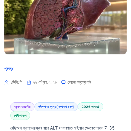
প্ৰবন্ধ
১টিপি১টি
২৬ এপ্ৰিল, ২০২৬
কোনো মন্তব্য নাই
যকৃতৰ এনজাইম
পৰীক্ষাগাৰৰ ব্যাখ্যা[সম্পাদনা কৰক]
2026 আপডেট
ৰোগী-বান্ধৱ
বেছিভাগ প্ৰাপ্তবয়স্কৰ বাবে ALT সাধাৰণতে মহিলাৰ ক্ষেত্ৰত প্ৰায় 7-35