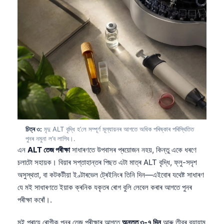
চিত্ৰ ৩:
মৃদু ALT বৃদ্ধি হ’লে সম্পূৰ্ণ মূল্যায়নৰ আগতে অধিক পৰিষ্কাৰ পৰিস্থিতিত
পুনৰ নমুনা ল’ব লাগিব।.
এন
ALT তেজ পৰীক্ষা
সাধাৰণতে উপবাসৰ প্ৰয়োজন নহয়, কিন্তু একে ধৰণে
চলাটো সহায়ক। বিয়াৰ সপ্তাহান্তৰ পিছত এটা মাত্ৰ ALT বৃদ্ধি, ফ্লু-সদৃশ
অসুস্থতা, বা কটকটীয়া ইণ্টাৰভেল ট্ৰেইনিংৰ তিনি দিন—এইবোৰ যথেষ্ট সাধাৰণ
যে মই সাধাৰণতে ইয়াক ক্ৰনিক যকৃতৰ ৰোগ বুলি লেবেল কৰাৰ আগতে পুনৰ
পৰীক্ষা কৰোঁ।.
মই প্ৰায়ে ৰোগীক পুনৰ তেজ পৰীক্ষাৰ আগতে
অন্তত ৩-৭ দিন
আৰু তীব্ৰ ব্যায়াম