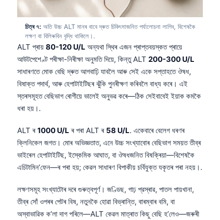
Gàidhlig
Euskara
চিত্ৰ ৭:
অতি উচ্চ ALT মানৰ বাবে দ্ৰুত চিকিৎসাজনিত পৰ্যালোচনা লাগিব, বিশেষকৈ
Македонски јазик
লক্ষণ বা বিলিৰুবিন বৃদ্ধি থাকিলে।.
ALT প্ৰায়
80-120 U/L
অন্যথা স্থিৰ এজন প্ৰাপ্তবয়স্কত প্ৰায়ে
Latviešu valoda
আউটপেশেণ্ট পৰীক্ষা-নিৰীক্ষা অনুমতি দিয়ে, কিন্তু ALT
200-300 U/L
Galego
সাধাৰণতে মোক বেছি দ্ৰুত আগবাঢ়ি যাবলৈ আৰু সেই একে সপ্তাহতে ঔষধ,
සිංහල
বিষাক্ত পদাৰ্থ, আৰু হেপাটাইটিছৰ ঝুঁকি পুনৰীক্ষণ কৰিবলৈ বাধ্য কৰে। এই
স্তৰসমূহত বেছিভাগ ৰোগীয়ে ভালেই অনুভৱ কৰে—ঠিক সেইবাবেই ইয়াক কমকৈ
سنڌي
ধৰা হয়।.
پښتو
ALT ৰ
1000 U/L
ৰ পৰা ALT ৰ
58 U/L
. একেবাৰে বেলেগ ধৰণৰ
ক্লিনিকেল জগত। মোৰ অভিজ্ঞতাত, এনে উচ্চ সংখ্যাবোৰ বেছিভাগ সময়ত তীব্ৰ
Slovenčina
ভাইৰেল হেপাটাইটিছ, ইস্কেমিক আঘাত, বা ঔষধজনিত বিষক্ৰিয়া—বিশেষকৈ
Hrvatski
এচিটামিন’ফেন—ৰ পৰা হয়; কেৱল সাধাৰণ বিপাকীয় চৰ্বিযুক্ত যকৃতৰ পৰা নহয়।.
Suomi
লক্ষণসমূহ সংখ্যাটোৰ দৰে গুৰুত্বপূৰ্ণ। জণ্ডিছ, গাঢ় প্রস্ৰাৱ, পাতল পায়খানা,
Қазақ тілі
তীব্ৰ সোঁ ওপৰৰ পেটৰ বিষ, নতুনকৈ হোৱা বিভ্ৰান্তি, বাৰম্বাৰ বমি, বা
Català
অস্বাভাৱিক ক’লা দাগ পৰিলে—ALT কেৱল মাত্ৰাত কিছু বেছি হ’লেও—জৰুৰী