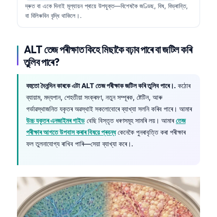
দ্ৰুত বা একে দিনাই মূল্যায়ন প্ৰায়ে উপযুক্ত—বিশেষকৈ জণ্ডিছ, বিষ, বিভ্ৰান্তি,
తెలుగు
বা বিলিৰুবিন বৃদ্ধি থাকিলে।.
मराठी
اردو
ALT তেজ পৰীক্ষাত কিহে মিছাকৈ বঢ়াব পাৰে বা জটিল কৰি
তুলিব পাৰে?
বাংলা
Shqip
বহুতো দৈনন্দিন কাৰকে এটা ALT তেজ পৰীক্ষাক জটিল কৰি তুলিব পাৰে।.
কঠোৰ
Magyar
ব্যায়াম, মদ্যপান, শেহতীয়া সংক্ৰমণ, নতুন সম্পূৰক, ষ্টেটিন, আৰু
গৰ্ভাৱস্থাজনিত যকৃতৰ অৱস্থাই সকলোবোৰে ব্যাখ্যা সলনি কৰিব পাৰে। আমাৰ
Slovenščina
উচ্চ যকৃতৰ এনজাইমৰ গাইড
বেছি বিস্তৃত ধৰণসমূহ সামৰি লয়। আমাৰ
তেজ
한국어
পৰীক্ষাৰ আগতে উপবাস কৰাৰ বিষয়ে প্ৰবন্ধ
কেনেকৈ পুনৰাবৃত্তি কৰা পৰীক্ষাৰ
Polski
ফল তুলনাযোগ্য ৰাখিব পাৰি—সেয়া ব্যাখ্যা কৰে।.
Lietuvių kalba
Русский
ქართული
Čeština