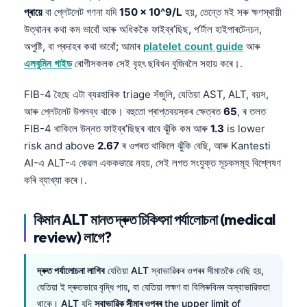
প্ৰায়ে
বা প্লেটলেট গণনা যদি
150 × 10^9/L
হয়, তেন্তে মই সৰু ক্ষণস্থায়ী
উত্থানৰ কথা কম ভাবোঁ আৰু অধিককৈ ফাইব্ৰ’ছিছ, প’ৰ্টাল হাইপাৰটেনচন,
অপুষ্টি, বা প্ৰদাহৰ কথা ভাবোঁ; আমাৰ
platelet count guide
আৰু
এলবুমিন গাইড
ৰোগীসকলক সেই বৃহৎ ছবিখন বুজিবলৈ সহায় কৰে।.
FIB-4 হৈছে এটা ব্যৱহাৰিক triage সঁজুলি, যেতিয়া AST, ALT, বয়স,
আৰু প্লেটলেট উপলব্ধ থাকে। বহুতো প্ৰাপ্তবয়স্কৰ ক্ষেত্ৰত
65
, ৰ তলত
FIB-4 থাকিলে উন্নত ফাইব্ৰ’ছিছৰ বাবে ঝুঁকি কম আৰু
1.3
is lower
risk and above
2.67
ৰ ওপৰত থাকিলে ঝুঁকি বেছি, আৰু Kantesti
AI-এ ALT-এ কেৱল এককভাৱে নহয়, সেই লগত সংযুক্ত সূচকসমূহ বিশ্লেষণ
কৰি ব্যাখ্যা কৰে।.
কিমান ALT মানত দ্ৰুত চিকিৎসা পৰ্যালোচনা (medical
review) লাগে?
দ্ৰুত পৰ্যালোচনা লাগিব
যেতিয়া ALT স্বাভাৱিকৰ ওপৰৰ সীমাতকৈ বেছি হয়,
Norsk bokmål
যেতিয়া ই দ্ৰুতভাৱে বৃদ্ধি পায়, বা যেতিয়া লক্ষণ বা বিলিৰুবিনৰ অস্বাভাৱিকতা
Ślōnskŏ gŏdka
থাকে। ALT যদি
স্বাভাৱিক সীমাৰ ওপৰৰ
the upper limit of