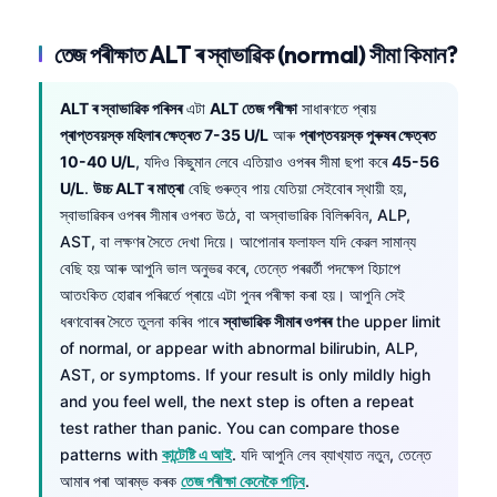
তেজ পৰীক্ষাত ALT ৰ স্বাভাৱিক (normal) সীমা কিমান?
ALT ৰ স্বাভাৱিক পৰিসৰ
এটা
ALT তেজ পৰীক্ষা
সাধাৰণতে প্ৰায়
প্ৰাপ্তবয়স্ক মহিলাৰ ক্ষেত্ৰত 7-35 U/L
আৰু
প্ৰাপ্তবয়স্ক পুৰুষৰ ক্ষেত্ৰত
10-40 U/L
, যদিও কিছুমান লেবে এতিয়াও ওপৰৰ সীমা ছপা কৰে
45-56
U/L
.
উচ্চ ALT ৰ মাত্ৰা
বেছি গুৰুত্ব পায় যেতিয়া সেইবোৰ স্থায়ী হয়,
স্বাভাৱিকৰ ওপৰৰ সীমাৰ ওপৰত উঠে, বা অস্বাভাৱিক বিলিৰুবিন, ALP,
AST, বা লক্ষণৰ সৈতে দেখা দিয়ে। আপোনাৰ ফলাফল যদি কেৱল সামান্য
বেছি হয় আৰু আপুনি ভাল অনুভৱ কৰে, তেন্তে পৰৱৰ্তী পদক্ষেপ হিচাপে
আতংকিত হোৱাৰ পৰিৱর্তে প্ৰায়ে এটা পুনৰ পৰীক্ষা কৰা হয়। আপুনি সেই
ধৰণবোৰৰ সৈতে তুলনা কৰিব পাৰে
স্বাভাৱিক সীমাৰ ওপৰৰ
the upper limit
of normal, or appear with abnormal bilirubin, ALP,
AST, or symptoms. If your result is only mildly high
and you feel well, the next step is often a repeat
test rather than panic. You can compare those
patterns with
কান্টেষ্টি এ আই
. যদি আপুনি লেব ব্যাখ্যাত নতুন, তেন্তে
আমাৰ পৰা আৰম্ভ কৰক
তেজ পৰীক্ষা কেনেকৈ পঢ়িব
.