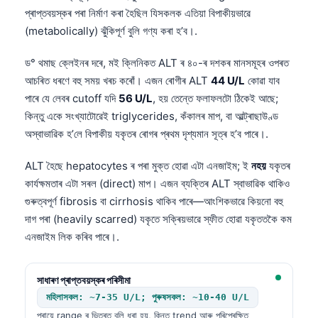
প্ৰাপ্তবয়স্কৰ পৰা নিৰ্মাণ কৰা হৈছিল যিসকলক এতিয়া বিপাকীয়ভাৱে
(metabolically) ঝুঁকিপূৰ্ণ বুলি গণ্য কৰা হ’ব।.
ড° থমাছ ক্লেইনৰ দৰে, মই ক্লিনিকত ALT ৰ ৪০-ৰ দশকৰ মানসমূহৰ ওপৰত
আচৰিত ধৰণে বহু সময় খৰচ কৰোঁ। এজন ৰোগীৰ ALT
44 U/L
কোৱা যাব
পাৰে যে লেবৰ cutoff যদি
56 U/L
, হয় তেন্তে ফলাফলটো ঠিকেই আছে;
কিন্তু একে সংখ্যাটোৱেই triglycerides, কঁকালৰ মাপ, বা আল্ট্ৰাছাউণ্ড
অস্বাভাৱিক হ’লে বিপাকীয় যকৃতৰ ৰোগৰ প্ৰথম দৃশ্যমান সূত্ৰ হ’ব পাৰে।.
ALT হৈছে hepatocytes ৰ পৰা মুক্ত হোৱা এটা এনজাইম; ই
নহয়
যকৃতৰ
কাৰ্যক্ষমতাৰ এটা সৰল (direct) মাপ। এজন ব্যক্তিৰ ALT স্বাভাৱিক থাকিও
গুৰুত্বপূৰ্ণ fibrosis বা cirrhosis থাকিব পাৰে—আংশিকভাৱে কিয়নো বহু
দাগ পৰা (heavily scarred) যকৃতে সক্ৰিয়ভাৱে স্ফীত হোৱা যকৃততকৈ কম
এনজাইম লিক কৰিব পাৰে।.
সাধাৰণ প্ৰাপ্তবয়স্কৰ পৰিসীমা
মহিলাসকল: ~7-35 U/L; পুৰুষসকল: ~10-40 U/L
প্ৰায়ে range ৰ ভিতৰত বুলি ধৰা হয়, কিন্তু trend আৰু পৰিপ্ৰেক্ষিত