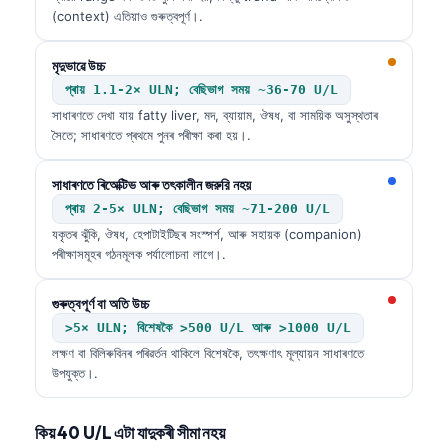
(context) এতিয়াও গুৰুত্বপূৰ্ণ।.
মৃদুভাৱে উচ্চ
প্ৰায় 1.1-2× ULN; বেছিভাগ সময় ~36-70 U/L
সাধাৰণতে দেখা যায় fatty liver, মদ, ব্যায়াম, ঔষধ, বা সাময়িক অসুস্থতাৰ
সৈতে; সাধাৰণতে প্ৰথমে পুনৰ পৰীক্ষা কৰা হয়।.
সাধাৰণতে ৰিঅেক্টিভ আৰু তৎকালীন জরুরি নহয়
প্ৰায় 2-5× ULN; বেছিভাগ সময় ~71-200 U/L
যকৃতৰ ঝুঁকি, ঔষধ, হেপাটাইটিছৰ সংস্পৰ্শ, আৰু সহায়ক (companion)
পৰীক্ষাসমূহৰ গঠনমূলক পৰ্যালোচনা লাগে।.
গুৰুত্বপূৰ্ণ বা অতি উচ্চ
>5× ULN; বিশেষকৈ >500 U/L আৰু >1000 U/L
লক্ষণ বা বিলিৰুবিনৰ পৰিৱর্তন থাকিলে বিশেষকৈ, তৎক্ষণাৎ মূল্যায়ন সাধাৰণতে
উপযুক্ত।.
কিয় 40 U/L এটা যাদুকৰী সীমা নহয়