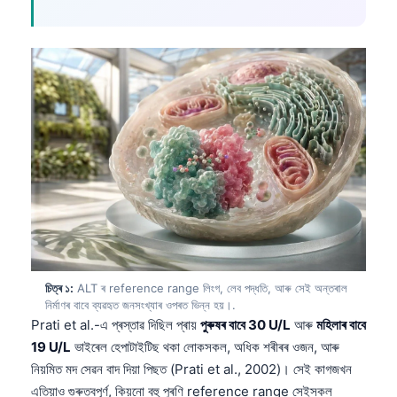
চিত্ৰ ১:
ALT ৰ reference range লিংগ, লেব পদ্ধতি, আৰু সেই অন্তৰাল
নিৰ্মাণৰ বাবে ব্যৱহৃত জনসংখ্যাৰ ওপৰত ভিন্ন হয়।.
Prati et al.-এ প্ৰস্তাৱ দিছিল প্ৰায়
পুৰুষৰ বাবে 30 U/L
আৰু
মহিলাৰ বাবে
19 U/L
ভাইৰেল হেপাটাইটিছ থকা লোকসকল, অধিক শৰীৰৰ ওজন, আৰু
নিয়মিত মদ সেৱন বাদ দিয়া পিছত (Prati et al., 2002)। সেই কাগজখন
এতিয়াও গুৰুত্বপূৰ্ণ, কিয়নো বহু পুৰণি reference range সেইসকল