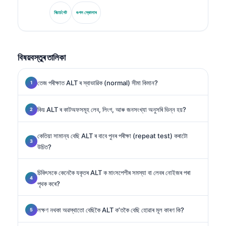
সমাজৰ প্ৰাক্তন সভাপতি হিচাপে তেওঁ ডায়াগন’ষ্টিক পেনেল বিশ্লেষণ, বায়’মাৰ্কাৰ
মানদণ্ডকৰণ, আৰু AI-সহায়িত লেব’ৰেটৰী মেডিচিনত বিশেষজ্ঞ।.
ৰিচাৰ্চগেট
গুগল স্কোলাৰ
বিষয়বস্তুৰ তালিকা
তেজ পৰীক্ষাত ALT ৰ স্বাভাৱিক (normal) সীমা কিমান?
কিয় ALT ৰ কাটঅফসমূহ লেব, লিংগ, আৰু জনসংখ্যা অনুসৰি ভিন্ন হয়?
কেতিয়া সামান্য বেছি ALT ৰ বাবে পুনৰ পৰীক্ষা (repeat test) কৰাটো
উচিত?
চিকিৎসকে কেনেকৈ যকৃতৰ ALT ক মাংসপেশীৰ সমস্যা বা লেবৰ নোইজৰ পৰা
পৃথক কৰে?
লক্ষণ নথকা অৱস্থাতো বেছিকৈ ALT ক’তকৈ বেছি হোৱাৰ মূল কাৰণ কি?