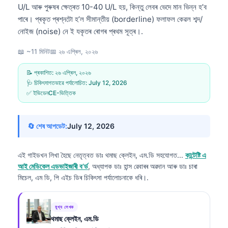
U/L আৰু পুৰুষৰ ক্ষেত্ৰত 10-40 U/L হয়, কিন্তু লেবৰ ভেদে মান ভিন্ন হ’ব
পাৰে। প্ৰকৃত প্ৰশ্নটো হ’ল সীমান্তীয় (borderline) ফলাফল কেৱল শব্দ/
নোইজ (noise) নে ই যকৃতৰ ৰোগৰ প্ৰথম সূত্ৰ।.
📖 ~11 মিনিট
📅
২৬ এপ্ৰিল, ২০২৬
📝 প্ৰকাশিত:
২৬ এপ্ৰিল, ২০২৬
🩺 চিকিৎসাগতভাৱে পৰ্যালোচিত:
July 12, 2026
✅ ইভিডেনCE-ভিত্তিক
🔄 শেষ আপডেট:
July 12, 2026
এই গাইডখন লিখা হৈছে নেতৃত্বত
ডাঃ থমাছ ক্লেইন, এম.ডি
সহযোগত...
কান্টেষ্টি এ
আই মেডিকেল এডভাইজাৰী ব’ৰ্ড
, অধ্যাপক ডাঃ হান্স ৱেবাৰৰ অৱদান আৰু ডাঃ চাৰা
মিচেল, এম ডি, পি এইচ ডিৰ চিকিৎসা পৰ্যালোচনাকে ধৰি।.
মুখ্য লেখক
থমাছ ক্লেইন, এম.ডি