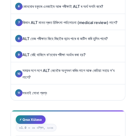
কোনবোৰ যকৃতৰ এনজাইম আৰু পৰীক্ষাই ALT ৰ অৰ্থ সলনি কৰে?
কিমান ALT মানত দ্ৰুত চিকিৎসা পৰ্যালোচনা (medical review) লাগে?
ALT তেজ পৰীক্ষাত কিহে মিছাকৈ বঢ়াব পাৰে বা জটিল কৰি তুলিব পাৰে?
ALT বেছি থাকিলে ক’তবোৰ পৰীক্ষা অৰ্ডাৰ কৰা হয়?
সময়ৰ লগে লগে ALT কেনেকৈ অনুসৰণ কৰিব লাগে আৰু কেতিয়া সহায় ল’ব
লাগে?
সঘনাই সোধা প্ৰশ্ন
⚡ Qısa Xülasə
v1.0 —
২৬ এপ্ৰিল, ২০২৬