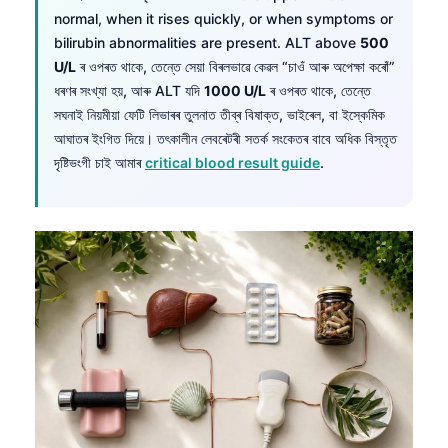
normal, when it rises quickly, or when symptoms or
Frysk
bilirubin abnormalities are present. ALT above
500
Esperanto
U/L
ৰ ওপৰত থাকে, তেন্তে সেয়া বিৰলভাৱে কেৱল “চাওঁ আৰু অপেক্ষা কৰোঁ”
Беларуская мова
ধৰণৰ সংখ্যা হয়, আৰু ALT যদি
1000 U/L
ৰ ওপৰত থাকে, তেন্তে
সঘনাই নিয়মীয়া ফেটি লিভাৰৰ তুলনাত তীব্ৰ বিষাক্ত, ভাইৰেল, বা ইস্কেমিক
Татар теле
আঘাতৰ ইংগিত দিয়ে। তৎকালীন লেবৰেটৰী সতৰ্ক সংকেতৰ বাবে অধিক বিস্তৃত
Кыргызча
দৃষ্টিভংগী চাই আমাৰ
critical blood result guide
.
ئۇيغۇرچە
Cebuano
Basa Jawa
ພາສາລາວ
Монгол
Afrikaans
العربية المغربية
Occitan