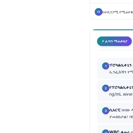
Català
በተደጋጋሚ የሚጠየቁ
O‘zbekcha
Українська
Kiswahili
⚡ ፈጣን ማጠቃለያ
ភាសាខ្មែរ
ဗမာစာ
ไทย
ፕሮካልሲቶኒን
ኢንፌክሽን የ
Tagalog
Tiếng Việt
የፕሮካልሲቶኒን
Bahasa Melayu
ng/mL ለከባ
മലയാളം
ሲአርፒ
በብዙ ላ
ಕನ್ನಡ
ያመለክታል፣ ባ
ગુજરાતી
தமிழ்
WBC ቆጠራ
በ