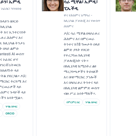
ላይን፣ ኤምዲ
ሳራ ሚቸል፣ ኤምዲ፣
ፒኤችዲ
 ኦፊሰር፣ ካንቴስቲ
ዋና የሕክምና አማካሪ -
ክሊኒካል ፓቶሎጂ እና የውስጥ
 ክላይን በቦርድ
ሕክምና
የክሊኒካል
ት እና ኢንተርናስት
ዶ/ር ሳራ ሚቸል በላቦራቶሪ
ራቶሪ ሕክምና እና
ሕክምና እና በምርመራ
ገፈ ክሊኒካል ትንታኔ
ትንተና ከ18 ዓመታት በላይ
ት በላይ ልምድ
ልምድ ያላት የቦርድ
ntesti AI ውስጥ
የተረጋገጠ ክሊኒካዊ
ና ኦፊሰር ሆኖ
ፓቶሎጂስት ናት።
 የነርቭ ኔትወርክ
በክሊኒካዊ ኬሚስትሪ ልዩ
ክክለኛነት ላይ
ማረጋገጫዎችን ትይዛለች
ትትል ያደርጋል። ዶ/ር
እና በባዮማርከር ፓነሎች
ዮማርከር ትርጓሜ እና
እና በላቦራቶሪ ትንተና ላይ
 ምርመራዎች ላይ
በክሊኒካዊ ልምምድ ውስጥ
ሕክምና ጉዳዮች ላይ
ብዙ ሥራ አሳትማለች።.
ቶችን አሳትሟል።.
የምርምር በር
ጉግል ስኮላር
ጉግል ስኮላር
ORCID