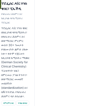
ፕሮፌሰር ዶ/ር ሃንስ
ዌበር፣ ፒኤችዲ
የላቦራቶሪ ሕክምና እና
ክሊኒካል ባዮኬሚስትሪ
ፕሮፌሰር
ፕሮፌሰር ዶ/ር ሃንስ ዌበር
በክሊኒካዊ ባዮኬሚስትሪ፣
በላቦራቶሪ ሕክምና እና
በባዮማርከር ምርምር
ውስጥ 30+ ዓመታት
የባለሙያነት ልምድ ያለው
ነው። ቀድሞ የጀርመን
ክሊኒካዊ ኬሚስትሪ ማህበር
(German Society for
Clinical Chemistry)
ፕሬዝዳንት ነበር፤
በምርመራ ፓነል ትንተና፣
በባዮማርከር መመዘኛ
መደበኛነት
(standardization) እና
በAI የተደገፈ የላቦራቶሪ
ሕክምና ላይ ይሰራል።.
የምርምር በር
ጉግል ስኮላር