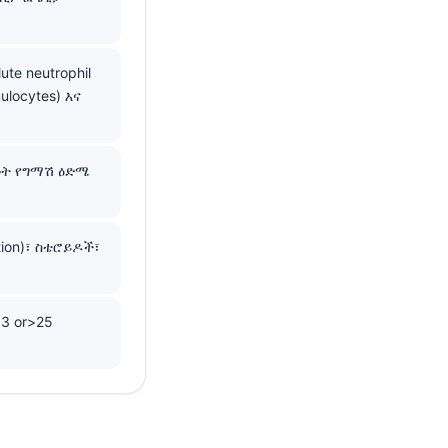
e neutrophil
locytes) እና
ዓት የግማሽ ዕድሜ
tion)፣ ስቴሮይዶች፣
3 or>25