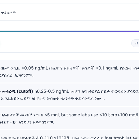
 ጥያቄዎች
v1
ብዙውን ጊዜ <0.05 ng/mL በጤናማ አዋቂዎች; እሴቶች <0.1 ng/mL የስርአተ-ሰ
ሚያስፈራ አይሆንም።.
 መቁረጫ (cutoff)
ከ0.25-0.5 ng/mL መሆን ለባክቴርያል በሽታ ጥርጣሬን ያሳድጋል፣
ድ ኢንፌክሽን ወይም ለከፍተኛ እብጠት ጭንቀት ቀይ ባንዲራ ነው።.
ቦራቶሪዎች መደበኛ ነው በ <5 mgl, but some labs use <10 l;crp>100 mg
ክቴርያ ብቻ እንደሆነ አይወስንም።.
አብዛኛው በአዋቂዎች 4.0-11.0 x10^9/L ነው፤ ኒውትሮፊሊያ (neutrophilia) እ