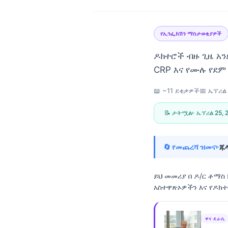
የኢንፌክሽን ማስታወቂያዎች
ዶክተሮች ብዙ ጊዜ አ
CRP እና የሙሉ የደም
📖 ~11 ደቂቃዎች
📅
ኤፕሪል 
📝 ታትሟል፦
ኤፕሪል 25, 
🔄 የመጨረሻ ዝመና፦
ጁላ
ይህ መመሪያ በ
ዶ/ር ቶማስ
አስተዋጽኦዎችን እና የዶክ
Norsk bokmål
ዋና ደራሲ
Ślōnskŏ gŏdka