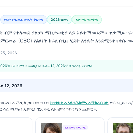
የደም ምርመራ ውጤት ትርጓሜ
2026 ዝመና
ለታካሚ ተስማሚ
ንድ ብቻ የተለመደ ያልሆነ ማስታወቂያ ላይ አይተማመኑም። ጠቃሚው ፍ
 ምርመራ (CBC) የልዩነት ክፍል በጊዜ ሂደት እንዴት እንደሚንቀሳቀሱ መ
25, 2026
2026
🩺 በሕክምና ተመልክቷል፦
ጁላይ 12, 2026
✅ በማስረጃ የተደገፈ
ይ 12, 2026
 ክላይን፣ ኤምዲ
ከ ጋር በመተባበር
ካንቴስቲ ኤአይ የሕክምና አማካሪ ቦርድ
, የፕሮፌሰር ዶ/
ተር ሳራ ሚቸል፣ ኤምዲ፣ ፒኤችዲ የሕክምና ግምገማን ጨምሮ።.
የሕክምና ገምጋሚ