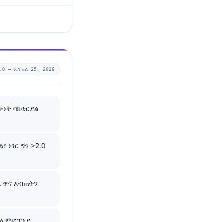
.0 —
ኤፕሪል 25, 2026
ውነት ባክቴርያል
 ነገር ግን >2.0
/L ዋና እብጠትን
ና ሊምፎፔኒያ