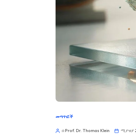
መጣጥፎች
በ Prof. Dr. Thomas Klein
ሚያዝያ 2