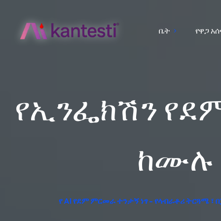
ቤት
የዋጋ አ
የኢንፌክሽን የደም
ከሙሉ 
የ AI የደም ምርመራ ተንታኝ ነፃ - የላብራቶሪ ትርጓሜ ፣ 