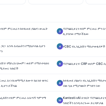
 የደም ምርመራን ከተለመደ ያልሆነ ውጤት
ፕሮካልሲቶኒን የደም ምርመራ ምን እ
ሊያሳየው የማይችለው
 ጋር፦ አንዱ እብጠትን የሚከታተል ሲሆን
የCBC የኢንፌክሽን ማስታወቂያዎች
ምን
ክሽን፣ የቫይረስ ህመም፣ ወይም የማይተላለፍ
ፕሮካልሲቶኒን፣ CRP ወይም CBC 
 የሚያመሩ ንድፎች
ርመራ እና የአዝማሚያ ለውጥ ከአንድ ቁጥር
ከተለመደ ያልሆኑ የኢንፌክሽን ማስታ
 ሊሆን ይችላል
ብዙ ጊዜ የሚያዝዙት ምንድን ነው
ኢንፌክሽን የደም ምርመራ አፋጣኝ ግምገማ
Kantesti በAI እንዴት ፕሮካልሲቶኒን
ንድፎችን እንዲተረጉሙ ይረዳዎታል