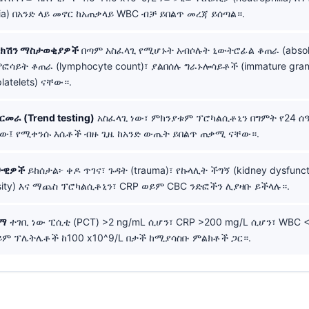
ia) በአንድ ላይ መኖር ከአጠቃላይ WBC ብቻ ይበልጥ መረጃ ይሰጣል።.
ፌክሽን ማስታወቂያዎች
በጣም አስፈላጊ የሚሆኑት አብሶሉት ኒውትሮፊል ቆጠራ (absolut
ምፎሳይት ቆጠራ (lymphocyte count)፣ ያልበሰሉ ግራኑሎሳይቶች (immature granu
atelets) ናቸው።.
መራ (Trend testing)
አስፈላጊ ነው፣ ምክንያቱም ፕሮካልሲቶኒን በግምት የ24 ሰ
) አለው፤ የሚቀንሱ እሴቶች ብዙ ጊዜ ከአንድ ውጤት ይበልጥ ጠቃሚ ናቸው።.
ታዊዎች
ይከሰታል፦ ቀዶ ጥገና፣ ጉዳት (trauma)፣ የኩላሊት ችግኝ (kidney dysfunc
sity) እና ማጨስ ፕሮካልሲቶኒን፣ CRP ወይም CBC ንድፎችን ሊያዛቡ ይችላሉ።.
ገማ
ተገቢ ነው ፒሲቲ (PCT) >2 ng/mL ሲሆን፣ CRP >200 mg/L ሲሆን፣ WBC <
ወይም ፕሌትሌቶች ከ100 x10^9/L በታች ከሚያሳስቡ ምልክቶች ጋር።.