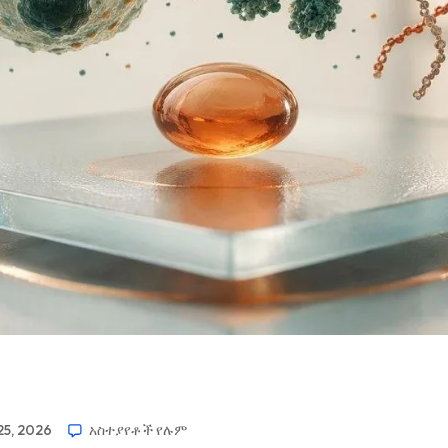
5, 2026
አስተያየቶች የሉም