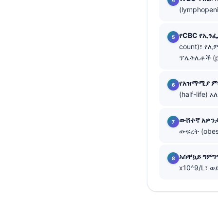
(lymphopen
తెలుగు
मराठी
የCBC የኢን
اردو
count)፣ የሊ
ፕሌትሌቶች (pl
বাংলা
Shqip
የአዝማሚያ ምር
(half-life
Magyar
Slovenščina
ውሸተኛ አዎን
한국어
ውፍረት (obe
Polski
አስቸኳይ ግም
Lietuvių kalba
x10^9/L፣ 
Русский
ქართული
Čeština