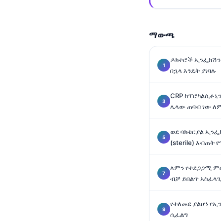
Gàidhlig
Euskara
Македонски јазик
ማውጫ
Latviešu valoda
ዶክተሮች ኢንፌክሽን
Galego
በኋላ እንዴት ያነባሉ
অসমীয়া
CRP ከፕሮካልሲቶኒን
සිංහල
ሌላው ጠባብ ነው ለ
سنڌي
پښتو
ወደ ባክቴርያል ኢንፌ
(sterile) እብጠት
Slovenčina
ለምን የተደጋጋሚ ም
ብቻ ይበልጥ አስፈላጊ
Hrvatski
Suomi
የተለመደ ያልሆነ የ
Қазақ тілі
ሲፈልግ