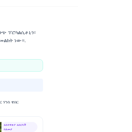
ንጭ ፕሮካልሲቶኒን፣
መልከት ነው።.
ር ሃንስ ዌበር
አስተዋጽዖ አበርካች
ባለሙያ