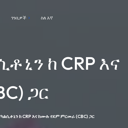
ገንቢዎች
ስለ እኛ
ቶኒን ከ CRP እና
C) ጋር
ካልሲቶኒን ከ CRP እና ከሙሉ የደም ምርመራ (CBC) ጋር