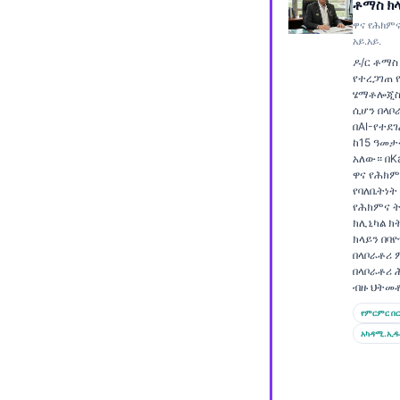
ቶማስ ክ
Frysk
ዋና የሕክምና
አይ.አይ.
Esperanto
ዶ/ር ቶማስ
Беларуская мова
የተረጋገጠ 
ሄማቶሎጂስ
Татар теле
ሲሆን በላቦ
በAI-የተደ
Кыргызча
ከ15 ዓመታ
አለው። በKa
ئۇيغۇرچە
ዋና የሕክም
የባለቤትነት
Cebuano
የሕክምና ት
ክሊኒካል ክ
Basa Jawa
ክላይን በባ
ພາສາລາວ
በላቦራቶሪ
በላቦራቶሪ 
Монгол
ብዙ ህትመ
Afrikaans
የምርምር በር
አካዳሚ.ኢዱ
العربية المغربية
Occitan