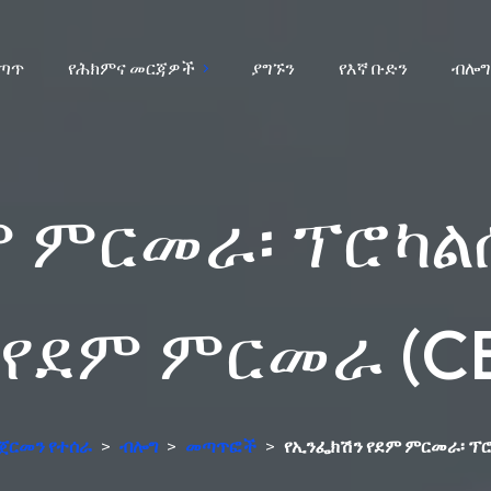
ሰጣጥ
የሕክምና መርጃዎች
ያግኙን
የእኛ ቡድን
ብሎግ
 ምርመራ፡ ፕሮካልሲ
የደም ምርመራ (CB
በጀርመን የተሰራ
>
ብሎግ
>
መጣጥፎች
>
የኢንፌክሽን የደም ምርመራ፡ ፕሮ