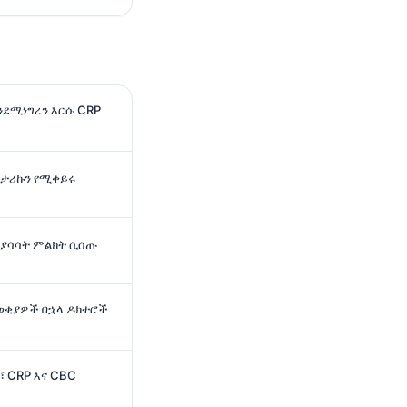
ንደሚነግረን እርሱ CRP
 ታሪኩን የሚቀይሩ
ሲያሳሳት ምልክት ሲሰጡ
ወቂያዎች በኋላ ዶክተሮች
፣ CRP እና CBC