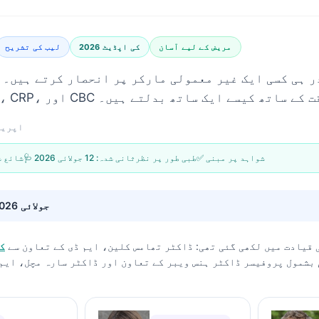
مریض کے لیے آسان
2026 کی اپڈیٹ
لیب کی تشریح
 ہی کسی ایک غیر معمولی مارکر پر انحصار کرتے ہیں۔ 
25 اپریل 6
✅ شواہد پر مبنی
🩺 طبی طور پر نظرثانی شدہ:
12 جولائی 2026
📝 شائع
12 جولائی 2026
 قیادت میں لکھی گئی تھی:
ڈاکٹر تھامس کلین، ایم ڈی
کے تعاون سے
ک
 بشمول پروفیسر ڈاکٹر ہنس ویبر کے تعاون اور ڈاکٹر سارہ مچل، ایم 