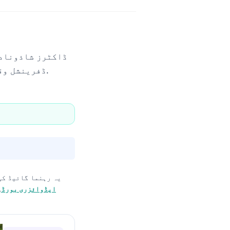
ڈاکٹرز شاذونادر
کہ پروکالسیٹونن، CRP، اور CBC ڈفرینشل وقت کے ساتھ کیسے ایک ساتھ بدلتے ہیں۔.
یہ رہنما گائیڈ کی
ایڈوائزری بورڈ
,