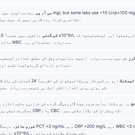
سی آر پی
نشاندہی کرتا ہے، لازمی نہیں کہ صرف بیکٹیریا ہوں۔.
WBC کی گنتی
ساتھ ہونا صرف کل WBC سے زیادہ معلوماتی ہے۔.
کرز
جن میں سب سے زیادہ اہمیت ہے: نیوٹروفِل کی مطلق تعداد، لیمفوس
تعداد، نابالغ گرینولوسائٹس، اور پلیٹلیٹس۔.
ٹیسٹنگ
اہم ہے کیونکہ پروکالسیٹونن کی تقریباً 
کم ہوتی ہوئی اقدار اکثر ایک ہی نتیجے سے زیادہ مفید ہوتی ہیں۔.
ج
یہ ہو سکتا ہے: سرجری، چوٹ (ٹرومی)، گردے کی خرابی، سٹیرائڈز، 
سگریٹ نوشی پروکالسیٹونن، CRP، یا CBC کے پیٹرنز کو بگاڑ سکتی ہیں۔.
فوری جائزہ
درست/مناسب ہے جب >2 ng/mL
یا پلیٹلیٹس <100 x10^9/L، تشویشناک علامات کے ساتھ۔.