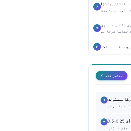
حانات (ٹرینڈز)
Català
ہ اہم ہوتے ہیں
O‘zbekcha
Українська
ن کا ٹیسٹ فوری
 تقاضا کرتا ہے
አማርኛ
Kiswahili
چھے گئے سوالات
ភាសាខ្មែរ
ဗမာစာ
ไทย
⚡ مختصر خلاصہ
Tagalog
Tiếng Việt
Bahasa Melayu
മലയാളം
ಕನ್ನಡ
آف
0.25-0.5 ng/mL بیکٹیریل بیماری کے لیے شک بڑھاتا ہے، جبکہ >2.0 ng/mL
ગુજરાતી