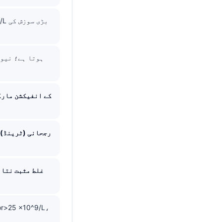
CBC کے انفیکشن مار
رجحانی (ٹرینڈ) 
غلط مثبت نتائ