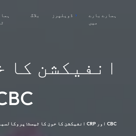
ہمارے بارے
ڈویلپرز
بلاگ
ہمار
میں
ٹی
انفیکشن کا خ
بمقابلہ CRP اور
انفیکشن کا خون کا ٹیسٹ: پروکالسیٹونن بمقابلہ CRP اور CBC