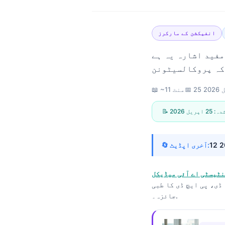
انفیکشن کے مارکرز
مفید اشارہ یہ ہے
202
📅
📖 ~11 منٹ
 شدہ:
25 اپریل 2026
🔄 آخری اپڈیٹ:
نٹیسٹی اے آئی میڈیکل
ڈی، پی ایچ ڈی کا طبی
جائزہ۔.
Norsk bokmål
Ślōnskŏ gŏdka