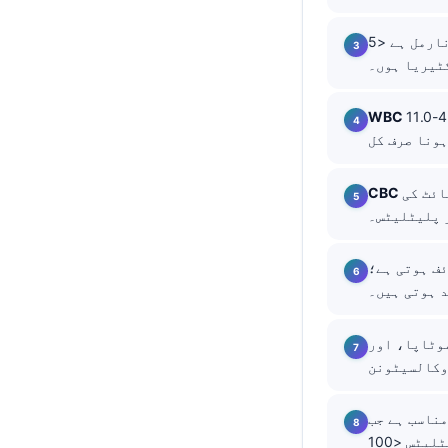
தமிழ்
بہت سے لیبز میں نارمل ہے <5 mgl, but some labs use <10 l;crp>100 mg/L بڑی سوزش کی
తెలుగు
मराठी
بالغوں میں عموماً 4.0-11.0 x10^9/L ہوتا ہے؛ نیوٹروفیلیا اور لیمفوفینیا کا
বাংলা
Shqip
ائٹ کی
Magyar
Slovenščina
한국어
24 گھنٹے کی ہاف لائف ہوتی ہے؛
Polski
Lietuvių kalba
موٹاپا، اور
Русский
ქართული
PCT  ہو، CRP >200 mg/L ہو، WBC <3 or>25 x10^9/L،
Čeština