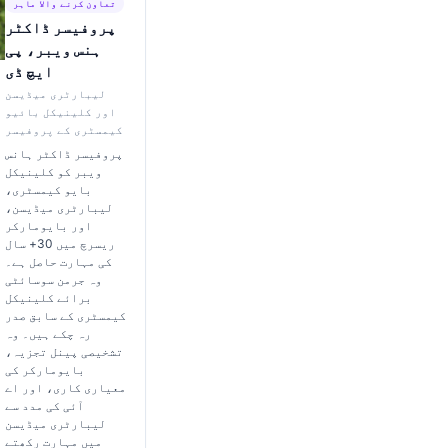
تعاون کرنے والا ماہر
پروفیسر ڈاکٹر
ہنس ویبر، پی
ایچ ڈی
لیبارٹری میڈیسن
اور کلینیکل بائیو
کیمسٹری کے پروفیسر
پروفیسر ڈاکٹر ہانس
ویبر کو کلینیکل
بایو کیمسٹری،
لیبارٹری میڈیسن،
اور بایومارکر
ریسرچ میں 30+ سال
کی مہارت حاصل ہے۔
وہ جرمن سوسائٹی
برائے کلینیکل
کیمسٹری کے سابق صدر
رہ چکے ہیں۔ وہ
تشخیصی پینل تجزیہ،
بایومارکر کی
معیاری کاری، اور اے
آئی کی مدد سے
لیبارٹری میڈیسن
میں مہارت رکھتے