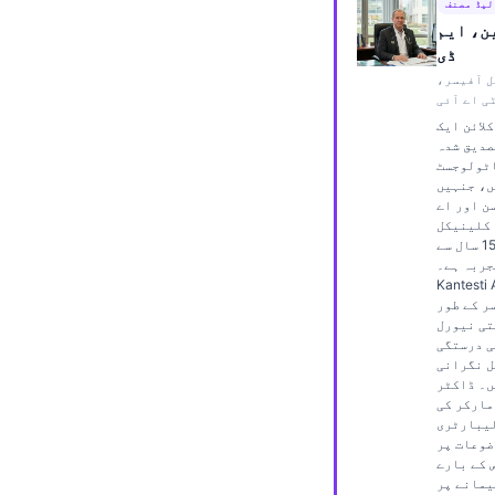
لیڈ مصنف
Frysk
ن، ایم
ڈی
Esperanto
ل آفیسر،
Беларуская мова
ی اے آئی
لائن ایک
Татар теле
صدیق شدہ
ٹولوجسٹ
Кыргызча
ں، جنہیں
ئۇيغۇرچە
ن اور اے
 کلینیکل
Cebuano
تجزیے میں 15 سال سے
جربہ ہے۔
Basa Jawa
Kantest میں چیف
ر کے طور
ພາສາລາວ
تی نیورل
ی درستگی
Монгол
ل نگرانی
ں۔ ڈاکٹر
Afrikaans
مارکر کی
العربية المغربية
لیبارٹری
ضوعات پر
Occitan
 کے بارے
یمانے پر