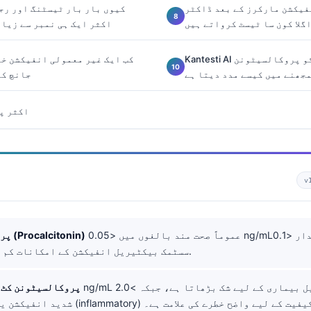
فیکشن مارکرز کے بعد ڈاکٹر
کیوں بار بار ٹیسٹنگ اور رج
اگلا کون سا ٹیسٹ کرواتے ہیں
اکثر ایک ہی نمبر سے زیاد
Kantesti AI آپ کو پروکالسیٹونن، CRP، اور CBC
کب ایک غیر معمولی انفیکشن خو
جھنے میں کیسے مدد دیتا ہے
جانچ کا
اکثر پو
v
عموماً صحت مند بالغوں میں <0.05 ng/mL؛ اقدار <0.1 ng/mL
پروکالسیٹونن (Procalcitonin)
سسٹمک بیکٹیریل انفیکشن کے امکانات کم کر دیتا ہے۔.
پروکالسیٹونن کٹ 