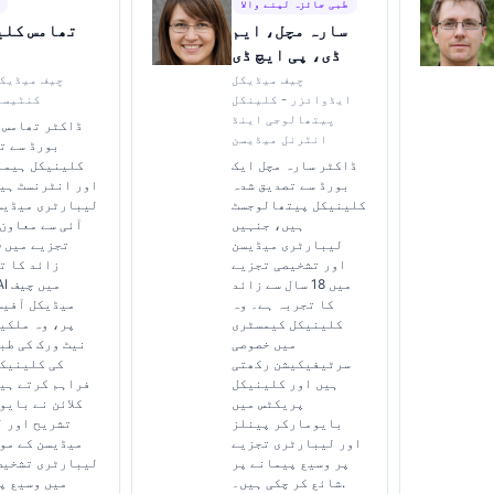
طبی جائزہ لینے والا
سارہ مچل، ایم
تھامس کلی
ڈی، پی ایچ ڈی
چیف میڈیکل
چیف میڈیک
ایڈوائزر - کلینکل
کنٹیسٹ
پیتھالوجی اینڈ
ڈاکٹر تھامس ک
انٹرنل میڈیسن
بورڈ سے ت
ڈاکٹر سارہ مچل ایک
کلینیکل ہیما
بورڈ سے تصدیق شدہ
اور انٹرنسٹ ہی
کلینیکل پیتھالوجسٹ
لیبارٹری میڈیس
ہیں، جنہیں
آئی سے معاون
لیبارٹری میڈیسن
اور تشخیصی تجزیے
زائد کا ت
میں 18 سال سے زائد
i AI
کا تجربہ ہے۔ وہ
میڈیکل آفیس
کلینیکل کیمسٹری
پر، وہ ملکی
میں خصوصی
نیٹ ورک کی طب
سرٹیفیکیشن رکھتی
کی کلینیک
ہیں اور کلینیکل
فراہم کرتے ہی
پریکٹس میں
کلائن نے بایو
بایومارکر پینلز
تشریح اور 
اور لیبارٹری تجزیے
میڈیسن کے مو
پر وسیع پیمانے پر
لیبارٹری تشخیص
شائع کر چکی ہیں۔.
میں وسیع پ