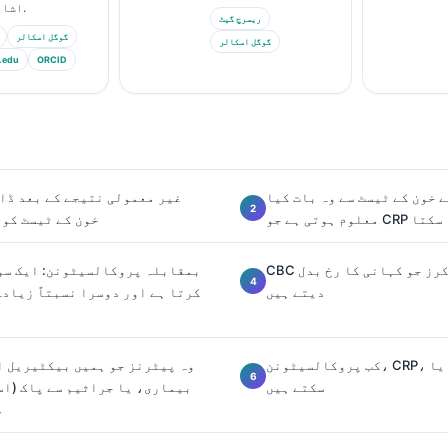
اشاعت کی ہے۔.
ریسرچ گیٹ
گوگل اسکالر
گوگل اسکالر
.edu
ORCID
خون کے ٹیسٹ سے وہ بات کیا
غیر معمولی نتیجے کے بعد ڈا
نہیں بتا سکتا
خون کے ٹیسٹ کو 
CBC کے انفیکشن مارکرز جو کہانی کا رخ بدل
دیتے ہیں
کرتا ہے اور دوسرا نسبتاً زیادہ
کب پروکالسیٹونن، CRP، یا CBC غلط اشارہ دے
وہ پیٹرنز جو ہمیں بیکٹیریل 
سکتے ہیں
بیماری، یا جراثیم سے پاک (اس
ط