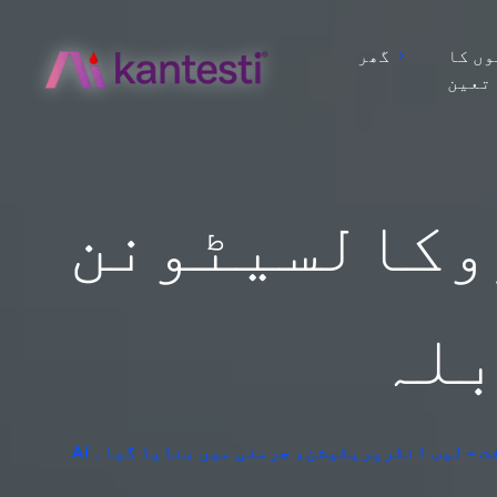
ں کا
گھر
تعین
روکالسیٹونن
 مفت - لیب انٹرپریٹیشن، جرمنی میں بنایا گیا۔