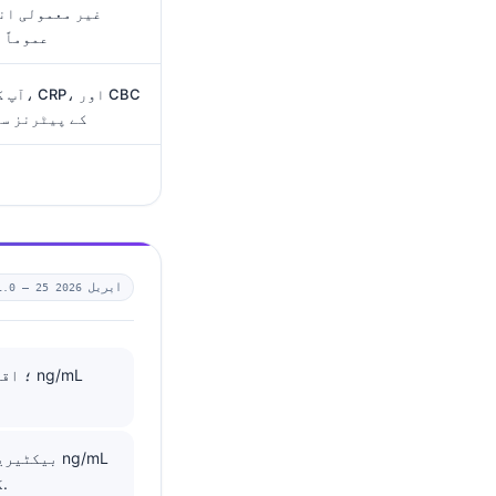
غیر معمولی ان
عموماً 
کے پیٹرنز سم
25 اپریل 2026
1.0 —
شدید انفیکشن یا بڑی سوزشی (inflammatory) کیفیت کے لیے واضح خطرے کی علامت ہے۔.