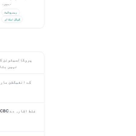
ہیں۔.
ریسرچ گیٹ
گوگل اسکالر
پروکالسیٹونن کے 
معلوم ہوتی ہے جو CRP 