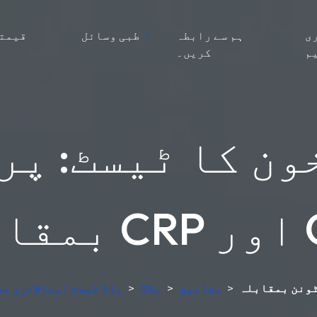
ی
ہم سے رابطہ
طبی وسائل
قیمتو
م
کریں۔
ون کا ٹیسٹ: پ
 CBC
>
مضامین
>
بلاگ
>
AI بلڈ ٹیسٹ اینالائزر