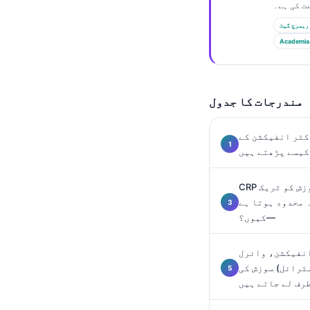
Gàidhlig
Euskara
ریسرچ گیٹ
Academia
Македонски јазик
Latviešu valoda
Galego
مندرجات کا جدول
অসমীয়া
کٹر انفیکشن کے
සිංහල
کیسے پڑھتے ہیں
سنڌي
پښتو
CRP بمقابلہ پروکالسیٹونن: ایک سوزش کو ٹریک
 محدود ہوتا ہے
—کیوں؟
Slovenčina
Hrvatski
انفیکشن، وائرل
ٹرائل) سوزش کی
Suomi
رف لے جاتے ہیں
Қазақ тілі