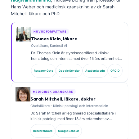
Hans Weber och medicinsk granskning av dr Sarah
Mitchell, läkare och PhD.
HUVUDFÖRFATTARE
Thomas Klein, läkare
Överläkare, Kantesti AI
Dr. Thomas Klein är styrelsecertifierad klinisk
hematolog och internist med över 15 års erfarenhet
av laboratoriemedicin och AI-assisterad klinisk
analys. Som Chief Medical Officer på Kantesti AI ger
ResearchGate
Google Scholar
Academia.edu
ORCID
han klinisk översyn av den medicinska
noggrannheten hos det proprietära neurala nätverket.
Dr. Klein har publicerat omfattande forskning om
tolkning av biomarkörer och laboratoriediagnostik
MEDICINSK GRANSKARE
inom laboratoriemedicinska områden.
Sarah Mitchell, läkare, doktor
Chefsläkare - Klinisk patologi och internmedicin
Dr. Sarah Mitchell är legitimerad specialistläkare i
klinisk patologi med över 18 års erfarenhet av
laboratoriemedicin och diagnostisk analys. Hon har
specialcertifieringar inom klinisk kemi och har
ResearchGate
Google Scholar
publicerat omfattande forskning om biomarkörpaneler