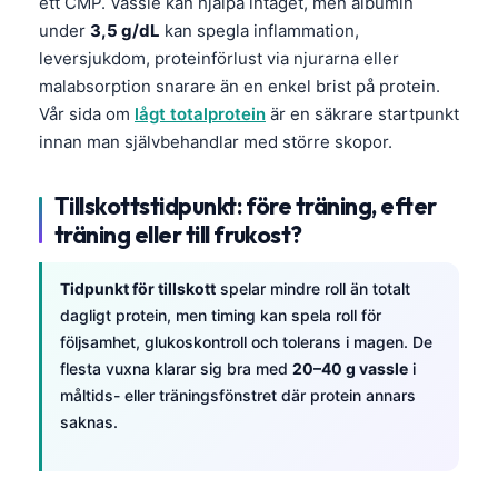
Gàidhlig
ett CMP. Vassle kan hjälpa intaget, men albumin
under
3,5 g/dL
kan spegla inflammation,
Euskara
leversjukdom, proteinförlust via njurarna eller
Македонски јазик
malabsorption snarare än en enkel brist på protein.
Latviešu valoda
Vår sida om
lågt totalprotein
är en säkrare startpunkt
innan man självbehandlar med större skopor.
Galego
অসমীয়া
Tillskottstidpunkt: före träning, efter
සිංහල
träning eller till frukost?
سنڌي
Tidpunkt för tillskott
spelar mindre roll än totalt
پښتو
dagligt protein, men timing kan spela roll för
följsamhet, glukoskontroll och tolerans i magen. De
Slovenčina
flesta vuxna klarar sig bra med
20–40 g vassle
i
måltids- eller träningsfönstret där protein annars
Hrvatski
saknas.
Suomi
Қазақ тілі