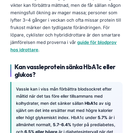
vikter kan förbättra mättnad, men de får sällan någon
meningsfull ökning av mager massa; personer som
lyfter 3–4 gånger i veckan och ofta missar protein till
frukost märker den tydligaste förändringen. För
löpare, cyklister och hybrididrottare är den smartare
jämförelsen med proverna i vår
guide för blodprov
hos idrottare
.
Kan vassleprotein sänka HbA1c eller
glukos?
Vassle kan i viss mån förbättra blodsockret efter
måltid när det tas före eller tillsammans med
kolhydrater, men det sänker sällan
HbA1c
av sig
självt om det inte ersätter mat med högre kalorier
eller högt glykemiskt index. HbA1c under
5.7%
är i
allmänhet normalt,
5.7-6.4%
tyder på prediabetes,
och
6.5% eller högre
är i diabetesintervall när det