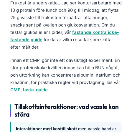
Frukost är underskattat. Jag ser kontorsarbetare med
தமிழ்
10 g protein före lunch och 90 g till middag; att flytta
25 g vassle till frukosten förbättrar ofta hunger,
తెలుగు
snacks sent på kvällen och glukosvariation. Om du
मराठी
testar glukos eller lipider, vår
fastande kontra icke-
اردو
fastande guide
förklarar vilka resultat som skiftar
efter måltider.
বাংলা
Shqip
Innan ett CMP, gör inte ett oavsiktligt experiment. En
Magyar
stor proteinskake kvällen innan kan höja BUN något,
och uttorkning kan koncentrera albumin, natrium och
Slovenščina
kreatinin; för praktiska regler vid provtagning, läs vår
한국어
CMP-fasta-guide
.
Polski
Tillskottsinteraktioner: vad vassle kan
Lietuvių kalba
störa
Русский
ქართული
Interaktioner med kosttillskott
med vassle handlar