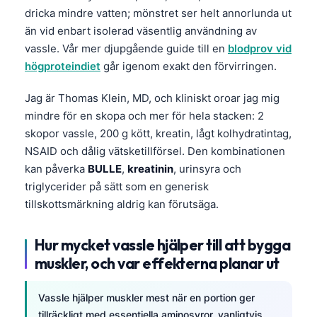
dricka mindre vatten; mönstret ser helt annorlunda ut
än vid enbart isolerad väsentlig användning av
vassle. Vår mer djupgående guide till en
blodprov vid
högproteindiet
går igenom exakt den förvirringen.
Jag är Thomas Klein, MD, och kliniskt oroar jag mig
mindre för en skopa och mer för hela stacken: 2
skopor vassle, 200 g kött, kreatin, lågt kolhydratintag,
NSAID och dålig vätsketillförsel. Den kombinationen
kan påverka
BULLE
,
kreatinin
, urinsyra och
triglycerider på sätt som en generisk
tillskottsmärkning aldrig kan förutsäga.
Hur mycket vassle hjälper till att bygga
muskler, och var effekterna planar ut
Vassle hjälper muskler mest när en portion ger
tillräckligt med essentiella aminosyror, vanligtvis