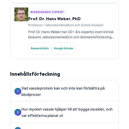
och laboratorieanalys i klinisk praxis.
BIDRAGANDE EXPERT
Prof. Dr. Hans Weber, PhD
Professor i laboratoriemedicin och klinisk biokemi
Prof. Dr. Hans Weber har 30+ års expertis inom klinisk
biokemi, laboratoriemedicin och biomarkörforskning.
Tidigare president för German Society for Clinical
Chemistry, och han specialiserar sig på analys av
ResearchGate
Google Scholar
diagnostiska paneler, standardisering av biomarkörer
och AI-assisterad laboratoriemedicin.
Innehållsförteckning
Vad vassleprotein kan och inte kan förbättra på
blodprover
Hur mycket vassle hjälper till att bygga muskler, och
var effekterna planar ut