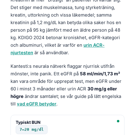
Det stiger med muskelmassa, tung styrketräning,
kreatin, uttorkning och vissa läkemedel; samma
kreatinin på 1,2 mg/dL kan betyda olika saker hos en
person på 95 kg jämfört med en äldre person på 48
kg. KDIGO 2024 betonar kroniskhet, eGFR-kategori
och albuminuri, vilket är varför en
urin ACR-
njurtesten
är så användbar.
Kantesti:s neurala nätverk flaggar njurrisk utifrån
mönster, inte panik. Ett eGFR på
58 ml/min/1,73 m²
kan vara område för upprepat test, men eGFR under
60 i minst 3 månader eller urin ACR
30 mg/g eller
högre
ändrar samtalet; se vår guide på lätt engelska
till
vad eGFR betyder
.
Typiskt BUN
7–20 mg/dl