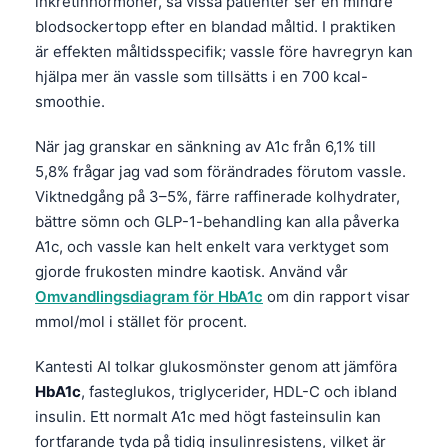
inkretinhormoner, så vissa patienter ser en mindre
blodsockertopp efter en blandad måltid. I praktiken
är effekten måltidsspecifik; vassle före havregryn kan
hjälpa mer än vassle som tillsätts i en 700 kcal-
smoothie.
När jag granskar en sänkning av A1c från 6,1% till
5,8% frågar jag vad som förändrades förutom vassle.
Viktnedgång på 3–5%, färre raffinerade kolhydrater,
bättre sömn och GLP-1-behandling kan alla påverka
A1c, och vassle kan helt enkelt vara verktyget som
gjorde frukosten mindre kaotisk. Använd vår
Omvandlingsdiagram för HbA1c
om din rapport visar
mmol/mol i stället för procent.
Kantesti AI tolkar glukosmönster genom att jämföra
HbA1c
, fasteglukos, triglycerider, HDL-C och ibland
insulin. Ett normalt A1c med högt fasteinsulin kan
fortfarande tyda på tidig insulinresistens, vilket är