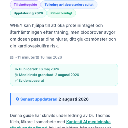
Tillskottsguide
Tolkning av laboratorieresultat
Uppdatering 2026
Patientvänligt
WHEY kan hjälpa till att öka proteinintaget och
återhämtningen efter träning, men blodprover avgör
om dosen passar dina njurar, ditt glukosmönster och
din kardiovaskulära risk.
📖 ~11 minuter
📅
16 maj 2026
📝 Publicerad:
16 maj 2026
🩺 Medicinskt granskad:
2 augusti 2026
✅ Evidensbaserat
🔄 Senast uppdaterad:
2 augusti 2026
Denna guide har skrivits under ledning av
Dr. Thomas
Klein, läkare
i samarbete med
Kantesti AI medicinska
rådgivande nämnd
, inklusive bidrag från professor dr