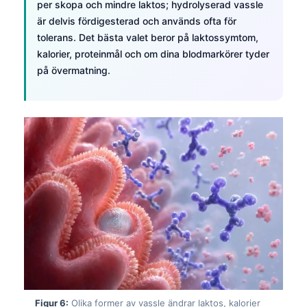
per skopa och mindre laktos; hydrolyserad vassle
är delvis fördigesterad och används ofta för
tolerans. Det bästa valet beror på laktossymtom,
kalorier, proteinmål och om dina blodmarkörer tyder
på övermatning.
Norsk bokmål
Ślōnskŏ gŏdka
Figur 6:
Olika former av vassle ändrar laktos, kalorier