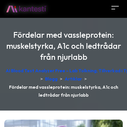
Fördelar med vassleprotein:
muskelstyrka, A1c och ledtrådar
från njurlabb
AI Blood Test Analyzer Free – Lab Tolkning, Tillverkad i 
>
Blogg
>
Artiklar
>
Fördelar med vassleprotein: muskelstyrka, A1c och
ledtrådar från njurlabb