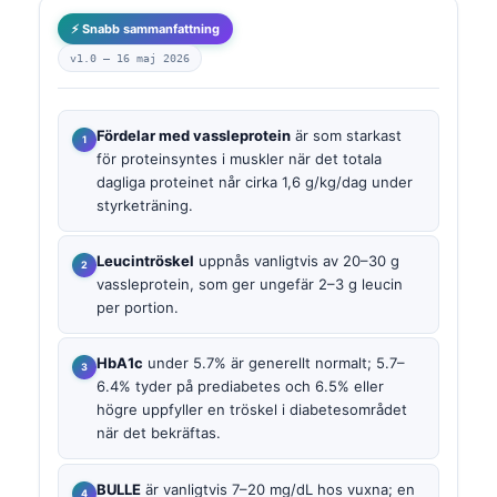
⚡ Snabb sammanfattning
v1.0 —
16 maj 2026
Fördelar med vassleprotein
är som starkast
för proteinsyntes i muskler när det totala
dagliga proteinet når cirka 1,6 g/kg/dag under
styrketräning.
Leucintröskel
uppnås vanligtvis av 20–30 g
vassleprotein, som ger ungefär 2–3 g leucin
per portion.
HbA1c
under 5.7% är generellt normalt; 5.7–
6.4% tyder på prediabetes och 6.5% eller
högre uppfyller en tröskel i diabetesområdet
när det bekräftas.
BULLE
är vanligtvis 7–20 mg/dL hos vuxna; en