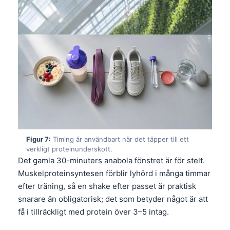
Català
O‘zbekcha
Українська
አማርኛ
Kiswahili
ភាសាខ្មែរ
ဗမာစာ
ไทย
Figur 7:
Timing är användbart när det täpper till ett
Tagalog
verkligt proteinunderskott.
Det gamla 30-minuters anabola fönstret är för stelt.
Tiếng Việt
Muskelproteinsyntesen förblir lyhörd i många timmar
Bahasa Melayu
efter träning, så en shake efter passet är praktisk
മലയാളം
snarare än obligatorisk; det som betyder något är att
ಕನ್ನಡ
få i tillräckligt med protein över 3–5 intag.
ગુજરાતી