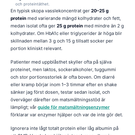
och proteintäthet.
Frysk
En typisk skopa vasslekoncentrat ger
20–25 g
Esperanto
protein
med varierande mängd kolhydrater och fett,
medan isolat ofta ger
25 g protein
med mindre än 2 g
Беларуская мова
kolhydrater. Om HbA1c eller triglycerider är höga blir
Татар теле
skillnaden mellan 3 g och 15 g tillsatt socker per
Кыргызча
portion kliniskt relevant.
ئۇيغۇرچە
Patienter med uppblåsthet skyller ofta på själva
Cebuano
proteinet, men laktos, sockeralkoholer, tuggummi
Basa Jawa
och stor portionsstorlek är ofta boven. Om diarré
eller kramp börjar inom 1–3 timmar efter en shake
ພາສາລາວ
sänker jag först dosen, testar sedan isolat, och
Монгол
överväger därefter om matsmältningsstöd är
Afrikaans
lämpligt; vår
guide för matsmältningsenzymer
förklarar var enzymer hjälper och var de inte gör det.
العربية المغربية
Occitan
Ignorera inte lågt totalt protein eller låg albumin på