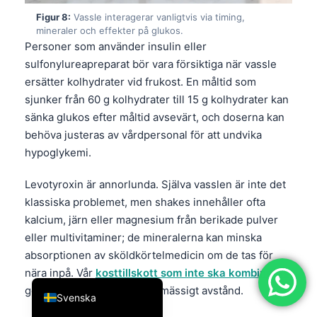
简体中文
Figur 8:
Vassle interagerar vanligtvis via timing,
mineraler och effekter på glukos.
Română
Personer som använder insulin eller
sulfonylureapreparat bör vara försiktiga när vassle
Türkçe
ersätter kolhydrater vid frukost. En måltid som
Ελληνικά
sjunker från 60 g kolhydrater till 15 g kolhydrater kan
Português
sänka glukos efter måltid avsevärt, och doserna kan
Español
behöva justeras av vårdpersonal för att undvika
hypoglykemi.
Italiano
עִבְרִית
Levotyroxin är annorlunda. Själva vasslen är inte det
klassiska problemet, men shakes innehåller ofta
Français
kalcium, järn eller magnesium från berikade pulver
العربية
eller multivitaminer; de mineralerna kan minska
Deutsch
absorptionen av sköldkörtelmedicin om de tas för
nära inpå. Vår
kosttillskott som inte ska kombineras
English
ger en praktisk ram för tidsmässigt avstånd.
Svenska