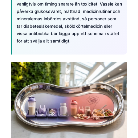
Čeština
vanligtvis om timing snarare än toxicitet. Vassle kan
påverka glukossvaret, mättnad, medicinrutiner och
日本語
mineralernas inbördes avstånd, så personer som
Eesti
tar diabetesläkemedel, sköldkörtelmedicin eller
vissa antibiotika bör lägga upp ett schema i stället
Azərbaycan dili
för att svälja allt samtidigt.
Bosanski
Српски језик
Íslenska
Հայերեն
Bahasa Indonesia
हिन्दी
Nederlands
Dansk
Български
فارسی