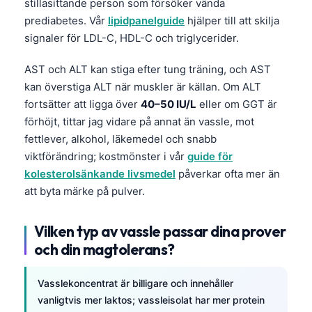
stillasittande person som försöker vända
prediabetes. Vår
lipidpanelguide
hjälper till att skilja
signaler för LDL-C, HDL-C och triglycerider.
AST och ALT kan stiga efter tung träning, och AST
kan överstiga ALT när muskler är källan. Om ALT
fortsätter att ligga över
40–50 IU/L
eller om GGT är
förhöjt, tittar jag vidare på annat än vassle, mot
fettlever, alkohol, läkemedel och snabb
viktförändring; kostmönster i vår
guide för
kolesterolsänkande livsmedel
påverkar ofta mer än
att byta märke på pulver.
Vilken typ av vassle passar dina prover
och din magtolerans?
Vasslekoncentrat är billigare och innehåller
vanligtvis mer laktos; vassleisolat har mer protein