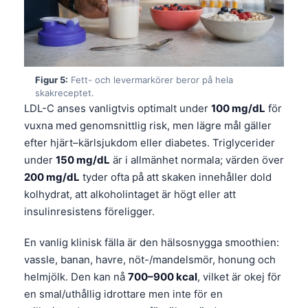
Figur 5:
Fett- och levermarkörer beror på hela
skakreceptet.
LDL-C anses vanligtvis optimalt under
100 mg/dL
för
vuxna med genomsnittlig risk, men lägre mål gäller
efter hjärt–kärlsjukdom eller diabetes. Triglycerider
under
150 mg/dL
är i allmänhet normala; värden över
200 mg/dL
tyder ofta på att skaken innehåller dold
kolhydrat, att alkoholintaget är högt eller att
insulinresistens föreligger.
En vanlig klinisk fälla är den hälsosnygga smoothien:
vassle, banan, havre, nöt-/mandelsmör, honung och
helmjölk. Den kan nå
700–900 kcal
, vilket är okej för
en smal/uthållig idrottare men inte för en