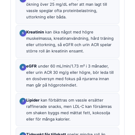
ökning över 25 mg/dL efter att man lagt till
vassle speglar ofta proteinbelastning,
uttorkning eller båda.
Kreatinin
kan öka något med högre
muskelmassa, kreatinanvändning, hård träning
eller uttorkning, så eGFR och urin ACR spelar
större roll än kreatinin ensamt.
eGFR
under 60 mL/min/1.73 m² i 3 månader,
eller urin ACR 30 mg/g eller högre, bör leda till
en dosöversyn med fokus på njurarna innan
man går på högproteindiet.
Lipider
kan förbättras om vassle ersätter
raffinerade snacks, men LDL-C kan försämras
om shaken byggs med mättat fett, kokosolja
eller för många kalorier.
Tidpunkt för tillskott
spelar mindre roll än