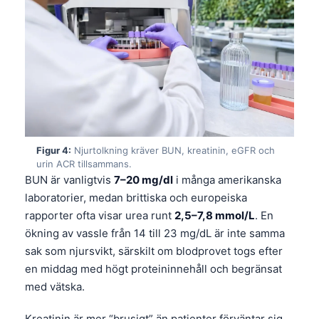
Figur 4:
Njurtolkning kräver BUN, kreatinin, eGFR och
urin ACR tillsammans.
BUN är vanligtvis
7–20 mg/dl
i många amerikanska
laboratorier, medan brittiska och europeiska
rapporter ofta visar urea runt
2,5–7,8 mmol/L
. En
ökning av vassle från 14 till 23 mg/dL är inte samma
sak som njursvikt, särskilt om blodprovet togs efter
en middag med högt proteininnehåll och begränsat
med vätska.
Kreatinin är mer “brusigt” än patienter förväntar sig.