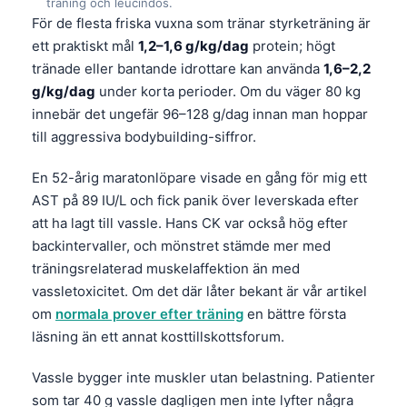
träning och leucindos.
För de flesta friska vuxna som tränar styrketräning är
ett praktiskt mål
1,2–1,6 g/kg/dag
protein; högt
tränade eller bantande idrottare kan använda
1,6–2,2
g/kg/dag
under korta perioder. Om du väger 80 kg
innebär det ungefär 96–128 g/dag innan man hoppar
till aggressiva bodybuilding-siffror.
En 52-årig maratonlöpare visade en gång för mig ett
AST på 89 IU/L och fick panik över leverskada efter
att ha lagt till vassle. Hans CK var också hög efter
backintervaller, och mönstret stämde mer med
träningsrelaterad muskelaffektion än med
vassletoxicitet. Om det där låter bekant är vår artikel
om
normala prover efter träning
en bättre första
läsning än ett annat kosttillskottsforum.
Vassle bygger inte muskler utan belastning. Patienter
som tar 40 g vassle dagligen men inte lyfter några