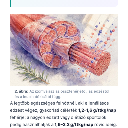
2. ábra:
Az izomválasz az összfehérjétől, az edzéstől
és a leucin dózisától függ.
A legtöbb egészséges felnőttnél, aki ellenállásos
edzést végez, gyakorlati célérték
1,2–1,6 g/ttkg/nap
fehérje; a nagyon edzett vagy diétázó sportolók
pedig használhatják a
1,6–2,2 g/ttkg/nap
rövid ideig.