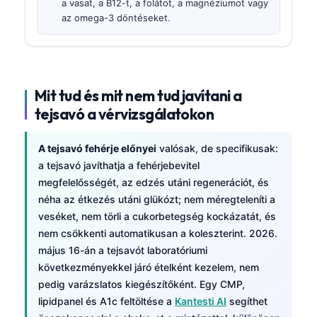
a vasat, a B12-t, a folátot, a magnéziumot vagy
az omega-3 döntéseket.
Mit tud és mit nem tud javítani a
tejsavó a vérvizsgálatokon
A tejsavó fehérje előnyei
valósak, de specifikusak:
a tejsavó javíthatja a fehérjebevitel
megfelelősségét, az edzés utáni regenerációt, és
néha az étkezés utáni glükózt; nem méregteleníti a
veséket, nem törli a cukorbetegség kockázatát, és
nem csökkenti automatikusan a koleszterint. 2026.
május 16-án a tejsavót laboratóriumi
következményekkel járó ételként kezelem, nem
pedig varázslatos kiegészítőként. Egy CMP,
lipidpanel és A1c feltöltése a
Kantesti AI
segíthet