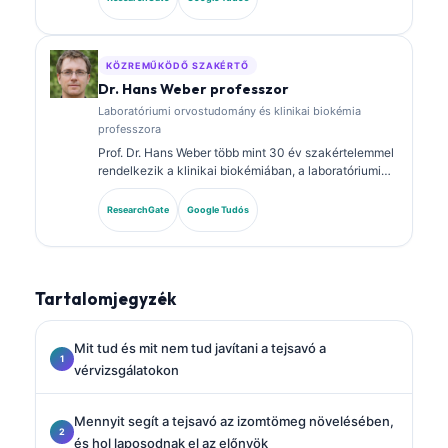
rendelkezik, és kiterjedten publikált biomarker-
panelokról és laboratóriumi elemzésről a klinikai
gyakorlatban.
KÖZREMŰKÖDŐ SZAKÉRTŐ
Dr. Hans Weber professzor
Laboratóriumi orvostudomány és klinikai biokémia
professzora
Prof. Dr. Hans Weber több mint 30 év szakértelemmel
rendelkezik a klinikai biokémiában, a laboratóriumi
orvostudományban és a biomarker-kutatásban. A
Német Klinikai Kémiai Társaság korábbi elnöke, és a
ResearchGate
Google Tudós
diagnosztikai panel-elemzésre, a biomarkerek
standardizálására, valamint a mesterséges
intelligencia által támogatott laboratóriumi orvoslásra
specializálódott.
Tartalomjegyzék
Mit tud és mit nem tud javítani a tejsavó a
vérvizsgálatokon
Mennyit segít a tejsavó az izomtömeg növelésében,
és hol laposodnak el az előnyök