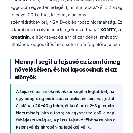
aggódom egyetlen adagért, mint a „stack”-ért: 2 adag
tejsavó, 200 g hús, kreatin, alacsony
szénhidrátbevitel, NSAID-ok és rossz hidratáltság. Ez
a kombináció olyan módon „elmozdíthatja”
KONTY
,
a
kreatinin
, a húgysavat és a triglicerideket, amit egy
általános kiegészítőcímke soha nem fog előre jelezni.
Mennyit segít a tejsavó az izomtömeg
növelésében, és hol laposodnak el az
előnyök
A tejsavó az izmoknak akkor segít a legtöbbet, ha
egy adag elegendő esszenciális aminosavat juttat,
általában
20–40 g fehérjét
körülbelül
2–3 g leucin
.
Nem mindig jobb a több; ha egyszer teljesül a napi
fehérjeszükséglet, a plusz tejsavó többnyire plusz
kalóriává és nitrogén-hulladékká válik.