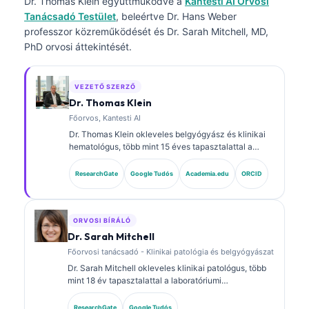
Dr. Thomas Klein
együttműködve a
Kantesti AI Orvosi
Tanácsadó Testület
, beleértve Dr. Hans Weber
professzor közreműködését és Dr. Sarah Mitchell, MD,
PhD orvosi áttekintését.
VEZETŐ SZERZŐ
Dr. Thomas Klein
Főorvos, Kantesti AI
Dr. Thomas Klein okleveles belgyógyász és klinikai
hematológus, több mint 15 éves tapasztalattal a
laboratóriumi orvoslás és az AI-támogatott klinikai
elemzés területén. A Kantesti AI vezérorvosaként
ResearchGate
Google Tudós
Academia.edu
ORCID
(Chief Medical Officer) biztosítja a saját fejlesztésű
neurális hálózat orvosi pontosságának felügyeletét.
Dr. Klein kiterjedten publikált biomarker-
értelmezésről és laboratóriumi diagnosztikáról
ORVOSI BÍRÁLÓ
laboratóriumi orvostudományi témákban.
Dr. Sarah Mitchell
Főorvosi tanácsadó - Klinikai patológia és belgyógyászat
Dr. Sarah Mitchell okleveles klinikai patológus, több
mint 18 év tapasztalattal a laboratóriumi
orvostudomány és a diagnosztikai elemzés területén.
Klinikai kémiai szakterületi képesítésekkel
ResearchGate
Google Tudós