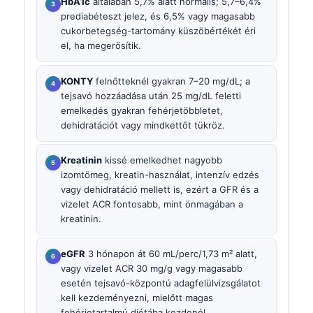
HbA1c
általában 5,7% alatt normális; 5,7–6,4%
prediabéteszt jelez, és 6,5% vagy magasabb
cukorbetegség-tartomány küszöbértékét éri
el, ha megerősítik.
KONTY
felnőtteknél gyakran 7–20 mg/dL; a
tejsavó hozzáadása után 25 mg/dL feletti
emelkedés gyakran fehérjetöbbletet,
dehidratációt vagy mindkettőt tükröz.
Kreatinin
kissé emelkedhet nagyobb
izomtömeg, kreatin-használat, intenzív edzés
vagy dehidratáció mellett is, ezért a GFR és a
vizelet ACR fontosabb, mint önmagában a
kreatinin.
eGFR
3 hónapon át 60 mL/perc/1,73 m² alatt,
vagy vizelet ACR 30 mg/g vagy magasabb
esetén tejsavó-központú adagfelülvizsgálatot
kell kezdeményezni, mielőtt magas
fehérjetartalmú diétába kezdenél.