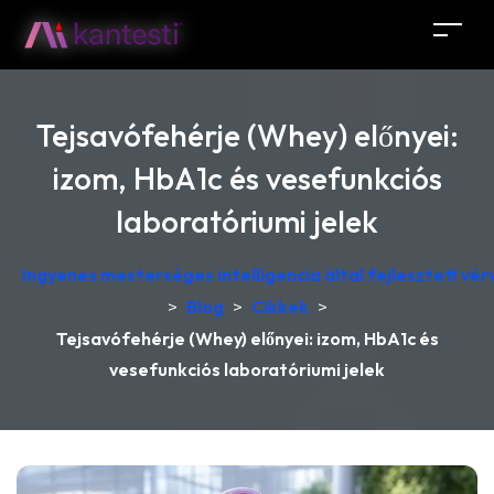
Tejsavófehérje (Whey) előnyei:
izom, HbA1c és vesefunkciós
laboratóriumi jelek
Ingyenes mesterséges intelligencia által fejlesztett v
>
Blog
>
Cikkek
>
Tejsavófehérje (Whey) előnyei: izom, HbA1c és
vesefunkciós laboratóriumi jelek