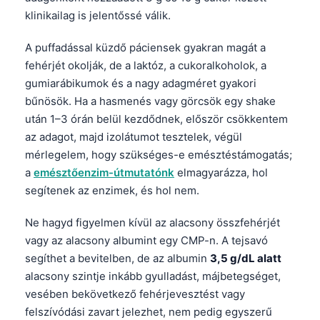
Català
klinikailag is jelentőssé válik.
O‘zbekcha
A puffadással küzdő páciensek gyakran magát a
Українська
fehérjét okolják, de a laktóz, a cukoralkoholok, a
አማርኛ
gumiarábikumok és a nagy adagméret gyakori
bűnösök. Ha a hasmenés vagy görcsök egy shake
Kiswahili
után 1–3 órán belül kezdődnek, először csökkentem
ភាសាខ្មែរ
az adagot, majd izolátumot tesztelek, végül
ဗမာစာ
mérlegelem, hogy szükséges-e emésztéstámogatás;
a
emésztőenzim-útmutatónk
elmagyarázza, hol
ไทย
segítenek az enzimek, és hol nem.
Tagalog
Ne hagyd figyelmen kívül az alacsony összfehérjét
Tiếng Việt
vagy az alacsony albumint egy CMP-n. A tejsavó
Bahasa Melayu
segíthet a bevitelben, de az albumin
3,5 g/dL alatt
മലയാളം
alacsony szintje inkább gyulladást, májbetegséget,
vesében bekövetkező fehérjevesztést vagy
ಕನ್ನಡ
felszívódási zavart jelezhet, nem pedig egyszerű
ગુજરાતી