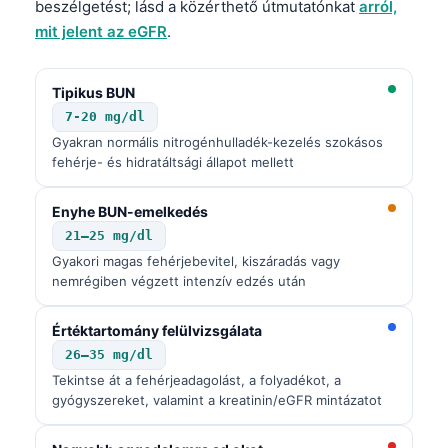
beszélgetést; lásd a közérthető útmutatónkat
arról,
mit jelent az eGFR
.
Tipikus BUN
7-20 mg/dl
Gyakran normális nitrogénhulladék-kezelés szokásos
fehérje- és hidratáltsági állapot mellett
Enyhe BUN-emelkedés
21–25 mg/dl
Gyakori magas fehérjebevitel, kiszáradás vagy
nemrégiben végzett intenzív edzés után
Értéktartomány felülvizsgálata
26–35 mg/dl
Tekintse át a fehérjeadagolást, a folyadékot, a
gyógyszereket, valamint a kreatinin/eGFR mintázatot