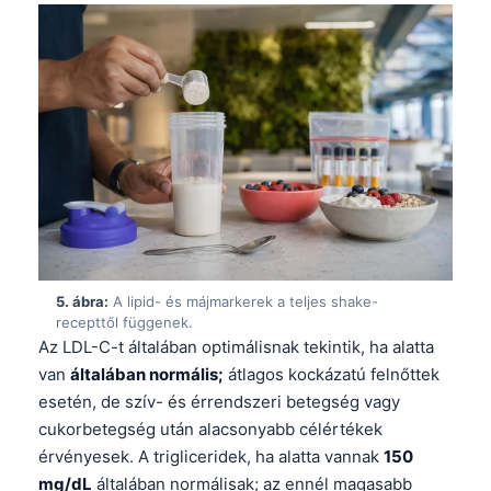
5. ábra:
A lipid- és májmarkerek a teljes shake-
recepttől függenek.
Az LDL-C-t általában optimálisnak tekintik, ha alatta
van
általában normális;
átlagos kockázatú felnőttek
esetén, de szív- és érrendszeri betegség vagy
cukorbetegség után alacsonyabb célértékek
érvényesek. A trigliceridek, ha alatta vannak
150
mg/dL
általában normálisak; az ennél magasabb