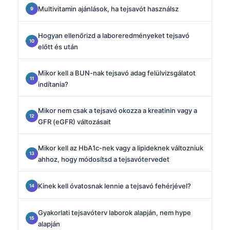
Multivitamin ajánlások, ha tejsavót használsz
Hogyan ellenőrizd a laboreredményeket tejsavó
előtt és után
Mikor kell a BUN-nak tejsavó adag felülvizsgálatot
indítania?
Mikor nem csak a tejsavó okozza a kreatinin vagy a
GFR (eGFR) változásait
Mikor kell az HbA1c-nek vagy a lipideknek változniuk
ahhoz, hogy módosítsd a tejsavótervedet
Kinek kell óvatosnak lennie a tejsavó fehérjével?
Gyakorlati tejsavóterv laborok alapján, nem hype
alapján