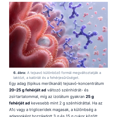
Gàidhlig
Euskara
Македонски јазик
Latviešu valoda
Galego
অসমীয়া
සිංහල
سنڌي
پښتو
6. ábra:
A tejsavó különböző formái megváltoztatják a
laktózt, a kalóriát és a fehérjesűrűséget.
Egy adag (tipikus merőkanál) tejsavó-koncentrátum
Slovenčina
20–25 g fehérjét ad
változó szénhidrát- és
Hrvatski
zsírtartalommal, míg az izolátum gyakran
25 g
fehérjét ad
kevesebb mint 2 g szénhidráttal. Ha az
Suomi
A1c vagy a trigliceridek magasak, a különbség a
Қазақ тілі
adagonként hozzáadott 3 g és 15 g cukor között