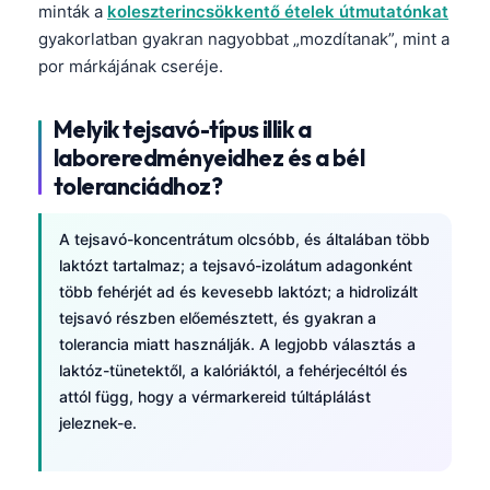
minták a
koleszterincsökkentő ételek útmutatónkat
Frysk
gyakorlatban gyakran nagyobbat „mozdítanak”, mint a
Esperanto
por márkájának cseréje.
Беларуская мова
Melyik tejsavó-típus illik a
Татар теле
laboreredményeidhez és a bél
Кыргызча
toleranciádhoz?
ئۇيغۇرچە
Cebuano
A tejsavó-koncentrátum olcsóbb, és általában több
laktózt tartalmaz; a tejsavó-izolátum adagonként
Basa Jawa
több fehérjét ad és kevesebb laktózt; a hidrolizált
ພາສາລາວ
tejsavó részben előemésztett, és gyakran a
tolerancia miatt használják. A legjobb választás a
Монгол
laktóz-tünetektől, a kalóriáktól, a fehérjecéltól és
Afrikaans
attól függ, hogy a vérmarkereid túltáplálást
العربية المغربية
jeleznek-e.
Occitan