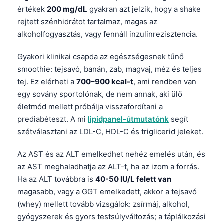
értékek
200 mg/dL
gyakran azt jelzik, hogy a shake
rejtett szénhidrátot tartalmaz, magas az
alkoholfogyasztás, vagy fennáll inzulinrezisztencia.
Gyakori klinikai csapda az egészségesnek tűnő
smoothie: tejsavó, banán, zab, magvaj, méz és teljes
tej. Ez elérheti a
700–900 kcal-t
, ami rendben van
egy sovány sportolónak, de nem annak, aki ülő
életmód mellett próbálja visszafordítani a
prediabéteszt. A mi
lipidpanel-útmutatónk
segít
szétválasztani az LDL-C, HDL-C és triglicerid jeleket.
Az AST és az ALT emelkedhet nehéz emelés után, és
az AST meghaladhatja az ALT-t, ha az izom a forrás.
Ha az ALT továbbra is
40-50 IU/L felett van
magasabb, vagy a GGT emelkedett, akkor a tejsavó
Norsk bokmål
(whey) mellett tovább vizsgálok: zsírmáj, alkohol,
gyógyszerek és gyors testsúlyváltozás; a táplálkozási
Ślōnskŏ gŏdka