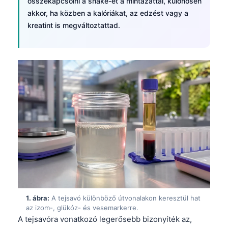
összekapcsolni a shake-et a mintázattal, különösen
akkor, ha közben a kalóriákat, az edzést vagy a
kreatint is megváltoztattad.
1. ábra:
A tejsavó különböző útvonalakon keresztül hat
az izom-, glükóz- és vesemarkerre.
A tejsavóra vonatkozó legerősebb bizonyíték az,