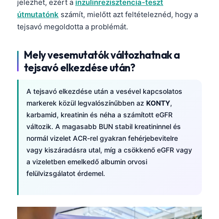
jelezhet, ezért a
inzulinrezisztencia-teszt
útmutatónk
számít, mielőtt azt feltételeznéd, hogy a
tejsavó megoldotta a problémát.
Mely vesemutatók változhatnak a
tejsavó elkezdése után?
A tejsavó elkezdése után a vesével kapcsolatos
markerek közül legvalószínűbben az
KONTY
,
karbamid, kreatinin és néha a számított eGFR
változik. A magasabb BUN stabil kreatininnel és
normál vizelet ACR-rel gyakran fehérjebevitelre
vagy kiszáradásra utal, míg a csökkenő eGFR vagy
a vizeletben emelkedő albumin orvosi
felülvizsgálatot érdemel.