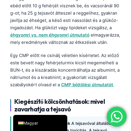
ebéd előtt 10 g fehérjét visznek be, és vacsoránál 90
简体中文
g-ot; ha 25 g tejsavót átteszel a reggelihez, gyakran
Română
javítja az éhséget, a késő esti nassolást és a glükóz-
Türkçe
ingadozást. Ha glükózt vagy lipideket vizsgálsz, a
éhgyomri vs. nem éhgyomri útmutató
elmagyarázza,
Ελληνικά
mely eredmények változnak az étkezések után.
Português
Egy CMP előtt ne csinálj véletlen kísérletet. Az előző
Español
este bevett nagy fehérjeturmix kicsit megemelheti a
Italiano
BUN-t, és a kiszáradás koncentrálhatja az albumint, a
עִבְרִית
nátriumot és a kreatinint; a gyakorlati vizsgálati
Français
szabályokért olvasd el a
CMP böjtölési útmutatót
.
العربية
Kiegészítő kölcsönhatások: mivel
Deutsch
zavarhatja a tejsavó
English
Magyar
Kiegészítő kölcsönhatások
A tejsavóval általában
az időzítés a kérdés, nem a toxicitás. A tejsavó