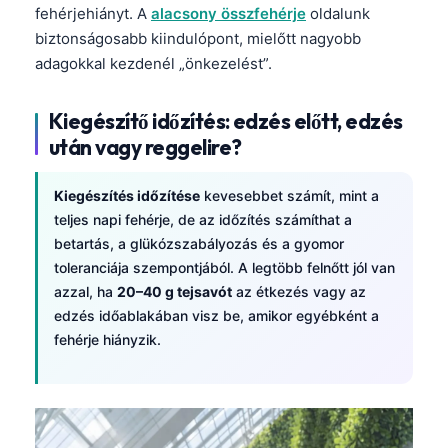
fehérjehiányt. A
alacsony összfehérje
oldalunk
தமிழ்
biztonságosabb kiindulópont, mielőtt nagyobb
తెలుగు
adagokkal kezdenél „önkezelést”.
मराठी
Kiegészítő időzítés: edzés előtt, edzés
اردو
után vagy reggelire?
বাংলা
Shqip
Kiegészítés időzítése
kevesebbet számít, mint a
teljes napi fehérje, de az időzítés számíthat a
Slovenščina
betartás, a glükózszabályozás és a gyomor
한국어
toleranciája szempontjából. A legtöbb felnőtt jól van
azzal, ha
20–40 g tejsavót
az étkezés vagy az
Polski
edzés időablakában visz be, amikor egyébként a
Lietuvių kalba
fehérje hiányzik.
Русский
ქართული
Čeština