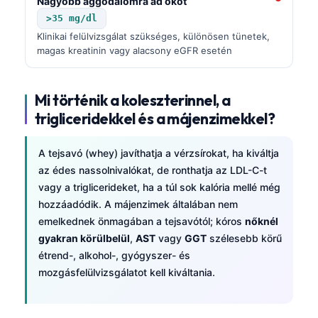
Nagyobb aggodalomra ad okot
>35 mg/dl
Klinikai felülvizsgálat szükséges, különösen tünetek,
magas kreatinin vagy alacsony eGFR esetén
Mi történik a koleszterinnel, a
trigliceridekkel és a májenzimekkel?
A tejsavó (whey) javíthatja a vérzsírokat, ha kiváltja
az édes nassolnivalókat, de ronthatja az LDL-C-t
vagy a triglicerideket, ha a túl sok kalória mellé még
hozzáadódik. A májenzimek általában nem
emelkednek önmagában a tejsavótól; kóros
nőknél
gyakran körülbelül
,
AST
vagy
GGT
szélesebb körű
étrend-, alkohol-, gyógyszer- és
mozgásfelülvizsgálatot kell kiváltania.