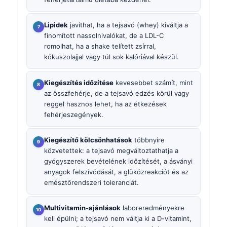
Lipidek
javíthat, ha a tejsavó (whey) kiváltja a
finomított nassolnivalókat, de a LDL-C
romolhat, ha a shake telített zsírral,
kókuszolajjal vagy túl sok kalóriával készül.
Kiegészítés időzítése
kevesebbet számít, mint
az összfehérje, de a tejsavó edzés körül vagy
reggel hasznos lehet, ha az étkezések
fehérjeszegények.
Kiegészítő kölcsönhatások
többnyire
közvetettek: a tejsavó megváltoztathatja a
gyógyszerek bevételének időzítését, a ásványi
anyagok felszívódását, a glükózreakciót és az
emésztőrendszeri toleranciát.
Multivitamin-ajánlások
laboreredményekre
kell épülni; a tejsavó nem váltja ki a D-vitamint,