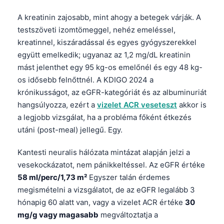
A kreatinin zajosabb, mint ahogy a betegek várják. A
testszöveti izomtömeggel, nehéz emeléssel,
kreatinnel, kiszáradással és egyes gyógyszerekkel
együtt emelkedik; ugyanaz az 1,2 mg/dL kreatinin
mást jelenthet egy 95 kg-os emelőnél és egy 48 kg-
os idősebb felnőttnél. A KDIGO 2024 a
krónikusságot, az eGFR-kategóriát és az albuminuriát
hangsúlyozza, ezért a
vizelet ACR veseteszt
akkor is
a legjobb vizsgálat, ha a probléma főként étkezés
utáni (post-meal) jellegű. Egy.
Kantesti neuralis hálózata mintázat alapján jelzi a
vesekockázatot, nem pánikkeltéssel. Az eGFR értéke
58 ml/perc/1,73 m²
Egyszer talán érdemes
megismételni a vizsgálatot, de az eGFR legalább 3
hónapig 60 alatt van, vagy a vizelet ACR értéke
30
mg/g vagy magasabb
megváltoztatja a