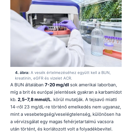
4. ábra:
A vesék értelmezéséhez együtt kell a BUN,
kreatinin, eGFR és vizelet ACR.
A BUN általában
7-20 mg/dl
sok amerikai laborban,
míg a brit és európai jelentések gyakran a karbamidot
kb.
2,5–7,8 mmol/L
. körül mutatják. A tejsavó miatti
14-ről 23 mg/dL-re történő emelkedés nem ugyanaz,
mint a vesebetegség/veselégtelenség, különösen ha
a vérvizsgálat egy magas fehérjetartalmú vacsora
után történt, és korlátozott volt a folyadékbevitel.