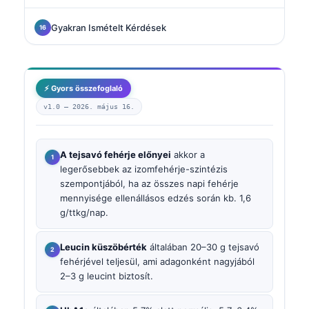
Gyakran Ismételt Kérdések
⚡ Gyors összefoglaló
v1.0 —
2026. május 16.
A tejsavó fehérje előnyei
akkor a
legerősebbek az izomfehérje-szintézis
szempontjából, ha az összes napi fehérje
mennyisége ellenállásos edzés során kb. 1,6
g/ttkg/nap.
Leucin küszöbérték
általában 20–30 g tejsavó
fehérjével teljesül, ami adagonként nagyjából
2–3 g leucint biztosít.