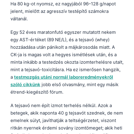
Ha 80 kg-ot nyomsz, ez nagyjából 96–128 g/napot
jelent, mielőtt az agresszív testépítő számokra
váltanál.
Egy 52 éves maratonfutó egyszer mutatott nekem
egy AST-értéket (89 NE/L), és a tejsavó (whey)
hozzáadása után pánikolt a májkárosodás miatt. A
CK-ja is magas volt a hegyes ismétlések után, és a
minta inkább a testedzés okozta izomterhelésre utalt,
mint a tejsavó-toxicitásra. Ha ez ismerősen hangzik,
a
testmozgás utáni normál laboreredményekről
szóló cikkünk
jobb első olvasmány, mint egy másik
étrend-kiegészítő fórum.
A tejsavó nem épít izmot terhelés nélkül. Azok a
betegek, akik naponta 40 g tejsavót szednek, de nem
emelnek súlyt, javíthatják a teltségérzetet, viszont
ritkán nyernek érdemi sovány izomtömeget; akik heti