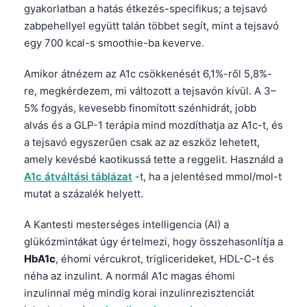
gyakorlatban a hatás étkezés-specifikus; a tejsavó
zabpehellyel együtt talán többet segít, mint a tejsavó
egy 700 kcal-s smoothie-ba keverve.
Amikor átnézem az A1c csökkenését 6,1%-ről 5,8%-
re, megkérdezem, mi változott a tejsavón kívül. A 3–
5% fogyás, kevesebb finomított szénhidrát, jobb
alvás és a GLP-1 terápia mind mozdíthatja az A1c-t, és
a tejsavó egyszerűen csak az az eszköz lehetett,
amely kevésbé kaotikussá tette a reggelit. Használd a
A1c átváltási táblázat
-t, ha a jelentésed mmol/mol-t
mutat a százalék helyett.
A Kantesti mesterséges intelligencia (AI) a
glükózmintákat úgy értelmezi, hogy összehasonlítja a
HbA1c
, éhomi vércukrot, triglicerideket, HDL-C-t és
néha az inzulint. A normál A1c magas éhomi
inzulinnal még mindig korai inzulinrezisztenciát