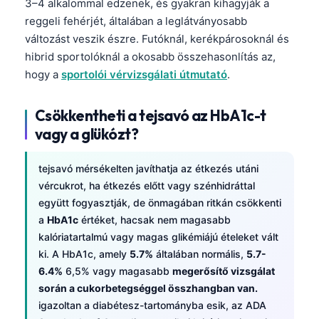
3–4 alkalommal edzenek, és gyakran kihagyják a
reggeli fehérjét, általában a leglátványosabb
változást veszik észre. Futóknál, kerékpárosoknál és
hibrid sportolóknál a okosabb összehasonlítás az,
hogy a
sportolói vérvizsgálati útmutató
.
Csökkentheti a tejsavó az HbA1c-t
vagy a glükózt?
tejsavó mérsékelten javíthatja az étkezés utáni
vércukrot, ha étkezés előtt vagy szénhidráttal
együtt fogyasztják, de önmagában ritkán csökkenti
a
HbA1c
értéket, hacsak nem magasabb
kalóriatartalmú vagy magas glikémiájú ételeket vált
ki. A HbA1c, amely
5.7%
általában normális,
5.7-
6.4%
6,5% vagy magasabb
megerősítő vizsgálat
során a cukorbetegséggel összhangban van.
igazoltan a diabétesz-tartományba esik, az ADA