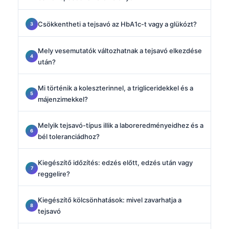
Csökkentheti a tejsavó az HbA1c-t vagy a glükózt?
Mely vesemutatók változhatnak a tejsavó elkezdése
után?
Mi történik a koleszterinnel, a trigliceridekkel és a
májenzimekkel?
Melyik tejsavó-típus illik a laboreredményeidhez és a
bél toleranciádhoz?
Kiegészítő időzítés: edzés előtt, edzés után vagy
reggelire?
Kiegészítő kölcsönhatások: mivel zavarhatja a
tejsavó