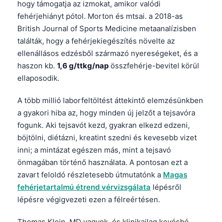
hogy támogatja az izmokat, amikor valódi
fehérjehiányt pótol. Morton és mtsai. a 2018-as
British Journal of Sports Medicine metaanalízisben
találták, hogy a fehérjekiegészítés növelte az
ellenállásos edzésből származó nyereségeket, és a
haszon kb.
1,6 g/ttkg/nap
összfehérje-bevitel körül
ellaposodik.
A több millió laborfeltöltést áttekintő elemzésünkben
a gyakori hiba az, hogy minden új jelzőt a tejsavóra
fogunk. Aki tejsavót kezd, gyakran elkezd edzeni,
böjtölni, diétázni, kreatint szedni és kevesebb vizet
inni; a mintázat egészen más, mint a tejsavó
önmagában történő használata. A pontosan ezt a
zavart feloldó részletesebb útmutatónk a
Magas
fehérjetartalmú étrend vérvizsgálata
lépésről
lépésre végigvezeti ezen a félreértésen.
Thomas Klein, MD vagyok, és klinikailag kevésbé