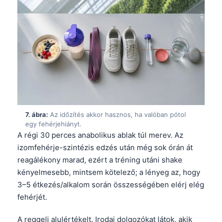
日本語
Eesti
Azərbaycan dili
Bosanski
Svenska
Српски језик
Íslenska
7. ábra:
Az időzítés akkor hasznos, ha valóban pótol
Հայերեն
egy fehérjehiányt.
A régi 30 perces anabolikus ablak túl merev. Az
Bahasa Indonesia
izomfehérje-szintézis edzés után még sok órán át
हिन्दी
reagálékony marad, ezért a tréning utáni shake
Nederlands
kényelmesebb, mintsem kötelező; a lényeg az, hogy
3–5 étkezés/alkalom során összességében elérj elég
Dansk
fehérjét.
Български
فارسی
A reggeli alulértékelt. Irodai dolgozókat látok, akik