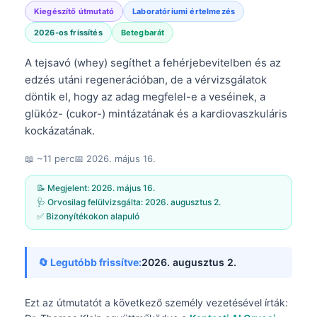
Kiegészítő útmutató
Laboratóriumi értelmezés
2026-os frissítés
Betegbarát
A tejsavó (whey) segíthet a fehérjebevitelben és az
edzés utáni regenerációban, de a vérvizsgálatok
döntik el, hogy az adag megfelel-e a veséinek, a
glükóz- (cukor-) mintázatának és a kardiovaszkuláris
kockázatának.
📖 ~11 perc
📅
2026. május 16.
📝 Megjelent:
2026. május 16.
🩺 Orvosilag felülvizsgálta:
2026. augusztus 2.
✅ Bizonyítékokon alapuló
🔄 Legutóbb frissítve:
2026. augusztus 2.
Ezt az útmutatót a következő személy vezetésével írták: