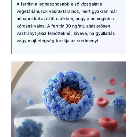
A ferritin a leghasznosabb első vizsgálat a
vegetáriánusok vasraktáraihoz, mert gyakran már
hónapokkal azelőtt csökken, hogy a hemoglobin
kórossá válna. A ferritin 30 ng/mL alatt erősen
vashiányt jelez felnőtteknél, kivéve, ha gyulladás
vagy májbetegség torzítja az eredményt.