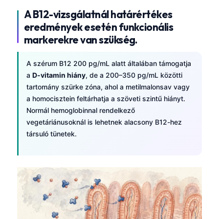
A B12-vizsgálatnál határértékes
eredmények esetén funkcionális
markerekre van szükség.
A szérum B12 200 pg/mL alatt általában támogatja
a
D-vitamin hiány
, de a 200–350 pg/mL közötti
tartomány szürke zóna, ahol a metilmalonsav vagy
a homocisztein feltárhatja a szöveti szintű hiányt.
Normál hemoglobinnal rendelkező
vegetáriánusoknál is lehetnek alacsony B12-hez
társuló tünetek.