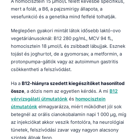
A homocisztein 15 µmol/L felett kevésbé specifikus,
mert a folát, a B6, a pajzsmirigy állapota, a
vesefunkció és a genetika mind felfelé tolhatják.
Meglepően gyakori mintát látok idősebb laktó-ovo
vegetáriánusoknál: B12 280 pg/mL, MCV 94 fL,
homocisztein 18 µmol/L és zsibbadt lábujjak. Esznek
tojást és joghurtot, de a gyomorsav, a metformin, a
protonpumpa-gátlók vagy az autoimmun gastritis
csökkentheti a felszívódást.
Ha a
B12-hiányra szedett kiegészítőket hasonlítod
össze
, a dózis nem az egyetlen kérdés. A mi
B12
vérvizsgálati útmutatónk
és
homocisztein
útmutatónk
elmagyarázza, miért működhet jól sok
betegnél az orális cianokobalamin napi 1 000 µg, míg
az injekciókat akkor veszik fontolóra, ha neurológiai
tünetek, felszívódási zavar vagy nagyon alacsony
szintek állnak fenn.