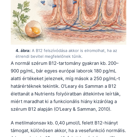
4. ábra:
A B12 felszívódása akkor is elromolhat, ha az
étrendi bevitel megfelelőnek tűnik.
A normál szérum B12-tartomány gyakran kb. 200–
900 pg/mL, bár egyes európai laborok 180 pg/mL
alatti értékeket jeleznek, míg mások a 250 pg/mL-t
határértéknek tekintik. O'Leary és Samman a B12
élettanát a Nutrients folyóiratban áttekintve leírták,
miért maradhat ki a funkcionális hiány kizárólag a
szérum B12 alapján (O'Leary & Samman, 2010).
A metilmalonsav kb. 0,40 µmol/L felett B12-hiányt
támogat, különösen akkor, ha a vesefunkció normális.