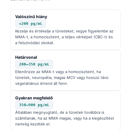
Valószínű hiány
<200 pg/mL
Kezelje és értékelje a tüneteket; vegye figyelembe az
MMA-t, a homociszteint, a teljes vérképet (CBC-t) és
a felszívódási okokat.
Határvonal
200–350 pg/mL
Ellenőrizze az MMA-t vagy a homociszteint, ha
tünetek, neuropátia, magas MCV vagy hosszú távú
vegetáriánus étrend áll fenn.
Gyakran megfelelő
350–900 pg/mL
Általában megnyugtató, de a tünetek továbbra is
számítanak, ha az MMA magas, vagy ha a kiegészítést
nemrég kezdték el.