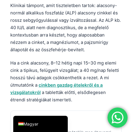
Klinikai támpont, amit tiszteletben tartok: alacsony-
简体中文
normál alkalikus foszfatáz (ALP) alacsony cinkkel és
Română
rossz sebgyógyulással vagy ízváltozással. Az ALP kb.
Türkçe
40 IU/L alatt nem diagnosztikus, de a megfelelő
kontextusban arra késztet, hogy alaposabban
Ελληνικά
nézzem a cinket, a magnéziumot, a pajzsmirigy
Português
állapotát és az összfehérje-bevitelt.
Español
Ha a cink alacsony, 8–12 hétig napi 15–30 mg elemi
Italiano
cink a tipikus, felügyelt vizsgálat; a 40 mg/nap feletti
עִבְרִית
hosszú távú adagok csökkenthetik a rezet. A mi
útmutatónk a
cinkben gazdag ételekről és a
Français
vizsgálatokról
a tabletták előtti, elsődlegesen
العربية
étrendi stratégiákat ismerteti.
Deutsch
English
Lehetséges alacsony cink
Magyar
<70 µg/dL