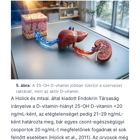
5. ábra:
A 25-OH D-vitamin jobban tükrözi a szervezet
raktárait, mint az aktív D-vitamin.
A Holick és mtsai. által kiadott Endokrin Társaság
irányelve a D-vitamin-hiányt 25-OH D-vitamin <20
ng/mL-ként, az elégtelenséget pedig 21–29 ng/mL-
ként határozta meg, bár egyes csont-egészségügyi
Norsk bokmål
csoportok 20 ng/mL-t megfelelőnek fogadnak el sok
Ślōnskŏ gŏdka
felnőtt esetében (Holick et al., 2011). Az orvosok még