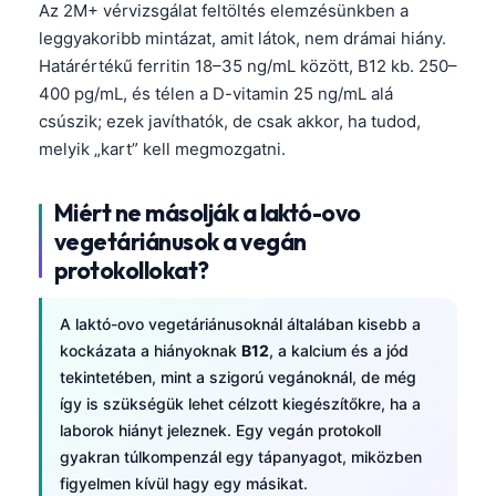
Az 2M+ vérvizsgálat feltöltés elemzésünkben a
leggyakoribb mintázat, amit látok, nem drámai hiány.
Határértékű ferritin 18–35 ng/mL között, B12 kb. 250–
400 pg/mL, és télen a D-vitamin 25 ng/mL alá
csúszik; ezek javíthatók, de csak akkor, ha tudod,
melyik „kart” kell megmozgatni.
Miért ne másolják a laktó-ovo
vegetáriánusok a vegán
protokollokat?
A laktó-ovo vegetáriánusoknál általában kisebb a
kockázata a hiányoknak
B12
, a kalcium és a jód
tekintetében, mint a szigorú vegánoknál, de még
így is szükségük lehet célzott kiegészítőkre, ha a
laborok hiányt jeleznek. Egy vegán protokoll
gyakran túlkompenzál egy tápanyagot, miközben
figyelmen kívül hagy egy másikat.