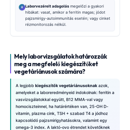
Laborvezérelt adagolás
megelőzi a gyakori
hibákat: vasat, amikor a ferritin magas; jódot
pajzsmirigy-autoimmunitás esetén; vagy cinket
rézmonitorozás nélkül.
Mely laborvizsgálatok határozzák
meg a megfelelő kiegészítőket
vegetáriánusok számára?
A legjobb
kiegészítők vegetáriánusoknak
azok,
amelyeket a laboreredményeid indokolnak: ferritin a
vasvizsgálatokkal együtt, B12 MMA-val vagy
homociszteinnel, ha határértéken van, 25-OH D-
vitamin, plazma cink, TSH + szabad T4 a jódhoz
kapcsolódó pajzsmirigyhatásokra, valamint egy
omega-3 index. A laktó-ovo étrendet követőknek