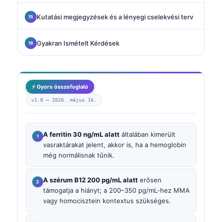
Kutatási megjegyzések és a lényegi cselekvési terv
Gyakran Ismételt Kérdések
⚡ Gyors összefoglaló
v1.0 —
2026. május 16.
A ferritin 30 ng/mL alatt
általában kimerült
vasraktárakat jelent, akkor is, ha a hemoglobin
még normálisnak tűnik.
A szérum B12 200 pg/mL alatt
erősen
támogatja a hiányt; a 200–350 pg/mL-hez MMA
vagy homocisztein kontextus szükséges.