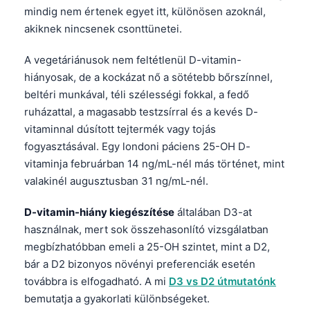
mindig nem értenek egyet itt, különösen azoknál,
Frysk
akiknek nincsenek csonttünetei.
Esperanto
A vegetáriánusok nem feltétlenül D-vitamin-
Беларуская мова
hiányosak, de a kockázat nő a sötétebb bőrszínnel,
Татар теле
beltéri munkával, téli szélességi fokkal, a fedő
Кыргызча
ruházattal, a magasabb testzsírral és a kevés D-
ئۇيغۇرچە
vitaminnal dúsított tejtermék vagy tojás
fogyasztásával. Egy londoni páciens 25-OH D-
Cebuano
vitaminja februárban 14 ng/mL-nél más történet, mint
Basa Jawa
valakinél augusztusban 31 ng/mL-nél.
ພາສາລາວ
D-vitamin-hiány kiegészítése
általában D3-at
Монгол
használnak, mert sok összehasonlító vizsgálatban
Afrikaans
megbízhatóbban emeli a 25-OH szintet, mint a D2,
bár a D2 bizonyos növényi preferenciák esetén
العربية المغربية
továbbra is elfogadható. A mi
D3 vs D2 útmutatónk
Occitan
bemutatja a gyakorlati különbségeket.