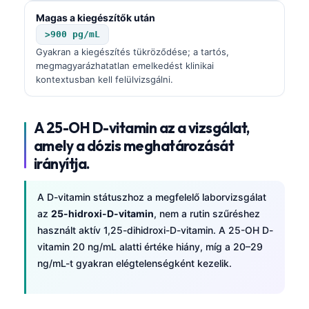
Magas a kiegészítők után
>900 pg/mL
Gyakran a kiegészítés tükröződése; a tartós,
megmagyarázhatatlan emelkedést klinikai
kontextusban kell felülvizsgálni.
A 25-OH D-vitamin az a vizsgálat,
amely a dózis meghatározását
irányítja.
A D-vitamin státuszhoz a megfelelő laborvizsgálat
az
25-hidroxi-D-vitamin
, nem a rutin szűréshez
használt aktív 1,25-dihidroxi-D-vitamin. A 25-OH D-
vitamin 20 ng/mL alatti értéke hiány, míg a 20–29
ng/mL-t gyakran elégtelenségként kezelik.