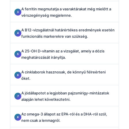
A ferritin megmutatja a vasraktárakat még mielőtt a
vérszegénység megjelenne.
A B12-vizsgálatnál határértékes eredmények esetén
funkcionális markerekre van szükség.
A 25-OH D-vitamin az a vizsgálat, amely a dózis
meghatározását irányítja.
A cinklaborok hasznosak, de könnyű félreérteni
őket.
A jódállapotot a legjobban pajzsmirigy-mintázatok
alapján lehet következtetni.
Az omega-3 állapot az EPA-ról és a DHA-ról szól,
nem csak a lenmagról.