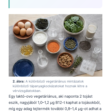
2. ábra:
A különböző vegetáriánus mintázatok
különböző tápanyagkockázatokat hoznak létre a
vérvizsgálatokban.
Egy laktó-ovo vegetáriánus, aki naponta 2 tojást
eszik, nagyjából 1,0–1,2 µg B12-t kaphat a tojásokból,
míg egy adag tejtermék további 0,8–1,4 µg-ot adhat a