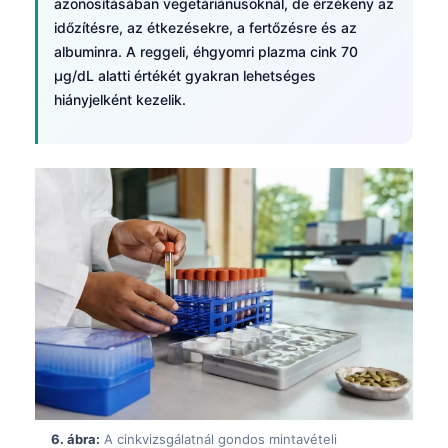
azonosításában vegetáriánusoknál, de érzékeny az
időzítésre, az étkezésekre, a fertőzésre és az
தமிழ்
albuminra. A reggeli, éhgyomri plazma cink 70
తెలుగు
µg/dL alatti értékét gyakran lehetséges
मराठी
hiányjelként kezelik.
اردو
বাংলা
Shqip
Slovenščina
한국어
Polski
Lietuvių kalba
Русский
ქართული
Čeština
6. ábra:
A cinkvizsgálatnál gondos mintavételi