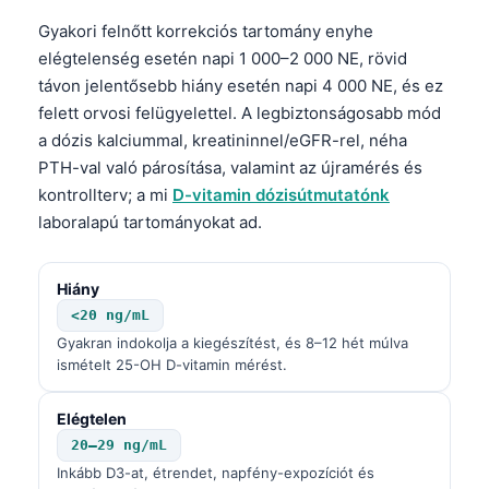
Gàidhlig
Gyakori felnőtt korrekciós tartomány enyhe
Euskara
elégtelenség esetén napi 1 000–2 000 NE, rövid
Македонски јазик
távon jelentősebb hiány esetén napi 4 000 NE, és ez
Latviešu valoda
felett orvosi felügyelettel. A legbiztonságosabb mód
a dózis kalciummal, kreatininnel/eGFR-rel, néha
Galego
PTH-val való párosítása, valamint az újramérés és
অসমীয়া
kontrollterv; a mi
D-vitamin dózisútmutatónk
සිංහල
laboralapú tartományokat ad.
سنڌي
Hiány
پښتو
<20 ng/mL
Gyakran indokolja a kiegészítést, és 8–12 hét múlva
Slovenčina
ismételt 25-OH D-vitamin mérést.
Hrvatski
Elégtelen
Suomi
20–29 ng/mL
Қазақ тілі
Inkább D3-at, étrendet, napfény-expozíciót és