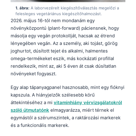
1. ábra:
A laborvezérelt kiegészítőválasztás megelőzi a
felesleges vegetáriánus kiegészítőhalmozást.
2026. május 16-tól nem mondanám egy
növényközpontú (plant-forward) páciensnek, hogy
másolja egy vegán protokollját, hacsak az étrend
lényegében vegán. Az a személy, aki tojást, görög
joghurtot, dúsított tejet és alkalmi, halmentes
omega-termékeket eszik, más kockázati profillal
rendelkezik, mint az, aki 5 éven át csak dúsítatlan
növényeket fogyaszt.
Egy alap tápanyagpanel hasznosabb, mint egy fióknyi
kapszula. A hiányjelzők szélesebb körű
áttekintéséhez a mi
vitaminhiány vérvizsgálatokról
szóló útmutatónk
elmagyarázza, miért térnek el
egymástól a szérumszintek, a raktározási markerek
és a funkcionális markerek.