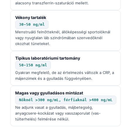
alacsony transzferrin-szaturáció mellett.
Vékony tartalék
30-50 ng/ml
Menstruáló felnőtteknél, állóképességi sportolóknál
vagy nyugtalan láb szindrómában szenvedőknél
okozhat tüneteket.
Tipikus laboratóriumi tartomány
50-150 ng/ml
Gyakran megfelelő, de az értelmezés változik a CRP, a
májenzimek és a gyulladás függvényében.
Magas vagy gyulladásos mintázat
Nőknél >300 ng/mL, férfiaknál >400 ng/mL
Ne adjunk vasat a gyulladás, májbetegség,
anyagcsere-kockázat vagy vasszaporulat (vas-
túlterhelés) felmérése nélkül.