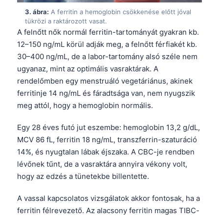
3. ábra:
A ferritin a hemoglobin csökkenése előtt jóval
tükrözi a raktározott vasat.
A felnőtt nők normál ferritin-tartományát gyakran kb.
12–150 ng/mL körül adják meg, a felnőtt férfiakét kb.
30–400 ng/mL, de a labor-tartomány alsó széle nem
ugyanaz, mint az optimális vasraktárak. A
rendelőmben egy menstruáló vegetáriánus, akinek
ferritinje 14 ng/mL és fáradtsága van, nem nyugszik
meg attól, hogy a hemoglobin normális.
Egy 28 éves futó jut eszembe: hemoglobin 13,2 g/dL,
MCV 86 fL, ferritin 18 ng/mL, transzferrin-szaturáció
14%, és nyugtalan lábak éjszaka. A CBC-je rendben
lévőnek tűnt, de a vasraktára annyira vékony volt,
hogy az edzés a tünetekbe billentette.
A vassal kapcsolatos vizsgálatok akkor fontosak, ha a
ferritin félrevezető. Az alacsony ferritin magas TIBC-