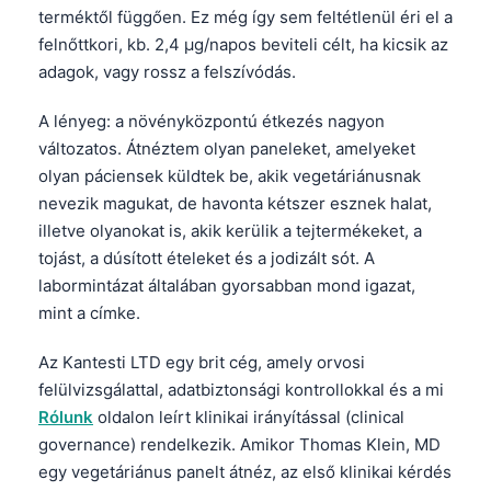
terméktől függően. Ez még így sem feltétlenül éri el a
felnőttkori, kb. 2,4 µg/napos beviteli célt, ha kicsik az
adagok, vagy rossz a felszívódás.
A lényeg: a növényközpontú étkezés nagyon
változatos. Átnéztem olyan paneleket, amelyeket
olyan páciensek küldtek be, akik vegetáriánusnak
nevezik magukat, de havonta kétszer esznek halat,
illetve olyanokat is, akik kerülik a tejtermékeket, a
tojást, a dúsított ételeket és a jodizált sót. A
labormintázat általában gyorsabban mond igazat,
mint a címke.
Az Kantesti LTD egy brit cég, amely orvosi
felülvizsgálattal, adatbiztonsági kontrollokkal és a mi
Rólunk
oldalon leírt klinikai irányítással (clinical
governance) rendelkezik. Amikor Thomas Klein, MD
egy vegetáriánus panelt átnéz, az első klinikai kérdés