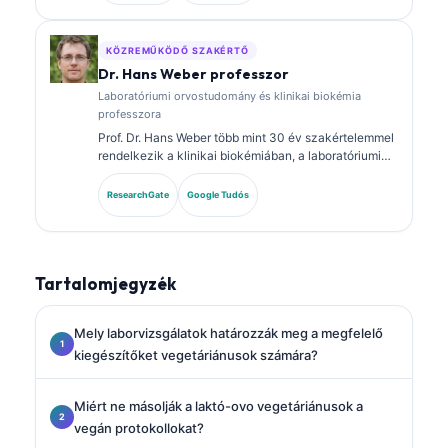
panelokról és laboratóriumi elemzésről a klinikai
gyakorlatban.
KÖZREMŰKÖDŐ SZAKÉRTŐ
Dr. Hans Weber professzor
Laboratóriumi orvostudomány és klinikai biokémia
professzora
Prof. Dr. Hans Weber több mint 30 év szakértelemmel
rendelkezik a klinikai biokémiában, a laboratóriumi
orvostudományban és a biomarker-kutatásban. A
Német Klinikai Kémiai Társaság korábbi elnöke, és a
ResearchGate
Google Tudós
diagnosztikai panel-elemzésre, a biomarkerek
standardizálására, valamint a mesterséges
intelligencia által támogatott laboratóriumi orvoslásra
specializálódott.
Tartalomjegyzék
Mely laborvizsgálatok határozzák meg a megfelelő
kiegészítőket vegetáriánusok számára?
Miért ne másolják a laktó-ovo vegetáriánusok a
vegán protokollokat?