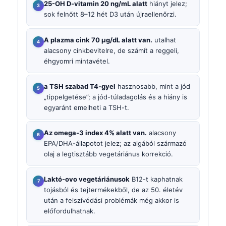
25-OH D-vitamin 20 ng/mL alatt
hiányt jelez;
sok felnőtt 8–12 hét D3 után újraellenőrzi.
A plazma cink 70 µg/dL alatt van.
utalhat
alacsony cinkbevitelre, de számít a reggeli,
éhgyomri mintavétel.
a TSH szabad T4-gyel
hasznosabb, mint a jód
„tippelgetése”; a jód-túladagolás és a hiány is
egyaránt emelheti a TSH-t.
Az omega-3 index 4% alatt van.
alacsony
EPA/DHA-állapotot jelez; az algából származó
olaj a legtisztább vegetáriánus korrekció.
Laktó-ovo vegetáriánusok
B12-t kaphatnak
tojásból és tejtermékekből, de az 50. életév
után a felszívódási problémák még akkor is
előfordulhatnak.