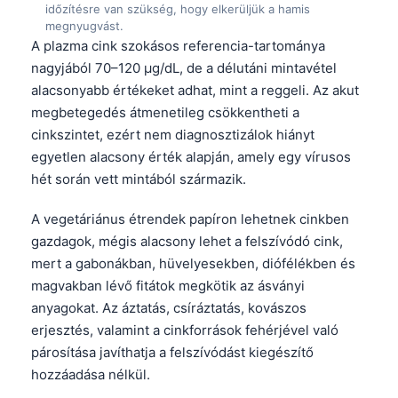
日本語
időzítésre van szükség, hogy elkerüljük a hamis
megnyugvást.
Eesti
A plazma cink szokásos referencia-tartománya
nagyjából 70–120 µg/dL, de a délutáni mintavétel
Azərbaycan dili
alacsonyabb értékeket adhat, mint a reggeli. Az akut
Bosanski
megbetegedés átmenetileg csökkentheti a
Svenska
cinkszintet, ezért nem diagnosztizálok hiányt
Српски језик
egyetlen alacsony érték alapján, amely egy vírusos
hét során vett mintából származik.
Íslenska
Հայերեն
A vegetáriánus étrendek papíron lehetnek cinkben
gazdagok, mégis alacsony lehet a felszívódó cink,
Bahasa Indonesia
mert a gabonákban, hüvelyesekben, diófélékben és
हिन्दी
magvakban lévő fitátok megkötik az ásványi
Nederlands
anyagokat. Az áztatás, csíráztatás, kovászos
erjesztés, valamint a cinkforrások fehérjével való
Dansk
párosítása javíthatja a felszívódást kiegészítő
Български
hozzáadása nélkül.
فارسی