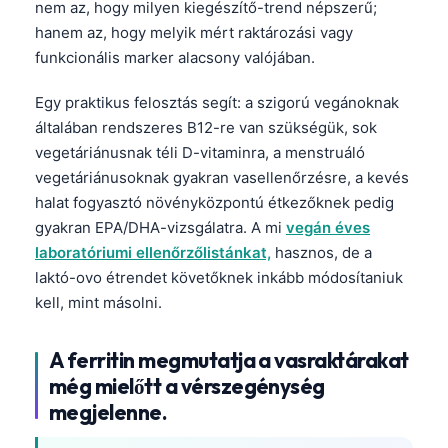
nem az, hogy milyen kiegészítő-trend népszerű;
hanem az, hogy melyik mért raktározási vagy
funkcionális marker alacsony valójában.
Egy praktikus felosztás segít: a szigorú vegánoknak
általában rendszeres B12-re van szükségük, sok
vegetáriánusnak téli D-vitaminra, a menstruáló
vegetáriánusoknak gyakran vasellenőrzésre, a kevés
halat fogyasztó növényközpontú étkezőknek pedig
gyakran EPA/DHA-vizsgálatra. A mi
vegán éves
laboratóriumi ellenőrzőlistánkat,
hasznos, de a
laktó-ovo étrendet követőknek inkább módosítaniuk
kell, mint másolni.
A ferritin megmutatja a vasraktárakat
még mielőtt a vérszegénység
megjelenne.