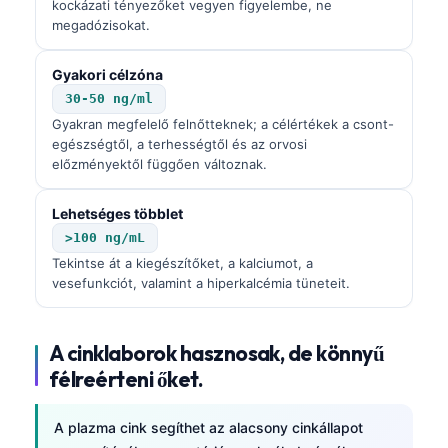
kockázati tényezőket vegyen figyelembe, ne
Català
megadózisokat.
O‘zbekcha
Gyakori célzóna
Українська
30-50 ng/ml
አማርኛ
Gyakran megfelelő felnőtteknek; a célértékek a csont-
egészségtől, a terhességtől és az orvosi
Kiswahili
előzményektől függően változnak.
ភាសាខ្មែរ
ဗမာစာ
Lehetséges többlet
>100 ng/mL
ไทย
Tekintse át a kiegészítőket, a kalciumot, a
Tagalog
vesefunkciót, valamint a hiperkalcémia tüneteit.
Tiếng Việt
Bahasa Melayu
A cinklaborok hasznosak, de könnyű
félreérteni őket.
മലയാളം
ಕನ್ನಡ
A plazma cink segíthet az alacsony cinkállapot
ગુજરાતી