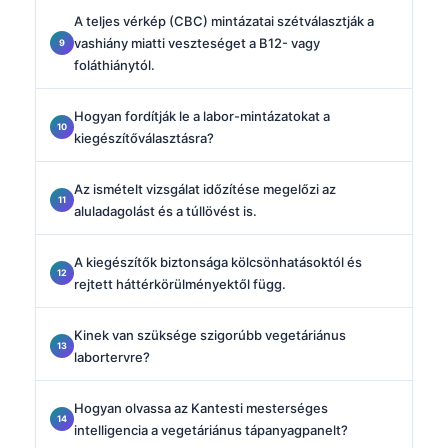
A teljes vérkép (CBC) mintázatai szétválasztják a
vashiány miatti veszteséget a B12- vagy
foláthiánytól.
Hogyan fordítják le a labor-mintázatokat a
kiegészítőválasztásra?
Az ismételt vizsgálat időzítése megelőzi az
aluladagolást és a túllövést is.
A kiegészítők biztonsága kölcsönhatásoktól és
rejtett háttérkörülményektől függ.
Kinek van szüksége szigorúbb vegetáriánus
labortervre?
Hogyan olvassa az Kantesti mesterséges
intelligencia a vegetáriánus tápanyagpanelt?