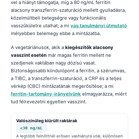
vel a hiányt támogatja, míg a 80 ng/mL ferritin
alacsony transzferrin-szaturáció mellett gyulladásra,
közelmúltbeli betegségre vagy funkcionális
vasszűkületre utalhat; a mi
vas tanulmányi útmutató
mélyebben belemegy ebbe a mintázatba.
A vegetáriánusok, akik a
kiegészítők alacsony
vasszint esetén
már magas ferritin mellett ne
szedjenek vaktában nagy dózisú vasat.
Biztonságosabb kiindulópont a ferritin, a szérumvas,
a TIBC, a transzferrin-szaturáció, a CRP és a teljes
vérkép (CBC) mintázatának megerősítése; a mi
ferritin-tartomány-irányelvünk
elmagyarázza, miért
tud félrevezetni egyetlen vasszint.
Valószínűleg kiürült raktárak
<30 ng/mL
A legtöbb felnőttnél erősen vashiányra utal, különösen