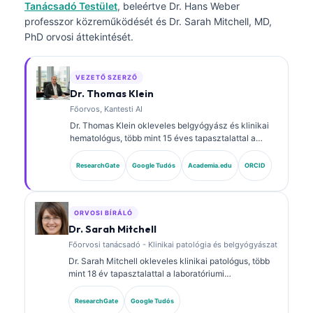
Tanácsadó Testület
, beleértve Dr. Hans Weber
professzor közreműködését és Dr. Sarah Mitchell, MD,
PhD orvosi áttekintését.
VEZETŐ SZERZŐ
Dr. Thomas Klein
Főorvos, Kantesti AI
Dr. Thomas Klein okleveles belgyógyász és klinikai
hematológus, több mint 15 éves tapasztalattal a
laboratóriumi orvoslás és az AI-támogatott klinikai
elemzés területén. A Kantesti AI vezérorvosaként
ResearchGate
Google Tudós
Academia.edu
ORCID
(Chief Medical Officer) biztosítja a saját fejlesztésű
neurális hálózat orvosi pontosságának felügyeletét.
Dr. Klein kiterjedten publikált biomarker-
értelmezésről és laboratóriumi diagnosztikáról
ORVOSI BÍRÁLÓ
laboratóriumi orvostudományi témákban.
Dr. Sarah Mitchell
Főorvosi tanácsadó - Klinikai patológia és belgyógyászat
Dr. Sarah Mitchell okleveles klinikai patológus, több
mint 18 év tapasztalattal a laboratóriumi
orvostudomány és a diagnosztikai elemzés területén.
Klinikai kémiai szakterületi képesítésekkel
ResearchGate
Google Tudós
rendelkezik, és kiterjedten publikált biomarker-