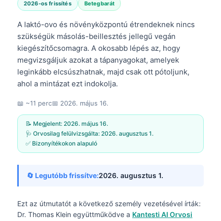
2026-os frissítés
Betegbarát
A laktó-ovo és növényközpontú étrendeknek nincs
szükségük másolás-beillesztés jellegű vegán
kiegészítőcsomagra. A okosabb lépés az, hogy
megvizsgáljuk azokat a tápanyagokat, amelyek
leginkább elcsúszhatnak, majd csak ott pótoljunk,
ahol a mintázat ezt indokolja.
📖 ~11 perc
📅
2026. május 16.
📝 Megjelent:
2026. május 16.
🩺 Orvosilag felülvizsgálta:
2026. augusztus 1.
✅ Bizonyítékokon alapuló
🔄 Legutóbb frissítve:
2026. augusztus 1.
Ezt az útmutatót a következő személy vezetésével írták:
Dr. Thomas Klein
együttműködve a
Kantesti AI Orvosi