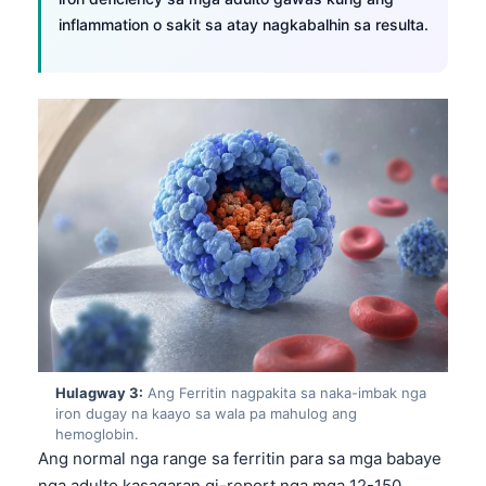
inflammation o sakit sa atay nagkabalhin sa resulta.
Hulagway 3:
Ang Ferritin nagpakita sa naka-imbak nga
iron dugay na kaayo sa wala pa mahulog ang
hemoglobin.
Ang normal nga range sa ferritin para sa mga babaye
nga adulto kasagaran gi-report nga mga 12-150