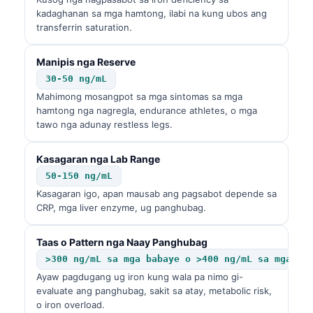
kadaghanan sa mga hamtong, ilabi na kung ubos ang
transferrin saturation.
Manipis nga Reserve
30-50 ng/mL
Mahimong mosangpot sa mga sintomas sa mga
hamtong nga nagregla, endurance athletes, o mga
tawo nga adunay restless legs.
Kasagaran nga Lab Range
50-150 ng/mL
Kasagaran igo, apan mausab ang pagsabot depende sa
CRP, mga liver enzyme, ug panghubag.
Taas o Pattern nga Naay Panghubag
>300 ng/mL sa mga babaye o >400 ng/mL sa mga la
Ayaw pagdugang ug iron kung wala pa nimo gi-
evaluate ang panghubag, sakit sa atay, metabolic risk,
o iron overload.