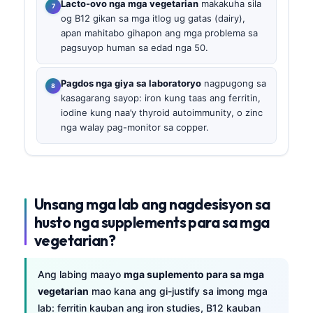
Lacto-ovo nga mga vegetarian
makakuha sila
og B12 gikan sa mga itlog ug gatas (dairy),
apan mahitabo gihapon ang mga problema sa
pagsuyop human sa edad nga 50.
Pagdos nga giya sa laboratoryo
nagpugong sa
kasagarang sayop: iron kung taas ang ferritin,
iodine kung naa’y thyroid autoimmunity, o zinc
nga walay pag-monitor sa copper.
Unsang mga lab ang nagdesisyon sa
husto nga supplements para sa mga
vegetarian?
Ang labing maayo
mga suplemento para sa mga
vegetarian
mao kana ang gi-justify sa imong mga
lab: ferritin kauban ang iron studies, B12 kauban