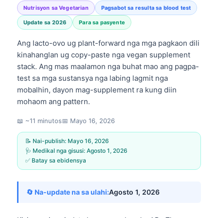
Nutrisyon sa Vegetarian
Pagsabot sa resulta sa blood test
Update sa 2026
Para sa pasyente
Ang lacto-ovo ug plant-forward nga mga pagkaon dili
kinahanglan ug copy-paste nga vegan supplement
stack. Ang mas maalamon nga buhat mao ang pagpa-
test sa mga sustansya nga labing lagmit nga
mobalhin, dayon mag-supplement ra kung diin
mohaom ang pattern.
📖 ~11 minutos
📅
Mayo 16, 2026
📝 Nai-publish:
Mayo 16, 2026
🩺 Medikal nga gisusi:
Agosto 1, 2026
✅ Batay sa ebidensya
🔄 Na-update na sa ulahi:
Agosto 1, 2026