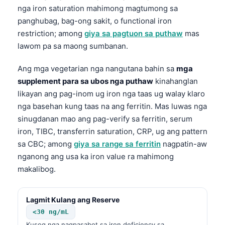
nga iron saturation mahimong magtumong sa
panghubag, bag-ong sakit, o functional iron
restriction; among
giya sa pagtuon sa puthaw
mas
lawom pa sa maong sumbanan.
Ang mga vegetarian nga nangutana bahin sa
mga
supplement para sa ubos nga puthaw
kinahanglan
likayan ang pag-inom ug iron nga taas ug walay klaro
nga basehan kung taas na ang ferritin. Mas luwas nga
sinugdanan mao ang pag-verify sa ferritin, serum
iron, TIBC, transferrin saturation, CRP, ug ang pattern
sa CBC; among
giya sa range sa ferritin
nagpatin-aw
nganong ang usa ka iron value ra mahimong
makalibog.
Lagmit Kulang ang Reserve
<30 ng/mL
Kusog nga nagpasabot sa iron deficiency sa