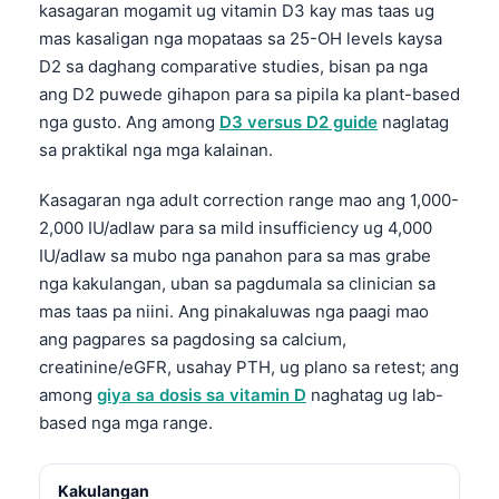
kasagaran mogamit ug vitamin D3 kay mas taas ug
O‘zbekcha
mas kasaligan nga mopataas sa 25-OH levels kaysa
Українська
D2 sa daghang comparative studies, bisan pa nga
አማርኛ
ang D2 puwede gihapon para sa pipila ka plant-based
nga gusto. Ang among
D3 versus D2 guide
naglatag
Kiswahili
sa praktikal nga mga kalainan.
ភាសាខ្មែរ
Kasagaran nga adult correction range mao ang 1,000-
ဗမာစာ
2,000 IU/adlaw para sa mild insufficiency ug 4,000
ไทย
IU/adlaw sa mubo nga panahon para sa mas grabe
Tagalog
nga kakulangan, uban sa pagdumala sa clinician sa
mas taas pa niini. Ang pinakaluwas nga paagi mao
Tiếng Việt
ang pagpares sa pagdosing sa calcium,
Bahasa Melayu
creatinine/eGFR, usahay PTH, ug plano sa retest; ang
മലയാളം
among
giya sa dosis sa vitamin D
naghatag ug lab-
ಕನ್ನಡ
based nga mga range.
ગુજરાતી
Kakulangan
தமிழ்