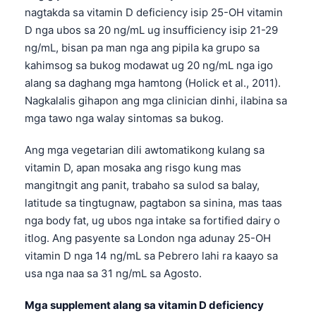
Euskara
nagtakda sa vitamin D deficiency isip 25-OH vitamin
Македонски јазик
D nga ubos sa 20 ng/mL ug insufficiency isip 21-29
ng/mL, bisan pa man nga ang pipila ka grupo sa
Latviešu valoda
kahimsog sa bukog modawat ug 20 ng/mL nga igo
Galego
alang sa daghang mga hamtong (Holick et al., 2011).
অসমীয়া
Nagkalalis gihapon ang mga clinician dinhi, ilabina sa
සිංහල
mga tawo nga walay sintomas sa bukog.
سنڌي
Ang mga vegetarian dili awtomatikong kulang sa
پښتو
vitamin D, apan mosaka ang risgo kung mas
mangitngit ang panit, trabaho sa sulod sa balay,
latitude sa tingtugnaw, pagtabon sa sinina, mas taas
Slovenčina
nga body fat, ug ubos nga intake sa fortified dairy o
Hrvatski
itlog. Ang pasyente sa London nga adunay 25-OH
vitamin D nga 14 ng/mL sa Pebrero lahi ra kaayo sa
Suomi
usa nga naa sa 31 ng/mL sa Agosto.
Қазақ тілі
Català
Mga supplement alang sa vitamin D deficiency