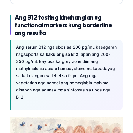
Ang B12 testing kinahanglan ug
functional markers kung borderline
ang resulta
Ang serum B12 nga ubos sa 200 pg/mL kasagaran
nagsuporta sa
kakulang sa B12
, apan ang 200-
350 pg/mL kay usa ka grey zone diin ang
methylmalonic acid o homocysteine makapadayag
sa kakulangan sa lebel sa tisyu. Ang mga
vegetarian nga normal ang hemoglobin mahimo
gihapon nga adunay mga sintomas sa ubos nga
B12.