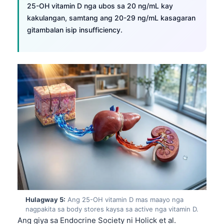
25-OH vitamin D nga ubos sa 20 ng/mL kay
Frysk
kakulangan, samtang ang 20-29 ng/mL kasagaran
Esperanto
gitambalan isip insufficiency.
Беларуская мова
Татар теле
Кыргызча
ئۇيغۇرچە
Basa Jawa
ພາສາລາວ
Монгол
Afrikaans
العربية المغربية
Occitan
Hulagway 5:
Ang 25-OH vitamin D mas maayo nga
Gàidhlig
nagpakita sa body stores kaysa sa active nga vitamin D.
Ang giya sa Endocrine Society ni Holick et al.