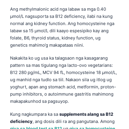
Ang methylmalonic acid nga labaw sa mga 0.40
µmol/L nagsuporta sa B12 deficiency, ilabi na kung
normal ang kidney function. Ang homocysteine nga
labaw sa 15 µmol/L dili kaayo espesipiko kay ang
folate, B6, thyroid status, kidney function, ug
genetics mahimo’g makapataas niini.
Nakakita ko ug usa ka talagsaon nga kasagarang
pattern sa mas tigulang nga lacto-ovo vegetarians:
B12 280 pg/mL, MCV 94 fL, homocysteine 18 µmol/L,
ug manhid nga tudlo sa tiil. Nakaon sila ug itlog ug
yoghurt, apan ang stomach acid, metformin, proton-
pump inhibitors, o autoimmune gastritis mahimong
makapakunhod sa pagsuyop.
Kung nagkumpara ka sa
supplements alang sa B12
deficiency
, ang dosis dili ra ang pangutana. Among
giya sa blood test sa B12
ug
giya sa homocysteine