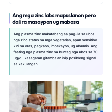
日本語
Eesti
Ang mga zinc labs mapuslanon pero
Azərbaycan dili
dali ra masaypan ug mabasa
Bosanski
Ang plasma zinc makatabang sa pag-ila sa ubos
Svenska
nga zinc status sa mga vegetarian, apan sensitibo
Српски језик
kini sa oras, pagkaon, impeksyon, ug albumin. Ang
fasting nga plasma zinc sa buntag nga ubos sa 70
Íslenska
µg/dL kasagaran gitambalan isip posibleng signal
Հայերեն
sa kakulangan.
Bahasa Indonesia
हिन्दी
Nederlands
Dansk
Български
فارسی