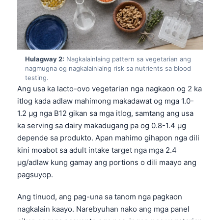
Hulagway 2:
Nagkalainlaing pattern sa vegetarian ang
nagmugna og nagkalainlaing risk sa nutrients sa blood
testing.
Ang usa ka lacto-ovo vegetarian nga nagkaon og 2 ka
itlog kada adlaw mahimong makadawat og mga 1.0-
1.2 µg nga B12 gikan sa mga itlog, samtang ang usa
ka serving sa dairy makadugang pa og 0.8-1.4 µg
depende sa produkto. Apan mahimo gihapon nga dili
kini moabot sa adult intake target nga mga 2.4
µg/adlaw kung gamay ang portions o dili maayo ang
pagsuyop.
Ang tinuod, ang pag-una sa tanom nga pagkaon
nagkalain kaayo. Narebyuhan nako ang mga panel