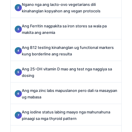
Ngano nga ang lacto-ovo vegetarians dili
kinahanglan kopyahon ang vegan protocols
Ang Ferritin nagpakita sa iron stores sa wala pa
makita ang anemia
Ang B12 testing kinahanglan ug functional markers
kung borderline ang resulta
Ang 25-OH vitamin D mao ang test nga naggiya sa
dosing
Ang mga zinc labs mapuslanon pero dali ra masaypan
ug mabasa
Ang iodine status labing maayo nga mahunahuna
pinaagi sa mga thyroid pattern