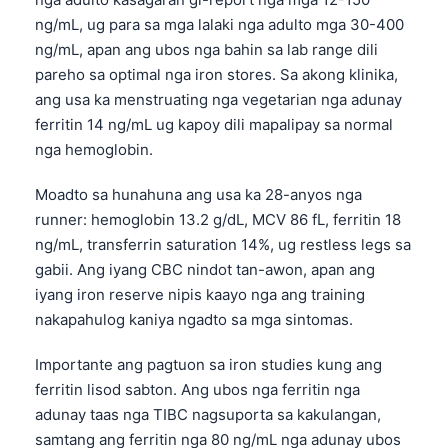
ng/mL, ug para sa mga lalaki nga adulto mga 30-400
ng/mL, apan ang ubos nga bahin sa lab range dili
pareho sa optimal nga iron stores. Sa akong klinika,
ang usa ka menstruating nga vegetarian nga adunay
ferritin 14 ng/mL ug kapoy dili mapalipay sa normal
nga hemoglobin.
Moadto sa hunahuna ang usa ka 28-anyos nga
runner: hemoglobin 13.2 g/dL, MCV 86 fL, ferritin 18
ng/mL, transferrin saturation 14%, ug restless legs sa
gabii. Ang iyang CBC nindot tan-awon, apan ang
iyang iron reserve nipis kaayo nga ang training
nakapahulog kaniya ngadto sa mga sintomas.
Importante ang pagtuon sa iron studies kung ang
ferritin lisod sabton. Ang ubos nga ferritin nga
adunay taas nga TIBC nagsuporta sa kakulangan,
samtang ang ferritin nga 80 ng/mL nga adunay ubos