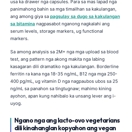
usa ka drawer nga capsules. Para sa mas lapad nga
panimahong bahin sa mga timailhan sa kakulangan,
ang among giya sa
pagsulay sa dugo sa kakulangan
sa bitamina
nagpasabot nganong nagkalahi ang
serum levels, storage markers, ug functional
markers.
Sa among analysis sa 2M+ nga mga upload sa blood
test, ang pattern nga akong makita nga labing
kasagaran dili dramatiko nga kakulangan. Borderline
ferritin ra kana nga 18-35 ng/mL, B12 nga mga 250-
400 pg/mL, ug vitamin D nga nagpaubos ubos sa 25
ng/mL sa panahon sa tingtugnaw; mahimo kining
ayohon, apan kung nahibalo ka unsang lever ang i-
uyog.
Ngano nga ang lacto-ovo vegetarians
dili kinahanglan kopyahon ang vegan