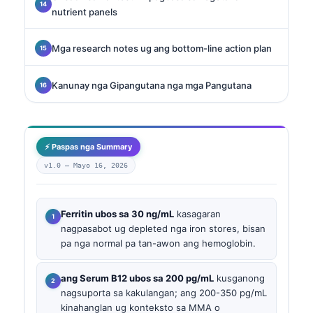
nutrient panels
Mga research notes ug ang bottom-line action plan
Kanunay nga Gipangutana nga mga Pangutana
⚡ Paspas nga Summary
v1.0 —
Mayo 16, 2026
Ferritin ubos sa 30 ng/mL
kasagaran
nagpasabot ug depleted nga iron stores, bisan
pa nga normal pa tan-awon ang hemoglobin.
ang Serum B12 ubos sa 200 pg/mL
kusganong
nagsuporta sa kakulangan; ang 200-350 pg/mL
kinahanglan ug konteksto sa MMA o