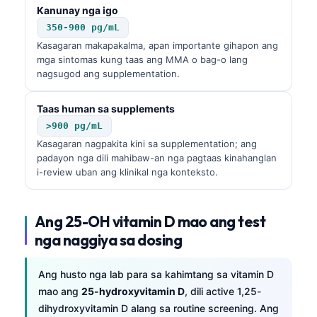
Kanunay nga igo
350-900 pg/mL
Kasagaran makapakalma, apan importante gihapon ang
mga sintomas kung taas ang MMA o bag-o lang
nagsugod ang supplementation.
Taas human sa supplements
>900 pg/mL
Kasagaran nagpakita kini sa supplementation; ang
padayon nga dili mahibaw-an nga pagtaas kinahanglan
i-review uban ang klinikal nga konteksto.
Ang 25-OH vitamin D mao ang test
nga naggiya sa dosing
Ang husto nga lab para sa kahimtang sa vitamin D
Norsk bokmål
mao ang
25-hydroxyvitamin D
, dili active 1,25-
Ślōnskŏ gŏdka
dihydroxyvitamin D alang sa routine screening. Ang