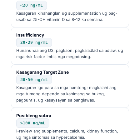
<20 ng/mL
తెలుగు
Kasagaran kinahanglan ug supplementation ug pag-
मराठी
usab sa 25-OH vitamin D sa 8-12 ka semana.
اردو
Insufficiency
বাংলা
20-29 ng/mL
Shqip
Hunahunaa ang D3, pagkaon, pagkaladlad sa adlaw, ug
mga risk factor imbis nga megadosing.
Magyar
Slovenščina
Kasagarang Target Zone
30-50 ng/mL
한국어
Kasagaran igo para sa mga hamtong; magkalahi ang
Polski
mga tumong depende sa kahimsog sa bukog,
pagbuntis, ug kasaysayan sa panglawas.
Lietuvių kalba
Русский
Posibleng sobra
ქართული
>100 ng/mL
I-review ang supplements, calcium, kidney function,
Čeština
ug mga sintomas sa hypercalcemia.