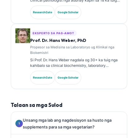
clinical pathologist nga adunay kapin sa 18 ka tuig
nga kasinatian sa laboratory medicine ug diagnostic
analysis. Aduna siya’y specialty certifications sa
ResearchGate
Google Scholar
clinical chemistry ug daghan na’g gipatik nga mga
pagtuon bahin sa biomarker panels ug laboratory
analysis sa klinikal nga praktis.
EKSPERTO SA PAG-AMOT
Prof. Dr. Hans Weber, PhD
Propesor sa Medisina sa Laboratoryo ug Klinikal nga
Biokemistri
Si Prof. Dr. Hans Weber nagdala og 30+ ka tuig nga
kahibalo sa clinical biochemistry, laboratory
medicine, ug biomarker research. Kanhi nga
Presidente sa German Society for Clinical Chemistry,
ResearchGate
Google Scholar
siya nag-espesyalisar sa diagnostic panel analysis,
biomarker standardization, ug AI-assisted laboratory
medicine.
Talaan sa mga Sulod
Unsang mga lab ang nagdesisyon sa husto nga
supplements para sa mga vegetarian?