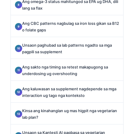
Ang omega-3 status mahitungod sa EPA ug DHA, dili
lang sa flax
Ang CBC patterns nagbulag sa iron loss gikan sa B12
o folate gaps
Unsaon paghubad sa lab patterns ngadto sa mga
pagpili sa supplement
Ang sakto nga timing sa retest makapugong sa
underdosing ug overshooting
Ang kaluwasan sa supplement nagdepende sa mga
interaction ug tago nga konteksto
Kinsa ang kinahanglan ug mas higpit nga vegetarian
lab plan?
Unsaon sa Kantesti AI pagbasa sa vegetarian