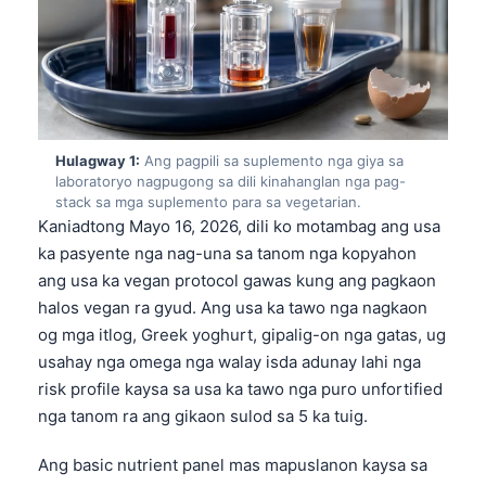
Hulagway 1:
Ang pagpili sa suplemento nga giya sa
laboratoryo nagpugong sa dili kinahanglan nga pag-
stack sa mga suplemento para sa vegetarian.
Kaniadtong Mayo 16, 2026, dili ko motambag ang usa
ka pasyente nga nag-una sa tanom nga kopyahon
ang usa ka vegan protocol gawas kung ang pagkaon
halos vegan ra gyud. Ang usa ka tawo nga nagkaon
og mga itlog, Greek yoghurt, gipalig-on nga gatas, ug
usahay nga omega nga walay isda adunay lahi nga
risk profile kaysa sa usa ka tawo nga puro unfortified
nga tanom ra ang gikaon sulod sa 5 ka tuig.
Ang basic nutrient panel mas mapuslanon kaysa sa