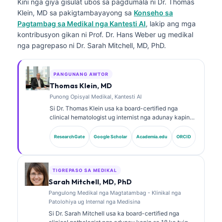
Kini nga giya gisulat ubos sa pagdumala ni
Dr. Thomas
Klein, MD
sa pakigtambayayong sa
Konseho sa
Pagtambag sa Medikal nga Kantesti AI
, lakip ang mga
kontribusyon gikan ni Prof. Dr. Hans Weber ug medikal
nga pagrepaso ni Dr. Sarah Mitchell, MD, PhD.
PANGUNANG AWTOR
Thomas Klein, MD
Punong Opisyal Medikal, Kantesti AI
Si Dr. Thomas Klein usa ka board-certified nga
clinical hematologist ug internist nga adunay kapin
sa 15 ka tuig nga kasinatian sa laboratory medicine
ug AI-assisted nga klinikal nga pag-analisa. Isip
ResearchGate
Google Scholar
Academia.edu
ORCID
Chief Medical Officer sa Kantesti AI, naghatag siya
og klinikal nga pagdumala sa kasigurohan sa medikal
nga aspeto sa proprietary neural network. Si Dr. Klein
daghan na’g naathag nga mga publikasyon bahin sa
TIGREPASO SA MEDIKAL
paghubad sa biomarker ug laboratory diagnostics sa
Sarah Mitchell, MD, PhD
mga paksa sa laboratory medicine.
Pangulong Medikal nga Magtatambag - Klinikal nga
Patolohiya ug Internal nga Medisina
Si Dr. Sarah Mitchell usa ka board-certified nga