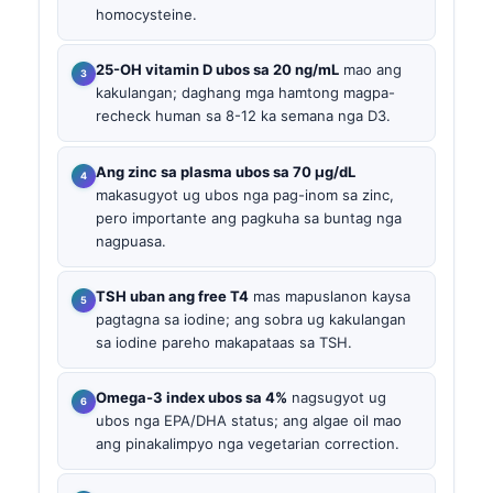
homocysteine.
25-OH vitamin D ubos sa 20 ng/mL
mao ang
kakulangan; daghang mga hamtong magpa-
recheck human sa 8-12 ka semana nga D3.
Ang zinc sa plasma ubos sa 70 µg/dL
makasugyot ug ubos nga pag-inom sa zinc,
pero importante ang pagkuha sa buntag nga
nagpuasa.
TSH uban ang free T4
mas mapuslanon kaysa
pagtagna sa iodine; ang sobra ug kakulangan
sa iodine pareho makapataas sa TSH.
Omega-3 index ubos sa 4%
nagsugyot ug
ubos nga EPA/DHA status; ang algae oil mao
ang pinakalimpyo nga vegetarian correction.