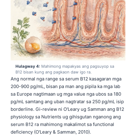
Hulagway 4:
Mahimong mapakyas ang pagsuyop sa
B12 bisan kung ang pagkaon daw igo ra.
Ang normal nga range sa serum B12 kasagaran mga
200-900 pg/mL, bisan pa man ang pipila ka mga lab
sa Europe nagtimaan ug mga value nga ubos sa 180
pg/mL samtang ang uban nagtratar sa 250 pg/mL isip
borderline. Gi-review ni O'Leary ug Samman ang B12
physiology sa Nutrients ug gihisgutan nganong ang
serum B12 ra mahimong makalimot sa functional
deficiency (O'Leary & Samman, 2010).