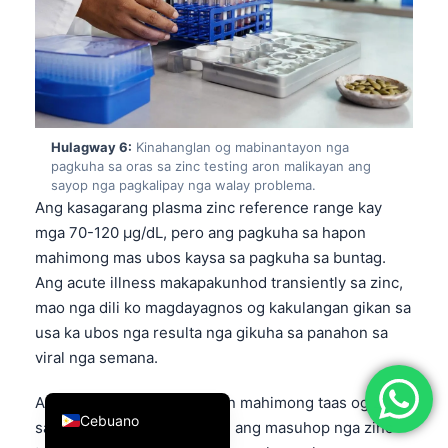
简体中文
Română
Türkçe
Ελληνικά
Hulagway 6:
Kinahanglan og mabinantayon nga
Português
pagkuha sa oras sa zinc testing aron malikayan ang
sayop nga pagkalipay nga walay problema.
Español
Ang kasagarang plasma zinc reference range kay
Italiano
mga 70-120 µg/dL, pero ang pagkuha sa hapon
עִבְרִית
mahimong mas ubos kaysa sa pagkuha sa buntag.
Ang acute illness makapakunhod transiently sa zinc,
Français
mao nga dili ko magdayagnos og kakulangan gikan sa
العربية
usa ka ubos nga resulta nga gikuha sa panahon sa
Deutsch
viral nga semana.
English
Ang vegetarian nga pagkaon mahimong taas og zinc
Cebuano
sa papel pero ubos gihapon ang masuhop nga zinc