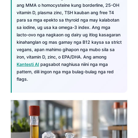
ang MMA o homocysteine kung borderline, 25-OH
vitamin D, plasma zinc, TSH kauban ang free T4
para sa mga epekto sa thyroid nga may kalabotan
sa iodine, ug usa ka omega-3 index. Ang mga
lacto-ovo nga nagkaon og dairy ug itlog kasagaran
kinahanglan og mas gamay nga B12 kaysa sa strict
vegans, apan mahimo gihapon nga mubo sila sa
iron, vitamin D, zinc, o EPA/DHA. Ang among
Kantesti AI
pagsabot naghiusa niini nga mga
pattern, dili ingon nga mga bulag-bulag nga red
flags.