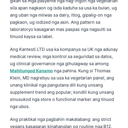
gikan sa mga pasyente nga nag-ingon nga vegetarian
sila apan nagkaon og isda kaduha sa usa ka bulan, ug
ang uban nga miiwas sa dairy, itlog, gipalig-on nga
pagkaon, ug iodized nga asin. Ang pattern sa
laboratoryo kasagaran mas paspas nga nagsulti sa
tinuod kaysa sa label.
Ang Kantesti LTD usa ka kompanya sa UK nga adunay
medical review, mga kontrol sa seguridad sa datos,
ug clinical governance nga gihulagway sa among
Mahitungod Kanamo
nga pahina. Kung si Thomas
Klein, MD nagrebyu sa usa ka vegetarian panel, ang
unang klinikal nga pangutana dili kung unsang
supplement trend ang popular; kondili kung unsang
sinusukod nga store o functional marker ang tinuod
nga ubos.
Ang praktikal nga pagbahin makatabang: ang strict
vegans kasagaran kinahanglan og routine nga B12,