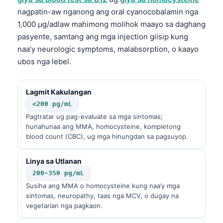
nagpatin-aw nganong ang oral cyanocobalamin nga
1,000 µg/adlaw mahimong molihok maayo sa daghang
pasyente, samtang ang mga injection giisip kung
naa’y neurologic symptoms, malabsorption, o kaayo
ubos nga lebel.
Lagmit Kakulangan
<200 pg/mL
Pagtratar ug pag-evaluate sa mga sintomas;
hunahunaa ang MMA, homocysteine, kompletong
blood count (CBC), ug mga hinungdan sa pagsuyop.
Linya sa Utlanan
200-350 pg/mL
Susiha ang MMA o homocysteine kung naa’y mga
sintomas, neuropathy, taas nga MCV, o dugay na
vegetarian nga pagkaon.