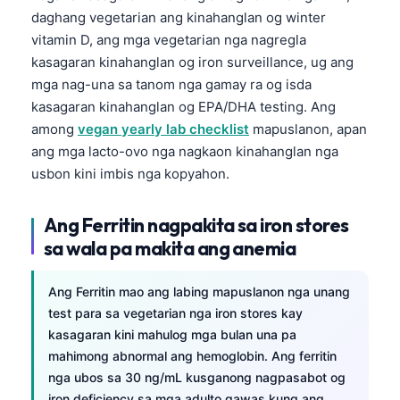
daghang vegetarian ang kinahanglan og winter
vitamin D, ang mga vegetarian nga nagregla
kasagaran kinahanglan og iron surveillance, ug ang
mga nag-una sa tanom nga gamay ra og isda
kasagaran kinahanglan og EPA/DHA testing. Ang
among
vegan yearly lab checklist
mapuslanon, apan
ang mga lacto-ovo nga nagkaon kinahanglan nga
usbon kini imbis nga kopyahon.
Ang Ferritin nagpakita sa iron stores
sa wala pa makita ang anemia
Ang Ferritin mao ang labing mapuslanon nga unang
test para sa vegetarian nga iron stores kay
kasagaran kini mahulog mga bulan una pa
mahimong abnormal ang hemoglobin. Ang ferritin
nga ubos sa 30 ng/mL kusganong nagpasabot og
iron deficiency sa mga adulto gawas kung ang