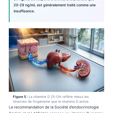
20-29 ng/mL est généralement traité comme une
Frysk
insuffisance.
Esperanto
Беларуская мова
Татар теле
Кыргызча
ئۇيغۇرچە
Cebuano
Basa Jawa
ພາສາລາວ
Монгол
Afrikaans
العربية المغربية
Figure 5 :
La vitamine D 25-OH reflète mieux les
réserves de l’organisme que la vitamine D active.
Occitan
La recommandation de la Société d’endocrinologie