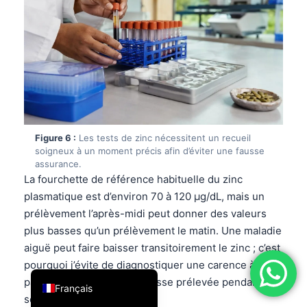
فارسی
简体中文
Română
Türkçe
Ελληνικά
Português
Figure 6 :
Les tests de zinc nécessitent un recueil
soigneux à un moment précis afin d’éviter une fausse
Español
assurance.
Italiano
La fourchette de référence habituelle du zinc
plasmatique est d’environ 70 à 120 µg/dL, mais un
עִבְרִית
prélèvement l’après-midi peut donner des valeurs
العربية
plus basses qu’un prélèvement le matin. Une maladie
Deutsch
aiguë peut faire baisser transitoirement le zinc ; c’est
pourquoi j’évite de diagnostiquer une carence à
English
partir d’une seule valeur basse prélevée pendant une
Français
semaine virale.