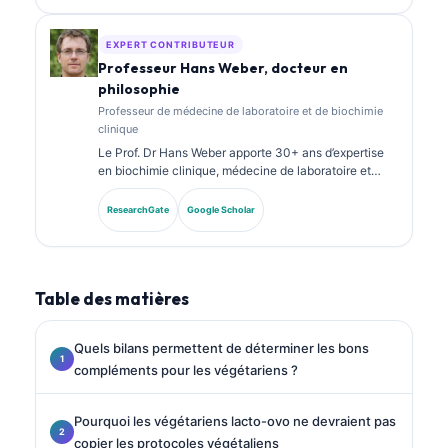
nombreux travaux sur des panels de biomarqueurs et
l’analyse de laboratoire en pratique clinique.
EXPERT CONTRIBUTEUR
Professeur Hans Weber, docteur en
philosophie
Professeur de médecine de laboratoire et de biochimie
clinique
Le Prof. Dr Hans Weber apporte 30+ ans d’expertise
en biochimie clinique, médecine de laboratoire et
recherche sur les biomarqueurs. Ancien président de
la Société allemande de chimie clinique, il se
ResearchGate
Google Scholar
spécialise dans l’analyse des panels diagnostiques, la
standardisation des biomarqueurs et la médecine de
laboratoire assistée par IA.
Table des matières
Quels bilans permettent de déterminer les bons
compléments pour les végétariens ?
Pourquoi les végétariens lacto-ovo ne devraient pas
copier les protocoles végétaliens