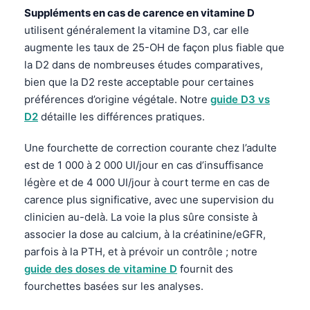
Català
Suppléments en cas de carence en vitamine D
utilisent généralement la vitamine D3, car elle
O‘zbekcha
augmente les taux de 25-OH de façon plus fiable que
Українська
la D2 dans de nombreuses études comparatives,
አማርኛ
bien que la D2 reste acceptable pour certaines
préférences d’origine végétale. Notre
guide D3 vs
Kiswahili
D2
détaille les différences pratiques.
ភាសាខ្មែរ
Une fourchette de correction courante chez l’adulte
ဗမာစာ
est de 1 000 à 2 000 UI/jour en cas d’insuffisance
ไทย
légère et de 4 000 UI/jour à court terme en cas de
Tagalog
carence plus significative, avec une supervision du
Tiếng Việt
clinicien au-delà. La voie la plus sûre consiste à
associer la dose au calcium, à la créatinine/eGFR,
Bahasa Melayu
parfois à la PTH, et à prévoir un contrôle ; notre
മലയാളം
guide des doses de vitamine D
fournit des
ಕನ್ನಡ
fourchettes basées sur les analyses.
ગુજરાતી