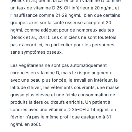
(Holick et al.) définit la carence en vitamine D comme
Gàidhlig
un taux de vitamine D 25-OH inférieur à 20 ng/mL et
Euskara
l’insuffisance comme 21-29 ng/mL, bien que certains
Македонски јазик
groupes axés sur la santé osseuse acceptent 20
Latviešu valoda
ng/mL comme adéquat pour de nombreux adultes
(Holick et al., 2011). Les cliniciens ne sont toutefois
Galego
pas d’accord ici, en particulier pour les personnes
অসমীয়া
sans symptômes osseux.
සිංහල
Les végétariens ne sont pas automatiquement
سنڌي
carencés en vitamine D, mais le risque augmente
پښتو
avec une peau plus foncée, le travail en intérieur, la
latitude d’hiver, les vêtements couvrants, une masse
grasse plus élevée et une faible consommation de
Slovenčina
produits laitiers ou d’œufs enrichis. Un patient à
Hrvatski
Londres avec une vitamine D 25-OH à 14 ng/mL en
février n’a pas le même profil que quelqu’un à 31
Suomi
ng/mL en août.
Қазақ тілі