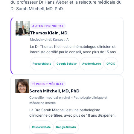
du professeur Dr Hans Weber et la relecture médicale du
Dr Sarah Mitchell, MD, PhD.
AUTEUR PRINCIPAL
Thomas Klein, MD
Médecin-chef, Kantesti AI
Le Dr Thomas Klein est un hématologue clinicien et
interniste certifié par le conseil, avec plus de 15 ans
d’expérience en médecine de laboratoire et en
analyse clinique assistée par l’IA. En tant que
ResearchGate
Google Scholar
Academia.edu
ORCID
directeur médical (Chief Medical Officer) chez
Kantesti AI, il assure la supervision clinique de
l’exactitude médicale du réseau neuronal propriétaire.
Le Dr Klein a publié de nombreux travaux sur
RÉVISEUR MÉDICAL
l’interprétation des biomarqueurs et les diagnostics
Sarah Mitchell, MD, PhD
de laboratoire dans des domaines de la médecine de
Conseiller médical en chef - Pathologie clinique et
laboratoire.
médecine interne
La Dre Sarah Mitchell est une pathologiste
clinicienne certifiée, avec plus de 18 ans d’expérience
en médecine de laboratoire et en analyse
diagnostique. Elle détient des certifications
ResearchGate
Google Scholar
spécialisées en chimie clinique et a publié de