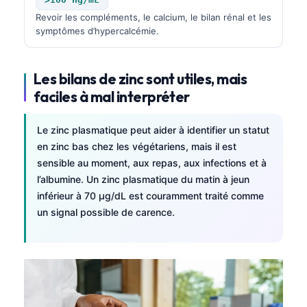
Čeština
Revoir les compléments, le calcium, le bilan rénal et les
日本語
symptômes d’hypercalcémie.
Eesti
Azərbaycan dili
Les bilans de zinc sont utiles, mais
faciles à mal interpréter
Bosanski
Svenska
Le zinc plasmatique peut aider à identifier un statut
Српски језик
en zinc bas chez les végétariens, mais il est
sensible au moment, aux repas, aux infections et à
Íslenska
l’albumine. Un zinc plasmatique du matin à jeun
Հայերեն
inférieur à 70 µg/dL est couramment traité comme
Bahasa Indonesia
un signal possible de carence.
हिन्दी
Nederlands
Dansk
Български