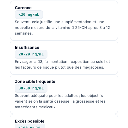
Carence
தமிழ்
<20 ng/mL
తెలుగు
Souvent, cela justifie une supplémentation et une
मराठी
nouvelle mesure de la vitamine D 25-OH après 8 à 12
semaines.
اردو
বাংলা
Insuffisance
20-29 ng/mL
Shqip
Envisager la D3, l’alimentation, l’exposition au soleil et
Magyar
les facteurs de risque plutôt que des mégadoses.
Slovenščina
Zone cible fréquente
한국어
30-50 ng/mL
Polski
Souvent adéquate pour les adultes ; les objectifs
varient selon la santé osseuse, la grossesse et les
Lietuvių kalba
antécédents médicaux.
Русский
Excès possible
ქართული
>100 ng/mL