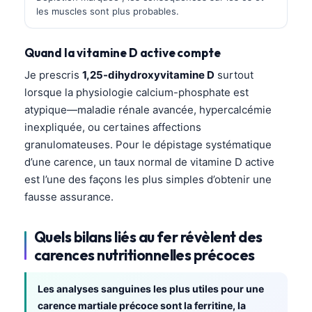
les muscles sont plus probables.
Frysk
Esperanto
Quand la vitamine D active compte
Беларуская мова
Je prescris
1,25-dihydroxyvitamine D
surtout
Татар теле
lorsque la physiologie calcium-phosphate est
Кыргызча
atypique—maladie rénale avancée, hypercalcémie
inexpliquée, ou certaines affections
ئۇيغۇرچە
granulomateuses. Pour le dépistage systématique
Cebuano
d’une carence, un taux normal de vitamine D active
Basa Jawa
est l’une des façons les plus simples d’obtenir une
fausse assurance.
ພາສາລາວ
Монгол
Quels bilans liés au fer révèlent des
Afrikaans
carences nutritionnelles précoces
العربية المغربية
Les analyses sanguines les plus utiles pour une
Occitan
carence martiale précoce sont la ferritine, la