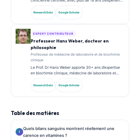
clinicienne certifiée, avec plus de 18 ans d’expérience
en médecine de laboratoire et en analyse
diagnostique. Elle détient des certifications
ResearchGate
Google Scholar
spécialisées en chimie clinique et a publié de
nombreux travaux sur des panels de biomarqueurs et
l’analyse de laboratoire en pratique clinique.
EXPERT CONTRIBUTEUR
Professeur Hans Weber, docteur en
philosophie
Professeur de médecine de laboratoire et de biochimie
clinique
Le Prof. Dr Hans Weber apporte 30+ ans d’expertise
en biochimie clinique, médecine de laboratoire et
recherche sur les biomarqueurs. Ancien président de
la Société allemande de chimie clinique, il se
ResearchGate
Google Scholar
spécialise dans l’analyse des panels diagnostiques, la
standardisation des biomarqueurs et la médecine de
laboratoire assistée par IA.
Table des matières
Quels bilans sanguins montrent réellement une
carence en vitamines ?