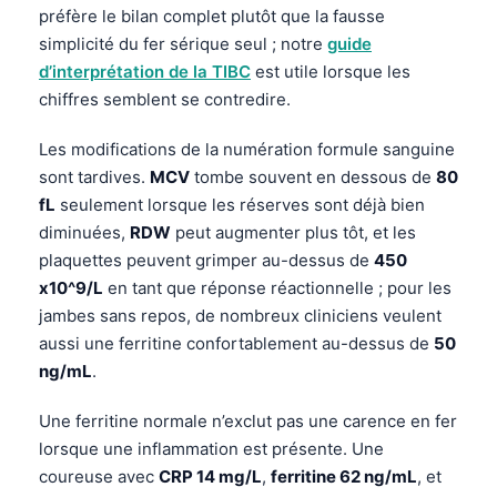
préfère le bilan complet plutôt que la fausse
தமிழ்
simplicité du fer sérique seul ; notre
guide
తెలుగు
d’interprétation de la TIBC
est utile lorsque les
chiffres semblent se contredire.
मराठी
اردو
Les modifications de la numération formule sanguine
sont tardives.
MCV
tombe souvent en dessous de
80
বাংলা
fL
seulement lorsque les réserves sont déjà bien
Shqip
diminuées,
RDW
peut augmenter plus tôt, et les
Magyar
plaquettes peuvent grimper au-dessus de
450
x10^9/L
en tant que réponse réactionnelle ; pour les
Slovenščina
jambes sans repos, de nombreux cliniciens veulent
한국어
aussi une ferritine confortablement au-dessus de
50
Polski
ng/mL
.
Lietuvių kalba
Une ferritine normale n’exclut pas une carence en fer
Русский
lorsque une inflammation est présente. Une
ქართული
coureuse avec
CRP 14 mg/L
,
ferritine 62 ng/mL
, et