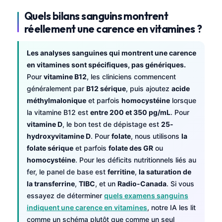
Quels bilans sanguins montrent
réellement une carence en vitamines ?
Les analyses sanguines qui montrent une carence
en vitamines sont spécifiques, pas génériques.
Pour
vitamine B12
, les cliniciens commencent
généralement par
B12 sérique
, puis ajoutez
acide
méthylmalonique
et parfois
homocystéine
lorsque
la vitamine B12 est
entre 200 et 350 pg/mL
. Pour
vitamine D
, le bon test de dépistage est
25-
hydroxyvitamine D
. Pour
folate
, nous utilisons
la
folate sérique
et parfois
folate des GR
ou
homocystéine
. Pour les déficits nutritionnels liés au
fer, le panel de base est
ferritine
,
la saturation de
la transferrine
,
TIBC
, et un
Radio-Canada
. Si vous
essayez de déterminer
quels examens sanguins
indiquent une carence en vitamines
, notre IA les lit
comme un schéma plutôt que comme un seul