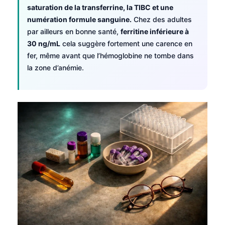
Gàidhlig
saturation de la transferrine, la TIBC et une
Euskara
numération formule sanguine.
Chez des adultes
par ailleurs en bonne santé,
ferritine inférieure à
Македонски јазик
30 ng/mL
cela suggère fortement une carence en
Latviešu valoda
fer, même avant que l’hémoglobine ne tombe dans
Galego
la zone d’anémie.
অসমীয়া
සිංහල
سنڌي
پښتو
Slovenčina
Hrvatski
Suomi
Қазақ тілі