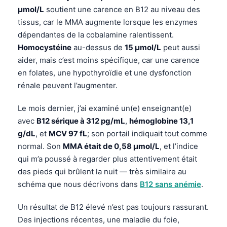
µmol/L
soutient une carence en B12 au niveau des
tissus, car le MMA augmente lorsque les enzymes
dépendantes de la cobalamine ralentissent.
Homocystéine
au-dessus de
15 µmol/L
peut aussi
aider, mais c’est moins spécifique, car une carence
en folates, une hypothyroïdie et une dysfonction
rénale peuvent l’augmenter.
Le mois dernier, j’ai examiné un(e) enseignant(e)
avec
B12 sérique à 312 pg/mL
,
hémoglobine 13,1
g/dL
, et
MCV 97 fL
; son portail indiquait tout comme
normal. Son
MMA était de 0,58 µmol/L
, et l’indice
qui m’a poussé à regarder plus attentivement était
des pieds qui brûlent la nuit — très similaire au
schéma que nous décrivons dans
B12 sans anémie
.
Un résultat de B12 élevé n’est pas toujours rassurant.
Des injections récentes, une maladie du foie,