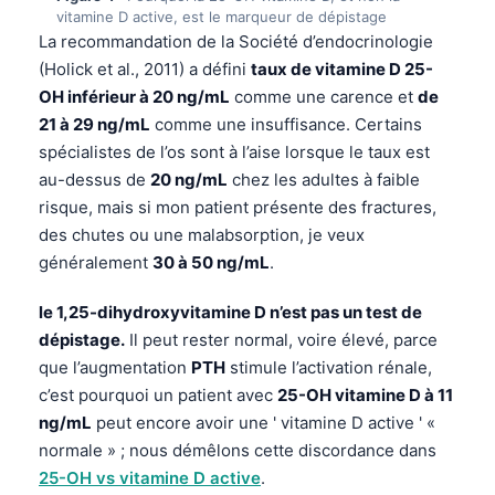
vitamine D active, est le marqueur de dépistage
La recommandation de la Société d’endocrinologie
(Holick et al., 2011) a défini
taux de vitamine D 25-
OH inférieur à 20 ng/mL
comme une carence et
de
21 à 29 ng/mL
comme une insuffisance. Certains
spécialistes de l’os sont à l’aise lorsque le taux est
au-dessus de
20 ng/mL
chez les adultes à faible
risque, mais si mon patient présente des fractures,
des chutes ou une malabsorption, je veux
généralement
30 à 50 ng/mL
.
le 1,25-dihydroxyvitamine D n’est pas un test de
dépistage.
Il peut rester normal, voire élevé, parce
que l’augmentation
PTH
stimule l’activation rénale,
c’est pourquoi un patient avec
25-OH vitamine D à 11
ng/mL
peut encore avoir une ' vitamine D active ' «
normale » ; nous démêlons cette discordance dans
25-OH vs vitamine D active
.