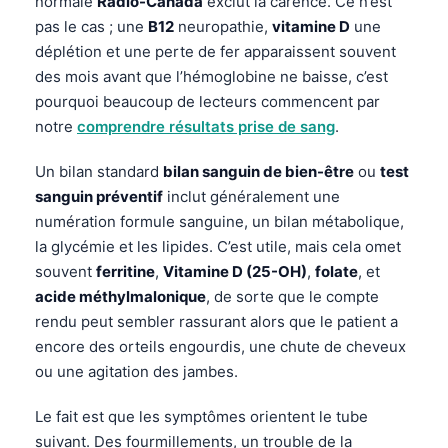
normale
Radio-Canada
exclut la carence. Ce n’est
pas le cas ; une
B12
neuropathie,
vitamine D
une
déplétion et une perte de fer apparaissent souvent
des mois avant que l’hémoglobine ne baisse, c’est
pourquoi beaucoup de lecteurs commencent par
notre
comprendre résultats prise de sang
.
Un bilan standard
bilan sanguin de bien-être
ou
test
sanguin préventif
inclut généralement une
numération formule sanguine, un bilan métabolique,
la glycémie et les lipides. C’est utile, mais cela omet
souvent
ferritine
,
Vitamine D (25-OH)
,
folate
, et
acide méthylmalonique
, de sorte que le compte
rendu peut sembler rassurant alors que le patient a
encore des orteils engourdis, une chute de cheveux
ou une agitation des jambes.
Le fait est que les symptômes orientent le tube
suivant. Des fourmillements, un trouble de la