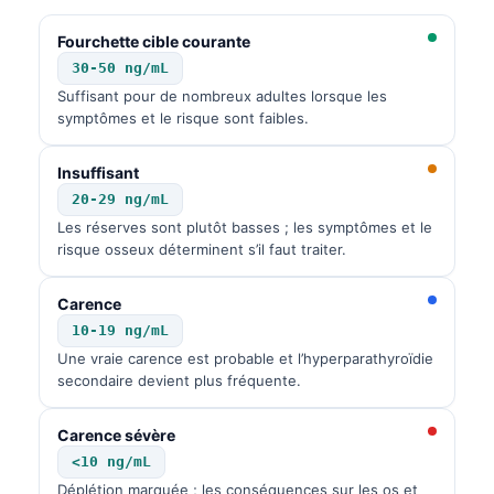
Fourchette cible courante
30-50 ng/mL
Suffisant pour de nombreux adultes lorsque les
symptômes et le risque sont faibles.
Insuffisant
20-29 ng/mL
Les réserves sont plutôt basses ; les symptômes et le
risque osseux déterminent s’il faut traiter.
Carence
10-19 ng/mL
Une vraie carence est probable et l’hyperparathyroïdie
secondaire devient plus fréquente.
Carence sévère
Norsk bokmål
<10 ng/mL
Ślōnskŏ gŏdka
Déplétion marquée ; les conséquences sur les os et