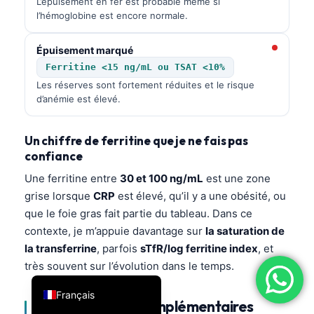
L’épuisement en fer est probable même si
l’hémoglobine est encore normale.
فارسی
简体中文
Épuisement marqué
Română
Ferritine <15 ng/mL ou TSAT <10%
Les réserves sont fortement réduites et le risque
Türkçe
d’anémie est élevé.
Ελληνικά
Português
Un chiffre de ferritine que je ne fais pas
confiance
Español
Une ferritine entre
30 et 100 ng/mL
est une zone
Italiano
grise lorsque
CRP
est élevé, qu’il y a une obésité, ou
עִבְרִית
que le foie gras fait partie du tableau. Dans ce
العربية
contexte, je m’appuie davantage sur
la saturation de
la transferrine
, parfois
sTfR/log ferritine index
, et
Deutsch
très souvent sur l’évolution dans le temps.
English
Français
Quels examens complémentaires