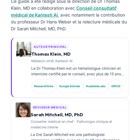
Ce guide a été rédigé sous la direction de
Dr Thomas
Klein, MD
en collaboration avec
Conseil consultatif
médical de Kantesti AI
, avec notamment la contribution
du professeur Dr Hans Weber et la relecture médicale du
Dr Sarah Mitchell, MD, PhD.
AUTEUR PRINCIPAL
Thomas Klein, MD
Médecin-chef, Kantesti AI
Le Dr Thomas Klein est un hématologue clinicien et
interniste certifié par le conseil, avec plus de 15 ans
d’expérience en médecine de laboratoire et en
analyse clinique assistée par l’IA. En tant que
ResearchGate
Google Scholar
Academia.edu
ORCID
directeur médical (Chief Medical Officer) chez
Kantesti AI, il assure la supervision clinique de
l’exactitude médicale du réseau neuronal propriétaire.
Le Dr Klein a publié de nombreux travaux sur
RÉVISEUR MÉDICAL
l’interprétation des biomarqueurs et les diagnostics
Sarah Mitchell, MD, PhD
de laboratoire dans des domaines de la médecine de
Conseiller médical en chef - Pathologie clinique et
laboratoire.
médecine interne
La Dre Sarah Mitchell est une pathologiste