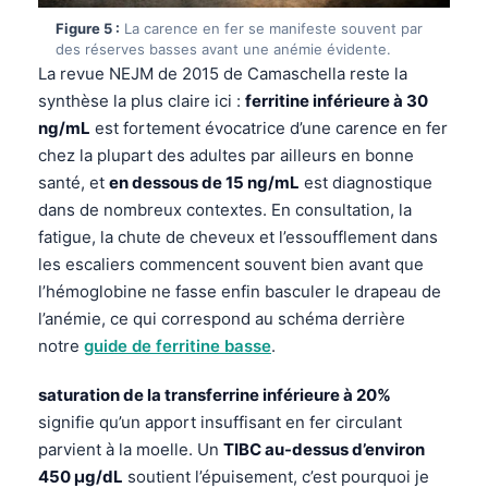
Català
Figure 5 :
La carence en fer se manifeste souvent par
des réserves basses avant une anémie évidente.
O‘zbekcha
La revue NEJM de 2015 de Camaschella reste la
Українська
synthèse la plus claire ici :
ferritine inférieure à 30
አማርኛ
ng/mL
est fortement évocatrice d’une carence en fer
chez la plupart des adultes par ailleurs en bonne
Kiswahili
santé, et
en dessous de 15 ng/mL
est diagnostique
ភាសាខ្មែរ
dans de nombreux contextes. En consultation, la
ဗမာစာ
fatigue, la chute de cheveux et l’essoufflement dans
les escaliers commencent souvent bien avant que
ไทย
l’hémoglobine ne fasse enfin basculer le drapeau de
Tagalog
l’anémie, ce qui correspond au schéma derrière
Tiếng Việt
notre
guide de ferritine basse
.
Bahasa Melayu
saturation de la transferrine inférieure à 20%
മലയാളം
signifie qu’un apport insuffisant en fer circulant
ಕನ್ನಡ
parvient à la moelle. Un
TIBC au-dessus d’environ
450 µg/dL
soutient l’épuisement, c’est pourquoi je
ગુજરાતી