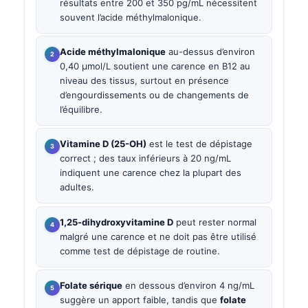
résultats entre 200 et 350 pg/mL nécessitent
souvent l’acide méthylmalonique.
Acide méthylmalonique
au-dessus d’environ
0,40 µmol/L soutient une carence en B12 au
niveau des tissus, surtout en présence
d’engourdissements ou de changements de
l’équilibre.
Vitamine D (25-OH)
est le test de dépistage
correct ; des taux inférieurs à 20 ng/mL
indiquent une carence chez la plupart des
adultes.
1,25-dihydroxyvitamine D
peut rester normal
malgré une carence et ne doit pas être utilisé
comme test de dépistage de routine.
Folate sérique
en dessous d’environ 4 ng/mL
suggère un apport faible, tandis que
folate