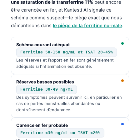
une saturation de la transferrine 11%
peut encore
Čeština
être carencée en fer, et Kantesti AI signale ce
日本語
schéma comme suspect—le piège exact que nous
Eesti
démantelons dans
le piège de la ferritine normale
.
Azərbaycan dili
Bosanski
Schéma courant adéquat
Ferritine 50-150 ng/mL et TSAT 20-45%
Svenska
Les réserves et l’apport en fer sont généralement
Српски језик
adéquats si l’inflammation est absente.
Íslenska
Réserves basses possibles
Հայերեն
Ferritine 30-49 ng/mL
Bahasa Indonesia
Des symptômes peuvent survenir ici, en particulier en
cas de pertes menstruelles abondantes ou
हिन्दी
d’entraînement d’endurance.
Nederlands
Carence en fer probable
Dansk
Ferritine <30 ng/mL ou TSAT <20%
Български