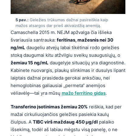
Frysk
Esperanto
5 pav.:
Geležies trūkumas dažnai pasireiškia kaip
mažos atsargos dar prieš akivaizdžią anemiją.
Беларуская мова
Camaschella 2015 m. NEJM apžvalga čia išlieka
Татар теле
švariausia santrauka:
feritinas, mažesnis nei 30
Кыргызча
ng/mL
daugeliu atvejų labai tikėtinai rodo geležies
stoką daugumai kitu atžvilgiu sveikų suaugusiųjų, o
ئۇيغۇرچە
žemiau 15 ng/mL
daugelyje situacijų yra diagnostinė.
Cebuano
Kabinete nuovargis, plaukų slinkimas ir dusulys lipant
Basa Jawa
laiptais dažnai prasideda gerokai anksčiau, nei
hemoglobinas galiausiai „permeta“ anemijos
ພາສາລາວ
vėliavėlę—tai yra mūsų
mažo ferritino gidas
.
Монгол
Afrikaans
Transferino įsotinimas žemiau 20%
reiškia, kad per
mažai cirkuliuojančios geležies pasiekia kaulų
العربية المغربية
čiulpus. A
TIBC virš maždaug 450 µg/dl
palaiko
Occitan
išsekimą, todėl aš labiau mėgstu visą panelę, o ne