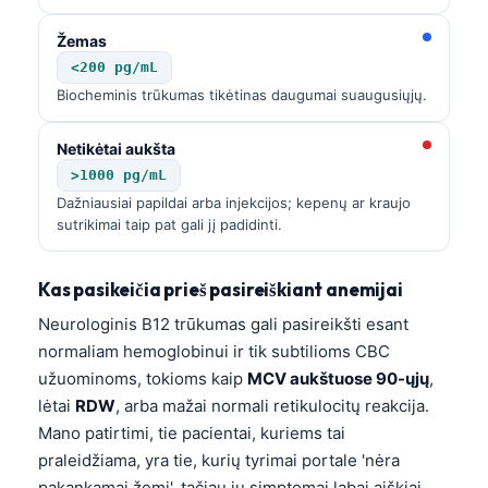
Žemas
<200 pg/mL
Biocheminis trūkumas tikėtinas daugumai suaugusiųjų.
Netikėtai aukšta
>1000 pg/mL
Dažniausiai papildai arba injekcijos; kepenų ar kraujo
sutrikimai taip pat gali jį padidinti.
Kas pasikeičia prieš pasireiškiant anemijai
Neurologinis B12 trūkumas gali pasireikšti esant
normaliam hemoglobinui ir tik subtilioms CBC
užuominoms, tokioms kaip
MCV aukštuose 90-ųjų
,
lėtai
RDW
, arba mažai normali retikulocitų reakcija.
Mano patirtimi, tie pacientai, kuriems tai
praleidžiama, yra tie, kurių tyrimai portale 'nėra
pakankamai žemi', tačiau jų simptomai labai aiškiai