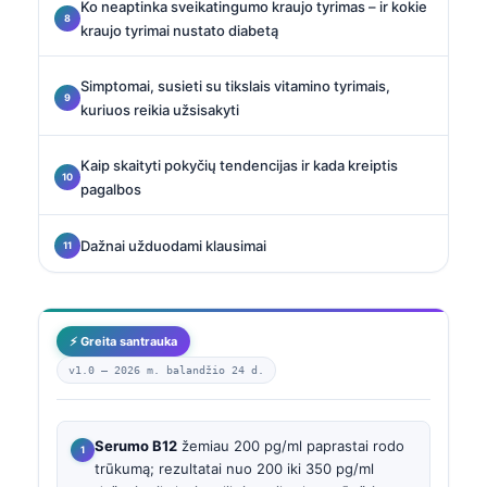
Ko neaptinka sveikatingumo kraujo tyrimas – ir kokie
kraujo tyrimai nustato diabetą
Simptomai, susieti su tikslais vitamino tyrimais,
kuriuos reikia užsisakyti
Kaip skaityti pokyčių tendencijas ir kada kreiptis
pagalbos
Dažnai užduodami klausimai
⚡ Greita santrauka
v1.0 —
2026 m. balandžio 24 d.
Serumo B12
žemiau 200 pg/ml paprastai rodo
trūkumą; rezultatai nuo 200 iki 350 pg/ml