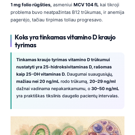
1 mg folio rūgšties,
asmeniui
MCV 104 fL
kai tikroji
problema buvo neatpažintas B12 trūkumas, ir anemija
pagerėjo, tačiau tirpimas toliau progresavo.
Koks yra tinkamas vitamino D kraujo
tyrimas
Tinkamas kraujo tyrimas vitamino D trūkumui
nustatyti yra 25-hidroksivitaminas D, rašomas
kaip 25-OH vitaminas D.
Daugumai suaugusiųjų,
mažiau nei 20 ng/mL
rodo trūkumą,
20–29 ng/ml
dažnai vadinama nepakankamumu, o
30–50 ng/mL
yra praktiškas tikslinis daugelio pacientų intervalas.