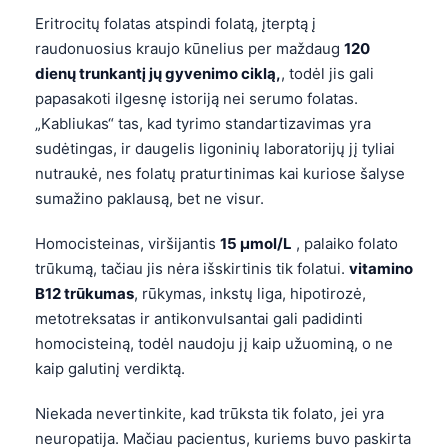
Eritrocitų folatas atspindi folatą, įterptą į
raudonuosius kraujo kūnelius per maždaug
120
dienų trunkantį jų gyvenimo ciklą,
, todėl jis gali
papasakoti ilgesnę istoriją nei serumo folatas.
„Kabliukas“ tas, kad tyrimo standartizavimas yra
sudėtingas, ir daugelis ligoninių laboratorijų jį tyliai
nutraukė, nes folatų praturtinimas kai kuriose šalyse
sumažino paklausą, bet ne visur.
Homocisteinas, viršijantis
15 µmol/L
, palaiko folato
trūkumą, tačiau jis nėra išskirtinis tik folatui.
vitamino
B12 trūkumas
, rūkymas, inkstų liga, hipotirozė,
metotreksatas ir antikonvulsantai gali padidinti
homocisteiną, todėl naudoju jį kaip užuominą, o ne
kaip galutinį verdiktą.
Niekada nevertinkite, kad trūksta tik folato, jei yra
neuropatija. Mačiau pacientus, kuriems buvo paskirta