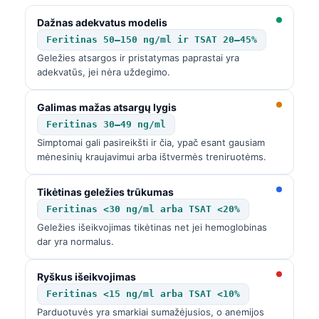
Català
Dažnas adekvatus modelis
O‘zbekcha
Feritinas 50–150 ng/ml ir TSAT 20–45%
Українська
Geležies atsargos ir pristatymas paprastai yra
adekvatūs, jei nėra uždegimo.
አማርኛ
Kiswahili
Galimas mažas atsargų lygis
Feritinas 30–49 ng/ml
ភាសាខ្មែរ
Simptomai gali pasireikšti ir čia, ypač esant gausiam
ဗမာစာ
mėnesinių kraujavimui arba ištvermės treniruotėms.
ไทย
Tikėtinas geležies trūkumas
Tagalog
Feritinas <30 ng/ml arba TSAT <20%
Tiếng Việt
Geležies išeikvojimas tikėtinas net jei hemoglobinas
dar yra normalus.
Bahasa Melayu
മലയാളം
Ryškus išeikvojimas
ಕನ್ನಡ
Feritinas <15 ng/ml arba TSAT <10%
Parduotuvės yra smarkiai sumažėjusios, o anemijos
ગુજરાતી