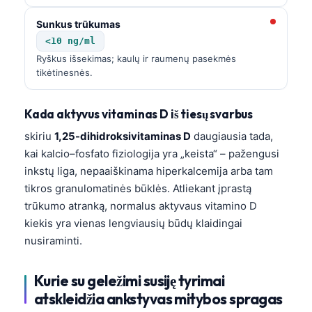
Sunkus trūkumas
<10 ng/ml
Ryškus išsekimas; kaulų ir raumenų pasekmės
tikėtinesnės.
Kada aktyvus vitaminas D iš tiesų svarbus
skiriu
1,25-dihidroksivitaminas D
daugiausia tada,
kai kalcio–fosfato fiziologija yra „keista“ – pažengusi
inkstų liga, nepaaiškinama hiperkalcemija arba tam
tikros granulomatinės būklės. Atliekant įprastą
trūkumo atranką, normalus aktyvaus vitamino D
kiekis yra vienas lengviausių būdų klaidingai
nusiraminti.
Kurie su geležimi susiję tyrimai
atskleidžia ankstyvas mitybos spragas