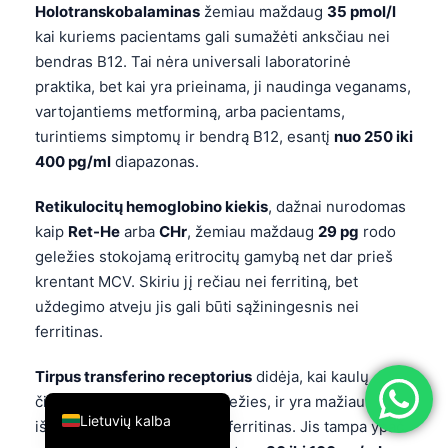
Holotranskobalaminas
žemiau maždaug
35 pmol/l
简体中文
kai kuriems pacientams gali sumažėti anksčiau nei
Română
bendras B12. Tai nėra universali laboratorinė
praktika, bet kai yra prieinama, ji naudinga veganams,
Türkçe
vartojantiems metforminą, arba pacientams,
Ελληνικά
turintiems simptomų ir bendrą B12, esantį
nuo 250 iki
Português
400 pg/ml
diapazonas.
Español
Retikulocitų hemoglobino kiekis
, dažnai nurodomas
Italiano
kaip
Ret-He
arba
CHr
, žemiau maždaug
29 pg
rodo
עִבְרִית
geležies stokojamą eritrocitų gamybą net dar prieš
krentant MCV. Skiriu jį rečiau nei ferritiną, bet
Français
uždegimo atveju jis gali būti sąžiningesnis nei
العربية
ferritinas.
Deutsch
Tirpus transferino receptorius
didėja, kai kaulų
English
čiulpų ląstelėms trūksta geležies, ir yra mažiau
Lietuvių kalba
iškreipiamas uždegimo nei ferritinas. Jis tampa ypač