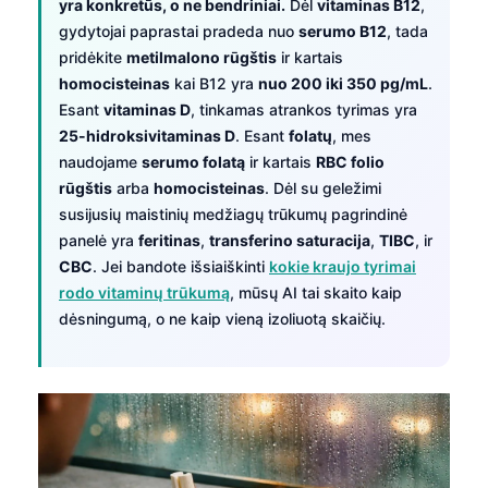
yra konkretūs, o ne bendriniai.
Dėl
vitaminas B12
,
gydytojai paprastai pradeda nuo
serumo B12
, tada
pridėkite
metilmalono rūgštis
ir kartais
homocisteinas
kai B12 yra
nuo 200 iki 350 pg/mL
.
Esant
vitaminas D
, tinkamas atrankos tyrimas yra
25-hidroksivitaminas D
. Esant
folatų
, mes
naudojame
serumo folatą
ir kartais
RBC folio
rūgštis
arba
homocisteinas
. Dėl su geležimi
susijusių maistinių medžiagų trūkumų pagrindinė
panelė yra
feritinas
,
transferino saturacija
,
TIBC
, ir
CBC
. Jei bandote išsiaiškinti
kokie kraujo tyrimai
rodo vitaminų trūkumą
, mūsų AI tai skaito kaip
dėsningumą, o ne kaip vieną izoliuotą skaičių.