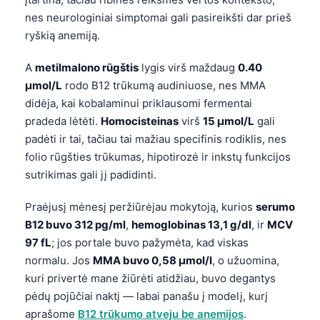
nes neurologiniai simptomai gali pasireikšti dar prieš
ryškią anemiją.
A
metilmalono rūgštis
lygis virš maždaug
0.40
µmol/L
rodo B12 trūkumą audiniuose, nes MMA
didėja, kai kobalaminui priklausomi fermentai
pradeda lėtėti.
Homocisteinas
virš
15 µmol/L
gali
padėti ir tai, tačiau tai mažiau specifinis rodiklis, nes
folio rūgšties trūkumas, hipotirozė ir inkstų funkcijos
sutrikimas gali jį padidinti.
Praėjusį mėnesį peržiūrėjau mokytoją, kurios
serumo
B12 buvo 312 pg/ml
,
hemoglobinas 13,1 g/dl
, ir
MCV
97 fL
; jos portale buvo pažymėta, kad viskas
normalu. Jos
MMA buvo 0,58 µmol/l
, o užuomina,
kuri privertė mane žiūrėti atidžiau, buvo degantys
pėdų pojūčiai naktį — labai panašu į modelį, kurį
aprašome
B12 trūkumo atveju be anemijos
.