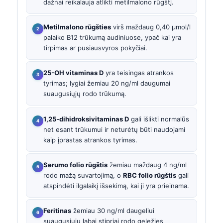
dažnai reikalauja atlikti metilmalono rūgštį.
Metilmalono rūgšties
virš maždaug 0,40 µmol/l
palaiko B12 trūkumą audiniuose, ypač kai yra
tirpimas ar pusiausvyros pokyčiai.
25-OH vitaminas D
yra teisingas atrankos
tyrimas; lygiai žemiau 20 ng/ml daugumai
suaugusiųjų rodo trūkumą.
1,25-dihidroksivitaminas D
gali išlikti normalūs
net esant trūkumui ir neturėtų būti naudojami
kaip įprastas atrankos tyrimas.
Serumo folio rūgštis
žemiau maždaug 4 ng/ml
rodo mažą suvartojimą, o
RBC folio rūgštis
gali
atspindėti ilgalaikį išsekimą, kai ji yra prieinama.
Feritinas
žemiau 30 ng/ml daugeliui
suaugusiųjų labai stipriai rodo geležies