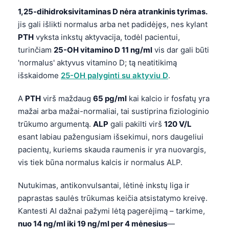
1,25-dihidroksivitaminas D nėra atrankinis tyrimas.
jis gali išlikti normalus arba net padidėjęs, nes kylant
PTH
vyksta inkstų aktyvacija, todėl pacientui,
turinčiam
25-OH vitamino D 11 ng/ml
vis dar gali būti
'normalus' aktyvus vitamino D; tą neatitikimą
išskaidome
25-OH palyginti su aktyviu D
.
A
PTH
virš maždaug
65 pg/ml
kai kalcio ir fosfatų yra
mažai arba mažai-normaliai, tai sustiprina fiziologinio
trūkumo argumentą.
ALP
gali pakilti virš
120 V/L
esant labiau pažengusiam išsekimui, nors daugeliui
pacientų, kuriems skauda raumenis ir yra nuovargis,
vis tiek būna normalus kalcis ir normalus ALP.
Nutukimas, antikonvulsantai, lėtinė inkstų liga ir
paprastas saulės trūkumas keičia atsistatymo kreivę.
Kantesti AI dažnai pažymi lėtą pagerėjimą – tarkime,
nuo 14 ng/ml iki 19 ng/ml per 4 mėnesius
—