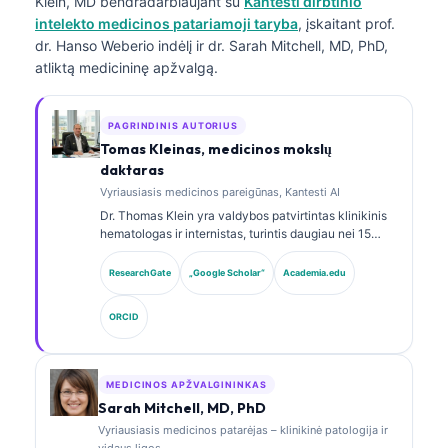
Klein, MD
bendradarbiaujant su
Kantesti dirbtinio
intelekto medicinos patariamoji taryba
, įskaitant prof.
dr. Hanso Weberio indėlį ir dr. Sarah Mitchell, MD, PhD,
atliktą medicininę apžvalgą.
PAGRINDINIS AUTORIUS
Tomas Kleinas, medicinos mokslų
daktaras
Vyriausiasis medicinos pareigūnas, Kantesti AI
Dr. Thomas Klein yra valdybos patvirtintas klinikinis
hematologas ir internistas, turintis daugiau nei 15
metų patirtį laboratorinės medicinos ir AI pagalba
atliekamos klinikinės analizės srityse. Būdamas
ResearchGate
„Google Scholar“
Academia.edu
Kantesti AI vyriausiuoju medicinos pareigūnu, jis
užtikrina klinikinę nuosavo neuroninio tinklo
ORCID
medicininio tikslumo priežiūrą. Dr. Klein yra plačiai
publikavęs biomarkerių interpretavimo ir
laboratorinės diagnostikos laboratorinės medicinos
temomis.
MEDICINOS APŽVALGININKAS
Sarah Mitchell, MD, PhD
Vyriausiasis medicinos patarėjas – klinikinė patologija ir
vidaus ligos