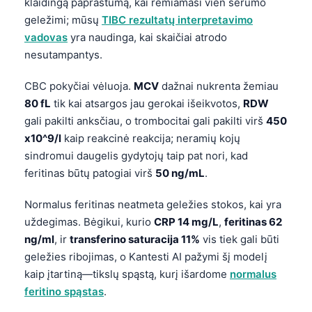
Gàidhlig
klaidingą paprastumą, kai remiamasi vien serumo
geležimi; mūsų
TIBC rezultatų interpretavimo
Euskara
vadovas
yra naudinga, kai skaičiai atrodo
Македонски јазик
nesutampantys.
Latviešu valoda
CBC pokyčiai vėluoja.
MCV
dažnai nukrenta žemiau
Galego
80 fL
tik kai atsargos jau gerokai išeikvotos,
RDW
অসমীয়া
gali pakilti anksčiau, o trombocitai gali pakilti virš
450
x10^9/l
kaip reakcinė reakcija; neramių kojų
සිංහල
sindromui daugelis gydytojų taip pat nori, kad
سنڌي
feritinas būtų patogiai virš
50 ng/mL
.
پښتو
Normalus feritinas neatmeta geležies stokos, kai yra
uždegimas. Bėgikui, kurio
CRP 14 mg/L
,
feritinas 62
Slovenčina
ng/ml
, ir
transferino saturacija 11%
vis tiek gali būti
Hrvatski
geležies ribojimas, o Kantesti AI pažymi šį modelį
kaip įtartiną—tikslų spąstą, kurį išardome
normalus
Suomi
feritino spąstas
.
Қазақ тілі