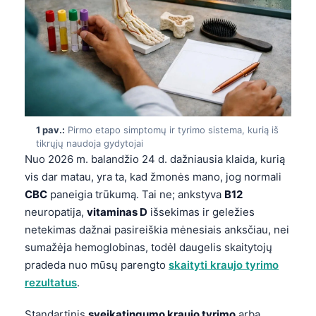
1 pav.:
Pirmo etapo simptomų ir tyrimo sistema, kurią iš
tikrųjų naudoja gydytojai
Nuo 2026 m. balandžio 24 d. dažniausia klaida, kurią
vis dar matau, yra ta, kad žmonės mano, jog normali
CBC
paneigia trūkumą. Tai ne; ankstyva
B12
neuropatija,
vitaminas D
išsekimas ir geležies
netekimas dažnai pasireiškia mėnesiais anksčiau, nei
sumažėja hemoglobinas, todėl daugelis skaitytojų
pradeda nuo mūsų parengto
skaityti kraujo tyrimo
rezultatus
.
Standartinis
sveikatingumo kraujo tyrimo
arba