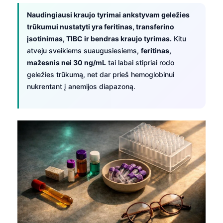
Naudingiausi kraujo tyrimai ankstyvam geležies
trūkumui nustatyti yra feritinas, transferino
įsotinimas, TIBC ir bendras kraujo tyrimas.
Kitu
atveju sveikiems suaugusiesiems,
feritinas,
mažesnis nei 30 ng/mL
tai labai stipriai rodo
geležies trūkumą, net dar prieš hemoglobinui
nukrentant į anemijos diapazoną.
Norsk bokmål
Ślōnskŏ gŏdka