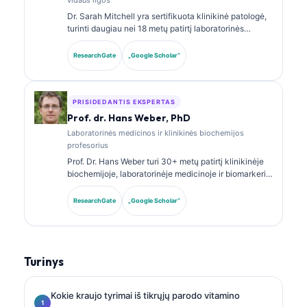
Dr. Sarah Mitchell yra sertifikuota klinikinė patologė,
turinti daugiau nei 18 metų patirtį laboratorinės
medicinos ir diagnostinės analizės srityje. Ji turi
klinikinės chemijos specializacijos sertifikatus ir
ResearchGate
„Google Scholar“
plačiai publikavo biomarkerių panelių bei
laboratorinės analizės klausimais klinikinėje
praktikoje.
PRISIDEDANTIS EKSPERTAS
Prof. dr. Hans Weber, PhD
Laboratorinės medicinos ir klinikinės biochemijos
profesorius
Prof. Dr. Hans Weber turi 30+ metų patirtį klinikinėje
biochemijoje, laboratorinėje medicinoje ir biomarkerių
tyrimuose. Buvęs Vokietijos klinikinės chemijos
draugijos prezidentas, jis specializuojasi diagnostinių
ResearchGate
„Google Scholar“
panelių analizėje, biomarkerių standartizavime ir AI
paremtos laboratorinės medicinos srityje.
Turinys
Kokie kraujo tyrimai iš tikrųjų parodo vitamino