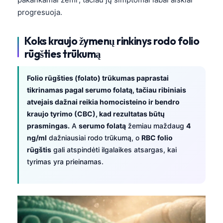
progresuoja.
Koks kraujo žymenų rinkinys rodo folio
rūgšties trūkumą
Folio rūgšties (folato) trūkumas paprastai
tikrinamas pagal serumo folatą, tačiau ribiniais
atvejais dažnai reikia homocisteino ir bendro
kraujo tyrimo (CBC), kad rezultatas būtų
prasmingas.
A
serumo folatą
žemiau maždaug
4
ng/ml
dažniausiai rodo trūkumą, o
RBC folio
rūgštis
gali atspindėti ilgalaikes atsargas, kai
tyrimas yra prieinamas.