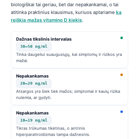
biologiškai tai geriau, bet dar nepakankamai, o tai
atitinka praktinius klausimus, kuriuos aptariame
ką
reiškia mažas vitamino D kiekis
.
Dažnas tikslinis intervalas
30–50 ng/ml
Tinka daugeliui suaugusiųjų, kai simptomų ir rizikos yra
mažai.
Nepakankamas
20–29 ng/ml
Atsargos yra šiek tiek mažos; simptomai ir kaulų rizika
nulemia, ar gydyti.
Nepakankamas
10–19 ng/ml
Tikras trūkumas tikėtinas, o antrinis
hiperparatiroidizmas tampa dažnesnis.