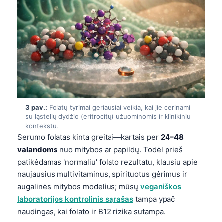
3 pav.:
Folatų tyrimai geriausiai veikia, kai jie derinami
su ląstelių dydžio (eritrocitų) užuominomis ir klinikiniu
kontekstu.
Serumo folatas kinta greitai—kartais per
24–48
valandoms
nuo mitybos ar papildų. Todėl prieš
patikėdamas 'normaliu' folato rezultatu, klausiu apie
naujausius multivitaminus, spirituotus gėrimus ir
augalinės mitybos modelius; mūsų
veganiškos
laboratorijos kontrolinis sąrašas
tampa ypač
naudingas, kai folato ir B12 rizika sutampa.