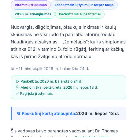
Vitaminų trūkumas
Laboratorinių tyrimų interpretacija
2026 m. atnaujinimas
Pacientams suprantamai
Nuovargis, dilgčiojimas, plaukų slinkimas ir kaulų
skausmas ne visi rodo tą patį laboratorinį rodiklį.
Naudingas atsakymas – „žemėlapis“: kuris simptomas
atitinka B12, vitamino D, folio rūgštį, feritiną ar kažką,
kas iš pirmo žvilgsnio atrodo normalu.
📖 ~11 minučių
📅
2026 m. balandžio 24 d.
📝 Paskelbta:
2026 m. balandžio 24 d.
🩺 Mediciniškai peržiūrėta:
2026 m. liepos 13 d.
✅ Pagrįsta įrodymais
🔄 Paskutinį kartą atnaujinta:
2026 m. liepos 13 d.
Šis vadovas buvo parengtas vadovaujant
Dr. Thomas