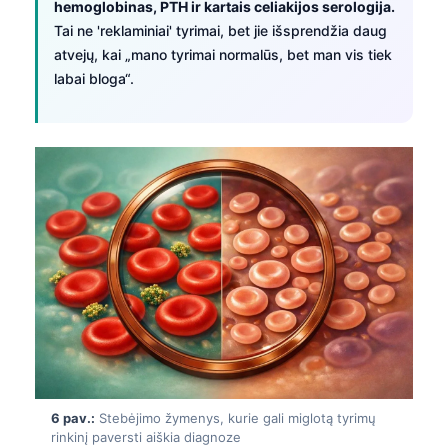
hemoglobinas, PTH ir kartais celiakijos serologija.
日本語
Tai ne 'reklaminiai' tyrimai, bet jie išsprendžia daug
Eesti
atvejų, kai „mano tyrimai normalūs, bet man vis tiek
Azərbaycan dili
labai bloga“.
Bosanski
Svenska
Српски језик
Íslenska
Հայերեն
Bahasa Indonesia
हिन्दी
Nederlands
Dansk
Български
6 pav.:
Stebėjimo žymenys, kurie gali miglotą tyrimų
rinkinį paversti aiškia diagnoze
فارسی