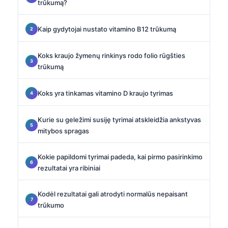
trūkumą?
Kaip gydytojai nustato vitamino B12 trūkumą
Koks kraujo žymenų rinkinys rodo folio rūgšties
trūkumą
Koks yra tinkamas vitamino D kraujo tyrimas
Kurie su geležimi susiję tyrimai atskleidžia ankstyvas
mitybos spragas
Kokie papildomi tyrimai padeda, kai pirmo pasirinkimo
rezultatai yra ribiniai
Kodėl rezultatai gali atrodyti normalūs nepaisant
trūkumo