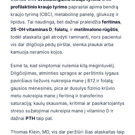
profilaktinio kraujo tyrimo
paprastai apima bendrą
kraujo tyrimą (CBC), metabolinę panelę, gliukozę ir
lipidus. Tai naudinga, bet dažnai praleidžia
feritinas
,
25-OH vitaminas D
,
folatų
, ir
metilmalono rūgštis
,
todėl ataskaita gali atrodyti raminanti, nors pacientui
vis dar dilgčioja pėdų pirštai, slenka plaukai arba
kamuoja neramios kojos.
Esmė ta, kad simptomai nulemia kitą mėgintuvėlį.
Dilgčiojimas, atminties spragos ar perštintis lygaus
paviršiaus liežuvis nukreipia mane į B12 ir folatą;
gausios mėnesinės, pica ar dusulys fizinio krūvio
metu nukreipia mane į feritiną ir transferino
saturaciją; kaulų skausmas, kritimai ar pasikartojantys
streso sužalojimai nukreipia mane į vitamino D ir
dažnai
PTH
taip pat.
Thomas Klein, MD, vis dar peržiūri šias ataskaitas taip