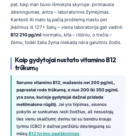
pat, kaip man buvo išmokyta skyriuje: pirmiausia
dėsningumas, antra – laboratorinis žymėjimas.
Kantesti AI mato tą pačią problemą mastu per
įkėlimus iš 127+ šalių – viena laboratorija gali vadinti
B12 210 pg/ml
normaliu, kita – ribiniu, o trečia –
žemu, todėl žalia žyma niekada nėra galutinis žodis.
Kaip gydytojai nustato vitamino B12
trūkumą
Serumo vitamino B12, mažesnis nei 200 pg/mL,
paprastai rodo trūkumą, o nuo 200 iki 350 pg/mL
yra zona, kurioje gydytojai dažnai prideda
metilmalono rūgštį.
Jei yra tirpimas, eisenos
pokytis ar sunkumas rasti žodžius, aš nesustojų
ties vienu skaičiumi; derinu tai su bendru kraujo
tyrimu (CBC) ir dažnai peržiūriu dėsningumą su
mūsų
B12 tyrimo paaiškinimas
.