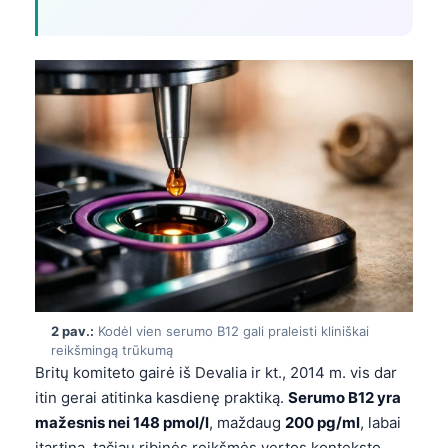
2 pav.:
Kodėl vien serumo B12 gali praleisti kliniškai
reikšmingą trūkumą
Britų komiteto gairė iš Devalia ir kt., 2014 m. vis dar
itin gerai atitinka kasdienę praktiką.
Serumo B12 yra
mažesnis nei 148 pmol/l
, maždaug
200 pg/ml
, labai
įtartina, tačiau ribinės reikšmės vertos konteksto,