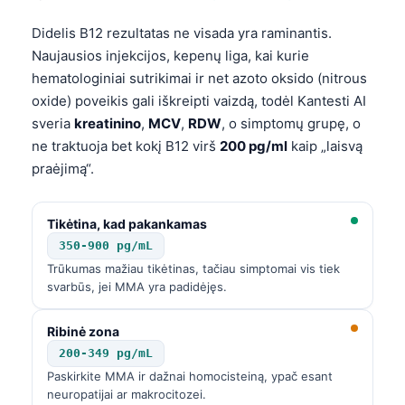
Didelis B12 rezultatas ne visada yra raminantis.
Naujausios injekcijos, kepenų liga, kai kurie
hematologiniai sutrikimai ir net azoto oksido (nitrous
oxide) poveikis gali iškreipti vaizdą, todėl Kantesti AI
sveria
kreatinino
,
MCV
,
RDW
, o simptomų grupę, o
ne traktuoja bet kokį B12 virš
200 pg/ml
kaip „laisvą
praėjimą“.
Tikėtina, kad pakankamas
350-900 pg/mL
Trūkumas mažiau tikėtinas, tačiau simptomai vis tiek
svarbūs, jei MMA yra padidėjęs.
Ribinė zona
200-349 pg/mL
Paskirkite MMA ir dažnai homocisteiną, ypač esant
neuropatijai ar makrocitozei.