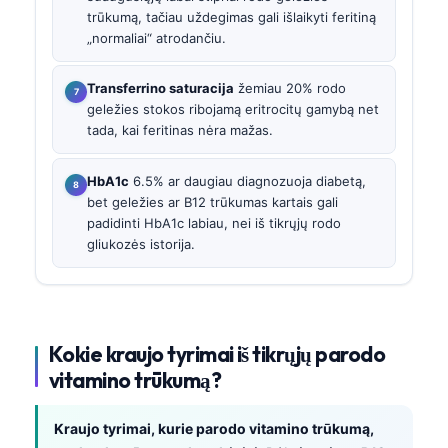
trūkumą, tačiau uždegimas gali išlaikyti feritiną
„normaliai“ atrodančiu.
Transferrino saturacija
žemiau 20% rodo
geležies stokos ribojamą eritrocitų gamybą net
tada, kai feritinas nėra mažas.
HbA1c
6.5% ar daugiau diagnozuoja diabetą,
bet geležies ar B12 trūkumas kartais gali
padidinti HbA1c labiau, nei iš tikrųjų rodo
gliukozės istorija.
Kokie kraujo tyrimai iš tikrųjų parodo
vitamino trūkumą?
Kraujo tyrimai, kurie parodo vitamino trūkumą,