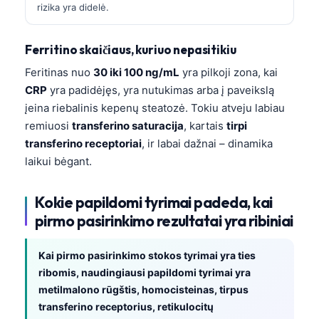
rizika yra didelė.
தமிழ்
తెలుగు
Ferritino skaičiaus, kuriuo nepasitikiu
मराठी
Feritinas nuo
30 iki 100 ng/mL
yra pilkoji zona, kai
CRP
yra padidėjęs, yra nutukimas arba į paveikslą
اردو
įeina riebalinis kepenų steatozė. Tokiu atveju labiau
বাংলা
remiuosi
transferino saturacija
, kartais
tirpi
Shqip
transferino receptoriai
, ir labai dažnai – dinamika
laikui bėgant.
Magyar
Slovenščina
Kokie papildomi tyrimai padeda, kai
한국어
pirmo pasirinkimo rezultatai yra ribiniai
Polski
Kai pirmo pasirinkimo stokos tyrimai yra ties
Русский
ribomis, naudingiausi papildomi tyrimai yra
ქართული
metilmalono rūgštis, homocisteinas, tirpus
Čeština
transferino receptorius, retikulocitų