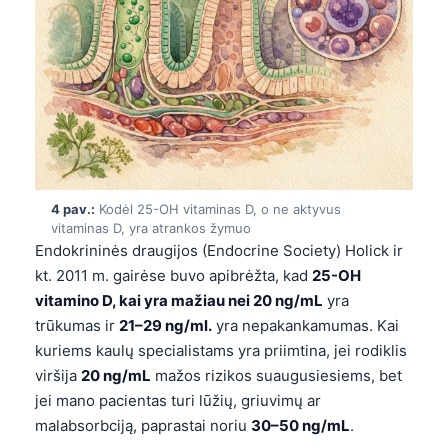
4 pav.:
Kodėl 25-OH vitaminas D, o ne aktyvus
vitaminas D, yra atrankos žymuo
Endokrininės draugijos (Endocrine Society) Holick ir
kt. 2011 m. gairėse buvo apibrėžta, kad
25-OH
vitamino D, kai yra mažiau nei 20 ng/mL
yra
trūkumas ir
21–29 ng/ml.
yra nepakankamumas. Kai
kuriems kaulų specialistams yra priimtina, jei rodiklis
viršija
20 ng/mL
mažos rizikos suaugusiesiems, bet
jei mano pacientas turi lūžių, griuvimų ar
malabsorbciją, paprastai noriu
30–50 ng/mL
.