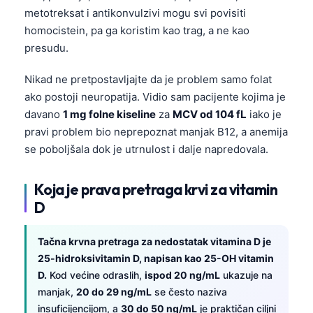
metotreksat i antikonvulzivi mogu svi povisiti
homocistein, pa ga koristim kao trag, a ne kao
presudu.
Nikad ne pretpostavljajte da je problem samo folat
ako postoji neuropatija. Vidio sam pacijente kojima je
davano
1 mg folne kiseline
za
MCV od 104 fL
iako je
pravi problem bio neprepoznat manjak B12, a anemija
se poboljšala dok je utrnulost i dalje napredovala.
Koja je prava pretraga krvi za vitamin
D
Tačna krvna pretraga za nedostatak vitamina D je
25-hidroksivitamin D, napisan kao 25-OH vitamin
D.
Kod većine odraslih,
ispod 20 ng/mL
ukazuje na
manjak,
20 do 29 ng/mL
se često naziva
insuficijencijom, a
30 do 50 ng/mL
je praktičan ciljni