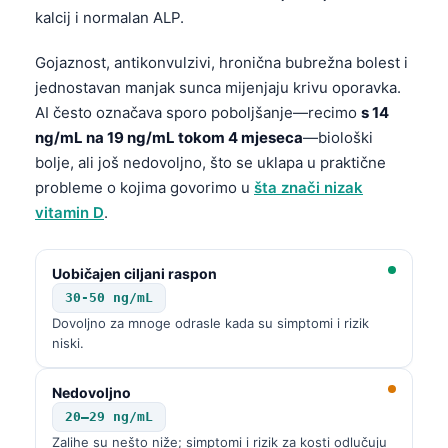
kalcij i normalan ALP.
Goјaznost, antikonvulzivi, hronična bubrežna bolest i
jednostavan manjak sunca mijenjaju krivu oporavka.
AI često označava sporo poboljšanje—recimo
s 14
ng/mL na 19 ng/mL tokom 4 mjeseca
—biološki
bolje, ali još nedovoljno, što se uklapa u praktične
probleme o kojima govorimo u
šta znači nizak
vitamin D
.
Uobičajen ciljani raspon
30-50 ng/mL
Dovoljno za mnoge odrasle kada su simptomi i rizik
niski.
Nedovoljno
20–29 ng/mL
Zalihe su nešto niže; simptomi i rizik za kosti odlučuju