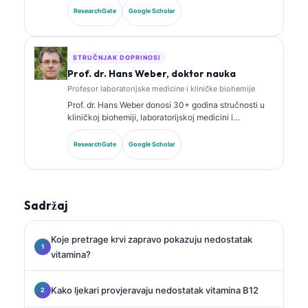
iz kliničke biohemije i opsežno je objavljivala radove
ResearchGate
Google Scholar
o panelima biomarkera i laboratorijskoj analizi u
kliničkoj praksi.
STRUČNJAK DOPRINOSI
Prof. dr. Hans Weber, doktor nauka
Profesor laboratorijske medicine i kliničke biohemije
Prof. dr. Hans Weber donosi 30+ godina stručnosti u
kliničkoj biohemiji, laboratorijskoj medicini i
istraživanju biomarkera. Bivši predsjednik Njemačkog
društva za kliničku hemiju, specijalizovan je za
ResearchGate
Google Scholar
analizu dijagnostičkih panela, standardizaciju
biomarkera i laboratorijsku medicinu uz pomoć AI.
Sadržaj
Koje pretrage krvi zapravo pokazuju nedostatak
vitamina?
Kako ljekari provjeravaju nedostatak vitamina B12