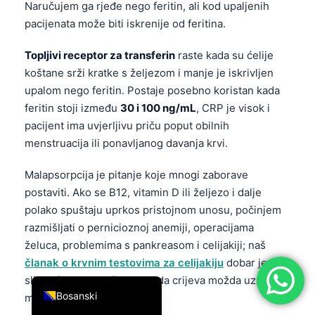
Naručujem ga rjeđe nego feritin, ali kod upaljenih
简体中文
pacijenata može biti iskrenije od feritina.
Română
Topljivi receptor za transferin
raste kada su ćelije
Türkçe
koštane srži kratke s željezom i manje je iskrivljen
Ελληνικά
upalom nego feritin. Postaje posebno koristan kada
feritin stoji između
30 i 100 ng/mL
, CRP je visok i
Português
pacijent ima uvjerljivu priču poput obilnih
Español
menstruacija ili ponavljanog davanja krvi.
Italiano
Malapsorpcija je pitanje koje mnogi zaborave
עִבְרִית
postaviti. Ako se B12, vitamin D ili željezo i dalje
Français
polako spuštaju uprkos pristojnom unosu, počinjem
العربية
razmišljati o pernicioznoj anemiji, operacijama
želuca, problemima s pankreasom i celijakiji; naš
Deutsch
članak o krvnim testovima za celijakiju
dobar je
English
sljedeći korak za čitanje kada crijeva možda uzrokuju
Bosanski
manjak.