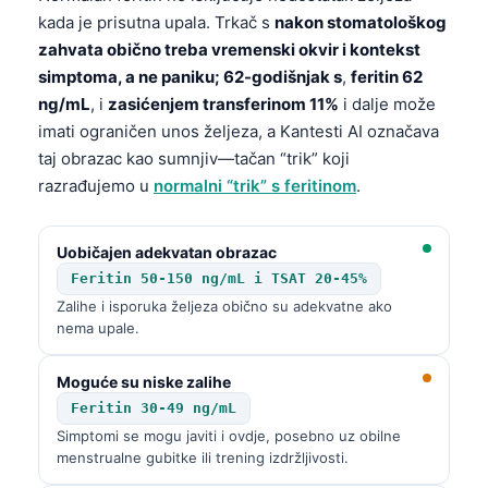
Gàidhlig
kada je prisutna upala. Trkač s
nakon stomatološkog
Euskara
zahvata obično treba vremenski okvir i kontekst
Македонски јазик
simptoma, a ne paniku; 62-godišnjak s
,
feritin 62
ng/mL
, i
zasićenjem transferinom 11%
i dalje može
Latviešu valoda
imati ograničen unos željeza, a Kantesti AI označava
Galego
taj obrazac kao sumnjiv—tačan “trik” koji
অসমীয়া
razrađujemo u
normalni “trik” s feritinom
.
සිංහල
Uobičajen adekvatan obrazac
سنڌي
Feritin 50-150 ng/mL i TSAT 20-45%
پښتو
Zalihe i isporuka željeza obično su adekvatne ako
nema upale.
Slovenčina
Moguće su niske zalihe
Hrvatski
Feritin 30-49 ng/mL
Suomi
Simptomi se mogu javiti i ovdje, posebno uz obilne
menstrualne gubitke ili trening izdržljivosti.
Қазақ тілі