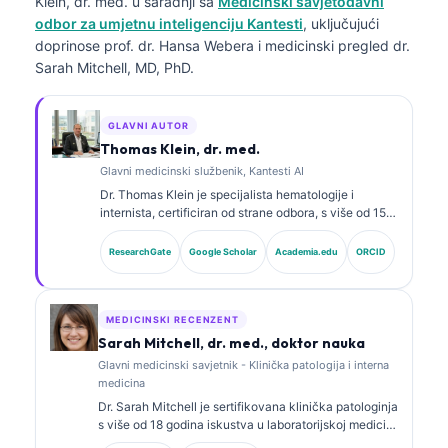
Klein, dr. med.
u saradnji sa
Medicinski savjetodavni
odbor za umjetnu inteligenciju Kantesti
, uključujući
doprinose prof. dr. Hansa Webera i medicinski pregled dr.
Sarah Mitchell, MD, PhD.
GLAVNI AUTOR
Thomas Klein, dr. med.
Glavni medicinski službenik, Kantesti AI
Dr. Thomas Klein je specijalista hematologije i
internista, certificiran od strane odbora, s više od 15
godina iskustva u laboratorijskoj medicini i kliničkoj
analizi uz pomoć vještačke inteligencije. Kao glavni
ResearchGate
Google Scholar
Academia.edu
ORCID
medicinski direktor u Kantesti AI, pruža klinički
nadzor nad medicinskom tačnošću vlasničke
neuronske mreže. Dr. Klein je opsežno objavljivao
radove o interpretaciji biomarkera i laboratorijskoj
MEDICINSKI RECENZENT
dijagnostici na temu laboratorijske medicine.
Sarah Mitchell, dr. med., doktor nauka
Glavni medicinski savjetnik - Klinička patologija i interna
medicina
Dr. Sarah Mitchell je sertifikovana klinička patologinja
s više od 18 godina iskustva u laboratorijskoj medicini
i dijagnostičkoj analizi. Ima specijalističke sertifikate