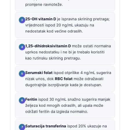
promjene ravnoteže.
25-OH vitamin D
je ispravna skrining pretraga;
vrijednosti ispod 20 ng/mL ukazuju na
nedostatak kod većine odraslih.
1,25-dihidroksivitamin D
može ostati normalna
uprkos nedostatku i ne bi je trebalo koristiti
kao rutinsku skrining pretragu.
Serumski folat
ispod otprilike 4 ng/mL sugerira
nizak unos, dok
RBC folat
može odražavati
dugotrajnije iscrpljivanje kada je dostupan.
Feritin
ispod 30 ng/mL snažno sugerira manjak
željeza kod mnogih odraslih, ali upala može
održati feritin da izgleda normalno.
Saturacija transferina
ispod 20% ukazuje na