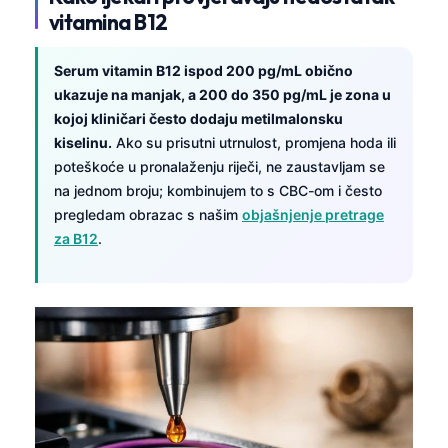
vitamina B12
Serum vitamin B12 ispod 200 pg/mL obično
ukazuje na manjak, a 200 do 350 pg/mL je zona u
kojoj kliničari često dodaju metilmalonsku
kiselinu.
Ako su prisutni utrnulost, promjena hoda ili
poteškoće u pronalaženju riječi, ne zaustavljam se
na jednom broju; kombinujem to s CBC-om i često
pregledam obrazac s našim
objašnjenje pretrage
za B12
.