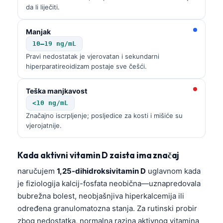
da li liječiti.
Manjak
10–19 ng/mL
Pravi nedostatak je vjerovatan i sekundarni
hiperparatireoidizam postaje sve češći.
Teška manjkavost
<10 ng/mL
Značajno iscrpljenje; posljedice za kosti i mišiće su
vjerojatnije.
Kada aktivni vitamin D zaista ima značaj
naručujem
1,25-dihidroksivitamin D
uglavnom kada
je fiziologija kalcij-fosfata neobična—uznapredovala
bubrežna bolest, neobjašnjiva hiperkalcemija ili
određena granulomatozna stanja. Za rutinski probir
zbog nedostatka, normalna razina aktivnog vitamina