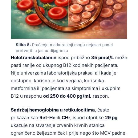
Čeština
日本語
Eesti
Azərbaycan dili
Svenska
Slika 6:
Praćenje markera koji mogu nejasan panel
pretvoriti u jasnu dijagnozu
Српски језик
Holotranskobalamin
ispod približno
35 pmol/L
može
Íslenska
pasti ranije od ukupnog B12 kod nekih pacijenata.
Nije univerzalna laboratorijska praksa, ali kada je
Հայերեն
dostupno, korisno je kod vegana, korisnika
Bahasa Indonesia
metformina ili pacijenata sa simptomima i ukupnim
हिन्दी
B12 u rasponu
od 250 do 400 pg/mL
raspon.
Nederlands
Sadržaj hemoglobina u retikulocitima
, često
Dansk
prikazan kao
Ret-He
ili
CHr
, ispod otprilike
29 pg
ukazuje na stvaranje crvenih krvnih stanica
Български
ograničeno željezom čak i prije nego što MCV padne.
فارسی