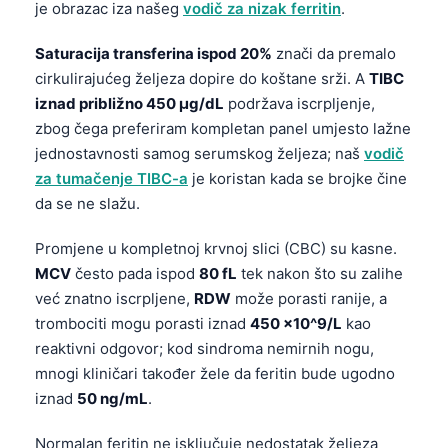
je obrazac iza našeg
vodič za nizak ferritin
.
Frysk
Saturacija transferina ispod 20%
znači da premalo
Esperanto
cirkulirajućeg željeza dopire do koštane srži. A
TIBC
Беларуская мова
iznad približno 450 µg/dL
podržava iscrpljenje,
Татар теле
zbog čega preferiram kompletan panel umjesto lažne
Кыргызча
jednostavnosti samog serumskog željeza; naš
vodič
za tumačenje TIBC-a
je koristan kada se brojke čine
ئۇيغۇرچە
da se ne slažu.
Cebuano
Promjene u kompletnoj krvnoj slici (CBC) su kasne.
Basa Jawa
MCV
često pada ispod
80 fL
tek nakon što su zalihe
ພາສາລາວ
već znatno iscrpljene,
RDW
može porasti ranije, a
Монгол
trombociti mogu porasti iznad
450 x10^9/L
kao
reaktivni odgovor; kod sindroma nemirnih nogu,
Afrikaans
mnogi kliničari također žele da feritin bude ugodno
العربية المغربية
iznad
50 ng/mL
.
Occitan
Normalan feritin ne isključuje nedostatak željeza