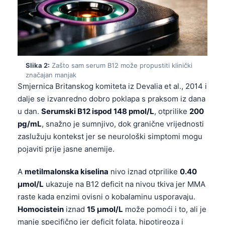
Slika 2:
Zašto sam serum B12 može propustiti klinički
značajan manjak
Smjernica Britanskog komiteta iz Devalia et al., 2014 i
dalje se izvanredno dobro poklapa s praksom iz dana
u dan.
Serumski B12 ispod 148 pmol/L
, otprilike
200
pg/mL
, snažno je sumnjivo, dok granične vrijednosti
zaslužuju kontekst jer se neurološki simptomi mogu
pojaviti prije jasne anemije.
A
metilmalonska kiselina
nivo iznad otprilike
0.40
µmol/L
ukazuje na B12 deficit na nivou tkiva jer MMA
raste kada enzimi ovisni o kobalaminu usporavaju.
Homocistein
iznad
15 µmol/L
može pomoći i to, ali je
manje specifično jer deficit folata, hipotireoza i