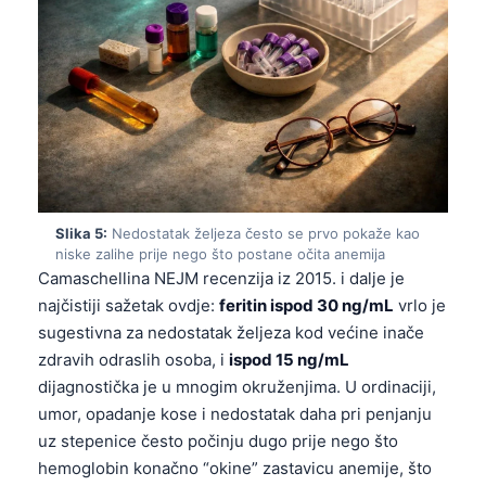
Slika 5:
Nedostatak željeza često se prvo pokaže kao
niske zalihe prije nego što postane očita anemija
Camaschellina NEJM recenzija iz 2015. i dalje je
najčistiji sažetak ovdje:
feritin ispod 30 ng/mL
vrlo je
sugestivna za nedostatak željeza kod većine inače
zdravih odraslih osoba, i
ispod 15 ng/mL
dijagnostička je u mnogim okruženjima. U ordinaciji,
umor, opadanje kose i nedostatak daha pri penjanju
Norsk bokmål
uz stepenice često počinju dugo prije nego što
hemoglobin konačno “okine” zastavicu anemije, što
Ślōnskŏ gŏdka