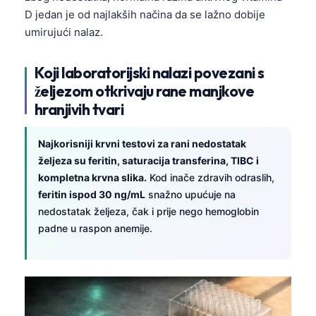
D jedan je od najlakših načina da se lažno dobije
umirujući nalaz.
Koji laboratorijski nalazi povezani s
željezom otkrivaju rane manjkove
hranjivih tvari
Najkorisniji krvni testovi za rani nedostatak
željeza su feritin, saturacija transferina, TIBC i
kompletna krvna slika.
Kod inače zdravih odraslih,
feritin ispod 30 ng/mL
snažno upućuje na
nedostatak željeza, čak i prije nego hemoglobin
padne u raspon anemije.