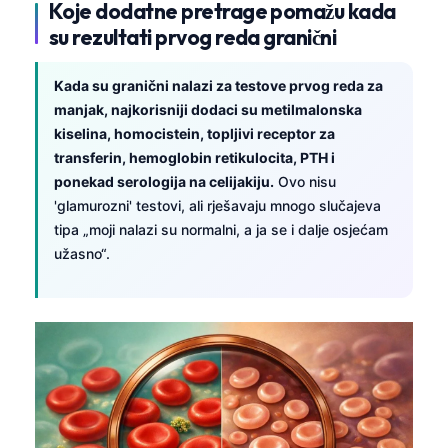
Koje dodatne pretrage pomažu kada
தமிழ்
su rezultati prvog reda granični
తెలుగు
Kada su granični nalazi za testove prvog reda za
मराठी
manjak, najkorisniji dodaci su metilmalonska
اردو
kiselina, homocistein, topljivi receptor za
transferin, hemoglobin retikulocita, PTH i
বাংলা
ponekad serologija na celijakiju.
Ovo nisu
Shqip
'glamurozni' testovi, ali rješavaju mnogo slučajeva
Magyar
tipa „moji nalazi su normalni, a ja se i dalje osjećam
užasno“.
Slovenščina
한국어
Polski
Lietuvių kalba
Русский
ქართული