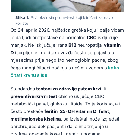
Slika 1:
Prvi okvir simptom–test koji kliničari zapravo
koriste
Od 24. aprila 2026. najčešća greška koju i dalje viđam
je da ljudi pretpostave da normalno
CBC
isključuje
manjak. Ne isključuje; rana
B12
neuropatija,
vitamin
D
iscrpljenje i gubitak gvožđa često se pojavljuju
mjesecima prije nego što hemoglobin padne, zbog
čega mnogi čitaoci počinju s našim uvodom o
kako
čitati krvnu sliku
.
Standardna
testovi za zdravlje putem krvi
ili
preventivni krvni test
obično uključuje CBC,
metabolički panel, glukozu i lipide. To je korisno, ali
često preskače
feritin
,
25-OH vitamin D
,
folat
, i
metilmalonska kiselina
, pa izvještaj može izgledati
ohrabrujuće dok pacijent i dalje ima trnjenje u
prstima, opadanje kose ili nemir u nogama.