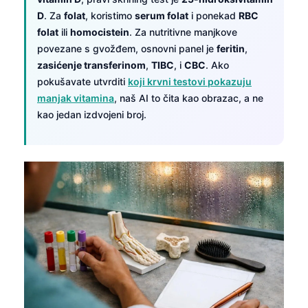
D
. Za
folat
, koristimo
serum folat
i ponekad
RBC
folat
ili
homocistein
. Za nutritivne manjkove
povezane s gvožđem, osnovni panel je
feritin
,
zasićenje transferinom
,
TIBC
, i
CBC
. Ako
pokušavate utvrditi
koji krvni testovi pokazuju
manjak vitamina
, naš AI to čita kao obrazac, a ne
kao jedan izdvojeni broj.