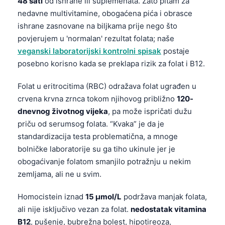
48 sati
od ishrane ili suplemenata. Zato pitam za
nedavne multivitamine, obogaćena pića i obrasce
ishrane zasnovane na biljkama prije nego što
povjerujem u 'normalan' rezultat folata; naše
veganski laboratorijski kontrolni spisak
postaje
posebno korisno kada se preklapa rizik za folat i B12.
Folat u eritrocitima (RBC) odražava folat ugrađen u
crvena krvna zrnca tokom njihovog približno
120-
dnevnog životnog vijeka
, pa može ispričati dužu
priču od serumsog folata. “Kvaka” je da je
standardizacija testa problematična, a mnoge
bolničke laboratorije su ga tiho ukinule jer je
obogaćivanje folatom smanjilo potražnju u nekim
zemljama, ali ne u svim.
Homocistein iznad
15 µmol/L
podržava manjak folata,
ali nije isključivo vezan za folat.
nedostatak vitamina
B12
, pušenje, bubrežna bolest, hipotireoza,