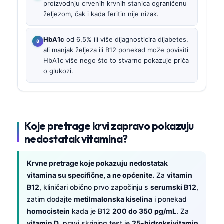
proizvodnju crvenih krvnih stanica ograničenu
željezom, čak i kada feritin nije nizak.
HbA1c
od 6,5% ili više dijagnosticira dijabetes,
ali manjak željeza ili B12 ponekad može povisiti
HbA1c više nego što to stvarno pokazuje priča
o glukozi.
Koje pretrage krvi zapravo pokazuju
nedostatak vitamina?
Krvne pretrage koje pokazuju nedostatak
vitamina su specifične, a ne općenite.
Za
vitamin
B12
, kliničari obično prvo započinju s
serumski B12
,
zatim dodajte
metilmalonska kiselina
i ponekad
homocistein
kada je B12
200 do 350 pg/mL
. Za
vitamin D
, pravi skrining test je
25-hidroksivitamin