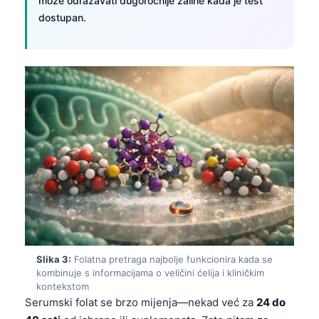
može odražavati dugoročnije zalihe kada je test
dostupan.
Slika 3:
Folatna pretraga najbolje funkcionira kada se
kombinuje s informacijama o veličini ćelija i kliničkim
kontekstom
Serumski folat se brzo mijenja—nekad već za
24 do