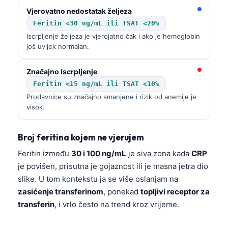
Català
Vjerovatno nedostatak željeza
Feritin <30 ng/mL ili TSAT <20%
O‘zbekcha
Iscrpljenje željeza je vjerojatno čak i ako je hemoglobin
Українська
još uvijek normalan.
አማርኛ
Značajno iscrpljenje
Kiswahili
Feritin <15 ng/mL ili TSAT <10%
ភាសាខ្មែរ
Prodavnice su značajno smanjene i rizik od anemije je
visok.
ဗမာစာ
ไทย
Broj feritina kojem ne vjerujem
Tagalog
Feritin između
30 i 100 ng/mL
je siva zona kada
CRP
Tiếng Việt
je povišen, prisutna je gojaznost ili je masna jetra dio
Bahasa Melayu
slike. U tom kontekstu ja se više oslanjam na
zasićenje transferinom
, ponekad
topljivi receptor za
മലയാളം
transferin
, i vrlo često na trend kroz vrijeme.
ಕನ್ನಡ
ગુજરાતી