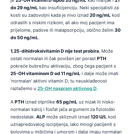
je
25-OH vitamin D ispod 20 ng/mL
kao manjak i
21
do 29 ng/mL
kao insuficijenciju. Neki specijalisti za
kosti su zadovoljni kada je nivo iznad
20 ng/mL
kod
odraslih s niskim rizikom, ali ako moj pacijent ima
prijelome, padove ili malapsorpciju, obično želim
30
do 50 ng/mL
.
1,25-dihidroksivitamin D nije test probira.
Može
ostati normalan ili čak povišen jer porast
PTH
pokreće bubrežnu aktivaciju, zbog čega pacijent s
25-OH vitaminom D od 11 ng/mL
i dalje može imati
'normalan' aktivni vitamin D; tu neusklađenost
razlažemo u
25-OH naspram aktivnog D
.
A
PTH
iznad otprilike
65 pg/mL
uz nizak ili nisko-
normalan kalcij i fosfat jača argument za fiziološki
nedostatak.
ALP
može skliznuti iznad
120 U/L
kod
uznapredovalog iscrpljenja, iako mnogi pacijenti s
bolovima u mišićima i umorom i dalje imaju normalan