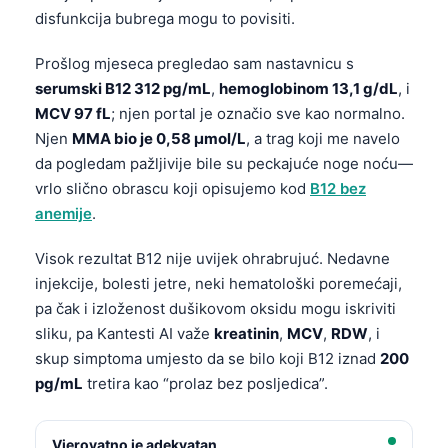
disfunkcija bubrega mogu to povisiti.
Prošlog mjeseca pregledao sam nastavnicu s
serumski B12 312 pg/mL
,
hemoglobinom 13,1 g/dL
, i
MCV 97 fL
; njen portal je označio sve kao normalno.
Njen
MMA bio je 0,58 µmol/L
, a trag koji me navelo
da pogledam pažljivije bile su peckajuće noge noću—
vrlo slično obrascu koji opisujemo kod
B12 bez
anemije
.
Visok rezultat B12 nije uvijek ohrabrujuć. Nedavne
injekcije, bolesti jetre, neki hematološki poremećaji,
pa čak i izloženost dušikovom oksidu mogu iskriviti
sliku, pa Kantesti AI važe
kreatinin
,
MCV
,
RDW
, i
skup simptoma umjesto da se bilo koji B12 iznad
200
pg/mL
tretira kao “prolaz bez posljedica”.
Vjerovatno je adekvatan