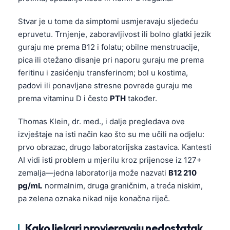
Stvar je u tome da simptomi usmjeravaju sljedeću
epruvetu. Trnjenje, zaboravljivost ili bolno glatki jezik
guraju me prema B12 i folatu; obilne menstruacije,
pica ili otežano disanje pri naporu guraju me prema
feritinu i zasićenju transferinom; bol u kostima,
padovi ili ponavljane stresne povrede guraju me
prema vitaminu D i često
PTH
također.
Thomas Klein, dr. med., i dalje pregledava ove
izvještaje na isti način kao što su me učili na odjelu:
prvo obrazac, drugo laboratorijska zastavica. Kantesti
AI vidi isti problem u mjerilu kroz prijenose iz 127+
zemalja—jedna laboratorija može nazvati
B12 210
pg/mL
normalnim, druga graničnim, a treća niskim,
pa zelena oznaka nikad nije konačna riječ.
Kako ljekari provjeravaju nedostatak