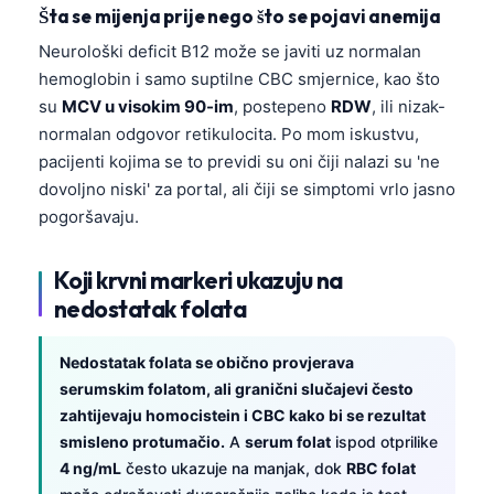
Šta se mijenja prije nego što se pojavi anemija
Neurološki deficit B12 može se javiti uz normalan
hemoglobin i samo suptilne CBC smjernice, kao što
su
MCV u visokim 90-im
, postepeno
RDW
, ili nizak-
normalan odgovor retikulocita. Po mom iskustvu,
pacijenti kojima se to previdi su oni čiji nalazi su 'ne
dovoljno niski' za portal, ali čiji se simptomi vrlo jasno
pogoršavaju.
Koji krvni markeri ukazuju na
nedostatak folata
Nedostatak folata se obično provjerava
serumskim folatom, ali granični slučajevi često
zahtijevaju homocistein i CBC kako bi se rezultat
smisleno protumačio.
A
serum folat
ispod otprilike
4 ng/mL
često ukazuje na manjak, dok
RBC folat