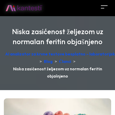
Niska zasićenost željezom uz
normalan feritin objašnjeno
AI analizator za krvne testove besplatno – laboratorij
>
Blog
>
Članci
>
Niska zasićenost željezom uz normalan feritin
objašnjeno