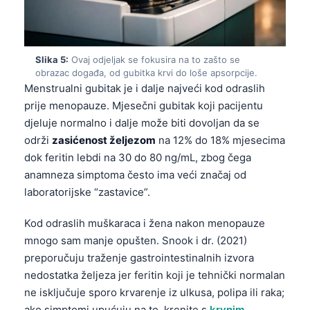
Slika 5:
Ovaj odjeljak se fokusira na to zašto se
obrazac događa, od gubitka krvi do loše apsorpcije.
Menstrualni gubitak je i dalje najveći kod odraslih
prije menopauze. Mjesečni gubitak koji pacijentu
djeluje normalno i dalje može biti dovoljan da se
održi
zasićenost željezom
na 12% do 18% mjesecima
dok feritin lebdi na 30 do 80 ng/mL, zbog čega
anamneza simptoma često ima veći značaj od
laboratorijske “zastavice”.
Kod odraslih muškaraca i žena nakon menopauze
mnogo sam manje opušten. Snook i dr. (2021)
preporučuju traženje gastrointestinalnih izvora
nedostatka željeza jer feritin koji je tehnički normalan
ne isključuje sporo krvarenje iz ulkusa, polipa ili raka;
ako simptomi upućuju na to, krenite s
krvnim