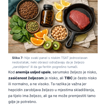
தமிழ்
తెలుగు
मराठी
اردو
বাংলা
Shqip
Magyar
Slika 7:
Nije svaki panel s niskim TSAT jednostavan
Slovenščina
nedostatak; neki obrasci odražavaju da je željezo
„zarobljeno“ ili da ga feritin pogrešno tumači.
한국어
Kod
anemija usljed upale
, serumsko željezo je nisko,
Polski
zasićenost željezom
je nisko, ali
TIBC
je često nisko
ili normalno, a ne visoko. Ta razlika je važna jer
Lietuvių kalba
hepcidin zarobljava željezo u mjestima skladištenja,
Русский
pa tijelo ima željezo, ali ga ne može premjestiti tamo
ქართული
gdje je potrebno.