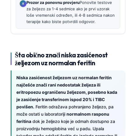
Prozor za ponovnu provjeru
Ponovite testove
za željezo za 1-4 sedmice ako je prvi uzorak
loše vremenski određen, ili 4-8 sedmica nakon
terapije kako biste potvrdili odgovor.
Šta obično znači niska zasićenost
željezom uz normalan feritin
Niska zasićenost željezom uz normalan feritin
najčešće znači rani nedostatak željeza ili
eritropoezu ograničenu željezom, posebno kada
je zasićenje transferinom ispod 20% i TIBC
povišen.
Feritin odražava pohranjeno željezo, pa
može ostati u laboratoriji
normalnom rasponu
feritina
dok je željezo koje je odmah dostupno za
proizvodnju hemoglobina već u padu. Upala
također može održati feritin da izgleda normalno ili