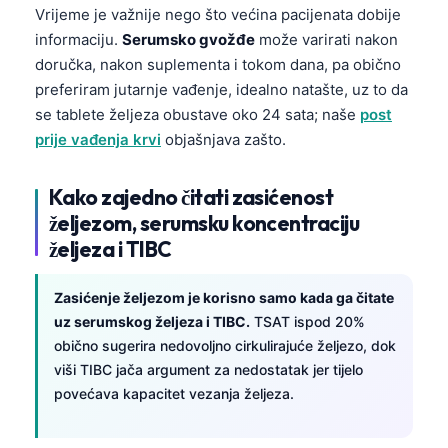
Vrijeme je važnije nego što većina pacijenata dobije
informaciju.
Serumsko gvožđe
može varirati nakon
doručka, nakon suplementa i tokom dana, pa obično
preferiram jutarnje vađenje, idealno natašte, uz to da
se tablete željeza obustave oko 24 sata; naše
post
prije vađenja krvi
objašnjava zašto.
Kako zajedno čitati zasićenost
željezom, serumsku koncentraciju
željeza i TIBC
Zasićenje željezom je korisno samo kada ga čitate
uz serumskog željeza i TIBC.
TSAT ispod 20%
obično sugerira nedovoljno cirkulirajuće željezo, dok
viši TIBC jača argument za nedostatak jer tijelo
povećava kapacitet vezanja željeza.