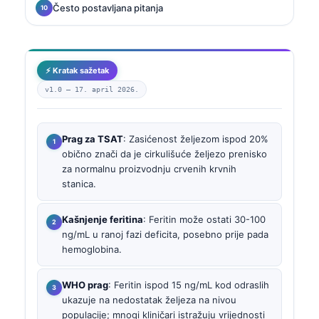
Često postavljana pitanja
⚡ Kratak sažetak
v1.0 —
17. april 2026.
Prag za TSAT
: Zasićenost željezom ispod 20%
obično znači da je cirkulišuće željezo prenisko
za normalnu proizvodnju crvenih krvnih
stanica.
Kašnjenje feritina
: Feritin može ostati 30-100
ng/mL u ranoj fazi deficita, posebno prije pada
hemoglobina.
WHO prag
: Feritin ispod 15 ng/mL kod odraslih
ukazuje na nedostatak željeza na nivou
populacije; mnogi kliničari istražuju vrijednosti