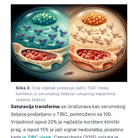
Slika 2:
Ovaj odjeljak pokazuje zašto TSAT treba
kontekst iz serumskog željeza i ukupnog kapaciteta
vezanja željeza.
Saturacija transferina
se izračunava kao serumskog
željeza podijeljeno s TIBC, pomnoženo sa 100.
Vrijednost ispod 20% je najčešće korišteni klinički
prag, a ispod 15% je jači signal nedostatka, posebno
kada
je TIBC visok
; Camaschella (2015) opisala je