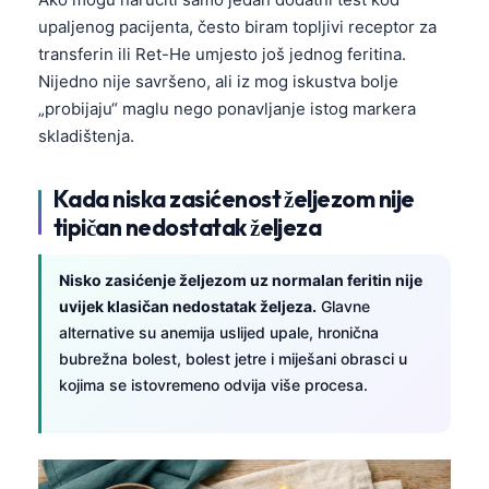
Català
upaljenog pacijenta, često biram topljivi receptor za
O‘zbekcha
transferin ili Ret-He umjesto još jednog feritina.
Nijedno nije savršeno, ali iz mog iskustva bolje
Українська
„probijaju“ maglu nego ponavljanje istog markera
አማርኛ
skladištenja.
Kiswahili
Kada niska zasićenost željezom nije
ភាសាខ្មែរ
tipičan nedostatak željeza
ဗမာစာ
ไทย
Nisko zasićenje željezom uz normalan feritin nije
Tagalog
uvijek klasičan nedostatak željeza.
Glavne
alternative su anemija uslijed upale, hronična
Tiếng Việt
bubrežna bolest, bolest jetre i miješani obrasci u
Bahasa Melayu
kojima se istovremeno odvija više procesa.
മലയാളം
ಕನ್ನಡ
ગુજરાતી