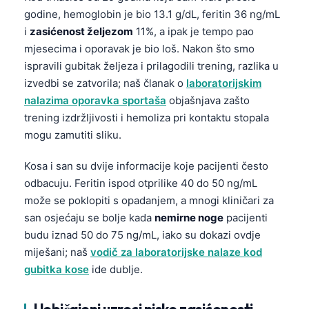
godine, hemoglobin je bio 13.1 g/dL, feritin 36 ng/mL
i
zasićenost željezom
11%, a ipak je tempo pao
mjesecima i oporavak je bio loš. Nakon što smo
ispravili gubitak željeza i prilagodili trening, razlika u
izvedbi se zatvorila; naš članak o
laboratorijskim
nalazima oporavka sportaša
objašnjava zašto
trening izdržljivosti i hemoliza pri kontaktu stopala
mogu zamutiti sliku.
Kosa i san su dvije informacije koje pacijenti često
odbacuju. Feritin ispod otprilike 40 do 50 ng/mL
može se poklopiti s opadanjem, a mnogi kliničari za
san osjećaju se bolje kada
nemirne noge
pacijenti
budu iznad 50 do 75 ng/mL, iako su dokazi ovdje
miješani; naš
vodič za laboratorijske nalaze kod
gubitka kose
ide dublje.
Uobičajeni uzroci niske zasićenosti