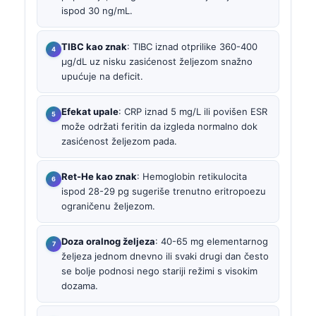
ispod 30 ng/mL.
TIBC kao znak
: TIBC iznad otprilike 360-400
µg/dL uz nisku zasićenost željezom snažno
upućuje na deficit.
Efekat upale
: CRP iznad 5 mg/L ili povišen ESR
može održati feritin da izgleda normalno dok
zasićenost željezom pada.
Ret-He kao znak
: Hemoglobin retikulocita
ispod 28-29 pg sugeriše trenutno eritropoezu
ograničenu željezom.
Doza oralnog željeza
: 40-65 mg elementarnog
željeza jednom dnevno ili svaki drugi dan često
se bolje podnosi nego stariji režimi s visokim
dozama.