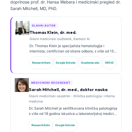
doprinose prof. dr. Hansa Webera i medicinski pregled dr.
Sarah Mitchell, MD, PhD.
GLAVNI AUTOR
Thomas Klein, dr. med.
Glavni medicinski službenik, Kantesti AI
Dr. Thomas Klein je specijalista hematologije i
internista, certificiran od strane odbora, s više od 15
godina iskustva u laboratorijskoj medicini i kliničkoj
analizi uz pomoć vještačke inteligencije. Kao glavni
ResearchGate
Google Scholar
Academia.edu
ORCID
medicinski direktor u Kantesti AI, pruža klinički
nadzor nad medicinskom tačnošću vlasničke
neuronske mreže. Dr. Klein je opsežno objavljivao
radove o interpretaciji biomarkera i laboratorijskoj
MEDICINSKI RECENZENT
dijagnostici na temu laboratorijske medicine.
Sarah Mitchell, dr. med., doktor nauka
Glavni medicinski savjetnik - Klinička patologija i interna
medicina
Dr. Sarah Mitchell je sertifikovana klinička patologinja
s više od 18 godina iskustva u laboratorijskoj medicini
i dijagnostičkoj analizi. Ima specijalističke sertifikate
iz kliničke biohemije i opsežno je objavljivala radove
ResearchGate
Google Scholar
o panelima biomarkera i laboratorijskoj analizi u