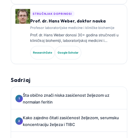
kliničkoj praksi.
STRUČNJAK DOPRINOSI
Prof. dr. Hans Weber, doktor nauka
Profesor laboratorijske medicine i kliničke biohemije
Prof. dr. Hans Weber donosi 30+ godina stručnosti u
kliničkoj biohemiji, laboratorijskoj medicini i
istraživanju biomarkera. Bivši predsjednik Njemačkog
društva za kliničku hemiju, specijalizovan je za
ResearchGate
Google Scholar
analizu dijagnostičkih panela, standardizaciju
biomarkera i laboratorijsku medicinu uz pomoć AI.
Sadržaj
Šta obično znači niska zasićenost željezom uz
normalan feritin
Kako zajedno čitati zasićenost željezom, serumsku
koncentraciju željeza i TIBC