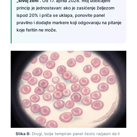
„sivoj zoni“.
Od 17. aprila 2026. moj uobičajeni
princip je jednostavan: ako je zasićenje željezom
ispod 20% i priča se uklapa, ponovite panel
pravilno i dodajte markere koji odgovaraju na pitanje
koje feritin ne može.
Norsk bokmål
Ślōnskŏ gŏdka
Slika 6:
Drugi, bolje tempiran panel često razjasni da li