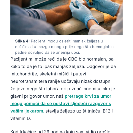
Slika 4:
Pacijenti mogu osjetiti manjak željeza u
mišićima i u mozgu mnogo prije nego što hemoglobin
padne dovoljno da se anemija uoči.
Pacijent mi može reći da je CBC bio normalan, pa
kako to da je to ipak manjak željeza. Odgovor je da
mitohondrije, skeletni mišići i putevi
neurotransmitera ranije uočavaju nizak dostupni
željezo nego što laboratorij označi anemiju; ako je
glavni prigovor umor, naš
pretrage krvi za umor
mogu pomoći da se postavi sljedeći razgovor s
vašim ljekarom.
stavlja željezo uz štitnjaču, B12 i
vitamin D.
Kod trkačice od 29 godina koju sam vidio prošle