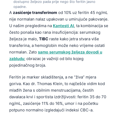
dostupno željezo pada prije nego što feritin jasno
opadne.
A
zasićenje transferinom
od 10% uz feritin 45 ng/mL
nije normalan nalaz upakovan u umirujuće pakovanje.
U našim pregledima na
Kantesti AI
, ta kombinacija se
često ponaša kao rana insuficijencija: serumskog
željeza je malo,
TIBC
raste kako jetra stvara više
transferina, a hemoglobin može neko vrijeme ostati
normalan. Zato
samo serumskog željeza dovodi u
zabludu
; obrazac je važniji od bilo kojeg
pojedinačnog broja.
Feritin je marker skladištenja, a ne “živa” mjera
goriva. Kao dr. Thomas Klein, to najčešće vidim kod
mlađih žena s obilnim menstruacijama, čestih
davalaca krvi i sportista izdržljivosti: feritin 35 do 70
ng/mL, zasićenje 11% do 16%, umor i na početku
potpuno normalno izgledajući indeksi CBC-a.