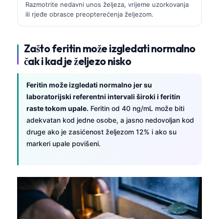
Razmotrite nedavni unos željeza, vrijeme uzorkovanja
ili rjeđe obrasce preopterećenja željezom.
Zašto feritin može izgledati normalno
čak i kad je željezo nisko
Feritin može izgledati normalno jer su
laboratorijski referentni intervali široki i feritin
raste tokom upale.
Feritin od 40 ng/mL može biti
adekvatan kod jedne osobe, a jasno nedovoljan kod
druge ako je zasićenost željezom 12% i ako su
markeri upale povišeni.