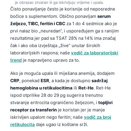
je obrazac stvaran ili ga iskrivljuju vrijeme i upala.
Frysk
Čisto ponavljanje često je korisnije od neposredne
Esperanto
bočice s suplementom. Obično ponavljam
serum
željezo, TIBC, feritin i CBC
za 1 do 4 sedmice ako je
Беларуская мова
prvi nalaz bio „neuredan“, i uspoređujem ga s ranijim
Татар теле
rezultatima jer pad sa TSAT 28% na 14% ima značaj
Кыргызча
čak i ako oba izvještaja „žive“ unutar širokih
laboratorijskih raspona; naše
vodič za laboratorijski
ئۇيغۇرچە
trend
je napravljeno upravo za to.
Cebuano
Ako je moguća upala ili miješana anemija, dodajem
Basa Jawa
CRP
, ponekad
ESR
, a kada je dostupno
sadržaj
ພາສາລາວ
hemoglobina u retikulocitima
ili
Ret-He
. Ret-He
Монгол
ispod otprilike 28 do 29 pg sugerira trenutno
stvaranje eritrocita ograničeno željezom, i
topljivi
Afrikaans
receptor za transferin
je koristan jer je manje
العربية المغربية
iskrivljen upalom nego feritin; naše
vodič za broj
Occitan
retikulocita
daje ugao iz koštane srži.