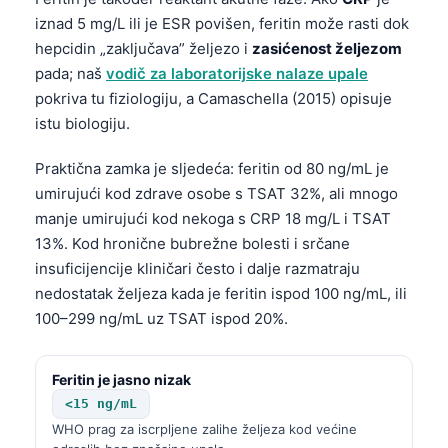
iznad 5 mg/L ili je ESR povišen, feritin može rasti dok
hepcidin „zaključava” željezo i
zasićenost željezom
pada; naš
vodič za laboratorijske nalaze upale
pokriva tu fiziologiju, a Camaschella (2015) opisuje
istu biologiju.
Praktična zamka je sljedeća: feritin od 80 ng/mL je
umirujući kod zdrave osobe s TSAT 32%, ali mnogo
manje umirujući kod nekoga s CRP 18 mg/L i TSAT
13%. Kod hronične bubrežne bolesti i srčane
insuficijencije kliničari često i dalje razmatraju
nedostatak željeza kada je feritin ispod 100 ng/mL, ili
100–299 ng/mL uz TSAT ispod 20%.
Feritin je jasno nizak
<15 ng/mL
WHO prag za iscrpljene zalihe željeza kod većine