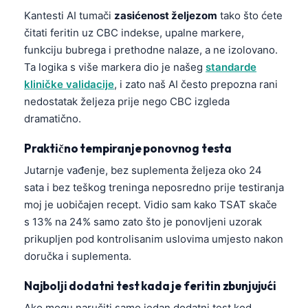
Gàidhlig
Kantesti AI tumači
zasićenost željezom
tako što ćete
Euskara
čitati feritin uz CBC indekse, upalne markere,
Македонски јазик
funkciju bubrega i prethodne nalaze, a ne izolovano.
Ta logika s više markera dio je našeg
standarde
Latviešu valoda
kliničke validacije
, i zato naš AI često prepozna rani
Galego
nedostatak željeza prije nego CBC izgleda
অসমীয়া
dramatično.
සිංහල
Praktično tempiranje ponovnog testa
سنڌي
Jutarnje vađenje, bez suplementa željeza oko 24
پښتو
sata i bez teškog treninga neposredno prije testiranja
moj je uobičajen recept. Vidio sam kako TSAT skače
s 13% na 24% samo zato što je ponovljeni uzorak
Slovenčina
prikupljen pod kontrolisanim uslovima umjesto nakon
Hrvatski
doručka i suplementa.
Suomi
Najbolji dodatni test kada je feritin zbunjujući
Қазақ тілі
Ako mogu naručiti samo jedan dodatni test kod