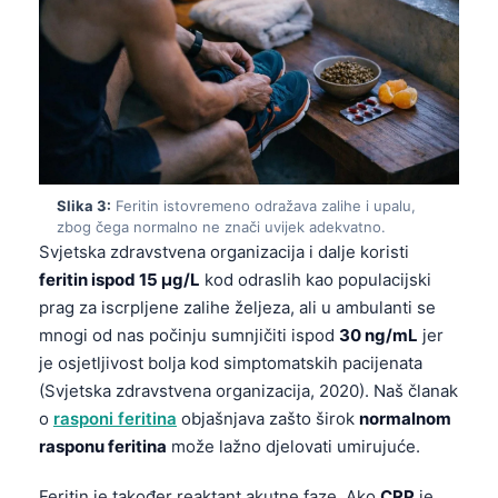
Slika 3:
Feritin istovremeno odražava zalihe i upalu,
zbog čega normalno ne znači uvijek adekvatno.
Svjetska zdravstvena organizacija i dalje koristi
feritin ispod 15 µg/L
kod odraslih kao populacijski
prag za iscrpljene zalihe željeza, ali u ambulanti se
mnogi od nas počinju sumnjičiti ispod
30 ng/mL
jer
je osjetljivost bolja kod simptomatskih pacijenata
(Svjetska zdravstvena organizacija, 2020). Naš članak
o
rasponi feritina
objašnjava zašto širok
normalnom
rasponu feritina
može lažno djelovati umirujuće.
Feritin je također reaktant akutne faze. Ako
CRP
je