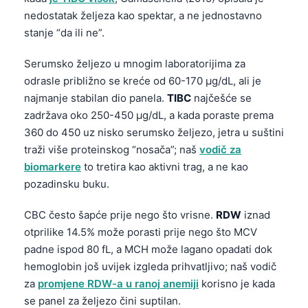
nedostatak željeza kao spektar, a ne jednostavno
stanje “da ili ne”.
Serumsko željezo u mnogim laboratorijima za
odrasle približno se kreće od 60-170 µg/dL, ali je
najmanje stabilan dio panela.
TIBC
najčešće se
zadržava oko 250-450 µg/dL, a kada poraste prema
360 do 450 uz nisko serumsko željezo, jetra u suštini
traži više proteinskog “nosača”; naš
vodič za
biomarkere
to tretira kao aktivni trag, a ne kao
pozadinsku buku.
CBC često šapće prije nego što vrisne.
RDW
iznad
otprilike 14.5% može porasti prije nego što MCV
padne ispod 80 fL, a MCH može lagano opadati dok
hemoglobin još uvijek izgleda prihvatljivo; naš vodič
za
promjene RDW-a u ranoj anemiji
korisno je kada
se panel za željezo čini suptilan.