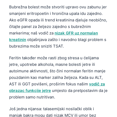
Čeština
Bubrežna bolest može stvoriti upravo ovu zabunu jer
日本語
smanjeni eritropoetin i hronična upala idu zajedno.
Ako eGFR opada ili trend kreatinina djeluje neobično,
Eesti
čitajte panel za željezo zajedno s bubrežnim
Azərbaycan dili
markerima; naš vodič za
nizak GFR uz normalan
Svenska
kreatinin
objašnjava zašto i navodno blagi problem s
Српски језик
bubrezima može sniziti TSAT.
Íslenska
Feritin također može rasti zbog stresa u ćelijama
Հայերեն
jetre, upotrebe alkohola, masne bolesti jetre ili
autoimune aktivnosti, što čini normalan feritin manje
Bahasa Indonesia
pouzdanim kao marker zaliha željeza. Kada su ALT,
हिन्दी
AST ili GGT povišeni, proširim fokus našim
vodič za
Nederlands
obrazac funkcije jetre
umjesto da pretpostavim da je
problem samo nutritivan.
Dansk
Български
Još jedna nijansa: talasemijski nosilački oblik i
فارسی
manjak bakra mogu dati nizak MCV ili umor bez