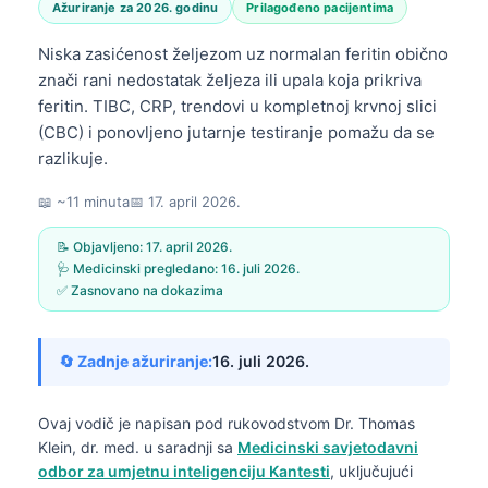
Ažuriranje za 2026. godinu
Prilagođeno pacijentima
Niska zasićenost željezom uz normalan feritin obično
znači rani nedostatak željeza ili upala koja prikriva
feritin. TIBC, CRP, trendovi u kompletnoj krvnoj slici
(CBC) i ponovljeno jutarnje testiranje pomažu da se
razlikuje.
📖 ~11 minuta
📅
17. april 2026.
📝 Objavljeno:
17. april 2026.
🩺 Medicinski pregledano:
16. juli 2026.
✅ Zasnovano na dokazima
🔄 Zadnje ažuriranje:
16. juli 2026.
Ovaj vodič je napisan pod rukovodstvom
Dr. Thomas
Klein, dr. med.
u saradnji sa
Medicinski savjetodavni
odbor za umjetnu inteligenciju Kantesti
, uključujući