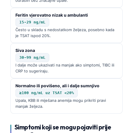
odraslih bez značajne upale.
Feritin vjerovatno nizak u ambulanti
15-29 ng/mL
Često u skladu s nedostatkom željeza, posebno kada
je TSAT ispod 20%.
Siva zona
30-99 ng/mL
I dalje može ukazivati na manjak ako simptomi, TIBC ili
CRP to sugeriraju.
Normalno ili povišeno, ali i dalje sumnjivo
≥100 ng/mL uz TSAT <20%
Upala, KBB ili miješana anemija mogu prikriti pravi
manjak željeza.
Simptomi koji se mogu pojaviti prije