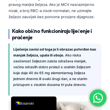
pravog manjka željeza. Ako je MCV nesrazmjerno
简体中文
nizak, a broj RBC-a visok-normalan, ne uzimajte
Română
željezo zauvijek bez ponovne provjere dijagnoze.
Türkçe
Kako obično funkcioniraju liječenje i
Ελληνικά
praćenje
Português
Español
Liječenje zavisi od toga je li obrazac potvrđen kao
Italiano
manjak željeza, upala ili oboje.
Ako niska
zasićenost željezom zaista odražava manjak,
עִבְרִית
većina odraslih dobro prolazi s oralnim željezom
Français
koje daje 40 do 65 mg elementarnog željeza
jednom dnevno ili svaki drugi dan, a ne starim
العربية
pristupom s visokim dozama tri puta dnevno.
Deutsch
English
Bosanski