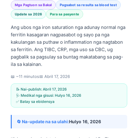
Mga Pagtuon sa Bakal
Pagsabot sa resulta sa blood test
Update sa 2026
Para sa pasyente
Ang ubos nga iron saturation nga adunay normal nga
ferritin kasagaran nagpasabot og sayo pa nga
kakulangan sa puthaw o inflammation nga nagtabon
sa ferritin. Ang TIBC, CRP, mga uso sa CBC, ug
pagbalik sa pagsulay sa buntag makatabang sa pag-
ila sa kalainan.
📖 ~11 minutos
📅
Abril 17, 2026
📝 Nai-publish:
Abril 17, 2026
🩺 Medikal nga gisusi:
Hulyo 16, 2026
✅ Batay sa ebidensya
🔄 Na-update na sa ulahi:
Hulyo 16, 2026