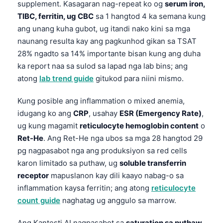
supplement. Kasagaran nag-repeat ko og
serum iron,
తెలుగు
TIBC, ferritin, ug CBC
sa 1 hangtod 4 ka semana kung
ang unang kuha gubot, ug itandi nako kini sa mga
मराठी
naunang resulta kay ang pagkunhod gikan sa TSAT
اردو
28% ngadto sa 14% importante bisan kung ang duha
বাংলা
ka report naa sa sulod sa lapad nga lab bins; ang
atong
lab trend guide
gitukod para niini mismo.
Shqip
Magyar
Kung posible ang inflammation o mixed anemia,
idugang ko ang
CRP
, usahay
ESR (Emergency Rate)
,
Slovenščina
ug kung magamit
reticulocyte hemoglobin content
o
한국어
Ret-He
. Ang Ret-He nga ubos sa mga 28 hangtod 29
Polski
pg nagpasabot nga ang produksiyon sa red cells
Lietuvių kalba
karon limitado sa puthaw, ug
soluble transferrin
receptor
mapuslanon kay dili kaayo nabag-o sa
Русский
inflammation kaysa ferritin; ang atong
reticulocyte
ქართული
count guide
naghatag ug anggulo sa marrow.
Čeština
Ang Kantesti AI nagpasabot sa
saturation sa puthaw