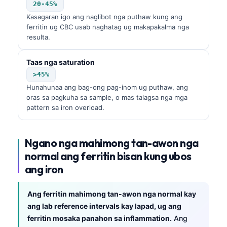
20-45%
Kasagaran igo ang naglibot nga puthaw kung ang
ferritin ug CBC usab naghatag ug makapakalma nga
resulta.
Taas nga saturation
>45%
Hunahunaa ang bag-ong pag-inom ug puthaw, ang
oras sa pagkuha sa sample, o mas talagsa nga mga
pattern sa iron overload.
Ngano nga mahimong tan-awon nga
normal ang ferritin bisan kung ubos
ang iron
Ang ferritin mahimong tan-awon nga normal kay
ang lab reference intervals kay lapad, ug ang
ferritin mosaka panahon sa inflammation.
Ang