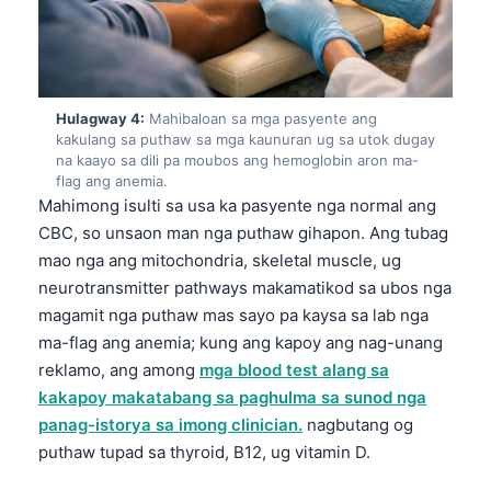
Hulagway 4:
Mahibaloan sa mga pasyente ang
kakulang sa puthaw sa mga kaunuran ug sa utok dugay
na kaayo sa dili pa moubos ang hemoglobin aron ma-
flag ang anemia.
Mahimong isulti sa usa ka pasyente nga normal ang
CBC, so unsaon man nga puthaw gihapon. Ang tubag
mao nga ang mitochondria, skeletal muscle, ug
neurotransmitter pathways makamatikod sa ubos nga
magamit nga puthaw mas sayo pa kaysa sa lab nga
ma-flag ang anemia; kung ang kapoy ang nag-unang
reklamo, ang among
mga blood test alang sa
kakapoy makatabang sa paghulma sa sunod nga
panag-istorya sa imong clinician.
nagbutang og
puthaw tupad sa thyroid, B12, ug vitamin D.