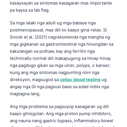
kasaysayan sa sintomas kasagaran mas importante
Frysk
pa kaysa sa lab flag.
Esperanto
Sa mga lalaki nga adult ug mga babaye nga
Беларуская мова
postmenopausal, mas dili ko kaayo gina-relax. Si
Татар теле
Snook et al. (2021) nagrekomenda nga mangita og
Кыргызча
mga gigikanan sa gastrointestinal nga hinungdan sa
kakulangan sa puthaw, kay ang ferritin nga
ئۇيغۇرچە
technically normal dili makapugong sa hinay-hinay
Basa Jawa
nga pagdugo gikan sa mga ulcer, polyps, o kanser;
ພາສາລາວ
kung ang mga sintomas nagpunting niini nga
direksyon, magsugod sa
celiac blood testing
ug
Монгол
angay nga GI nga pagsusi base sa edad imbis nga
Afrikaans
magtagna lang.
العربية المغربية
Ang mga problema sa pagsuyop kasagaran ug dili
Occitan
kaayo gihisgutan. Ang mga proton pump inhibitors,
Gàidhlig
ang nauna nang gastric bypass, inflammatory bowel