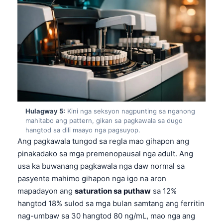
Hulagway 5:
Kini nga seksyon nagpunting sa nganong
mahitabo ang pattern, gikan sa pagkawala sa dugo
hangtod sa dili maayo nga pagsuyop.
Ang pagkawala tungod sa regla mao gihapon ang
pinakadako sa mga premenopausal nga adult. Ang
usa ka buwanang pagkawala nga daw normal sa
pasyente mahimo gihapon nga igo na aron
mapadayon ang
saturation sa puthaw
sa 12%
Norsk bokmål
hangtod 18% sulod sa mga bulan samtang ang ferritin
nag-umbaw sa 30 hangtod 80 ng/mL, mao nga ang
Ślōnskŏ gŏdka