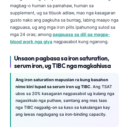
magbag-o human sa pamahaw, human sa
supplement, ug sa tibuok adlaw, mao nga kasagaran
gusto nako ang pagkuha sa buntag, labing maayo nga
nagpuasa, ug ang mga iron pills ipahunong sulod sa
mga 24 oras; among
pagpuasa sa dili pa magpa-
blood work nga giya
nagpasabot kung nganong.
Unsaon pagbasa sa iron saturation,
serum iron, ug TIBC nga magkahiusa
Ang iron saturation mapuslan ra kung basahon
nimo kini tupad sa serum iron ug TIBC.
Ang TSAT
ubos sa 20% kasagaran nagpasabot ug kulang nga
nagasirkulo nga puthaw, samtang ang mas taas
nga TIBC nagpalig-on sa kaso sa kakulangan kay
ang lawas nagdugang sa iron-binding capacity.