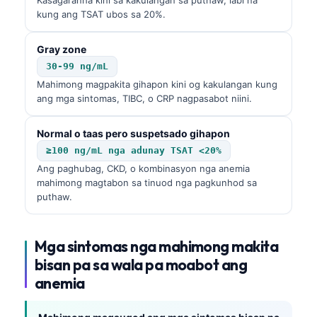
kung ang TSAT ubos sa 20%.
Gray zone
30-99 ng/mL
Mahimong magpakita gihapon kini og kakulangan kung
ang mga sintomas, TIBC, o CRP nagpasabot niini.
Normal o taas pero suspetsado gihapon
≥100 ng/mL nga adunay TSAT <20%
Ang paghubag, CKD, o kombinasyon nga anemia
mahimong magtabon sa tinuod nga pagkunhod sa
puthaw.
Mga sintomas nga mahimong makita
bisan pa sa wala pa moabot ang
anemia