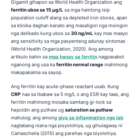
Gigamit gihapon sa World Health Organization ang
ferritin ubos sa 15 µg/L
sa mga hamtong isip
population cutoff alang sa depleted iron stores, apan
sa klinika daghan kanato ang masaligon nga moingon
nga delikado kung ubos sa
30 ng/mL
kay mas maayo
ang sensitivity sa mga pasyenteng adunay sintomas
(World Health Organization, 2020). Ang among
artikulo bahin sa
mga hanay sa ferritin
nagpasabot
nganong ang usa ka
ferritin normal range
mahimong
makapakalma sa sayop.
Ang ferritin kay acute-phase reactant usab. Kung
CRP
naa sa ibabaw sa 5 mg/L o ang ESR kay taas, ang
ferritin mahimong mosaka samtang gi-lock sa
hepcidin ang puthaw ug
saturation sa puthaw
mahulog; ang among
giya sa inflammation nga lab
nagtabang niana nga pisyolohiya, ug gihulagway ni
Camaschella (2015) ang parehas nga biyolohiya.