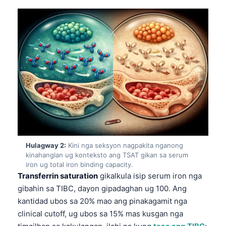
Hulagway 2:
Kini nga seksyon nagpakita nganong
kinahanglan ug konteksto ang TSAT gikan sa serum
iron ug total iron binding capacity.
Transferrin saturation
gikalkula isip serum iron nga
gibahin sa TIBC, dayon gipadaghan ug 100. Ang
kantidad ubos sa 20% mao ang pinakagamit nga
clinical cutoff, ug ubos sa 15% mas kusgan nga