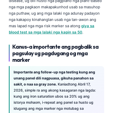
Euskara
disease, ug dili husto nga pagplano nga plant-based
nga mga pagkaon makapakunhod usab sa masuhop
Македонски јазик
nga puthaw, ug ang mga lalaki nga adunay padayon
Latviešu valoda
nga kakapoy kinahanglan usab nga tan-awon ang
Galego
mas lapad nga mga risk marker sa atong
giya sa
blood test sa mga lalaki nga kapin sa 50
.
অসমীয়া
සිංහල
Kanus-a importante ang pagbalik sa
سنڌي
pagsulay ug pagdugang og mga
پښتو
marker
Importante ang follow-up nga testing kung ang
Slovenčina
unang panel dili nagpuasa, gikuha panahon sa
Hrvatski
sakit, o naa sa gray zone.
Kaniadtong Abril 17,
2026, simple ra ang akong kasagaran nga lagda:
Suomi
kung ang iron saturation ubos sa 20% ug ang
Қазақ тілі
istorya mohaom, i-repeat ang panel sa husto ug
idugang ang mga marker nga motubag sa
Català