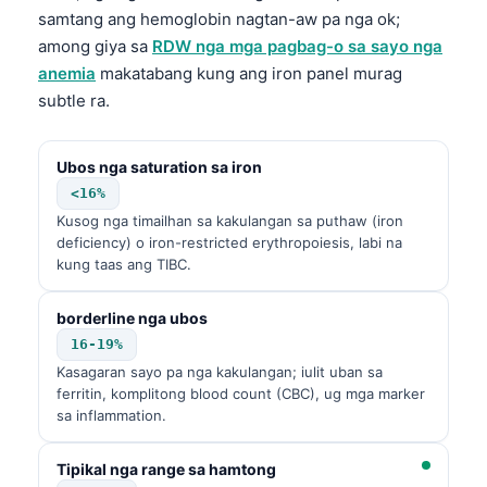
samtang ang hemoglobin nagtan-aw pa nga ok;
among giya sa
RDW nga mga pagbag-o sa sayo nga
anemia
makatabang kung ang iron panel murag
subtle ra.
Ubos nga saturation sa iron
<16%
Kusog nga timailhan sa kakulangan sa puthaw (iron
deficiency) o iron-restricted erythropoiesis, labi na
kung taas ang TIBC.
borderline nga ubos
16-19%
Kasagaran sayo pa nga kakulangan; iulit uban sa
ferritin, komplitong blood count (CBC), ug mga marker
sa inflammation.
Tipikal nga range sa hamtong