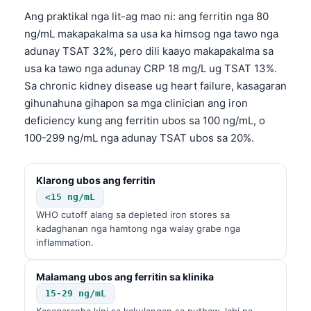
Ang praktikal nga lit-ag mao ni: ang ferritin nga 80
ng/mL makapakalma sa usa ka himsog nga tawo nga
adunay TSAT 32%, pero dili kaayo makapakalma sa
usa ka tawo nga adunay CRP 18 mg/L ug TSAT 13%.
Sa chronic kidney disease ug heart failure, kasagaran
gihunahuna gihapon sa mga clinician ang iron
deficiency kung ang ferritin ubos sa 100 ng/mL, o
100-299 ng/mL nga adunay TSAT ubos sa 20%.
Klarong ubos ang ferritin
<15 ng/mL
WHO cutoff alang sa depleted iron stores sa
kadaghanan nga hamtong nga walay grabe nga
inflammation.
Malamang ubos ang ferritin sa klinika
15-29 ng/mL
Kasagaranha kini sa kakulangan sa puthaw, labi na