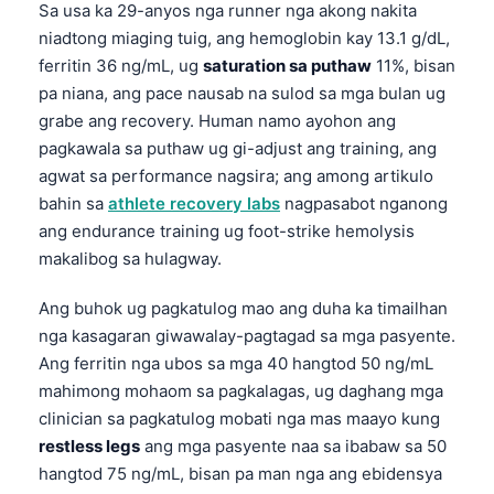
Sa usa ka 29-anyos nga runner nga akong nakita
niadtong miaging tuig, ang hemoglobin kay 13.1 g/dL,
ferritin 36 ng/mL, ug
saturation sa puthaw
11%, bisan
pa niana, ang pace nausab na sulod sa mga bulan ug
grabe ang recovery. Human namo ayohon ang
pagkawala sa puthaw ug gi-adjust ang training, ang
agwat sa performance nagsira; ang among artikulo
bahin sa
athlete recovery labs
nagpasabot nganong
ang endurance training ug foot-strike hemolysis
makalibog sa hulagway.
Ang buhok ug pagkatulog mao ang duha ka timailhan
nga kasagaran giwawalay-pagtagad sa mga pasyente.
Ang ferritin nga ubos sa mga 40 hangtod 50 ng/mL
mahimong mohaom sa pagkalagas, ug daghang mga
clinician sa pagkatulog mobati nga mas maayo kung
restless legs
ang mga pasyente naa sa ibabaw sa 50
hangtod 75 ng/mL, bisan pa man nga ang ebidensya