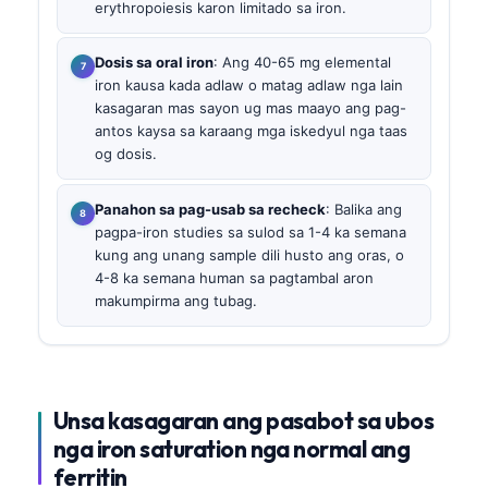
erythropoiesis karon limitado sa iron.
Dosis sa oral iron
: Ang 40-65 mg elemental
iron kausa kada adlaw o matag adlaw nga lain
kasagaran mas sayon ug mas maayo ang pag-
antos kaysa sa karaang mga iskedyul nga taas
og dosis.
Panahon sa pag-usab sa recheck
: Balika ang
pagpa-iron studies sa sulod sa 1-4 ka semana
kung ang unang sample dili husto ang oras, o
4-8 ka semana human sa pagtambal aron
makumpirma ang tubag.
Unsa kasagaran ang pasabot sa ubos
nga iron saturation nga normal ang
ferritin