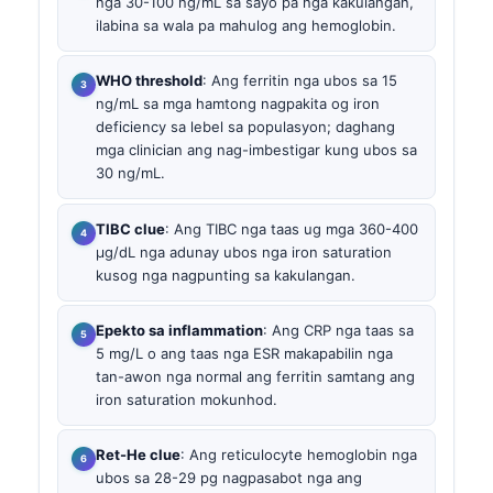
nga 30-100 ng/mL sa sayo pa nga kakulangan,
ilabina sa wala pa mahulog ang hemoglobin.
WHO threshold
: Ang ferritin nga ubos sa 15
ng/mL sa mga hamtong nagpakita og iron
deficiency sa lebel sa populasyon; daghang
mga clinician ang nag-imbestigar kung ubos sa
30 ng/mL.
TIBC clue
: Ang TIBC nga taas ug mga 360-400
µg/dL nga adunay ubos nga iron saturation
kusog nga nagpunting sa kakulangan.
Epekto sa inflammation
: Ang CRP nga taas sa
5 mg/L o ang taas nga ESR makapabilin nga
tan-awon nga normal ang ferritin samtang ang
iron saturation mokunhod.
Ret-He clue
: Ang reticulocyte hemoglobin nga
ubos sa 28-29 pg nagpasabot nga ang