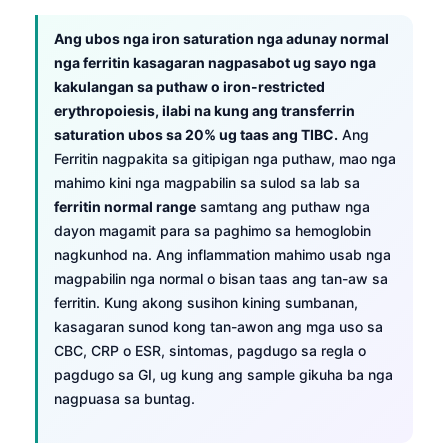
Ang ubos nga iron saturation nga adunay normal
nga ferritin kasagaran nagpasabot ug sayo nga
kakulangan sa puthaw o iron-restricted
erythropoiesis, ilabi na kung ang transferrin
saturation ubos sa 20% ug taas ang TIBC.
Ang
Ferritin nagpakita sa gitipigan nga puthaw, mao nga
mahimo kini nga magpabilin sa sulod sa lab sa
ferritin normal range
samtang ang puthaw nga
dayon magamit para sa paghimo sa hemoglobin
nagkunhod na. Ang inflammation mahimo usab nga
magpabilin nga normal o bisan taas ang tan-aw sa
ferritin. Kung akong susihon kining sumbanan,
kasagaran sunod kong tan-awon ang mga uso sa
CBC, CRP o ESR, sintomas, pagdugo sa regla o
pagdugo sa GI, ug kung ang sample gikuha ba nga
nagpuasa sa buntag.