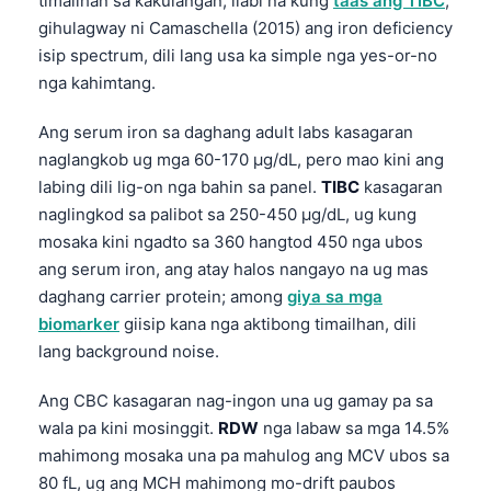
timailhan sa kakulangan, ilabi na kung
taas ang TIBC
;
gihulagway ni Camaschella (2015) ang iron deficiency
isip spectrum, dili lang usa ka simple nga yes-or-no
nga kahimtang.
Ang serum iron sa daghang adult labs kasagaran
naglangkob ug mga 60-170 µg/dL, pero mao kini ang
labing dili lig-on nga bahin sa panel.
TIBC
kasagaran
naglingkod sa palibot sa 250-450 µg/dL, ug kung
mosaka kini ngadto sa 360 hangtod 450 nga ubos
ang serum iron, ang atay halos nangayo na ug mas
daghang carrier protein; among
giya sa mga
biomarker
giisip kana nga aktibong timailhan, dili
lang background noise.
Ang CBC kasagaran nag-ingon una ug gamay pa sa
wala pa kini mosinggit.
RDW
nga labaw sa mga 14.5%
mahimong mosaka una pa mahulog ang MCV ubos sa
80 fL, ug ang MCH mahimong mo-drift paubos