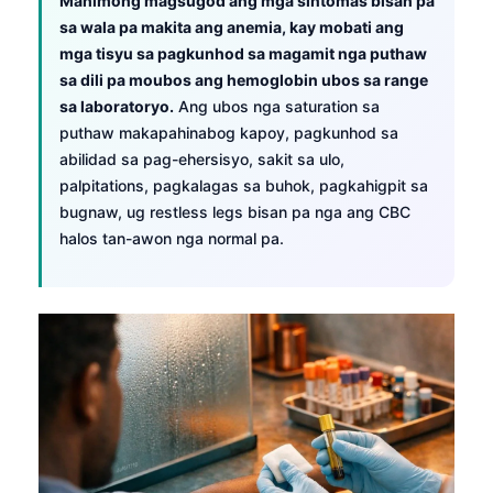
Mahimong magsugod ang mga sintomas bisan pa
sa wala pa makita ang anemia, kay mobati ang
mga tisyu sa pagkunhod sa magamit nga puthaw
sa dili pa moubos ang hemoglobin ubos sa range
sa laboratoryo.
Ang ubos nga saturation sa
puthaw makapahinabog kapoy, pagkunhod sa
abilidad sa pag-ehersisyo, sakit sa ulo,
palpitations, pagkalagas sa buhok, pagkahigpit sa
bugnaw, ug restless legs bisan pa nga ang CBC
halos tan-awon nga normal pa.