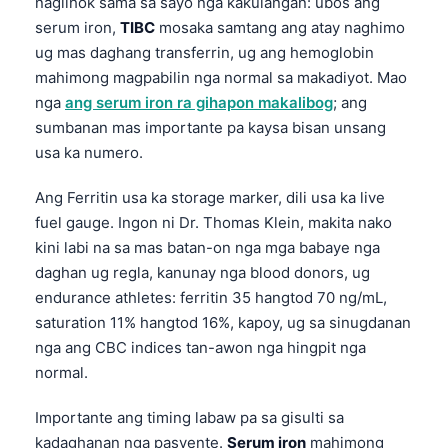
naglihok sama sa sayo nga kakulangan: ubos ang
serum iron,
TIBC
mosaka samtang ang atay naghimo
ug mas daghang transferrin, ug ang hemoglobin
mahimong magpabilin nga normal sa makadiyot. Mao
nga
ang serum iron ra gihapon makalibog
; ang
sumbanan mas importante pa kaysa bisan unsang
usa ka numero.
Ang Ferritin usa ka storage marker, dili usa ka live
fuel gauge. Ingon ni Dr. Thomas Klein, makita nako
kini labi na sa mas batan-on nga mga babaye nga
daghan ug regla, kanunay nga blood donors, ug
endurance athletes: ferritin 35 hangtod 70 ng/mL,
saturation 11% hangtod 16%, kapoy, ug sa sinugdanan
nga ang CBC indices tan-awon nga hingpit nga
normal.
Importante ang timing labaw pa sa gisulti sa
kadaghanan nga pasyente.
Serum iron
mahimong