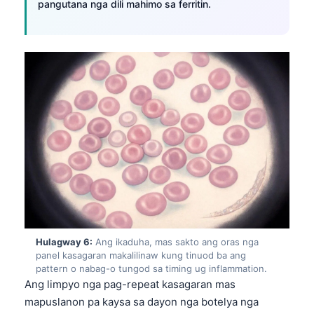
pangutana nga dili mahimo sa ferritin.
O‘zbekcha
Українська
አማርኛ
Kiswahili
ភាសាខ្មែរ
ဗမာစာ
ไทย
Tagalog
Tiếng Việt
Bahasa Melayu
മലയാളം
Hulagway 6:
Ang ikaduha, mas sakto ang oras nga
panel kasagaran makalilinaw kung tinuod ba ang
ಕನ್ನಡ
pattern o nabag-o tungod sa timing ug inflammation.
Ang limpyo nga pag-repeat kasagaran mas
ગુજરાતી
mapuslanon pa kaysa sa dayon nga botelya nga
தமிழ்