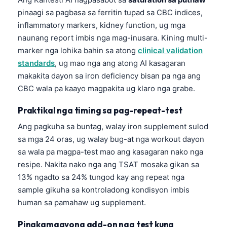
日本語
pinaagi sa pagbasa sa ferritin tupad sa CBC indices,
Eesti
inflammatory markers, kidney function, ug mga
naunang report imbis nga mag-inusara. Kining multi-
Azərbaycan dili
marker nga lohika bahin sa atong
clinical validation
Bosanski
standards
, ug mao nga ang atong AI kasagaran
Svenska
makakita dayon sa iron deficiency bisan pa nga ang
CBC wala pa kaayo magpakita ug klaro nga grabe.
Српски језик
Íslenska
Praktikal nga timing sa pag-repeat-test
Հայերեն
Ang pagkuha sa buntag, walay iron supplement sulod
sa mga 24 oras, ug walay bug-at nga workout dayon
Bahasa Indonesia
sa wala pa magpa-test mao ang kasagaran nako nga
हिन्दी
resipe. Nakita nako nga ang TSAT mosaka gikan sa
Nederlands
13% ngadto sa 24% tungod kay ang repeat nga
Dansk
sample gikuha sa kontroladong kondisyon imbis
human sa pamahaw ug supplement.
Български
فارسی
Pinakamaayong add-on nga test kung