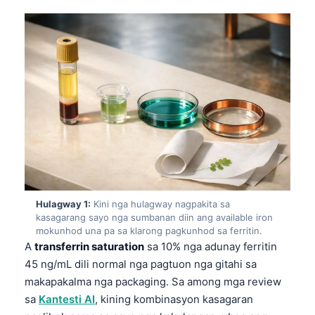
Hulagway 1:
Kini nga hulagway nagpakita sa
kasagarang sayo nga sumbanan diin ang available iron
mokunhod una pa sa klarong pagkunhod sa ferritin.
A
transferrin saturation
sa 10% nga adunay ferritin
45 ng/mL dili normal nga pagtuon nga gitahi sa
makapakalma nga packaging. Sa among mga review
sa
Kantesti AI
, kining kombinasyon kasagaran