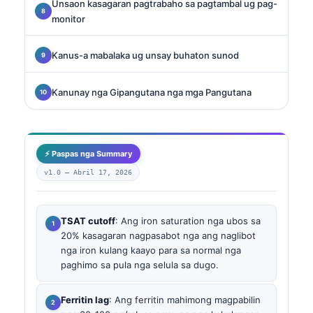
Unsaon kasagaran pagtrabaho sa pagtambal ug pag-
monitor
Kanus-a mabalaka ug unsay buhaton sunod
Kanunay nga Gipangutana nga mga Pangutana
⚡ Paspas nga Summary
v1.0 —
Abril 17, 2026
TSAT cutoff
: Ang iron saturation nga ubos sa
20% kasagaran nagpasabot nga ang naglibot
nga iron kulang kaayo para sa normal nga
paghimo sa pula nga selula sa dugo.
Ferritin lag
: Ang ferritin mahimong magpabilin