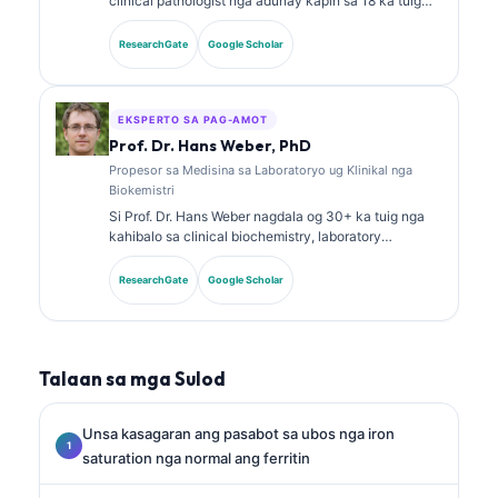
clinical pathologist nga adunay kapin sa 18 ka tuig
nga kasinatian sa laboratory medicine ug diagnostic
analysis. Aduna siya’y specialty certifications sa
ResearchGate
Google Scholar
clinical chemistry ug daghan na’g gipatik nga mga
pagtuon bahin sa biomarker panels ug laboratory
analysis sa klinikal nga praktis.
EKSPERTO SA PAG-AMOT
Prof. Dr. Hans Weber, PhD
Propesor sa Medisina sa Laboratoryo ug Klinikal nga
Biokemistri
Si Prof. Dr. Hans Weber nagdala og 30+ ka tuig nga
kahibalo sa clinical biochemistry, laboratory
medicine, ug biomarker research. Kanhi nga
Presidente sa German Society for Clinical Chemistry,
ResearchGate
Google Scholar
siya nag-espesyalisar sa diagnostic panel analysis,
biomarker standardization, ug AI-assisted laboratory
medicine.
Talaan sa mga Sulod
Unsa kasagaran ang pasabot sa ubos nga iron
saturation nga normal ang ferritin