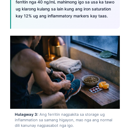
ferritin nga 40 ng/mL mahimong igo sa usa ka tawo
ug klarong kulang sa lain kung ang iron saturation
kay 12% ug ang inflammatory markers kay taas.
Hulagway 3:
Ang ferritin nagpakita sa storage ug
inflammation sa samang higayon, mao nga ang normal
dili kanunay nagpasabot nga igo.