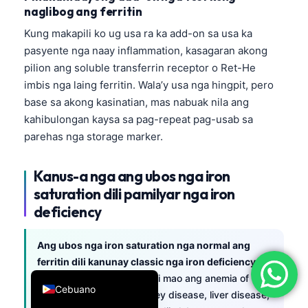
naglibog ang ferritin
简体中文
Kung makapili ko ug usa ra ka add-on sa usa ka
Română
pasyente nga naay inflammation, kasagaran akong
Türkçe
pilion ang soluble transferrin receptor o Ret-He
imbis nga laing ferritin. Wala’y usa nga hingpit, pero
Ελληνικά
base sa akong kasinatian, mas nabuak nila ang
Português
kahibulongan kaysa sa pag-repeat pag-usab sa
Español
parehas nga storage marker.
Italiano
Kanus-a nga ang ubos nga iron
עִבְרִית
saturation dili pamilyar nga iron
Français
deficiency
العربية
Deutsch
Ang ubos nga iron saturation nga normal ang
ferritin dili kanunay classic nga iron deficiency.
English
Ang nag-unang mga kapuli mao ang anemia of
Cebuano
inflammation, chronic kidney disease, liver disease,