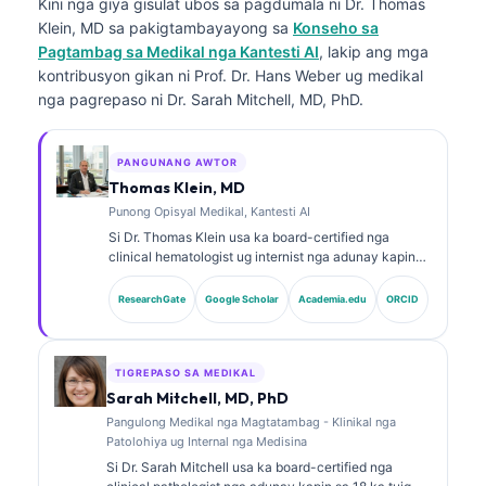
Kini nga giya gisulat ubos sa pagdumala ni
Dr. Thomas
Klein, MD
sa pakigtambayayong sa
Konseho sa
Pagtambag sa Medikal nga Kantesti AI
, lakip ang mga
kontribusyon gikan ni Prof. Dr. Hans Weber ug medikal
nga pagrepaso ni Dr. Sarah Mitchell, MD, PhD.
PANGUNANG AWTOR
Thomas Klein, MD
Punong Opisyal Medikal, Kantesti AI
Si Dr. Thomas Klein usa ka board-certified nga
clinical hematologist ug internist nga adunay kapin
sa 15 ka tuig nga kasinatian sa laboratory medicine
ug AI-assisted nga klinikal nga pag-analisa. Isip
ResearchGate
Google Scholar
Academia.edu
ORCID
Chief Medical Officer sa Kantesti AI, naghatag siya
og klinikal nga pagdumala sa kasigurohan sa medikal
nga aspeto sa proprietary neural network. Si Dr. Klein
daghan na’g naathag nga mga publikasyon bahin sa
TIGREPASO SA MEDIKAL
paghubad sa biomarker ug laboratory diagnostics sa
Sarah Mitchell, MD, PhD
mga paksa sa laboratory medicine.
Pangulong Medikal nga Magtatambag - Klinikal nga
Patolohiya ug Internal nga Medisina
Si Dr. Sarah Mitchell usa ka board-certified nga