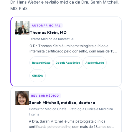
Dr. Hans Weber e revisão médica da Dra. Sarah Mitchell,
MD, PhD.
AUTOR PRINCIPAL
Thomas Klein, MD
Diretor Médico da Kantesti AI
O Dr. Thomas Klein é um hematologista clínico e
internista certificado pelo conselho, com mais de 15
anos de experiência em medicina laboratorial e
análise clínica assistida por IA. Como Diretor Médico
ResearchGate
Google Acadêmico
Academia.edu
na Kantesti AI, ele fornece supervisão clínica da
exatidão médica da rede neural proprietária. O Dr.
ORCIDA
Klein publicou extensivamente sobre interpretação
de biomarcadores e diagnósticos laboratoriais em
temas de medicina laboratorial.
REVISOR MÉDICO
Sarah Mitchell, médica, doutora
Consultor Médico Chefe - Patologia Clínica e Medicina
Interna
A Dra. Sarah Mitchell é uma patologista clínica
certificada pelo conselho, com mais de 18 anos de
experiência em medicina laboratorial e análise