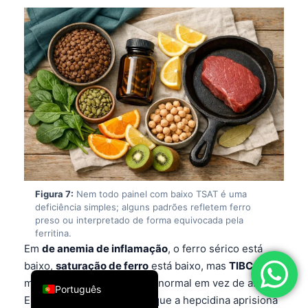
فارسی
简体中文
Română
Türkçe
Ελληνικά
Español
Italiano
עִבְרִית
Figura 7:
Nem todo painel com baixo TSAT é uma
Français
deficiência simples; alguns padrões refletem ferro
preso ou interpretado de forma equivocada pela
العربية
ferritina.
Deutsch
Em
de anemia de inflamação
, o ferro sérico está
baixo,
saturação de ferro
está baixo, mas
TIBC
English
muitas vezes está baixo ou normal em vez de alto.
Português
Essa distinção importa porque a hepcidina aprisiona