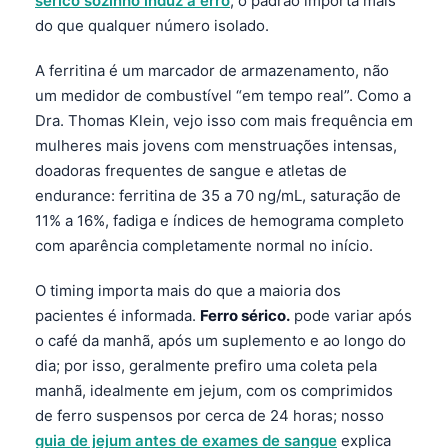
sérico sozinho induz a erro
; o padrão importa mais
do que qualquer número isolado.
A ferritina é um marcador de armazenamento, não
um medidor de combustível “em tempo real”. Como a
Dra. Thomas Klein, vejo isso com mais frequência em
mulheres mais jovens com menstruações intensas,
doadoras frequentes de sangue e atletas de
endurance: ferritina de 35 a 70 ng/mL, saturação de
11% a 16%, fadiga e índices de hemograma completo
com aparência completamente normal no início.
O timing importa mais do que a maioria dos
pacientes é informada.
Ferro sérico.
pode variar após
o café da manhã, após um suplemento e ao longo do
dia; por isso, geralmente prefiro uma coleta pela
manhã, idealmente em jejum, com os comprimidos
de ferro suspensos por cerca de 24 horas; nosso
guia de jejum antes de exames de sangue
explica