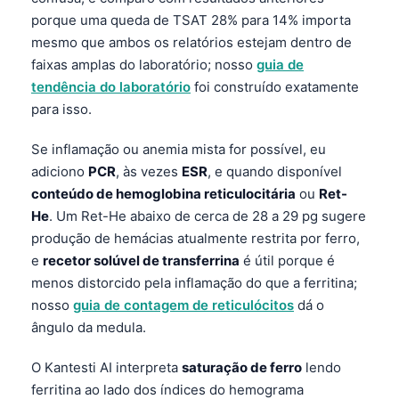
Català
porque uma queda de TSAT 28% para 14% importa
mesmo que ambos os relatórios estejam dentro de
O‘zbekcha
faixas amplas do laboratório; nosso
guia de
Українська
tendência do laboratório
foi construído exatamente
አማርኛ
para isso.
Kiswahili
Se inflamação ou anemia mista for possível, eu
ភាសាខ្មែរ
adiciono
PCR
, às vezes
ESR
, e quando disponível
ဗမာစာ
conteúdo de hemoglobina reticulocitária
ou
Ret-
He
. Um Ret-He abaixo de cerca de 28 a 29 pg sugere
ไทย
produção de hemácias atualmente restrita por ferro,
Tagalog
e
recetor solúvel de transferrina
é útil porque é
Tiếng Việt
menos distorcido pela inflamação do que a ferritina;
nosso
guia de contagem de reticulócitos
dá o
Bahasa Melayu
ângulo da medula.
മലയാളം
ಕನ್ನಡ
O Kantesti AI interpreta
saturação de ferro
lendo
ferritina ao lado dos índices do hemograma
ગુજરાતી