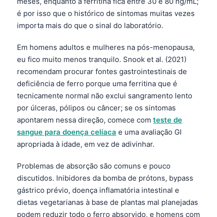
meses, enquanto a ferritina fica entre 30 e 80 ng/mL;
é por isso que o histórico de sintomas muitas vezes
importa mais do que o sinal do laboratório.
Em homens adultos e mulheres na pós-menopausa,
eu fico muito menos tranquilo. Snook et al. (2021)
recomendam procurar fontes gastrointestinais de
deficiência de ferro porque uma ferritina que é
tecnicamente normal não exclui sangramento lento
por úlceras, pólipos ou câncer; se os sintomas
apontarem nessa direção, comece com
teste de
sangue para doença celíaca
e uma avaliação GI
apropriada à idade, em vez de adivinhar.
Problemas de absorção são comuns e pouco
discutidos. Inibidores da bomba de prótons, bypass
gástrico prévio, doença inflamatória intestinal e
Norsk bokmål
dietas vegetarianas à base de plantas mal planejadas
Ślōnskŏ gŏdka
podem reduzir todo o ferro absorvido, e homens com