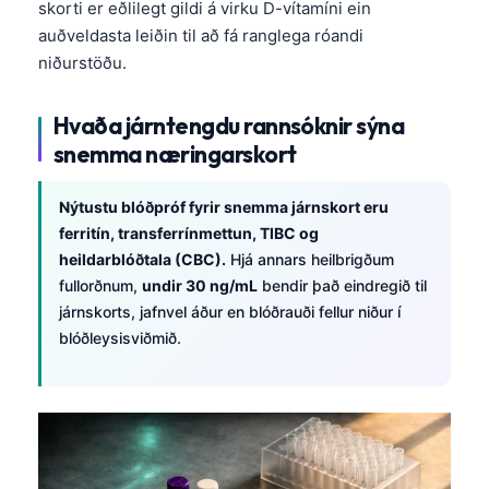
skorti er eðlilegt gildi á virku D-vítamíni ein
auðveldasta leiðin til að fá ranglega róandi
niðurstöðu.
Hvaða járntengdu rannsóknir sýna
snemma næringarskort
Nýtustu blóðpróf fyrir snemma járnskort eru
ferritín, transferrínmettun, TIBC og
heildarblóðtala (CBC).
Hjá annars heilbrigðum
fullorðnum,
undir 30 ng/mL
bendir það eindregið til
járnskorts, jafnvel áður en blóðrauði fellur niður í
blóðleysisviðmið.