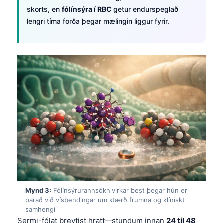
skorts, en
fólínsýra í RBC
getur endurspeglað
lengri tíma forða þegar mælingin liggur fyrir.
Mynd 3:
Fólínsýrurannsókn virkar best þegar hún er
parað við vísbendingar um stærð frumna og klínískt
samhengi
Sermi-fólat breytist hratt—stundum innan
24 til 48