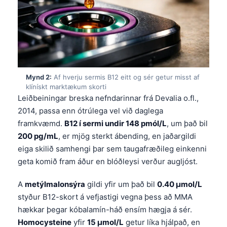
Mynd 2:
Af hverju sermis B12 eitt og sér getur misst af
klínískt marktækum skorti
Leiðbeiningar breska nefndarinnar frá Devalia o.fl.,
2014, passa enn ótrúlega vel við daglega
framkvæmd.
B12 í sermi undir 148 pmól/L
, um það bil
200 pg/mL
, er mjög sterkt ábending, en jaðargildi
eiga skilið samhengi þar sem taugafræðileg einkenni
geta komið fram áður en blóðleysi verður augljóst.
A
metýlmalonsýra
gildi yfir um það bil
0.40 µmol/L
styður B12-skort á vefjastigi vegna þess að MMA
hækkar þegar kóbalamín-háð ensím hægja á sér.
Homocysteine
yfir
15 µmol/L
getur líka hjálpað, en