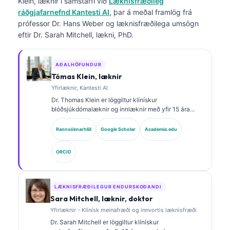
Klein, læknir
í samstarfi við
Læknisfræðileg
ráðgjafarnefnd Kantesti AI
, þar á meðal framlög frá
prófessor Dr. Hans Weber og læknisfræðilega umsögn
eftir Dr. Sarah Mitchell, lækni, PhD.
AÐALHÖFUNDUR
Tómas Klein, læknir
Yfirlæknir, Kantesti AI
Dr. Thomas Klein er löggiltur klínískur
blóðsjúkdómalæknir og innlæknir með yfir 15 ára
reynslu í rannsóknarstofulækningum og greiningu
með aðstoð gervigreindar. Sem læknisforstjóri hjá
Rannsóknarhlið
Google Scholar
Academia.edu
Kantesti AI veitir hann klínískt eftirlit með
læknisfræðilegum nákvæmni sérhannaðs
ORCID
taugakerfis. Dr. Klein hefur birt mikið um túlkun
lífmerkja og rannsóknarstofugreiningar á sviði
rannsóknarstofulækninga.
LÆKNISFRÆÐILEGUR ENDURSKOÐANDI
Sara Mitchell, læknir, doktor
Yfirlæknir - Klínísk meinafræði og innvortis læknisfræði
Dr. Sarah Mitchell er löggiltur klínískur