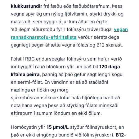
klukkustundir
frá fæðu eða fæðubótarefnum. Þess
vegna spyr ég um nýleg fjölvítamín, styrkt drykki og
mataræði sem byggir á jurtum áður en ég tel
'eðlilega' niðurstöðu fyrir fólínsýru trúverðuga;
vegan
rannsóknarstofu-eftirlitslista
verður sérstaklega
gagnlegt þegar áhætta vegna fólats og B12 skarast.
Fólat í RBC endurspeglar fólínsýru sem hefur verið
innbyggð í rauð blóðkorn yfir um það bil
120 daga
líftíma þeirra
, þannig að það getur sagt lengri sögu
en sermi-fólat. En vandinn er sá að staðlaðni
mælinga er flókin og mörg
sjúkrahúsrannsóknarstofur hafa hljóðlega hætt að
nota hana vegna þess að styrking fólats minnkaði
eftirspurn í sumum löndum en ekki öllum.
Homócystín yfir
15 µmol/L
styður fólínsýruskort, en
það er ekki eingöngu bundið við fólínsýruskort.
B12-