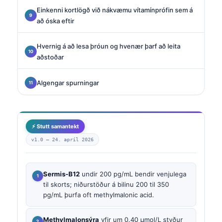
Einkenni kortlögð við nákvæmu vítamínprófin sem á
að óska eftir
Hvernig á að lesa þróun og hvenær þarf að leita
aðstoðar
Algengar spurningar
⚡ Stutt samantekt
v1.0 —
24. apríl 2026
Sermis-B12
undir 200 pg/mL bendir venjulega
til skorts; niðurstöður á bilinu 200 til 350
pg/mL þurfa oft methylmalonic acid.
Methylmalonsýra
yfir um 0.40 µmol/L styður