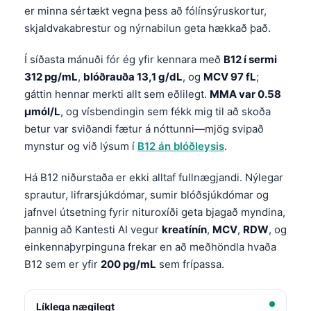
er minna sértækt vegna þess að fólínsýruskortur,
skjaldvakabrestur og nýrnabilun geta hækkað það.
Í síðasta mánuði fór ég yfir kennara með
B12 í sermi
312 pg/mL
,
blóðrauða 13,1 g/dL
, og
MCV 97 fL
;
gáttin hennar merkti allt sem eðlilegt.
MMA var 0.58
µmól/L
, og vísbendingin sem fékk mig til að skoða
betur var sviðandi fætur á nóttunni—mjög svipað
mynstur og við lýsum í
B12 án blóðleysis
.
Há B12 niðurstaða er ekki alltaf fullnægjandi. Nýlegar
sprautur, lifrarsjúkdómar, sumir blóðsjúkdómar og
jafnvel útsetning fyrir nituroxíði geta bjagað myndina,
þannig að Kantesti AI vegur
kreatínín
,
MCV
,
RDW
, og
einkennaþyrpinguna frekar en að meðhöndla hvaða
B12 sem er yfir
200 pg/mL
sem frípassa.
Líklega nægilegt