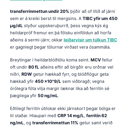
Frysk
transferrínmettun undir 20%
þýðir að of lítið af járni
Esperanto
sem er á kreiki berst til mergsins. A
TIBC yfir um 450
Беларуская мова
µg/dL
styður uppskeruþurrð, þess vegna kýs ég
heildarpróf fremur en þá fölsku einföldun að horfa
Татар теле
aðeins á sermi-járn; okkar
leiðarvísir um túlkun TIBC
Кыргызча
er gagnlegt þegar tölurnar virðast vera ósammála.
ئۇيغۇرچە
Breytingar í heildarblóðtölu koma seint.
MCV
fellur
Cebuano
oft undir
80 fL
aðeins eftir að birgðir eru orðnar vel
Basa Jawa
niðri,
RDW
getur hækkað fyrr, og blóðflögur geta
hækkað yfir
450 x10^9/L
sem viðbragð; vegna
ພາສາລາວ
órólegra fóta vilja margir læknar líka að ferritín sé
Монгол
þægilega yfir
50 ng/mL
.
Afrikaans
Eðlilegt ferritín útilokar ekki járnskort þegar bólga er
العربية المغربية
til staðar. Hlaupari með
CRP 14 mg/L
,
ferritín 62
Occitan
ng/mL
, og
transferrínmettun 11%
getur samt verið