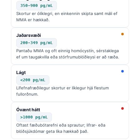
350-900 pg/mL
Skortur er ólíklegri, en einkennin skipta samt máli ef
MMA er hækkað.
Jaðarsvæði
200-349 pg/mL
Pantaðu MMA og oft einnig homócystín, sérstaklega
ef um taugakvilla eða stórfrumublóðleysi er að ræða.
Lágt
<200 pg/mL
Lífefnafræðilegur skortur er líklegur hjá flestum
fullorðnum.
Óvænt hátt
>1000 pg/mL
Oftast fæðubótarefni eða sprautur; lifrar- eða
blóðsjúkdómar geta líka hækkað það.