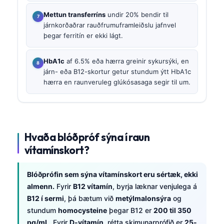
Mettun transferríns
undir 20% bendir til
járnkorðaðrar rauðfrumuframleiðslu jafnvel
þegar ferritín er ekki lágt.
HbA1c
af 6.5% eða hærra greinir sykursýki, en
járn- eða B12-skortur getur stundum ýtt HbA1c
hærra en raunveruleg glúkósasaga segir til um.
Hvaða blóðpróf sýna í raun
vítamínskort?
Blóðprófin sem sýna vítamínskort eru sértæk, ekki
almenn.
Fyrir
B12 vítamín
, byrja læknar venjulega á
B12 í sermi
, þá bætum við
metýlmalonsýra
og
stundum
homocysteine
þegar B12 er
200 til 350
pg/mL
. Fyrir
D-vítamín
, rétta skimunarprófið er
25-