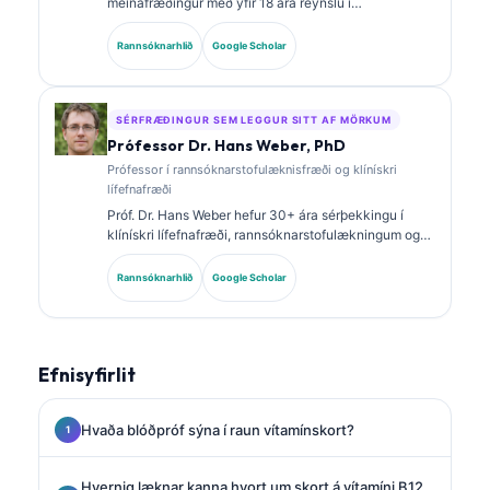
meinafræðingur með yfir 18 ára reynslu í
rannsóknarstofulækningum og greiningargreiningu.
Hún er með sérsviðsvottanir í klínískri efnafræði og
Rannsóknarhlið
Google Scholar
hefur birt mikið um lífmerkjasnið og
rannsóknarstofugreiningu í klínískri framkvæmd.
SÉRFRÆÐINGUR SEM LEGGUR SITT AF MÖRKUM
Prófessor Dr. Hans Weber, PhD
Prófessor í rannsóknarstofulæknisfræði og klínískri
lífefnafræði
Próf. Dr. Hans Weber hefur 30+ ára sérþekkingu í
klínískri lífefnafræði, rannsóknarstofulækningum og
rannsóknum á lífmerkjum. Fyrrverandi forseti þýska
félagsins um klíníska efnafræði, hann sérhæfir sig í
Rannsóknarhlið
Google Scholar
greiningu á greiningarsniðum, staðlaðri notkun
lífmerkja og rannsóknarstofulækningum með aðstoð
gervigreindar.
Efnisyfirlit
Hvaða blóðpróf sýna í raun vítamínskort?
Hvernig læknar kanna hvort um skort á vítamíni B12