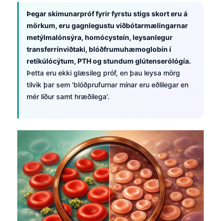
Þegar skimunarpróf fyrir fyrstu stigs skort eru á
தமிழ்
mörkum, eru gagnlegustu viðbótarmælingarnar
తెలుగు
metýlmalónsýra, homócysteín, leysanlegur
मराठी
transferrínviðtaki, blóðfrumuhæmoglobín í
retíkúlócýtum, PTH og stundum glútenserólógía.
اردو
Þetta eru ekki glæsileg próf, en þau leysa mörg
বাংলা
tilvik þar sem 'blóðprufurnar mínar eru eðlilegar en
Shqip
mér líður samt hræðilega'.
Magyar
Slovenščina
한국어
Polski
Lietuvių kalba
Русский
ქართული