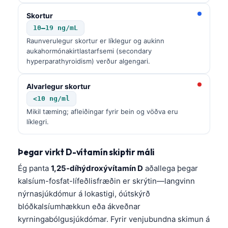
Skortur
10–19 ng/mL
Raunverulegur skortur er líklegur og aukinn
aukahormónakirtlastarfsemi (secondary
hyperparathyroidism) verður algengari.
Alvarlegur skortur
<10 ng/ml
Mikil tæming; afleiðingar fyrir bein og vöðva eru
líklegri.
Þegar virkt D-vítamín skiptir máli
Ég panta
1,25-díhýdroxývítamín D
aðallega þegar
kalsíum-fosfat-lífeðlisfræðin er skrýtin—langvinn
nýrnasjúkdómur á lokastigi, óútskýrð
blóðkalsíumhækkun eða ákveðnar
kyrningabólgusjúkdómar. Fyrir venjubundna skimun á