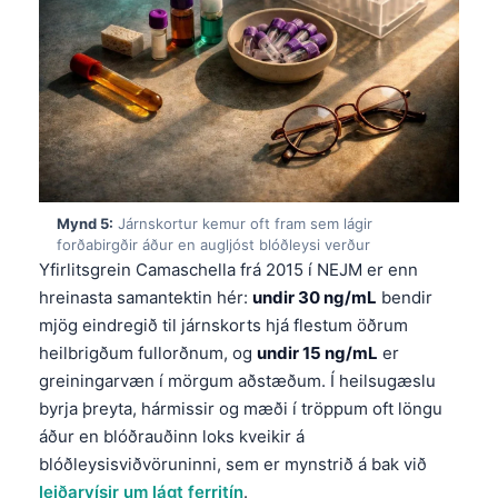
Mynd 5:
Járnskortur kemur oft fram sem lágir
forðabirgðir áður en augljóst blóðleysi verður
Yfirlitsgrein Camaschella frá 2015 í NEJM er enn
hreinasta samantektin hér:
undir 30 ng/mL
bendir
mjög eindregið til járnskorts hjá flestum öðrum
heilbrigðum fullorðnum, og
undir 15 ng/mL
er
greiningarvæn í mörgum aðstæðum. Í heilsugæslu
byrja þreyta, hármissir og mæði í tröppum oft löngu
áður en blóðrauðinn loks kveikir á
Norsk bokmål
blóðleysisviðvöruninni, sem er mynstrið á bak við
Ślōnskŏ gŏdka
leiðarvísir um lágt ferritín
.