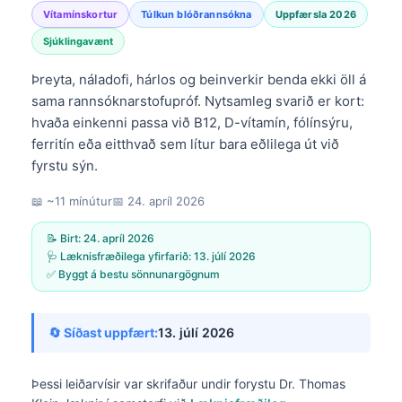
Vítamínskortur
Túlkun blóðrannsókna
Uppfærsla 2026
Sjúklingavænt
Þreyta, náladofi, hárlos og beinverkir benda ekki öll á
sama rannsóknarstofupróf. Nytsamleg svarið er kort:
hvaða einkenni passa við B12, D-vítamín, fólínsýru,
ferritín eða eitthvað sem lítur bara eðlilega út við
fyrstu sýn.
📖 ~11 mínútur
📅
24. apríl 2026
📝 Birt:
24. apríl 2026
🩺 Læknisfræðilega yfirfarið:
13. júlí 2026
✅ Byggt á bestu sönnunargögnum
🔄 Síðast uppfært:
13. júlí 2026
Þessi leiðarvísir var skrifaður undir forystu
Dr. Thomas