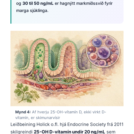
og
30 til 50 ng/mL
er hagnýtt markmiðssvið fyrir
marga sjúklinga.
Mynd 4:
Af hverju 25-OH-vítamín D, ekki virkt D-
vítamín, er skimunarvísir
Leiðbeining Holick o.fl. hjá Endocrine Society frá 2011
skilgreindi
25-OH D-vítamín undir 20 ng/mL
sem