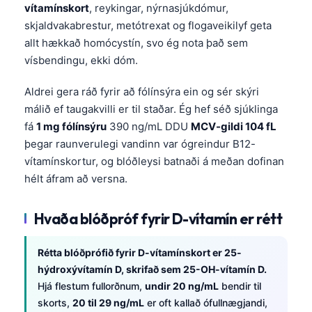
vítamínskort
, reykingar, nýrnasjúkdómur,
skjaldvakabrestur, metótrexat og flogaveikilyf geta
allt hækkað homócystín, svo ég nota það sem
vísbendingu, ekki dóm.
Aldrei gera ráð fyrir að fólínsýra ein og sér skýri
málið ef taugakvilli er til staðar. Ég hef séð sjúklinga
fá
1 mg fólínsýru
390 ng/mL DDU
MCV-gildi 104 fL
þegar raunverulegi vandinn var ógreindur B12-
vítamínskortur, og blóðleysi batnaði á meðan dofinan
hélt áfram að versna.
Hvaða blóðpróf fyrir D-vítamín er rétt
Rétta blóðprófið fyrir D-vítamínskort er 25-
hýdroxývítamín D, skrifað sem 25-OH-vítamín D.
Hjá flestum fullorðnum,
undir 20 ng/mL
bendir til
skorts,
20 til 29 ng/mL
er oft kallað ófullnægjandi,