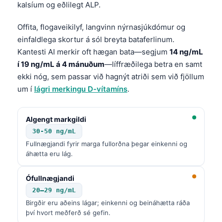
kalsíum og eðlilegt ALP.
Offita, flogaveikilyf, langvinn nýrnasjúkdómur og
einfaldlega skortur á sól breyta bataferlinum.
Kantesti AI merkir oft hægan bata—segjum
14 ng/mL
í 19 ng/mL á 4 mánuðum
—líffræðilega betra en samt
ekki nóg, sem passar við hagnýt atriði sem við fjöllum
um í
lágri merkingu D-vítamíns
.
Algengt markgildi
30-50 ng/mL
Fullnægjandi fyrir marga fullorðna þegar einkenni og
áhætta eru lág.
Ófullnægjandi
20–29 ng/mL
Birgðir eru aðeins lágar; einkenni og beináhætta ráða
því hvort meðferð sé gefin.