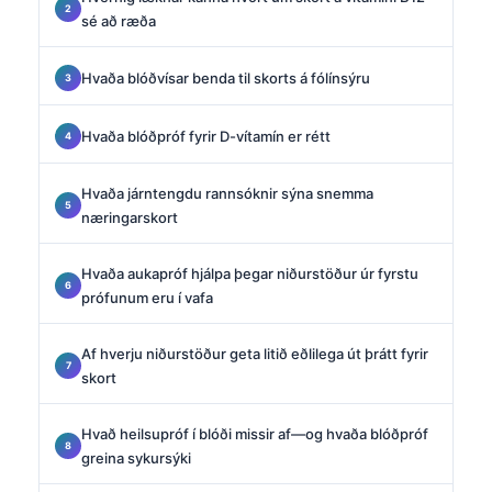
sé að ræða
Hvaða blóðvísar benda til skorts á fólínsýru
Hvaða blóðpróf fyrir D-vítamín er rétt
Hvaða járntengdu rannsóknir sýna snemma
næringarskort
Hvaða aukapróf hjálpa þegar niðurstöður úr fyrstu
prófunum eru í vafa
Af hverju niðurstöður geta litið eðlilega út þrátt fyrir
skort
Hvað heilsupróf í blóði missir af—og hvaða blóðpróf
greina sykursýki