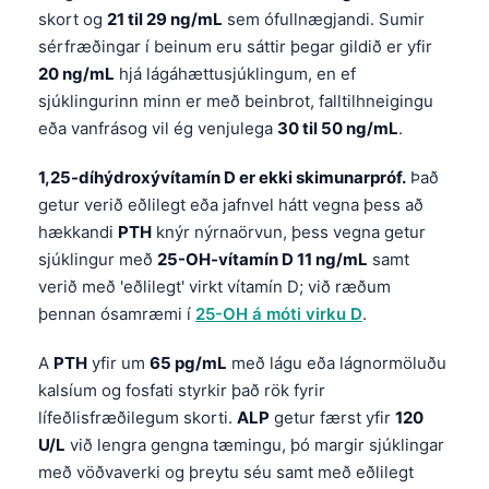
skort og
21 til 29 ng/mL
sem ófullnægjandi. Sumir
sérfræðingar í beinum eru sáttir þegar gildið er yfir
20 ng/mL
hjá lágáhættusjúklingum, en ef
sjúklingurinn minn er með beinbrot, falltilhneigingu
eða vanfrásog vil ég venjulega
30 til 50 ng/mL
.
1,25-díhýdroxývítamín D er ekki skimunarpróf.
Það
getur verið eðlilegt eða jafnvel hátt vegna þess að
hækkandi
PTH
knýr nýrnaörvun, þess vegna getur
sjúklingur með
25-OH-vítamín D 11 ng/mL
samt
verið með 'eðlilegt' virkt vítamín D; við ræðum
þennan ósamræmi í
25-OH á móti virku D
.
A
PTH
yfir um
65 pg/mL
með lágu eða lágnormöluðu
kalsíum og fosfati styrkir það rök fyrir
lífeðlisfræðilegum skorti.
ALP
getur færst yfir
120
U/L
við lengra gengna tæmingu, þó margir sjúklingar
með vöðvaverki og þreytu séu samt með eðlilegt