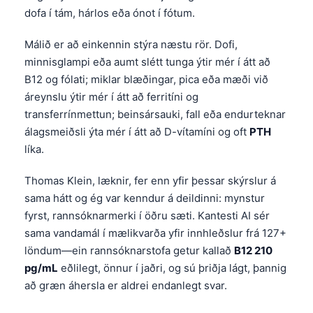
dofa í tám, hárlos eða ónot í fótum.
Málið er að einkennin stýra næstu rör. Dofi,
minnisglampi eða aumt slétt tunga ýtir mér í átt að
B12 og fólati; miklar blæðingar, pica eða mæði við
áreynslu ýtir mér í átt að ferritíni og
transferrínmettun; beinsársauki, fall eða endurteknar
álagsmeiðsli ýta mér í átt að D-vítamíni og oft
PTH
líka.
Thomas Klein, læknir, fer enn yfir þessar skýrslur á
sama hátt og ég var kenndur á deildinni: mynstur
fyrst, rannsóknarmerki í öðru sæti. Kantesti AI sér
sama vandamál í mælikvarða yfir innhleðslur frá 127+
löndum—ein rannsóknarstofa getur kallað
B12 210
pg/mL
eðlilegt, önnur í jaðri, og sú þriðja lágt, þannig
að græn áhersla er aldrei endanlegt svar.