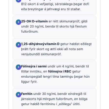
B12-skort á vefjastigi, sérstaklega þegar dofi
eða breytingar á jafnvægi eru til staðar.
25-OH D-vítamín
er rétt skimunarpróf; gildi
undir 20 ng/mL benda til skorts hjá flestum
fullorðnum.
1,25-díhýdroxývítamín D
getur haldist eðlilegt
þrátt fyrir skort og ætti ekki að nota sem
venjubundið skimunarpróf.
Fólínsýra í sermi
undir um 4 ng/mL bendir til
lítillar inntöku, en
fólínsýra í RBC
getur
endurspeglað lengri tíma tæmingu þegar hún
liggur fyrir.
Ferritín
undir 30 ng/mL bendir eindregið til
járnskorts hjá mörgum fullorðnum, en bólga
getur haldið ferritíninu í „eðlilegu“ útliti.