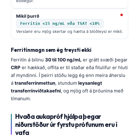
eðlilegur.
Català
O‘zbekcha
Mikil þurrð
Ferritín <15 ng/mL eða TSAT <10%
Українська
Verslanir eru mjög skertar og hætta á blóðleysi er mikil.
አማርኛ
Kiswahili
Ferritínmagn sem ég treysti ekki
ភាសាខ្មែរ
Ferritín á bilinu
30 til 100 ng/mL
er grátt svæði þegar
ဗမာစာ
CRP
er hækkað, offita er til staðar eða fitulifur er hluti
af myndinni. Í þeirri stöðu legg ég enn meira áherslu
ไทย
á
transferrínmettun
, stundum
leysanlegt
Tagalog
transferrínviðtakaefni
, og mjög oft á þróunina með
Tiếng Việt
tímanum.
Bahasa Melayu
Hvaða aukapróf hjálpa þegar
മലയാളം
niðurstöður úr fyrstu prófunum eru í
ಕನ್ನಡ
vafa
ગુજરાતી