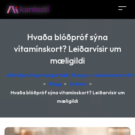
Hvaða blóðpróf sýna
vítamínskort? Leiðarvísir um
mæligildi
AI blóðprufugreiningartæki ókeypis – rannsóknarstofutú
>
Blogg
>
Greinar
>
Hvaða blóðpróf sýna vítamínskort? Leiðarvísir um
mæligildi