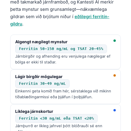
Gàidhlig
með takmarkað járnframboð, og Kantesti AI merkir
þetta mynstur sem grunsamlegt—nákvæmlega
Euskara
gildran sem við brjótum niður í
eðlilegri ferritín-
Македонски јазик
gildru
.
Latviešu valoda
Galego
Algengt nægilegt mynstur
অসমীয়া
Ferritín 50-150 ng/mL og TSAT 20-45%
Járnbirgðir og afhending eru venjulega nægilegar ef
සිංහල
bólga er ekki til staðar.
سنڌي
Lágir birgðir mögulegar
پښتو
Ferritín 30-49 ng/mL
Einkenni geta komið fram hér, sérstaklega við mikinn
Slovenčina
tíðablæðingarmissi eða þjálfun í þolþjálfun.
Hrvatski
Líklega járnskortur
Suomi
Ferritín <30 ng/mL eða TSAT <20%
Қазақ тілі
Járnþurrð er líkleg jafnvel þótt blóðrauði sé enn