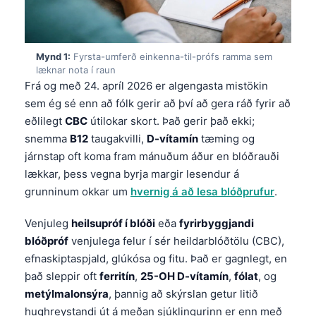
Mynd 1:
Fyrsta-umferð einkenna-til-prófs ramma sem
læknar nota í raun
Frá og með 24. apríl 2026 er algengasta mistökin
sem ég sé enn að fólk gerir að því að gera ráð fyrir að
eðlilegt
CBC
útilokar skort. Það gerir það ekki;
snemma
B12
taugakvilli,
D-vítamín
tæming og
járnstap oft koma fram mánuðum áður en blóðrauði
lækkar, þess vegna byrja margir lesendur á
grunninum okkar um
hvernig á að lesa blóðprufur
.
Venjuleg
heilsupróf í blóði
eða
fyrirbyggjandi
blóðpróf
venjulega felur í sér heildarblóðtölu (CBC),
efnaskiptaspjald, glúkósa og fitu. Það er gagnlegt, en
það sleppir oft
ferritín
,
25-OH D-vítamín
,
fólat
, og
metýlmalonsýra
, þannig að skýrslan getur litið
hughreystandi út á meðan sjúklingurinn er enn með