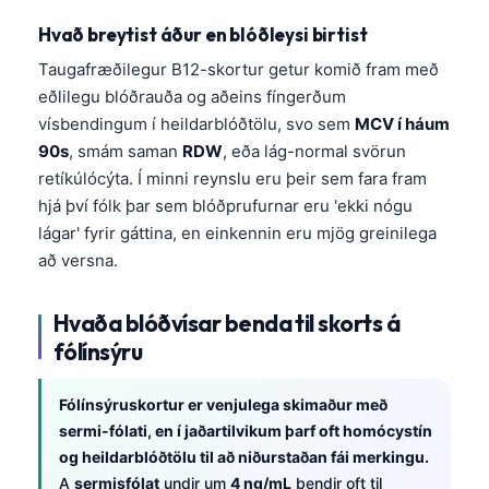
Hvað breytist áður en blóðleysi birtist
Taugafræðilegur B12-skortur getur komið fram með
eðlilegu blóðrauða og aðeins fíngerðum
vísbendingum í heildarblóðtölu, svo sem
MCV í háum
90s
, smám saman
RDW
, eða lág-normal svörun
retíkúlócýta. Í minni reynslu eru þeir sem fara fram
hjá því fólk þar sem blóðprufurnar eru 'ekki nógu
lágar' fyrir gáttina, en einkennin eru mjög greinilega
að versna.
Hvaða blóðvísar benda til skorts á
fólínsýru
Fólínsýruskortur er venjulega skimaður með
sermi-fólati, en í jaðartilvikum þarf oft homócystín
og heildarblóðtölu til að niðurstaðan fái merkingu.
A
sermisfólat
undir um
4 ng/mL
bendir oft til