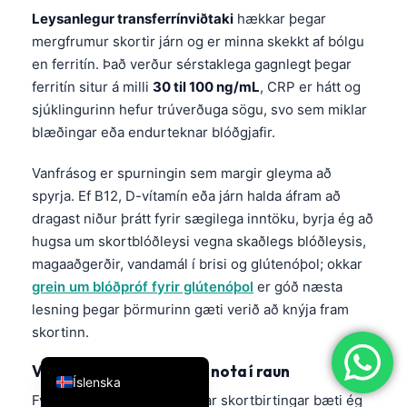
Leysanlegur transferrínviðtaki
hækkar þegar
简体中文
mergfrumur skortir járn og er minna skekkt af bólgu
Română
en ferritín. Það verður sérstaklega gagnlegt þegar
Türkçe
ferritín situr á milli
30 til 100 ng/mL
, CRP er hátt og
sjúklingurinn hefur trúverðuga sögu, svo sem miklar
Ελληνικά
blæðingar eða endurteknar blóðgjafir.
Português
Español
Vanfrásog er spurningin sem margir gleyma að
spyrja. Ef B12, D-vítamín eða járn halda áfram að
Italiano
dragast niður þrátt fyrir sægilega inntöku, byrja ég að
עִבְרִית
hugsa um skortblóðleysi vegna skaðlegs blóðleysis,
Français
magaaðgerðir, vandamál í brisi og glútenóþol; okkar
grein um blóðpróf fyrir glútenóþol
er góð næsta
العربية
lesning þegar þörmurinn gæti verið að knýja fram
Deutsch
skortinn.
English
Viðbótarmengið sem ég nota í raun
Íslenska
Fyrir endurteknar óútskýrðar skortbirtingar bæti ég