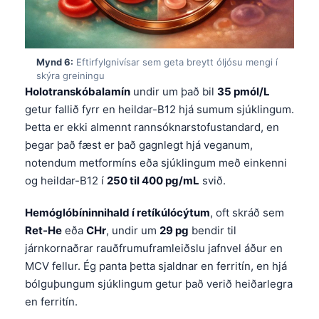
Čeština
日本語
Eesti
Mynd 6:
Eftirfylgnivísar sem geta breytt óljósu mengi í
skýra greiningu
Azərbaycan dili
Holotranskóbalamín
undir um það bil
35 pmól/L
Bosanski
getur fallið fyrr en heildar-B12 hjá sumum sjúklingum.
Svenska
Þetta er ekki almennt rannsóknarstofustandard, en
þegar það fæst er það gagnlegt hjá veganum,
Српски језик
notendum metformíns eða sjúklingum með einkenni
Հայերեն
og heildar-B12 í
250 til 400 pg/mL
svið.
Bahasa Indonesia
Hemóglóbíninnihald í retíkúlócýtum
, oft skráð sem
हिन्दी
Ret-He
eða
CHr
, undir um
29 pg
bendir til
Nederlands
járnkornaðrar rauðfrumuframleiðslu jafnvel áður en
MCV fellur. Ég panta þetta sjaldnar en ferritín, en hjá
Dansk
bólguþungum sjúklingum getur það verið heiðarlegra
Български
en ferritín.
فارسی