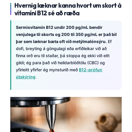
Hvernig læknar kanna hvort um skort á
vítamíni B12 sé að ræða
Sermisvítamín B12 undir 200 pg/mL bendir
venjulega til skorts og 200 til 350 pg/mL er það bil
þar sem læknar bæta oft við metýlmalónsýru.
Ef
dofi, breyting á göngulagi eða erfiðleikar við að
finna orð eru til staðar, þá stoppa ég ekki við eitt
gildi; ég para það við heildarblóðtölu (CBC) og
yfirleitt yfirfer ég mynsturið með
B12-prófun
útskýring
.