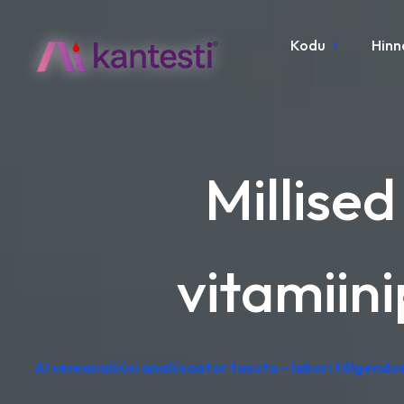
Kodu
Hinn
Millise
vitamiin
AI vereanalüüsi analüsaator tasuta – labori tõlgendu