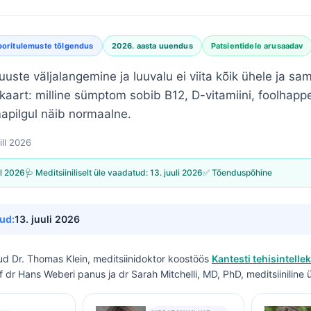
boritulemuste tõlgendus
2026. aasta uuendus
Patsientidele arusaadav
juuste väljalangemine ja luuvalu ei viita kõik ühele ja sa
kaart: milline sümptom sobib B12, D-vitamiini, foolhappe, 
mapilgul näib normaalne.
ill 2026
ll 2026
🩺 Meditsiiniliselt üle vaadatud:
13. juuli 2026
✅ Tõenduspõhine
ud:
13. juuli 2026
tud
Dr. Thomas Klein, meditsiinidoktor
koostöös
Kantesti tehisintellek
of dr Hans Weberi panus ja dr Sarah Mitchelli, MD, PhD, meditsiiniline