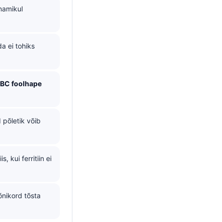
namikul
a ei tohiks
BC foolhape
 põletik võib
, kui ferritiin ei
nikord tõsta