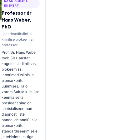
KAASTÖÖLINE
EKSPERT
Professor dr
Hans Weber,
PhD
Laborimeditsiini ja
kliinilise biokeemia
professor
Prof. Dr. Hans Weber
toob 30+ aastat
kogemust kliinilises
biokeemias,
laborimeditsiinis ja
biomarkerite
uurimises. Ta oli
varem Saksa kliinilise
keemia seltsi
president ning on
spetsialiseerunud
diagnostiliste
paneelide analüüsile,
biomarkerite
standardiseerimisele
ja tehisintellektiga