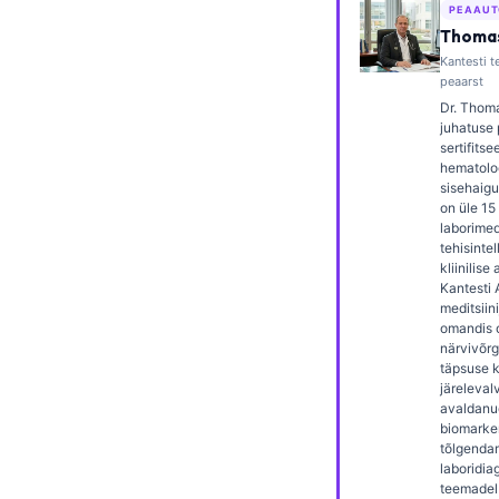
PEAAUT
Frysk
Thomas
Esperanto
Kantesti te
peaarst
Беларуская мова
Dr. Thoma
juhatuse 
Татар теле
sertifitsee
hematolo
Кыргызча
sisehaigus
ئۇيغۇرچە
on üle 1
laborimedi
Cebuano
tehisintel
kliinilise
Basa Jawa
Kantesti 
meditsiin
ພາສາລາວ
omandis 
närvivõrg
Монгол
täpsuse kl
järelevalv
Afrikaans
avaldanud
العربية المغربية
biomarker
tõlgendam
Occitan
laboridia
teemadel 