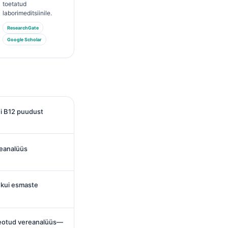
toetatud
laborimeditsiinile.
ResearchGate
Google Scholar
ini B12 puudust
reanalüüs
, kui esmaste
seotud vereanalüüs—