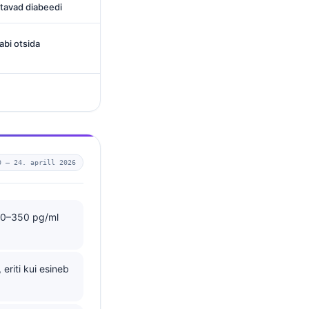
tavad diabeedi
abi otsida
0 —
24. aprill 2026
200–350 pg/ml
riti kui esineb