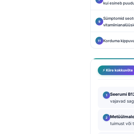
kui esineb puud
Català
O‘zbekcha
Sümptomid seot
Українська
vitamiinianalüüs
አማርኛ
Korduma kippuv
Kiswahili
ភាសាខ្មែរ
ဗမာစာ
⚡ Kiire kokkuvõte
ไทย
Tagalog
Tiếng Việt
Seerumi B1
vajavad sag
Bahasa Melayu
മലയാളം
Metüülmal
ಕನ್ನಡ
tuimust või 
ગુજરાતી