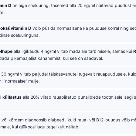
miin D
on õige sõeluuring; tasemed alla 20 ng/ml näitavad puudust e
el.
roksüvitamiin D
võib püsida normaalsena ka puuduse korral ning sed
iinse sõeluuringuna.
olhape
alla ligikaudu 4 ng/ml viitab madalale tarbimisele, samas kui
R
dada pikemaajalist kahanemist, kui see on saadaval.
 30 ng/ml viitab paljudel täiskasvanutel tugevalt rauapuudusele, kuid
ini “normaalse” mulje.
i küllastus
alla 20% viitab rauapiiratud punaliblede tootmisele isegi siis
või kõrgem diagnoosib diabeedi, kuid raua- või B12-puudus võib mõ
ale, kui glükoosi lugu tegelikult näitab.