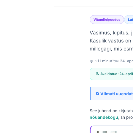
Vitamiinipuudus
La
Väsimus, kipitus, 
Kasulik vastus on 
millegagi, mis es
📖 ~11 minutit
📅
24. apr
📝 Avaldatud:
24. apri
🔄 Viimati uuendat
See juhend on kirjuta
nõuandekogu
, sh pr
Norsk bokmål
Ślōnskŏ gŏdka