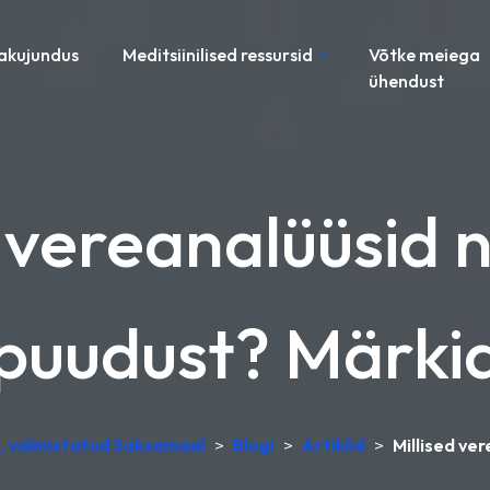
akujundus
Meditsiinilised ressursid
Võtke meiega
ühendust
d vereanalüüsid 
ipuudust? Märki
s, valmistatud Saksamaal
>
Blogi
>
Artiklid
>
Millised ve