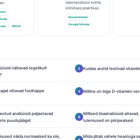
laborianalüüsi kohta
as.
kliinilises praktikas.
Gate
ResearchGate
holar
Google Scholar
.edu
ORCID
üüsid näitavad tegelikult
Kuidas arstid testivad vitami
?
tajad viitavad foolhappe
Milline on õige D-vitamiini ve
seotud analüüsid paljastavad
Millised lisaanalüüsid aitavad
nete puudujäägid
tulemused on piiripealsed
mused näida normaalsed ka siis,
Mida jätab vahele heaoluga 