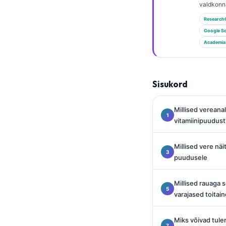
Gàidhlig
valdkonn
Euskara
Research
Google Sc
Македонски јазик
Academia
Latviešu valoda
Galego
Sisukord
অসমীয়া
සිංහල
Millised vereanal
سنڌي
vitamiinipuudust
پښتو
Millised vere näi
puudusele
Slovenčina
Millised rauaga 
Hrvatski
varajased toitai
Suomi
Қазақ тілі
Miks võivad tule