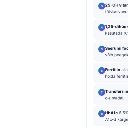
25-OH vita
தமிழ்
täiskasvanut
తెలుగు
1,25-dihüd
मराठी
kasutada rut
اردو
বাংলা
Seerumi fo
võib peegel
Shqip
Magyar
Ferritiin
alla
Slovenščina
hoida ferriti
한국어
Transferriin
Polski
ole madal.
Lietuvių kalba
Русский
HbA1c
6.5% 
A1c-d kõrgem
ქართული