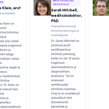
MEDITSIINILINE
OR
ARVUSTAJA
 Klein, arst
Sarah Mitchell,
hisintellekti
meditsiinidoktor,
PhD
s Klein on
Peameditsiininõunik -
poolt
kliiniline patoloogia ja
ritud kliiniline
sisehaigused
og ja
Dr. Sarah Mitchell on
te arst, kellel
juhatuse poolt
5 aasta kogemust
sertifitseeritud
tsiini ja
kliiniline patoloog,
lekti abiga
kellel on üle 18 aasta
 analüüsi vallas.
kogemust
AI
laborimeditsiinis ja
ijuhina tagab ta
diagnostilises
oleva
analüüsis. Tal on
u meditsiinilise
erialased
iinilise
sertifikaadid
e. Dr. Klein on
kliinilises keemias
 rohkelt töid
ning ta on avaldanud
ite
ulatuslikult töid
ise ja
biomarkerite
gnostika
paneelide ja
laborimeditsiini