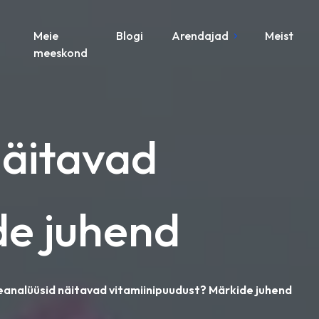
Meie
Blogi
Arendajad
Meist
meeskond
näitavad
de juhend
reanalüüsid näitavad vitamiinipuudust? Märkide juhend