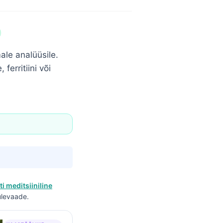
male analüüsile.
ferritiini või
ti meditsiiniline
 ülevaade.