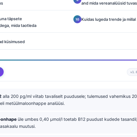
us
and mida vereanalüüsid tuvas
una täpsete
Kuidas lugeda trende ja millal 
idega, mida taotleda
ad küsimused
v1.
2
alla 200 pg/ml viitab tavaliselt puudusele; tulemused vahemikus 
eli metüülmaloonhappe analüüsi.
oonhape
üle umbes 0,40 µmol/l toetab B12 puudust kudede tasandil, e
tasakaalu muutusi.