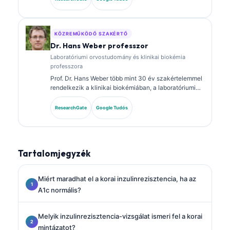
rendelkezik, és kiterjedten publikált biomarker-
panelokról és laboratóriumi elemzésről a klinikai
gyakorlatban.
KÖZREMŰKÖDŐ SZAKÉRTŐ
Dr. Hans Weber professzor
Laboratóriumi orvostudomány és klinikai biokémia
professzora
Prof. Dr. Hans Weber több mint 30 év szakértelemmel
rendelkezik a klinikai biokémiában, a laboratóriumi
orvostudományban és a biomarker-kutatásban. A
Német Klinikai Kémiai Társaság korábbi elnöke, és a
ResearchGate
Google Tudós
diagnosztikai panel-elemzésre, a biomarkerek
standardizálására, valamint a mesterséges
intelligencia által támogatott laboratóriumi orvoslásra
specializálódott.
Tartalomjegyzék
Miért maradhat el a korai inzulinrezisztencia, ha az
A1c normális?
Melyik inzulinrezisztencia-vizsgálat ismeri fel a korai
mintázatot?