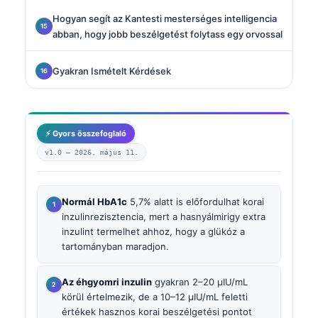
Hogyan segít az Kantesti mesterséges intelligencia
abban, hogy jobb beszélgetést folytass egy orvossal
Gyakran Ismételt Kérdések
⚡ Gyors összefoglaló
v1.0 —
2026. május 11.
Normál HbA1c
5,7% alatt is előfordulhat korai
inzulinrezisztencia, mert a hasnyálmirigy extra
inzulint termelhet ahhoz, hogy a glükóz a
tartományban maradjon.
Az éhgyomri inzulin
gyakran 2–20 µIU/mL
körül értelmezik, de a 10–12 µIU/mL feletti
értékek hasznos korai beszélgetési pontot