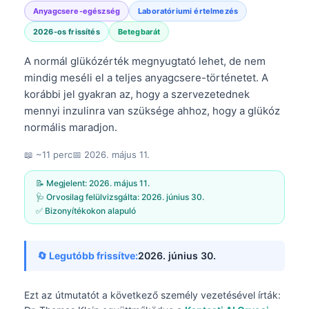
Anyagcsere-egészség
Laboratóriumi értelmezés
2026-os frissítés
Betegbarát
A normál glükózérték megnyugtató lehet, de nem
mindig meséli el a teljes anyagcsere-történetet. A
korábbi jel gyakran az, hogy a szervezetednek
mennyi inzulinra van szüksége ahhoz, hogy a glükóz
normális maradjon.
📖 ~11 perc
📅
2026. május 11.
📝 Megjelent:
2026. május 11.
🩺 Orvosilag felülvizsgálta:
2026. június 30.
✅ Bizonyítékokon alapuló
🔄 Legutóbb frissítve:
2026. június 30.
Ezt az útmutatót a következő személy vezetésével írták: