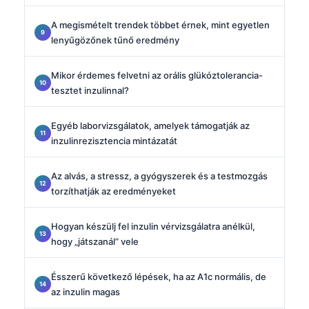
A megismételt trendek többet érnek, mint egyetlen
lenyűgözőnek tűnő eredmény
Mikor érdemes felvetni az orális glükóztolerancia-
tesztet inzulinnal?
Egyéb laborvizsgálatok, amelyek támogatják az
inzulinrezisztencia mintázatát
Az alvás, a stressz, a gyógyszerek és a testmozgás
torzíthatják az eredményeket
Hogyan készülj fel inzulin vérvizsgálatra anélkül,
hogy „játszanál” vele
Ésszerű következő lépések, ha az A1c normális, de
az inzulin magas