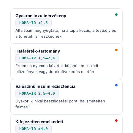
Gyakran inzulinérzékeny
HOMA-IR <1,5
Általában megnyugtató, ha a táplálkozás, a testsúly és
a tünetek is illeszkednek
Határérték-tartomány
HOMA-IR 1,5–2,4
Érdemes nyomon követni, különösen családi
előzmények vagy deréknövekedés esetén
Valószínű inzulinrezisztencia
HOMA-IR 2,5–4,0
Gyakori klinikai beszélgetési pont, ha ismételten
felmerül
Kifejezetten emelkedett
HOMA-IR >4,0