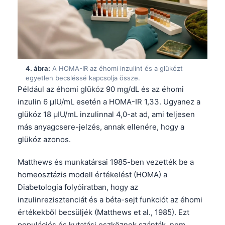
4. ábra:
A HOMA-IR az éhomi inzulint és a glükózt
egyetlen becsléssé kapcsolja össze.
Például az éhomi glükóz 90 mg/dL és az éhomi
inzulin 6 µIU/mL esetén a HOMA-IR 1,33. Ugyanez a
glükóz 18 µIU/mL inzulinnal 4,0-at ad, ami teljesen
más anyagcsere-jelzés, annak ellenére, hogy a
glükóz azonos.
Matthews és munkatársai 1985-ben vezették be a
homeosztázis modell értékelést (HOMA) a
Diabetologia folyóiratban, hogy az
inzulinrezisztenciát és a béta-sejt funkciót az éhomi
értékekből becsüljék (Matthews et al., 1985). Ezt
populációs és kutatási eszköznek szánták, nem