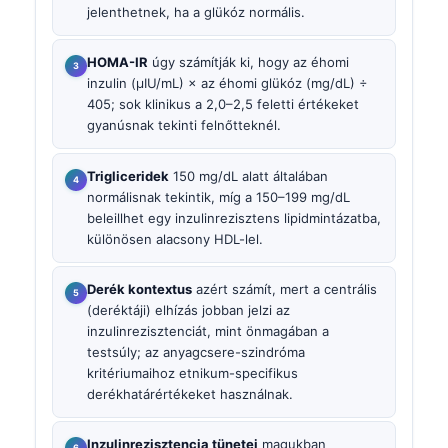
jelenthetnek, ha a glükóz normális.
HOMA-IR
úgy számítják ki, hogy az éhomi
inzulin (µIU/mL) × az éhomi glükóz (mg/dL) ÷
405; sok klinikus a 2,0–2,5 feletti értékeket
gyanúsnak tekinti felnőtteknél.
Trigliceridek
150 mg/dL alatt általában
normálisnak tekintik, míg a 150–199 mg/dL
beleillhet egy inzulinrezisztens lipidmintázatba,
különösen alacsony HDL-lel.
Derék kontextus
azért számít, mert a centrális
(deréktáji) elhízás jobban jelzi az
inzulinrezisztenciát, mint önmagában a
testsúly; az anyagcsere-szindróma
kritériumaihoz etnikum-specifikus
derékhatárértékeket használnak.
Inzulinrezisztencia tünetei
magukban