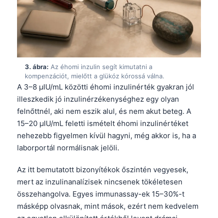
3. ábra:
Az éhomi inzulin segít kimutatni a
kompenzációt, mielőtt a glükóz kórossá válna.
A 3–8 µIU/mL közötti éhomi inzulinérték gyakran jól
illeszkedik jó inzulinérzékenységhez egy olyan
felnőttnél, aki nem eszik alul, és nem akut beteg. A
15–20 µIU/mL feletti ismételt éhomi inzulinértéket
nehezebb figyelmen kívül hagyni, még akkor is, ha a
laborportál normálisnak jelöli.
Az itt bemutatott bizonyítékok őszintén vegyesek,
mert az inzulinanalízisek nincsenek tökéletesen
összehangolva. Egyes immunassay-ek 15–30%-t
másképp olvasnak, mint mások, ezért nem kedvelem