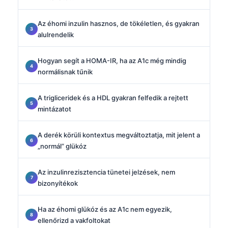
Az éhomi inzulin hasznos, de tökéletlen, és gyakran
alulrendelik
Hogyan segít a HOMA-IR, ha az A1c még mindig
normálisnak tűnik
A trigliceridek és a HDL gyakran felfedik a rejtett
mintázatot
A derék körüli kontextus megváltoztatja, mit jelent a
„normál” glükóz
Az inzulinrezisztencia tünetei jelzések, nem
bizonyítékok
Ha az éhomi glükóz és az A1c nem egyezik,
ellenőrizd a vakfoltokat