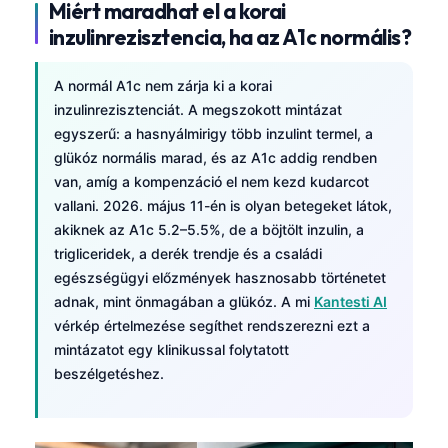
Miért maradhat el a korai
inzulinrezisztencia, ha az A1c normális?
A normál A1c nem zárja ki a korai
inzulinrezisztenciát. A megszokott mintázat
egyszerű: a hasnyálmirigy több inzulint termel, a
glükóz normális marad, és az A1c addig rendben
van, amíg a kompenzáció el nem kezd kudarcot
vallani. 2026. május 11-én is olyan betegeket látok,
akiknek az A1c 5.2–5.5%, de a böjtölt inzulin, a
trigliceridek, a derék trendje és a családi
egészségügyi előzmények hasznosabb történetet
adnak, mint önmagában a glükóz. A mi
Kantesti AI
vérkép értelmezése segíthet rendszerezni ezt a
mintázatot egy klinikussal folytatott
beszélgetéshez.