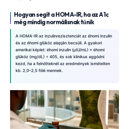
Hogyan segít a HOMA-IR, ha az A1c
még mindig normálisnak tűnik
A HOMA-IR az inzulinrezisztenciát az éhomi inzulin
és az éhomi glükóz alapján becsüli. A gyakori
amerikai képlet: éhomi inzulin (µIU/mL) × éhomi
glükóz (mg/dL) ÷ 405, és sok klinikus aggódni
kezd, ha a felnőtteknél az eredmények ismételten
kb. 2,0–2,5 fölé mennek.