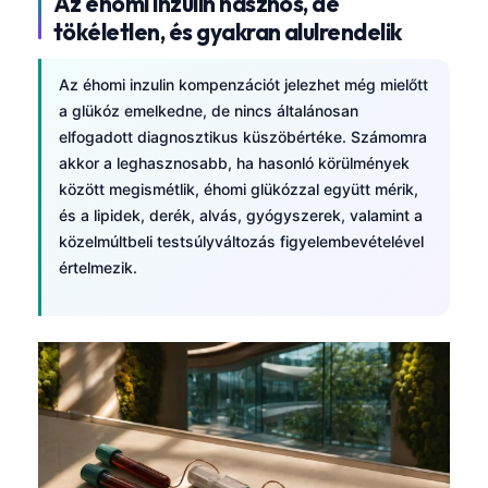
Az éhomi inzulin hasznos, de
tökéletlen, és gyakran alulrendelik
Az éhomi inzulin kompenzációt jelezhet még mielőtt
a glükóz emelkedne, de nincs általánosan
elfogadott diagnosztikus küszöbértéke. Számomra
akkor a leghasznosabb, ha hasonló körülmények
között megismétlik, éhomi glükózzal együtt mérik,
és a lipidek, derék, alvás, gyógyszerek, valamint a
közelmúltbeli testsúlyváltozás figyelembevételével
értelmezik.