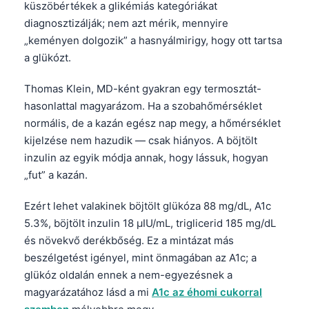
küszöbértékek a glikémiás kategóriákat
diagnosztizálják; nem azt mérik, mennyire
„keményen dolgozik” a hasnyálmirigy, hogy ott tartsa
a glükózt.
Thomas Klein, MD-ként gyakran egy termosztát-
hasonlattal magyarázom. Ha a szobahőmérséklet
normális, de a kazán egész nap megy, a hőmérséklet
kijelzése nem hazudik — csak hiányos. A böjtölt
inzulin az egyik módja annak, hogy lássuk, hogyan
„fut” a kazán.
Ezért lehet valakinek böjtölt glükóza 88 mg/dL, A1c
5.3%, böjtölt inzulin 18 µIU/mL, triglicerid 185 mg/dL
és növekvő derékbőség. Ez a mintázat más
beszélgetést igényel, mint önmagában az A1c; a
glükóz oldalán ennek a nem-egyezésnek a
magyarázatához lásd a mi
A1c az éhomi cukorral