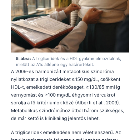
Frysk
Esperanto
Беларуская мова
Татар теле
Кыргызча
ئۇيغۇرچە
5. ábra:
A trigliceridek és a HDL gyakran elmozdulnak,
mielőtt az A1c átlépne egy határértéket.
Cebuano
A 2009-es harmonizált metabolikus szindróma
Basa Jawa
nyilatkozat a triglicerideket ≥150 mg/dL, csökkent
HDL-t, emelkedett derékbőséget, ≥130/85 mmHg
ພາສາລາວ
vérnyomást és ≥100 mg/dL éhgyomri vércukrot
Монгол
sorolja a fő kritériumok közé (Alberti et al., 2009).
Afrikaans
Metabolikus szindrómához ötből három szükséges,
de már kettő is klinikailag jelentős lehet.
العربية المغربية
Occitan
A trigliceridek emelkedése nem véletlenszerű. Az