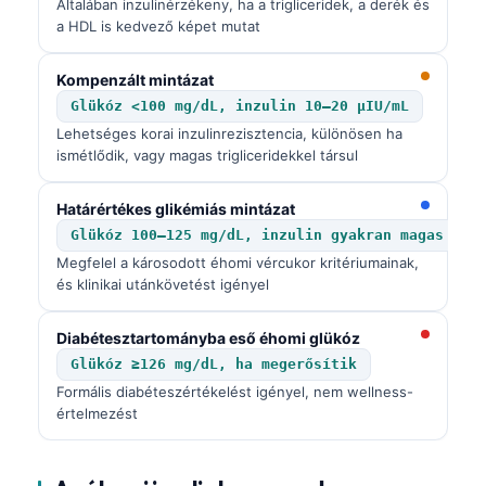
Általában inzulinérzékeny, ha a trigliceridek, a derék és
a HDL is kedvező képet mutat
Kompenzált mintázat
Glükóz <100 mg/dL, inzulin 10–20 µIU/mL
Lehetséges korai inzulinrezisztencia, különösen ha
ismétlődik, vagy magas trigliceridekkel társul
Határértékes glikémiás mintázat
Glükóz 100–125 mg/dL, inzulin gyakran magas
Megfelel a károsodott éhomi vércukor kritériumainak,
és klinikai utánkövetést igényel
Diabétesztartományba eső éhomi glükóz
Glükóz ≥126 mg/dL, ha megerősítik
Formális diabéteszértékelést igényel, nem wellness-
értelmezést