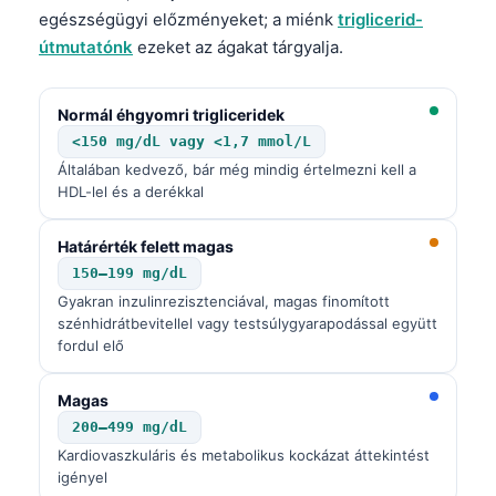
Català
egészségügyi előzményeket; a miénk
triglicerid-
útmutatónk
ezeket az ágakat tárgyalja.
O‘zbekcha
Українська
Normál éhgyomri trigliceridek
አማርኛ
<150 mg/dL vagy <1,7 mmol/L
Kiswahili
Általában kedvező, bár még mindig értelmezni kell a
HDL-lel és a derékkal
ភាសាខ្មែរ
ဗမာစာ
Határérték felett magas
ไทย
150–199 mg/dL
Gyakran inzulinrezisztenciával, magas finomított
Tagalog
szénhidrátbevitellel vagy testsúlygyarapodással együtt
Tiếng Việt
fordul elő
Bahasa Melayu
Magas
മലയാളം
200–499 mg/dL
ಕನ್ನಡ
Kardiovaszkuláris és metabolikus kockázat áttekintést
igényel
ગુજરાતી