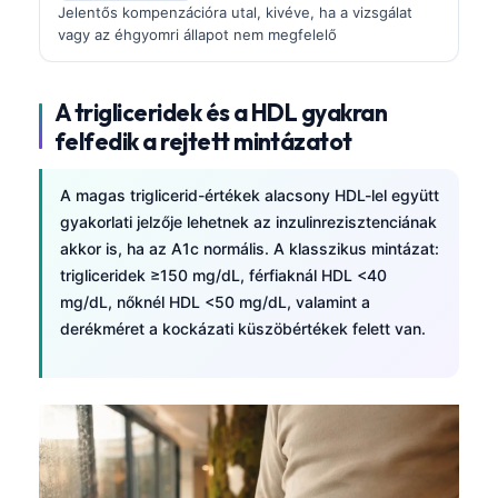
Jelentős kompenzációra utal, kivéve, ha a vizsgálat
vagy az éhgyomri állapot nem megfelelő
A trigliceridek és a HDL gyakran
felfedik a rejtett mintázatot
A magas triglicerid-értékek alacsony HDL-lel együtt
gyakorlati jelzője lehetnek az inzulinrezisztenciának
akkor is, ha az A1c normális. A klasszikus mintázat:
trigliceridek ≥150 mg/dL, férfiaknál HDL <40
mg/dL, nőknél HDL <50 mg/dL, valamint a
derékméret a kockázati küszöbértékek felett van.
Norsk bokmål
Ślōnskŏ gŏdka