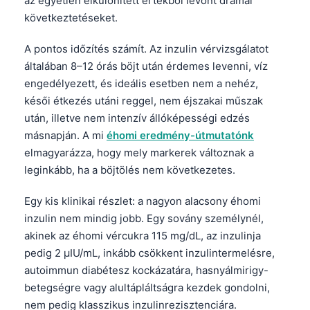
az egyetlen elkülönített értékből levont drámai
következtetéseket.
A pontos időzítés számít. Az inzulin vérvizsgálatot
általában 8–12 órás böjt után érdemes levenni, víz
engedélyezett, és ideális esetben nem a nehéz,
késői étkezés utáni reggel, nem éjszakai műszak
után, illetve nem intenzív állóképességi edzés
másnapján. A mi
éhomi eredmény-útmutatónk
elmagyarázza, hogy mely markerek változnak a
leginkább, ha a böjtölés nem következetes.
Egy kis klinikai részlet: a nagyon alacsony éhomi
inzulin nem mindig jobb. Egy sovány személynél,
akinek az éhomi vércukra 115 mg/dL, az inzulinja
pedig 2 µIU/mL, inkább csökkent inzulintermelésre,
autoimmun diabétesz kockázatára, hasnyálmirigy-
betegségre vagy alultápláltságra kezdek gondolni,
nem pedig klasszikus inzulinrezisztenciára.