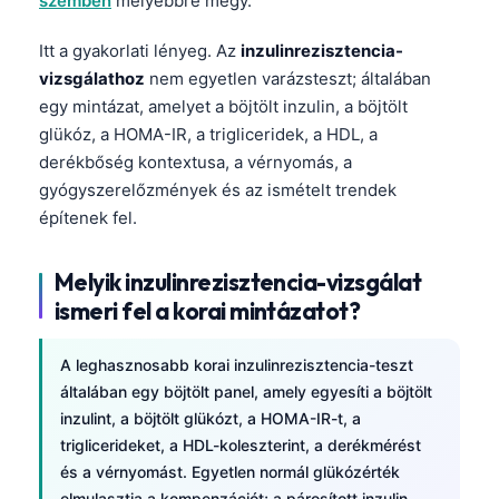
szemben
mélyebbre megy.
Itt a gyakorlati lényeg. Az
inzulinrezisztencia-
vizsgálathoz
nem egyetlen varázsteszt; általában
egy mintázat, amelyet a böjtölt inzulin, a böjtölt
glükóz, a HOMA-IR, a trigliceridek, a HDL, a
derékbőség kontextusa, a vérnyomás, a
gyógyszerelőzmények és az ismételt trendek
építenek fel.
Melyik inzulinrezisztencia-vizsgálat
ismeri fel a korai mintázatot?
A leghasznosabb korai inzulinrezisztencia-teszt
általában egy böjtölt panel, amely egyesíti a böjtölt
inzulint, a böjtölt glükózt, a HOMA-IR-t, a
triglicerideket, a HDL-koleszterint, a derékmérést
és a vérnyomást. Egyetlen normál glükózérték
elmulasztja a kompenzációt; a párosított inzulin–