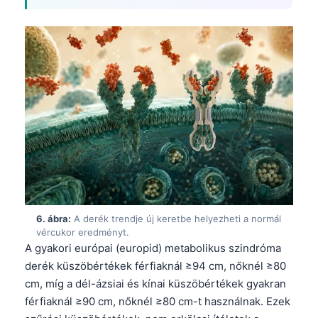
日本語
Eesti
Azərbaycan dili
Bosanski
Svenska
Српски језик
Íslenska
Հայերեն
Bahasa Indonesia
हिन्दी
6. ábra:
A derék trendje új keretbe helyezheti a normál
vércukor eredményt.
Nederlands
A gyakori európai (europid) metabolikus szindróma
Dansk
derék küszöbértékek férfiaknál ≥94 cm, nőknél ≥80
cm, míg a dél-ázsiai és kínai küszöbértékek gyakran
Български
férfiaknál ≥90 cm, nőknél ≥80 cm-t használnak. Ezek
فارسی