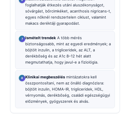
foglalhatják étkezés utáni aluszékonyságot,
sóvárgást, bőrcimkéket, acanthosis nigricans-t,
egyes nőknél rendszertelen ciklust, valamint
makacs deréktáji gyarapodást.
Ismételt trendek
A több mérés
biztonságosabb, mint az egyedi eredmények; a
böjtölt inzulin, a trigliceridek, az ALT, a
derékbőség és az A1c 8–12 hét alatt
megmutathatja, hogy javul-e a fiziológia.
Klinikai megbeszélés
mintázatokra kell
összpontosítani, nem az önálló diagnózisra:
böjtölt inzulin, HOMA-IR, trigliceridek, HDL,
vérnyomás, derékbőség, családi egészségügyi
előzmények, gyógyszerek és alvás.