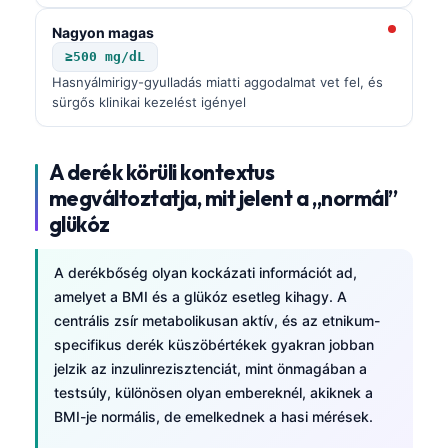
தமிழ்
Nagyon magas
≥500 mg/dL
తెలుగు
Hasnyálmirigy-gyulladás miatti aggodalmat vet fel, és
मराठी
sürgős klinikai kezelést igényel
اردو
বাংলা
A derék körüli kontextus
megváltoztatja, mit jelent a „normál”
Shqip
glükóz
Slovenščina
한국어
A derékbőség olyan kockázati információt ad,
Polski
amelyet a BMI és a glükóz esetleg kihagy. A
centrális zsír metabolikusan aktív, és az etnikum-
Lietuvių kalba
specifikus derék küszöbértékek gyakran jobban
Русский
jelzik az inzulinrezisztenciát, mint önmagában a
ქართული
testsúly, különösen olyan embereknél, akiknek a
BMI-je normális, de emelkednek a hasi mérések.
Čeština