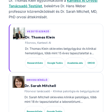
Dr. Thomas Klein
együttműködve a
Kantesti AI Orvosi
Tanácsadó Testület
, beleértve Dr. Hans Weber
professzor közreműködését és Dr. Sarah Mitchell, MD,
PhD orvosi áttekintését.
VEZETŐ SZERZŐ
Dr. Thomas Klein
Főorvos, Kantesti AI
Dr. Thomas Klein okleveles belgyógyász és klinikai
hematológus, több mint 15 éves tapasztalattal a
laboratóriumi orvoslás és az AI-támogatott klinikai
elemzés területén. A Kantesti AI vezérorvosaként
ResearchGate
Google Tudós
Academia.edu
ORCID
(Chief Medical Officer) biztosítja a saját fejlesztésű
neurális hálózat orvosi pontosságának felügyeletét.
Dr. Klein kiterjedten publikált biomarker-
értelmezésről és laboratóriumi diagnosztikáról
ORVOSI BÍRÁLÓ
laboratóriumi orvostudományi témákban.
Dr. Sarah Mitchell
Főorvosi tanácsadó - Klinikai patológia és belgyógyászat
Dr. Sarah Mitchell okleveles klinikai patológus, több
mint 18 év tapasztalattal a laboratóriumi
orvostudomány és a diagnosztikai elemzés területén.
Klinikai kémiai szakterületi képesítésekkel
ResearchGate
Google Tudós