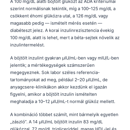
A 100 mg/dL alatti böjtölt glükózt az ADA kritériumai
szerint normálisnak tekintik, míg a 100–125 mg/dL a
csökkent éhomi glükózra utal, a 126 mg/dL vagy
magasabb pedig — ismételt mérés esetén —
diabéteszt jelez. A korai inzulinrezisztencia évekig
100 mg/dL alatt is lehet, mert a béta-sejtek növelik az
inzulintermelést.
A böjtölt inzulint gyakran µIU/mL-ben vagy mIU/L-ben
jelentik; a mértékegységek számszerűen
megegyeznek. Sok labor széles referencia-
tartományokat ad meg, például 2–20 µIU/mL, de
anyagcsere-klinikákon akkor kezdünk el igazán
figyelni, amikor a böjtölt inzulin ismételten
meghaladja a 10–12 µIU/mL-t normál glükóz mellett.
A kombináció többet számít, mint bármelyik egyetlen
„zászló”. A 14 µIU/mL böjtölt inzulin 83 mg/dL
glükózzal, 72 mg/dL trigliceriddel, magas HDL-lel és