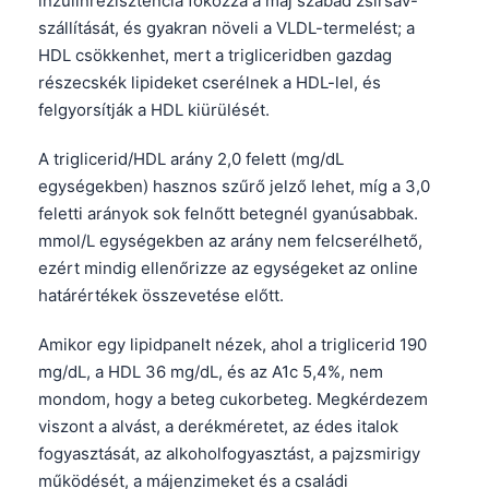
inzulinrezisztencia fokozza a máj szabad zsírsav-
Gàidhlig
szállítását, és gyakran növeli a VLDL-termelést; a
Euskara
HDL csökkenhet, mert a trigliceridben gazdag
Македонски јазик
részecskék lipideket cserélnek a HDL-lel, és
felgyorsítják a HDL kiürülését.
Latviešu valoda
Galego
A triglicerid/HDL arány 2,0 felett (mg/dL
অসমীয়া
egységekben) hasznos szűrő jelző lehet, míg a 3,0
feletti arányok sok felnőtt betegnél gyanúsabbak.
සිංහල
mmol/L egységekben az arány nem felcserélhető,
سنڌي
ezért mindig ellenőrizze az egységeket az online
پښتو
határértékek összevetése előtt.
Amikor egy lipidpanelt nézek, ahol a triglicerid 190
Slovenčina
mg/dL, a HDL 36 mg/dL, és az A1c 5,4%, nem
Hrvatski
mondom, hogy a beteg cukorbeteg. Megkérdezem
viszont a alvást, a derékméretet, az édes italok
Suomi
fogyasztását, az alkoholfogyasztást, a pajzsmirigy
Қазақ тілі
működését, a májenzimeket és a családi