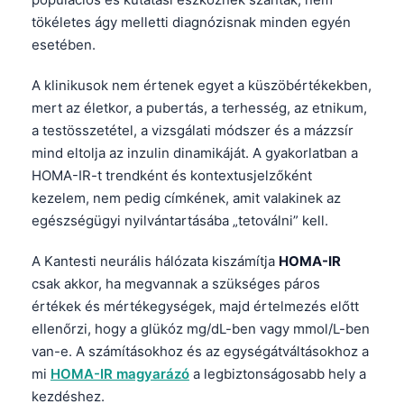
tökéletes ágy melletti diagnózisnak minden egyén
esetében.
A klinikusok nem értenek egyet a küszöbértékekben,
mert az életkor, a pubertás, a terhesség, az etnikum,
a testösszetétel, a vizsgálati módszer és a mázzsír
mind eltolja az inzulin dinamikáját. A gyakorlatban a
HOMA-IR-t trendként és kontextusjelzőként
kezelem, nem pedig címkének, amit valakinek az
egészségügyi nyilvántartásába „tetoválni” kell.
A Kantesti neurális hálózata kiszámítja
HOMA-IR
csak akkor, ha megvannak a szükséges páros
értékek és mértékegységek, majd értelmezés előtt
ellenőrzi, hogy a glükóz mg/dL-ben vagy mmol/L-ben
van-e. A számításokhoz és az egységátváltásokhoz a
mi
HOMA-IR magyarázó
a legbiztonságosabb hely a
kezdéshez.