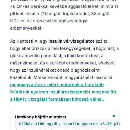
76 cm-es derékkal kevésbé aggasztó lehet, mint a 11
µIU/mL inzulin 210 mg/dL trigliceriddel, 38 mg/dL
HDL-lel és erős családi egészségügyi
előzményekkel.
Az Kantesti AI egy
inzulin vérvizsgálatot
azáltal,
hogy ellenőrizzük a mértékegységeket, a böjtölést, a
glükóz–inzulin párosítást, a lipid kontextust, a
májenzimeket és a korábbi eredményeket, ahelyett
hogy az inzulinértéket önálló diagnózisként
kezelnénk. Markerenkénti magyarázóért lásd a mi
megmagyarázza, miért mutatnak a fiatalabb
felnőttek gyakran inzulinrezisztenciát még mielőtt
a HbA1c vizsgálat formálisan kórossá válna.
.
Hatékony böjtölt mintázat
Glükóz <100 mg/dL, inzulin gyakran <8–10 µIU/mL