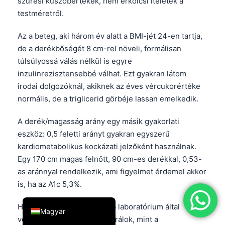
szűrési küszöbértékek, nem erkölcsi ítéletek a
简体中文
testméretről.
Română
Az a beteg, aki három év alatt a BMI-jét 24-en tartja,
Türkçe
de a derékbőségét 8 cm-rel növeli, formálisan
túlsúlyossá válás nélkül is egyre
Ελληνικά
inzulinrezisztensebbé válhat. Ezt gyakran látom
Português
irodai dolgozóknál, akiknek az éves vércukorértéke
Español
normális, de a triglicerid görbéje lassan emelkedik.
Italiano
A derék/magasság arány egy másik gyakorlati
עִבְרִית
eszköz: 0,5 feletti arányt gyakran egyszerű
Français
kardiometabolikus kockázati jelzőként használnak.
Egy 170 cm magas felnőtt, 90 cm-es derékkal, 0,53-
العربية
as aránnyal rendelkezik, ami figyelmet érdemel akkor
Deutsch
is, ha az A1c 5,3%.
English
Ha a cél a fogyás, én inkább laboratórium által
Magyar
vezérelt célértékeket preferálok, mint a