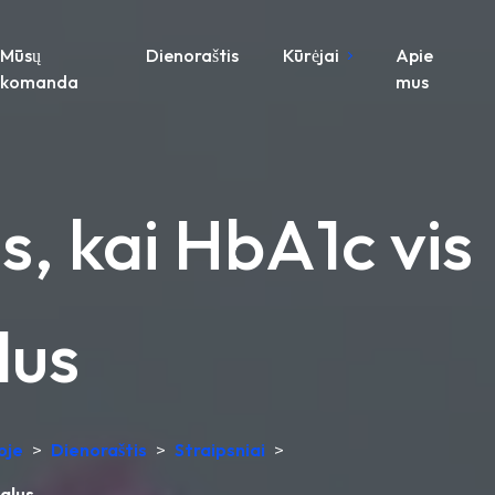
Mūsų
Dienoraštis
Kūrėjai
Apie
komanda
mus
s, kai HbA1c vis
lus
oje
>
Dienoraštis
>
Straipsniai
>
malus