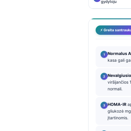
gydytoju
தமிழ்
తెలుగు
मराठी
⚡ Greita santrauk
اردو
বাংলা
Normalus A
Shqip
kasa gali ga
Magyar
Nevalgiusio
Slovenščina
viršijančios
한국어
normali.
Polski
HOMA-IR
ap
Русский
gliukozė mg/
ქართული
įtartinomis.
Čeština