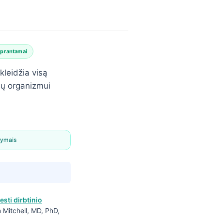
uprantamai
kleidžia visą
sų organizmui
dymais
esti dirbtinio
ah Mitchell, MD, PhD,