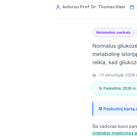
Autorius Prof. Dr. Thomas Klein
Metabolinė sveikata
Normalus gliukozės
metabolinę istori
reikia, kad gliukoz
📖 ~11 minučių
📅
2026 
📝 Paskelbta:
2026 m.
🔄 Paskutinį kartą 
Norsk bokmål
Šis vadovas buvo par
intelekto medicinos p
Ślōnskŏ gŏdka