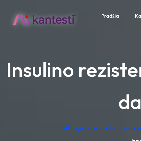
Pradžia
Ka
Insulino rezist
da
AI kraujo tyrimo analizatorius n
Insu