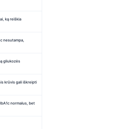
i, ką reiškia
A1c nesutampa,
mą gliukozės
is krūvis gali iškreipti
i HbA1c normalus, bet