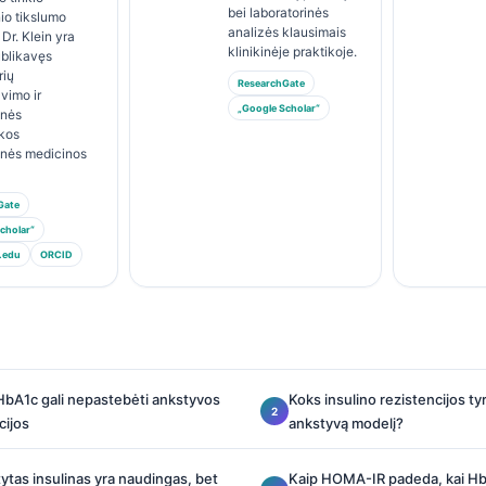
bei laboratorinės
io tikslumo
analizės klausimais
 Dr. Klein yra
klinikinėje praktikoje.
ublikavęs
rių
ResearchGate
avimo ir
„Google Scholar“
inės
ikos
inės medicinos
Gate
cholar“
.edu
ORCID
HbA1c gali nepastebėti ankstyvos
Koks insulino rezistencijos t
cijos
ankstyvą modelį?
ytas insulinas yra naudingas, bet
Kaip HOMA-IR padeda, kai HbA