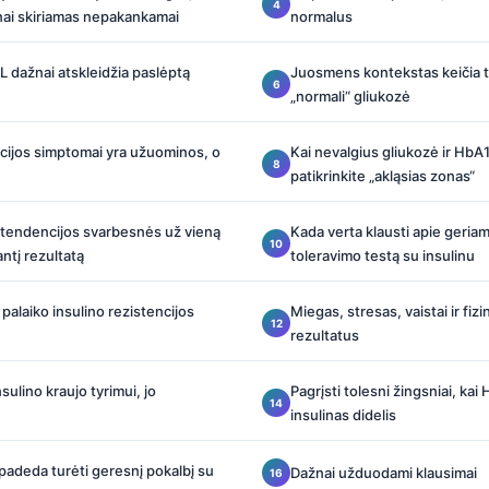
nai skiriamas nepakankamai
normalus
HDL dažnai atskleidžia paslėptą
Juosmens kontekstas keičia ta
„normali“ gliukozė
ncijos simptomai yra užuominos, o
Kai nevalgius gliukozė ir Hb
patikrinkite „akląsias zonas“
 tendencijos svarbesnės už vieną
Kada verta klausti apie geria
ntį rezultatą
toleravimo testą su insulinu
e palaiko insulino rezistencijos
Miegas, stresas, vaistai ir fizin
rezultatus
sulino kraujo tyrimui, jo
Pagrįsti tolesni žingsniai, ka
insulinas didelis
 padeda turėti geresnį pokalbį su
Dažnai užduodami klausimai