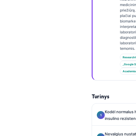
Gàidhlig
medicinin
Euskara
priežiūrą.
plačiai p
Македонски јазик
biomarke
interpret
Latviešu valoda
laborator
diagnost
Galego
laborator
temomis.
অসমীয়া
Research
සිංහල
„Google S
سنڌي
Academia
پښتو
Turinys
Slovenčina
Hrvatski
Kodėl normalus 
insulino rezisten
Suomi
Қазақ тілі
Nevalgius nustat