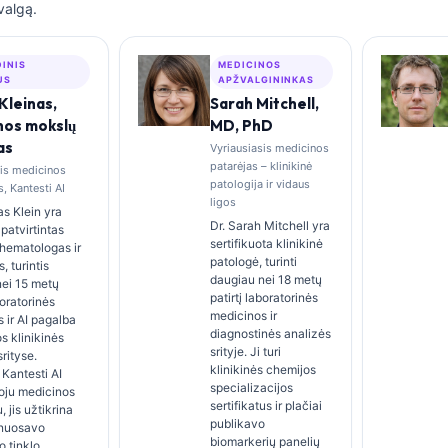
valgą.
DINIS
MEDICINOS
US
APŽVALGININKAS
Kleinas,
Sarah Mitchell,
nos mokslų
MD, PhD
as
Vyriausiasis medicinos
patarėjas – klinikinė
sis medicinos
patologija ir vidaus
, Kantesti AI
ligos
s Klein yra
Dr. Sarah Mitchell yra
patvirtintas
sertifikuota klinikinė
s hematologas ir
patologė, turinti
s, turintis
daugiau nei 18 metų
nei 15 metų
patirtį laboratorinės
boratorinės
medicinos ir
 ir AI pagalba
diagnostinės analizės
s klinikinės
srityje. Ji turi
rityse.
klinikinės chemijos
Kantesti AI
specializacijos
oju medicinos
sertifikatus ir plačiai
 jis užtikrina
publikavo
 nuosavo
biomarkerių panelių
o tinklo