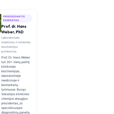
PRISIDEDANTIS
EKSPERTAS
Prof. dr. Hans
Weber, PhD
Laboratorinės
medicinos ir klinikinės
biochemijos
profesorius
Prof. Dr. Hans Weber
turi 30+ metų patirtį
klinikinėje
biochemijoje,
laboratorinėje
medicinoje ir
biomarkerių
tyrimuose. Buvęs
Vokietijos klinikinės
chemijos draugijos
prezidentas, jis
specializuojasi
diagnostinių panelių