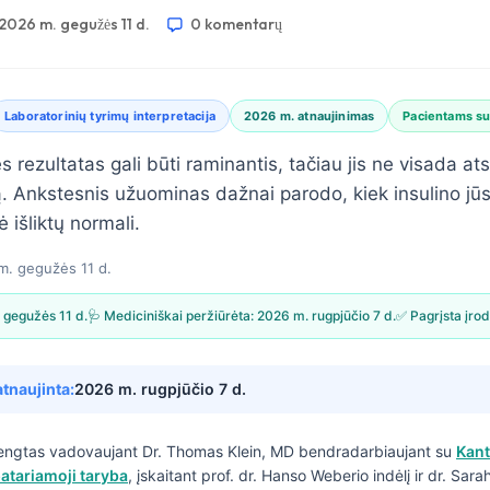
2026 m. gegužės 11 d.
0 komentarų
Laboratorinių tyrimų interpretacija
2026 m. atnaujinimas
Pacientams s
 rezultatas gali būti raminantis, tačiau jis ne visada ats
ją. Ankstesnis užuominas dažnai parodo, kiek insulino jū
ė išliktų normali.
m. gegužės 11 d.
 gegužės 11 d.
🩺 Mediciniškai peržiūrėta:
2026 m. rugpjūčio 7 d.
✅ Pagrįsta įro
atnaujinta:
2026 m. rugpjūčio 7 d.
engtas vadovaujant
Dr. Thomas Klein, MD
bendradarbiaujant su
Kant
atariamoji taryba
, įskaitant prof. dr. Hanso Weberio indėlį ir dr. Sar