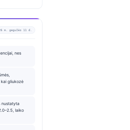
26 m. gegužės 11 d.
encijai, nes
šmės,
 kai gliukozė
 nustatyta
.0–2.5, laiko