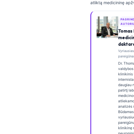
atliktą medicininę apž
Frysk
Esperanto
PAGRIN
AUTORI
Беларуская мова
Tomas 
Татар теле
medici
daktar
Кыргызча
Vyriausia
ئۇيغۇرچە
pareigūnas
Dr. Thoma
Cebuano
valdybos 
klinikini
Basa Jawa
internista
ພາສາລາວ
daugiau 
patirtį la
Монгол
medicinos
atliekamo
Afrikaans
analizės s
Būdamas 
العربية المغربية
vyriausiu
pareigūnu,
Occitan
klinikinę
neuronini