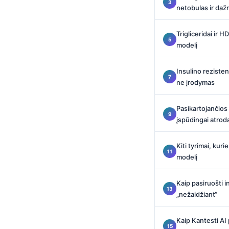
Català
netobulas ir daž
O‘zbekcha
Trigliceridai ir 
Українська
modelį
አማርኛ
Insulino reziste
Kiswahili
ne įrodymas
ភាសាខ្មែរ
Pasikartojančios
ဗမာစာ
įspūdingai atroda
ไทย
Tagalog
Kiti tyrimai, kuri
modelį
Tiếng Việt
Bahasa Melayu
Kaip pasiruošti in
മലയാളം
„nežaidžiant“
ಕನ್ನಡ
Kaip Kantesti AI
ગુજરાતી