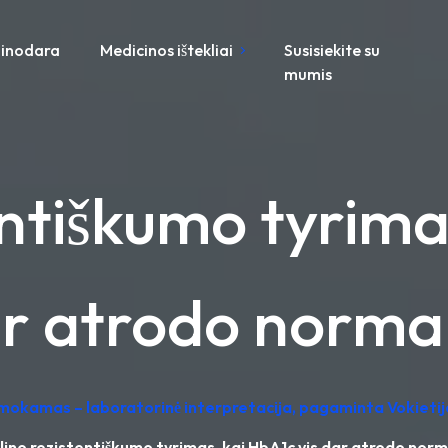
inodara
Medicinos ištekliai
Susisiekite su
mumis
entiškumo tyrima
r atrodo norma
emokamas – laboratorinė interpretacija, pagaminta Vokietij
lino rezistentiškumo tyrimas, kai HbA1c vis dar atrodo nor