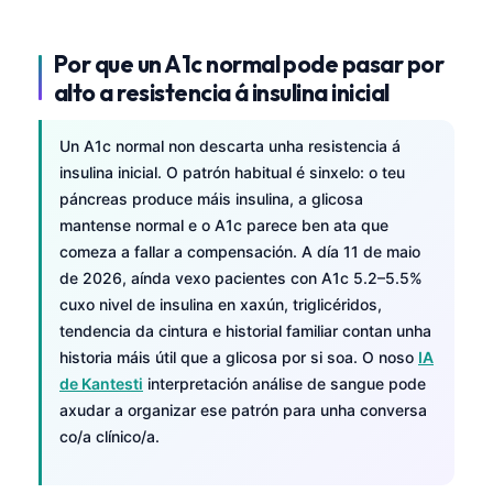
Por que un A1c normal pode pasar por
alto a resistencia á insulina inicial
Un A1c normal non descarta unha resistencia á
insulina inicial. O patrón habitual é sinxelo: o teu
páncreas produce máis insulina, a glicosa
mantense normal e o A1c parece ben ata que
comeza a fallar a compensación. A día 11 de maio
de 2026, aínda vexo pacientes con A1c 5.2–5.5%
cuxo nivel de insulina en xaxún, triglicéridos,
tendencia da cintura e historial familiar contan unha
historia máis útil que a glicosa por si soa. O noso
IA
de Kantesti
interpretación análise de sangue pode
axudar a organizar ese patrón para unha conversa
co/a clínico/a.