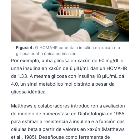
Figura 4:
O HOMA-IR conecta a insulina en xaxún e a
glicosa nunha única estimación.
Por exemplo, unha glicosa en xaxún de 90 mg/dL e
unha insulina en xaxún de 6 µIU/mL dan un HOMA-IR
de 1.33. A mesma glicosa con insulina 18 µIU/mL dá
4.0, un sinal metabólico moi distinto a pesar da
glicosa idéntica.
Matthews e colaboradores introduciron a avaliación
do modelo de homeostase en Diabetologia en 1985
para estimar a resistencia á insulina e a función das
células beta a partir de valores en xaxún (Matthews
et al., 1985). Deseñouse como ferramenta de