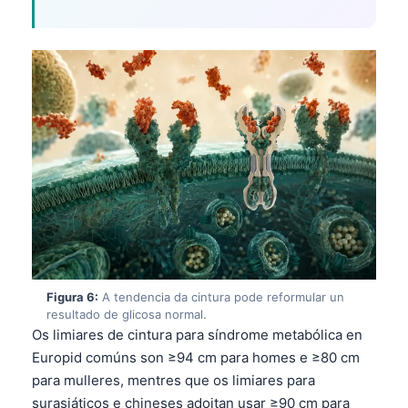
日本語
Eesti
Azərbaycan dili
Bosanski
Svenska
Српски језик
Íslenska
Հայերեն
Bahasa Indonesia
हिन्दी
Figura 6:
A tendencia da cintura pode reformular un
Nederlands
resultado de glicosa normal.
Os limiares de cintura para síndrome metabólica en
Dansk
Europid comúns son ≥94 cm para homes e ≥80 cm
Български
para mulleres, mentres que os limiares para
فارسی
surasiáticos e chineses adoitan usar ≥90 cm para