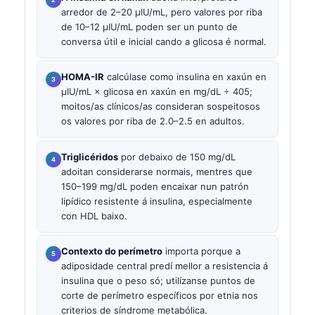
arredor de 2–20 µIU/mL, pero valores por riba
de 10–12 µIU/mL poden ser un punto de
conversa útil e inicial cando a glicosa é normal.
HOMA-IR
calcúlase como insulina en xaxún en
µIU/mL × glicosa en xaxún en mg/dL ÷ 405;
moitos/as clínicos/as consideran sospeitosos
os valores por riba de 2.0–2.5 en adultos.
Triglicéridos
por debaixo de 150 mg/dL
adoitan considerarse normais, mentres que
150–199 mg/dL poden encaixar nun patrón
lipídico resistente á insulina, especialmente
con HDL baixo.
Contexto do perímetro
importa porque a
adiposidade central predí mellor a resistencia á
insulina que o peso só; utilízanse puntos de
corte de perímetro específicos por etnia nos
criterios de síndrome metabólica.