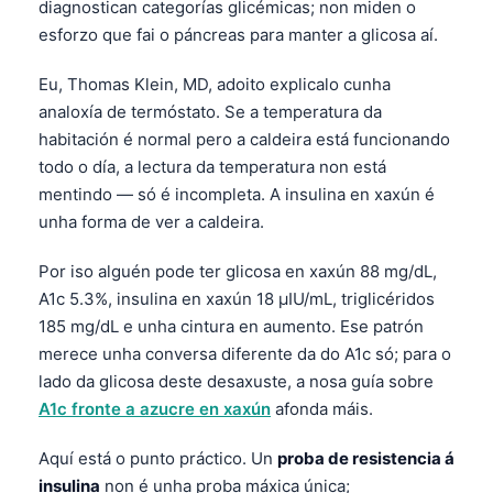
diagnostican categorías glicémicas; non miden o
esforzo que fai o páncreas para manter a glicosa aí.
Eu, Thomas Klein, MD, adoito explicalo cunha
analoxía de termóstato. Se a temperatura da
habitación é normal pero a caldeira está funcionando
todo o día, a lectura da temperatura non está
mentindo — só é incompleta. A insulina en xaxún é
unha forma de ver a caldeira.
Por iso alguén pode ter glicosa en xaxún 88 mg/dL,
A1c 5.3%, insulina en xaxún 18 µIU/mL, triglicéridos
185 mg/dL e unha cintura en aumento. Ese patrón
merece unha conversa diferente da do A1c só; para o
lado da glicosa deste desaxuste, a nosa guía sobre
A1c fronte a azucre en xaxún
afonda máis.
Aquí está o punto práctico. Un
proba de resistencia á
insulina
non é unha proba máxica única;