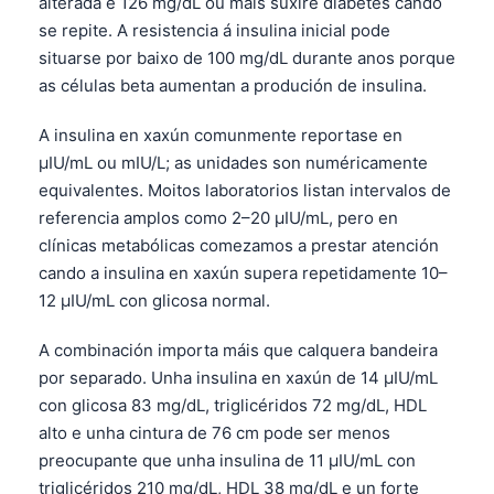
alterada e 126 mg/dL ou máis suxire diabetes cando
se repite. A resistencia á insulina inicial pode
situarse por baixo de 100 mg/dL durante anos porque
as células beta aumentan a produción de insulina.
A insulina en xaxún comunmente reportase en
µIU/mL ou mIU/L; as unidades son numéricamente
equivalentes. Moitos laboratorios listan intervalos de
referencia amplos como 2–20 µIU/mL, pero en
clínicas metabólicas comezamos a prestar atención
cando a insulina en xaxún supera repetidamente 10–
12 µIU/mL con glicosa normal.
A combinación importa máis que calquera bandeira
por separado. Unha insulina en xaxún de 14 µIU/mL
con glicosa 83 mg/dL, triglicéridos 72 mg/dL, HDL
alto e unha cintura de 76 cm pode ser menos
preocupante que unha insulina de 11 µIU/mL con
triglicéridos 210 mg/dL, HDL 38 mg/dL e un forte