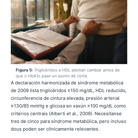
Frysk
Esperanto
Беларуская мова
Татар теле
Кыргызча
ئۇيغۇرچە
Cebuano
Figura 5:
Triglicéridos e HDL adoitan cambiar antes de
que o HbA1c pase un punto de corte.
Basa Jawa
A declaración harmonizada de síndrome metabólica
ພາສາລາວ
de 2009 lista triglicéridos ≥150 mg/dL, HDL reducido,
Монгол
circunferencia de cintura elevada, presión arterial
≥130/85 mmHg e glicosa en xaxún ≥100 mg/dL como
Afrikaans
criterios centrais (Alberti et al., 2009). Necesítanse
العربية المغربية
tres de cinco para síndrome metabólica, pero incluso
Occitan
dous poden ser clínicamente relevantes.