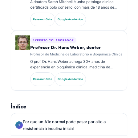
A doutora Sarah Mitchell é unha patóloga clínica
certificada polo consello, con máis de 18 anos de
experiencia en medicina de laboratorio e análise
diagnóstica. Ten certificacións de especialidade en
ResearchGate
Google Académico
química clínica e publicou extensamente sobre
paneis de biomarcadores e análise de laboratorio na
práctica clínica.
EXPERTO COLABORADOR
Profesor Dr. Hans Weber, doutor
Profesor de Medicina de Laboratorio e Bioquímica Clínica
O prof. Dr. Hans Weber achega 30+ anos de
experiencia en bioquímica clínica, medicina de
laboratorio e investigación de biomarcadores. Ex
presidente da Sociedade Alemá de Química Clínica,
ResearchGate
Google Académico
especialízase na análise de paneis diagnósticos, na
estandarización de biomarcadores e na medicina de
laboratorio asistida por IA.
Índice
Por que un A1c normal pode pasar por alto a
resistencia á insulina inicial