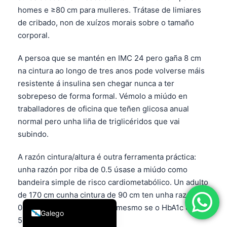
homes e ≥80 cm para mulleres. Trátase de limiares
简体中文
de cribado, non de xuízos morais sobre o tamaño
Română
corporal.
Türkçe
A persoa que se mantén en IMC 24 pero gaña 8 cm
Ελληνικά
na cintura ao longo de tres anos pode volverse máis
Português
resistente á insulina sen chegar nunca a ter
sobrepeso de forma formal. Vémolo a miúdo en
Español
traballadores de oficina que teñen glicosa anual
Italiano
normal pero unha liña de triglicéridos que vai
עִבְרִית
subindo.
Français
A razón cintura/altura é outra ferramenta práctica:
العربية
unha razón por riba de 0.5 úsase a miúdo como
Deutsch
bandeira simple de risco cardiometabólico. Un adulto
de 170 cm cunha cintura de 90 cm ten unha razón de
English
0.53, que merece atención mesmo se o HbA1c é
Galego
5.3%.