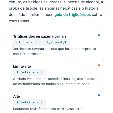
cintura, as bebidas azucradas, a inxesta de alcohol, a
O‘zbekcha
proba de tiroide, as encimas hepáticas e o historial
Українська
de saúde familiar; o noso
guía de triglicéridos
cobre
አማርኛ
esas ramas.
Kiswahili
Triglicéridos en xaxún normais
ភាសាខ្មែរ
<150 mg/dL ou <1,7 mmol/L
ဗမာစာ
Xeralmente favorable, aínda que hai que interpretalo
ไทย
con HDL e cintura
Tagalog
Límite alto
Tiếng Việt
150–199 mg/dL
Bahasa Melayu
A miúdo vese con resistencia á insulina, alta inxesta
de carbohidratos refinados ou aumento de peso
മലയാളം
ಕನ್ನಡ
Alto
200–499 mg/dL
ગુજરાતી
Requírese revisión do risco cardiovascular e
தமிழ்