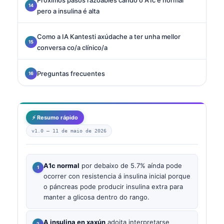
pero a insulina é alta
Como a IA Kantesti axúdache a ter unha mellor
conversa co/a clínico/a
Preguntas frecuentes
⚡ Resumo rápido
v1.0 —
11 de maio de 2026
A1c normal
por debaixo de 5.7% aínda pode
ocorrer con resistencia á insulina inicial porque
o páncreas pode producir insulina extra para
manter a glicosa dentro do rango.
A insulina en xaxún
adoita interpretarse