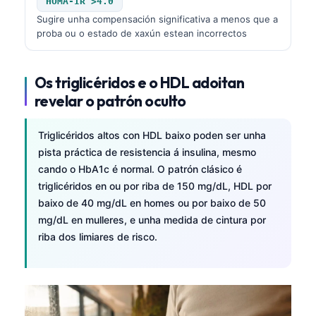
HOMA-IR >4.0
Sugire unha compensación significativa a menos que a
proba ou o estado de xaxún estean incorrectos
Os triglicéridos e o HDL adoitan
revelar o patrón oculto
Triglicéridos altos con HDL baixo poden ser unha
pista práctica de resistencia á insulina, mesmo
cando o HbA1c é normal. O patrón clásico é
triglicéridos en ou por riba de 150 mg/dL, HDL por
baixo de 40 mg/dL en homes ou por baixo de 50
mg/dL en mulleres, e unha medida de cintura por
riba dos limiares de risco.
Norsk bokmål
Ślōnskŏ gŏdka