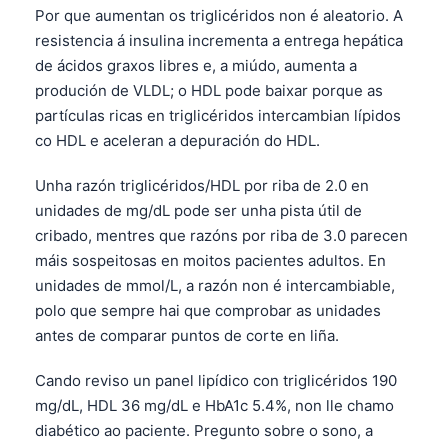
Gàidhlig
Por que aumentan os triglicéridos non é aleatorio. A
Euskara
resistencia á insulina incrementa a entrega hepática
de ácidos graxos libres e, a miúdo, aumenta a
Македонски јазик
produción de VLDL; o HDL pode baixar porque as
Latviešu valoda
partículas ricas en triglicéridos intercambian lípidos
অসমীয়া
co HDL e aceleran a depuración do HDL.
සිංහල
Unha razón triglicéridos/HDL por riba de 2.0 en
سنڌي
unidades de mg/dL pode ser unha pista útil de
پښتو
cribado, mentres que razóns por riba de 3.0 parecen
máis sospeitosas en moitos pacientes adultos. En
unidades de mmol/L, a razón non é intercambiable,
Slovenčina
polo que sempre hai que comprobar as unidades
Hrvatski
antes de comparar puntos de corte en liña.
Suomi
Cando reviso un panel lipídico con triglicéridos 190
Қазақ тілі
mg/dL, HDL 36 mg/dL e HbA1c 5.4%, non lle chamo
diabético ao paciente. Pregunto sobre o sono, a
Català