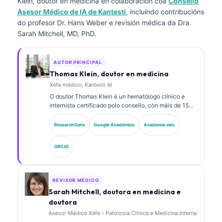
Klein, doutor en medicina
en colaboración coa
Consello
Asesor Médico de IA de Kantesti
, incluíndo contribucións
do profesor Dr. Hans Weber e revisión médica da Dra.
Sarah Mitchell, MD, PhD.
AUTOR PRINCIPAL
Thomas Klein, doutor en medicina
Xefe médico, Kantesti AI
O doutor Thomas Klein é un hematólogo clínico e
internista certificado polo consello, con máis de 15
anos de experiencia en medicina de laboratorio e
análise clínica asistida por IA. Como director médico
ResearchGate
Google Académico
Academia.edu
en Kantesti AI, proporciona supervisión clínica sobre
a exactitude médica da rede neuronal propietaria. O
ORCID
doutor Klein publicou extensamente sobre a
interpretación de biomarcadores e diagnósticos de
laboratorio en temas de medicina de laboratorio.
REVISOR MÉDICO
Sarah Mitchell, doutora en medicina e
doutora
Asesor Médico Xefe - Patoloxía Clínica e Medicina Interna