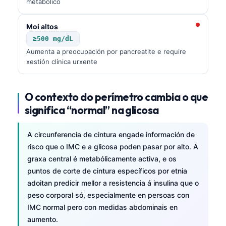
metabólico
తెలుగు
Moi altos
मराठी
≥500 mg/dL
اردو
Aumenta a preocupación por pancreatite e require
xestión clínica urxente
বাংলা
Shqip
O contexto do perímetro cambia o que
Magyar
significa “normal” na glicosa
Slovenščina
한국어
A circunferencia de cintura engade información de
risco que o IMC e a glicosa poden pasar por alto. A
Polski
graxa central é metabólicamente activa, e os
Lietuvių kalba
puntos de corte de cintura específicos por etnia
Русский
adoitan predicir mellor a resistencia á insulina que o
peso corporal só, especialmente en persoas con
ქართული
IMC normal pero con medidas abdominais en
Čeština
aumento.