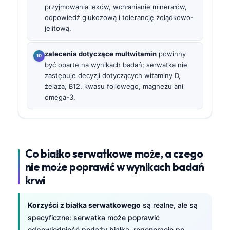
przyjmowania leków, wchłanianie minerałów,
odpowiedź glukozową i tolerancję żołądkowo-
jelitową.
zalecenia dotyczące multwitamin
powinny
być oparte na wynikach badań; serwatka nie
zastępuje decyzji dotyczących witaminy D,
żelaza, B12, kwasu foliowego, magnezu ani
omega-3.
Co białko serwatkowe może, a czego
nie może poprawić w wynikach badań
krwi
Korzyści z białka serwatkowego
są realne, ale są
specyficzne: serwatka może poprawić
odpowiedniość podaży białka, regenerację po