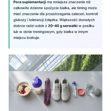
Pora suplementacji
ma mniejsze znaczenie niż
日本語
całkowite dzienne spożycie białka, ale timing może
Eesti
mieć znaczenie dla przestrzegania zaleceń, kontroli
Azərbaycan dili
glukozy i tolerancji żołądka. Większość dorosłych
dobrze radzi sobie z
20–40 g serwatki
w posiłku
Bosanski
lub w oknie treningowym, gdy białka w innym
Svenska
miejscu brakuje.
Српски језик
Íslenska
Հայերեն
Bahasa Indonesia
हिन्दी
Nederlands
Dansk
Български
فارسی