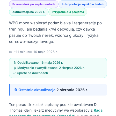
Przewodnik po suplementach
Interpretacja wyników badań
Aktualizacja na 2026 r.
Przyjazne dla pacjenta
WPC może wspierać podaż białka i regenerację po
treningu, ale badania krwi decydują, czy dawka
pasuje do Twoich nerek, wzorca glukozy i ryzyka
sercowo-naczyniowego.
📖 ~11 minut
📅
16 maja 2026 r.
📝 Opublikowano:
16 maja 2026 r.
🩺 Medycznie zweryfikowane:
2 sierpnia 2026 r.
✅ Oparte na dowodach
🔄 Ostatnia aktualizacja:
2 sierpnia 2026 r.
Ten poradnik został napisany pod kierownictwem
Dr
Thomas Klein, lekarz medycyny
we współpracy z
Rada
doradcza ds. medycznych Kantesti AI
, w tym wkład