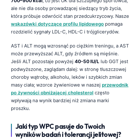
700–900 kcal
, co jest OK dla szczupłego sportowca,
Frysk
ale nie dla osoby prowadzącej siedzący tryb życia,
która próbuje odwrócić stan przedcukrzycowy. Nasze
Esperanto
wskazówki dotyczące profilu lipidowego
pomaga
Беларуская мова
rozdzielić sygnały LDL-C, HDL-C i trójglicerydów.
Татар теле
AST i ALT mogą wzrosnąć po ciężkim treningu, a AST
Кыргызча
może przewyższać ALT, gdy źródłem są mięśnie.
ئۇيغۇرچە
Jeśli ALT pozostaje powyżej
40-50 IU/L
lub GGT jest
Cebuano
podwyższone, zaglądam dalej: w stronę tłuszczowej
choroby wątroby, alkoholu, leków i szybkich zmian
Basa Jawa
masy ciała; wzorce żywieniowe w naszej
przewodnik
ພາສາລາວ
po żywności obniżającej cholesterol
często
Монгол
wpływają na wynik bardziej niż zmiana marki
proszku.
Afrikaans
العربية المغربية
Jaki typ WPC pasuje do Twoich
Occitan
wyników badań i tolerancji jelitowej?