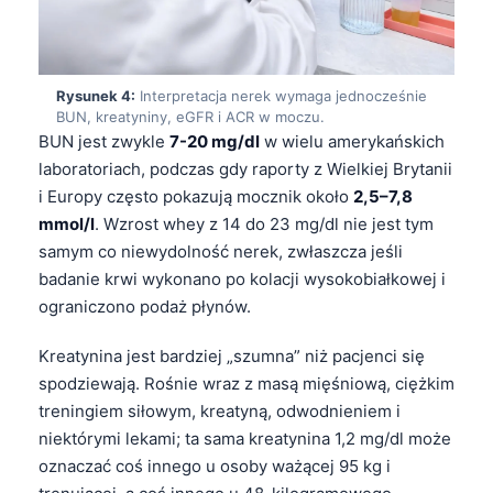
Rysunek 4:
Interpretacja nerek wymaga jednocześnie
BUN, kreatyniny, eGFR i ACR w moczu.
BUN jest zwykle
7-20 mg/dl
w wielu amerykańskich
laboratoriach, podczas gdy raporty z Wielkiej Brytanii
i Europy często pokazują mocznik około
2,5–7,8
mmol/l
. Wzrost whey z 14 do 23 mg/dl nie jest tym
samym co niewydolność nerek, zwłaszcza jeśli
badanie krwi wykonano po kolacji wysokobiałkowej i
ograniczono podaż płynów.
Kreatynina jest bardziej „szumna” niż pacjenci się
spodziewają. Rośnie wraz z masą mięśniową, ciężkim
treningiem siłowym, kreatyną, odwodnieniem i
niektórymi lekami; ta sama kreatynina 1,2 mg/dl może
oznaczać coś innego u osoby ważącej 95 kg i