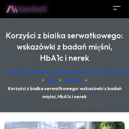
Korzyści z białka serwatkowego:
wskazówki z badań mięśni,
HbA1c i nerek
Darmowy analizator do testów krwi AI – interpretacja 
>
Blog
>
Artykuły
>
Korzyści z białka serwatkowego: wskazówki z badań
mięśni, HbA1c i nerek