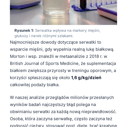
Rysunek 1:
Serwatka wpływa na markery mięśni,
glukozy i nerek różnymi szlakami.
Najmocniejsze dowody dotyczące serwatki to
wsparcie mięśni, gdy wypełnia realną lukę białkową.
Morton i wsp. znaleźli w metaanalizie z 2018 r. w
British Journal of Sports Medicine, że suplementacja
białkiem zwiększa przyrosty w treningu oporowym, a
korzyści spłaszczają się około
1,6 g/kg/dzień
całkowitej podaży białka.
W naszej analizie przeglądów milionów przesłanych
wyników badań najczęstszy błąd polega na
obwinianiu serwatki za każdą nową nieprawidłowość.
Osoba, która zaczyna serwatkę, często zaczyna też
podnosić ciężary, stosować post, dietę, brać kreatynę