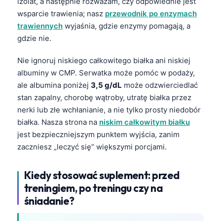
izolat, a następnie rozważam, czy odpowiednie jest
wsparcie trawienia; nasz
przewodnik po enzymach
தமிழ்
trawiennych
wyjaśnia, gdzie enzymy pomagają, a
తెలుగు
gdzie nie.
मराठी
Nie ignoruj niskiego całkowitego białka ani niskiej
اردو
albuminy w CMP. Serwatka może pomóc w podaży,
বাংলা
ale albumina poniżej
3,5 g/dL
może odzwierciedlać
Shqip
stan zapalny, chorobę wątroby, utratę białka przez
nerki lub złe wchłanianie, a nie tylko prosty niedobór
Magyar
białka. Nasza strona na
niskim całkowitym białku
Slovenščina
jest bezpieczniejszym punktem wyjścia, zanim
한국어
zaczniesz „leczyć się” większymi porcjami.
Lietuvių kalba
Kiedy stosować suplement: przed
Русский
treningiem, po treningu czy na
ქართული
śniadanie?
Čeština