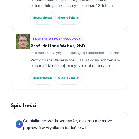
patomorfologiem klinicznym, z ponad 18-letnim
doświadczeniem w medycynie laboratoryjnej i
analizie diagnostycznej. Posiada specjalistyczne
ResearchGate
Google Scholar
certyfikaty z chemii klinicznej i opublikowała
obszernie prace dotyczące paneli biomarkerów oraz
analizy laboratoryjnej w praktyce klinicznej.
EKSPERT WSPÓŁPRACUJĄCY
Prof. dr Hans Weber, PhD
Profesor medycyny laboratoryjnej i biochemii klinicznej
Prof. dr Hans Weber wnosi 30+ lat doświadczenia w
biochemii klinicznej, medycynie laboratoryjnej i
badaniach nad biomarkerami. Były prezes
Niemieckiego Towarzystwa Chemii Klinicznej,
ResearchGate
Google Scholar
specjalizuje się w analizie paneli diagnostycznych,
standaryzacji biomarkerów oraz w medycynie
laboratoryjnej wspomaganej przez AI.
Spis treści
Co białko serwatkowe może, a czego nie może
poprawić w wynikach badań krwi