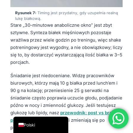
简体中文
Rysunek 7:
Timing jest przydatny, gdy uzupełnia realną
Română
lukę białkową.
Stare „30-minutowe anaboliczne okno” jest zbyt
Türkçe
sztywne. Synteza białek mięśniowych pozostaje
Ελληνικά
wrażliwa przez wiele godzin po treningu, więc shake
Português
potreningowy jest wygodny, a nie obowiązkowy; liczy
się to, by dostarczyć wystarczającą ilość białka w 3–5
Español
porcjach.
Italiano
Śniadanie jest niedoceniane. Widzę pracowników
עִבְרִית
biurowych, którzy mają 10 g białka przed lunch’em i
Français
90 g na kolację; przeniesienie 25 g serwatki na
العربية
śniadanie często poprawia uczucie głodu, podjadanie
późno w nocy i zmienność glukozy. Jeśli testujesz
Deutsch
glukozę lub lipidy, nasz
przewodnik: post vs brak
English
postu
wyjaśnia, które wyniki zmieniają się po
Polski
posiłkach.