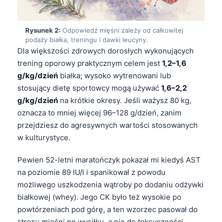
Rysunek 2:
Odpowiedź mięśni zależy od całkowitej
podaży białka, treningu i dawki leucyny.
Dla większości zdrowych dorosłych wykonujących
trening oporowy praktycznym celem jest
1,2–1,6
g/kg/dzień
białka; wysoko wytrenowani lub
stosujący dietę sportowcy mogą używać
1,6–2,2
g/kg/dzień
na krótkie okresy. Jeśli ważysz 80 kg,
oznacza to mniej więcej 96–128 g/dzień, zanim
przejdziesz do agresywnych wartości stosowanych
w kulturystyce.
Pewien 52-letni maratończyk pokazał mi kiedyś AST
na poziomie 89 IU/l i spanikował z powodu
możliwego uszkodzenia wątroby po dodaniu odżywki
białkowej (whey). Jego CK było też wysokie po
powtórzeniach pod górę, a ten wzorzec pasował do
stresu mięśni po wysiłku, a nie do toksyczności