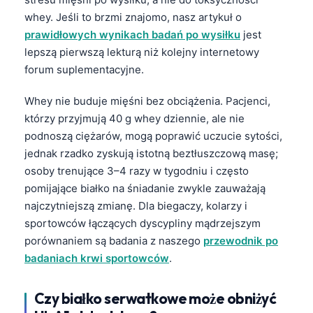
whey. Jeśli to brzmi znajomo, nasz artykuł o
prawidłowych wynikach badań po wysiłku
jest
lepszą pierwszą lekturą niż kolejny internetowy
forum suplementacyjne.
Whey nie buduje mięśni bez obciążenia. Pacjenci,
którzy przyjmują 40 g whey dziennie, ale nie
podnoszą ciężarów, mogą poprawić uczucie sytości,
jednak rzadko zyskują istotną beztłuszczową masę;
osoby trenujące 3–4 razy w tygodniu i często
pomijające białko na śniadanie zwykle zauważają
najczytniejszą zmianę. Dla biegaczy, kolarzy i
sportowców łączących dyscypliny mądrzejszym
porównaniem są badania z naszego
przewodnik po
badaniach krwi sportowców
.
Czy białko serwatkowe może obniżyć