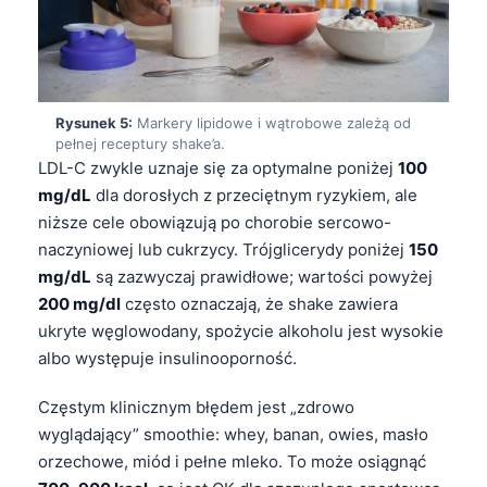
Rysunek 5:
Markery lipidowe i wątrobowe zależą od
pełnej receptury shake’a.
LDL-C zwykle uznaje się za optymalne poniżej
100
mg/dL
dla dorosłych z przeciętnym ryzykiem, ale
niższe cele obowiązują po chorobie sercowo-
naczyniowej lub cukrzycy. Trójglicerydy poniżej
150
mg/dL
są zazwyczaj prawidłowe; wartości powyżej
200 mg/dl
często oznaczają, że shake zawiera
ukryte węglowodany, spożycie alkoholu jest wysokie
albo występuje insulinooporność.
Częstym klinicznym błędem jest „zdrowo
wyglądający” smoothie: whey, banan, owies, masło
Norsk bokmål
orzechowe, miód i pełne mleko. To może osiągnąć
Ślōnskŏ gŏdka