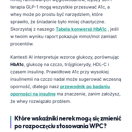
terapia GLP-1 mogą wszystkie przesuwać A1c, a
whey może po prostu być narzędziem, które
sprawiło, że śniadanie było mniej chaotyczne.
Skorzystaj z naszego
Tabela konwersji HbA1c
, jeśli
w twoim wyniku raport pokazuje mmol/mol zamiast
procentów.
Kantesti AI interpretuje wzorce glukozy, porównując
HbA1c
, glukozę na czczo, trójglicerydy, HDL-C i
czasem insulinę. Prawidłowe A1c przy wysokiej
insulinemii na czczo nadal może sugerować wczesną
oporność, dlatego nasz
przewodnik po badaniu
oporności na insulinę
ma znaczenie, zanim założysz,
że whey rozwiązało problem.
Które wskaźniki nerek mogą się zmienić
po rozpoczęciu stosowania WPC?