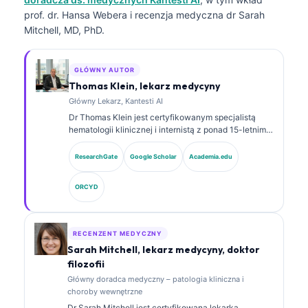
prof. dr. Hansa Webera i recenzja medyczna dr Sarah
Mitchell, MD, PhD.
GŁÓWNY AUTOR
Thomas Klein, lekarz medycyny
Główny Lekarz, Kantesti AI
Dr Thomas Klein jest certyfikowanym specjalistą
hematologii klinicznej i internistą z ponad 15-letnim
doświadczeniem w medycynie laboratoryjnej oraz
analizie klinicznej wspomaganej przez AI. Jako Chief
ResearchGate
Google Scholar
Academia.edu
Medical Officer w Kantesti AI sprawuje nadzór
kliniczny nad medyczną dokładnością zastrzeżonej
ORCYD
sieci neuronowej. Dr Klein opublikował obszernie
prace dotyczące interpretacji biomarkerów i
diagnostyki laboratoryjnej w obszarze medycyny
laboratoryjnej.
RECENZENT MEDYCZNY
Sarah Mitchell, lekarz medycyny, doktor
filozofii
Główny doradca medyczny – patologia kliniczna i
choroby wewnętrzne
Dr Sarah Mitchell jest certyfikowaną lekarką