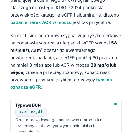
trenującej, a coś innego u 48-kilogramowego
starszego dorosłego. KDIGO 2024 podkreśla
przewlekłość, kategorię eGFR i albuminurię, dlatego
badanie nerek ACR w moczu
jest tak przydatne.
Kantesti sieć neuronowa sygnalizuje ryzyko nerkowe
na podstawie wzorca, a nie paniki. eGFR wynosi
58
ml/min/1,73 m²
obszar do ewentualnego
powtórzenia badania, ale eGFR poniżej 60 przez co
najmniej 3 miesiące lub ACR w moczu
30 mg/g lub
więcej
zmienia przebieg rozmowy; zobacz nasz
przewodnik prostym językiem dotyczący
tym, co
oznacza eGFR
.
Typowe BUN
7-20 mg/dl
Często prawidłowe gospodarowanie produktami
przemiany azotu w typowym stanie białka i
nawodnienia