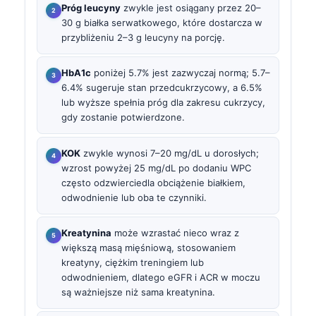
Próg leucyny
zwykle jest osiągany przez 20–
30 g białka serwatkowego, które dostarcza w
przybliżeniu 2–3 g leucyny na porcję.
HbA1c
poniżej 5.7% jest zazwyczaj normą; 5.7–
6.4% sugeruje stan przedcukrzycowy, a 6.5%
lub wyższe spełnia próg dla zakresu cukrzycy,
gdy zostanie potwierdzone.
KOK
zwykle wynosi 7–20 mg/dL u dorosłych;
wzrost powyżej 25 mg/dL po dodaniu WPC
często odzwierciedla obciążenie białkiem,
odwodnienie lub oba te czynniki.
Kreatynina
może wzrastać nieco wraz z
większą masą mięśniową, stosowaniem
kreatyny, ciężkim treningiem lub
odwodnieniem, dlatego eGFR i ACR w moczu
są ważniejsze niż sama kreatynina.