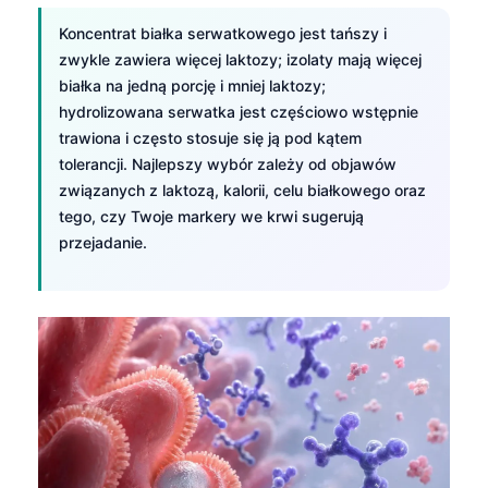
Gàidhlig
Koncentrat białka serwatkowego jest tańszy i
Euskara
zwykle zawiera więcej laktozy; izolaty mają więcej
Македонски јазик
białka na jedną porcję i mniej laktozy;
Latviešu valoda
hydrolizowana serwatka jest częściowo wstępnie
trawiona i często stosuje się ją pod kątem
Galego
tolerancji. Najlepszy wybór zależy od objawów
অসমীয়া
związanych z laktozą, kalorii, celu białkowego oraz
tego, czy Twoje markery we krwi sugerują
සිංහල
przejadanie.
سنڌي
پښتو
Slovenčina
Hrvatski
Suomi
Қазақ тілі