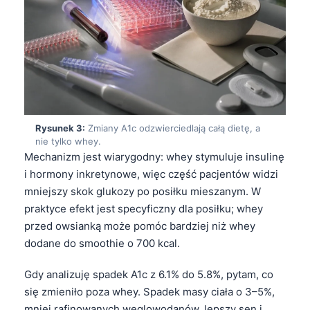
Rysunek 3:
Zmiany A1c odzwierciedlają całą dietę, a
nie tylko whey.
Mechanizm jest wiarygodny: whey stymuluje insulinę
i hormony inkretynowe, więc część pacjentów widzi
mniejszy skok glukozy po posiłku mieszanym. W
praktyce efekt jest specyficzny dla posiłku; whey
przed owsianką może pomóc bardziej niż whey
dodane do smoothie o 700 kcal.
Gdy analizuję spadek A1c z 6.1% do 5.8%, pytam, co
się zmieniło poza whey. Spadek masy ciała o 3–5%,
mniej rafinowanych węglowodanów, lepszy sen i