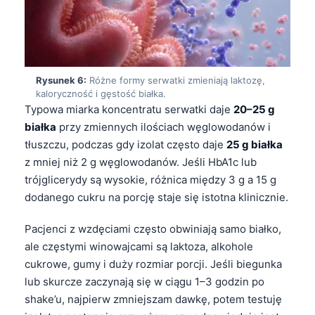
Català
O‘zbekcha
Українська
አማርኛ
Rysunek 6:
Różne formy serwatki zmieniają laktozę,
kaloryczność i gęstość białka.
Kiswahili
Typowa miarka koncentratu serwatki daje
20–25 g
białka
przy zmiennych ilościach węglowodanów i
ភាសាខ្មែរ
tłuszczu, podczas gdy izolat często daje
25 g białka
ဗမာစာ
z mniej niż 2 g węglowodanów. Jeśli HbA1c lub
ไทย
trójglicerydy są wysokie, różnica między 3 g a 15 g
Tagalog
dodanego cukru na porcję staje się istotna klinicznie.
Tiếng Việt
Pacjenci z wzdęciami często obwiniają samo białko,
Bahasa Melayu
ale częstymi winowajcami są laktoza, alkohole
cukrowe, gumy i duży rozmiar porcji. Jeśli biegunka
മലയാളം
lub skurcze zaczynają się w ciągu 1–3 godzin po
ಕನ್ನಡ
shake’u, najpierw zmniejszam dawkę, potem testuję
ગુજરાતી