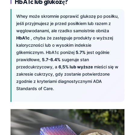
HbA1c lub glukozę?
Whey może skromnie poprawić glukozę po posiłku,
jeśli przyjmujesz je przed posiłkiem lub razem z
węglowodanami, ale rzadko samoistnie obniża
HbA1c
, chyba że zastępuje produkty o wyższej
kaloryczności lub o wysokim indeksie
glikemicznym. HbA1c poniżej
5.7%
jest ogólnie
prawidłowe,
5.7-6.4%
sugeruje stan
przedcukrzycowy, a
6,5% lub wyższe
mieści się w
zakresie cukrzycy, gdy zostanie potwierdzone
zgodnie z kryteriami diagnostycznymi ADA
Standards of Care.