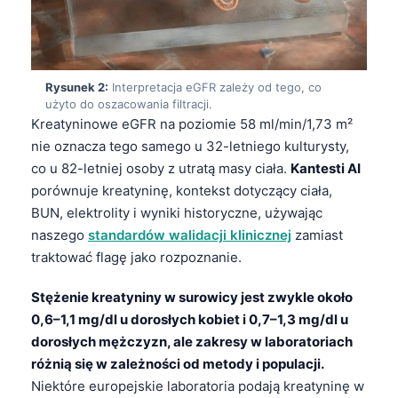
Rysunek 2:
Interpretacja eGFR zależy od tego, co
użyto do oszacowania filtracji.
Kreatyninowe eGFR na poziomie 58 ml/min/1,73 m²
nie oznacza tego samego u 32-letniego kulturysty,
co u 82-letniej osoby z utratą masy ciała.
Kantesti AI
porównuje kreatyninę, kontekst dotyczący ciała,
BUN, elektrolity i wyniki historyczne, używając
naszego
standardów walidacji klinicznej
zamiast
traktować flagę jako rozpoznanie.
Stężenie kreatyniny w surowicy jest zwykle około
0,6–1,1 mg/dl u dorosłych kobiet i 0,7–1,3 mg/dl u
dorosłych mężczyzn, ale zakresy w laboratoriach
różnią się w zależności od metody i populacji.
Niektóre europejskie laboratoria podają kreatyninę w