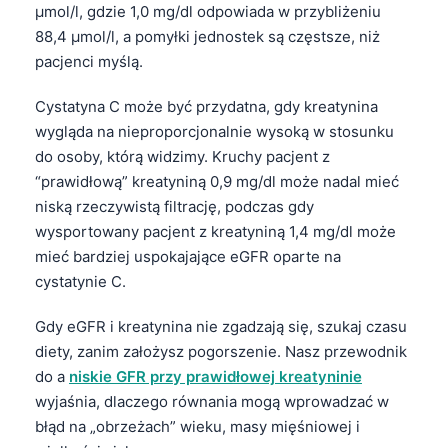
µmol/l, gdzie 1,0 mg/dl odpowiada w przybliżeniu
88,4 µmol/l, a pomyłki jednostek są częstsze, niż
pacjenci myślą.
Cystatyna C może być przydatna, gdy kreatynina
wygląda na nieproporcjonalnie wysoką w stosunku
do osoby, którą widzimy. Kruchy pacjent z
“prawidłową” kreatyniną 0,9 mg/dl może nadal mieć
niską rzeczywistą filtrację, podczas gdy
wysportowany pacjent z kreatyniną 1,4 mg/dl może
mieć bardziej uspokajające eGFR oparte na
cystatynie C.
Gdy eGFR i kreatynina nie zgadzają się, szukaj czasu
diety, zanim założysz pogorszenie. Nasz przewodnik
do a
niskie GFR przy prawidłowej kreatyninie
wyjaśnia, dlaczego równania mogą wprowadzać w
błąd na „obrzeżach” wieku, masy mięśniowej i