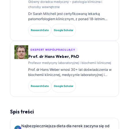
Główny doradca medyczny – patologia kliniczna i
choroby wewnętrzne
Dr Sarah Mitchell jest certyfikowaną lekarką
patomorfologiem klinicznym, z ponad 18-letnim
doświadczeniem w medycynie laboratoryjnej i
analizie diagnostycznej. Posiada specjalistyczne
ResearchGate
Google Scholar
certyfikaty z chemii klinicznej i opublikowała
obszernie prace dotyczące paneli biomarkerów oraz
analizy laboratoryjnej w praktyce klinicznej.
EKSPERT WSPÓŁPRACUJĄCY
Prof. dr Hans Weber, PhD
Profesor medycyny laboratoryjnej i biochemii klinicznej
Prof. dr Hans Weber wnosi 30+ lat doświadczenia w
biochemii klinicznej, medycynie laboratoryjnej i
badaniach nad biomarkerami. Były prezes
Niemieckiego Towarzystwa Chemii Klinicznej,
ResearchGate
Google Scholar
specjalizuje się w analizie paneli diagnostycznych,
standaryzacji biomarkerów oraz w medycynie
laboratoryjnej wspomaganej przez AI.
Spis treści
Najbezpieczniejsza dieta dla nerek zaczyna się od