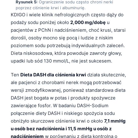
Rysunek 5:
Ograniczenie sodu często chroni nerki
Frysk
poprzez ciśnienie krwi i albuminurię.
KDIGO i wiele klinik nefrologicznych często dąży do
Esperanto
podaży sodu poniżej około
2,000 mg/dobę
u
Беларуская мова
pacjentów z PChN i nadciśnieniem, choć krusi, starsi
Татар теле
dorośli, osoby mocno się pocą i ludzie z niskim
poziomem sodu potrzebują indywidualnych zaleceń.
Кыргызча
Dieta niskosodowa, która powoduje zawroty głowy,
ئۇيغۇرچە
upadki lub sód 130 mmol/L, nie jest sukcesem.
Cebuano
Ten
Dieta DASH dla ciśnienia krwi
działa skutecznie,
Basa Jawa
ale pacjenci z chorobami nerek mogą potrzebować
ພາສາລາວ
wersji zmodyfikowanej, ponieważ standardowa dieta
DASH jest bogata w potas i produkty spożywcze
Монгол
zawierające fosfor. W badaniu DASH-Sodium
Afrikaans
połączenie diety DASH i niskiego spożycia sodu
العربية المغربية
obniżyło skurczowe ciśnienie krwi o około
7,1 mmHg
Occitan
u osób bez nadciśnienia i 11,5 mmHg u osób z
nadciśnieniem
w porównaniu z dietą kontrolną o