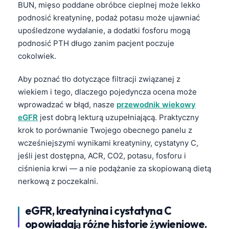
BUN, mięso poddane obróbce cieplnej może lekko
podnosić kreatyninę, podaż potasu może ujawniać
upośledzone wydalanie, a dodatki fosforu mogą
podnosić PTH długo zanim pacjent poczuje
cokolwiek.
Aby poznać tło dotyczące filtracji związanej z
wiekiem i tego, dlaczego pojedyncza ocena może
wprowadzać w błąd, nasze
przewodnik wiekowy
eGFR
jest dobrą lekturą uzupełniającą. Praktyczny
krok to porównanie Twojego obecnego panelu z
wcześniejszymi wynikami kreatyniny, cystatyny C,
jeśli jest dostępna, ACR, CO2, potasu, fosforu i
ciśnienia krwi — a nie podążanie za skopiowaną dietą
nerkową z poczekalni.
eGFR, kreatynina i cystatyna C
opowiadają różne historie żywieniowe.