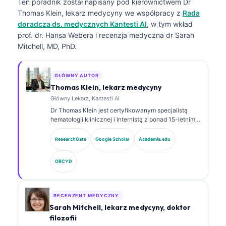
Ten poradnik został napisany pod kierownictwem
Dr
Thomas Klein, lekarz medycyny
we współpracy z
Rada
doradcza ds. medycznych Kantesti AI
, w tym wkład
prof. dr. Hansa Webera i recenzja medyczna dr Sarah
Mitchell, MD, PhD.
GŁÓWNY AUTOR
Thomas Klein, lekarz medycyny
Główny Lekarz, Kantesti AI
Dr Thomas Klein jest certyfikowanym specjalistą
hematologii klinicznej i internistą z ponad 15-letnim
doświadczeniem w medycynie laboratoryjnej oraz
analizie klinicznej wspomaganej przez AI. Jako Chief
ResearchGate
Google Scholar
Academia.edu
Medical Officer w Kantesti AI sprawuje nadzór
kliniczny nad medyczną dokładnością zastrzeżonej
ORCYD
sieci neuronowej. Dr Klein opublikował obszernie
prace dotyczące interpretacji biomarkerów i
diagnostyki laboratoryjnej w obszarze medycyny
laboratoryjnej.
RECENZENT MEDYCZNY
Sarah Mitchell, lekarz medycyny, doktor
filozofii