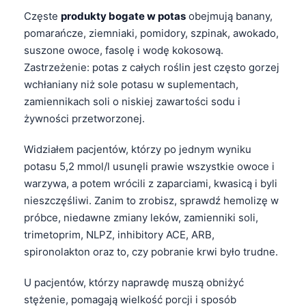
日本語
Częste
produkty bogate w potas
obejmują banany,
Eesti
pomarańcze, ziemniaki, pomidory, szpinak, awokado,
suszone owoce, fasolę i wodę kokosową.
Azərbaycan dili
Zastrzeżenie: potas z całych roślin jest często gorzej
Bosanski
wchłaniany niż sole potasu w suplementach,
Svenska
zamiennikach soli o niskiej zawartości sodu i
żywności przetworzonej.
Српски језик
Íslenska
Widziałem pacjentów, którzy po jednym wyniku
Հայերեն
potasu 5,2 mmol/l usunęli prawie wszystkie owoce i
warzywa, a potem wrócili z zaparciami, kwasicą i byli
Bahasa Indonesia
nieszczęśliwi. Zanim to zrobisz, sprawdź hemolizę w
हिन्दी
próbce, niedawne zmiany leków, zamienniki soli,
Nederlands
trimetoprim, NLPZ, inhibitory ACE, ARB,
spironolakton oraz to, czy pobranie krwi było trudne.
Dansk
Български
U pacjentów, którzy naprawdę muszą obniżyć
stężenie, pomagają wielkość porcji i sposób
فارسی