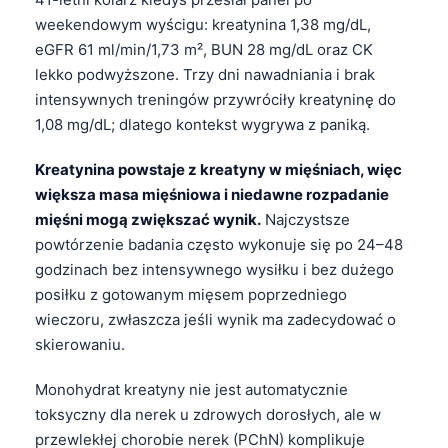
weekendowym wyścigu: kreatynina 1,38 mg/dL,
eGFR 61 ml/min/1,73 m², BUN 28 mg/dL oraz CK
lekko podwyższone. Trzy dni nawadniania i brak
intensywnych treningów przywróciły kreatyninę do
1,08 mg/dL; dlatego kontekst wygrywa z paniką.
Kreatynina powstaje z kreatyny w mięśniach, więc
większa masa mięśniowa i niedawne rozpadanie
mięśni mogą zwiększać wynik.
Najczystsze
powtórzenie badania często wykonuje się po 24–48
godzinach bez intensywnego wysiłku i bez dużego
posiłku z gotowanym mięsem poprzedniego
wieczoru, zwłaszcza jeśli wynik ma zadecydować o
skierowaniu.
Monohydrat kreatyny nie jest automatycznie
toksyczny dla nerek u zdrowych dorosłych, ale w
przewlekłej chorobie nerek (PChN) komplikuje