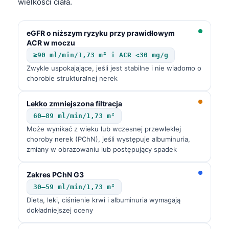
wielkości ciała.
eGFR o niższym ryzyku przy prawidłowym
ACR w moczu
≥90 ml/min/1,73 m² i ACR <30 mg/g
Zwykle uspokajające, jeśli jest stabilne i nie wiadomo o
chorobie strukturalnej nerek
Lekko zmniejszona filtracja
60–89 ml/min/1,73 m²
Może wynikać z wieku lub wczesnej przewlekłej
choroby nerek (PChN), jeśli występuje albuminuria,
zmiany w obrazowaniu lub postępujący spadek
Zakres PChN G3
30–59 ml/min/1,73 m²
Dieta, leki, ciśnienie krwi i albuminuria wymagają
dokładniejszej oceny