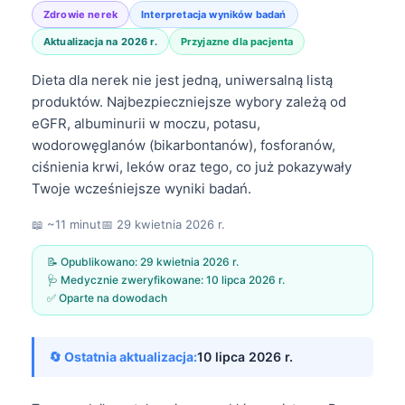
Zdrowie nerek
Interpretacja wyników badań
Aktualizacja na 2026 r.
Przyjazne dla pacjenta
Dieta dla nerek nie jest jedną, uniwersalną listą
produktów. Najbezpieczniejsze wybory zależą od
eGFR, albuminurii w moczu, potasu,
wodorowęglanów (bikarbontanów), fosforanów,
ciśnienia krwi, leków oraz tego, co już pokazywały
Twoje wcześniejsze wyniki badań.
📖 ~11 minut
📅
29 kwietnia 2026 r.
📝 Opublikowano:
29 kwietnia 2026 r.
🩺 Medycznie zweryfikowane:
10 lipca 2026 r.
✅ Oparte na dowodach
🔄 Ostatnia aktualizacja:
10 lipca 2026 r.