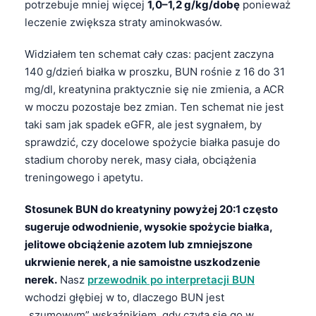
potrzebuje mniej więcej
1,0–1,2 g/kg/dobę
ponieważ
leczenie zwiększa straty aminokwasów.
Widziałem ten schemat cały czas: pacjent zaczyna
140 g/dzień białka w proszku, BUN rośnie z 16 do 31
mg/dl, kreatynina praktycznie się nie zmienia, a ACR
w moczu pozostaje bez zmian. Ten schemat nie jest
taki sam jak spadek eGFR, ale jest sygnałem, by
sprawdzić, czy docelowe spożycie białka pasuje do
stadium choroby nerek, masy ciała, obciążenia
treningowego i apetytu.
Stosunek BUN do kreatyniny powyżej 20:1 często
sugeruje odwodnienie, wysokie spożycie białka,
jelitowe obciążenie azotem lub zmniejszone
ukrwienie nerek, a nie samoistne uszkodzenie
nerek.
Nasz
przewodnik po interpretacji BUN
wchodzi głębiej w to, dlaczego BUN jest
„szumowym” wskaźnikiem, gdy czyta się go w