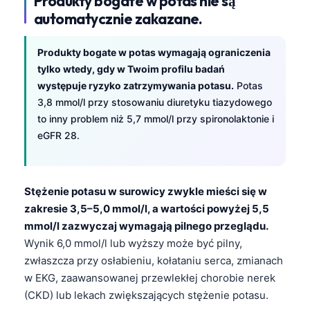
Produkty bogate w potas nie są
automatycznie zakazane.
தமிழ்
తెలుగు
Produkty bogate w potas wymagają ograniczenia
मराठी
tylko wtedy, gdy w Twoim profilu badań
występuje ryzyko zatrzymywania potasu.
Potas
اردو
3,8 mmol/l przy stosowaniu diuretyku tiazydowego
বাংলা
to inny problem niż 5,7 mmol/l przy spironolaktonie i
Shqip
eGFR 28.
Magyar
Slovenščina
Stężenie potasu w surowicy zwykle mieści się w
한국어
zakresie 3,5–5,0 mmol/l, a wartości powyżej 5,5
mmol/l zazwyczaj wymagają pilnego przeglądu.
Lietuvių kalba
Wynik 6,0 mmol/l lub wyższy może być pilny,
Русский
zwłaszcza przy osłabieniu, kołataniu serca, zmianach
ქართული
w EKG, zaawansowanej przewlekłej chorobie nerek
Čeština
(CKD) lub lekach zwiększających stężenie potasu.