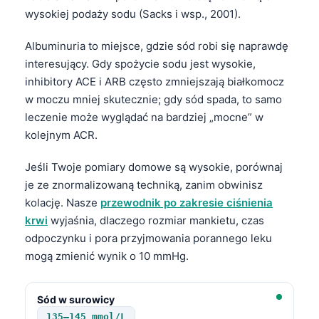
Gàidhlig
wysokiej podaży sodu (Sacks i wsp., 2001).
Euskara
Albuminuria to miejsce, gdzie sód robi się naprawdę
Македонски јазик
interesujący. Gdy spożycie sodu jest wysokie,
Latviešu valoda
inhibitory ACE i ARB często zmniejszają białkomocz
Galego
w moczu mniej skutecznie; gdy sód spada, to samo
leczenie może wyglądać na bardziej „mocne” w
অসমীয়া
kolejnym ACR.
සිංහල
سنڌي
Jeśli Twoje pomiary domowe są wysokie, porównaj
je ze znormalizowaną techniką, zanim obwinisz
پښتو
kolację. Nasze
przewodnik po zakresie ciśnienia
krwi
wyjaśnia, dlaczego rozmiar mankietu, czas
Slovenčina
odpoczynku i pora przyjmowania porannego leku
mogą zmienić wynik o 10 mmHg.
Hrvatski
Suomi
Sód w surowicy
Қазақ тілі
135–145 mmol/L