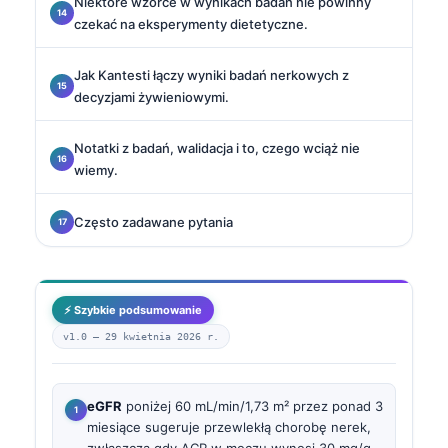
Niektóre wzorce w wynikach badań nie powinny
czekać na eksperymenty dietetyczne.
Jak Kantesti łączy wyniki badań nerkowych z
decyzjami żywieniowymi.
Notatki z badań, walidacja i to, czego wciąż nie
wiemy.
Często zadawane pytania
⚡ Szybkie podsumowanie
v1.0 —
29 kwietnia 2026 r.
eGFR
poniżej 60 mL/min/1,73 m² przez ponad 3
miesiące sugeruje przewlekłą chorobę nerek,
zwłaszcza gdy ACR w moczu wynosi 30 mg/g