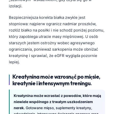
izolacji.
Bezpieczniejsza korekta białka zwykle jest
stopniowa: najpierw ogranicz nadmiar proszków,
rozłóż białko na posiłki i nie schodź poniżej poziomu,
który zapobiega utracie masy mięśniowej. U osób
starszych jestem ostrożny wobec agresywnego
ograniczania, ponieważ sarkopenia może obniżać
kreatyninę i sprawiać, że eGFR wygląda pozornie
lepiej.
Kreatynina może wzrosnąć po mięsie,
kreatynie i intensywnym treningu.
Kreatynina może wzrastać z powodów, które mają
niewiele wspólnego z trwałym uszkodzeniem
nerek.
Gotowane mięso, suplementy kreatyny,
odwodnienie, intensywne ćwiczenia oporowe oraz