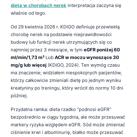
dieta w chorobach nerek
interpretacja zaczyna się
właśnie od tego.
Od 29 kwietnia 2026 r. KDIGO definiuje przewlekłą
chorobę nerek na podstawie nieprawidłowości
budowy lub funkcji nerek utrzymujących się co
najmniej przez 3 miesiące, w tym
eGFR poniżej 60
ml/min/1,73 m²
Lub
ACR w moczu wynoszące 30
mg/g lub więcej
(KDIGO, 2024). Ten wymóg czasu
ma znaczenie; widziałem niespokojnych pacjentów,
którzy całkowicie zmieniali dietę po jednym wyniku
kreatyniny po treningu, który wrócił do normy 10 dni
później.
Przydatna ramka: dieta rzadko “podnosi eGFR”
bezpośrednio w ciągu tygodnia, ale może przesuwać
markery ryzyka względem eGFR. Sód może zmieniać
ciśnienie krwi i albuminurię, białko może przesuwać