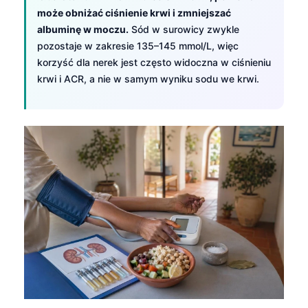
może obniżać ciśnienie krwi i zmniejszać
albuminę w moczu.
Sód w surowicy zwykle
pozostaje w zakresie 135–145 mmol/L, więc
korzyść dla nerek jest często widoczna w ciśnieniu
krwi i ACR, a nie w samym wyniku sodu we krwi.
Norsk bokmål
Ślōnskŏ gŏdka