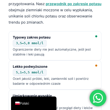
przygotowania. Nasz
przewodnik po zakresie potasu
简体中文
obejmuje ziemniaki moczone w celu wypłukania,
Română
unikanie soli chlorku potasu oraz obserwowanie
trendu po zmianach.
Türkçe
Ελληνικά
Typowy zakres potasu
Português
3,5–5,0 mmol/l
Español
Ograniczenie diety nie jest automatyczne, jeśli jest
stabilnie i leki pasują
Italiano
עִבְרִית
Lekko podwyższone
Français
5,1–5,5 mmol/l
Oceń jakość próbki, leki, zamienniki soli i powtórz
العربية
badanie w odpowiednim czasie
Deutsch
English
Umiarkowanie wysokie
5,6–5,9 mmol/l
Polski
Szybko należy przeprowadzić przegląd diety i leków