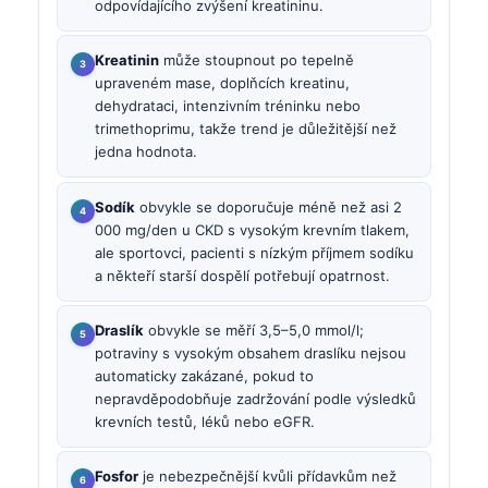
odpovídajícího zvýšení kreatininu.
Kreatinin
může stoupnout po tepelně
upraveném mase, doplňcích kreatinu,
dehydrataci, intenzivním tréninku nebo
trimethoprimu, takže trend je důležitější než
jedna hodnota.
Sodík
obvykle se doporučuje méně než asi 2
000 mg/den u CKD s vysokým krevním tlakem,
ale sportovci, pacienti s nízkým příjmem sodíku
a někteří starší dospělí potřebují opatrnost.
Draslík
obvykle se měří 3,5–5,0 mmol/l;
potraviny s vysokým obsahem draslíku nejsou
automaticky zakázané, pokud to
nepravděpodobňuje zadržování podle výsledků
krevních testů, léků nebo eGFR.
Fosfor
je nebezpečnější kvůli přídavkům než