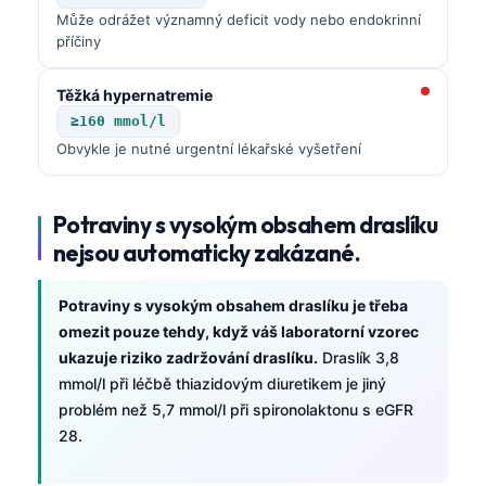
Gàidhlig
Může odrážet významný deficit vody nebo endokrinní
Euskara
příčiny
Македонски јазик
Těžká hypernatremie
Latviešu valoda
≥160 mmol/l
Galego
Obvykle je nutné urgentní lékařské vyšetření
অসমীয়া
සිංහල
Potraviny s vysokým obsahem draslíku
nejsou automaticky zakázané.
سنڌي
پښتو
Potraviny s vysokým obsahem draslíku je třeba
omezit pouze tehdy, když váš laboratorní vzorec
ukazuje riziko zadržování draslíku.
Draslík 3,8
Slovenčina
mmol/l při léčbě thiazidovým diuretikem je jiný
Hrvatski
problém než 5,7 mmol/l při spironolaktonu s eGFR
Suomi
28.
Қазақ тілі