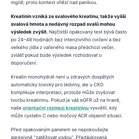
mg/dl; proto kontext vítězí nad panikou.
Kreatinin vzniká ze svalového kreatinu, takže vyšší
svalová hmota a nedávný rozpad svalů mohou
výsledek zvýšit.
Nejčistší opakovaný test bývá často
po 24–48 hodinách bez intenzivního cvičení a bez
velkého jídla z vařeného masa předchozí večer,
zvlášť pokud bude výsledek rozhodovat o
doporučení.
Kreatin monohydrát není u zdravých dospělých
automaticky toxický pro ledviny, ale u CKD
komplikuje interpretaci, protože může zvyšovat
tvorbu kreatininu. Pokud je váš eGFR už na hraně,
naše
orientační rozmezí kreatininu
vysvětlí, kdy
může cystatin C nebo močový ACR objasnit situaci.
Před opakovaným panelem se nepokoušejte
agresivně “zatěžovat vodou”. Předávkovaná