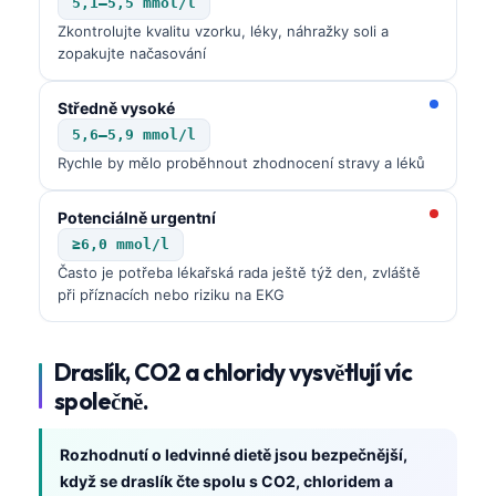
5,1–5,5 mmol/l
日本語
Zkontrolujte kvalitu vzorku, léky, náhražky soli a
Eesti
zopakujte načasování
Azərbaycan dili
Středně vysoké
Bosanski
5,6–5,9 mmol/l
Svenska
Rychle by mělo proběhnout zhodnocení stravy a léků
Српски језик
Potenciálně urgentní
Íslenska
≥6,0 mmol/l
Հայերեն
Často je potřeba lékařská rada ještě týž den, zvláště
při příznacích nebo riziku na EKG
Bahasa Indonesia
हिन्दी
Draslík, CO2 a chloridy vysvětlují víc
Nederlands
společně.
Dansk
Български
Rozhodnutí o ledvinné dietě jsou bezpečnější,
když se draslík čte spolu s CO2, chloridem a
فارسی