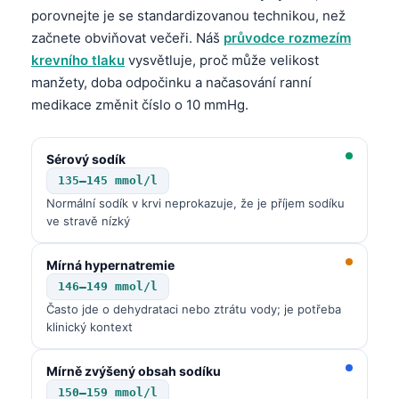
porovnejte je se standardizovanou technikou, než
Frysk
začnete obviňovat večeři. Náš
průvodce rozmezím
Esperanto
krevního tlaku
vysvětluje, proč může velikost
Беларуская мова
manžety, doba odpočinku a načasování ranní
medikace změnit číslo o 10 mmHg.
Татар теле
Кыргызча
Sérový sodík
ئۇيغۇرچە
135–145 mmol/l
Cebuano
Normální sodík v krvi neprokazuje, že je příjem sodíku
ve stravě nízký
Basa Jawa
ພາສາລາວ
Mírná hypernatremie
Монгол
146–149 mmol/l
Často jde o dehydrataci nebo ztrátu vody; je potřeba
Afrikaans
klinický kontext
العربية المغربية
Occitan
Mírně zvýšený obsah sodíku
150–159 mmol/l