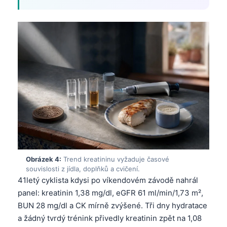
Obrázek 4:
Trend kreatininu vyžaduje časové
souvislosti z jídla, doplňků a cvičení.
41letý cyklista kdysi po víkendovém závodě nahrál
panel: kreatinin 1,38 mg/dl, eGFR 61 ml/min/1,73 m²,
BUN 28 mg/dl a CK mírně zvýšené. Tři dny hydratace
a žádný tvrdý trénink přivedly kreatinin zpět na 1,08