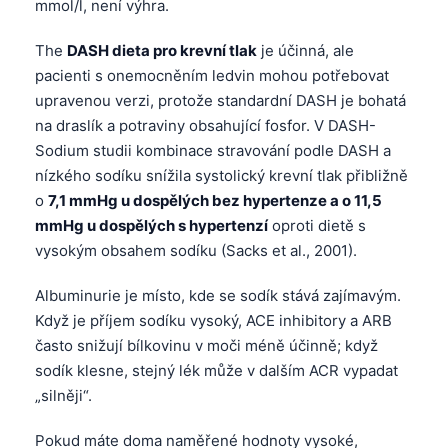
mmol/l, není výhra.
The
DASH dieta pro krevní tlak
je účinná, ale
pacienti s onemocněním ledvin mohou potřebovat
upravenou verzi, protože standardní DASH je bohatá
na draslík a potraviny obsahující fosfor. V DASH-
Sodium studii kombinace stravování podle DASH a
nízkého sodíku snížila systolický krevní tlak přibližně
o
7,1 mmHg u dospělých bez hypertenze a o 11,5
mmHg u dospělých s hypertenzí
oproti dietě s
vysokým obsahem sodíku (Sacks et al., 2001).
Albuminurie je místo, kde se sodík stává zajímavým.
Když je příjem sodíku vysoký, ACE inhibitory a ARB
často snižují bílkovinu v moči méně účinně; když
sodík klesne, stejný lék může v dalším ACR vypadat
„silněji“.
Norsk bokmål
Ślōnskŏ gŏdka
Pokud máte doma naměřené hodnoty vysoké,