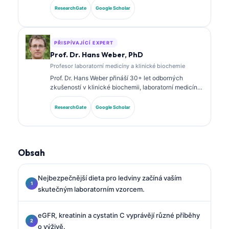
v klinické chemii a rozsáhle publikovala o
ResearchGate
Google Scholar
panelových biomarkerech a laboratorní analýze v
klinické praxi.
PŘISPÍVAJÍCÍ EXPERT
Prof. Dr. Hans Weber, PhD
Profesor laboratorní medicíny a klinické biochemie
Prof. Dr. Hans Weber přináší 30+ let odborných
zkušeností v klinické biochemii, laboratorní medicíně
a výzkumu biomarkerů. Bývalý prezident Německé
společnosti pro klinickou chemii, specializuje se na
ResearchGate
Google Scholar
analýzu diagnostických panelů, standardizaci
biomarkerů a laboratorní medicínu s podporou AI.
Obsah
Nejbezpečnější dieta pro ledviny začíná vaším
skutečným laboratorním vzorcem.
eGFR, kreatinin a cystatin C vyprávějí různé příběhy
o výživě.