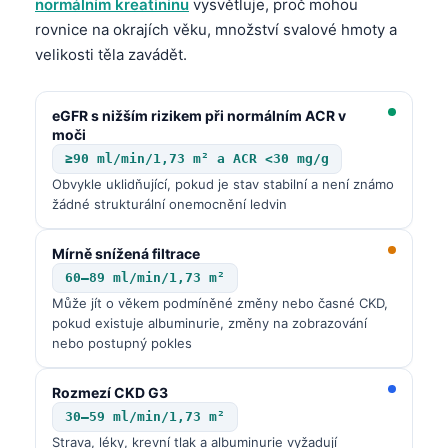
normálním kreatininu
vysvětluje, proč mohou
rovnice na okrajích věku, množství svalové hmoty a
velikosti těla zavádět.
eGFR s nižším rizikem při normálním ACR v
moči
≥90 ml/min/1,73 m² a ACR <30 mg/g
Obvykle uklidňující, pokud je stav stabilní a není známo
žádné strukturální onemocnění ledvin
Mírně snížená filtrace
60–89 ml/min/1,73 m²
Může jít o věkem podmíněné změny nebo časné CKD,
pokud existuje albuminurie, změny na zobrazování
nebo postupný pokles
Rozmezí CKD G3
30–59 ml/min/1,73 m²
Strava, léky, krevní tlak a albuminurie vyžadují