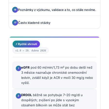
Poznámky z výzkumu, validace a to, co stále nevíme.
Často kladené otázky
⚡ Rychlé shrnutí
v1.0 —
29. dubna 2026
eGFR
pod 60 ml/min/1,73 m² po dobu delší než
3 měsíce naznačuje chronické onemocnění
ledvin, zvlášť když je ACR v moči 30 mg/g nebo
vyšší.
DRDOL
běžně se pohybuje 7–20 mg/dl u
dospělých; zvýšení po jídle s vysokým
obsahem bílkovin se může stát bez