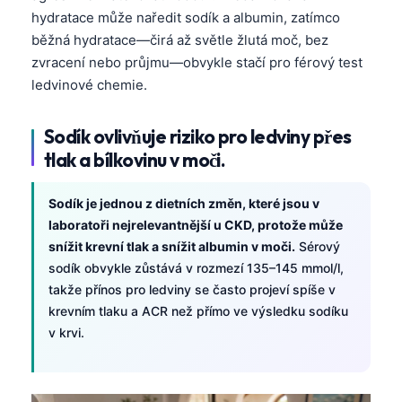
hydratace může naředit sodík a albumin, zatímco
běžná hydratace—čirá až světle žlutá moč, bez
zvracení nebo průjmu—obvykle stačí pro férový test
ledvinové chemie.
Sodík ovlivňuje riziko pro ledviny přes
tlak a bílkovinu v moči.
Sodík je jednou z dietních změn, které jsou v
laboratoři nejrelevantnější u CKD, protože může
snížit krevní tlak a snížit albumin v moči.
Sérový
sodík obvykle zůstává v rozmezí 135–145 mmol/l,
takže přínos pro ledviny se často projeví spíše v
krevním tlaku a ACR než přímo ve výsledku sodíku
v krvi.