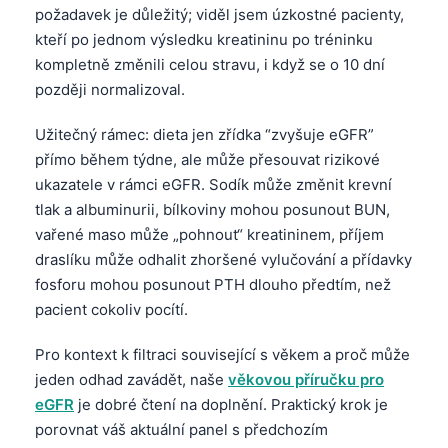
požadavek je důležitý; viděl jsem úzkostné pacienty,
kteří po jednom výsledku kreatininu po tréninku
kompletně změnili celou stravu, i když se o 10 dní
později normalizoval.
Užitečný rámec: dieta jen zřídka “zvyšuje eGFR”
přímo během týdne, ale může přesouvat rizikové
ukazatele v rámci eGFR. Sodík může změnit krevní
tlak a albuminurii, bílkoviny mohou posunout BUN,
vařené maso může „pohnout“ kreatininem, příjem
draslíku může odhalit zhoršené vylučování a přídavky
fosforu mohou posunout PTH dlouho předtím, než
pacient cokoliv pocítí.
Pro kontext k filtraci související s věkem a proč může
jeden odhad zavádět, naše
věkovou příručku pro
eGFR
je dobré čtení na doplnění. Praktický krok je
porovnat váš aktuální panel s předchozím