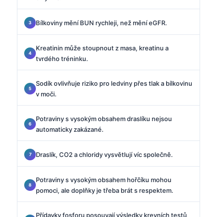
Bílkoviny mění BUN rychleji, než mění eGFR.
Kreatinin může stoupnout z masa, kreatinu a
tvrdého tréninku.
Sodík ovlivňuje riziko pro ledviny přes tlak a bílkovinu
v moči.
Potraviny s vysokým obsahem draslíku nejsou
automaticky zakázané.
Draslík, CO2 a chloridy vysvětlují víc společně.
Potraviny s vysokým obsahem hořčíku mohou
pomoci, ale doplňky je třeba brát s respektem.
Přídavky fosforu posouvají výsledky krevních testů