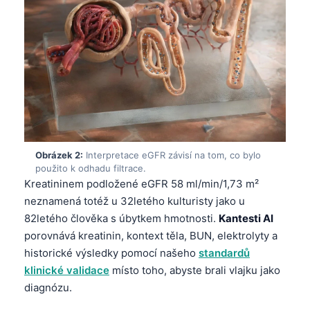
Obrázek 2:
Interpretace eGFR závisí na tom, co bylo
použito k odhadu filtrace.
Kreatininem podložené eGFR 58 ml/min/1,73 m²
neznamená totéž u 32letého kulturisty jako u
82letého člověka s úbytkem hmotnosti.
Kantesti AI
porovnává kreatinin, kontext těla, BUN, elektrolyty a
historické výsledky pomocí našeho
standardů
klinické validace
místo toho, abyste brali vlajku jako
diagnózu.