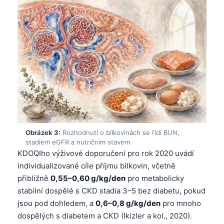
Obrázek 3:
Rozhodnutí o bílkovinách se řídí BUN,
stadiem eGFR a nutričním stavem.
KDOQIho výživové doporučení pro rok 2020 uvádí
individualizované cíle příjmu bílkovin, včetně
přibližně
0,55–0,60 g/kg/den
pro metabolicky
stabilní dospělé s CKD stadia 3–5 bez diabetu, pokud
jsou pod dohledem, a
0,6–0,8 g/kg/den
pro mnoho
dospělých s diabetem a CKD (Ikizler a kol., 2020).