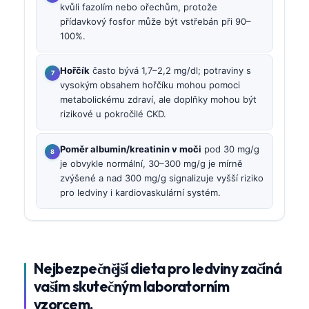
kvůli fazolím nebo ořechům, protože
přídavkový fosfor může být vstřebán při 90–
100%.
Hořčík
často bývá 1,7–2,2 mg/dl; potraviny s
vysokým obsahem hořčíku mohou pomoci
metabolickému zdraví, ale doplňky mohou být
rizikové u pokročilé CKD.
Poměr albumin/kreatinin v moči
pod 30 mg/g
je obvykle normální, 30–300 mg/g je mírně
zvýšené a nad 300 mg/g signalizuje vyšší riziko
pro ledviny i kardiovaskulární systém.
Nejbezpečnější dieta pro ledviny začíná
vaším skutečným laboratorním
vzorcem.