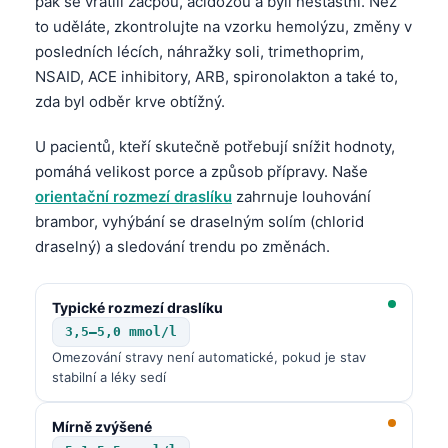
pak se vrátili zácpou, acidózou a byli nešťastní. Než
to uděláte, zkontrolujte na vzorku hemolýzu, změny v
தமிழ்
posledních lécích, náhražky soli, trimethoprim,
తెలుగు
NSAID, ACE inhibitory, ARB, spironolakton a také to,
मराठी
zda byl odběr krve obtížný.
اردو
U pacientů, kteří skutečně potřebují snížit hodnoty,
বাংলা
pomáhá velikost porce a způsob přípravy. Naše
Shqip
orientační rozmezí draslíku
zahrnuje louhování
brambor, vyhýbání se draselným solím (chlorid
Magyar
draselný) a sledování trendu po změnách.
Slovenščina
한국어
Typické rozmezí draslíku
Polski
3,5–5,0 mmol/l
Omezování stravy není automatické, pokud je stav
Lietuvių kalba
stabilní a léky sedí
Русский
ქართული
Mírně zvýšené