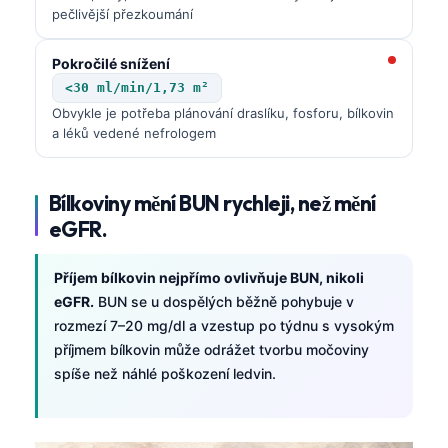
pečlivější přezkoumání
Pokročilé snížení
<30 ml/min/1,73 m²
Obvykle je potřeba plánování draslíku, fosforu, bílkovin
a léků vedené nefrologem
Bílkoviny mění BUN rychleji, než mění
eGFR.
Příjem bílkovin nejpřímo ovlivňuje BUN, nikoli
eGFR.
BUN se u dospělých běžně pohybuje v
rozmezí 7–20 mg/dl a vzestup po týdnu s vysokým
příjmem bílkovin může odrážet tvorbu močoviny
spíše než náhlé poškození ledvin.