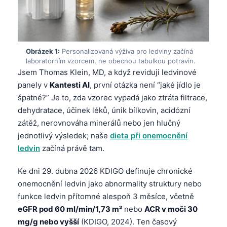
Obrázek 1:
Personalizovaná výživa pro ledviny začíná
laboratorním vzorcem, ne obecnou tabulkou potravin.
Jsem Thomas Klein, MD, a když reviduji ledvinové
panely v
Kantesti AI
, první otázka není “jaké jídlo je
špatné?” Je to, zda vzorec vypadá jako ztráta filtrace,
dehydratace, účinek léků, únik bílkovin, acidózní
zátěž, nerovnováha minerálů nebo jen hlučný
jednotlivý výsledek; naše
dieta při onemocnění
ledvin
začíná právě tam.
Ke dni 29. dubna 2026 KDIGO definuje chronické
onemocnění ledvin jako abnormality struktury nebo
funkce ledvin přítomné alespoň 3 měsíce, včetně
eGFR pod 60 ml/min/1,73 m²
nebo
ACR v moči 30
mg/g nebo vyšší
(KDIGO, 2024). Ten časový