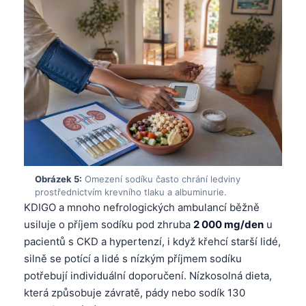
Obrázek 5:
Omezení sodíku často chrání ledviny
prostřednictvím krevního tlaku a albuminurie.
KDIGO a mnoho nefrologických ambulancí běžně
usiluje o příjem sodíku pod zhruba
2 000 mg/den
u
pacientů s CKD a hypertenzí, i když křehcí starší lidé,
silně se potící a lidé s nízkým příjmem sodíku
potřebují individuální doporučení. Nízkosolná dieta,
která způsobuje závratě, pády nebo sodík 130