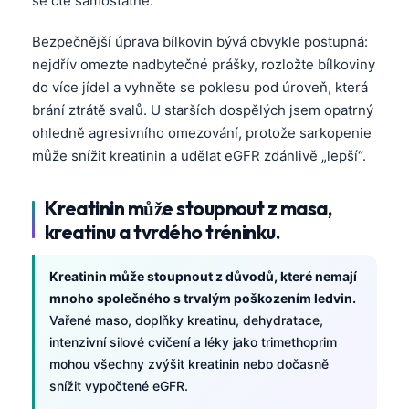
se čte samostatně.
Bezpečnější úprava bílkovin bývá obvykle postupná:
nejdřív omezte nadbytečné prášky, rozložte bílkoviny
do více jídel a vyhněte se poklesu pod úroveň, která
brání ztrátě svalů. U starších dospělých jsem opatrný
ohledně agresivního omezování, protože sarkopenie
může snížit kreatinin a udělat eGFR zdánlivě „lepší“.
Kreatinin může stoupnout z masa,
kreatinu a tvrdého tréninku.
Kreatinin může stoupnout z důvodů, které nemají
mnoho společného s trvalým poškozením ledvin.
Vařené maso, doplňky kreatinu, dehydratace,
intenzivní silové cvičení a léky jako trimethoprim
mohou všechny zvýšit kreatinin nebo dočasně
snížit vypočtené eGFR.