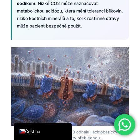
sodíkem.
Nízké CO2 může naznačovat
简体中文
metabolickou acidózu, která mění toleranci bílkovin,
Română
riziko kostních minerálů a to, kolik rostlinné stravy
může pacient bezpečně použít.
Türkçe
Ελληνικά
Português
Español
Italiano
עִבְרִית
Français
العربية
Deutsch
English
Čeština
Obrázek 6:
Vzorce elektrolytů odhalují acidobazický
stres, který jednotlivé hodnoty přehlédnou.