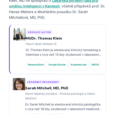
Klein, MD
ve spolupráci s
Lékařská poradní rada pro
umělou inteligenci v Kantesti
, včetně příspěvků prof. Dr.
Hanse Webera a lékařského posudku Dr. Sarah
Mitchellové, MD, PhD.
VEDOUCÍ AUTOR
MUDr. Thomas Klein
Hlavní lékař, Kantesti AI
Dr. Thomas Klein je atestovaný klinický hematolog a
internista s více než 15 lety zkušeností v laboratorní
medicíně a analýze klinických dat s asistencí umělé
inteligence. Jako hlavní lékařský ředitel (Chief
ResearchGate
Google Scholar
Academia.edu
ORCID
Medical Officer) ve společnosti Kantesti AI zajišťuje
klinický dohled nad lékařskou přesností
proprietárního neuronového systému. Dr. Klein
rozsáhle publikoval k interpretaci biomarkerů a
LÉKAŘSKÝ RECENZENT
laboratorní diagnostice v oblasti laboratorní medicíny.
Sarah Mitchell, MD, PhD
Hlavní lékařský poradce - Klinická patologie a interní
lékařství
Dr. Sarah Mitchell je atestovaná klinická patologička
s více než 18 lety zkušeností v laboratorní medicíně a
diagnostické analýze. Má specializované certifikace