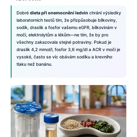
Dobré
dieta při onemocnění ledvin
chrání výsledky
laboratorních testů tím, že přizpůsobuje bílkoviny,
sodík, draslík a fosfor vašemu eGFR, bílkovinám v
moči, elektrolytům a lékům—ne tím, že by pro
všechny zakazovala stejné potraviny. Pokud je
draslík 4,2 mmol/l, fosfor 3,6 mg/dl a ACR v moči je
vysoké, často se víc obávám sodíku a krevního
tlaku než banánu.