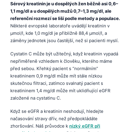
Sérový kreatinin je u dospělých žen běžně asi 0,6–
1,1 mg/dl a u dospělých mužů 0,7–1,3 mg/dl, ale
referenční rozmezí se liší podle metody a populace.
Některé evropské laboratoře uvádějí kreatinin v
µmol/l, kde 1,0 mg/dl je přibližně 88,4 µmol/l, a
záměny jednotek jsou častější, než si pacienti myslí.
Cystatin C může být užitečný, když kreatinin vypadá
nepřiměřeně vzhledem k člověku, kterého máme
před sebou. Křehký pacient s “normálním”
kreatininem 0,9 mg/dl může mít stále nízkou
skutečnou filtraci, zatímco svalnatý pacient s
kreatininem 1,4 mg/dl může mít uklidňující eGFR
založené na cystatinu C.
Když se eGFR a kreatinin neshodují, hledejte
načasování stravy dřív, než předpokládáte
zhoršování. Náš průvodce k
nízký eGFR při