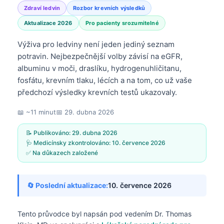
Zdraví ledvin
Rozbor krevních výsledků
Aktualizace 2026
Pro pacienty srozumitelné
Výživa pro ledviny není jeden jediný seznam
potravin. Nejbezpečnější volby závisí na eGFR,
albuminu v moči, draslíku, hydrogenuhličitanu,
fosfátu, krevním tlaku, lécích a na tom, co už vaše
předchozí výsledky krevních testů ukazovaly.
📖 ~11 minut
📅
29. dubna 2026
📝 Publikováno:
29. dubna 2026
🩺 Medicínsky zkontrolováno:
10. července 2026
✅ Na důkazech založené
🔄 Poslední aktualizace:
10. července 2026
Tento průvodce byl napsán pod vedením
Dr. Thomas