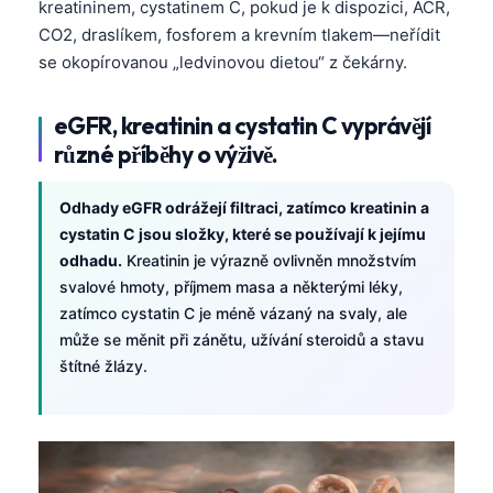
kreatininem, cystatinem C, pokud je k dispozici, ACR,
CO2, draslíkem, fosforem a krevním tlakem—neřídit
se okopírovanou „ledvinovou dietou“ z čekárny.
eGFR, kreatinin a cystatin C vyprávějí
různé příběhy o výživě.
Odhady eGFR odrážejí filtraci, zatímco kreatinin a
cystatin C jsou složky, které se používají k jejímu
odhadu.
Kreatinin je výrazně ovlivněn množstvím
svalové hmoty, příjmem masa a některými léky,
zatímco cystatin C je méně vázaný na svaly, ale
může se měnit při zánětu, užívání steroidů a stavu
štítné žlázy.