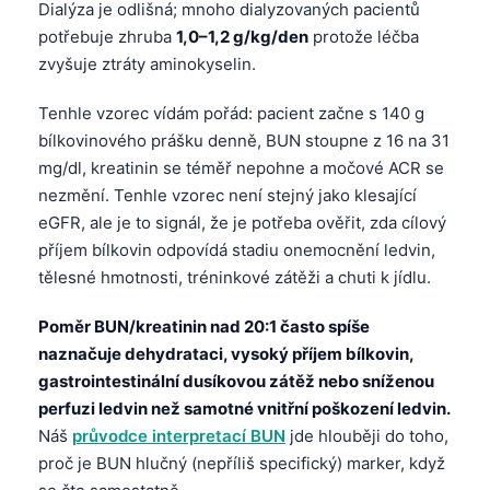
Dialýza je odlišná; mnoho dialyzovaných pacientů
potřebuje zhruba
1,0–1,2 g/kg/den
protože léčba
zvyšuje ztráty aminokyselin.
Tenhle vzorec vídám pořád: pacient začne s 140 g
bílkovinového prášku denně, BUN stoupne z 16 na 31
mg/dl, kreatinin se téměř nepohne a močové ACR se
nezmění. Tenhle vzorec není stejný jako klesající
eGFR, ale je to signál, že je potřeba ověřit, zda cílový
příjem bílkovin odpovídá stadiu onemocnění ledvin,
tělesné hmotnosti, tréninkové zátěži a chuti k jídlu.
Poměr BUN/kreatinin nad 20:1 často spíše
naznačuje dehydrataci, vysoký příjem bílkovin,
gastrointestinální dusíkovou zátěž nebo sníženou
perfuzi ledvin než samotné vnitřní poškození ledvin.
Náš
průvodce interpretací BUN
jde hlouběji do toho,
proč je BUN hlučný (nepříliš specifický) marker, když