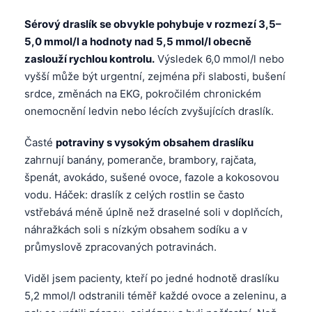
Català
Sérový draslík se obvykle pohybuje v rozmezí 3,5–
O‘zbekcha
5,0 mmol/l a hodnoty nad 5,5 mmol/l obecně
Українська
zaslouží rychlou kontrolu.
Výsledek 6,0 mmol/l nebo
vyšší může být urgentní, zejména při slabosti, bušení
አማርኛ
srdce, změnách na EKG, pokročilém chronickém
Kiswahili
onemocnění ledvin nebo lécích zvyšujících draslík.
ភាសាខ្មែរ
Časté
potraviny s vysokým obsahem draslíku
ဗမာစာ
zahrnují banány, pomeranče, brambory, rajčata,
ไทย
špenát, avokádo, sušené ovoce, fazole a kokosovou
vodu. Háček: draslík z celých rostlin se často
Tagalog
vstřebává méně úplně než draselné soli v doplňcích,
Tiếng Việt
náhražkách soli s nízkým obsahem sodíku a v
Bahasa Melayu
průmyslově zpracovaných potravinách.
മലയാളം
Viděl jsem pacienty, kteří po jedné hodnotě draslíku
ಕನ್ನಡ
5,2 mmol/l odstranili téměř každé ovoce a zeleninu, a
ગુજરાતી