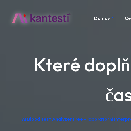
Domov
Ce
Které doplň
ča
AI Blood Test Analyzer Free – laboratorní interp