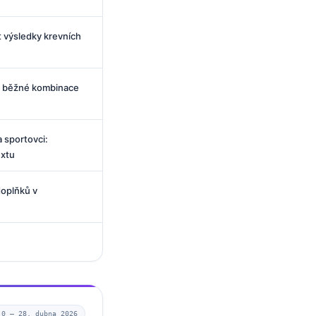
t výsledky krevních
o běžné kombinace
 sportovci:
extu
doplňků v
.0 —
28. dubna 2026