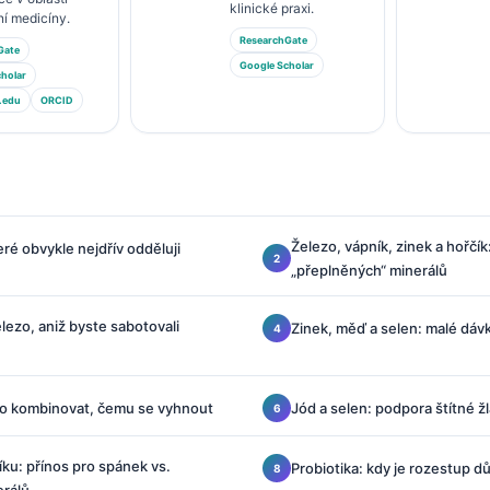
klinické praxi.
ní medicíny.
ResearchGate
Gate
Google Scholar
holar
.edu
ORCID
Železo, vápník, zinek a hořčí
eré obvykle nejdřív odděluji
„přeplněných“ minerálů
lezo, aniž byste sabotovali
Zinek, měď a selen: malé dáv
 co kombinovat, čemu se vyhnout
Jód a selen: podpora štítné ž
ku: přínos pro spánek vs.
Probiotika: kdy je rozestup dů