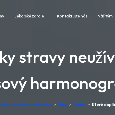
ny
Lékařské zdroje
Kontaktujte nás
Náš tým
ky stravy neužív
sový harmonog
retace, vyrobeno v Německu
>
Blog
>
články
>
Které doplň