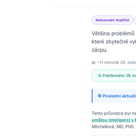
Načasování doplňků
Většina problémů 
které zbytečně vy
zácpu.
📖 ~11 minut
📅
28. dub
📝 Publikováno:
28. d
🔄 Poslední aktual
Tento průvodce byl 
umělou inteligenci v 
Norsk bokmål
Mitchellové, MD, PhD.
Ślōnskŏ gŏdka