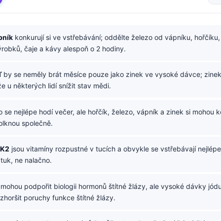
pník
konkurují si ve vstřebávání; oddělte železo od vápníku, hořčíku,
robků, čaje a kávy alespoň o 2 hodiny.
ď
by se neměly brát měsíce pouze jako zinek ve vysoké dávce; zine
u některých lidí snížit stav mědi.
 se nejlépe hodí večer, ale hořčík, železo, vápník a zinek si mohou 
olknou společně.
 K2
jsou vitamíny rozpustné v tucích a obvykle se vstřebávají nejlépe
tuk, ne nalačno.
mohou podpořit biologii hormonů štítné žlázy, ale vysoké dávky jó
dí zhoršit poruchy funkce štítné žlázy.