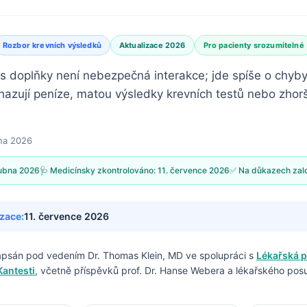
Rozbor krevních výsledků
Aktualizace 2026
Pro pacienty srozumitelné
s doplňky není nebezpečná interakce; jde spíše o chyby
hazují peníze, matou výsledky krevních testů nebo zhorš
na 2026
ubna 2026
🩺 Medicínsky zkontrolováno:
11. července 2026
✅ Na důkazech zal
izace:
11. července 2026
napsán pod vedením
Dr. Thomas Klein, MD
ve spolupráci s
Lékařská p
Kantesti
, včetně příspěvků prof. Dr. Hanse Webera a lékařského pos