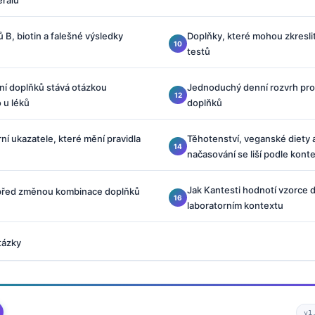
rálů
 B, biotin a falešné výsledky
Doplňky, které mohou zkresli
testů
ní doplňků stává otázkou
Jednoduchý denní rozvrh pr
 u léků
doplňků
rní ukazatele, které mění pravidla
Těhotenství, veganské diety a
načasování se liší podle kont
Jak Kantesti hodnotí vzorce 
 před změnou kombinace doplňků
laboratorním kontextu
tázky
v1