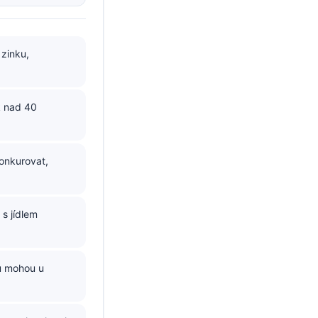
 zinku,
k nad 40
konkurovat,
 s jídlem
du mohou u