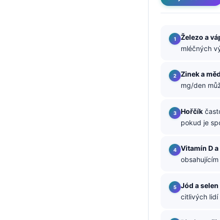
தமிழ்
తెలుగు
Železo a vá
मराठी
mléčných vý
اردو
Zinek a mě
বাংলা
mg/den může 
Shqip
Hořčík
často
Magyar
pokud je sp
Slovenščina
한국어
Vitamín D a
obsahujícím 
Polski
Lietuvių kalba
Jód a selen
Русский
citlivých li
ქართული