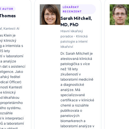
LÉKAŘSKÝ
Í AUTOR
RECENZENT
 Thomas
Sarah Mitchell,
MD, PhD
ř, Kantesti AI
Hlavní lékařský
s Klein je
poradce - Klinická
ý klinický
patologie a interní
 a internista s
lékařství
15 lety
Dr. Sarah Mitchell je
í v laboratorní
atestovaná klinická
 a analýze
patologička s více
h dat s asistencí
než 18 lety
eligence. Jako
zkušeností v
kařský ředitel
laboratorní medicíně
dical Officer)
a diagnostické
nosti Kantesti
analýze. Má
je klinický
specializované
ad lékařskou
certifikace v klinické
 proprietárního
chemii a rozsáhle
ého systému.
publikovala o
 rozsáhle
panelových
l k interpretaci
biomarkerech a
ů a laboratorní
laboratorní analýze v
ce v oblasti