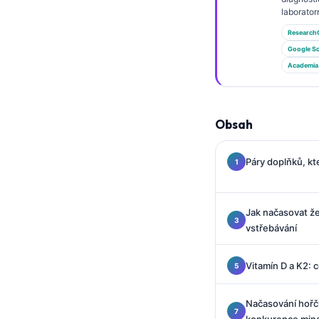
Gàidhlig
laborator
Euskara
Research
Македонски јазик
Google Sc
Academia
Latviešu valoda
Galego
অসমীয়া
Obsah
සිංහල
Páry doplňků, kt
سنڌي
پښتو
Jak načasovat že
vstřebávání
Slovenčina
Hrvatski
Vitamín D a K2:
Suomi
Načasování hořčí
Қазақ тілі