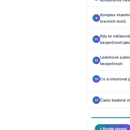
konkurence mine
Català
O‘zbekcha
Komplex vitamínů
krevních testů
Українська
አማርኛ
Kdy se načasová
bezpečnosti jako
Kiswahili
ភាសាខ្មែរ
Ledvinové a jate
ဗမာစာ
bezpečnosti
ไทย
Co si otestovat
Tagalog
Tiếng Việt
Bahasa Melayu
Často kladené o
മലയാളം
ಕನ್ನಡ
ગુજરાતી
⚡ Rychlé shrnutí