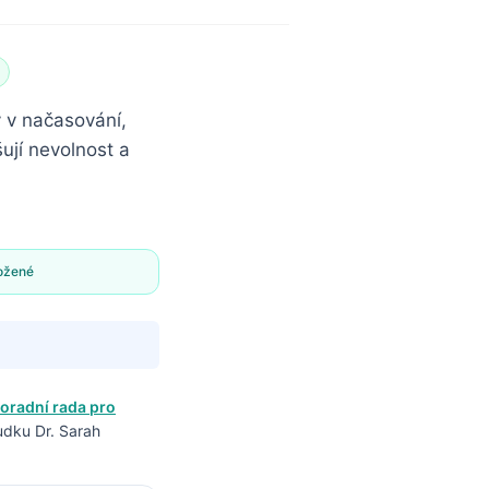
 v načasování,
ují nevolnost a
ožené
oradní rada pro
udku Dr. Sarah