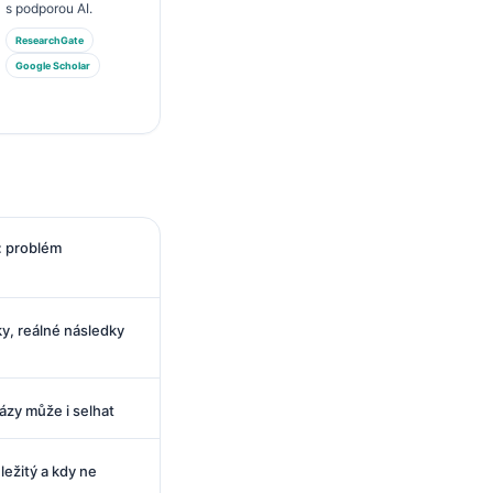
s podporou AI.
ResearchGate
Google Scholar
k: problém
ky, reálné následky
lázy může i selhat
ležitý a kdy ne