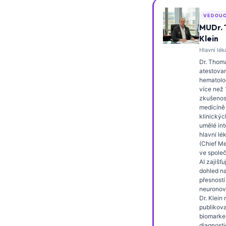
Frysk
VEDOUC
Esperanto
MUDr.
Klein
Беларуская мова
Hlavní léka
Татар теле
Dr. Thoma
atestovan
Кыргызча
hematolog
více než 
ئۇيغۇرچە
zkušenost
medicíně
Cebuano
klinickýc
umělé int
Basa Jawa
hlavní lé
ພາສາລາວ
(Chief Me
ve společ
Монгол
AI zajišťu
dohled n
Afrikaans
přesností
neuronov
العربية المغربية
Dr. Klein
publikova
Occitan
biomarker
diagnosti