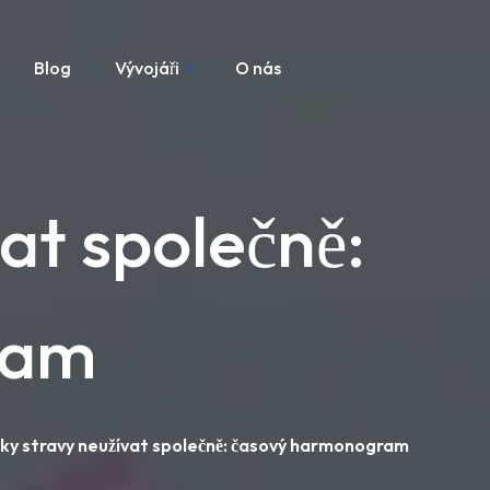
Blog
Vývojáři
O nás
at společně:
ram
ky stravy neužívat společně: časový harmonogram